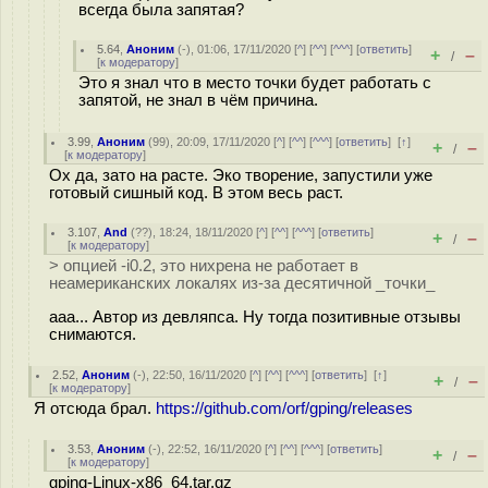
всегда была запятая?
5.64
,
Аноним
(
-
), 01:06, 17/11/2020 [
^
] [
^^
] [
^^^
] [
ответить
]
+
–
/
[
к модератору
]
Это я знал что в место точки будет работать с
запятой, не знал в чём причина.
3.99
,
Аноним
(
99
), 20:09, 17/11/2020 [
^
] [
^^
] [
^^^
] [
ответить
]
[
↑
]
+
–
/
[
к модератору
]
Ох да, зато на расте. Эко творение, запустили уже
готовый сишный код. В этом весь раст.
3.107
,
And
(
??
), 18:24, 18/11/2020 [
^
] [
^^
] [
^^^
] [
ответить
]
+
–
/
[
к модератору
]
> опцией -i0.2, это нихрена не работает в
неамериканских локалях из-за десятичной _точки_
ааа... Автор из девляпса. Ну тогда позитивные отзывы
снимаются.
2.52
,
Аноним
(
-
), 22:50, 16/11/2020 [
^
] [
^^
] [
^^^
] [
ответить
]
[
↑
]
+
–
/
[
к модератору
]
Я отсюда брал.
https://github.com/orf/gping/releases
3.53
,
Аноним
(
-
), 22:52, 16/11/2020 [
^
] [
^^
] [
^^^
] [
ответить
]
+
–
/
[
к модератору
]
gping-Linux-x86_64.tar.gz