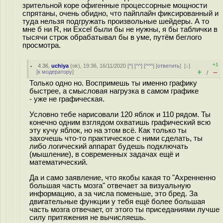
зрительной коре офигенные процессорные мощности
спрятаны, очень обидно, что пайплайн фиксированный и
туда нельзя подгружать произвольные шейдеры. А то
мне б ни R, ни Excel были бы не нужны, я бы таблички в
тысячи строк обрабатывал бы в уме, путём беглого
просмотра.
+1
4.36
,
uchiya
(
ok
), 19:36, 16/11/2020 [
^
] [
^^
] [
^^^
] [
ответить
]
[
↓
]
+
–
[
к модератору
]
/
Только одно но. Воспримешь ты именно графику
быстрее, а смысловая нагрузка в самом графике
- уже не графическая.
Условно тебе нарисовали 120 яблок и 110 рядом. Ты
конечно одним взглядом охватишь графический всю
эту кучу яблок, но на этом всё. Как только ты
захочешь что-то практическое с ними сделать, ты
либо логический аппарат будешь подключать
(мышление), в современных задачах ещё и
математический.
Да и само заявление, что якобы какая то "Ахренненно
большая часть мозга" отвечает за визуальную
информацию, а за числа поменьше, это бред. За
двигательные функции у тебя ещё более большая
часть мозга отвечает, от этого ты приседаниями лучше
силу притяжения не вычисляешь.