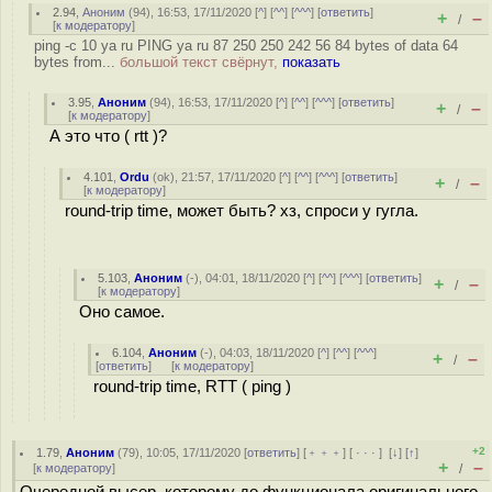
2.94
,
Аноним
(
94
), 16:53, 17/11/2020 [
^
] [
^^
] [
^^^
] [
ответить
]
+
–
/
[
к модератору
]
ping -c 10 ya ru PING ya ru 87 250 250 242 56 84 bytes of data 64
bytes from...
большой текст свёрнут,
показать
3.95
,
Аноним
(
94
), 16:53, 17/11/2020 [
^
] [
^^
] [
^^^
] [
ответить
]
+
–
/
[
к модератору
]
А это что ( rtt )?
4.101
,
Ordu
(
ok
), 21:57, 17/11/2020 [
^
] [
^^
] [
^^^
] [
ответить
]
+
–
/
[
к модератору
]
round-trip time, может быть? хз, спроси у гугла.
5.103
,
Аноним
(
-
), 04:01, 18/11/2020 [
^
] [
^^
] [
^^^
] [
ответить
]
+
–
/
[
к модератору
]
Оно самое.
6.104
,
Аноним
(
-
), 04:03, 18/11/2020 [
^
] [
^^
] [
^^^
]
+
–
/
[
ответить
]
[
к модератору
]
round-trip time, RTT ( ping )
+2
1.79
,
Аноним
(
79
), 10:05, 17/11/2020 [
ответить
] [
﹢﹢﹢
] [
· · ·
]
[
↓
] [
↑
]
+
–
[
к модератору
]
/