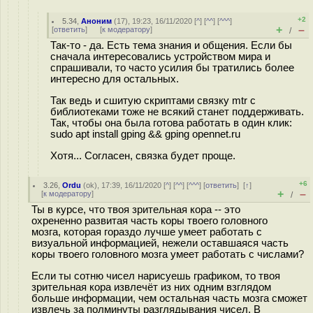
+2
5.34
,
Аноним
(
17
), 19:23, 16/11/2020 [
^
] [
^^
] [
^^^
]
+
–
[
ответить
]
[
к модератору
]
/
Так-то - да. Есть тема знания и общения. Если бы
сначала интересовались устройством мира и
спрашивали, то часто усилия бы тратились более
интересно для остальных.
Так ведь и сшитую скриптами связку mtr c
библиотеками тоже не всякий станет поддерживать.
Так, чтобы она была готова работать в один клик:
sudo apt install gping && gping opennet.ru
Хотя... Согласен, связка будет проще.
+6
3.26
,
Ordu
(
ok
), 17:39, 16/11/2020 [
^
] [
^^
] [
^^^
] [
ответить
]
[
↑
]
+
–
[
к модератору
]
/
Ты в курсе, что твоя зрительная кора -- это
охрененно развитая часть коры твоего головного
мозга, которая гораздо лучше умеет работать с
визуальной информацией, нежели оставшаяся часть
коры твоего головного мозга умеет работать с числами?
Если ты сотню чисел нарисуешь графиком, то твоя
зрительная кора извлечёт из них одним взглядом
больше информации, чем остальная часть мозга сможет
извлечь за полминуты разглядывания чисел. В