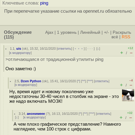
Ключевые слова:
ping
При перепечатке указание ссылки на opennet.ru обязательно
Обсуждение
Ajax
|
1 уровень
|
Линейный
|
+/-
|
Раскрыть
(115)
всё
|
RSS
+12
1.1
,
uis
(
ok
), 15:32, 16/11/2020 [
ответить
] [
﹢﹢﹢
] [
· · ·
]
[
↓
]
+
–
[
к модератору
]
/
>отличающаяся от традиционной утилиты ping
Оно заметно :)
–4
2.5
,
Dzen Python
(
ok
), 15:41, 16/11/2020 [
^
] [
^^
] [
^^^
] [
ответить
]
+
–
[
к модератору
]
/
Ну, время идет и новому поколению уже
недостаточны 30-40 чисел в столбик на экране - это
же надо включать МОЗК!
+32
3.14
,
анонимеее
(
?
), 16:13, 16/11/2020 [
^
] [
^^
] [
^^^
] [
ответить
]
+
–
[
↓
] [
к модератору
]
/
А чем плохо графическое представление? Намного
нагляднее, чем 100 строк с цифрами.