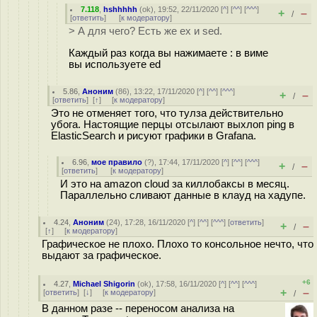
7.118
,
hshhhhh
(
ok
), 19:52, 22/11/2020 [
^
] [
^^
] [
^^^
]
+
–
/
[
ответить
]
[
к модератору
]
> А для чего? Есть же ex и sed.
Каждый раз когда вы нажимаете : в виме
вы используете ed
5.86
,
Аноним
(
86
), 13:22, 17/11/2020 [
^
] [
^^
] [
^^^
]
+
–
/
[
ответить
]
[
↑
] [
к модератору
]
Это не отменяет того, что тулза действительно
убога. Настоящие перцы отсылают выхлоп ping в
ElasticSearch и рисуют графики в Grafana.
6.96
,
мое правило
(
?
), 17:44, 17/11/2020 [
^
] [
^^
] [
^^^
]
+
–
/
[
ответить
]
[
к модератору
]
И это на amazon cloud за киллобаксы в месяц.
Параллельно сливают данные в клауд на хадупе.
4.24
,
Аноним
(
24
), 17:28, 16/11/2020 [
^
] [
^^
] [
^^^
] [
ответить
]
+
–
/
[
↑
] [
к модератору
]
Графическое не плохо. Плохо то консольное нечто, что
выдают за графическое.
+6
4.27
,
Michael Shigorin
(
ok
), 17:58, 16/11/2020 [
^
] [
^^
] [
^^^
]
+
–
[
ответить
]
[
↓
] [
к модератору
]
/
В данном разе -- переносом анализа на