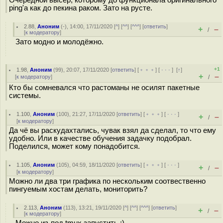
Очередной выcep, которому до функционала оригинального
ping'а как до пекина раком. Зато на русте.
2.88
,
Аноним
(
-
), 14:00, 17/11/2020 [
^
] [
^^
] [
^^^
] [
ответить
]
+
–
/
[
к модератору
]
Зато модно и молодёжно.
+1
1.98
,
Аноним
(
99
), 20:07, 17/11/2020 [
ответить
] [
﹢﹢﹢
] [
· · ·
]
[
↑
]
+
–
[
к модератору
]
/
Кто бы сомневался что растоманы не осилят пакетные
системы.
1.100
,
Аноним
(
100
), 21:27, 17/11/2020 [
ответить
] [
﹢﹢﹢
] [
· · ·
]
+
–
/
[
к модератору
]
Да чё вы раскудахтались, чувак взял да сделал, то что ему
удобно. Или в качестве обучения задачку подобрал.
Поделился, может кому понадобится.
1.105
,
Аноним
(
105
), 04:59, 18/11/2020 [
ответить
] [
﹢﹢﹢
] [
· · ·
]
+
–
/
[
к модератору
]
Можно ли два три графика по нескольким соотвественно
пингуемым хостам делать, мониторить?
2.113
,
Аноним
(
113
), 13:21, 19/11/2020 [
^
] [
^^
] [
^^^
] [
ответить
]
+
–
/
[
к модератору
]