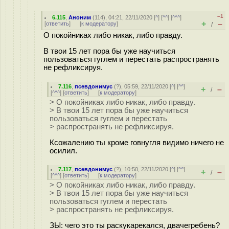
–1
6.115
,
Аноним
(
114
), 04:21, 22/11/2020 [
^
] [
^^
] [
^^^
]
+
–
[
ответить
]
[
к модератору
]
/
О покойниках либо никак, либо правду.
В твои 15 лет пора бы уже научиться
пользоваться гуглем и перестать распространять
не рефликсируя.
7.116
,
псевдонимус
(
?
), 05:59, 22/11/2020 [
^
] [
^^
]
+
–
/
[
^^^
] [
ответить
]
[
к модератору
]
> О покойниках либо никак, либо правду.
> В твои 15 лет пора бы уже научиться
пользоваться гуглем и перестать
> распространять не рефликсируя.
Ксожалению ты кроме говнугля видимо ничего не
осилил.
7.117
,
псевдонимус
(
?
), 10:50, 22/11/2020 [
^
] [
^^
]
+
–
/
[
^^^
] [
ответить
]
[
к модератору
]
> О покойниках либо никак, либо правду.
> В твои 15 лет пора бы уже научиться
пользоваться гуглем и перестать
> распространять не рефликсируя.
ЗЫ: чего это ты раскукарекался, двачегребень?