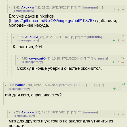
2.42
,
Аноним
(
42
), 21:21, 16/11/2020 [
^
] [
^^
] [
^^^
] [
ответить
]
[
↑
]
+
–
/
[
к модератору
]
Его уже даже в nixpkgs
(
https://github.com/NixOS/nixpkgs/pull/103767
) добавили,
молодёжнее некуда.
+1
3.76
,
Аноним
(
76
), 08:21, 17/11/2020 [
^
] [
^^
] [
^^^
] [
ответить
]
+
–
[
к модератору
]
/
К счастью, 404.
+2
4.80
,
смузихлёб
(
?
), 10:10, 17/11/2020 [
^
] [
^^
] [
^^^
] [
ответить
]
+
–
[
к модератору
]
/
Скобку в конце убери и счастье окончится.
+2
1.9
,
ryoken
(
ok
), 15:53, 16/11/2020 [
ответить
] [
﹢﹢﹢
] [
· · ·
]
[
↓
] [
↑
]
+
–
[
к модератору
]
/
mtr для кого, спрашивается?
2.23
,
Аноним
(
23
), 17:12, 16/11/2020 [
^
] [
^^
] [
^^^
] [
ответить
]
+
–
/
[
к модератору
]
мтр для другого и уж точно не аналог для утилиты из
новости