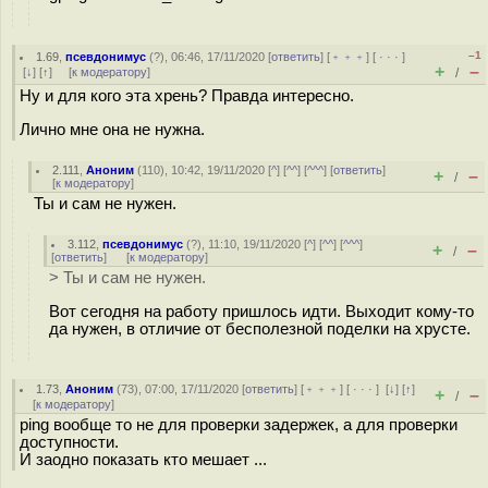
–1
1.69
,
псевдонимус
(
?
), 06:46, 17/11/2020 [
ответить
] [
﹢﹢﹢
] [
· · ·
]
+
–
[
↓
] [
↑
] [
к модератору
]
/
Ну и для кого эта хрень? Правда интересно.
Лично мне она не нужна.
2.111
,
Аноним
(
110
), 10:42, 19/11/2020 [
^
] [
^^
] [
^^^
] [
ответить
]
+
–
/
[
к модератору
]
Ты и сам не нужен.
3.112
,
псевдонимус
(
?
), 11:10, 19/11/2020 [
^
] [
^^
] [
^^^
]
+
–
/
[
ответить
]
[
к модератору
]
> Ты и сам не нужен.
Вот сегодня на работу пришлось идти. Выходит кому-то
да нужен, в отличие от бесполезной поделки на хрусте.
1.73
,
Аноним
(
73
), 07:00, 17/11/2020 [
ответить
] [
﹢﹢﹢
] [
· · ·
]
[
↓
] [
↑
]
+
–
/
[
к модератору
]
ping вообще то не для проверки задержек, а для проверки
доступности.
И заодно показать кто мешает ...