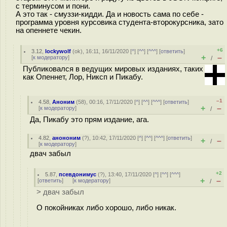
с терминусом и пони.
А это так - смуззи-кидди. Да и новость сама по себе -
программа уровня курсовика студента-второкурсника, зато
на опеннете чекин.
+6
3.12
,
lockywolf
(
ok
), 16:11, 16/11/2020 [
^
] [
^^
] [
^^^
] [
ответить
]
+
–
[
к модератору
]
/
Публиковался в ведущих мировых изданиях, таких
как Опеннет, Лор, Никсп и Пикабу.
–1
4.58
,
Аноним
(
58
), 00:16, 17/11/2020 [
^
] [
^^
] [
^^^
] [
ответить
]
+
–
[
к модератору
]
/
Да, Пикабу это прям издание, ага.
4.82
,
анононим
(
?
), 10:42, 17/11/2020 [
^
] [
^^
] [
^^^
] [
ответить
]
+
–
/
[
к модератору
]
двач забыл
+2
5.87
,
псевдонимус
(
?
), 13:40, 17/11/2020 [
^
] [
^^
] [
^^^
]
+
–
[
ответить
]
[
к модератору
]
/
> двач забыл
О покойниках либо хорошо, либо никак.