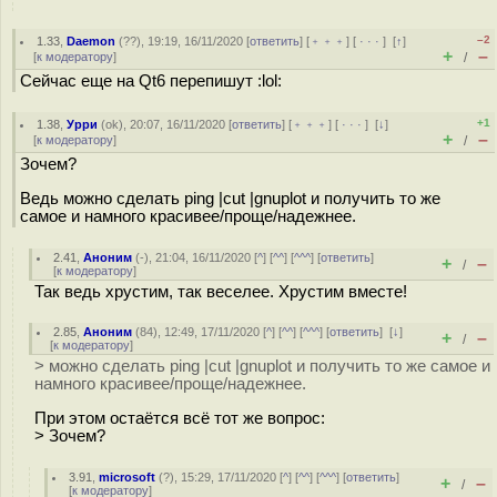
–2
1.33
,
Daemon
(
??
), 19:19, 16/11/2020 [
ответить
] [
﹢﹢﹢
] [
· · ·
]
[
↑
]
+
–
[
к модератору
]
/
Сейчас еще на Qt6 перепишут :lol:
+1
1.38
,
Урри
(
ok
), 20:07, 16/11/2020 [
ответить
] [
﹢﹢﹢
] [
· · ·
]
[
↓
]
+
–
[
к модератору
]
/
Зочем?
Ведь можно сделать ping |cut |gnuplot и получить то же
самое и намного красивее/проще/надежнее.
2.41
,
Аноним
(
-
), 21:04, 16/11/2020 [
^
] [
^^
] [
^^^
] [
ответить
]
+
–
/
[
к модератору
]
Так ведь хрустим, так веселее. Хрустим вместе!
2.85
,
Аноним
(
84
), 12:49, 17/11/2020 [
^
] [
^^
] [
^^^
] [
ответить
]
[
↓
]
+
–
/
[
к модератору
]
> можно сделать ping |cut |gnuplot и получить то же самое и
намного красивее/проще/надежнее.
При этом остаётся всё тот же вопрос:
> Зочем?
3.91
,
microsoft
(
?
), 15:29, 17/11/2020 [
^
] [
^^
] [
^^^
] [
ответить
]
+
–
/
[
к модератору
]