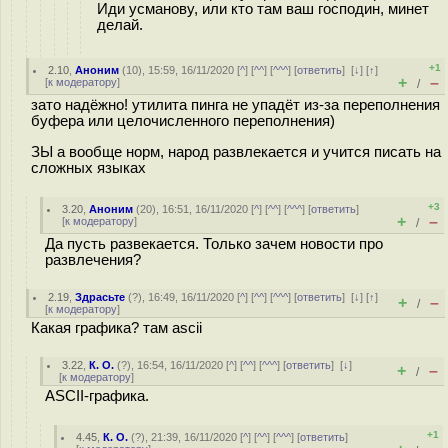
Иди усманову, или кто там ваш господин, минет
делай.
+1
2.10
,
Аноним
(
10
), 15:59, 16/11/2020 [
^
] [
^^
] [
^^^
] [
ответить
]
[
↓
] [
↑
]
+
–
[
к модератору
]
/
зато надёжно! утилита пинга не упадёт из-за переполнения
буфера или целочисленного переполнения)
ЗЫ а вообще норм, народ развлекается и учится писать на
сложных языках
+3
3.20
,
Аноним
(
20
), 16:51, 16/11/2020 [
^
] [
^^
] [
^^^
] [
ответить
]
+
–
[
к модератору
]
/
Да пусть развекается. Только зачем новости про
развлечения?
2.19
,
Здрасьте
(
?
), 16:49, 16/11/2020 [
^
] [
^^
] [
^^^
] [
ответить
]
[
↓
] [
↑
]
+
–
/
[
к модератору
]
Какая графика? там ascii
3.22
,
К. О.
(
?
), 16:54, 16/11/2020 [
^
] [
^^
] [
^^^
] [
ответить
]
[
↓
]
+
–
/
[
к модератору
]
ASCII-графика.
+1
4.45
,
К. О.
(
?
), 21:39, 16/11/2020 [
^
] [
^^
] [
^^^
] [
ответить
]