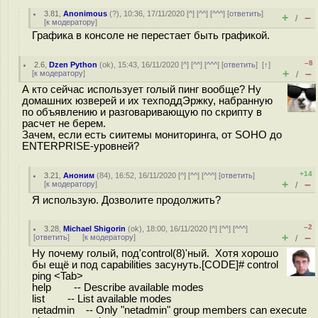
3.81
,
Anonimous
(
?
), 10:36, 17/11/2020 [
^
] [
^^
] [
^^^
] [
ответить
]
+
–
/
[
к модератору
]
Графика в консоле не перестает быть графикой.
–8
2.6
,
Dzen Python
(
ok
), 15:43, 16/11/2020 [
^
] [
^^
] [
^^^
] [
ответить
]
[
↑
]
+
–
[
к модератору
]
/
А кто сейчас использует голый пинг вообще? Ну
домашних юзверей и их техподдЭржку, набранную
по объявлению и разговаривающую по скрипту в
расчет не берем.
Зачем, если есть сиитемы мониторинга, от SOHO до
ENTERPRISE-уровней?
+14
3.21
,
Аноним
(
84
), 16:52, 16/11/2020 [
^
] [
^^
] [
^^^
] [
ответить
]
+
–
[
к модератору
]
/
Я использую. Дозволите продолжить?
–2
3.28
,
Michael Shigorin
(
ok
), 18:00, 16/11/2020 [
^
] [
^^
] [
^^^
]
+
–
[
ответить
]
[
к модератору
]
/
Ну почему голый, под'control(8)'ный. Хотя хорошо
бы ещё и под capabilities засунуть.[CODE]# control
ping <Tab>
help -- Describe available modes
list -- List available modes
netadmin -- Only "netadmin" group members can execute