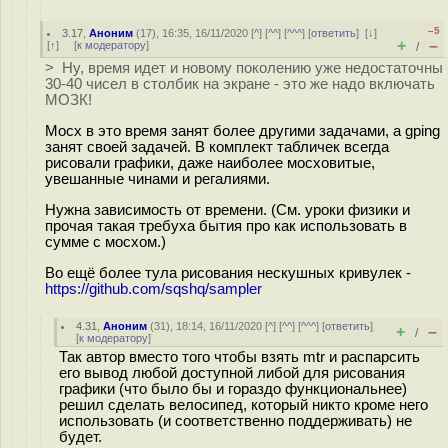
–5
3.17
,
Аноним
(
17
), 16:35, 16/11/2020 [
^
] [
^^
] [
^^^
] [
ответить
]
[
↓
]
+
–
[
↑
] [
к модератору
]
/
> Ну, время идет и новому поколению уже недостаточны
30-40 чисел в столбик на экране - это же надо включать
МОЗК!
Мосх в это время занят более другими задачами, а gping
занят своей задачей. В комплект табличек всегда
рисовали графики, даже наиболее мосховитые,
увешанные чинами и регалиями.
Нужна зависимость от времени. (См. уроки физики и
прочая такая требуха бытия про как использовать в
сумме с мосхом.)
Во ещё более тула рисования нескушных кривулек -
https://github.com/sqshq/sampler
4.31
,
Аноним
(
31
), 18:14, 16/11/2020 [
^
] [
^^
] [
^^^
] [
ответить
]
+
–
/
[
к модератору
]
Так автор вместо того чтобы взять mtr и распарсить
его вывод любой доступной либой для рисования
графики (что было бы и гораздо функциональнее)
решил сделать велосипед, который никто кроме него
использовать (и соответственно поддерживать) не
будет.