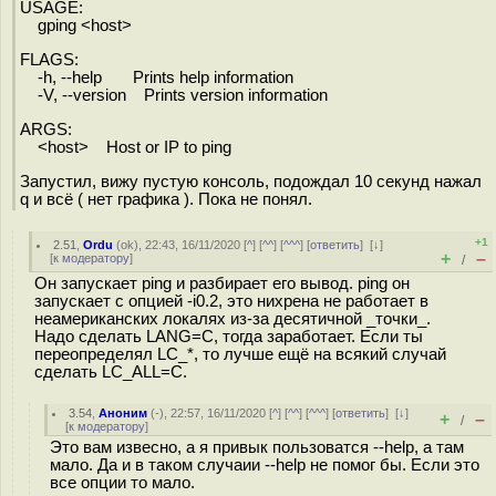
USAGE:
gping <host>
FLAGS:
-h, --help Prints help information
-V, --version Prints version information
ARGS:
<host> Host or IP to ping
Запустил, вижу пустую консоль, подождал 10 секунд нажал
q и всё ( нет графика ). Пока не понял.
+1
2.51
,
Ordu
(
ok
), 22:43, 16/11/2020 [
^
] [
^^
] [
^^^
] [
ответить
]
[
↓
]
+
–
[
к модератору
]
/
Он запускает ping и разбирает его вывод. ping он
запускает с опцией -i0.2, это нихрена не работает в
неамериканских локалях из-за десятичной _точки_.
Надо сделать LANG=C, тогда заработает. Если ты
переопределял LC_*, то лучше ещё на всякий случай
сделать LC_ALL=C.
3.54
,
Аноним
(
-
), 22:57, 16/11/2020 [
^
] [
^^
] [
^^^
] [
ответить
]
[
↓
]
+
–
/
[
к модератору
]
Это вам извесно, а я привык пользоватся --help, а там
мало. Да и в таком случаии --help не помог бы. Если это
все опции то мало.