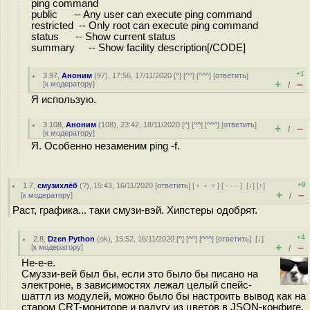
ping command
public -- Any user can execute ping command
restricted -- Only root can execute ping command
status -- Show current status
summary -- Show facility description[/CODE]
+1
3.97
,
Аноним
(
97
), 17:56, 17/11/2020 [
^
] [
^^
] [
^^^
] [
ответить
]
+
–
[
к модератору
]
/
Я использую.
3.108
,
Аноним
(
108
), 23:42, 18/11/2020 [
^
] [
^^
] [
^^^
] [
ответить
]
+
–
/
[
к модератору
]
Я. Особенно незаменим ping -f.
+8
1.7
,
смузихлёб
(
?
), 15:43, 16/11/2020 [
ответить
] [
﹢﹢﹢
] [
· · ·
]
[
↓
] [
↑
]
+
–
[
к модератору
]
/
Раст, графика... таки смузи-вэй. Хипстеры одобрят.
+4
2.8
,
Dzen Python
(
ok
), 15:52, 16/11/2020 [
^
] [
^^
] [
^^^
] [
ответить
]
[
↓
]
+
–
[
к модератору
]
/
Не-е-е.
Смуззи-вей был бы, если это было бы писано на
электроне, в зависимостях лежал целый спейс-
шаттл из модулей, можно было бы настроить вывод как на
старом CRT-мониторе и радугу из цветов в JSON-конфиге,