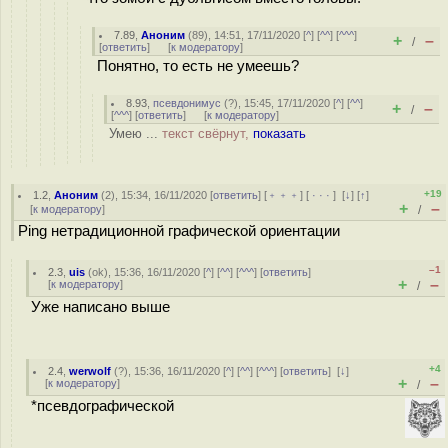
7.89
,
Аноним
(
89
), 14:51, 17/11/2020 [
^
] [
^^
] [
^^^
]
+
–
/
[
ответить
]
[
к модератору
]
Понятно, то есть не умеешь?
8.93
,
псевдонимус
(
?
), 15:45, 17/11/2020 [
^
] [
^^
]
+
–
/
[
^^^
] [
ответить
]
[
к модератору
]
Умею ...
текст свёрнут,
показать
+19
1.2
,
Аноним
(
2
), 15:34, 16/11/2020 [
ответить
] [
﹢﹢﹢
] [
· · ·
]
[
↓
] [
↑
]
+
–
[
к модератору
]
/
Ping нетрадиционной графической ориентации
–1
2.3
,
uis
(
ok
), 15:36, 16/11/2020 [
^
] [
^^
] [
^^^
] [
ответить
]
+
–
[
к модератору
]
/
Уже написано выше
+4
2.4
,
werwolf
(
?
), 15:36, 16/11/2020 [
^
] [
^^
] [
^^^
] [
ответить
]
[
↓
]
+
–
[
к модератору
]
/
*псевдографической