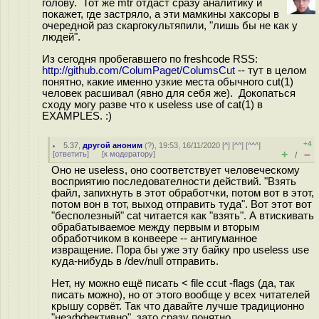
голову. Тот же mtr отдаст сразу аналитику и
покажет, где застряло, а эти мамкины хаксоры в
очередной раз скаргокультяпили, "лишь бы не как у
людей".
Из сегодня пробегавшего по freshcode RSS:
http://github.com/ColumPaget/ColumsCut
-- тут в целом
понятно, какие именно узкие места обычного cut(1)
человек расшивал (явно для себя же). Докопаться
сходу могу разве что к useless use of cat(1) в
EXAMPLES. :)
+4
5.37
,
другой аноним
(
?
), 19:53, 16/11/2020 [
^
] [
^^
] [
^^^
]
+
–
[
ответить
]
[
к модератору
]
/
Оно не useless, оно соответствует человеческому
восприятию последователности действий. "Взять
файл, запихнуть в этот обработчки, потом вот в этот,
потом вон в тот, выход отправить туда". Вот этот вот
"бесполезный" cat читается как "взять". А втискивать
обрабатываемое между первым и вторым
обработчиком в конвеере -- антигуманное
извращение. Пора бы уже эту байку про useless use
куда-нибудь в /dev/null отправить.
Нет, ну можно ещё писать < file ccut -flags (да, так
писать можно), но от этого вообще у всех читателей
крышу сорвёт. Так что давайте лучше традиционно
"неэффективно", зато сразу понятно.