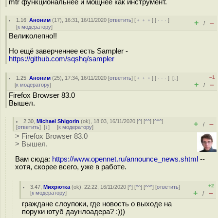
mtr функциональнее и мощнее как инструмент.
1.16
,
Аноним
(
17
), 16:31, 16/11/2020 [
ответить
] [
﹢﹢﹢
] [
· · ·
]
+
–
/
[
к модератору
]
Великолепно!!
Но ещё заверченнее есть Sampler -
https://github.com/sqshq/sampler
–1
1.25
,
Аноним
(
25
), 17:34, 16/11/2020 [
ответить
] [
﹢﹢﹢
] [
· · ·
]
[
↓
]
+
–
[
к модератору
]
/
Firefox Browser 83.0
Вышел.
2.30
,
Michael Shigorin
(
ok
), 18:03, 16/11/2020 [
^
] [
^^
] [
^^^
]
+
–
/
[
ответить
]
[
↓
] [
к модератору
]
> Firefox Browser 83.0
> Вышел.
Вам сюда:
https://www.opennet.ru/announce_news.shtml
--
хотя, скорее всего, уже в работе.
+2
3.47
,
Михрютка
(
ok
), 22:22, 16/11/2020 [
^
] [
^^
] [
^^^
] [
ответить
]
+
–
[
к модератору
]
/
граждане слоупоки, где новость о выходе на
поруки ютуб даунлоадера? :)))