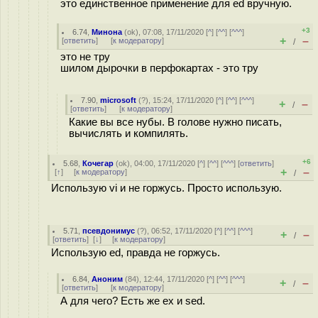
это единственное применение для ed вручную.
+3
6.74
,
Минона
(
ok
), 07:08, 17/11/2020 [
^
] [
^^
] [
^^^
]
+
–
[
ответить
]
[
к модератору
]
/
это не тру
шилом дырочки в перфокартах - это тру
7.90
,
microsoft
(
?
), 15:24, 17/11/2020 [
^
] [
^^
] [
^^^
]
+
–
/
[
ответить
]
[
к модератору
]
Какие вы все нубы. В голове нужно писать,
вычислять и компилять.
+6
5.68
,
Кочегар
(
ok
), 04:00, 17/11/2020 [
^
] [
^^
] [
^^^
] [
ответить
]
+
–
[
↑
] [
к модератору
]
/
Использую vi и не горжусь. Просто использую.
5.71
,
псевдонимус
(
?
), 06:52, 17/11/2020 [
^
] [
^^
] [
^^^
]
+
–
/
[
ответить
]
[
↓
] [
к модератору
]
Использую ed, правда не горжусь.
6.84
,
Аноним
(
84
), 12:44, 17/11/2020 [
^
] [
^^
] [
^^^
]
+
–
/
[
ответить
]
[
к модератору
]
А для чего? Есть же ex и sed.