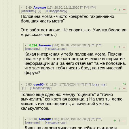
5.40
,
Аноним
(
17
), 20:50, 16/11/2020 [
^
] [
^^
] [
^^^
]
+
–
/
[
ответить
]
[
↓
] [
к модератору
]
Половина мозга - чисто конкретно "ахренненно
большая часть мозга".
Это работает иначе. Чё спорить-то. Училка биологии
ж рассказывает. :)
6.114
,
Аноним
(
114
), 04:16, 22/11/2020 [
^
] [
^^
] [
^^^
]
+
–
/
[
ответить
]
[
к модератору
]
Какая интерксная у тебя половина мозга. Поясни,
она же у тебя отвечает некритическое восприятие
информации или за него отвечает та же половина,
что заставляет тебя писать бред на технический
форум?
+1
5.83
,
user90
(
?
), 11:24, 17/11/2020 [
^
] [
^^
] [
^^^
] [
ответить
]
+
–
[
↑
] [
к модератору
]
/
Только еще одно но: между "оценить" и "точно
вычислить" конкретная разница ;) На глаз ты легко
можешь именно оценить, а вычисляй уже на
калькуляторе.
6.110
,
Аноним
(
110
), 08:32, 19/11/2020 [
^
] [
^^
] [
^^^
]
+
–
/
[
ответить
]
[
к модератору
]
Диды на алгоритмических линейках считали и