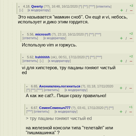
+2
4.18
,
Qwerty
(
??
), 16:48, 16/11/2020 [
^
] [
^^
] [
^^^
] [
ответить
]
+
–
[
↓
] [
к модератору
]
/
Это называется "мамкин сноб". Он ещё и vi, небось,
использует и дико этим гордится.
+2
5.56
,
microsoft
(
?
), 23:10, 16/11/2020 [
^
] [
^^
] [
^^^
]
+
–
[
ответить
]
[
к модератору
]
/
Использую vim и горжусь.
+2
5.62
,
hshhhhh
(
ok
), 00:51, 17/11/2020 [
^
] [
^^
] [
^^^
]
+
–
[
ответить
]
[
↓
] [
к модератору
]
/
vi для хипстеров, тру пацаны гоняют чистый
ed
6.65
,
Анонимленьлогиниться
(
?
), 01:18, 17/11/2020
+
–
/
[
^
] [
^^
] [
^^^
] [
ответить
]
[
к модератору
]
А как же cat?.. Пиши сразу правильно!
+1
6.67
,
СеменСеменыч777
(
?
), 03:41, 17/11/2020 [
^
] [
^^
]
+
–
[
^^^
] [
ответить
]
[
к модератору
]
/
> тру пацаны гоняют чистый ed
на железной консоли типа "телетайп" или
"пишмашинка" ?