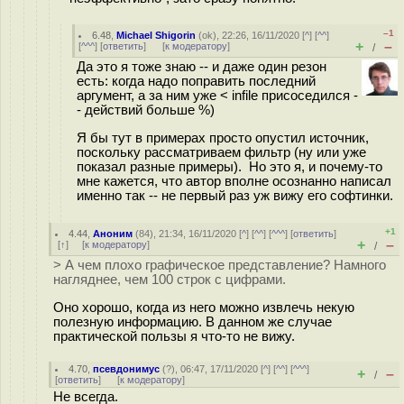
–1
6.48
,
Michael Shigorin
(
ok
), 22:26, 16/11/2020 [
^
] [
^^
]
+
–
[
^^^
] [
ответить
]
[
к модератору
]
/
Да это я тоже знаю -- и даже один резон
есть: когда надо поправить последний
аргумент, а за ним уже < infile присоседился -
- действий больше %)
Я бы тут в примерах просто опустил источник,
поскольку рассматриваем фильтр (ну или уже
показал разные примеры). Но это я, и почему-то
мне кажется, что автор вполне осознанно написал
именно так -- не первый раз уж вижу его софтинки.
+1
4.44
,
Аноним
(
84
), 21:34, 16/11/2020 [
^
] [
^^
] [
^^^
] [
ответить
]
+
–
[
↑
] [
к модератору
]
/
> А чем плохо графическое представление? Намного
нагляднее, чем 100 строк с цифрами.
Оно хорошо, когда из него можно извлечь некую
полезную информацию. В данном же случае
практической пользы я что-то не вижу.
4.70
,
псевдонимус
(
?
), 06:47, 17/11/2020 [
^
] [
^^
] [
^^^
]
+
–
/
[
ответить
]
[
к модератору
]
Не всегда.