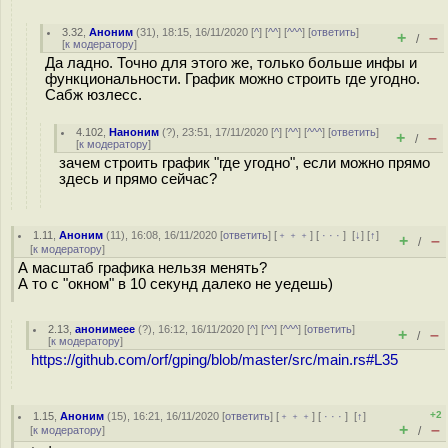
3.32
,
Аноним
(
31
), 18:15, 16/11/2020 [
^
] [
^^
] [
^^^
] [
ответить
]
+
–
/
[
к модератору
]
Да ладно. Точно для этого же, только больше инфы и
функциональности. График можно строить где угодно.
Сабж юзлесс.
4.102
,
Наноним
(
?
), 23:51, 17/11/2020 [
^
] [
^^
] [
^^^
] [
ответить
]
+
–
/
[
к модератору
]
зачем строить график "где угодно", если можно прямо
здесь и прямо сейчас?
1.11
,
Аноним
(
11
), 16:08, 16/11/2020 [
ответить
] [
﹢﹢﹢
] [
· · ·
]
[
↓
] [
↑
]
+
–
/
[
к модератору
]
А масштаб графика нельзя менять?
А то с "окном" в 10 секунд далеко не уедешь)
2.13
,
анонимеее
(
?
), 16:12, 16/11/2020 [
^
] [
^^
] [
^^^
] [
ответить
]
+
–
/
[
к модератору
]
https://github.com/orf/gping/blob/master/src/main.rs#L35
+2
1.15
,
Аноним
(
15
), 16:21, 16/11/2020 [
ответить
] [
﹢﹢﹢
] [
· · ·
]
[
↑
]
+
–
[
к модератору
]
/