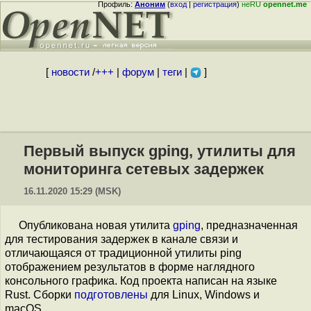
Профиль:
Аноним
(
вход
|
регистрация
)
неRU
opennet.me
[
новости
/
+++
|
форум
|
теги
|
]
Первый выпуск gping, утилиты для
мониторинга сетевых задержек
16.11.2020 15:29 (MSK)
Опубликована новая утилита
gping
, предназначенная
для тестирования задержек в канале связи и
отличающаяся от традиционной утилиты ping
отображением результатов в форме наглядного
консольного графика. Код проекта написан на языке
Rust. Сборки
подготовлены
для Linux, Windows и
macOS.