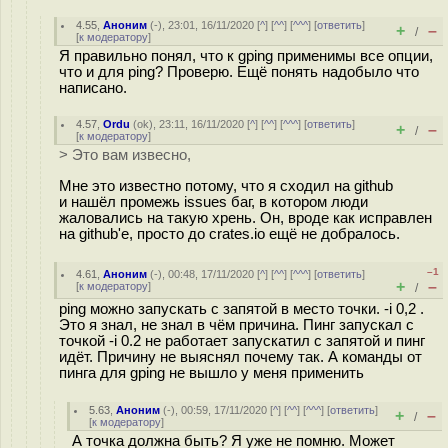
4.55
,
Аноним
(
-
), 23:01, 16/11/2020 [
^
] [
^^
] [
^^^
] [
ответить
]
+
–
/
[
к модератору
]
Я правильно понял, что к gping применимы все опции,
что и для ping? Проверю. Ещё понять надобыло что
написано.
4.57
,
Ordu
(
ok
), 23:11, 16/11/2020 [
^
] [
^^
] [
^^^
] [
ответить
]
+
–
/
[
к модератору
]
> Это вам извесно,
Мне это известно потому, что я сходил на github
и нашёл промежь issues баг, в котором люди
жаловались на такую хрень. Он, вроде как исправлен
на github'е, просто до crates.io ещё не добралось.
–1
4.61
,
Аноним
(
-
), 00:48, 17/11/2020 [
^
] [
^^
] [
^^^
] [
ответить
]
+
–
[
к модератору
]
/
ping можно запускать с запятой в место точки. -i 0,2 .
Это я знал, не знал в чём причина. Пинг запускал с
точкой -i 0.2 не работает запускатил с запятой и пинг
идёт. Причину не выяснял почему так. А команды от
пинга для gping не вышло у меня применить
5.63
,
Аноним
(
-
), 00:59, 17/11/2020 [
^
] [
^^
] [
^^^
] [
ответить
]
+
–
/
[
к модератору
]
А точка должна быть? Я уже не помню. Может