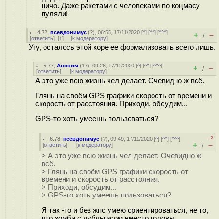
ничо. Даже ракетами с человеками по коцмасу
пуляли!
4.72
,
псевдонимус
(
?
), 06:55, 17/11/2020 [
^
] [
^^
] [
^^^
]
+
–
/
[
ответить
]
[
↑
] [
к модератору
]
Угу, осталось этой коре ее формализовать всего лишь.
5.77
,
Аноним
(
17
), 09:26, 17/11/2020 [
^
] [
^^
] [
^^^
]
+
–
/
[
ответить
]
[
к модератору
]
А это уже всю жизнь чел делает. Очевидно ж всё.
Глянь на своём GPS графики скорость от времени и
скорость от расстояния. Приходи, обсудим...
GPS-то хоть умеешь пользоваться?
–2
6.78
,
псевдонимус
(
?
), 09:49, 17/11/2020 [
^
] [
^^
] [
^^^
]
+
–
[
ответить
]
[
к модератору
]
/
> А это уже всю жизнь чел делает. Очевидно ж
всё.
> Глянь на своём GPS графики скорость от
времени и скорость от расстояния.
> Приходи, обсудим...
> GPS-то хоть умеешь пользоваться?
Я так -то и без жпс умею ориентироваться, не то,
что зомби с дубльгисом вместо головы.