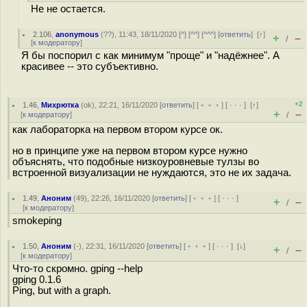
Не не остается.
2.106
,
anonymous
(
??
), 11:43, 18/11/2020 [
^
] [
^^
] [
^^^
] [
ответить
]
[
↑
]
+
–
/
[
к модератору
]
Я бы поспорил с как минимум "проще" и "надёжнее". А
красивее -- это субъективно.
+2
1.46
,
Михрютка
(
ok
), 22:21, 16/11/2020 [
ответить
] [
﹢﹢﹢
] [
· · ·
]
[
↑
]
+
–
[
к модератору
]
/
как лабораторка на первом втором курсе ок.
но в принципе уже на первом втором курсе нужно
объяснять, что подобные низкоуровневые тулзы во
встроенной визуализации не нуждаются, это не их задача.
1.49
,
Аноним
(
49
), 22:26, 16/11/2020 [
ответить
] [
﹢﹢﹢
] [
· · ·
]
+
–
/
[
к модератору
]
smokeping
1.50
,
Аноним
(
-
), 22:31, 16/11/2020 [
ответить
] [
﹢﹢﹢
] [
· · ·
]
[
↓
]
+
–
/
[
к модератору
]
Что-то скромно. gping --help
gping 0.1.6
Ping, but with a graph.