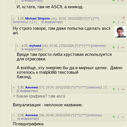
+
–
[
к модератору
]
/
И, кстати, там не ASCII, а юникод.
–2
3.29
,
Michael Shigorin
(
ok
), 18:02, 16/11/2020 [
^
] [
^^
] [
^^^
]
+
–
[
ответить
]
[
↓
] [
↑
] [
к модератору
]
/
Ну строго говоря, там даже попытка сделать ascii
art.
4.75
,
myhand
(
ok
), 07:45, 17/11/2020 [
^
] [
^^
] [
^^^
] [
ответить
]
+
–
/
[
к модератору
]
Вроде там просто либа хрустовая используется
для отрисовки.
А вообще, эту энергию бы да в мирных целях. Давно
хотелось к matplotlib текстовый
бакэнд.
3.35
,
Аноним
(
17
), 19:24, 16/11/2020 [
^
] [
^^
] [
^^^
] [
ответить
]
[
↑
]
+
–
/
[
к модератору
]
> Какая графика? там ascii
Визуализация - неплохое название.
3.39
,
Аноним
(
39
), 20:40, 16/11/2020 [
^
] [
^^
] [
^^^
] [
ответить
]
+
–
/
[
к модератору
]
Псевдографика