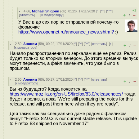
+1
4.66
,
Michael Shigorin
(
ok
), 01:26, 17/11/2020 [
^
] [
^^
] [
^^^
]
+
–
[
ответить
]
[
к модератору
]
/
У Вас в до сих пор не отправленной почему-то
формочке
https://www.opennet.ru/announce_news.shtml?
:)
2.59
,
Аноним
(
59
), 00:22, 17/11/2020 [
^
] [
^^
] [
^^^
] [
ответить
]
[
↑
]
+
–
/
[
к модератору
]
Начало распространения по зеркалам ещё не релиз. Релиз
будет только во вторник вечером. До этого времени выпуск
могут перенести, а файл заменить, что уже было в
прошлом.
2.60
,
Аноним
(
60
), 00:27, 17/11/2020 [
^
] [
^^
] [
^^^
] [
ответить
]
+
–
/
[
к модератору
]
Вы из будущего? Когда появится на
https://www.mozilla.org/en-US/firefox/83.0/releasenotes/
тогда
будет и релиз, а пока "We’re still preparing the notes for this
release, and will post them here when they are ready".
Для таких как вы специально даже рядом с файликом
пишут "Firefox 82.0.3 is our current stable release. This update
to Firefox 83 shipped on November 17"