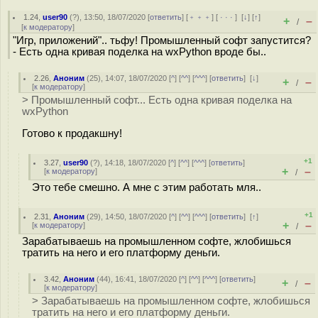
1.24
,
user90
(
?
), 13:50, 18/07/2020 [
ответить
] [
﹢﹢﹢
] [
· · ·
]
[
↓
] [
↑
]
+
–
/
[
к модератору
]
"Игр, приложений".. тьфу! Промышленный софт запустится?
- Есть одна кривая поделка на wxPython вроде бы..
2.26
,
Аноним
(
25
), 14:07, 18/07/2020 [
^
] [
^^
] [
^^^
] [
ответить
]
[
↓
]
+
–
/
[
к модератору
]
> Промышленный софт... Есть одна кривая поделка на
wxPython
Готово к продакшну!
+1
3.27
,
user90
(
?
), 14:18, 18/07/2020 [
^
] [
^^
] [
^^^
] [
ответить
]
+
–
[
к модератору
]
/
Это тебе смешно. А мне с этим работать мля..
+1
2.31
,
Аноним
(
29
), 14:50, 18/07/2020 [
^
] [
^^
] [
^^^
] [
ответить
]
[
↑
]
+
–
[
к модератору
]
/
Зарабатываешь на промышленном софте, жлобишься
тратить на него и его платформу деньги.
3.42
,
Аноним
(
44
), 16:41, 18/07/2020 [
^
] [
^^
] [
^^^
] [
ответить
]
+
–
/
[
к модератору
]
> Зарабатываешь на промышленном софте, жлобишься
тратить на него и его платформу деньги.