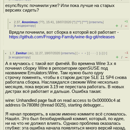
esync/fsync починили уже? Или пока лучше на старых
версиях сидеть?
+1
2.37
,
Anonimus
(
??
), 15:41, 18/07/2020 [
^
] [
^^
] [
^^^
] [
ответить
]
+
–
[
к модератору
]
/
Врядли починили, вот сборка в которой всё работает -
https://github.com/Frogging-Family/wine-tkg-git/releases
–1
1.7
,
Zenitur
(
ok
), 11:27, 18/07/2020 [
ответить
] [
﹢﹢﹢
] [
· · ·
]
[
↓
] [
↑
]
+
–
[
к модератору
]
/
А я мучаюсь с такой вот фигнёй. Во времена Wine 3.x я
починил сборку Wine в репозитории openSUSE под
названием Emulators:Wine. Там нужно было одну
строчку поменять, чтобы в старом дистре SLE 11 SP4 снова
работала сборка. Наслаждался свежим Wine несколько
месяцев, пока версия 3.19 не перестала работать. В новых
дистрах всё работает и дальше. Ошибка такая:
wine: Unhandled page fault on read access to 0x000000c4 at
address 0x7808fd (thread 0025), starting debugger...
Я начал проверять, в каком именно коммите всё сломалось.
Нашёл. Это был безобиднейший коммит, который, по идее,
ни на что не должел влиять. Однако проблема оказалась
глубже: эта ошибка начала появляться много версий назад.