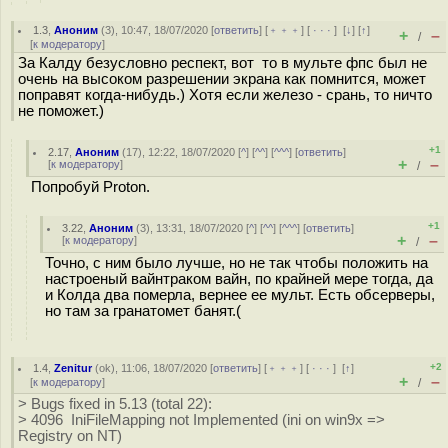
1.3
,
Аноним
(
3
), 10:47, 18/07/2020 [
ответить
] [
﹢﹢﹢
] [
· · ·
]
[
↓
] [
↑
]
+
–
/
[
к модератору
]
За Калду безусловно респект, вот то в мульте фпс был не
очень на высоком разрешении экрана как помнится, может
поправят когда-нибудь.) Хотя если железо - срань, то ничто
не поможет.)
+1
2.17
,
Аноним
(
17
), 12:22, 18/07/2020 [
^
] [
^^
] [
^^^
] [
ответить
]
+
–
[
к модератору
]
/
Попробуй Proton.
+1
3.22
,
Аноним
(
3
), 13:31, 18/07/2020 [
^
] [
^^
] [
^^^
] [
ответить
]
+
–
[
к модератору
]
/
Точно, с ним было лучше, но не так чтобы положить на
настроеный вайнтраком вайн, по крайней мере тогда, да
и Колда два померла, вернее ее мульт. Есть обсерверы,
но там за гранатомет банят.(
+2
1.4
,
Zenitur
(
ok
), 11:06, 18/07/2020 [
ответить
] [
﹢﹢﹢
] [
· · ·
]
[
↑
]
+
–
[
к модератору
]
/
> Bugs fixed in 5.13 (total 22):
> 4096 IniFileMapping not Implemented (ini on win9x =>
Registry on NT)