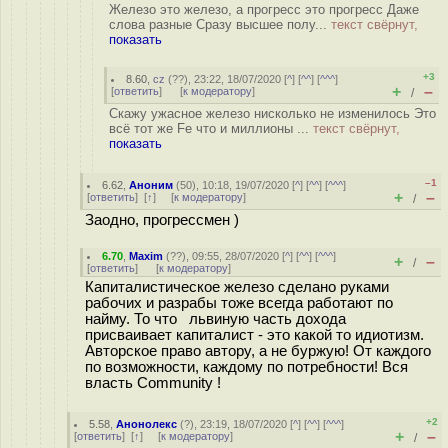
Железо это железо, а прогресс это прогресс Даже
слова разные Сразу высшее полу...
текст свёрнут,
показать
+3
8.60
,
cz
(
??
), 23:22, 18/07/2020 [
^
] [
^^
] [
^^^
]
+
–
[
ответить
]
[
к модератору
]
/
Скажу ужасное железо нисколько не изменилось Это
всё тот же Fe что и миллионы ...
текст свёрнут,
показать
–1
6.62
,
Аноним
(
50
), 10:18, 19/07/2020 [
^
] [
^^
] [
^^^
]
+
–
[
ответить
]
[
↑
] [
к модератору
]
/
Заодно, прогрессмен )
6.70
,
Maxim
(
??
), 09:55, 28/07/2020 [
^
] [
^^
] [
^^^
]
+
–
/
[
ответить
]
[
к модератору
]
Капиталистическое железо сделано руками
рабочих и разрабы тоже всегда работают по
найму. То что львиную часть дохода
присваивает капиталист - это какой то идиотизм.
Авторское право автору, а не буржую! От каждого
по возможности, каждому по потребности! Вся
власть Community !
+2
5.58
,
Анонолекс
(
?
), 23:19, 18/07/2020 [
^
] [
^^
] [
^^^
]
+
–
[
ответить
]
[
↑
] [
к модератору
]
/