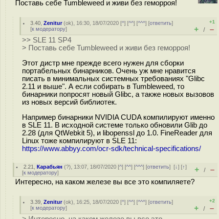
Поставь себе Tumbleweed и живи без геморроя!
+1
3.40
,
Zenitur
(
ok
), 16:30, 18/07/2020 [
^
] [
^^
] [
^^^
] [
ответить
]
+
–
[
к модератору
]
/
>> SLE 11 SP4
> Поставь себе Tumbleweed и живи без геморроя!
Этот дистр мне прежде всего нужен для сборки
портабельных бинарников. Очень уж мне нравится
писать в минимальных системных требованиях "Glibc
2.11 и выше". А если собирать в Tumbleweed, то
бинарники попросят новый Glibc, а также новых вызовов
из новых версий библиотек.
Например бинарники NVIDIA CUDA компилируют именно
в SLE 11. В исходной системе только обновили Glib до
2.28 (для QtWebkit 5), и libopenssl до 1.0. FineReader для
Linux тоже компилируют в SLE 11:
https://www.abbyy.com/ocr-sdk/technical-specifications/
2.21
,
Карабьян
(
?
), 13:07, 18/07/2020 [
^
] [
^^
] [
^^^
] [
ответить
]
[
↓
] [
↑
]
+
–
/
[
к модератору
]
Интересно, на каком железе вы все это компиляете?
+2
3.39
,
Zenitur
(
ok
), 16:25, 18/07/2020 [
^
] [
^^
] [
^^^
] [
ответить
]
+
–
[
к модератору
]
/