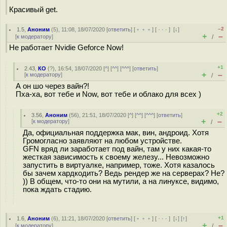
Красивый get.
–2
1.5
,
Аноним
(
5
), 11:08, 18/07/2020 [
ответить
] [
﹢﹢﹢
] [
· · ·
]
[
↓
]
+
–
[
к модератору
]
/
Не работает Nvidie Geforce Now!
+1
2.43
,
КО
(
?
), 16:54, 18/07/2020 [
^
] [
^^
] [
^^^
] [
ответить
]
+
–
[
к модератору
]
/
А он шо через вайн?!
Пха-ха, вот тебе и Now, вот тебе и облако для всех )
+2
3.56
,
Аноним
(
56
), 21:51, 18/07/2020 [
^
] [
^^
] [
^^^
] [
ответить
]
+
–
[
к модератору
]
/
Да, официальная поддержка мак, вин, андроид. Хотя
Громогласно заявляют на любом устройстве.
GFN вряд ли заработает под вайн, там у них какая-то
жесткая зависимость к своему железу... Невозможно
запустить в виртуалке, например, тоже. Хотя казалось
бы зачем хардкодить? Ведь рендер же на серверах? Не?
)) В общем, что-то они на мутили, а на линуксе, видимо,
пока ждать стадию.
+1
1.6
,
Аноним
(
6
), 11:21, 18/07/2020 [
ответить
] [
﹢﹢﹢
] [
· · ·
]
[
↓
] [
↑
]
+
–
[
к модератору
]
/