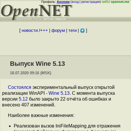
Профиль:
Аноним
(
вход
|
регистрация
)
неRU
opennet.me
[
новости
/
+++
|
форум
|
теги
|
]
Выпуск Wine 5.13
18.07.2020 09:16 (MSK)
Состоялся
экспериментальный выпуск открытой
реализации WinAPI -
Wine 5.13
. С момента выпуска
версии
5.12
было закрыто 22 отчёта об ошибках и
внесено 407 изменений.
Наиболее важные изменения:
Реализован вызов IniFileMapping для отражения