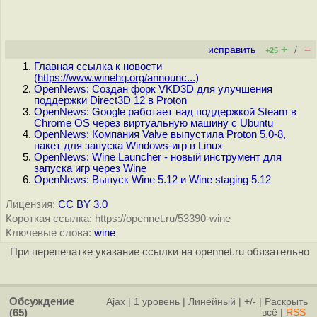
+
–
исправить
/
+25
Главная ссылка к новости
(
https://www.winehq.org/announc...
)
OpenNews: Создан форк VKD3D для улучшения
поддержки Direct3D 12 в Proton
OpenNews: Google работает над поддержкой Steam в
Chrome OS через виртуальную машину с Ubuntu
OpenNews: Компания Valve выпустила Proton 5.0-8,
пакет для запуска Windows-игр в Linux
OpenNews: Wine Launcher - новый инструмент для
запуска игр через Wine
OpenNews: Выпуск Wine 5.12 и Wine staging 5.12
Лицензия:
CC BY 3.0
Короткая ссылка: https://opennet.ru/53390-wine
Ключевые слова:
wine
При перепечатке указание ссылки на opennet.ru обязательно
Обсуждение
Ajax
|
1 уровень
|
Линейный
|
+/-
|
Раскрыть
(65)
всё
|
RSS