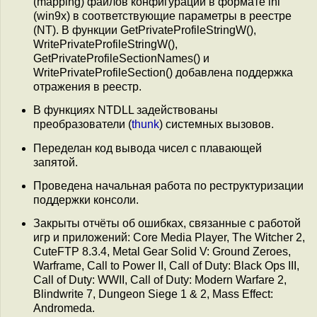
(mapping) файлов конфигурации в формате ini
(win9x) в соответствующие параметры в реестре
(NT). В функции GetPrivateProfileStringW(),
WritePrivateProfileStringW(),
GetPrivateProfileSectionNames() и
WritePrivateProfileSection() добавлена поддержка
отражения в реестр.
В функциях NTDLL задействованы
преобразователи (
thunk
) системных вызовов.
Переделан код вывода чисел с плавающей
запятой.
Проведена начальная работа по реструктуризации
поддержки консоли.
Закрыты отчёты об ошибках, связанные с работой
игр и приложений: Core Media Player, The Witcher 2,
CuteFTP 8.3.4, Metal Gear Solid V: Ground Zeroes,
Warframe, Call to Power II, Call of Duty: Black Ops III,
Call of Duty: WWII, Call of Duty: Modern Warfare 2,
Blindwrite 7, Dungeon Siege 1 & 2, Mass Effect:
Andromeda.