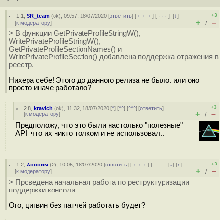
+3
1.1
,
SR_team
(
ok
), 09:57, 18/07/2020 [
ответить
] [
﹢﹢﹢
] [
· · ·
]
[
↓
]
+
–
[
к модератору
]
/
> В функции GetPrivateProfileStringW(),
WritePrivateProfileStringW(),
GetPrivateProfileSectionNames() и
WritePrivateProfileSection() добавлена поддержка отражения в
реестр.
Нихера себе! Этого до данного релиза не было, или оно
просто иначе работало?
+3
2.8
,
kravich
(
ok
), 11:32, 18/07/2020 [
^
] [
^^
] [
^^^
] [
ответить
]
+
–
[
к модератору
]
/
Предположу, что это были настолько "полезные"
API, что их никто толком и не использовал...
+3
1.2
,
Аноним
(
2
), 10:05, 18/07/2020 [
ответить
] [
﹢﹢﹢
] [
· · ·
]
[
↓
] [
↑
]
+
–
[
к модератору
]
/
> Проведена начальная работа по реструктуризации
поддержки консоли.
Ого, цигвин без патчей работать будет?