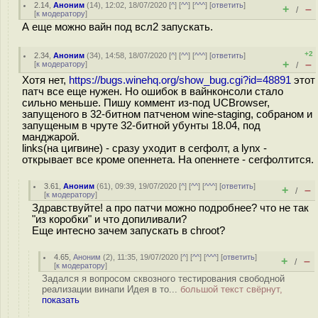
2.14
,
Аноним
(
14
), 12:02, 18/07/2020 [
^
] [
^^
] [
^^^
] [
ответить
]
+
–
/
[
к модератору
]
А еще можно вайн под всл2 запускать.
+2
2.34
,
Аноним
(
34
), 14:58, 18/07/2020 [
^
] [
^^
] [
^^^
] [
ответить
]
+
–
[
к модератору
]
/
Хотя нет,
https://bugs.winehq.org/show_bug.cgi?id=48891
этот
патч все еще нужен. Но ошибок в вайнконсоли стало
сильно меньше. Пишу коммент из-под UCBrowser,
запущеного в 32-битном патченом wine-staging, собраном и
запущеным в чруте 32-битной убунты 18.04, под
манджарой.
links(на цигвине) - сразу уходит в сегфолт, а lynx -
открывает все кроме опеннета. На опеннете - сегфолтится.
3.61
,
Аноним
(
61
), 09:39, 19/07/2020 [
^
] [
^^
] [
^^^
] [
ответить
]
+
–
/
[
к модератору
]
Здравствуйте! а про патчи можно подробнее? что не так
"из коробки" и что допиливали?
Еще интесно зачем запускать в chroot?
4.65
,
Аноним
(
2
), 11:35, 19/07/2020 [
^
] [
^^
] [
^^^
] [
ответить
]
+
–
/
[
к модератору
]
Задался я вопросом сквозного тестирования свободной
реализации винапи Идея в то...
большой текст свёрнут,
показать