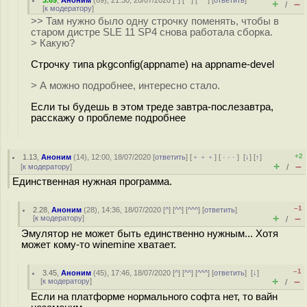
3.69
,
Аноним
(
69
), 21:30, 20/07/2020 [
^
] [
^^
] [
^^^
] [
ответить
]
+
–
/
[
к модератору
]
>> Там нужно было одну строчку поменять, чтобы в
старом дистре SLE 11 SP4 снова работала сборка.
> Какую?
Строчку типа pkgconfig(appname) на appname-devel
> А можно подробнее, интересно стало.
Если ты будешь в этом треде завтра-послезавтра,
расскажу о проблеме подробнее
+2
1.13
,
Аноним
(
14
), 12:00, 18/07/2020 [
ответить
] [
﹢﹢﹢
] [
· · ·
]
[
↓
] [
↑
]
+
–
[
к модератору
]
/
Единственная нужная программа.
–1
2.28
,
Аноним
(
28
), 14:36, 18/07/2020 [
^
] [
^^
] [
^^^
] [
ответить
]
+
–
[
к модератору
]
/
Эмулятор не может быть единственно нужным... Хотя
может кому-то winemine хватает.
–1
3.45
,
Аноним
(
45
), 17:46, 18/07/2020 [
^
] [
^^
] [
^^^
] [
ответить
]
[
↓
]
+
–
[
к модератору
]
/
Если на платформе нормального софта нет, то вайн