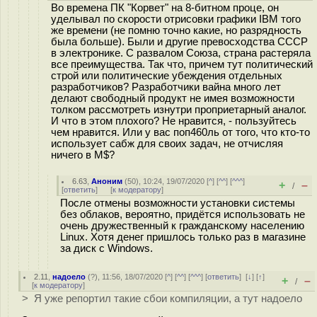
Во времена ПК "Корвет" на 8-битном проце, он
уделывал по скорости отрисовки графики IBM того
же времени (не помню точно какие, но разрядность
была больше). Были и другие превосходства СССР
в электронике. С развалом Союза, страна растеряла
все преимущества. Так что, причем тут политический
строй или политические убеждения отдельных
разработчиков? Разработчики вайна много лет
делают свободный продукт не имея возможности
толком рассмотреть изнутри проприетарный аналог.
И что в этом плохого? Не нравится, - пользуйтесь
чем нравится. Или у вас поп460ль от того, что кто-то
использует сабж для своих задач, не отчисляя
ничего в M$?
6.63
,
Аноним
(
50
), 10:24, 19/07/2020 [
^
] [
^^
] [
^^^
]
+
–
/
[
ответить
]
[
к модератору
]
После отмены возможности установки системы
без облаков, вероятно, придётся использовать не
очень дружественный к гражданскому населению
Linux. Хотя денег пришлось только раз в магазине
за диск с Windows.
2.11
,
надоело
(
?
), 11:56, 18/07/2020 [
^
] [
^^
] [
^^^
] [
ответить
]
[
↓
] [
↑
]
+
–
/
[
к модератору
]
> Я уже репортил такие сбои компиляции, а тут надоело