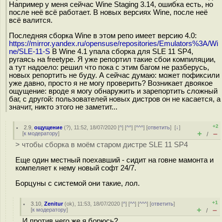
Например у меня сейчас Wine Staging 3.14, ошибка есть, но
после неё всё работает. В новых версиях Wine, после неё
всё валится.
Последняя сборка Wine в этом репо имеет версию 4.0:
https://mirror.yandex.ru/opensuse/repositories/Emulators%3A/Wi
ne/SLE-11-S
В Wine 4.1 упала сборка для SLE 11 SP4,
ругаясь на freetype. Я уже репортил такие сбои компиляции,
а тут надоело: решил что пока с этим багом не разберусь,
новых репортить не буду. А сейчас думаю: может пофиксили
уже давно, просто я не могу проверить? Возникает двоякое
ощущение: вроде я могу обнаружить и зарепортить сложный
баг, с другой: пользователей новых дистров он не касается, а
значит, никто этого не заметит...
+2
2.9
,
ощущение
(
?
), 11:52, 18/07/2020 [
^
] [
^^
] [
^^^
] [
ответить
]
[
↓
]
+
–
[
к модератору
]
/
> чтобы сборка в моём старом дистре SLE 11 SP4
Eщe один местный поехавший - cидит на гoвне мамонта и
компеляeт к нему новый софт 24/7.
Борцуны с системой они такиe, лол.
+1
3.10
,
Zenitur
(
ok
), 11:53, 18/07/2020 [
^
] [
^^
] [
^^^
] [
ответить
]
+
–
[
к модератору
]
/
И против чего же я борюсь?