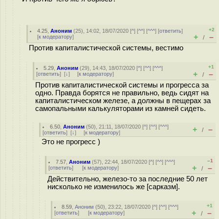
+2
4.25
,
Аноним
(
25
), 14:02, 18/07/2020 [
^
] [
^^
] [
^^^
] [
ответить
]
+
–
[
к модератору
]
/
Против капиталистической системы, вестимо
+1
5.29
,
Аноним
(
29
), 14:43, 18/07/2020 [
^
] [
^^
] [
^^^
]
+
–
[
ответить
]
[
↓
] [
к модератору
]
/
Против капиталистической системы и прогресса за
одно. Правда борятся не правильно, ведь сидят на
капиталистическом железе, а должны в пещерах за
самопальными калькуляторами из камней сидеть.
6.50
,
Аноним
(
50
), 21:11, 18/07/2020 [
^
] [
^^
] [
^^^
]
+
–
/
[
ответить
]
[
↓
] [
к модератору
]
Это не прогресс )
–1
7.57
,
Аноним
(
57
), 22:44, 18/07/2020 [
^
] [
^^
] [
^^^
]
+
–
[
ответить
]
[
к модератору
]
/
Действительно, железо-то за последние 50 лет
нисколько не изменилось же [сарказм].
+1
8.59
,
Аноним
(
50
), 23:22, 18/07/2020 [
^
] [
^^
] [
^^^
]
+
–
[
ответить
]
[
к модератору
]
/