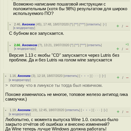
Возможно написание пошаговой инструкции с
положительным (хотя бы 98%) результатом для широко
используемого ПО?
2.46
,
Аноним
(
45
), 17:48, 18/07/2020 [
^
] [
^^
] [
^^^
] [
ответить
]
[
↑
]
+
–
/
[
к модератору
]
С бубном все запускается.
+1
2.66
,
Аномном
(
?
), 13:21, 19/07/2020 [
^
] [
^^
] [
^^^
] [
ответить
]
+
–
[
к модератору
]
/
Версия 1.13 с якобы "CD" запускается через Lutris без
проблем. Да и без Lutris на голом wine запускается
1.16
,
Аноним
(
3
), 12:18, 18/07/2020 [
ответить
] [
﹢﹢﹢
] [
· · ·
]
[
↑
]
+
–
/
[
к модератору
]
> потому что в линуксе ты тогда был новичком.
Похоже изменилось не многое, топовое железо антипод гика
самоучки.)
1.19
,
Аноним
(
19
), 12:45, 18/07/2020 [
ответить
] [
﹢﹢﹢
] [
· · ·
]
[
↓
]
+
–
/
[
к модератору
]
Любопытно, с момента выпуска Wine 1.0. сколько было
закрыто отчётов об ошибках и внесено изменений?
Да Wine теперь лучше Windows должна работать!