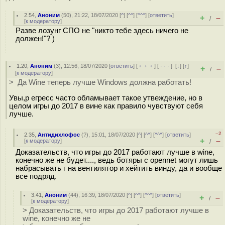
2.54
,
Аноним
(
50
), 21:22, 18/07/2020 [
^
] [
^^
] [
^^^
] [
ответить
]
+
–
/
[
к модератору
]
Разве лозунг СПО не "никто тебе здесь ничего не
должен!"? )
1.20
,
Аноним
(
3
), 12:56, 18/07/2020 [
ответить
] [
﹢﹢﹢
] [
· · ·
]
[
↓
] [
↑
]
+
–
/
[
к модератору
]
> Да Wine теперь лучше Windows должна работать!
Увы,р егресс часто обламывает такое утвеждение, но в
целом игры до 2017 в вине как правило чувствуют себя
лучше.
–2
2.35
,
Антидихлофос
(
?
), 15:01, 18/07/2020 [
^
] [
^^
] [
^^^
] [
ответить
]
+
–
[
к модератору
]
/
Доказательств, что игры до 2017 работают лучше в wine,
конечно же не будет...., ведь ботяры с opennet могут лишь
набрасывать г на вентилятор и хейтить винду, да и вообще
все подряд.
3.41
,
Аноним
(
44
), 16:39, 18/07/2020 [
^
] [
^^
] [
^^^
] [
ответить
]
+
–
/
[
к модератору
]
> Доказательств, что игры до 2017 работают лучше в
wine, конечно же не