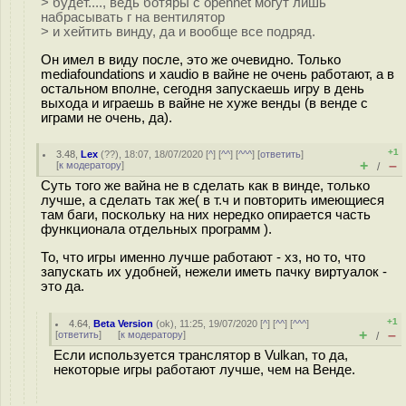
> будет...., ведь ботяры с opennet могут лишь
набрасывать г на вентилятор
> и хейтить винду, да и вообще все подряд.
Он имел в виду после, это же очевидно. Только
mediafoundations и xaudio в вайне не очень работают, а в
остальном вполне, сегодня запускаешь игру в день
выхода и играешь в вайне не хуже венды (в венде с
играми не очень, да).
+1
3.48
,
Lex
(
??
), 18:07, 18/07/2020 [
^
] [
^^
] [
^^^
] [
ответить
]
+
–
[
к модератору
]
/
Суть того же вайна не в сделать как в винде, только
лучше, а сделать так же( в т.ч и повторить имеющиеся
там баги, поскольку на них нередко опирается часть
функционала отдельных программ ).
То, что игры именно лучше работают - хз, но то, что
запускать их удобней, нежели иметь пачку виртуалок -
это да.
+1
4.64
,
Beta Version
(
ok
), 11:25, 19/07/2020 [
^
] [
^^
] [
^^^
]
+
–
[
ответить
]
[
к модератору
]
/
Если используется транслятор в Vulkan, то да,
некоторые игры работают лучше, чем на Венде.