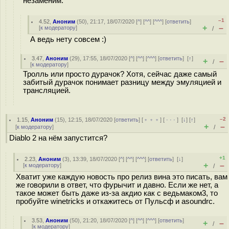
незаменим.
–1
4.52
,
Аноним
(
50
), 21:17, 18/07/2020 [
^
] [
^^
] [
^^^
] [
ответить
]
+
–
[
к модератору
]
/
А ведь нету совсем :)
3.47
,
Аноним
(
29
), 17:55, 18/07/2020 [
^
] [
^^
] [
^^^
] [
ответить
]
[
↑
]
+
–
/
[
к модератору
]
Тролль или просто дурачок? Хотя, сейчас даже самый
забитый дурачок понимает разницу между эмуляцией и
трансляцией.
–2
1.15
,
Аноним
(
15
), 12:15, 18/07/2020 [
ответить
] [
﹢﹢﹢
] [
· · ·
]
[
↓
] [
↑
]
+
–
[
к модератору
]
/
Diablo 2 на нём запустится?
+1
2.23
,
Аноним
(
3
), 13:39, 18/07/2020 [
^
] [
^^
] [
^^^
] [
ответить
]
[
↓
]
+
–
[
к модератору
]
/
Хватит уже каждую новость про релиз вина это писать, вам
же говорили в ответ, что фурычит и давно. Если же нет, а
такое может быть даже из-за акдио как с ведьмаком3, то
пробуйте winetricks и откажитесь от Пульсф и asoundrc.
3.53
,
Аноним
(
50
), 21:20, 18/07/2020 [
^
] [
^^
] [
^^^
] [
ответить
]
+
–
/
[
к модератору
]