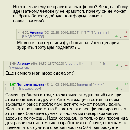
Но что если ему не нравится платформа? Венда любому
адекватному человеку не нравится, почему он не может
выбрать более удобную платформу взамен
навязываемой?
–1
4.55
,
Аноним
(
50
), 21:28, 18/07/2020 [
^
] [
^^
] [
^^^
] [
ответить
]
+
–
[
к модератору
]
/
Можно в шахтёры или футболисты. Или сценарии
зубрить, тротуары подметать...
1.49
,
Аноним
(
49
), 19:59, 18/07/2020 [
ответить
] [
﹢﹢﹢
] [
· · ·
]
[
↑
]
+
–
/
[
к модератору
]
Еще немного и виндовс сделают :)
+2
1.67
,
Тот самы парень
(
?
), 14:03, 19/07/2020 [
ответить
] [
﹢﹢﹢
]
+
–
[
· · ·
]
[
к модератору
]
/
Самая проблема в том, что закрывают одни ошибки и при
этом появляются другие. Автоматизация тестов по всем
закрытым ранее проблемам, вот что может помочь вайну.
Жаль что нет никого кто бы хотел это всё финансировать, а
это очень большие суммы и частными пожертвоаниями
здесь не поможешь. Идея хорошая, но только как песочница
для развития системных разработчиков. Иначе, если вам не
повезёт, что случится с вероятностью 90%, вы рискуете