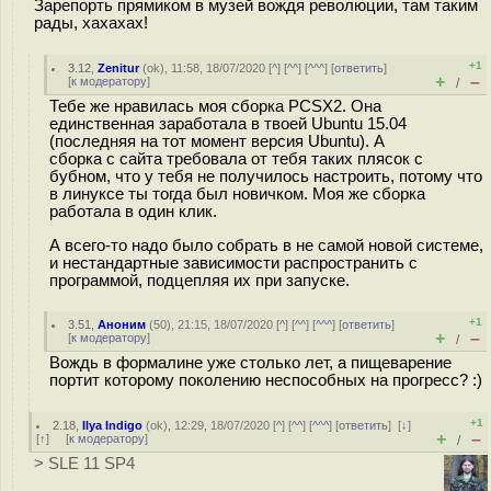
Зарепорть прямиком в музeй вождя революции, там таким
рады, хахахах!
+1
3.12
,
Zenitur
(
ok
), 11:58, 18/07/2020 [
^
] [
^^
] [
^^^
] [
ответить
]
+
–
[
к модератору
]
/
Тебе же нравилась моя сборка PCSX2. Она
единственная заработала в твоей Ubuntu 15.04
(последняя на тот момент версия Ubuntu). А
сборка с сайта требовала от тебя таких плясок с
бубном, что у тебя не получилось настроить, потому что
в линуксе ты тогда был новичком. Моя же сборка
работала в один клик.
А всего-то надо было собрать в не самой новой системе,
и нестандартные зависимости распространить с
программой, подцепляя их при запуске.
+1
3.51
,
Аноним
(
50
), 21:15, 18/07/2020 [
^
] [
^^
] [
^^^
] [
ответить
]
+
–
[
к модератору
]
/
Вождь в формалине уже столько лет, а пищеварение
портит которому поколению неспособных на прогресс? :)
+1
2.18
,
Ilya Indigo
(
ok
), 12:29, 18/07/2020 [
^
] [
^^
] [
^^^
] [
ответить
]
[
↓
]
+
–
[
↑
] [
к модератору
]
/
> SLE 11 SP4