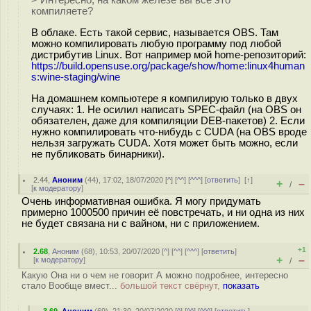
> Интересно, на каком железе вы все это
компиляете?
В облаке. Есть такой сервис, называется OBS. Там
можно компилировать любую программу под любой
дистрибутив Linux. Вот например мой home-репозиторий:
https://build.opensuse.org/package/show/home:linux4human
s:wine-staging/wine
На домашнем компьютере я компилирую только в двух
случаях: 1. Не осилил написать SPEC-файл (на OBS он
обязателен, даже для компиляции DEB-пакетов) 2. Если
нужно компилировать что-нибудь с CUDA (на OBS вроде
нельзя загружать CUDA. Хотя может быть можно, если
не публиковать бинарники).
2.44
,
Аноним
(
44
), 17:02, 18/07/2020 [
^
] [
^^
] [
^^^
] [
ответить
]
[
↑
]
+
–
/
[
к модератору
]
Очень информативная ошибка. Я могу придумать
примерно 1000500 причин её повстречать, и ни одна из них
не будет связана ни с вайном, ни с приложением.
+1
2.68
,
Аноним
(
68
), 10:53, 20/07/2020 [
^
] [
^^
] [
^^^
] [
ответить
]
+
–
[
к модератору
]
/
Какую Она ни о чем не говорит А можно подробнее, интересно
стало Вообще вмест...
большой текст свёрнут,
показать