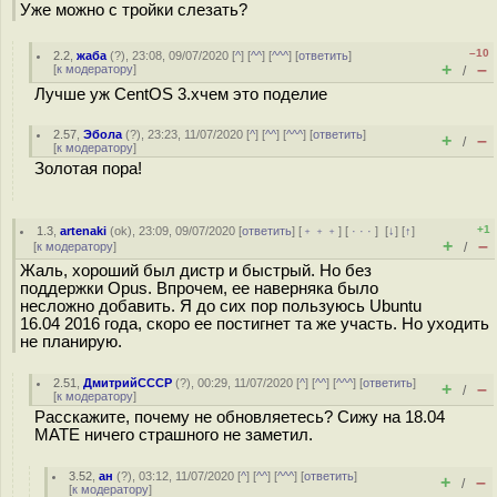
Уже можно с тройки слезать?
–10
2.2
,
жаба
(
?
), 23:08, 09/07/2020 [
^
] [
^^
] [
^^^
] [
ответить
]
+
–
[
к модератору
]
/
Лучше уж CentOS 3.xчем это поделие
2.57
,
Эбола
(
?
), 23:23, 11/07/2020 [
^
] [
^^
] [
^^^
] [
ответить
]
+
–
/
[
к модератору
]
Золотая пора!
+1
1.3
,
artenaki
(
ok
), 23:09, 09/07/2020 [
ответить
] [
﹢﹢﹢
] [
· · ·
]
[
↓
] [
↑
]
+
–
[
к модератору
]
/
Жаль, хороший был дистр и быстрый. Но без
поддержки Opus. Впрочем, ее наверняка было
несложно добавить. Я до сих пор пользуюсь Ubuntu
16.04 2016 года, скоро ее постигнет та же участь. Но уходить
не планирую.
2.51
,
ДмитрийСССР
(
?
), 00:29, 11/07/2020 [
^
] [
^^
] [
^^^
] [
ответить
]
+
–
/
[
к модератору
]
Расскажите, почему не обновляетесь? Сижу на 18.04
MATE ничего страшного не заметил.
3.52
,
ан
(
?
), 03:12, 11/07/2020 [
^
] [
^^
] [
^^^
] [
ответить
]
+
–
/
[
к модератору
]