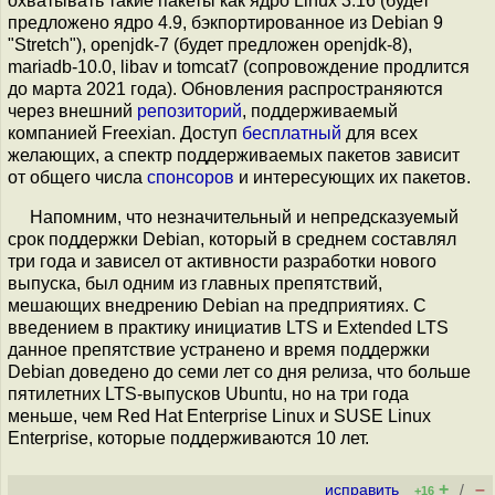
охватывать такие пакеты как ядро Linux 3.16 (будет
предложено ядро 4.9, бэкпортированное из Debian 9
"Stretch"), openjdk-7 (будет предложен openjdk-8),
mariadb-10.0, libav и tomcat7 (сопровождение продлится
до марта 2021 года). Обновления распространяются
через внешний
репозиторий
, поддерживаемый
компанией Freexian. Доступ
бесплатный
для всех
желающих, а спектр поддерживаемых пакетов зависит
от общего числа
спонсоров
и интересующих их пакетов.
Напомним, что незначительный и непредсказуемый
срок поддержки Debian, который в среднем составлял
три года и зависел от активности разработки нового
выпуска, был одним из главных препятствий,
мешающих внедрению Debian на предприятиях. С
введением в практику инициатив LTS и Extended LTS
данное препятствие устранено и время поддержки
Debian доведено до семи лет со дня релиза, что больше
пятилетних LTS-выпусков Ubuntu, но на три года
меньше, чем Red Hat Enterprise Linux и SUSE Linux
Enterprise, которые поддерживаются 10 лет.
+
–
исправить
/
+16