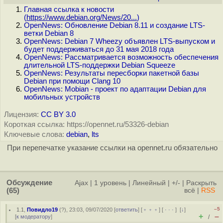
Главная ссылка к новости
(
https://www.debian.org/News/20...
)
OpenNews: Обновление Debian 8.11 и создание LTS-
ветки Debian 8
OpenNews: Debian 7 Wheezy объявлен LTS-выпуском и
будет поддерживаться до 31 мая 2018 года
OpenNews: Рассматривается возможность обеспечения
длительной LTS-поддержки Debian Squeeze
OpenNews: Результаты пересборки пакетной базы
Debian при помощи Clang 10
OpenNews: Mobian - проект по адаптации Debian для
мобильных устройств
Лицензия:
CC BY 3.0
Короткая ссылка: https://opennet.ru/53326-debian
Ключевые слова:
debian
,
lts
При перепечатке указание ссылки на opennet.ru обязательно
Обсуждение
Ajax
|
1 уровень
|
Линейный
|
+/-
|
Раскрыть
(65)
всё
|
RSS
–5
1.1
,
Повидло19
(
?
), 23:03, 09/07/2020 [
ответить
] [
﹢﹢﹢
] [
· · ·
]
[
↓
]
+
–
[
к модератору
]
/