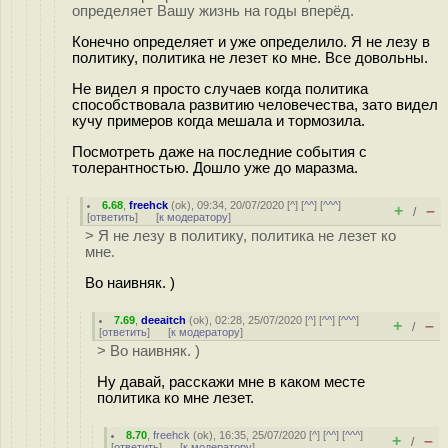
определяет Вашу жизнь на годы вперёд.
Конечно определяет и уже определило. Я не лезу в
политику, политика не лезет ко мне. Все довольны.
Не видел я просто случаев когда политика
способствовала развитию человечества, зато видел
кучу примеров когда мешала и тормозила.
Посмотреть даже на последние события с
толерантностью. Дошло уже до маразма.
6.68
,
freehck
(
ok
), 09:34, 20/07/2020 [
^
] [
^^
] [
^^^
]
+
–
/
[
ответить
]
[
к модератору
]
> Я не лезу в политику, политика не лезет ко
мне.
Во наивняк. )
7.69
,
deeaitch
(
ok
), 02:28, 25/07/2020 [
^
] [
^^
] [
^^^
]
+
–
/
[
ответить
]
[
к модератору
]
> Во наивняк. )
Ну давай, расскажи мне в каком месте
политика ко мне лезет.
8.70
,
freehck
(
ok
), 16:35, 25/07/2020 [
^
] [
^^
] [
^^^
]
+
–
/
[
ответить
]
[
к модератору
]