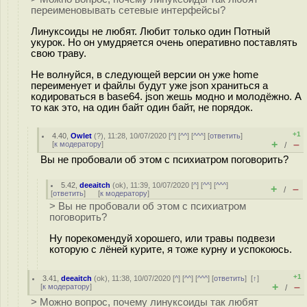
переименовывать сетевые интерфейсы?
Линуксоиды не любят. Любит только один Потный
укурок. Но он умудряется очень оперативно поставлять
свою траву.
Не волнуйся, в следующей версии он уже home
переименует и файлы будут уже json храниться а
кодироваться в base64. json жешь модно и молодёжно. А
то как это, на один байт один байт, не порядок.
+1
4.40
,
Owlet
(
?
), 11:28, 10/07/2020 [
^
] [
^^
] [
^^^
] [
ответить
]
+
–
[
к модератору
]
/
Вы не пробовали об этом с психиатром поговорить?
5.42
,
deeaitch
(
ok
), 11:39, 10/07/2020 [
^
] [
^^
] [
^^^
]
+
–
/
[
ответить
]
[
к модератору
]
> Вы не пробовали об этом с психиатром
поговорить?
Ну порекомендуй хорошего, или травы подвези
которую с лёней курите, я тоже курну и успокоюсь.
+1
3.41
,
deeaitch
(
ok
), 11:38, 10/07/2020 [
^
] [
^^
] [
^^^
] [
ответить
]
[
↑
]
+
–
[
к модератору
]
/
> Можно вопрос, почему линуксоиды так любят