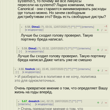
systemd?), то почему же все линуксы
пересели на systemd? Ладно компании, типа
Canonical - они стараются минимизировать расходы
где только можно. Но зачем свободным
дистрибутивам это? Ведь есть свободные дистры?
–1
6.58
,
Dima1
(
?
), 03:31, 12/07/2020 [
^
] [
^^
] [
^^^
] [
ответить
]
+
–
[
к модератору
]
/
Лучше бы сходил голову проверил. Такую
портянку бреда написал.
5.59
,
Dima1
(
?
), 03:32, 12/07/2020 [
^
] [
^^
] [
^^^
] [
ответить
]
+
–
/
[
↑
] [
к модератору
]
Лучше бы сходил голову проверил. Такую портянку
бреда написал.Даже читать уже не смешно
4.66
,
freehck
(
ok
), 15:45, 15/07/2020 [
^
] [
^^
] [
^^^
] [
ответить
]
+
–
/
[
↑
] [
к модератору
]
> И разбираться в политике я не хочу, политика
это для одноклеточных.
Очень превратное мнение о том, что определяет Вашу
жизнь на годы вперёд.
5.67
,
deeaitch
(
ok
), 02:23, 18/07/2020 [
^
] [
^^
] [
^^^
]
+
–
/
[
ответить
]
[
к модератору
]
> Очень превратное мнение о том, что