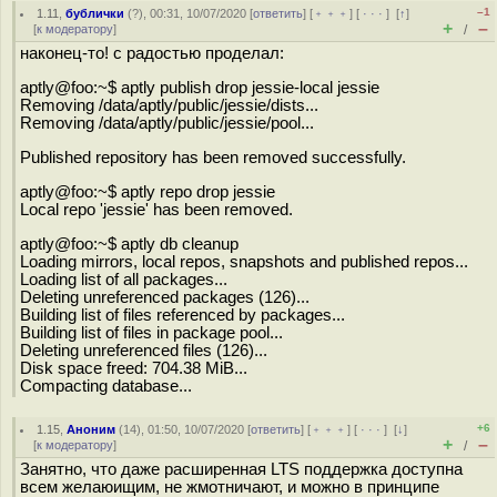
–1
1.11
,
бублички
(
?
), 00:31, 10/07/2020 [
ответить
] [
﹢﹢﹢
] [
· · ·
]
[
↑
]
+
–
[
к модератору
]
/
наконец-то! с радостью проделал:
aptly@foo:~$ aptly publish drop jessie-local jessie
Removing /data/aptly/public/jessie/dists...
Removing /data/aptly/public/jessie/pool...
Published repository has been removed successfully.
aptly@foo:~$ aptly repo drop jessie
Local repo 'jessie' has been removed.
aptly@foo:~$ aptly db cleanup
Loading mirrors, local repos, snapshots and published repos...
Loading list of all packages...
Deleting unreferenced packages (126)...
Building list of files referenced by packages...
Building list of files in package pool...
Deleting unreferenced files (126)...
Disk space freed: 704.38 MiB...
Compacting database...
+6
1.15
,
Аноним
(
14
), 01:50, 10/07/2020 [
ответить
] [
﹢﹢﹢
] [
· · ·
]
[
↓
]
+
–
[
к модератору
]
/
Занятно, что даже расширенная LTS поддержка доступна
всем желаюищим, не жмотничают, и можно в принципе