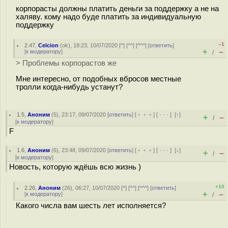
корпорасты должны платить деньги за поддержку а не на
халяву. кому надо буде платить за индивидуальную
поддержку
–1
2.47
,
Celcion
(
ok
), 18:23, 10/07/2020 [
^
] [
^^
] [
^^^
] [
ответить
]
+
–
[
к модератору
]
/
> Проблемы корпорастов же
Мне интересно, от подобных вбросов местные
тролли когда-нибудь устанут?
1.5
,
Аноним
(
5
), 23:17, 09/07/2020 [
ответить
] [
﹢﹢﹢
] [
· · ·
]
[
↑
]
+
–
/
[
к модератору
]
F
1.6
,
Аноним
(
6
), 23:48, 09/07/2020 [
ответить
] [
﹢﹢﹢
] [
· · ·
]
[
↓
]
+
–
/
[
к модератору
]
Новость, которую ждёшь всю жизнь )
+10
2.26
,
Аноним
(
26
), 06:27, 10/07/2020 [
^
] [
^^
] [
^^^
] [
ответить
]
+
–
[
к модератору
]
/
Какого числа вам шесть лет исполняется?