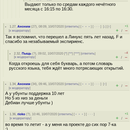
Выдают только по средам каждого нечётного
месяца с 16:15 по 16:30.
+1
1.27
,
Аноним
(
27
), 08:09, 10/07/2020 [
ответить
] [
﹢﹢﹢
] [
· · ·
]
[
↓
] [
↑
]
+
–
[
к модератору
]
/
Так я вспомнил, что перешел а Линукс пять лет назад. F и
спасибо за незабываемый экспириенс.
–4
2.32
,
Пыщь
(
?
), 09:02, 10/07/2020 [
^
] [
^^
] [
^^^
] [
ответить
]
+
–
[
к модератору
]
/
Когда откроешь для себя букварь, а потом словарь
русского языка, тебя ждёт много потрясающих открытий.
1.34
,
Аноним
(
34
), 09:46, 10/07/2020 [
ответить
] [
﹢﹢﹢
] [
· · ·
]
[
↑
]
+
–
/
[
к модератору
]
А у убунты поддержка 10 лет
Но 5 из низ за деньги
Дебиан лучше убунты )
+1
1.36
,
rioko
(
?
), 10:46, 10/07/2020 [
ответить
] [
﹢﹢﹢
] [
· · ·
]
+
–
[
к модератору
]
/
во время то летит - а у меня на проекте до сих пор 7-ка
:)