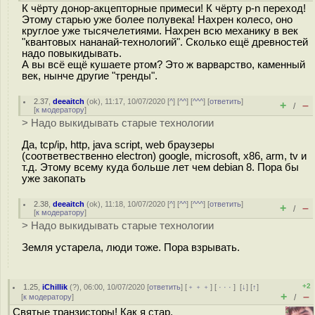
К чёрту донор-акцепторные примеси! К чёрту p-n переход!
Этому старью уже более полувека! Нахрен колесо, оно
круглое уже тысячелетиями. Нахрен всю механику в век
"квантовых нананай-технологий". Сколько ещё древностей
надо повыкидывать.
А вы всё ещё кушаете ртом? Это ж варварство, каменный
век, нынче другие "тренды".
2.37
,
deeaitch
(
ok
), 11:17, 10/07/2020 [
^
] [
^^
] [
^^^
] [
ответить
]
+
–
/
[
к модератору
]
> Надо выкидывать старые технологии
Да, tcp/ip, http, java script, web браузеры
(соответвественно electron) google, microsoft, x86, arm, tv и
т.д. Этому всему куда больше лет чем debian 8. Пора бы
уже закопать
2.38
,
deeaitch
(
ok
), 11:18, 10/07/2020 [
^
] [
^^
] [
^^^
] [
ответить
]
+
–
/
[
к модератору
]
> Надо выкидывать старые технологии
Земля устарела, люди тоже. Пора взрывать.
+2
1.25
,
iChillik
(
?
), 06:00, 10/07/2020 [
ответить
] [
﹢﹢﹢
] [
· · ·
]
[
↓
] [
↑
]
+
–
[
к модератору
]
/
Святые транзисторы! Как я стар.