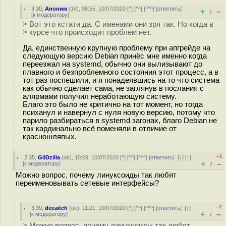
3.30
,
Аноним
(
14
), 08:55, 10/07/2020 [
^
] [
^^
] [
^^^
] [
ответить
]
+
–
/
[
к модератору
]
> Вот это кстати да. С именами они зря так. Но когда в
> курсе что происходит проблем нет.
Да, единственную крупную проблему при апгрейде на
следующую версию Debian принёс мне именно когда
переезжал на systemd, обычно они вылизывают до
плавного и безпроблемного состояния этот процесс, а в
тот раз поспешили, и я понадеявшись на то что система
как обычно сделает сама, не заглянув в послания с
алярмами получил неработающую систему.
Благо это было не критично на тот момент, но тогда
психанул и навернул с нуля новую версию, потому что
парило разбираться в systemd загонах, благо Debian не
так кардинально всё поменяли в отличие от
красношляпых.
–1
2.35
,
G0Dzilla
(
ok
), 10:09, 10/07/2020 [
^
] [
^^
] [
^^^
] [
ответить
]
[
↓
] [
↑
]
+
–
[
к модератору
]
/
Можно вопрос, почему линуксоиды так любят
переименовывать сетевые интерфейсы?
–2
3.39
,
deeaitch
(
ok
), 11:21, 10/07/2020 [
^
] [
^^
] [
^^^
] [
ответить
]
[
↓
]
+
–
[
к модератору
]
/
> Можно вопрос, почему линуксоиды так любят