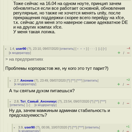
Тоже сейчас на 16.04 на одном ноуте, принцип зачем
обновляться если все работает основной, обновления
регулярные, но также не хочется менять unity, после
прекращения поддержки скорее всего перейду на xfce,
т.к. сейчас для меня это наверное самое адекватное DE
и на других компах xfce.
У меня такая логика.
–4
1.4
,
user90
(
?
), 23:10, 09/07/2020 [
ответить
] [
﹢﹢﹢
] [
· · ·
]
[
↓
] [
↑
]
+
–
[
к модератору
]
/
> на предприятиях
Проблемы корпорастов же, ну кого это тут парит?)
+2
2.7
,
Аноним
(
7
), 23:49, 09/07/2020 [
^
] [
^^
] [
^^^
] [
ответить
]
+
–
[
к модератору
]
/
А ты святым духом питаешься?
2.8
,
Тот_Самый_Анонимус
(
?
), 23:54, 09/07/2020 [
^
] [
^^
] [
^^^
]
+
–
/
[
ответить
]
[
↓
] [
к модератору
]
Ну да, зачем мамкиным админам стабильность и
предсказуемость?
+1
3.9
,
user90
(
?
), 00:06, 10/07/2020 [
^
] [
^^
] [
^^^
] [
ответить
]
+
–
[
к модератору
]
/