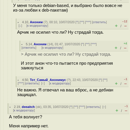
У меня только debian-based, и выбрано было вовсе не
из-за любви к deb-пакетам)
–12
4.10
,
Аноним
(
7
), 00:10, 10/07/2020 [
^
] [
^^
] [
^^^
] [
ответить
]
+
–
[
↓
] [
к модератору
]
/
Арчик не осилил что ли? Ну страдай тогда.
+4
5.14
,
Аноним
(
14
), 01:47, 10/07/2020 [
^
] [
^^
] [
^^^
]
+
–
[
ответить
]
[
к модератору
]
/
> Арчик не осилил что ли? Ну страдай тогда.
И этот анон что-то пытается про предприятия
заикнуться
–1
4.50
,
Тот_Самый_Анонимус
(
?
), 22:43, 10/07/2020 [
^
] [
^^
]
+
–
[
^^^
] [
ответить
]
[
↑
] [
к модератору
]
/
Не важно. Я отвечал на ваш вброс, а не дебиан
защищал.
–1
2.19
,
deeaitch
(
ok
), 03:35, 10/07/2020 [
^
] [
^^
] [
^^^
] [
ответить
]
[
↑
]
+
–
[
к модератору
]
/
А тебя волнует?
Меня например нет.