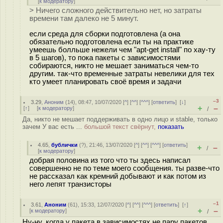
[
к модератору
]
> Ничего сложного действительно нет, но затраты
времени там далеко не 5 минут.
если среда для сборки подготовлена (а она
обязательно подготовлена если ты на практике
умеешь болльше нежели чем "apt-get install" по хау-ту
в 5 шагов), то пока пакеты с зависимостями
собираются, никто не мешает заниматься чем-то
другим. так-что временные затраты невелики для тех
кто умеет планировать своё время и задачи
–3
3.29
,
Аноним
(
14
), 08:47, 10/07/2020 [
^
] [
^^
] [
^^^
] [
ответить
]
[
↓
]
+
–
[
↑
] [
к модератору
]
/
Да, никто не мешает поддерживать в одно лицо и stable, только
зачем У вас есть ...
большой текст свёрнут,
показать
4.65
,
бублички
(
?
), 21:46, 13/07/2020 [
^
] [
^^
] [
^^^
] [
ответить
]
+
–
/
[
к модератору
]
добрая половина из того что ты здесь написал
совершенно не по теме моего сообщения. ты разве-что
не рассказал как кремний добывают и как потом из
него лепят транзисторы
–1
3.61
,
Аноним
(
61
), 15:33, 12/07/2020 [
^
] [
^^
] [
^^^
] [
ответить
]
[
↑
]
+
–
[
к модератору
]
/
Ну-ну, когда у пакета в зависимостях не пару пакетов