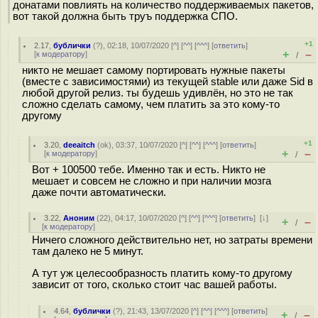
донатами повлиять на количество поддерживаемых пакетов,
вот такой должна быть труъ поддержка СПО.
+1
2.17
,
бублички
(
?
), 02:18, 10/07/2020 [
^
] [
^^
] [
^^^
] [
ответить
]
+
–
[
к модератору
]
/
никто не мешает самому портировать нужные пакеты
(вместе с зависимостями) из текущей stable или даже Sid в
любой другой релиз. ты будешь удивлён, но это не так
сложно сделать самому, чем платить за это кому-то
другому
+1
3.20
,
deeaitch
(
ok
), 03:37, 10/07/2020 [
^
] [
^^
] [
^^^
] [
ответить
]
+
–
[
к модератору
]
/
Вот + 100500 тебе. Именно так и есть. Никто не
мешает и совсем не сложно и при наличии мозга
даже почти автоматически.
3.22
,
Аноним
(
22
), 04:17, 10/07/2020 [
^
] [
^^
] [
^^^
] [
ответить
]
[
↓
]
+
–
/
[
к модератору
]
Ничего сложного действительно нет, но затраты времени
там далеко не 5 минут.
А тут уж целесообразность платить кому-то другому
зависит от того, сколько стоит час вашей работы.
4.64
,
бублички
(
?
), 21:43, 13/07/2020 [
^
] [
^^
] [
^^^
] [
ответить
]
+
–
/