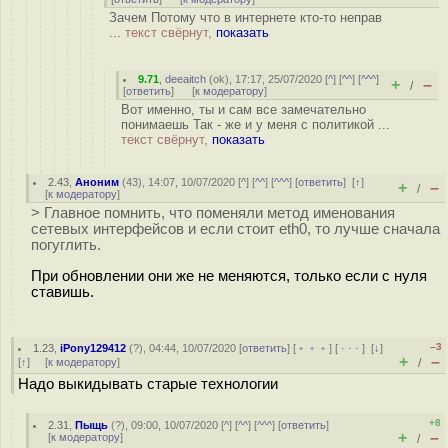
Зачем Потому что в интернете кто-то неправ
...
текст свёрнут,
показать
9.71
,
deeaitch
(
ok
), 17:17, 25/07/2020 [
^
] [
^^
] [
^^^
]
+
–
/
[
ответить
]
[
к модератору
]
Вот именно, ты и сам все замечательно
понимаешь Так - же и у меня с политикой ...
текст свёрнут,
показать
2.43
,
Аноним
(
43
), 14:07, 10/07/2020 [
^
] [
^^
] [
^^^
] [
ответить
]
[
↑
]
+
–
/
[
к модератору
]
> Главное помнить, что поменяли метод именования
сетевых интерфейсов и если стоит eth0, то лучше сначала
погуглить.
При обновлении они же не меняются, только если с нуля
ставишь.
–3
1.23
,
iPony129412
(
?
), 04:44, 10/07/2020 [
ответить
] [
﹢﹢﹢
] [
· · ·
]
[
↓
]
+
–
[
↑
] [
к модератору
]
/
Надо выкидывать старые технологии
+8
2.31
,
Пыщь
(
?
), 09:00, 10/07/2020 [
^
] [
^^
] [
^^^
] [
ответить
]
+
–
[
к модератору
]
/