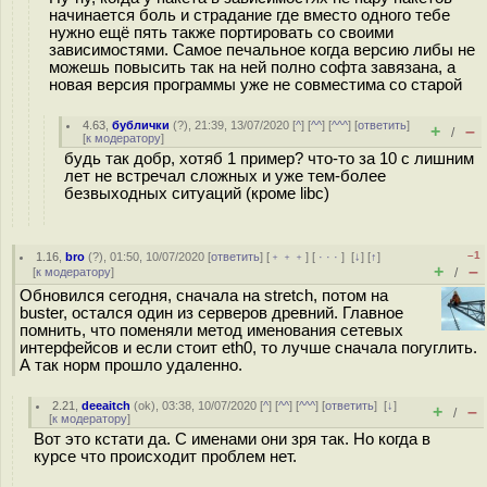
начинается боль и страдание где вместо одного тебе
нужно ещё пять также портировать со своими
зависимостями. Самое печальное когда версию либы не
можешь повысить так на ней полно софта завязана, а
новая версия программы уже не совместима со старой
4.63
,
бублички
(
?
), 21:39, 13/07/2020 [
^
] [
^^
] [
^^^
] [
ответить
]
+
–
/
[
к модератору
]
будь так добр, хотяб 1 пример? что-то за 10 с лишним
лет не встречал сложных и уже тем-более
безвыходных ситуаций (кроме libc)
–1
1.16
,
bro
(
?
), 01:50, 10/07/2020 [
ответить
] [
﹢﹢﹢
] [
· · ·
]
[
↓
] [
↑
]
+
–
[
к модератору
]
/
Обновился сегодня, сначала на stretch, потом на
buster, остался один из серверов древний. Главное
помнить, что поменяли метод именования сетевых
интерфейсов и если стоит eth0, то лучше сначала погуглить.
А так норм прошло удаленно.
2.21
,
deeaitch
(
ok
), 03:38, 10/07/2020 [
^
] [
^^
] [
^^^
] [
ответить
]
[
↓
]
+
–
/
[
к модератору
]
Вот это кстати да. С именами они зря так. Но когда в
курсе что происходит проблем нет.