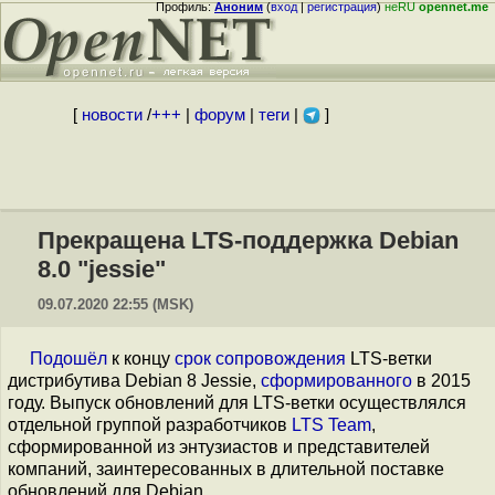
Профиль:
Аноним
(
вход
|
регистрация
)
неRU
opennet.me
[
новости
/
+++
|
форум
|
теги
|
]
Прекращена LTS-поддержка Debian
8.0 "jessie"
09.07.2020 22:55 (MSK)
Подошёл
к концу
срок сопровождения
LTS-ветки
дистрибутива Debian 8 Jessie,
сформированного
в 2015
году. Выпуск обновлений для LTS-ветки осуществлялся
отдельной группой разработчиков
LTS Team
,
сформированной из энтузиастов и представителей
компаний, заинтересованных в длительной поставке
обновлений для Debian.