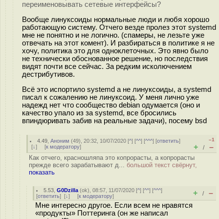
переименовывать сетевые интерфейсы?
Вообще линуксоиды нормальные люди и любя хорошо
работающую систему. Отчего везде пролез этот systemd
мне не понятно и не логично. (спамеры, не лезьте уже
отвечать на этот комент). И разбираться в политике я не
хочу, политика это для одноклеточных. Это явно было
не технически обоснованное решение, но последствия
видят почти все сейчас. За редким исколючением
дестрибутивов.
Всё это испортило systemd а не линуксоиды, а systemd
писал к сожалению не линуксоид. У меня лично уже
надежд нет что сообщество debian одумается (оно и
качество упало из за systemd, все бросились
впиндюривать забив на реальные задачи), посему bsd
–1
4.49
,
Аноним
(
49
), 20:32, 10/07/2020 [
^
] [
^^
] [
^^^
] [
ответить
]
+
–
[
↓
] [
к модератору
]
/
Как отчего, красношляпа это копрорасты, а копрорасты
прежде всего зарабатывают д...
большой текст свёрнут,
показать
5.53
,
G0Dzilla
(
ok
), 08:57, 11/07/2020 [
^
] [
^^
] [
^^^
]
+
–
/
[
ответить
]
[
↓
] [
к модератору
]
Мне интересно другое. Если всем не нравятся
«продукты» Поттеринга (он же написал