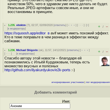
пример. Это соответствует сжатию JPEG где-то с
качеством 50%, чего в здравом уме никто делать не будет.
Реальные JPEG-артефакты совсем иные, и они не
восстановимы в принципе.
1.235
,
vitektm
(
?
), 02:37, 02/09/2020 [
ответить
] [
﹢﹢﹢
] [
· · ·
]
[
↑
]
+
–
/
[
к модератору
]
https://squoosh.app/editor в
avif может иметь похожий эффект.
Кто в теме поправьте в чем разница в эффектах между
сабжами.
1.236
,
Michael Shigorin
(
ok
), 11:57, 14/12/2021 [
ответить
] [
﹢﹢﹢
]
+
–
/
[
· · ·
]
[
к модератору
]
Спасибо автору этой новости -- благодаря ей
познакомились с Ильёй Курдюковым, теперь есть
множество вкусных и полезных
http://github.com/ilyakurdyukov/e2k-ports
:-)
игнорирование участников
|
лог модерирования
Добавить комментарий
Имя: