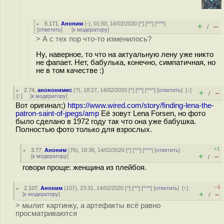
5.171
,
Аноним
(
-
), 01:50, 16/02/2020 [
^
] [
^^
] [
^^^
]
+
–
/
[
ответить
]
[
к модератору
]
> А с тех пор что-то изменилось?
Ну, наверное, то что на актуальную лену уже никто
не фапает. Нет, бабулька, конечно, симпатичная, но
не в том качестве :)
2.74
,
анононимис
(
?
), 18:27, 14/02/2020 [
^
] [
^^
] [
^^^
] [
ответить
]
[
↓
]
+
–
/
[
↑
] [
к модератору
]
Вот оригинал;)
https://www.wired.com/story/finding-lena-the-
patron-saint-of-jpegs/amp
Её зовут Lena Forsen, но фото
было сделано в 1972 году так что она уже бабушка.
Полностью фото только для взрослых.
+1
3.77
,
Аноним
(
76
), 18:36, 14/02/2020 [
^
] [
^^
] [
^^^
] [
ответить
]
+
–
[
к модератору
]
/
говори проще: женщина из плейбоя.
–1
2.107
,
Аноним
(
107
), 23:31, 14/02/2020 [
^
] [
^^
] [
^^^
] [
ответить
]
[
↑
]
+
–
[
к модератору
]
/
> мылит картинку, а артефакты всё равно
просматриваются