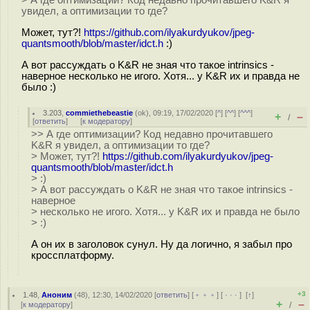
> А где оптимизации? Код недавно прочитавшего K&R я
увидел, а оптимизации то где?
Может, тут?!
https://github.com/ilyakurdyukov/jpeg-
quantsmooth/blob/master/idct.h
:)
А вот рассуждать о K&R не зная что такое intrinsics -
наверное несколько не игого. Хотя... у K&R их и правда не
было :)
3.203
,
commiethebeastie
(
ok
), 09:19, 17/02/2020 [
^
] [
^^
] [
^^^
]
+
–
/
[
ответить
]
[
к модератору
]
>> А где оптимизации? Код недавно прочитавшего
K&R я увидел, а оптимизации то где?
> Может, тут?!
https://github.com/ilyakurdyukov/jpeg-
quantsmooth/blob/master/idct.h
> :)
> А вот рассуждать о K&R не зная что такое intrinsics -
наверное
> несколько не игого. Хотя... у K&R их и правда не было
> :)
А он их в заголовок сунул. Ну да логично, я забыл про
кроссплатформу.
+3
1.48
,
Аноним
(
48
), 12:30, 14/02/2020 [
ответить
] [
﹢﹢﹢
] [
· · ·
]
[
↑
]
+
–
[
к модератору
]
/