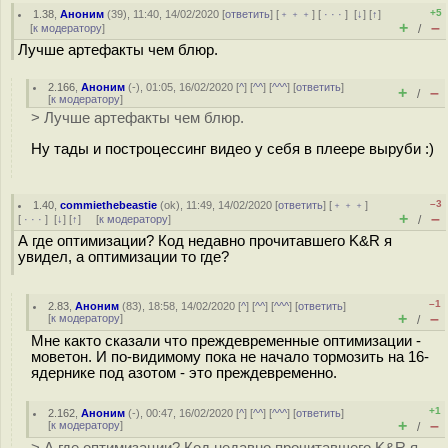
+5
1.38
,
Аноним
(
39
), 11:40, 14/02/2020 [
ответить
] [
﹢﹢﹢
] [
· · ·
]
[
↓
] [
↑
]
+
–
[
к модератору
]
/
Лучше артефакты чем блюр.
2.166
,
Аноним
(
-
), 01:05, 16/02/2020 [
^
] [
^^
] [
^^^
] [
ответить
]
+
–
/
[
к модератору
]
> Лучше артефакты чем блюр.
Ну тады и построцессинг видео у себя в плеере выруби :)
–3
1.40
,
commiethebeastie
(
ok
), 11:49, 14/02/2020 [
ответить
] [
﹢﹢﹢
]
+
–
[
· · ·
]
[
↓
] [
↑
] [
к модератору
]
/
А где оптимизации? Код недавно прочитавшего K&R я
увидел, а оптимизации то где?
–1
2.83
,
Аноним
(
83
), 18:58, 14/02/2020 [
^
] [
^^
] [
^^^
] [
ответить
]
+
–
[
к модератору
]
/
Мне както сказали что преждевременные оптимизации -
моветон. И по-видимому пока не начало тормозить на 16-
ядернике под азотом - это преждевременно.
+1
2.162
,
Аноним
(
-
), 00:47, 16/02/2020 [
^
] [
^^
] [
^^^
] [
ответить
]
+
–
[
к модератору
]
/