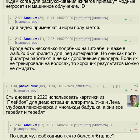
Ждём когда для раскукоживания жипегов припашут модные
негросети и машинное облучение. :D
2.39
,
Аноним
(
39
), 11:41, 14/02/2020 [
^
] [
^^
] [
^^^
] [
ответить
]
+
–
/
[
к модератору
]
Для видео применяют и норм получается.
2.47
,
Аноним
(
11
), 12:23, 14/02/2020 [
^
] [
^^
] [
^^^
] [
ответить
]
+
–
/
[
к модератору
]
Вроде есть несколько подобных на гитхабе, и даже в
waifu2x был фильтр для jpeg артефактов. Но они как пост-
фильтры работают, а не как дополнение декодера. Если их
не тренировали на волосах, то хороших результатов можно
не ожидать.
+1
1.34
,
prokoudine
(
ok
), 11:34, 14/02/2020 [
ответить
] [
﹢﹢﹢
] [
· · ·
]
[
↓
]
+
–
[
↑
] [
к модератору
]
/
Стыдновато в 2020 использовать картинки из
"Плейбоя" для демонстрации алгоритма. Уже и Лена
глубокая пенсионерка и многажды бабушка, а они всё
теребят и теребят.
+1
2.41
,
Аноним
(
67
), 11:50, 14/02/2020 [
^
] [
^^
] [
^^^
] [
ответить
]
[
↓
]
+
–
[
к модератору
]
/
По-вашему, необходимо нечто более лr6тшное?