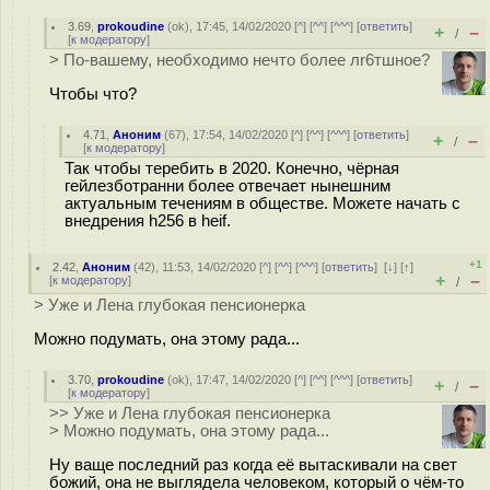
3.69
,
prokoudine
(
ok
), 17:45, 14/02/2020 [
^
] [
^^
] [
^^^
] [
ответить
]
+
–
/
[
к модератору
]
> По-вашему, необходимо нечто более лr6тшное?
Чтобы что?
4.71
,
Аноним
(
67
), 17:54, 14/02/2020 [
^
] [
^^
] [
^^^
] [
ответить
]
+
–
/
[
к модератору
]
Так чтобы теребить в 2020. Конечно, чёрная
гейлезботранни более отвечает нынешним
актуальным течениям в обществе. Можете начать с
внедрения h256 в heif.
+1
2.42
,
Аноним
(
42
), 11:53, 14/02/2020 [
^
] [
^^
] [
^^^
] [
ответить
]
[
↓
] [
↑
]
+
–
[
к модератору
]
/
> Уже и Лена глубокая пенсионерка
Можно подумать, она этому рада...
3.70
,
prokoudine
(
ok
), 17:47, 14/02/2020 [
^
] [
^^
] [
^^^
] [
ответить
]
+
–
/
[
к модератору
]
>> Уже и Лена глубокая пенсионерка
> Можно подумать, она этому рада...
Ну ваще последний раз когда её вытаскивали на свет
божий, она не выглядела человеком, который о чём-то