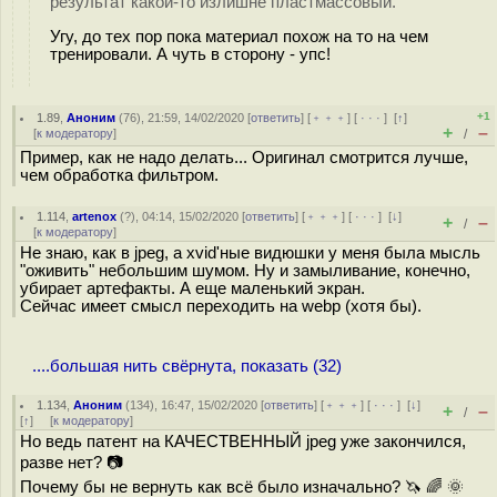
результат какой-то излишне пластмассовый.
Угу, до тех пор пока материал похож на то на чем
тренировали. А чуть в сторону - упс!
+1
1.89
,
Аноним
(
76
), 21:59, 14/02/2020 [
ответить
] [
﹢﹢﹢
] [
· · ·
]
[
↑
]
+
–
[
к модератору
]
/
Пример, как не надо делать... Оригинал смотрится лучше,
чем обработка фильтром.
1.114
,
artenox
(
?
), 04:14, 15/02/2020 [
ответить
] [
﹢﹢﹢
] [
· · ·
]
[
↓
]
+
–
/
[
к модератору
]
Не знаю, как в jpeg, а xvid'ные видюшки у меня была мысль
"оживить" небольшим шумом. Ну и замыливание, конечно,
убирает артефакты. А еще маленький экран.
Сейчас имеет смысл переходить на webp (хотя бы).
....большая нить свёрнута, показать (32)
1.134
,
Аноним
(
134
), 16:47, 15/02/2020 [
ответить
] [
﹢﹢﹢
] [
· · ·
]
[
↓
]
+
–
/
[
↑
] [
к модератору
]
Но ведь патент на КАЧЕСТВЕННЫЙ jpeg уже закончился,
разве нет? 📷
Почему бы не вернуть как всё было изначально? 🦄 🌈 🌞