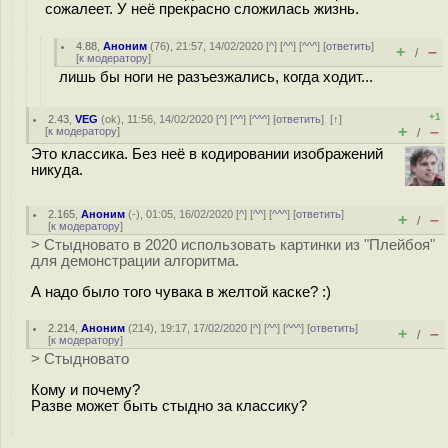
сожалеет. У неё прекрасно сложилась жизнь.
4.88
,
Аноним
(
76
), 21:57, 14/02/2020 [
^
] [
^^
] [
^^^
] [
ответить
]
+
–
/
[
к модератору
]
лишь бы ноги не разъезжались, когда ходит...
+1
2.43
,
VEG
(
ok
), 11:56, 14/02/2020 [
^
] [
^^
] [
^^^
] [
ответить
]
[
↑
]
+
–
[
к модератору
]
/
Это классика. Без неё в кодировании изображений
никуда.
2.165
,
Аноним
(
-
), 01:05, 16/02/2020 [
^
] [
^^
] [
^^^
] [
ответить
]
+
–
/
[
к модератору
]
> Стыдновато в 2020 использовать картинки из "Плейбоя"
для демонстрации алгоритма.
А надо было того чувака в желтой каске? :)
2.214
,
Аноним
(
214
), 19:17, 17/02/2020 [
^
] [
^^
] [
^^^
] [
ответить
]
+
–
/
[
к модератору
]
> Стыдновато
Кому и почему?
Разве может быть стыдно за классику?