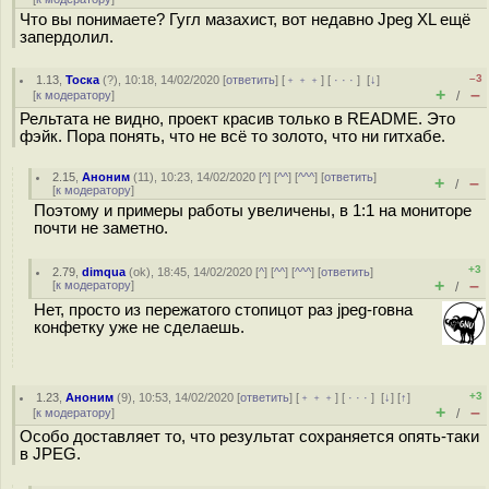
Что вы понимаете? Гугл мазахист, вот недавно Jpeg XL ещё
запердолил.
–3
1.13
,
Тоска
(
?
), 10:18, 14/02/2020 [
ответить
] [
﹢﹢﹢
] [
· · ·
]
[
↓
]
+
–
[
к модератору
]
/
Рельтата не видно, проект красив только в README. Это
фэйк. Пора понять, что не всё то золото, что ни гитхабе.
2.15
,
Аноним
(
11
), 10:23, 14/02/2020 [
^
] [
^^
] [
^^^
] [
ответить
]
+
–
/
[
к модератору
]
Поэтому и примеры работы увеличены, в 1:1 на мониторе
почти не заметно.
+3
2.79
,
dimqua
(
ok
), 18:45, 14/02/2020 [
^
] [
^^
] [
^^^
] [
ответить
]
+
–
[
к модератору
]
/
Нет, просто из пережатого стопицот раз jpeg-говна
конфетку уже не сделаешь.
+3
1.23
,
Аноним
(
9
), 10:53, 14/02/2020 [
ответить
] [
﹢﹢﹢
] [
· · ·
]
[
↓
] [
↑
]
+
–
[
к модератору
]
/
Особо доставляет то, что результат сохраняется опять-таки
в JPEG.