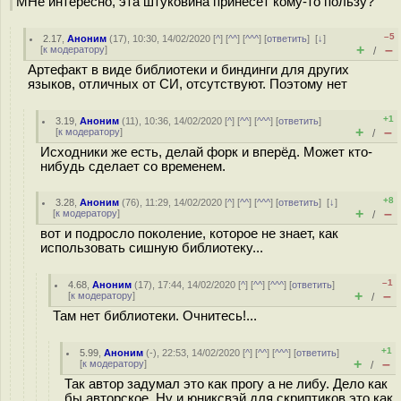
МНе интересно, эта штуковина принесет кому-то пользу?
–5
2.17
,
Аноним
(
17
), 10:30, 14/02/2020 [
^
] [
^^
] [
^^^
] [
ответить
]
[
↓
]
+
–
[
к модератору
]
/
Артефакт в виде библиотеки и биндинги для других
языков, отличных от СИ, отсутствуют. Поэтому нет
+1
3.19
,
Аноним
(
11
), 10:36, 14/02/2020 [
^
] [
^^
] [
^^^
] [
ответить
]
+
–
[
к модератору
]
/
Исходники же есть, делай форк и вперёд. Может кто-
нибудь сделает со временем.
+8
3.28
,
Аноним
(
76
), 11:29, 14/02/2020 [
^
] [
^^
] [
^^^
] [
ответить
]
[
↓
]
+
–
[
к модератору
]
/
вот и подросло поколение, которое не знает, как
использовать сишную библиотеку...
–1
4.68
,
Аноним
(
17
), 17:44, 14/02/2020 [
^
] [
^^
] [
^^^
] [
ответить
]
+
–
[
к модератору
]
/
Там нет библиотеки. Очнитесь!...
+1
5.99
,
Аноним
(
-
), 22:53, 14/02/2020 [
^
] [
^^
] [
^^^
] [
ответить
]
+
–
[
к модератору
]
/
Так автор задумал это как прогу а не либу. Дело как
бы авторское. Ну и юниксвэй для скриптиков это как