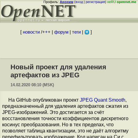
Профиль:
Аноним
(
вход
|
регистрация
)
неRU
opennet.me
[
новости
/
+++
|
форум
|
теги
|
]
Новый проект для удаления
артефактов из JPEG
14.02.2020 08:10 (MSK)
На GitHub опубликован проект
JPEG Quant Smooth
,
предназначенный для удаления артефактов сжатия из
JPEG-изображений. Это достигается за счёт
восстановления точности коэффициентов дискретного
косинус преобразования. Но в тех пределах, что
позволяет таблица квантизации, это не даёт алгоритму
перефильтровать изображение. Код написан на Си с