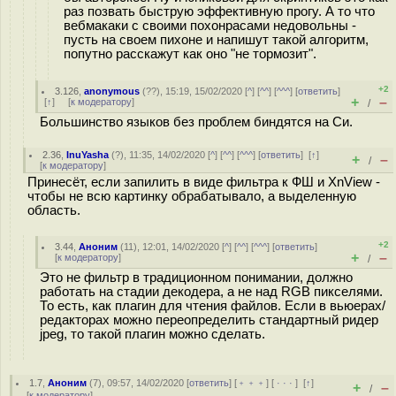
раз позвать быструю эффективную прогу. А то что
вебмакаки с своими похонрасами недовольны -
пусть на своем пихоне и напишут такой алгоритм,
попутно расскажут как оно "не тормозит".
+2
3.126
,
anonymous
(
??
), 15:19, 15/02/2020 [
^
] [
^^
] [
^^^
] [
ответить
]
+
–
[
↑
] [
к модератору
]
/
Большинство языков без проблем биндятся на Си.
2.36
,
InuYasha
(
?
), 11:35, 14/02/2020 [
^
] [
^^
] [
^^^
] [
ответить
]
[
↑
]
+
–
/
[
к модератору
]
Принесёт, если запилить в виде фильтра к ФШ и XnView -
чтобы не всю картинку обрабатывало, а выделенную
область.
+2
3.44
,
Аноним
(
11
), 12:01, 14/02/2020 [
^
] [
^^
] [
^^^
] [
ответить
]
+
–
[
к модератору
]
/
Это не фильтр в традиционном понимании, должно
работать на стадии декодера, а не над RGB пикселями.
То есть, как плагин для чтения файлов. Если в вьюерах/
редакторах можно переопределить стандартный ридер
jpeg, то такой плагин можно сделать.
1.7
,
Аноним
(
7
), 09:57, 14/02/2020 [
ответить
] [
﹢﹢﹢
] [
· · ·
]
[
↑
]
+
–
/
[
к модератору
]