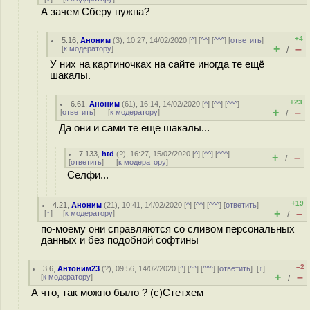
А зачем Сберу нужна?
+4
5.16
,
Аноним
(
3
), 10:27, 14/02/2020 [
^
] [
^^
] [
^^^
] [
ответить
]
+
–
[
к модератору
]
/
У них на картиночках на сайте иногда те ещё
шакалы.
+23
6.61
,
Аноним
(
61
), 16:14, 14/02/2020 [
^
] [
^^
] [
^^^
]
+
–
[
ответить
]
[
к модератору
]
/
Да они и сами те еще шакалы...
7.133
,
htd
(
?
), 16:27, 15/02/2020 [
^
] [
^^
] [
^^^
]
+
–
/
[
ответить
]
[
к модератору
]
Селфи...
+19
4.21
,
Аноним
(
21
), 10:41, 14/02/2020 [
^
] [
^^
] [
^^^
] [
ответить
]
+
–
[
↑
] [
к модератору
]
/
по-моему они справляются со сливом персональных
данных и без подобной софтины
–2
3.6
,
Антоним23
(
?
), 09:56, 14/02/2020 [
^
] [
^^
] [
^^^
] [
ответить
]
[
↑
]
+
–
[
к модератору
]
/
А что, так можно было ? (с)Стетхем