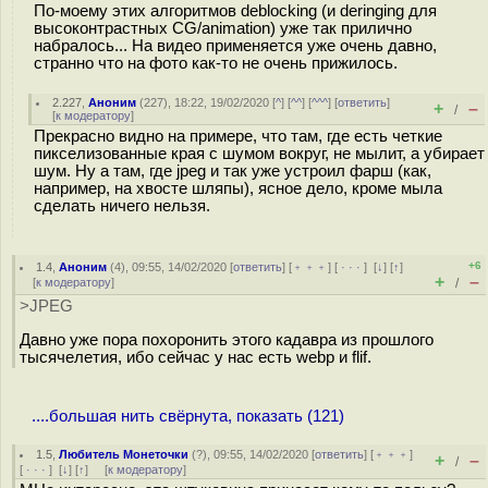
По-моему этих алгоритмов deblocking (и deringing для
высоконтрастных CG/animation) уже так прилично
набралось... На видео применяется уже очень давно,
странно что на фото как-то не очень прижилось.
2.227
,
Аноним
(
227
), 18:22, 19/02/2020 [
^
] [
^^
] [
^^^
] [
ответить
]
+
–
/
[
к модератору
]
Прекрасно видно на примере, что там, где есть четкие
пикселизованные края с шумом вокруг, не мылит, а убирает
шум. Ну а там, где jpeg и так уже устроил фарш (как,
например, на хвосте шляпы), ясное дело, кроме мыла
сделать ничего нельзя.
+6
1.4
,
Аноним
(
4
), 09:55, 14/02/2020 [
ответить
] [
﹢﹢﹢
] [
· · ·
]
[
↓
] [
↑
]
+
–
[
к модератору
]
/
>JPEG
Давно уже пора похоронить этого кадавра из прошлого
тысячелетия, ибо сейчас у нас есть webp и flif.
....большая нить свёрнута, показать (121)
1.5
,
Любитель Монеточки
(
?
), 09:55, 14/02/2020 [
ответить
] [
﹢﹢﹢
]
+
–
/
[
· · ·
]
[
↓
] [
↑
] [
к модератору
]