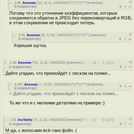
+2
2.26
,
Аноним
(
11
), 11:11, 14/02/2020 [
^
] [
^^
] [
^^^
] [
ответить
]
+
–
[
к модератору
]
/
Потому что это уточнение коэффициентов, которые
сохраняются обратно в JPEG без переконвертаций в RGB,
в этом сохранении не происходит потерь.
–1
3.45
,
Аноним
(
9
), 12:02, 14/02/2020 [
^
] [
^^
] [
^^^
] [
ответить
]
+
–
[
к модератору
]
/
Хорошая шутка.
+2
1.30
,
Аноним
(
76
), 11:31, 14/02/2020 [
ответить
] [
﹢﹢﹢
] [
· · ·
]
[
↓
] [
↑
]
+
–
[
к модератору
]
/
Дайте угадаю, что произойдёт с песком на пляже...
2.157
,
Аноним
(
-
), 23:52, 15/02/2020 [
^
] [
^^
] [
^^^
] [
ответить
]
+
–
/
[
к модератору
]
> Дайте угадаю, что произойдёт с песком на пляже...
То же что и с мелкими деталями на примере :)
+1
1.32
,
InuYasha
(
?
), 11:32, 14/02/2020 [
ответить
] [
﹢﹢﹢
] [
· · ·
]
[
↓
] [
↑
]
+
–
[
к модератору
]
/
М-да, с волосами всё-таки фэйл. (