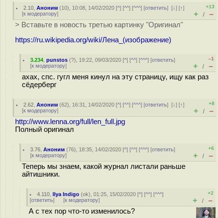
+13
2.10
,
Аноним
(
10
), 10:08, 14/02/2020 [
^
] [
^^
] [
^^^
] [
ответить
]
[
↓
] [
↑
]
+
–
[
к модератору
]
/
> Вставьте в новость третью картинку "Оригинал"
https://ru.wikipedia.org/wiki/Лена_(изображение)
–1
3.234
,
punstos
(
?
), 19:22, 09/03/2020 [
^
] [
^^
] [
^^^
] [
ответить
]
+
–
[
к модератору
]
/
ахах, спс. гугл меня кинул на эту страницу, ищу как раз
сёдерберг
+8
2.62
,
Аноним
(
62
), 16:31, 14/02/2020 [
^
] [
^^
] [
^^^
] [
ответить
]
[
↓
] [
↑
]
+
–
[
к модератору
]
/
http://www.lenna.org/full/len_full.jpg
Полный оригинал
+6
3.76
,
Аноним
(
76
), 18:35, 14/02/2020 [
^
] [
^^
] [
^^^
] [
ответить
]
+
–
[
к модератору
]
/
Теперь мы знаем, какой журнал листали раньше
айтишники.
+2
4.110
,
Ilya Indigo
(
ok
), 01:25, 15/02/2020 [
^
] [
^^
] [
^^^
]
+
–
[
ответить
]
[
к модератору
]
/
А с тех пор что-то изменилось?