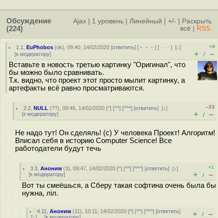
Обсуждение
Ajax
|
1 уровень
|
Линейный
|
+/-
|
Раскрыть
(224)
всё
|
RSS
+8
1.1
,
EuPhobos
(
ok
), 09:40, 14/02/2020 [
ответить
] [
﹢﹢﹢
] [
· · ·
]
[
↓
]
+
–
[
к модератору
]
/
Вставьте в новость третью картинку "Оригинал", что
бы можно было сравнивать.
Т.к. видно, что проект этот просто мылит картинку, а
артефакты всё равно просматриваются.
–23
2.2
,
NULL
(
??
), 09:46, 14/02/2020 [
^
] [
^^
] [
^^^
] [
ответить
]
[
↓
]
+
–
[
к модератору
]
/
Не надо тут! Он сделяль! (с) У человека Проект! Алгоритм!
Вписал себя в историю Computer Science! Все
работодатели будут течь
+1
3.3
,
Аноним
(
3
), 09:47, 14/02/2020 [
^
] [
^^
] [
^^^
] [
ответить
]
[
↓
]
+
–
[
к модератору
]
/
Вот ты смеёшься, а Сберу такая софтина очень была бы
нужна, лiл.
4.11
,
Аноним
(
11
), 10:11, 14/02/2020 [
^
] [
^^
] [
^^^
] [
ответить
]
+
–
/
[
↓
] [
к модератору
]