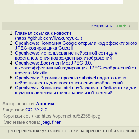
+
–
исправить
/
+30
Главная ссылка к новости
(
https://github.com/ilyakurdyuk...
)
OpenNews: Компания Google открыла код эффективного
JPEG-кодировщика Guetzli
OpenNews: Использование нейронной сети для
восстановления повреждённых изображений
OpenNews: Доступен MozJPEG 3.0,
высокоэффективный кодировщик JPEG-изображений от
проекта Mozilla
OpenNews: В рамках проекта subpixel подготовлена
нейронная сеть для восстановления изображений
OpenNews: Компания Intel опубликовала библиотеку для
шумоподавления и фильтрации изображений
Автор новости:
Аноним
Лицензия:
CC BY 3.0
Короткая ссылка: https://opennet.ru/52368-jpeg
Ключевые слова:
jpeg
,
filter
При перепечатке указание ссылки на opennet.ru обязательно