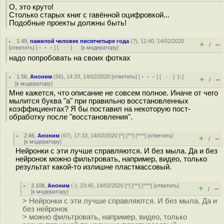
О, это круто!
Столько старых книг с гавённой оцифровкой...
Подобные проекты должны быть!
1.49
,
пажилой человек писятчетыре года
(
?
), 12:40, 14/02/2020
+
–
/
[
ответить
] [
﹢﹢﹢
] [
· · ·
]
[
к модератору
]
надо попробовать на своих фотках
1.56
,
Аноним
(
56
), 14:33, 14/02/2020 [
ответить
] [
﹢﹢﹢
] [
· · ·
]
[
↓
]
+
–
/
[
к модератору
]
Мне кажется, что описание не совсем полное. Иначе от чего
мылится буква "а" при правильно восстановленных
коэффициентах? Я бы поставил на некоторую пост-
обработку после "восстановления".
2.66
,
Аноним
(
67
), 17:33, 14/02/2020 [
^
] [
^^
] [
^^^
] [
ответить
]
+
–
/
[
к модератору
]
Нейронки с эти лучше справляются. И без мыла. Да и без
нейронок можно фильтровать, например, видео, только
результат какой-то излишне пластмассовый.
3.108
,
Аноним
(
-
), 23:45, 14/02/2020 [
^
] [
^^
] [
^^^
] [
ответить
]
+
–
/
[
к модератору
]
> Нейронки с эти лучше справляются. И без мыла. Да и
без нейронок
> можно фильтровать, например, видео, только