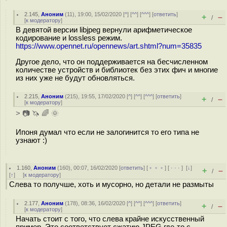
2.145
,
Аноним
(
11
), 19:00, 15/02/2020 [
^
] [
^^
] [
^^^
] [
ответить
]
+
–
/
[
к модератору
]
В девятой версии libjpeg вернули арифметическое
кодирование и lossless режим.
https://www.opennet.ru/opennews/art.shtml?num=35835
Другое дело, что он поддерживается на бесчисленном
количестве устройств и библиотек без этих фич и многие
из них уже не будут обновляться.
2.215
,
Аноним
(
215
), 19:55, 17/02/2020 [
^
] [
^^
] [
^^^
] [
ответить
]
+
–
/
[
к модератору
]
> 📷 🦄 🌈 🌞
Ипоня думал что если не залогинится то его типа не
узнают :)
1.160
,
Аноним
(
160
), 00:07, 16/02/2020 [
ответить
] [
﹢﹢﹢
] [
· · ·
]
[
↓
]
+
–
/
[
↑
] [
к модератору
]
Слева то получше, хоть и мусорно, но детали не размыты
2.177
,
Аноним
(
178
), 08:36, 16/02/2020 [
^
] [
^^
] [
^^^
] [
ответить
]
+
–
/
[
к модератору
]
Начать стоит с того, что слева крайне искусственный