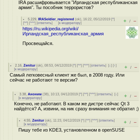
IRA расшифровывается "Ирландская республиканская
армия". Ты пособник тeррoриcтoв?
5.229
,
IRASoldier_registered
(
ok
), 16:22, 05/12/2019 [
^
]
+
–
/
[
^^
] [
^^^
] [
ответить
]
[
к модератору
]
https://ru.wikipedia.org/wiki/
Ирландская_республиканская_армия
Просвещайся.
2.16
,
Zenitur
(
ok
), 08:53, 04/12/2019 [
^
] [
^^
] [
^^^
] [
ответить
]
[
↓
] [
↑
]
+
–
/
[
к модератору
]
Самый легковесный клиент же был, в 2008 году. Или
сейчас не работают те версии?
3.38
,
Аноним
(
38
), 10:13, 04/12/2019 [
^
] [
^^
] [
^^^
] [
ответить
]
[
↓
]
+
–
/
[
к модератору
]
Конечно, не работают. В каком же дистре сейчас Qt 3
найдётся? А, извини, на ник сразу внимания не обратил ;)
4.55
,
Zenitur
(
ok
), 11:23, 04/12/2019 [
^
] [
^^
] [
^^^
] [
ответить
]
+
–
/
[
к модератору
]
Пишу тебе из KDE3, установленном в openSUSE