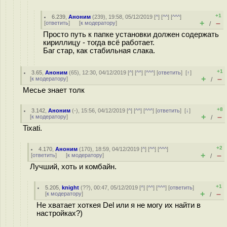
+1
6.239
,
Аноним
(
239
), 19:58, 05/12/2019 [
^
] [
^^
] [
^^^
]
+
–
[
ответить
]
[
к модератору
]
/
Просто путь к папке установки должен содержать
кириллицу - тогда всё работает.
Баг стар, как стабильная слака.
+1
3.65
,
Аноним
(
65
), 12:30, 04/12/2019 [
^
] [
^^
] [
^^^
] [
ответить
]
[
↑
]
+
–
[
к модератору
]
/
Месье знает толк
+8
3.142
,
Аноним
(
-
), 15:56, 04/12/2019 [
^
] [
^^
] [
^^^
] [
ответить
]
[
↓
]
+
–
[
к модератору
]
/
Tixati.
+2
4.170
,
Аноним
(
170
), 18:59, 04/12/2019 [
^
] [
^^
] [
^^^
]
+
–
[
ответить
]
[
к модератору
]
/
Лучший, хоть и комбайн.
+1
5.205
,
knight
(
??
), 00:47, 05/12/2019 [
^
] [
^^
] [
^^^
] [
ответить
]
+
–
[
к модератору
]
/
Не хватает хоткея Del или я не могу их найти в
настройках?)