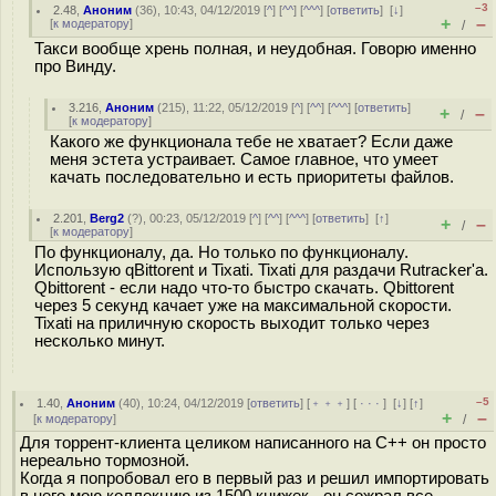
–3
2.48
,
Аноним
(
36
), 10:43, 04/12/2019 [
^
] [
^^
] [
^^^
] [
ответить
]
[
↓
]
+
–
[
к модератору
]
/
Такси вообще хрень полная, и неудобная. Говорю именно
про Винду.
3.216
,
Аноним
(
215
), 11:22, 05/12/2019 [
^
] [
^^
] [
^^^
] [
ответить
]
+
–
/
[
к модератору
]
Какого же функционала тебе не хватает? Если даже
меня эстета устраивает. Самое главное, что умеет
качать последовательно и есть приоритеты файлов.
2.201
,
Berg2
(
?
), 00:23, 05/12/2019 [
^
] [
^^
] [
^^^
] [
ответить
]
[
↑
]
+
–
/
[
к модератору
]
По функционалу, да. Но только по функционалу.
Использую qBittorent и Tixati. Tixati для раздачи Rutracker'a.
Qbittorent - если надо что-то быстро скачать. Qbittorent
через 5 секунд качает уже на максимальной скорости.
Tixati на приличную скорость выходит только через
несколько минут.
–5
1.40
,
Аноним
(
40
), 10:24, 04/12/2019 [
ответить
] [
﹢﹢﹢
] [
· · ·
]
[
↓
] [
↑
]
+
–
[
к модератору
]
/
Для торрент-клиента целиком написанного на C++ он просто
нереально тормозной.
Когда я попробовал его в первый раз и решил импортировать