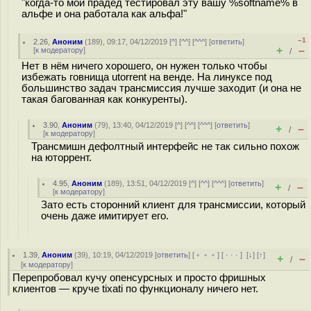
"когда-то мой прадед тестировал эту вашу %softname% в
альфе и она работала как альфа!"
–1
2.26
,
Аноним
(
189
), 09:17, 04/12/2019 [
^
] [
^^
] [
^^^
] [
ответить
]
+
–
[
к модератору
]
/
Нет в нём ничего хорошего, он нужен только чтобы
избежать говнища utorrent на венде. На линуксе под
большинство задач трансмиссия лучше заходит (и она не
такая багованная как конкуренты).
3.90
,
Аноним
(
79
), 13:40, 04/12/2019 [
^
] [
^^
] [
^^^
] [
ответить
]
+
–
/
[
к модератору
]
Трансмишн дефолтный интерфейс не так сильно похож
на юторрент.
4.95
,
Аноним
(
189
), 13:51, 04/12/2019 [
^
] [
^^
] [
^^^
] [
ответить
]
+
–
/
[
к модератору
]
Зато есть сторонний клиент для трансмиссии, который
очень даже имитирует его.
1.39
,
Аноним
(
39
), 10:19, 04/12/2019 [
ответить
] [
﹢﹢﹢
] [
· · ·
]
[
↓
] [
↑
]
+
–
/
[
к модератору
]
Перепробовал кучу опенсурсных и просто фришных
клиентов — круче tixati по функционалу ничего нет.