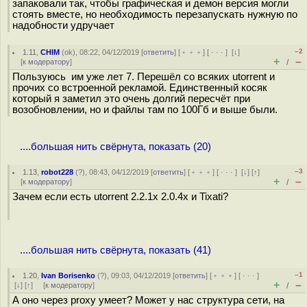
запаковали так, чтобы графическая и демон версия могли
стоять вместе, но необходимость перезапускать нужную по
надобности удручает
–2
1.11
,
CHIM
(
ok
), 08:22, 04/12/2019 [
ответить
] [
﹢﹢﹢
] [
· · ·
]
[
↓
]
+
–
[
к модератору
]
/
Пользуюсь им уже лет 7. Перешёл со всяких utorrent и
прочих со встроенной рекламой. Единственный косяк
который я заметил это очень долгий пересчёт при
возобновлении, но и файлы там по 100Гб и выше были.
....большая нить свёрнута, показать (20)
–3
1.13
,
robot228
(
?
), 08:43, 04/12/2019 [
ответить
] [
﹢﹢﹢
] [
· · ·
]
[
↓
] [
↑
]
+
–
[
к модератору
]
/
Зачем если есть utorrent 2.2.1x 2.0.4x и Tixati?
....большая нить свёрнута, показать (41)
–1
1.20
,
Ivan Borisenko
(
?
), 09:03, 04/12/2019 [
ответить
] [
﹢﹢﹢
] [
· · ·
]
+
–
[
↓
] [
↑
] [
к модератору
]
/
А оно через proxy умеет? Может у нас структура сети, на