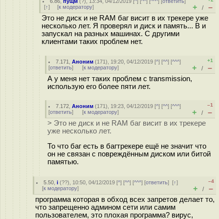
6.86
,
пущм
(
?
), 13:34, 04/12/2019 [
^
] [
^^
] [
^^^
] [
ответить
]
+
–
[
↑
] [
к модератору
]
/
Это не диск и не RAM баг висит в их трекере уже
несколько лет. Я проверял и диск и память... B и
запускал на разных машинах. С другими
клиентами таких проблем нет.
+1
7.171
,
Аноним
(
171
), 19:20, 04/12/2019 [
^
] [
^^
] [
^^^
]
+
–
[
ответить
]
[
к модератору
]
/
А у меня нет таких проблем с transmission,
использую его более пяти лет.
–1
7.172
,
Аноним
(
171
), 19:23, 04/12/2019 [
^
] [
^^
] [
^^^
]
+
–
[
ответить
]
[
к модератору
]
/
> Это не диск и не RAM баг висит в их трекере
уже несколько лет.
То что баг есть в багтрекере ещё не значит что
он не связан с повреждённым диском или битой
памятью.
–4
5.50
,
i
(
??
), 10:50, 04/12/2019 [
^
] [
^^
] [
^^^
] [
ответить
]
[
↑
]
+
–
[
к модератору
]
/
программа которая в обход всех запретов делает то,
что запрещенно админом сети или самим
пользователем, это плохая программа? вирус,