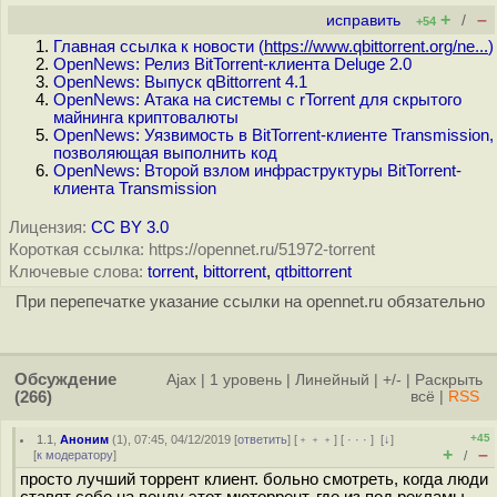
+
–
исправить
/
+54
Главная ссылка к новости (
https://www.qbittorrent.org/ne...
)
OpenNews: Релиз BitTorrent-клиента Deluge 2.0
OpenNews: Выпуск qBittorrent 4.1
OpenNews: Атака на системы с rTorrent для скрытого
майнинга криптовалюты
OpenNews: Уязвимость в BitTorrent-клиенте Transmission,
позволяющая выполнить код
OpenNews: Второй взлом инфраструктуры BitTorrent-
клиента Transmission
Лицензия:
CC BY 3.0
Короткая ссылка: https://opennet.ru/51972-torrent
Ключевые слова:
torrent
,
bittorrent
,
qtbittorrent
При перепечатке указание ссылки на opennet.ru обязательно
Обсуждение
Ajax
|
1 уровень
|
Линейный
|
+/-
|
Раскрыть
(266)
всё
|
RSS
+45
1.1
,
Аноним
(
1
), 07:45, 04/12/2019 [
ответить
] [
﹢﹢﹢
] [
· · ·
]
[
↓
]
+
–
[
к модератору
]
/
просто лучший торрент клиент. больно смотреть, когда люди