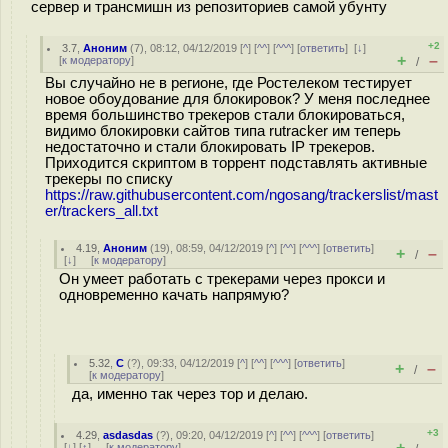
сервер и трансмишн из репозиториев самой убунту
+2
3.7
,
Аноним
(
7
), 08:12, 04/12/2019 [
^
] [
^^
] [
^^^
] [
ответить
]
[
↓
]
+
–
[
к модератору
]
/
Вы случайно не в регионе, где Ростелеком тестирует
новое обоудование для блокировок? У меня последнее
время большинство трекеров стали блокироваться,
видимо блокировки сайтов типа rutracker им теперь
недостаточно и стали блокировать IP трекеров.
Приходится скриптом в торрент подставлять активные
трекеры по списку
https://raw.githubusercontent.com/ngosang/trackerslist/mast
er/trackers_all.txt
4.19
,
Аноним
(
19
), 08:59, 04/12/2019 [
^
] [
^^
] [
^^^
] [
ответить
]
+
–
/
[
↓
] [
к модератору
]
Он умеет работать с трекерами через прокси и
одновременно качать напрямую?
5.32
,
C
(
?
), 09:33, 04/12/2019 [
^
] [
^^
] [
^^^
] [
ответить
]
+
–
/
[
к модератору
]
да, именно так через тор и делаю.
+3
4.29
,
asdasdas
(
?
), 09:20, 04/12/2019 [
^
] [
^^
] [
^^^
] [
ответить
]
+
–
[
↓
] [
↑
] [
к модератору
]