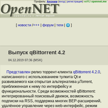
Профиль:
Аноним
(
вход
|
регистрация
)
неRU
opennet.me
[
новости
/
+++
|
форум
|
теги
|
]
Выпуск qBittorrent 4.2
04.12.2019 07:36 (MSK)
Представлен
релиз торрент-клиента
qBittorrent 4.2.0
,
написанного с использованием тулкита Qt и
развиваемого как открытая альтернатива µTorrent,
приближенная к нему по интерфейсу и
функциональности. Среди возможностей qBittorrent:
интегрированный поисковый движок, возможность
подписки на RSS, поддержка многих BEP-расширений,
удалённое управление через web-интерфейс, режим