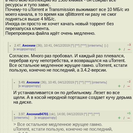
в него мою коллекцию из 1500 книжек - он сожрал все
ресурсы и тупо завис.
Почему-то uTorrent и Transmission выжимают все 10 МБ/c из
моего канала, в то время как qBittorent ни разу не смог
подняться выше 4 МБ/с.
Иногда он просто не хочет качать новый торрент без
перезапуска клиента.
Перепроверка файла идёт очень медленно.
–3
2.47
,
Аноним
(
36
), 10:41, 04/12/2019 [
^
] [
^^
] [
^^^
] [
ответить
]
[
↓
]
+
–
[
к модератору
]
/
Согласен. Много раз пробовал. И каждый раз плевался,
перебрав кучу непотребства, и возвращался на uTorrent.
Все остальное медленное жрущее гамно. uTorrent, кстати
пользую, конечно не последний, а 3.4.2-версии.
–2
3.49
,
Аноним
(
36
), 10:45, 04/12/2019 [
^
] [
^^
] [
^^^
] [
ответить
]
+
–
[
к модератору
]
/
И устанавливается он по дебильному. Лезет во все
щели. А в косой неродной порташке создает кучу дерьма
на диске.
+5
3.97
,
Аноним84701
(
ok
), 14:00, 04/12/2019 [
^
] [
^^
] [
^^^
]
+
–
[
ответить
]
[
к модератору
]
/
> Все остальное медленное жрущее гамно.
uTorrent, кстати пользую, конечно не последний,