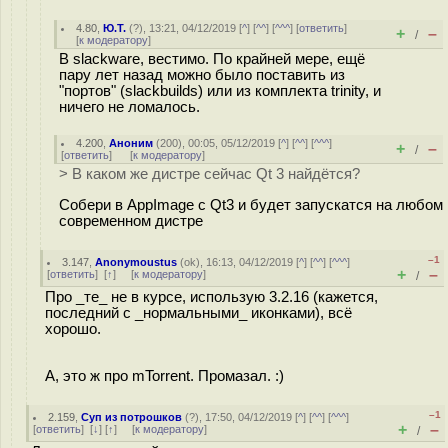
4.80
,
Ю.Т.
(
?
), 13:21, 04/12/2019 [
^
] [
^^
] [
^^^
] [
ответить
]
+
–
/
[
к модератору
]
В slackware, вестимо. По крайней мере, ещё
пару лет назад можно было поставить из
"портов" (slackbuilds) или из комплекта trinity, и
ничего не ломалось.
4.200
,
Аноним
(
200
), 00:05, 05/12/2019 [
^
] [
^^
] [
^^^
]
+
–
/
[
ответить
]
[
к модератору
]
> В каком же дистре сейчас Qt 3 найдётся?
Собери в AppImage с Qt3 и будет запускатся на любом
современном дистре
–1
3.147
,
Anonymoustus
(
ok
), 16:13, 04/12/2019 [
^
] [
^^
] [
^^^
]
+
–
[
ответить
]
[
↑
] [
к модератору
]
/
Про _те_ не в курсе, использую 3.2.16 (кажется,
последний с _нормальными_ иконками), всё
хорошо.
А, это ж про mTorrent. Промазал. :)
–1
2.159
,
Суп из потрошков
(
?
), 17:50, 04/12/2019 [
^
] [
^^
] [
^^^
]
+
–
[
ответить
]
[
↓
] [
↑
] [
к модератору
]
/