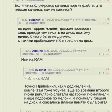
/
Если из-за блокировок качалка портит файлы, это
плохая качалка, вам не кажется?
+2
5.31
,
eugener
(
ok
), 09:28, 04/12/2019 [
^
] [
^^
] [
^^^
] [
ответить
]
+
–
[
↓
] [
к модератору
]
/
по идее торрент-клиент должен проверить
хеш, прежде чем писать на диск, поэтому
ничего битого быть не должно.
с такими проблемами я бы грешил на диск.
+1
6.41
,
Аноним
(
38
), 10:27, 04/12/2019 [
^
] [
^^
] [
^^^
]
+
–
[
ответить
]
[
↓
] [
к модератору
]
/
Или на RAM
–1
7.46
,
eugener
(
ok
), 10:39, 04/12/2019 [
^
] [
^^
] [
^^^
]
+
–
[
ответить
]
[
к модератору
]
/
> Или на RAM
Точно! Припомнил, как у родителей на
компе (там тоже убунта) ещё во времена второго
гнома регулярно слетали настройки гном-панели
и ещё подобное по мелочи. Я поначалу грешил
на диск, а оказалось планка памяти была битая.
+2