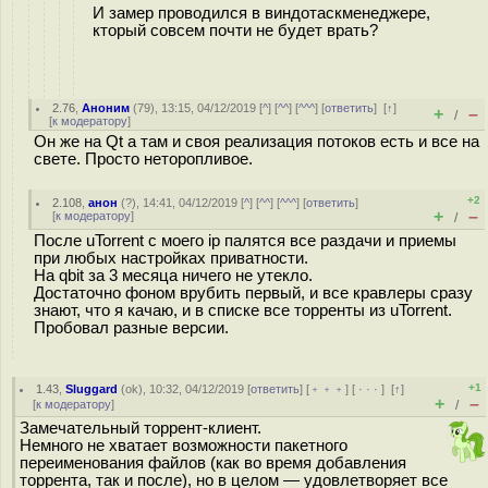
И замер проводился в виндотаскменеджере,
кторый совсем почти не будет врать?
2.76
,
Аноним
(
79
), 13:15, 04/12/2019 [
^
] [
^^
] [
^^^
] [
ответить
]
[
↑
]
+
–
/
[
к модератору
]
Он же на Qt а там и своя реализация потоков есть и все на
свете. Просто неторопливое.
+2
2.108
,
анон
(
?
), 14:41, 04/12/2019 [
^
] [
^^
] [
^^^
] [
ответить
]
+
–
[
к модератору
]
/
После uTorrent с моего ip палятся все раздачи и приемы
при любых настройках приватности.
На qbit за 3 месяца ничего не утекло.
Достаточно фоном врубить первый, и все кравлеры сразу
знают, что я качаю, и в списке все торренты из uTorrent.
Пробовал разные версии.
+1
1.43
,
Sluggard
(
ok
), 10:32, 04/12/2019 [
ответить
] [
﹢﹢﹢
] [
· · ·
]
[
↑
]
+
–
[
к модератору
]
/
Замечательный торрент-клиент.
Немного не хватает возможности пакетного
переименования файлов (как во время добавления
торрента, так и после), но в целом — удовлетворяет все