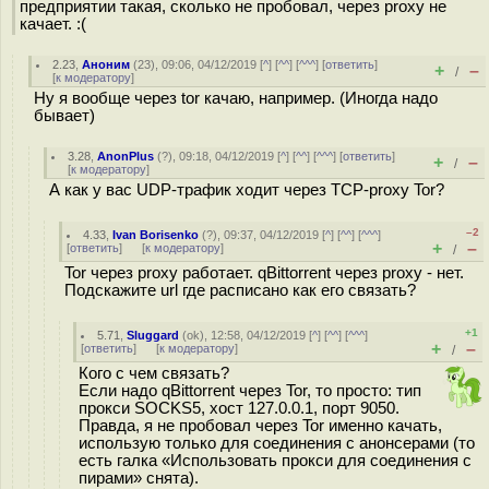
предприятии такая, сколько не пробовал, через proxy не
качает. :(
2.23
,
Аноним
(
23
), 09:06, 04/12/2019 [
^
] [
^^
] [
^^^
] [
ответить
]
+
–
/
[
к модератору
]
Ну я вообще через tor качаю, например. (Иногда надо
бывает)
3.28
,
AnonPlus
(
?
), 09:18, 04/12/2019 [
^
] [
^^
] [
^^^
] [
ответить
]
+
–
/
[
к модератору
]
А как у вас UDP-трафик ходит через TCP-proxy Tor?
–2
4.33
,
Ivan Borisenko
(
?
), 09:37, 04/12/2019 [
^
] [
^^
] [
^^^
]
+
–
[
ответить
]
[
к модератору
]
/
Tor через proxy работает. qBittorrent через proxy - нет.
Подскажите url где расписано как его связать?
+1
5.71
,
Sluggard
(
ok
), 12:58, 04/12/2019 [
^
] [
^^
] [
^^^
]
+
–
[
ответить
]
[
к модератору
]
/
Кого с чем связать?
Если надо qBittorrent через Tor, то просто: тип
прокси SOCKS5, хост 127.0.0.1, порт 9050.
Правда, я не пробовал через Tor именно качать,
использую только для соединения с анонсерами (то
есть галка «Использовать прокси для соединения с
пирами» снята).