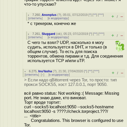
что-то упускаю?
7.260
,
Anonplus
(
?
), 05:01, 07/12/2019 [
^
] [
^^
] [
^^^
]
+
–
/
[
ответить
]
[
к модератору
]
* с трекером, конечно же
7.261
,
Sluggard
(
ok
), 05:23, 07/12/2019 [
^
] [
^^
] [
^^^
]
+
–
/
[
ответить
]
[
к модератору
]
С чего ты взял? UDP, насколько я могу
судить, используется в DHT, и только (в
общем случае). То есть для поиска
торрентов, обмена пирами и т.д. Для соединения
используется TCP и/или uTP.
6.275
,
InuYasha
(
?
), 21:30, 27/04/2020 [
^
] [
^^
] [
^^^
]
+
–
/
[
ответить
]
[
↑
] [
к модератору
]
> Если надо qBittorrent через Tor, то просто: тип
прокси SOCKS5, хост 127.0.0.1, порт 9050.
всё равно status: Not working :( Message: Missing
port. Не знаю даже, кто виноват.
Торт вроде тортит:
curl --socks5 localhost:9050 --socks5-hostname
localhost:9050 -s ????://check.torproject.???/
... <title>
Congratulations. This browser is configured to use
Tor.