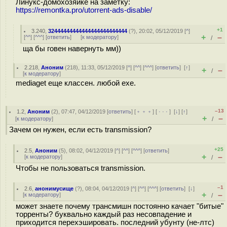
Линукс-домохозяйке на заметку:
https://remontka.pro/utorrent-ads-disable/
+1
3.240
,
32444444444444444444444444
(
?
), 20:02, 05/12/2019 [
^
]
+
–
[
^^
] [
^^^
] [
ответить
]
[
к модератору
]
/
ща бы говен навернуть мм))
2.218
,
Аноним
(
218
), 11:33, 05/12/2019 [
^
] [
^^
] [
^^^
] [
ответить
]
[
↑
]
+
–
/
[
к модератору
]
mediaget еще классен. любой exe.
–13
1.2
,
Аноним
(
2
), 07:47, 04/12/2019 [
ответить
] [
﹢﹢﹢
] [
· · ·
]
[
↓
] [
↑
]
+
–
[
к модератору
]
/
Зачем он нужен, если есть transmission?
+25
2.5
,
Аноним
(
5
), 08:02, 04/12/2019 [
^
] [
^^
] [
^^^
] [
ответить
]
+
–
[
к модератору
]
/
Чтобы не пользоваться transmission.
–1
2.6
,
анонимусище
(
?
), 08:04, 04/12/2019 [
^
] [
^^
] [
^^^
] [
ответить
]
[
↓
]
+
–
[
к модератору
]
/
может знаете почему трансмишн постоянно качает "битые"
торренты? буквально каждый раз несовпадение и
приходится перехэшировать. последний убунту (не-лтс)