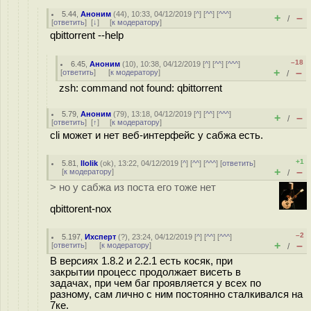
5.44
,
Аноним
(
44
), 10:33, 04/12/2019 [
^
] [
^^
] [
^^^
]
+
–
/
[
ответить
]
[
↓
] [
к модератору
]
qbittorrent --help
–18
6.45
,
Аноним
(
10
), 10:38, 04/12/2019 [
^
] [
^^
] [
^^^
]
+
–
[
ответить
]
[
к модератору
]
/
zsh: command not found: qbittorrent
5.79
,
Аноним
(
79
), 13:18, 04/12/2019 [
^
] [
^^
] [
^^^
]
+
–
/
[
ответить
]
[
↑
] [
к модератору
]
cli может и нет веб-интерфейс у сабжа есть.
+1
5.81
,
llolik
(
ok
), 13:22, 04/12/2019 [
^
] [
^^
] [
^^^
] [
ответить
]
+
–
[
к модератору
]
/
> но у сабжа из поста его тоже нет
qbittorent-nox
–2
5.197
,
Ихсперт
(
?
), 23:24, 04/12/2019 [
^
] [
^^
] [
^^^
]
+
–
[
ответить
]
[
к модератору
]
/
В версиях 1.8.2 и 2.2.1 есть косяк, при
закрытии процесс продолжает висеть в
задачах, при чем баг проявляется у всех по
разному, сам лично с ним постоянно сталкивался на
7ке.