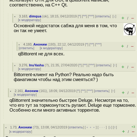
использует GTK для GUI, а qBittorrent написан,
соответственно, на C++ Qt.
3.163
,
dimqua
(
ok
), 18:15, 04/12/2019 [
^
] [
^^
] [
^^^
] [
ответить
]
[
↓
]
+
–
/
[
к модератору
]
Основной недостаток сабжа для меня в том, что
он так не умеет.
4.193
,
Аноним
(
193
), 22:12, 04/12/2019 [
^
] [
^^
] [
^^^
]
+
–
/
[
ответить
]
[
к модератору
]
qBittorent не для всех.
3.276
,
InuYasha
(
?
), 21:35, 27/04/2020 [
^
] [
^^
] [
^^^
] [
ответить
]
[
↑
]
+
–
/
[
к модератору
]
Bittorrent-клиент на Python? Реально надо быть
фанатиком чтобы над этим смеяться? )
2.161
,
Аноним
(
161
), 18:09, 04/12/2019 [
^
] [
^^
] [
^^^
] [
ответить
]
[
↑
]
+
–
/
[
к модератору
]
qBittorrent значительно быстрее Deluge. Несмотря на то,
что его тут за тормознутость ругают. Deluge еще тормознее.
Особенно если много активных торрентов.
+3
1.73
,
Аноним
(
73
), 13:08, 04/12/2019 [
ответить
] [
﹢﹢﹢
] [
· · ·
]
[
↓
] [
↑
]
+
–
[
к модератору
]
/