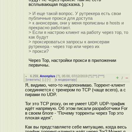
всплывающая подсказка. )
> И еще такой вопрос. У рутрекера есть свои
публичные прокси для доступа
> к анонсерам, они у меня прописаны в hosts и
прекрасно работают.
> Если я настрою клиент на работу через тор, то
как будут
> проксироваться запросы к анонсерам
рутрекера - через тор или через их
> прокси?
Через Тор, настройки прокси в приложении
первичны.
6.259
,
Anonplus
(
?
), 05:00, 07/12/2019 [
^
] [
^^
] [
^^^
]
+
–
/
[
ответить
]
[
↓
] [
↑
] [
к модератору
]
Я, видимо, чего-то недопонимаю. Торрент-клиент
соединяется с тренером по TCP (чаще всего), а с
пирами по UDP.
Tor это TCP proxy, он не умеет UDP. UDP-трафик
идёт напрямую. Об этом писали разработчики For
в своем блоге - "Почему торренты через Тор это
плохая идея".
Как вы представляете себе митуацию, когда весь
трафик торрент-клиента идёт через Tor? Может я