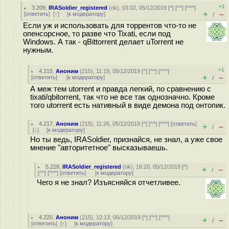
+1
3.209
,
IRASoldier_registered
(
ok
), 03:02, 05/12/2019 [
^
] [
^^
] [
^^^
]
+
–
[
ответить
]
[
↑
] [
к модератору
]
/
Если уж и использовать для торрентов что-то не
опенсорсное, то разве что Tixati, если под
Windows. А так - qBittorrent делает uTorrent не
нужным.
+1
4.215
,
Аноним
(
215
), 11:19, 05/12/2019 [
^
] [
^^
] [
^^^
]
+
–
[
ответить
]
[
к модератору
]
/
А меж тем utorrent и правда легкий, по сравнению с
tixati/qbitorrent, так что не все так однозначно. Кроме
того utorrent есть нативный в виде демона под онтопик.
4.217
,
Аноним
(
215
), 11:26, 05/12/2019 [
^
] [
^^
] [
^^^
] [
ответить
]
+
–
/
[
↓
] [
к модератору
]
Но ты ведь, IRASoldier, признайся, не знал, а уже свое
мнение "авторитетное" высказываешь.
5.228
,
IRASoldier_registered
(
ok
), 16:20, 05/12/2019 [
^
]
+
–
/
[
^^
] [
^^^
] [
ответить
]
[
к модератору
]
Чего я не знал? Изъясняйся отчетливее.
4.220
,
Аноним
(
215
), 12:13, 05/12/2019 [
^
] [
^^
] [
^^^
]
+
–
/
[
ответить
]
[
↑
] [
к модератору
]