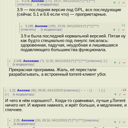
4.178
,
Аноним
(
171
), 19:37, 04/12/2019 [
^
] [
^^
] [
^^^
]
+
–
/
[
ответить
]
[
к модератору
]
3.9 — последняя версия под GPL, все последующие
(сейчас 5.1 и 6.6 если что) — проприетарные.
+1
5.195
,
Аноним
(
195
), 23:09, 04/12/2019 [
^
] [
^^
] [
^^^
]
+
–
[
ответить
]
[
к модератору
]
/
3.9 и была последней нормальной версией. Пятая ну
как будто специально под линупc писалась:
здоровенная, падучая, неудобная и лишившаяся
подавляющего большинства функционала.
2.248
,
Анонимас
(
?
), 11:26, 06/12/2019 [
^
] [
^^
] [
^^^
] [
ответить
]
[
↑
]
+
–
/
[
к модератору
]
Прекрасная программа. Жаль, её перестали
разрабатывать, а встроенный torrent-клиент убог.
–12
1.22
,
Аноним
(
36
), 09:05, 04/12/2019 [
ответить
] [
﹢﹢﹢
] [
· · ·
]
[
↓
]
+
–
[
↑
] [
к модератору
]
/
И чего в нём хорошего?.. Когда-то сравнивал, лучше µTorrent
ничего нет. И жирнее намного, и жрёт больше, и медленнее, и
глючнее.
2.25
,
Аноним
(
24
), 09:16, 04/12/2019 [
^
] [
^^
] [
^^^
] [
ответить
]
+
–
/
[
к модератору
]