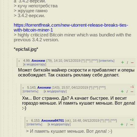
а 3.4.2-версии.
> кучу непотребства
> жрущее гамно
> 3.4.2-версии.
https://torrentfreak.com/new-utorrent-release-breaks-ties-
with-bitcoin-miner-1
> highly criticized Bitcoin miner which was bundled with the
previous 3.4.2 version.
*epicfail.jpg*
4.99
,
Аноним
(
79
), 14:10, 04/12/2019 [
^
] [
^^
] [
^^^
] [
ответить
]
+
–
/
[
к модератору
]
Может биткойн майнер скорости и прибавляет и оперы
освобождает. Так сказать рекламу себе делает.
–1
5.143
,
Аноним
(
143
), 15:57, 04/12/2019 [
^
] [
^^
] [
^^^
]
+
–
[
ответить
]
[
к модератору
]
/
Хм... Вот странно. Да? А качает быстрее. И весит
гораздо меньше. И память кушает меньше. Вот дела!
:-)
+3
6.153
,
Аноним84701
(
ok
), 16:48, 04/12/2019 [
^
] [
^^
] [
^^^
]
+
–
[
ответить
]
[
к модератору
]
/
> И память кушает меньше. Вот дела! :-)