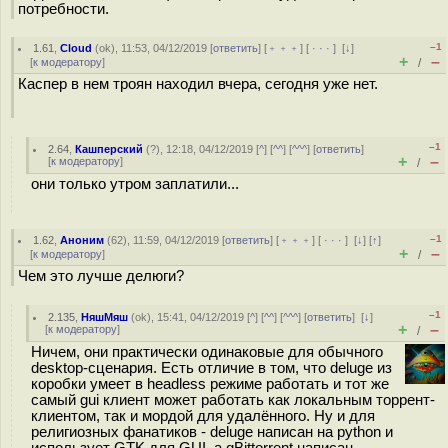
потребности.
–1
1.61
,
Cloud
(
ok
), 11:53, 04/12/2019 [
ответить
] [
﹢﹢﹢
] [
· · ·
]
[
↓
]
+
–
[
к модератору
]
/
Каспер в нем троян находил вчера, сегодня уже нет.
–1
2.64
,
Кашперский
(
?
), 12:18, 04/12/2019 [
^
] [
^^
] [
^^^
] [
ответить
]
+
–
[
к модератору
]
/
они только утром заплатили...
–1
1.62
,
Аноним
(
62
), 11:59, 04/12/2019 [
ответить
] [
﹢﹢﹢
] [
· · ·
]
[
↓
] [
↑
]
+
–
[
к модератору
]
/
Чем это лучше делюги?
–1
2.135
,
НяшМяш
(
ok
), 15:41, 04/12/2019 [
^
] [
^^
] [
^^^
] [
ответить
]
[
↓
]
+
–
[
к модератору
]
/
Ничем, они практически одинаковые для обычного
desktop-сценария. Есть отличие в том, что deluge из
коробки умеет в headless режиме работать и тот же
самый gui клиент может работать как локальным торрент-
клиентом, так и мордой для удалённого. Ну и для
религиозных фанатиков - deluge написан на python и