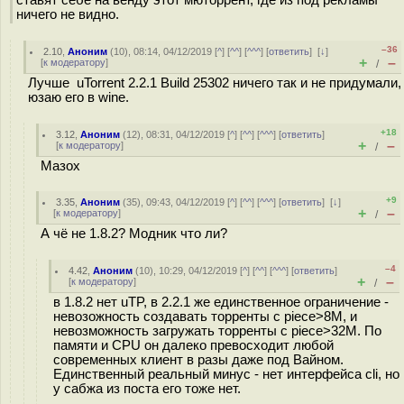
ставят себе на венду этот мюторрент, где из под рекламы
ничего не видно.
–36
2.10
,
Аноним
(
10
), 08:14, 04/12/2019 [
^
] [
^^
] [
^^^
] [
ответить
]
[
↓
]
+
–
[
к модератору
]
/
Лучше uTorrent 2.2.1 Build 25302 ничего так и не придумали,
юзаю его в wine.
+18
3.12
,
Аноним
(
12
), 08:31, 04/12/2019 [
^
] [
^^
] [
^^^
] [
ответить
]
+
–
[
к модератору
]
/
Мазох
+9
3.35
,
Аноним
(
35
), 09:43, 04/12/2019 [
^
] [
^^
] [
^^^
] [
ответить
]
[
↓
]
+
–
[
к модератору
]
/
А чё не 1.8.2? Модник что ли?
–4
4.42
,
Аноним
(
10
), 10:29, 04/12/2019 [
^
] [
^^
] [
^^^
] [
ответить
]
+
–
[
к модератору
]
/
в 1.8.2 нет uTP, в 2.2.1 же единственное ограничение -
невозожность создавать торренты с piece>8M, и
невозможность загружать торренты с piece>32M. По
памяти и CPU он далеко превосходит любой
современных клиент в разы даже под Вайном.
Единственный реальный минус - нет интерфейса cli, но
у сабжа из поста его тоже нет.