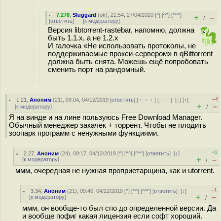
7.278
,
Sluggard
(
ok
), 21:54, 27/04/2020 [
^
] [
^^
] [
^^^
]
+
–
/
[
ответить
]
[
к модератору
]
Версия libtorrent-rastebar, напомню, должна
быть 1.1.х, а не 1.2.х
И галочка «Не использовать протоколы, не
поддерживаемые прокси-сервером» в qBittorrent
должна быть снята. Можешь ещё попробовать
сменить порт на рандомный.
–4
1.21
,
Аноним
(
21
), 09:04, 04/12/2019 [
ответить
] [
﹢﹢﹢
] [
· · ·
]
[
↓
] [
↑
]
+
–
[
к модератору
]
/
Я на винде и на лине пользуюсь Free Download Manager.
Обычный менеджер закачек + торрент. Чтобы не плодить
зоопарк программ с ненужными функциями.
+1
2.27
,
Аноним
(
24
), 09:17, 04/12/2019 [
^
] [
^^
] [
^^^
] [
ответить
]
[
↓
]
+
–
[
к модератору
]
/
ммм, очередная не нужная проприетарщина, как и utorrent.
–1
3.34
,
Аноним
(
21
), 09:40, 04/12/2019 [
^
] [
^^
] [
^^^
] [
ответить
]
[
↓
]
+
–
[
к модератору
]
/
ммм, он вообще-то был спо до определенной версии. Да
и вообще пофиг какая лицензия если софт хороший.