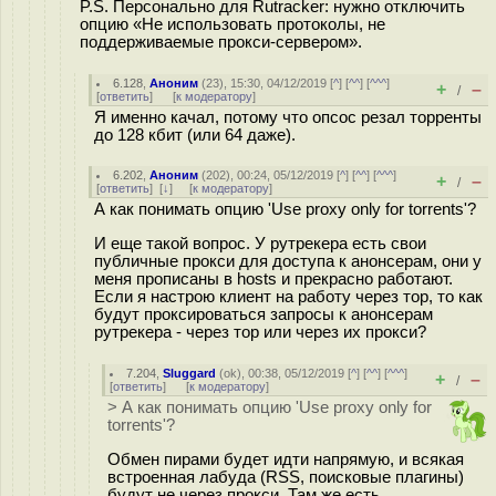
P.S. Персонально для Rutracker: нужно отключить
опцию «Не использовать протоколы, не
поддерживаемые прокси-сервером».
6.128
,
Аноним
(
23
), 15:30, 04/12/2019 [
^
] [
^^
] [
^^^
]
+
–
/
[
ответить
]
[
к модератору
]
Я именно качал, потому что опсос резал торренты
до 128 кбит (или 64 даже).
6.202
,
Аноним
(
202
), 00:24, 05/12/2019 [
^
] [
^^
] [
^^^
]
+
–
/
[
ответить
]
[
↓
] [
к модератору
]
А как понимать опцию 'Use proxy only for torrents'?
И еще такой вопрос. У рутрекера есть свои
публичные прокси для доступа к анонсерам, они у
меня прописаны в hosts и прекрасно работают.
Если я настрою клиент на работу через тор, то как
будут проксироваться запросы к анонсерам
рутрекера - через тор или через их прокси?
7.204
,
Sluggard
(
ok
), 00:38, 05/12/2019 [
^
] [
^^
] [
^^^
]
+
–
/
[
ответить
]
[
к модератору
]
> А как понимать опцию 'Use proxy only for
torrents'?
Обмен пирами будет идти напрямую, и всякая
встроенная лабуда (RSS, поисковые плагины)
будут не через прокси. Там же есть