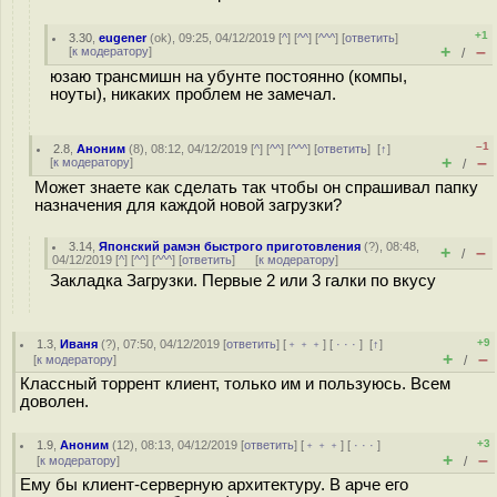
+1
3.30
,
eugener
(
ok
), 09:25, 04/12/2019 [
^
] [
^^
] [
^^^
] [
ответить
]
+
–
[
к модератору
]
/
юзаю трансмишн на убунте постоянно (компы,
ноуты), никаких проблем не замечал.
–1
2.8
,
Аноним
(
8
), 08:12, 04/12/2019 [
^
] [
^^
] [
^^^
] [
ответить
]
[
↑
]
+
–
[
к модератору
]
/
Может знаете как сделать так чтобы он спрашивал папку
назначения для каждой новой загрузки?
3.14
,
Японский рамэн быстрого приготовления
(
?
), 08:48,
+
–
/
04/12/2019 [
^
] [
^^
] [
^^^
] [
ответить
]
[
к модератору
]
Закладка Загрузки. Первые 2 или 3 галки по вкусу
+9
1.3
,
Иваня
(
?
), 07:50, 04/12/2019 [
ответить
] [
﹢﹢﹢
] [
· · ·
]
[
↑
]
+
–
[
к модератору
]
/
Классный торрент клиент, только им и пользуюсь. Всем
доволен.
+3
1.9
,
Аноним
(
12
), 08:13, 04/12/2019 [
ответить
] [
﹢﹢﹢
] [
· · ·
]
+
–
[
к модератору
]
/
Ему бы клиент-серверную архитектуру. В арче его