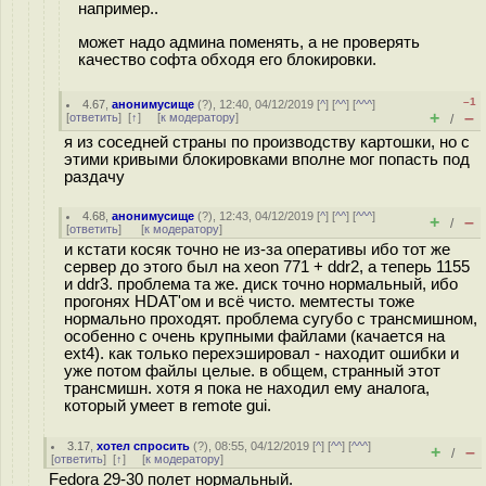
например..
может надо админа поменять, а не проверять
качество софта обходя его блокировки.
–1
4.67
,
анонимусище
(
?
), 12:40, 04/12/2019 [
^
] [
^^
] [
^^^
]
+
–
[
ответить
]
[
↑
] [
к модератору
]
/
я из соседней страны по производству картошки, но с
этими кривыми блокировками вполне мог попасть под
раздачу
4.68
,
анонимусище
(
?
), 12:43, 04/12/2019 [
^
] [
^^
] [
^^^
]
+
–
/
[
ответить
]
[
к модератору
]
и кстати косяк точно не из-за оперативы ибо тот же
сервер до этого был на xeon 771 + ddr2, а теперь 1155
и ddr3. проблема та же. диск точно нормальный, ибо
прогонях HDAT'ом и всё чисто. мемтесты тоже
нормально проходят. проблема сугубо с трансмишном,
особенно с очень крупными файлами (качается на
ext4). как только перехэшировал - находит ошибки и
уже потом файлы целые. в общем, странный этот
трансмишн. хотя я пока не находил ему аналога,
который умеет в remote gui.
3.17
,
хотел спросить
(
?
), 08:55, 04/12/2019 [
^
] [
^^
] [
^^^
]
+
–
/
[
ответить
]
[
↑
] [
к модератору
]
Fedora 29-30 полет нормальный.