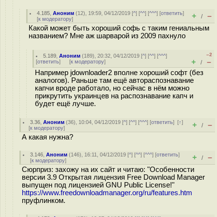
4.185
,
Аноним
(
12
), 19:59, 04/12/2019 [
^
] [
^^
] [
^^^
] [
ответить
]
+
–
/
[
к модератору
]
Какой может быть хороший софь с таким гениальным
названием? Мне аж шарварой из 2009 пахнуло
–2
5.189
,
Аноним
(
189
), 20:32, 04/12/2019 [
^
] [
^^
] [
^^^
]
+
–
[
ответить
]
[
к модератору
]
/
Например jdownloader2 вполне хороший софт (без
аналогов). Раньше там ещё автораспознавание
капчи вроде работало, но сейчас в нём можно
прикрутить украинцев на распознавание капч и
будет ещё лучше.
3.36
,
Аноним
(
36
), 10:04, 04/12/2019 [
^
] [
^^
] [
^^^
] [
ответить
]
[
↑
]
+
–
/
[
к модератору
]
А какая нужна?
3.146
,
Аноним
(
146
), 16:11, 04/12/2019 [
^
] [
^^
] [
^^^
] [
ответить
]
+
–
/
[
к модератору
]
Сюрприз: захожу на их сайт и читаю: "Особенности
версии 3.9 Открытая лицензия Free Download Manager
выпущен под лицензией GNU Public License!"
https://www.freedownloadmanager.org/ru/features.htm
пруфлинком.