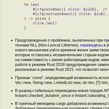
   fn len(

       #[cfg(windows)] slice: &[u16],  // использовать параметр в Windows

       #[cfg(not(windows))] slice: &[u8], // использовать в остальных ОС

   ) -> usize {

       slice.len()

   }

Предупреждения о проблемах, выявленных при про
техники NLL (Non-Lexical Lifetimes),
переведены
в р
нового механизма учёта времени жизни заимство
которые оставались незамеченными старым кодом 
на совместимость с ранее работающим кодом, вме
работе в режиме Rust 2018 предупреждения замен
реализован в режиме Rust 2015, что позволит оконч
Признак "const", определяющий возможность испол
Vec::new, String::new, LinkedList::new, str::len, [T]::l
В разряд стабильных переведена новая порция API,
Instant::checked_duration_since и Instant::saturating_
В пакетный менеджер cargo добавлена возможност
Добавлена предварительная поддержка сборки стан