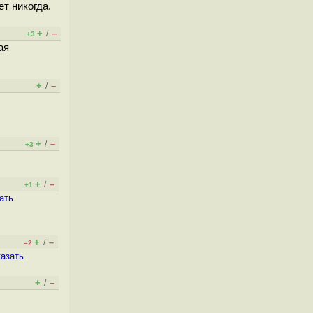
ет никогда.
+
–
/
+3
ая
+
–
/
+
–
/
+3
+
–
/
+1
ать
+
–
/
–2
казать
+
–
/