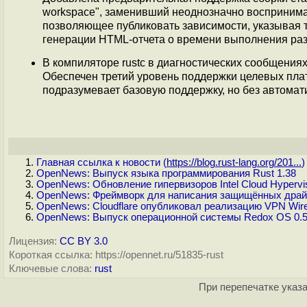
workspace", заменивший неоднозначно воспринимае
позволяющее публиковать зависимости, указывая тег
генерации HTML-отчета о времени выполнения раз
В компиляторе rustc в диагностических сообщения
Обеспечен третий уровень поддержки целевых плат
подразумевает базовую поддержку, но без автомат
Главная ссылка к новости (
https://blog.rust-lang.org/201...
)
OpenNews: Выпуск языка программирования Rust 1.38
OpenNews: Обновление гипервизоров Intel Cloud Hypervis
OpenNews: Фреймворк для написания защищённых драйве
OpenNews: Cloudflare опубликовал реализацию VPN Wire
OpenNews: Выпуск операционной системы Redox OS 0.5,
Лицензия:
CC BY 3.0
Короткая ссылка: https://opennet.ru/51835-rust
Ключевые слова:
rust
При перепечатке указа