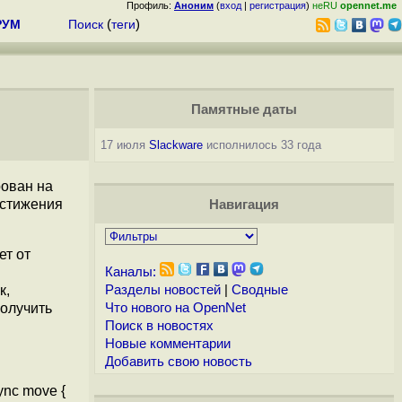
Профиль:
Аноним
(
вход
|
регистрация
)
неRU
opennet.me
РУМ
Поиск
(
теги
)
Памятные даты
17 июля
Slackware
исполнилось 33 года
рован на
остижения
Навигация
ет от
Каналы:
к,
Разделы новостей
|
Сводные
олучить
Что нового на OpenNet
Поиск в новостях
Новые комментарии
Добавить свою новость
nc move {