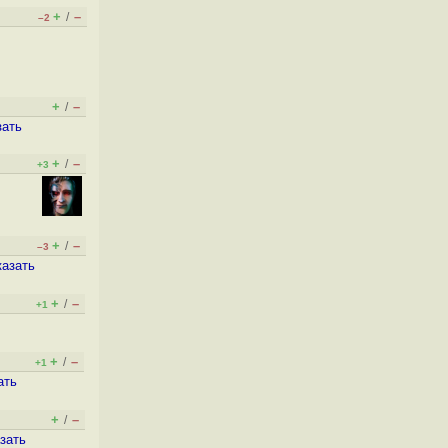
+
–
/
–2
+
–
/
зать
+
–
/
+3
+
–
/
–3
казать
+
–
/
+1
+
–
/
+1
ать
+
–
/
зать