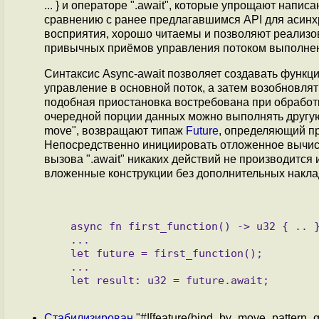
... } и операторе ".await", которые упрощают напи
сравнению с ранее предлагавшимся API для асинхр
восприятия, хорошо читаемы и позволяют реализ
привычных приёмов управления потоком выполнени
Синтаксис Async-await позволяет создавать функц
управление в основной поток, а затем возобновлят
подобная приостановка востребована при обработ
очередной порции данных можно выполнять другую р
move", возвращают типаж
Future
, определяющий п
Непосредственно инициировать отложенное вычисле
вызова ".await" никаких действий не производится
вложенные конструкции без дополнительных накла
   async fn first_function() -> u32 { .. }

   ...

   let future = first_function();

   ...

   let result: u32 = future.await;

Стабилизирован
"#![feature(bind_by_move_pattern