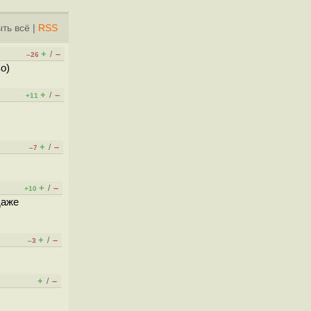
ть всё
|
RSS
+
–
/
–26
о)
+
–
/
+11
+
–
/
–7
+
–
/
+10
даже
+
–
/
–3
+
–
/