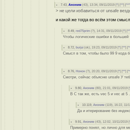
7.43
,
Аноним
(
43
), 13:34, 09/11/2019 [
^
] [
^^
] [
^^
> не цели избавиться от unsafe везд
и какой же тогда во всём этом смыс
8.49
,
red75prim
(
?
), 14:31, 09/11/2019 [
^
] [
^
Чтобы логические ошибки в большей 
8.72
,
burjui
(
ok
), 19:23, 09/11/2019 [
^
] [
^^
] [
^
Смысл в том, чтобы было 99 9 кода бе
8.76
,
Нонон
(
?
), 20:20, 09/11/2019 [
^
] [
^^
] [
^
Смотри, сейчас объясню unsafe У тебя
9.80
,
Аноним
(
80
), 21:01, 09/11/2019 [
В C так же, есть vec 5 и vec at 5 
10.119
,
Аноним
(
119
), 16:22, 11/
Да и итерирование без индекс
9.91
,
Аноним
(
43
), 12:02, 10/11/2019 [
Примерно понял, но лично для ме