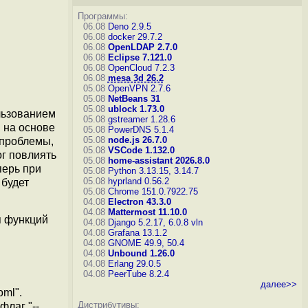
Программы:
06.08
Deno 2.9.5
06.08
docker 29.7.2
06.08
OpenLDAP 2.7.0
06.08
Eclipse 7.121.0
06.08
OpenCloud 7.2.3
06.08
mesa 3d 26.2
05.08
OpenVPN 2.7.6
05.08
NetBeans 31
05.08
ublock 1.73.0
льзованием
05.08
gstreamer 1.28.6
 на основе
05.08
PowerDNS 5.1.4
05.08
node.js 26.7.0
 проблемы,
05.08
VSCode 1.132.0
г повлиять
05.08
home-assistant 2026.8.0
перь при
05.08
Python 3.13.15, 3.14.7
05.08
hyprland 0.56.2
 будет
05.08
Chrome 151.0.7922.75
04.08
Electron 43.3.0
04.08
Mattermost 11.10.0
я функций
04.08
Django 5.2.17, 6.0.8
vln
04.08
Grafana 13.1.2
04.08
GNOME 49.9, 50.4
04.08
Unbound 1.26.0
04.08
Erlang 29.0.5
04.08
PeerTube 8.2.4
далее>>
ml".
Дистрибутивы:
лаг "--