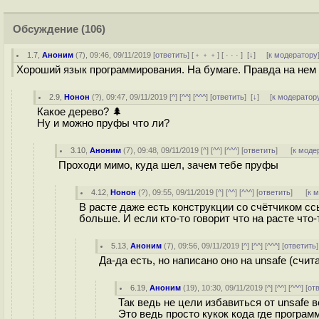
Обсуждение
(106)
1.7
,
Аноним
(
7
), 09:46, 09/11/2019 [
ответить
] [
﹢﹢﹢
] [
· · ·
]
[
↓
] [
к модератору
Хороший язык программирования. На бумаге. Правда на нем
2.9
,
Нонон
(
?
), 09:47, 09/11/2019 [
^
] [
^^
] [
^^^
] [
ответить
]
[
↓
] [
к модератор
Какое дерево? 🌲
Ну и можно пруфы что ли?
3.10
,
Аноним
(
7
), 09:48, 09/11/2019 [
^
] [
^^
] [
^^^
] [
ответить
]
[
к моде
Проходи мимо, куда шел, зачем тебе пруфы
4.12
,
Нонон
(
?
), 09:55, 09/11/2019 [
^
] [
^^
] [
^^^
] [
ответить
]
[
к 
В расте даже есть конструкции со счётчиком сс
больше. И если кто-то говорит что на расте что-
5.13
,
Аноним
(
7
), 09:56, 09/11/2019 [
^
] [
^^
] [
^^^
] [
ответить
Да-да есть, но написано оно на unsafe (счит
6.19
,
Аноним
(
19
), 10:30, 09/11/2019 [
^
] [
^^
] [
^^^
] [
от
Так ведь не цели избавиться от unsafe в
Это ведь просто кукок кода где програ