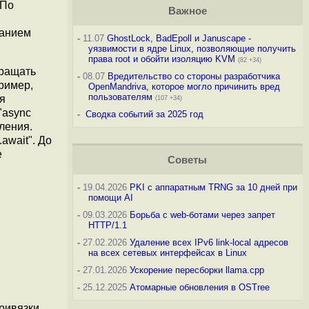
 По
Важное
ванием
-
11.07
GhostLock, BadEpoll и Januscape -
уязвимости в ядре Linux, позволяющие получить
права root и обойти изоляцию KVM
(82 +34)
вращать
-
08.07
Вредительство со стороны разработчика
ример,
OpenMandriva, которое могло причинить вред
пользователям
я
(107 +34)
"async
-
Сводка событий за 2025 год
ления.
await". До
е
Советы
-
19.04.2026
PKI с аппаратным TRNG за 10 дней при
помощи AI
-
09.03.2026
Борьба с web-ботами через запрет
HTTP/1.1
-
27.02.2026
Удаление всех IPv6 link-local адресов
на всех сетевых интерфейсах в Linux
-
27.01.2026
Ускорение пересборки llama.cpp
-
25.12.2025
Атомарные обновления в OSTree
привязки