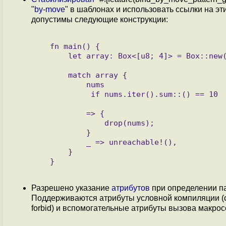
"
by-move
" в шаблонах и использовать ссылки на эт
допустимы следующие конструкции:
   fn main() {

       let array: Box<[u8; 4]> = Box::new([1, 2, 3, 4]);

       match array {

           nums

            if nums.iter().sum::
() == 10

           => {

               drop(nums);

           }

           _ => unreachable!(),

       }

   }

Разрешено указание
атрибутов
при определении па
Поддерживаются атрибуты условной компиляции (cfg, 
forbid) и вспомогательные атрибуты вызова макрос