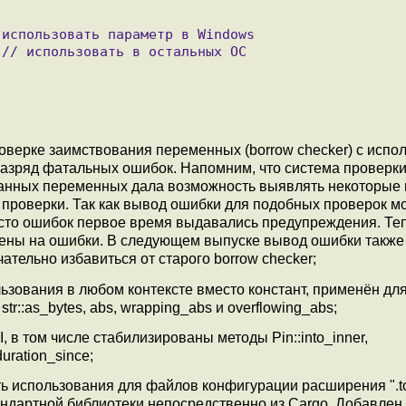
верке заимствования переменных (borrow checker) c испо
азряд фатальных ошибок. Напомним, что система проверки
ванных переменных дала возможность выявлять некоторые
проверки. Так как вывод ошибки для подобных проверок мо
сто ошибок первое время выдавались предупреждения. Те
ены на ошибки. В следующем выпуске вывод ошибки также
ательно избавиться от старого borrow checker;
ьзования в любом контексте вместо констант, применён дл
en, str::as_bytes, abs, wrapping_abs и overflowing_abs;
 в том числе стабилизированы методы Pin::into_inner,
duration_since;
ь использования для файлов конфигурации расширения ".to
дартной библиотеки непосредственно из Cargo. Добавлен ф