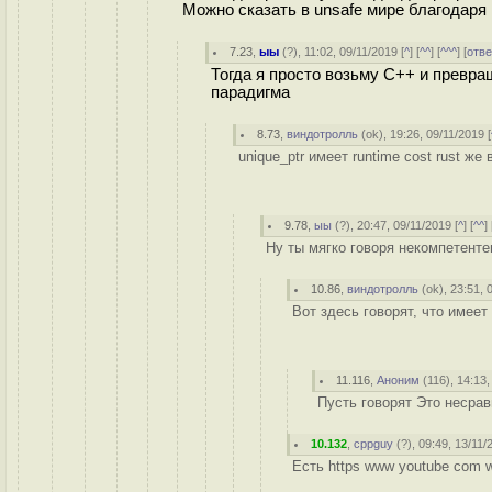
Можно сказать в unsafe мире благодаря 
7.23
,
ыы
(
?
), 11:02, 09/11/2019 [
^
] [
^^
] [
^^^
] [
отве
Тогда я просто возьму C++ и превращ
парадигма
8.73
,
виндотролль
(
ok
), 19:26, 09/11/2019 [
unique_ptr имеет runtime cost rust ж
9.78
,
ыы
(
?
), 20:47, 09/11/2019 [
^
] [
^^
] 
Ну ты мягко говоря некомпетентен
10.86
,
виндотролль
(
ok
), 23:51, 
Вот здесь говорят, что имеет 
11.116
,
Аноним
(
116
), 14:13,
Пусть говорят Это несрав
10.132
,
cppguy
(
?
), 09:49, 13/11/
Есть https www youtube com w