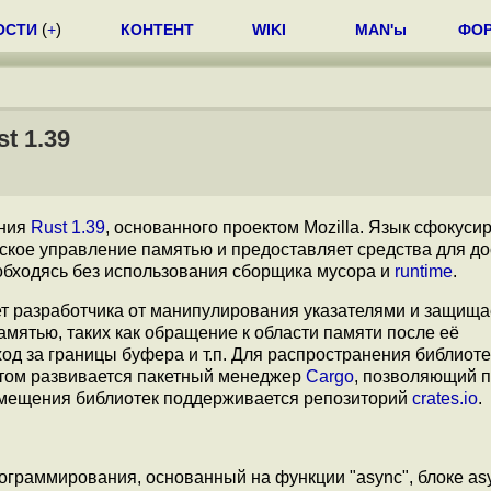
ОСТИ
(
+
)
КОНТЕНТ
WIKI
MAN'ы
ФО
t 1.39
ания
Rust 1.39
, основанного проектом Mozilla. Язык сфокуси
еское управление памятью и предоставляет средства для д
обходясь без использования сборщика мусора и
runtime
.
т разработчика от манипулирования указателями и защища
амятью, таких как обращение к области памяти после её
д за границы буфера и т.п. Для распространения библиоте
ктом развивается пакетный менеджер
Cargo
, позволяющий п
азмещения библиотек поддерживается репозиторий
crates.io
.
граммирования, основанный на функции "async", блоке asy