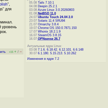
05.08
Tails 7.10.1
blish
",
04.08
Deepin 25.2.1
gs" для
03.08
Azure Linux 3.0.20260803
01.08
NetBSD 11.0
24.07
Ubuntu Touch 24.04 2.0
23.07
Solaris 11.4 SRU94
рминал.
21.07
Omarchy 3.8.4
й уровень
19.07
Chrome OS 150.0.7871.150
рок.
17.07
Whonix 18.2.1.9
16.07
SteamOS 3.8.15
16.07
OPNsense 26.7
Актуальные ядра Linux:
03.08
7.1.6
,
6.18.42
,
6.12.101
,
6.6.148
+
–
вить
/
+15
30.07
6.1.180
,
5.15.213
,
5.10.262
Изменения в ядре 7.2