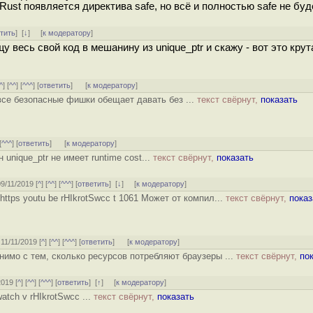
Rust появляется директива safe, но всё и полностью safe не буд
тить
]
[
↓
] [
к модератору
]
у весь свой код в мешанину из unique_ptr и скажу - вот это крут
^
] [
^^
] [
^^^
] [
ответить
]
[
к модератору
]
е все безопасные фишки обещает давать без ...
текст свёрнут,
показать
[
^^^
] [
ответить
]
[
к модератору
]
 unique_ptr не имеет runtime cost...
текст свёрнут,
показать
09/11/2019 [
^
] [
^^
] [
^^^
] [
ответить
]
[
↓
] [
к модератору
]
https youtu be rHIkrotSwcc t 1061 Может от компил...
текст свёрнут,
показ
 11/11/2019 [
^
] [
^^
] [
^^^
] [
ответить
]
[
к модератору
]
нимо с тем, сколько ресурсов потребляют браузеры ...
текст свёрнут,
по
2019 [
^
] [
^^
] [
^^^
] [
ответить
]
[
↑
] [
к модератору
]
atch v rHIkrotSwcc ...
текст свёрнут,
показать