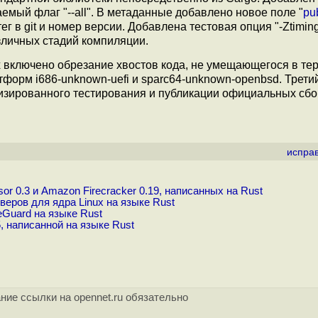
мый флаг "--all". В метаданные добавлено новое поле "
pu
 в git и номер версии. Добавлена тестовая опция "-Ztimin
личных стадий компиляции.
х включено обрезание хвостов кода, не умещающегося в те
форм i686-unknown-uefi и sparc64-unknown-openbsd. Трети
изированного тестирования и публикации официальных сбо
испра
or 0.3 и Amazon Firecracker 0.19, написанных на Rust
ров для ядра Linux на языке Rust
Guard на языке Rust
 написанной на языке Rust
ние ссылки на opennet.ru обязательно