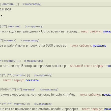
^
] [
ответить
]
[
↑
] [
к модератору
]
е и вся
л?
^
] [
^^^
] [
ответить
]
[
к модератору
]
части кода не приводили к UB со всеми вытекающ...
текст свёрнут,
пока
^^
] [
ответить
]
[
к модератору
]
з unsafe У меня в проекте на 6300 строк вс...
текст свёрнут,
показать
^^
] [
ответить
]
[
↓
] [
к модератору
]
 есть вектор Вектор как правило разного р...
большой текст свёрнут,
по
^
] [
^^
] [
^^^
] [
ответить
]
[
↓
] [
к модератору
]
...
текст свёрнут,
показать
11/2019 [
^
] [
^^
] [
^^^
] [
ответить
]
[
к модератору
]
а уже скоро десять лет, как есть for auto x myVec...
текст свёрнут,
показ
^
] [
^^
] [
^^^
] [
ответить
]
[
↑
] [
к модератору
]
ня как-то привычнее всё считать unsafe и проверят...
текст свёрнут,
пока