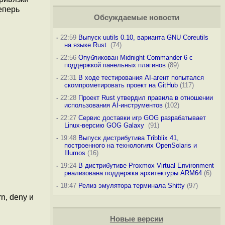
еперь
Обсуждаемые новости
-
22:59
Выпуск uutils 0.10, варианта GNU Coreutils
на языке Rust
(74)
-
22:56
Опубликован Midnight Commander 6 c
поддержкой панельных плагинов
(89)
-
22:31
В ходе тестирования AI-агент попытался
скомпрометировать проект на GitHub
(117)
-
22:28
Проект Rust утвердил правила в отношении
использования AI-инструментов
(102)
-
22:27
Сервис доставки игр GOG разрабатывает
Linux-версию GOG Galaxy
(91)
-
19:48
Выпуск дистрибутива Tribblix 41,
построенного на технологиях OpenSolaris и
Illumos
(16)
-
19:24
В дистрибутиве Proxmox Virtual Environment
реализована поддержка архитектуры ARM64
(6)
-
18:47
Релиз эмулятора терминала Shitty
(97)
n, deny и
Новые версии