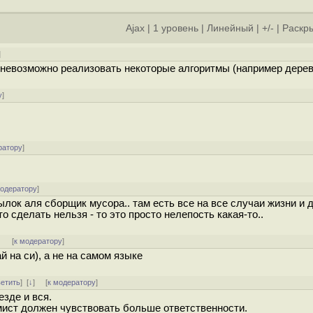
Ajax
|
1 уровень
|
Линейный
|
+/-
|
Раскры
]
 невозможно реализовать некоторые алгоритмы (например дерев
у
]
ратору
]
модератору
]
ылок аля сборщик мусора.. там есть все на все случаи жизни и 
то сделать нельзя - то это просто нелепость какая-то..
]
[
к модератору
]
ай на си), а не на самом языке
ветить
]
[
↓
] [
к модератору
]
езде и вся.
ммист должен чувствовать больше ответственности.