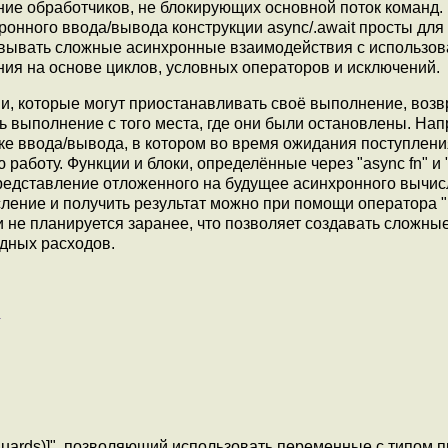
сание обработчиков, не блокирующих основной поток команд.
онного ввода/вывода конструкции async/.await просты для
овывать сложные асинхронные взаимодействия с использо
я на основе циклов, условных операторов и исключений.
ии, которые могут приостанавливать своё выполнение, воз
ь выполнение с того места, где они были остановлены. Нап
ке ввода/вывода, в котором во время ожидания поступлени
аботу. Функции и блоки, определённые через "async fn" и 
редставление отложенного на будущее асинхронного вычис
ние и получить результат можно при помощи оператора ".
 и не планируется заранее, что позволяет создавать сложны
дных расходов.
_guards)]", позволяющий использовать переменные с типом 