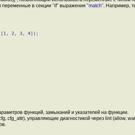
и переменные в секции "if" выражения "
match
". Например, т
раметров функций, замыканий и указателей на функции.
cfg_attr), управляющие диагностикой через lint (allow, war
ов.