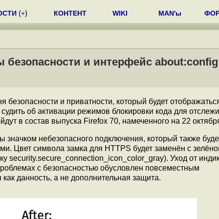
ОСТИ
(
+
)
КОНТЕНТ
WIKI
MAN'ы
ФО
ы безопасности и интерфейс about:config
я безопасности и приватности, который будет отображатьс
ит судить об активации режимов блокировки кода для отслеж
т в состав выпуска Firefox 70, намеченного на 22 октябр
ы значком небезопасного подключения, который также буде
и. Цвет символа замка для HTTPS будет заменён с зелёно
 security.secure_connection_icon_color_gray). Уход от инди
проблемах с безопасностью обусловлен повсеместным
как данность, а не дополнительная защита.