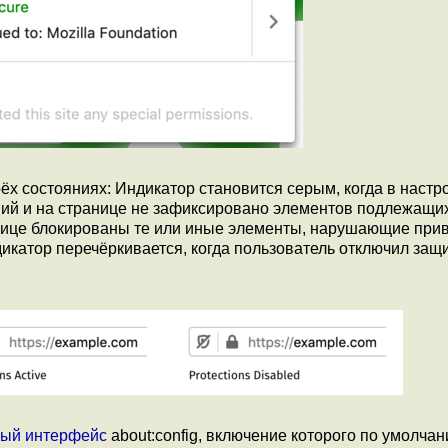
ёх состояниях: Индикатор становится серым, когда в настр
ий и на странице не зафиксировано элементов подлежащи
анице блокированы те или иные элементы, нарушающие при
катор перечёркивается, когда пользователь отключил защи
ый интерфейс
about:config, включение которого по умолча