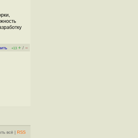
орки,
ожность
азработку
+
–
вить
/
+13
ть всё
|
RSS