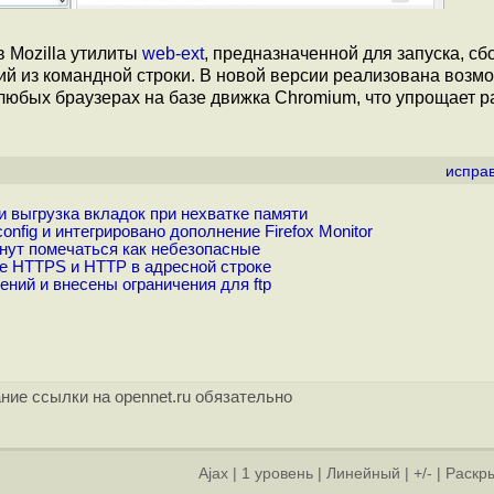
 Mozilla утилиты
web-ext
, предназначенной для запуска, сб
й из командной строки. В новой версии реализована возм
и любых браузерах на базе движка Chromium, что упрощает р
испра
 и выгрузка вкладок при нехватке памяти
onfig и интегрировано дополнение Firefox Monitor
чнут помечаться как небезопасные
ие HTTPS и HTTP в адресной строке
ений и внесены ограничения для ftp
ние ссылки на opennet.ru обязательно
Ajax
|
1 уровень
|
Линейный
|
+/-
|
Раскры