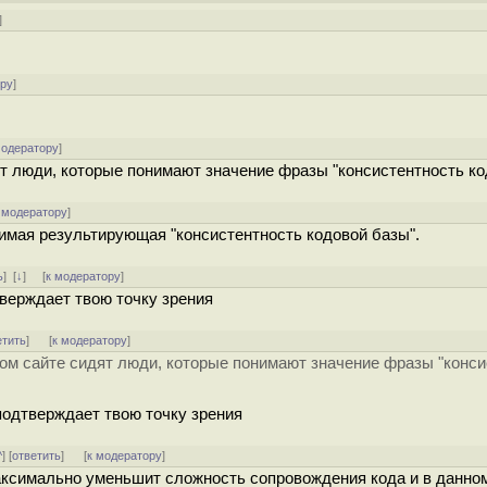
]
ору
]
модератору
]
дят люди, которые понимают значение фразы "консистентность к
 модератору
]
мнимая результирующая "консистентность кодовой базы".
ь
]
[
↓
] [
к модератору
]
тверждает твою точку зрения
етить
]
[
к модератору
]
этом сайте сидят люди, которые понимают значение фразы "конс
 подтверждает твою точку зрения
^
] [
ответить
]
[
к модератору
]
ксимально уменьшит сложность сопровождения кода и в данном