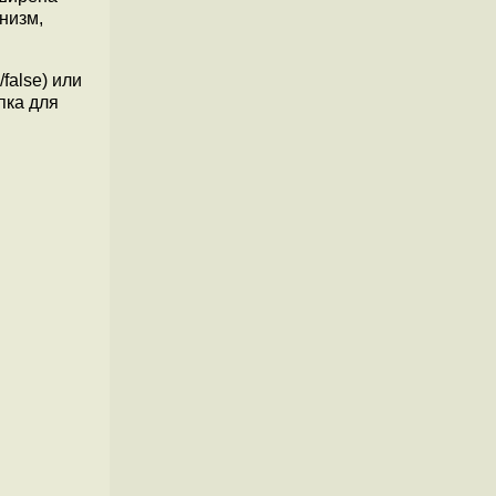
низм,
false) или
пка для