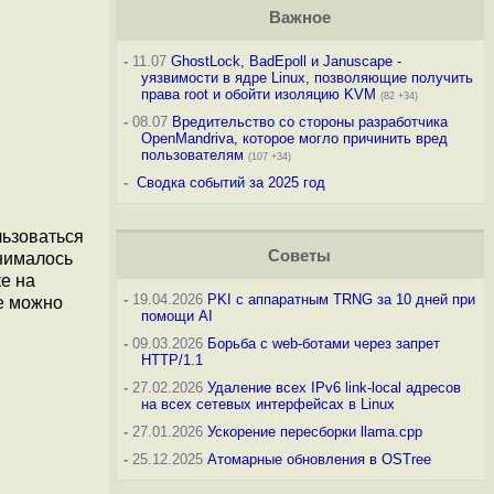
Важное
-
11.07
GhostLock, BadEpoll и Januscape -
уязвимости в ядре Linux, позволяющие получить
права root и обойти изоляцию KVM
(82 +34)
-
08.07
Вредительство со стороны разработчика
OpenMandriva, которое могло причинить вред
пользователям
(107 +34)
-
Сводка событий за 2025 год
льзоваться
Советы
инималось
е на
-
19.04.2026
PKI с аппаратным TRNG за 10 дней при
е можно
помощи AI
-
09.03.2026
Борьба с web-ботами через запрет
HTTP/1.1
-
27.02.2026
Удаление всех IPv6 link-local адресов
на всех сетевых интерфейсах в Linux
-
27.01.2026
Ускорение пересборки llama.cpp
-
25.12.2025
Атомарные обновления в OSTree