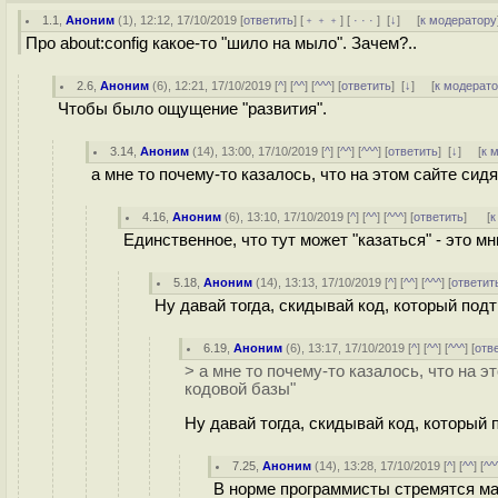
1.1
,
Аноним
(
1
), 12:12, 17/10/2019 [
ответить
] [
﹢﹢﹢
] [
· · ·
]
[
↓
] [
к модератору
Про about:config какое-то "шило на мыло". Зачем?..
2.6
,
Аноним
(
6
), 12:21, 17/10/2019 [
^
] [
^^
] [
^^^
] [
ответить
]
[
↓
] [
к модерат
Чтобы было ощущение "развития".
3.14
,
Аноним
(
14
), 13:00, 17/10/2019 [
^
] [
^^
] [
^^^
] [
ответить
]
[
↓
] [
к 
а мне то почему-то казалось, что на этом сайте си
4.16
,
Аноним
(
6
), 13:10, 17/10/2019 [
^
] [
^^
] [
^^^
] [
ответить
]
[
к
Единственное, что тут может "казаться" - это 
5.18
,
Аноним
(
14
), 13:13, 17/10/2019 [
^
] [
^^
] [
^^^
] [
ответит
Ну давай тогда, скидывай код, который под
6.19
,
Аноним
(
6
), 13:17, 17/10/2019 [
^
] [
^^
] [
^^^
] [
отв
> а мне то почему-то казалось, что на 
кодовой базы"
Ну давай тогда, скидывай код, который
7.25
,
Аноним
(
14
), 13:28, 17/10/2019 [
^
] [
^^
] [
^^
В норме программисты стремятся ма