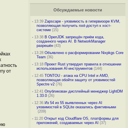
Обсуждаемые новости
-
13:39
Zapscape - уязвимость в гипервизоре KVM,
позволяющая получить root-доступ к хост-
системе
(15)
-
13:38
В OpenJDK запрещён приём кода,
созданного через AI. В NetworkManager
разрешён
(43)
-
13:28
Объявлено о расформировании Nixpkgs Core
ойках
Team
(36)
х
-
13:18
Проект Rust утвердил правила в отношении
ватность
использования AI-инструментов
(144)
ту от
-
12:45
TONTOU - атака на CPU Intel и AMD,
позволяющая обойти защиту от уязвимостей
Spectre v2
(76)
-
12:41
Опубликован дисплейный менеджер LightDM
1.33.0
(26)
-
12:36
Из 54 из 55 выявленных через AI
уязвимостей в SQLite оказались фиктивными
(209)
-
11:20
Открыт код Cloudflare OS, платформы для
приложений, создаваемых через AI
(37)
нию