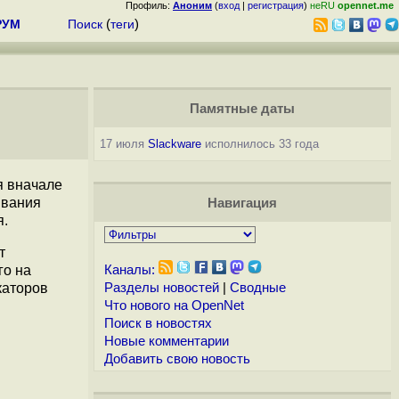
Профиль:
Аноним
(
вход
|
регистрация
)
неRU
opennet.me
РУМ
Поиск
(
теги
)
Памятные даты
17 июля
Slackware
исполнилось 33 года
я вначале
ивания
Навигация
я.
т
го на
Каналы:
каторов
Разделы новостей
|
Сводные
Что нового на OpenNet
Поиск в новостях
Новые комментарии
Добавить свою новость