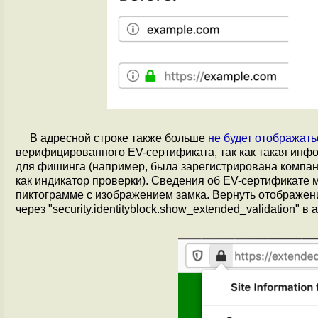
В адресной строке также больше
не будет отображать
верифицированного EV-сертификата, так как такая инфо
для фишинга (например, была зарегистрирована компания
как индикатор проверки). Сведения об EV-сертификате 
пиктограмме с изображением замка. Вернуть отображен
через "security.identityblock.show_extended_validation" в a