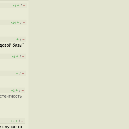
+
–
/
+4
+
–
/
+14
+
–
/
одовой базы"
+
–
/
+1
+
–
/
+
–
/
+2
истентность
+
–
/
+5
 случае то