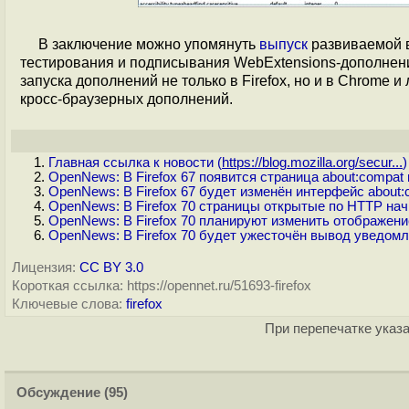
В заключение можно упомянуть
выпуск
развиваемой в
тестирования и подписывания WebExtensions-дополнени
запуска дополнений не только в Firefox, но и в Chrome 
кросс-браузерных дополнений.
Главная ссылка к новости (
https://blog.mozilla.org/secur...
)
OpenNews: В Firefox 67 появится страница about:compat
OpenNews: В Firefox 67 будет изменён интерфейс about:c
OpenNews: В Firefox 70 страницы открытые по HTTP на
OpenNews: В Firefox 70 планируют изменить отображен
OpenNews: В Firefox 70 будет ужесточён вывод уведомл
Лицензия:
CC BY 3.0
Короткая ссылка: https://opennet.ru/51693-firefox
Ключевые слова:
firefox
При перепечатке указа
Обсуждение
(95)