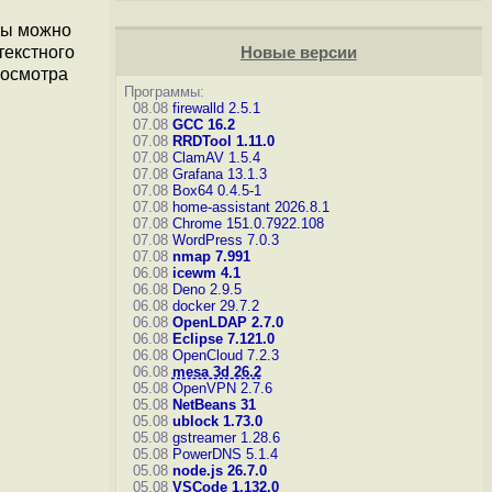
цы можно
текстного
Новые версии
росмотра
Программы:
08.08
firewalld 2.5.1
07.08
GCC 16.2
07.08
RRDTool 1.11.0
07.08
ClamAV 1.5.4
07.08
Grafana 13.1.3
07.08
Box64 0.4.5-1
07.08
home-assistant 2026.8.1
07.08
Chrome 151.0.7922.108
07.08
WordPress 7.0.3
07.08
nmap 7.991
06.08
icewm 4.1
06.08
Deno 2.9.5
06.08
docker 29.7.2
06.08
OpenLDAP 2.7.0
06.08
Eclipse 7.121.0
06.08
OpenCloud 7.2.3
06.08
mesa 3d 26.2
05.08
OpenVPN 2.7.6
05.08
NetBeans 31
05.08
ublock 1.73.0
05.08
gstreamer 1.28.6
05.08
PowerDNS 5.1.4
05.08
node.js 26.7.0
05.08
VSCode 1.132.0