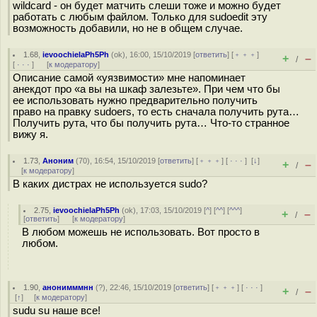
wildcard - он будет матчить слеши тоже и можно будет
работать с любым файлом. Только для sudoedit эту
возможность добавили, но не в общем случае.
1.68
,
ievoochielaPh5Ph
(
ok
), 16:00, 15/10/2019 [
ответить
] [
﹢﹢﹢
]
+
–
/
[
· · ·
]
[
к модератору
]
Описание самой «уязвимости» мне напоминает
анекдот про «а вы на шкаф залезьте». При чем что бы
ее использовать нужно предварительно получить
право на правку sudoers, то есть сначала получить рута…
Получить рута, что бы получить рута… Что-то странное
вижу я.
1.73
,
Аноним
(
70
), 16:54, 15/10/2019 [
ответить
] [
﹢﹢﹢
] [
· · ·
]
[
↓
]
+
–
/
[
к модератору
]
В каких дистрах не используется sudo?
2.75
,
ievoochielaPh5Ph
(
ok
), 17:03, 15/10/2019 [
^
] [
^^
] [
^^^
]
+
–
/
[
ответить
]
[
к модератору
]
В любом можешь не использовать. Вот просто в
любом.
1.90
,
анонимммнн
(
?
), 22:46, 15/10/2019 [
ответить
] [
﹢﹢﹢
] [
· · ·
]
+
–
/
[
↑
] [
к модератору
]
sudu su наше все!