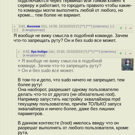
подключаются через терминал или тонкий клиент к
серверу и работают, то городить правило чтобы какие-
то команды могли выполнять любой от любого, но
кроме... тем более не вариант.
3.61
,
Аноним
(
61
), 14:56, 15/10/2019 [
^
] [
^^
] [
^^^
] [
ответить
]
[
↓
]
+
–
/
[
↑
] [
к модератору
]
Я вообще не вижу смысла в подобной команде. Зачем
что-то запрещать руту? Он и без sudo все может.
4.63
,
Ilya Indigo
(
ok
), 15:00, 15/10/2019 [
^
] [
^^
] [
^^^
] [
ответить
]
+
–
/
[
к модератору
]
> Я вообще не вижу смысла в подобной
команде. Зачем что-то запрещать руту?
> Он и без sudo все может.
В том-то и дело, что sudo ничего не запрещает, тем
более руту!
Она наоборот, разрешает одному пользователю
делать что-то от другого (не обязательно root).
Например запустить настройку эквалайзера mpd
текущему пользователю, причём ТОЛЬКО запуск
эквалайзера и ничего более, даже без лишних
параметров.
В данном контексте (!root) имелось ввиду что он
разрешат выполнять от любого пользователя, кроме
рута.