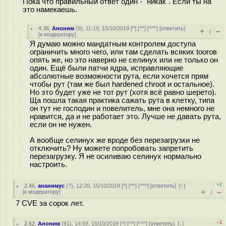
Пока что правильный ответ один - "никак". Если ты на
это намекаешь.
4.36
,
Аноним
(
9
), 11:19, 15/10/2019 [
^
] [
^^
] [
^^^
] [
ответить
]
+
–
/
[
к модератору
]
Я думаю можно мандатным контролем доступа
ограничить много чего, или там сделать всяких toorов
опять же, но это наверно не селинух или не только он
один. Ещё были патчи ядра, исправляющие
абсолютные возможности рута, если хочется прям
чтобы рут (там же был hardened chroot и остальное).
Но это будет уже не тот рут (хотя всё равно шерето).
Ща пошла такая практика сажать рута в клетку, типа
он тут не господин и повелитель, мне она немного не
нравится, да и не работает это. Лучше не давать рута,
если он не нужен.
А вообще селинух же вроде без перезагрузки не
отключить? Ну можете попробовать запретить
перезагрузку. Я не осиливаю селинух нормально
настроить.
+2
2.46
,
ананимус
(
?
), 12:20, 15/10/2019 [
^
] [
^^
] [
^^^
] [
ответить
]
[
↑
]
+
–
[
к модератору
]
/
7 CVE за сорок лет.
–1
2.62
,
Аноним
(
61
), 14:59, 15/10/2019 [
^
] [
^^
] [
^^^
] [
ответить
]
[
↓
]