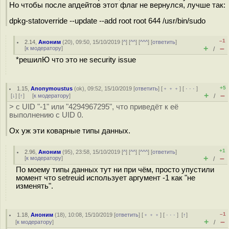
Но чтобы после апдейтов этот флаг не вернулся, лучше так:
dpkg-statoverride --update --add root root 644 /usr/bin/sudo
–1
2.14
,
Аноним
(
20
), 09:50, 15/10/2019 [
^
] [
^^
] [
^^^
] [
ответить
]
+
–
[
к модератору
]
/
*решилЮ что это не security issue
+5
1.15
,
Anonymoustus
(
ok
), 09:52, 15/10/2019 [
ответить
] [
﹢﹢﹢
] [
· · ·
]
+
–
[
↓
] [
↑
] [
к модератору
]
/
> с UID "-1" или "4294967295", что приведёт к её
выполнению с UID 0.
Ох уж эти коварные типы данных.
+1
2.96
,
Аноним
(
95
), 23:58, 15/10/2019 [
^
] [
^^
] [
^^^
] [
ответить
]
+
–
[
к модератору
]
/
По моему типы данных тут ни при чём, просто упустили
момент что setreuid использует аргумент -1 как "не
изменять".
–1
1.18
,
Аноним
(
18
), 10:08, 15/10/2019 [
ответить
] [
﹢﹢﹢
] [
· · ·
]
[
↑
]
+
–
[
к модератору
]
/