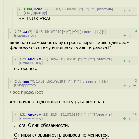
4.104
,
Hedd_
(
?
), 22:03, 18/10/2019 [
^
] [
^^
] [
^^^
] [
ответить
]
+
–
/
[
к модератору
]
SELINUX RBAC
+3
2.26
,
aa
(
?
), 10:45, 15/10/2019 [
^
] [
^^
] [
^^^
] [
ответить
]
[
↓
] [
↑
]
+
–
[
к модератору
]
/
включая возможность рута расковырять хекс едитором
файловую систему и поправить хеш в passwd?
3.29
,
Аноним
(
22
), 10:47, 15/10/2019 [
^
] [
^^
] [
^^^
] [
ответить
]
+
–
/
[
к модератору
]
естессно...
–3
2.30
,
ыы
(
?
), 10:51, 15/10/2019 [
^
] [
^^
] [
^^^
] [
ответить
]
[
↓
] [
↑
]
+
–
[
к модератору
]
/
>все права root
для начала надо понять что у рута нет прав.
+1
3.31
,
Аноним
(
22
), 10:54, 15/10/2019 [
^
] [
^^
] [
^^^
] [
ответить
]
+
–
[
к модератору
]
/
... ога. Одни обязанности.
От игры словами суть вопроса не меняется.