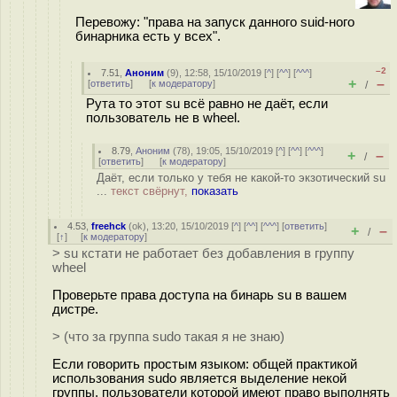
Перевожу: "права на запуск данного suid-ного
бинарника есть у всех".
–2
7.51
,
Аноним
(
9
), 12:58, 15/10/2019 [
^
] [
^^
] [
^^^
]
+
–
[
ответить
]
[
к модератору
]
/
Рута то этот su всё равно не даёт, если
пользователь не в wheel.
8.79
,
Аноним
(
78
), 19:05, 15/10/2019 [
^
] [
^^
] [
^^^
]
+
–
/
[
ответить
]
[
к модератору
]
Даёт, если только у тебя не какой-то экзотический su
...
текст свёрнут,
показать
4.53
,
freehck
(
ok
), 13:20, 15/10/2019 [
^
] [
^^
] [
^^^
] [
ответить
]
+
–
/
[
↑
] [
к модератору
]
> su кстати не работает без добавления в группу
wheel
Проверьте права доступа на бинарь su в вашем
дистре.
> (что за группа sudo такая я не знаю)
Если говорить простым языком: общей практикой
использования sudo является выделение некой
группы, пользователи которой имеют право выполнять