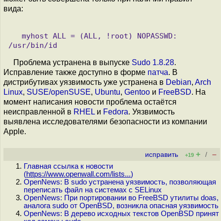
вида:
   myhost ALL = (ALL, !root) NOPASSWD:  
Проблема устранена в выпуске
Sudo 1.8.28
.
Исправление также доступно в форме
патча
. В
дистрибутивах уязвимость уже устранена в
Debian
,
Arch
Linux
,
SUSE/openSUSE
,
Ubuntu
,
Gentoo
и
FreeBSD
. На
момент написания новости проблема остаётся
неисправленной в
RHEL
и
Fedora
. Уязвимость
выявлена исследователями безопасности из компании
Apple.
+
–
исправить
/
+19
Главная ссылка к новости
(
https://www.openwall.com/lists...
)
OpenNews: В sudo устранена уязвимость, позволяющая
переписать файл на системах с SELinux
OpenNews: При портировании во FreeBSD утилиты doas,
аналога sudo от OpenBSD, возникла опасная уязвимость
OpenNews: В дерево исходных текстов OpenBSD принят