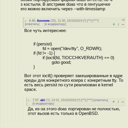
з костыли. В апстриме doas что в гентушечке
его можно включить через --with-timestamp
+2
6.40
,
Аноним
(
25
), 11:30, 15/10/2019 [
^
] [
^^
] [
^^^
]
+
–
[
ответить
]
[
к модератору
]
/
Все чуть интереснее:
if (persist)
fd = open("/dev/tty", O_RDWR);
if (fd != -1) {
if (ioctl(fd, TIOCCHKVERAUTH) == 0)
goto good;
}
Вот этот ioctl() проверяет закешированные в ядре
креды для конкретного юзера с конкретным tty. То
есть весь persist по сути реализован в kernel
space.
7.57
,
abi
(
?
), 14:31, 15/10/2019 [
^
] [
^^
] [
^^^
] [
ответить
]
+
–
/
[
к модератору
]
Да, из-за этого doas портирован не полностью,
этот вызов есть только в OpenBSD.