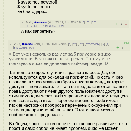
$ systemctl poweroff
$ systemctl reboot
не благодари...
5.95
,
Аноним
(
95
), 23:41, 15/10/2019 [
^
] [
^^
] [
^^^
]
+
–
/
[
ответить
]
[
к модератору
]
А как запретить?
+14
2.27
,
freehck
(
ok
), 10:45, 15/10/2019 [
^
] [
^^
] [
^^^
] [
ответить
]
[
↓
] [
↑
]
+
–
[
к модератору
]
/
> Вот уже несколько раз лет за 5 примерно в sudo
уязвимости. В su такого не встречал. Потому и не
пользуюсь sudo, выделенный root-юзер везде :D
Так ведь это просто утилиты разного класса. Да, обе
используются для эскалации привилегий, но есть много
нюансов: в sudo можно выбрать список команд, которые
доступны пользователю -- а в su предоставяются полные
права доступа от имени другого пользователя; доступ к
этим командам через sudo управляется паролем текущего
пользователя, а в su -- паролем целевого; sudo имеет
гибкие настройки проброса переменных окружения при
эскалации привилегий, su -- нет. Этот список можно
вообще долго продолжать.
В общем, sudo -- это вполне естественное развитие su. su
прост и само собой не имеет проблем. sudo же может