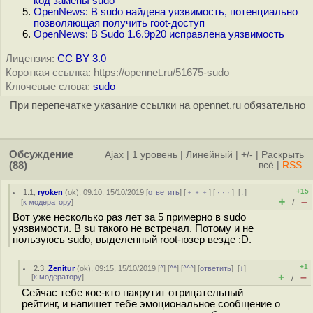
код замены sudo
OpenNews: В sudo найдена уязвимость, потенциально
позволяющая получить root-доступ
OpenNews: В Sudo 1.6.9p20 исправлена уязвимость
Лицензия:
CC BY 3.0
Короткая ссылка: https://opennet.ru/51675-sudo
Ключевые слова:
sudo
При перепечатке указание ссылки на opennet.ru обязательно
Обсуждение
Ajax
|
1 уровень
|
Линейный
|
+/-
|
Раскрыть
(88)
всё
|
RSS
+15
1.1
,
ryoken
(
ok
), 09:10, 15/10/2019 [
ответить
] [
﹢﹢﹢
] [
· · ·
]
[
↓
]
+
–
[
к модератору
]
/
Вот уже несколько раз лет за 5 примерно в sudo
уязвимости. В su такого не встречал. Потому и не
пользуюсь sudo, выделенный root-юзер везде :D.
+1
2.3
,
Zenitur
(
ok
), 09:15, 15/10/2019 [
^
] [
^^
] [
^^^
] [
ответить
]
[
↓
]
+
–
[
к модератору
]
/
Сейчас тебе кое-кто накрутит отрицательный
рейтинг, и напишет тебе эмоциональное сообщение о