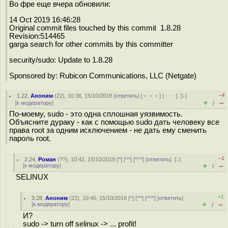
Во фре еще вчера обновили:
14 Oct 2019 16:46:28
Original commit files touched by this commit 1.8.28
Revision:514465
garga search for other commits by this committer
security/sudo: Update to 1.8.28
Sponsored by: Rubicon Communications, LLC (Netgate)
–4
1.22
,
Аноним
(
22
), 10:36, 15/10/2019 [
ответить
] [
﹢﹢﹢
] [
· · ·
]
[
↓
]
+
–
[
к модератору
]
/
По-моему, sudo - это одна сплошная уязвимость.
Объясните дураку - как с помощью sudo дать человеку все
права root за одним исключением - не дать ему сменить
пароль root.
–1
2.24
,
Роман
(
??
), 10:42, 15/10/2019 [
^
] [
^^
] [
^^^
] [
ответить
]
[
↓
]
+
–
[
к модератору
]
/
SELINUX
+1
3.28
,
Аноним
(
22
), 10:46, 15/10/2019 [
^
] [
^^
] [
^^^
] [
ответить
]
+
–
[
к модератору
]
/
И?
sudo -> turn off selinux -> ... profit!