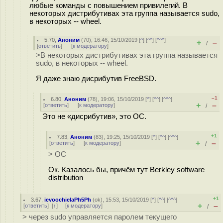
любые команды с повышением привилегий. В
некоторых дистрибутивах эта группа называется sudo,
в некоторых -- wheel.
5.70
,
Аноним
(
70
), 16:46, 15/10/2019 [
^
] [
^^
] [
^^^
]
+
–
/
[
ответить
]
[
к модератору
]
>В некоторых дистрибутивах эта группа называется
sudo, в некоторых -- wheel.
Я даже знаю дисрибутив FreeBSD.
–1
6.80
,
Аноним
(
78
), 19:06, 15/10/2019 [
^
] [
^^
] [
^^^
]
+
–
[
ответить
]
[
к модератору
]
/
Это не «дисрибутив», это ОС.
+1
7.83
,
Аноним
(
83
), 19:25, 15/10/2019 [
^
] [
^^
] [
^^^
]
+
–
[
ответить
]
[
к модератору
]
/
> ОС
Ок. Казалось бы, причём тут Berkley software
distribution
+1
3.67
,
ievoochielaPh5Ph
(
ok
), 15:53, 15/10/2019 [
^
] [
^^
] [
^^^
]
+
–
[
ответить
]
[
↑
] [
к модератору
]
/
> через sudo управляется паролем текущего