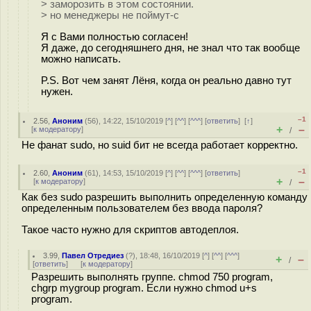
> заморозить в этом состоянии.
> но менеджеры не поймут-с
Я с Вами полностью согласен!
Я даже, до сегодняшнего дня, не знал что так вообще
можно написать.
P.S. Вот чем занят Лёня, когда он реально давно тут
нужен.
–1
2.56
,
Аноним
(
56
), 14:22, 15/10/2019 [
^
] [
^^
] [
^^^
] [
ответить
]
[
↑
]
+
–
[
к модератору
]
/
Не фанат sudo, но suid бит не всегда работает корректно.
–1
2.60
,
Аноним
(
61
), 14:53, 15/10/2019 [
^
] [
^^
] [
^^^
] [
ответить
]
+
–
[
к модератору
]
/
Как без sudo разрешить выполнить определенную команду
определенным пользователем без ввода пароля?
Такое часто нужно для скриптов автодеплоя.
3.99
,
Павел Отредиез
(
?
), 18:48, 16/10/2019 [
^
] [
^^
] [
^^^
]
+
–
/
[
ответить
]
[
к модератору
]
Разрешить выполнять группе. chmod 750 program,
chgrp mygroup program. Если нужно chmod u+s
program.