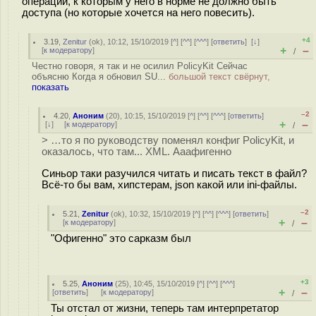
операции, к которым у него в норме не должно быть
доступа (но которые хочется на него повесить).
+4
3.19
,
Zenitur
(
ok
), 10:12, 15/10/2019 [
^
] [
^^
] [
^^^
] [
ответить
]
[
↓
]
+
–
[
к модератору
]
/
Честно говоря, я так и не осилил PolicyKit Сейчас
объясню Когда я обновил SU...
большой текст свёрнут,
показать
–2
4.20
,
Аноним
(
20
), 10:15, 15/10/2019 [
^
] [
^^
] [
^^^
] [
ответить
]
+
–
[
↓
] [
к модератору
]
/
> …то я по руководству поменял конфиг PolicyKit, и
оказалось, что там... XML. Ааафигенно
Синьор таки разучился читать и писать текст в файл?
Всё-то бы вам, хипстерам, json какой или ini-файлы.
–2
5.21
,
Zenitur
(
ok
), 10:32, 15/10/2019 [
^
] [
^^
] [
^^^
] [
ответить
]
+
–
[
к модератору
]
/
"Офигенно" это сарказм был
+3
5.25
,
Аноним
(
25
), 10:45, 15/10/2019 [
^
] [
^^
] [
^^^
]
+
–
[
ответить
]
[
к модератору
]
/
Ты отстал от жизни, теперь там интерпретатор