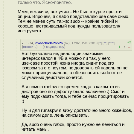
только что. Ясно-понятно.
Ммм, век живи, век учись. Не был в курсе про эти
опции. Впрочем, я слабо представляю use case оных.
Тем не менее суть та же: sudo -- крайне гибкий и
хорошо настраиваемый под нужды пользователя
инструмент.
+2
5.74
,
ievoochielaPh5Ph
(
ok
), 17:02, 15/10/2019 [
^
] [
^^
] [
^^^
]
+
–
[
ответить
]
[
к модератору
]
/
Вот буквально недавно один знакомый
интересовался в ФБ а можно ли так, у него
use-case простой: жена иногда сидит под его
юзером за его ноутом, не доверять ей пароль он не
может принципиально, а обезопасить sudo от ее
случайных действий хочется.
А я помню rootpw со времен когда в каком-то из
дистров оно по дефолту было включено :) Смог и
ему подсказать тогда, и тебе сейчас процитировать
:)
Ну и для runaspw я вижу достаточно много юзкейсов,
на самом деле, лень описывать.
Да, sudo очень гибок, просто нужно не лениться и
читать маны.