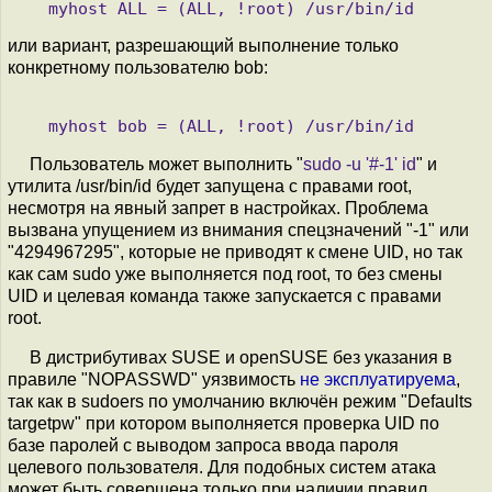
или вариант, разрешающий выполнение только
конкретному пользователю bob:
Пользователь может выполнить "
sudo -u '#-1' id
" и
утилита /usr/bin/id будет запущена с правами root,
несмотря на явный запрет в настройках. Проблема
вызвана упущением из внимания спецзначений "-1" или
"4294967295", которые не приводят к смене UID, но так
как сам sudo уже выполняется под root, то без смены
UID и целевая команда также запускается с правами
root.
В дистрибутивах SUSE и openSUSE без указания в
правиле "NOPASSWD" уязвимость
не эксплуатируема
,
так как в sudoers по умолчанию включён режим "Defaults
targetpw" при котором выполняется проверка UID по
базе паролей с выводом запроса ввода пароля
целевого пользователя. Для подобных систем атака
может быть совершена только при наличии правил