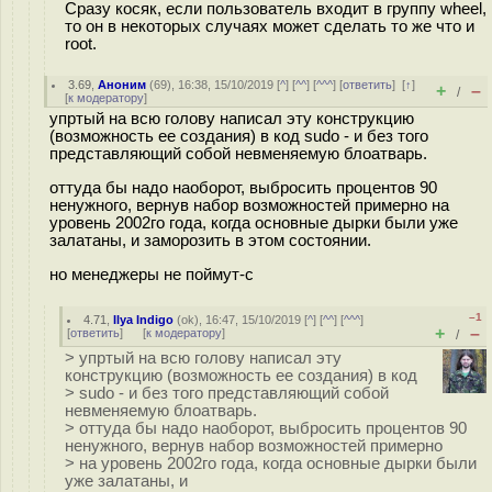
Сразу косяк, если пользователь входит в группу wheel,
то он в некоторых случаях может сделать то же что и
root.
3.69
,
Аноним
(
69
), 16:38, 15/10/2019 [
^
] [
^^
] [
^^^
] [
ответить
]
[
↑
]
+
–
/
[
к модератору
]
упртый на всю голову написал эту конструкцию
(возможность ее создания) в код sudo - и без того
представляющий собой невменяемую блоатварь.
оттуда бы надо наоборот, выбросить процентов 90
ненужного, вернув набор возможностей примерно на
уровень 2002го года, когда основные дырки были уже
залатаны, и заморозить в этом состоянии.
но менеджеры не поймут-с
–1
4.71
,
Ilya Indigo
(
ok
), 16:47, 15/10/2019 [
^
] [
^^
] [
^^^
]
+
–
[
ответить
]
[
к модератору
]
/
> упртый на всю голову написал эту
конструкцию (возможность ее создания) в код
> sudo - и без того представляющий собой
невменяемую блоатварь.
> оттуда бы надо наоборот, выбросить процентов 90
ненужного, вернув набор возможностей примерно
> на уровень 2002го года, когда основные дырки были
уже залатаны, и