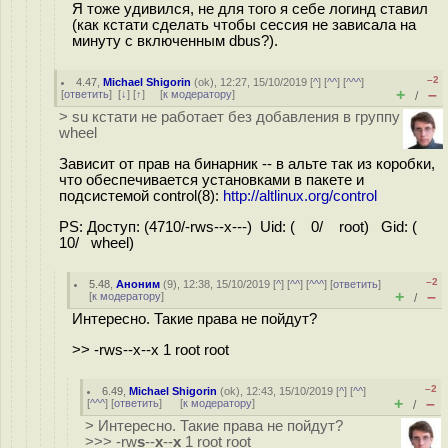
Я тоже удивился, не для того я себе логинд ставил
(как кстати сделать чтобы сессия не зависала на
минуту с включенным dbus?).
–2
4.47
,
Michael Shigorin
(
ok
), 12:27, 15/10/2019 [
^
] [
^^
] [
^^^
]
+
–
[
ответить
]
[
↓
] [
↑
] [
к модератору
]
/
> su кстати не работает без добавления в группу
wheel
Зависит от прав на бинарник -- в альте так из коробки,
что обеспечивается установками в пакете и
подсистемой control(8):
http://altlinux.org/control
PS: Доступ: (4710/-rws--x---) Uid: ( 0/ root) Gid: (
10/ wheel)
–2
5.48
,
Аноним
(
9
), 12:38, 15/10/2019 [
^
] [
^^
] [
^^^
] [
ответить
]
+
–
[
к модератору
]
/
Интересно. Такие права не пойдут?
>> -rws--x--x 1 root root
–2
6.49
,
Michael Shigorin
(
ok
), 12:43, 15/10/2019 [
^
] [
^^
]
+
–
[
^^^
] [
ответить
]
[
к модератору
]
/
> Интересно. Такие права не пойдут?
>>> -rw
s
--
x
--
x
1 root root