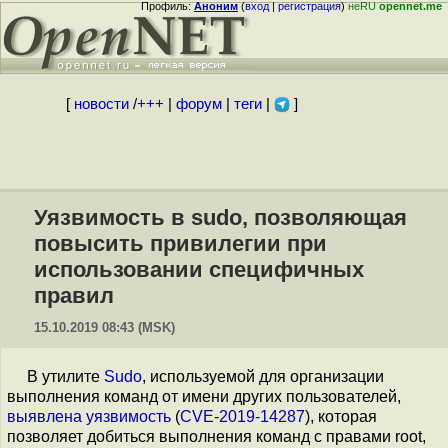
Профиль:
Аноним
(
вход
|
регистрация
)
неRU
opennet.me
[
новости
/
+++
|
форум
|
теги
|
]
Уязвимость в sudo, позволяющая
повысить привилегии при
использовании специфичных
правил
15.10.2019 08:43 (MSK)
В утилите
Sudo
, используемой для организации
выполнения команд от имени других пользователей,
выявлена
уязвимость
(
CVE-2019-14287
), которая
позволяет добиться выполнения команд с правами root,