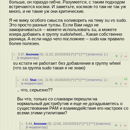
больше, он гораздо гибче. Разумеется, с таким подходом
встречаются косяки. И заметьте, косяков-то там не так уж
много, и не такие уж они критические.
Я не вижу особого смысла холиворить на тему su vs sudo.
Это просто разные тулзы. Если Вам надо не
заморачиваться -- можете использовать su, а можете
юзера добавить в группу sudo/wheel... Какая собственно
разница. А если надо чего посложнее -- sudo как правило
более полезен.
3.37
,
Аноним
(
9
), 11:22, 15/10/2019 [
^
] [
^^
] [
^^^
] [
ответить
]
[
↓
]
+
–
/
[
к модератору
]
su кстати не работает без добавления в группу wheel
(что за группа sudo такая я не знаю)
+2
4.42
,
Stax
(
ok
), 11:39, 15/10/2019 [
^
] [
^^
] [
^^^
] [
ответить
]
[
↓
]
+
–
[
к модератору
]
/
.. что, серьезно??
Вы что, только со слаквари перешли на
нормальный дистрибутив и еще не догадываетесь о
существовании PAM и взаимодействия его настроек со
всеми этими утилитами?
5.44
,
Аноним
(
9
), 12:00, 15/10/2019 [
^
] [
^^
] [
^^^
] [
ответить
]
+
–
/
[
к модератору
]