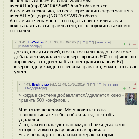
выполнять от какого-то пользователя
user ALL=(mpd)NOPASSWD:/usr/bin/alsamixer
А если их несколько, то всех перечислить через запятую.
user ALL=(git,nginx)NOPASSWD:/bin/bash
А если их очень много, то создать список или alias и
подставлять в эти правила его, но не городить таких вот
костылей.
3.41
,
InuYasha
(
?
), 11:36, 15/10/2019 [
^
] [
^^
] [
^^^
] [
ответить
]
[
↓
]
+
–
/
[
к модератору
]
да это, по сути своей, и есть костыли. когда в системе
добавляется/удаляется юзер - править 500 конфигов. по-
хорошему, это должна быть централизованная БД
юзеров, где у каждого описаны права. хз, может, это лдап
умеет.
–1
4.43
,
Ilya Indigo
(
ok
), 11:48, 15/10/2019 [
^
] [
^^
] [
^^^
] [
ответить
]
+
–
[
к модератору
]
/
> когда в системе добавляется/удаляется юзер -
править 500 конфигов...
Мне такое неведомо. Могу понять что на
говнохостингах чтобы добавлялся, но чтобы
удалялся.
И то, там используют напрямую id-ники, диапазон
которых можно сразу вписать в правила.
Если речь идёт о реальных юзерах, которые