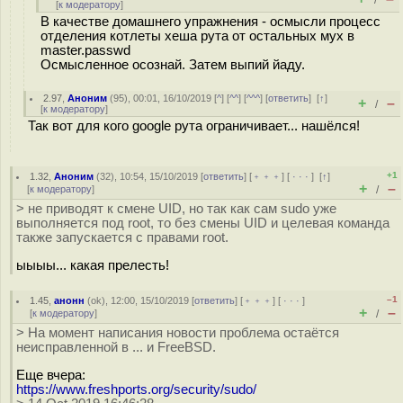
/
[
к модератору
]
В качестве домашнего упражнения - осмысли процесс
отделения котлеты хеша рута от остальных мух в
master.passwd
Осмысленное осознай. Затем выпий йаду.
2.97
,
Аноним
(
95
), 00:01, 16/10/2019 [
^
] [
^^
] [
^^^
] [
ответить
]
[
↑
]
+
–
/
[
к модератору
]
Так вот для кого google рута ограничивает... нашёлся!
+1
1.32
,
Аноним
(
32
), 10:54, 15/10/2019 [
ответить
] [
﹢﹢﹢
] [
· · ·
]
[
↑
]
+
–
[
к модератору
]
/
> не приводят к смене UID, но так как сам sudo уже
выполняется под root, то без смены UID и целевая команда
также запускается с правами root.
ыыыы... какая прелесть!
–1
1.45
,
анонн
(
ok
), 12:00, 15/10/2019 [
ответить
] [
﹢﹢﹢
] [
· · ·
]
+
–
[
к модератору
]
/
> На момент написания новости проблема остаётся
неисправленной в ... и FreeBSD.
Еще вчера:
https://www.freshports.org/security/sudo/