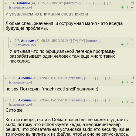
+6
1.4
,
Аноним
(
4
), 09:25, 15/10/2019 [
ответить
] [
﹢﹢﹢
] [
· · ·
]
[
↓
] [
↑
]
+
–
[
к модератору
]
/
> упущением из внимания спецзначени
Любые спец. значения и остроумная магия - это всегда
будущие проблемы.
+1
2.7
,
Аноним
(
8
), 09:36, 15/10/2019 [
^
] [
^^
] [
^^^
] [
ответить
]
+
–
[
к модератору
]
/
Учитывая что по официальной легенде программу
разрабатывает один человек там еще много таких
пасхалок.
–3
1.10
,
Аноним
(
10
), 09:40, 15/10/2019 [
ответить
] [
﹢﹢﹢
] [
· · ·
]
[
↑
]
+
–
[
к модератору
]
/
не зря Поттеринг 'machinectl shell' запилил :)
1.13
,
Аноним
(
20
), 09:49, 15/10/2019 [
ответить
] [
﹢﹢﹢
] [
· · ·
]
[
↓
]
+
–
/
[
к модератору
]
Сито же.
Кстати говоря, если в Debian-based вы не можете удалить
sudo, потому что используете кеды, а кедомейнтейнер
решил, что обязательная установка sudo это security issue,
то можно выпилить x из файла, чтобы оно не запускалось.