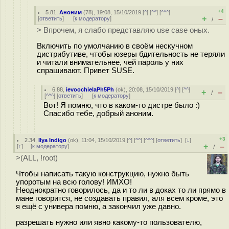
+4
5.81
,
Аноним
(
78
), 19:08, 15/10/2019 [
^
] [
^^
] [
^^^
]
+
–
[
ответить
]
[
к модератору
]
/
> Впрочем, я слабо представляю use case оных.
Включить по умолчанию в своём нескучном
дистрибутиве, чтобы юзеры бдительность не теряли
и читали внимательнее, чей пароль у них
спрашивают. Привет SUSE.
6.88
,
ievoochielaPh5Ph
(
ok
), 20:08, 15/10/2019 [
^
] [
^^
]
+
–
/
[
^^^
] [
ответить
]
[
к модератору
]
Вот! Я помню, что в каком-то дистре было :)
Спасибо тебе, добрый аноним.
+3
2.34
,
Ilya Indigo
(
ok
), 11:04, 15/10/2019 [
^
] [
^^
] [
^^^
] [
ответить
]
[
↓
]
+
–
[
↑
] [
к модератору
]
/
>(ALL, !root)
Чтобы написать такую конструкцию, нужно быть
упоротым на всю голову! ИМХО!
Неоднократно говорилось, да и то ли в доках то ли прямо в
мане говорится, не создавать правил, аля всем кроме, это
я ещё с универа помню, а закончил уже давно.
разрешать нужно или явно какому-то пользователю,