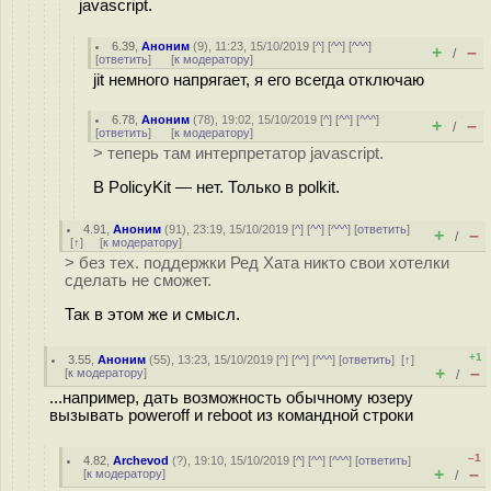
javascript.
6.39
,
Аноним
(
9
), 11:23, 15/10/2019 [
^
] [
^^
] [
^^^
]
+
–
/
[
ответить
]
[
к модератору
]
jit немного напрягает, я его всегда отключаю
6.78
,
Аноним
(
78
), 19:02, 15/10/2019 [
^
] [
^^
] [
^^^
]
+
–
/
[
ответить
]
[
к модератору
]
> теперь там интерпретатор javascript.
В PolicyKit — нет. Только в polkit.
4.91
,
Аноним
(
91
), 23:19, 15/10/2019 [
^
] [
^^
] [
^^^
] [
ответить
]
+
–
/
[
↑
] [
к модератору
]
> без тех. поддержки Ред Хата никто свои хотелки
сделать не сможет.
Так в этом же и смысл.
+1
3.55
,
Аноним
(
55
), 13:23, 15/10/2019 [
^
] [
^^
] [
^^^
] [
ответить
]
[
↑
]
+
–
[
к модератору
]
/
...например, дать возможность обычному юзеру
вызывать poweroff и reboot из командной строки
–1
4.82
,
Archevod
(
?
), 19:10, 15/10/2019 [
^
] [
^^
] [
^^^
] [
ответить
]
+
–
[
к модератору
]
/