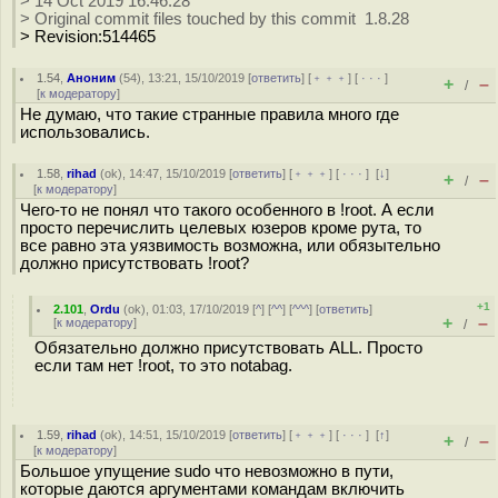
> 14 Oct 2019 16:46:28
> Original commit files touched by this commit 1.8.28
> Revision:514465
1.54
,
Аноним
(
54
), 13:21, 15/10/2019 [
ответить
] [
﹢﹢﹢
] [
· · ·
]
+
–
/
[
к модератору
]
Не думаю, что такие странные правила много где
использовались.
1.58
,
rihad
(
ok
), 14:47, 15/10/2019 [
ответить
] [
﹢﹢﹢
] [
· · ·
]
[
↓
]
+
–
/
[
к модератору
]
Чего-то не понял что такого особенного в !root. А если
просто перечислить целевых юзеров кроме рута, то
все равно эта уязвимость возможна, или обязытельно
должно присутствовать !root?
+1
2.101
,
Ordu
(
ok
), 01:03, 17/10/2019 [
^
] [
^^
] [
^^^
] [
ответить
]
+
–
[
к модератору
]
/
Обязательно должно присутствовать ALL. Просто
если там нет !root, то это notabag.
1.59
,
rihad
(
ok
), 14:51, 15/10/2019 [
ответить
] [
﹢﹢﹢
] [
· · ·
]
[
↑
]
+
–
/
[
к модератору
]
Большое упущение sudo что невозможно в пути,
которые даются аргументами командам включить