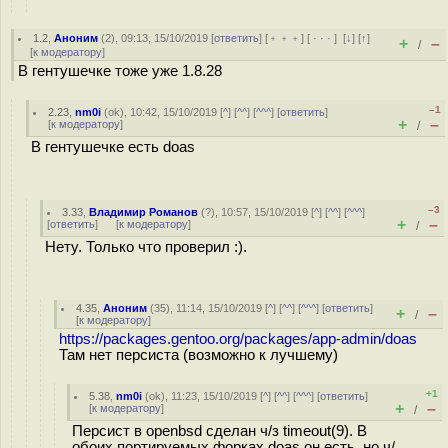
1.2
,
Аноним
(
2
), 09:13, 15/10/2019 [
ответить
] [
﹢﹢﹢
] [
· · ·
]
[
↓
] [
↑
]
+
–
/
[
к модератору
]
В гентушечке тоже уже 1.8.28
–1
2.23
,
nm0i
(
ok
), 10:42, 15/10/2019 [
^
] [
^^
] [
^^^
] [
ответить
]
+
–
[
к модератору
]
/
В гентушечке есть doas
–3
3.33
,
Владимир Романов
(
?
), 10:57, 15/10/2019 [
^
] [
^^
] [
^^^
]
+
–
[
ответить
]
[
к модератору
]
/
Нету. Только что проверил :).
4.35
,
Аноним
(
35
), 11:14, 15/10/2019 [
^
] [
^^
] [
^^^
] [
ответить
]
+
–
/
[
к модератору
]
https://packages.gentoo.org/packages/app-admin/doas
Там нет персиста (возможно к лучшему)
+1
5.38
,
nm0i
(
ok
), 11:23, 15/10/2019 [
^
] [
^^
] [
^^^
] [
ответить
]
+
–
[
к модератору
]
/
Персист в openbsd сделан ч/з timeout(9). В
обоих портируемых форках doas он есть, но ч/