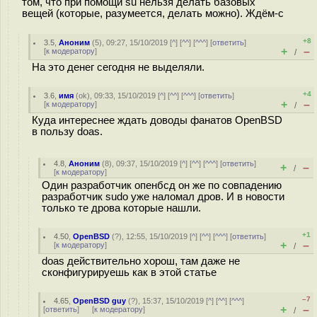
том, что при помощи su нельзя делать базовых
вещей (которые, разумеется, делать можно). Ждём-с
+8
3.5
,
Аноним
(
5
), 09:27, 15/10/2019 [
^
] [
^^
] [
^^^
] [
ответить
]
+
–
[
к модератору
]
/
На это денег сегодня не выделяли.
+4
3.6
,
имя
(
ok
), 09:33, 15/10/2019 [
^
] [
^^
] [
^^^
] [
ответить
]
+
–
[
к модератору
]
/
Куда интереснее ждать доводы фанатов OpenBSD
в пользу doas.
4.8
,
Аноним
(
8
), 09:37, 15/10/2019 [
^
] [
^^
] [
^^^
] [
ответить
]
+
–
/
[
к модератору
]
Один разработчик опенбсд он же по совпадению
разработчик sudo уже наломал дров. И в новости
только те дрова которые нашли.
+1
4.50
,
OpenBSD
(
?
), 12:55, 15/10/2019 [
^
] [
^^
] [
^^^
] [
ответить
]
+
–
[
к модератору
]
/
doas действительно хорош, там даже не
сконфигурируешь как в этой статье
–7
4.65
,
OpenBSD guy
(
?
), 15:37, 15/10/2019 [
^
] [
^^
] [
^^^
]
+
–
[
ответить
]
[
к модератору
]
/