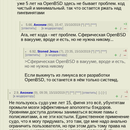
уже 5 лет на OpenBSD здесь не бывает проблем. код
чистый и минимальный. так что остается ржать над
пингвинятами
+3
5.66
,
Аноним
(
66
), 15:47, 15/10/2019 [
^
] [
^^
] [
^^^
]
+
–
[
ответить
]
[
к модератору
]
/
Ага, нет кода - нет проблем. Сферическая OpenBSD
в вакууме, вроде и есть, но не нужна никому...
–6
6.92
,
Stoned Jesus
(
?
), 23:35, 15/10/2019 [
^
] [
^^
] [
^^^
]
+
–
[
ответить
]
[
к модератору
]
/
>Сферическая OpenBSD в вакууме, вроде и есть,
но не нужна никому
Если выкинуть из линукса все разработки
OpenBSD, то останется в нём только системд.
–1
2.9
,
Аноним
(
9
), 09:39, 15/10/2019 [
^
] [
^^
] [
^^^
] [
ответить
]
[
↓
] [
↑
]
+
–
[
к модератору
]
/
Не пользуюсь судо уже лет 15, фигня это всё, убунтятам
промыли мозги эффективные апологеты бэкдоров.
Уровнями доступа должны заниматься всякие памы с
полисикитами, а не эти костыли. Единственное применение
судо, что я могу придумать, это там, где мне надо анально
ограничить пользователя, но при этом дать тому права на