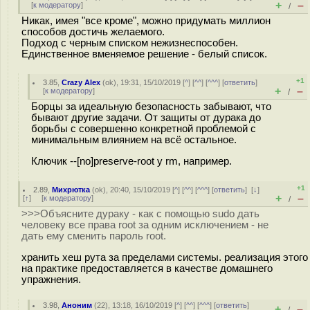
+
–
[
к модератору
]
/
Никак, имея "все кроме", можно придумать миллион
способов достичь желаемого.
Подход с черным списком нежизнеспособен.
Единственное вменяемое решение - белый список.
+1
3.85
,
Crazy Alex
(
ok
), 19:31, 15/10/2019 [
^
] [
^^
] [
^^^
] [
ответить
]
+
–
[
к модератору
]
/
Борцы за идеальную безопасность забывают, что
бывают другие задачи. От защиты от дурака до
борьбы с совершенно конкретной проблемой с
минимальным влиянием на всё остальное.
Ключик --[no]preserve-root у rm, например.
+1
2.89
,
Михрютка
(
ok
), 20:40, 15/10/2019 [
^
] [
^^
] [
^^^
] [
ответить
]
[
↓
]
+
–
[
↑
] [
к модератору
]
/
>>>Объясните дураку - как с помощью sudo дать
человеку все права root за одним исключением - не
дать ему сменить пароль root.
хранить хеш рута за пределами системы. реализация этого
на практике предоставляется в качестве домашнего
упражнения.
3.98
,
Аноним
(
22
), 13:18, 16/10/2019 [
^
] [
^^
] [
^^^
] [
ответить
]
+
–