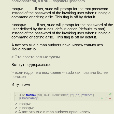
пользователя, а в su -- паролем целевого
rootpw If set, sudo will prompt for the root password
instead of the password of the invoking user when running a
command or editing a file. This flag is off by default.
runaspw If set, sudo will prompt for the password of the
user defined by the runas_default option (defaults to root)
instead of the password of the invoking user when running a
command or editing a file. This flag is off by default.
А вот это мне в man sudoers приснилось только что.
Ясно-понятно.
> Это просто разные тулзы.
Вот тут поддерживаю.
> если надо чего посложнее -- sudo как правило более
полезен
И тут тоже
+2
4.72
,
freehck
(
ok
), 16:48, 15/10/2019 [
^
] [
^^
] [
^^^
] [
ответить
]
+
–
[
к модератору
]
/
> rootpw
> runaspw
> А вот это мне в man sudoers приснилось