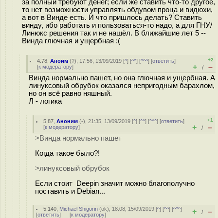
за полный требуют денег; если же ставить что-то другое,
то нет возможности управлять обдувом проца и видюхи,
а вот в Винде есть. И что пришлось делать? Ставить
винду, ибо работать и пользоваться-то надо, а для ГНУ/
Линюкс решения так и не нашёл. В ближайшие лет 5 --
Винда глючная и ущербная :(
+2
4.78
,
Аноим
(
?
), 17:56, 13/09/2019 [
^
] [
^^
] [
^^^
] [
ответить
]
+
–
[
к модератору
]
/
Винда нормально пашет, но она глючная и ущербная. А
линуксовый обрубок оказался непригодным барахлом,
но он всё равно няшный.
Л - логика
+1
5.87
,
Аноним
(
-
), 21:35, 13/09/2019 [
^
] [
^^
] [
^^^
] [
ответить
]
+
–
[
к модератору
]
/
>Винда нормально пашет
Когда такое было?!
>линуксовый обрубок
Если стоит Deepin значит можно благополучно
поставить и Debian...
5.140
,
Michael Shigorin
(
ok
), 18:08, 15/09/2019 [
^
] [
^^
] [
^^^
]
+
–
/
[
ответить
]
[
к модератору
]