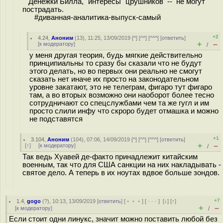
Денежки Билла, "интересы" црушников -- не могут
пострадать.
#диванная-аналитика-выпуск-самый
+2
4.24
,
Аноним
(
13
), 11:25, 13/09/2019 [
^
] [
^^
] [
^^^
] [
ответить
]
+
–
[
к модератору
]
/
у меня другая теория, будь мягкие действительно
принципиальны то сразу бы сказали что не будут
этого делать, но во первых они реально не смогут
сказать нет иначе их просто на законодательном
уровне закатают, это не телеграм, фигаро тут фигаро
там, а во вторых возможно они наоборот более тесно
сотрудничают со спецслужбами чем та же гугл и им
просто слили инфу что скроро будет отмашка и можно
не подставятся
+1
3.104
,
Аноним
(
104
), 07:06, 14/09/2019 [
^
] [
^^
] [
^^^
] [
ответить
]
+
–
[
↑
] [
к модератору
]
/
Так ведь Хуавей де-факто принадлежит китайским
военным, так что для США санкции на них накладывать -
святое дело. А теперь в их ноутах вдвое больше зондов.
+7
1.4
,
gogo
(
?
), 10:13, 13/09/2019 [
ответить
] [
﹢﹢﹢
] [
· · ·
]
[
↓
] [
↑
]
+
–
[
к модератору
]
/
Если стоит одни линукс, значит можно поставить любой без