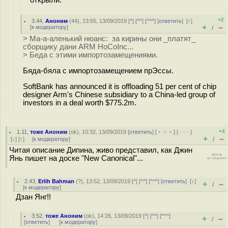
открыли.
+2
3.44
,
Аноним
(
44
), 13:55, 13/09/2019 [
^
] [
^^
] [
^^^
] [
ответить
]
[
↑
]
+
–
[
к модератору
]
/
> Ма-а-аленький нюанс: за кирины они _платят_
сборщику дани ARM HoCoInc...
> Беда с этими импортозамещениями.
Бяда-бяла с импортозамещением прЭссы.
SoftBank has announced it is offloading 51 per cent of chip
designer Arm's Chinese subsidiary to a China-led group of
investors in a deal worth $775.2m.
+4
1.11
,
тоже Аноним
(
ok
), 10:32, 13/09/2019 [
ответить
] [
﹢﹢﹢
] [
· · ·
]
+
–
[
↓
] [
↑
] [
к модератору
]
/
Читая описание Дипина, живо представил, как Джин
Янь пишет на доске "New Canonical"...
2.43
,
Erlih Bahman
(
?
), 13:52, 13/09/2019 [
^
] [
^^
] [
^^^
] [
ответить
]
[
↓
]
+
–
/
[
к модератору
]
Дзан Янг!!
3.52
,
тоже Аноним
(
ok
), 14:26, 13/09/2019 [
^
] [
^^
] [
^^^
]
+
–
/
[
ответить
]
[
к модератору
]