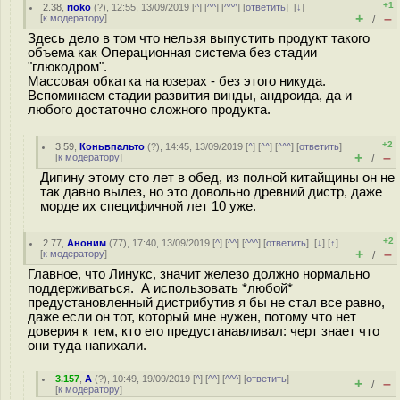
+1
2.38
,
rioko
(
?
), 12:55, 13/09/2019 [
^
] [
^^
] [
^^^
] [
ответить
]
[
↓
]
+
–
[
к модератору
]
/
Здесь дело в том что нельзя выпустить продукт такого
объема как Операционная система без стадии
"глюкодром".
Массовая обкатка на юзерах - без этого никуда.
Вспоминаем стадии развития винды, андроида, да и
любого достаточно сложного продукта.
+2
3.59
,
Коньвпальто
(
?
), 14:45, 13/09/2019 [
^
] [
^^
] [
^^^
] [
ответить
]
+
–
[
к модератору
]
/
Дипину этому сто лет в обед, из полной китайщины он не
так давно вылез, но это довольно древний дистр, даже
морде их специфичной лет 10 уже.
+2
2.77
,
Аноним
(
77
), 17:40, 13/09/2019 [
^
] [
^^
] [
^^^
] [
ответить
]
[
↓
] [
↑
]
+
–
[
к модератору
]
/
Главное, что Линукс, значит железо должно нормально
поддерживаться. А использовать *любой*
предустановленный дистрибутив я бы не стал все равно,
даже если он тот, который мне нужен, потому что нет
доверия к тем, кто его предустанавливал: черт знает что
они туда напихали.
3.157
,
A
(
?
), 10:49, 19/09/2019 [
^
] [
^^
] [
^^^
] [
ответить
]
+
–
/
[
к модератору
]