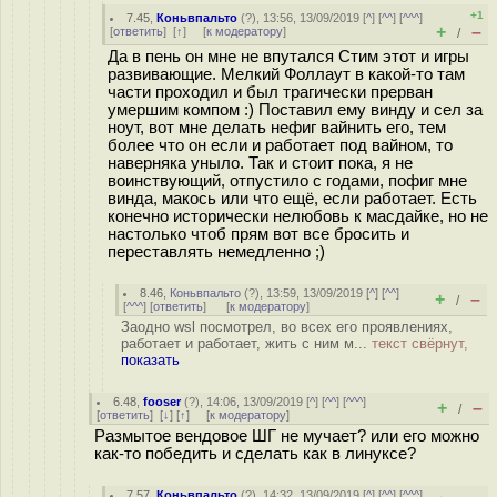
+1
7.45
,
Коньвпальто
(
?
), 13:56, 13/09/2019 [
^
] [
^^
] [
^^^
]
+
–
[
ответить
]
[
↑
] [
к модератору
]
/
Да в пень он мне не впутался Стим этот и игры
развивающие. Мелкий Фоллаут в какой-то там
части проходил и был трагически прерван
умершим компом :) Поставил ему винду и сел за
ноут, вот мне делать нефиг вайнить его, тем
более что он если и работает под вайном, то
наверняка уныло. Так и стоит пока, я не
воинствующий, отпустило с годами, пофиг мне
винда, макось или что ещё, если работает. Есть
конечно исторически нелюбовь к масдайке, но не
настолько чтоб прям вот все бросить и
переставлять немедленно ;)
8.46
,
Коньвпальто
(
?
), 13:59, 13/09/2019 [
^
] [
^^
]
+
–
/
[
^^^
] [
ответить
]
[
к модератору
]
Заодно wsl посмотрел, во всех его проявлениях,
работает и работает, жить с ним м...
текст свёрнут,
показать
6.48
,
fooser
(
?
), 14:06, 13/09/2019 [
^
] [
^^
] [
^^^
]
+
–
/
[
ответить
]
[
↓
] [
↑
] [
к модератору
]
Размытое вендовое ШГ не мучает? или его можно
как-то победить и сделать как в линуксе?
7.57
,
Коньвпальто
(
?
), 14:32, 13/09/2019 [
^
] [
^^
] [
^^^
]