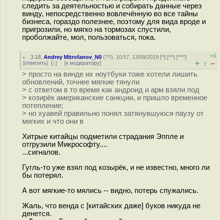
следить за деятельностью и собирать данные через
винду, непосредственно вовлечённую во все тайны
бизнеса, гораздо полезнее, поэтому для вида вроде и
пригрозили, но мягко на тормозах спустили,
проболжайте, мол, пользоваться, пока.
+3
3.18
,
Andrey Mitrofanov_N0
(
??
), 10:57, 13/09/2019 [
^
] [
^^
] [
^^^
]
+
–
[
ответить
]
[
↓
] [
к модератору
]
/
> просто на винде их ноутбуки тоже хотели лишить
обновлений, точнее мягкие тянули
> с ответом в то время как андроид и арм взяли под
> козирёк американские санкции, и пришло временное
потепление;
> но хуавей правильно понял затянувшуюся паузу от
мягких и что они в
Хитрые китайцы подметили страдания Эппле и
отгрузили Микрософту....
...сигналов.
Гугль-то уже взял под козырёк, и не известно, много ли
бы потерял.
А вот мягкие-то мялись -- видно, потерь спужались.
Жаль, что венда с [китайских даже] буков никуда не
денется.