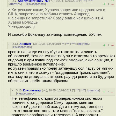
+3
2.7
,
Andrey Mitrofanov_N0
(
??
), 10:24, 13/09/2019 [
^
] [
^^
] [
^^^
]
+
–
[
ответить
]
[
к модератору
]
/
> Хитренькие какие, Хуавею запретили продаваться в
США, запретили на мобилы ставить Андроид,
> а винду не запретили? Сразу видно чем шпионят. А
Хуавей молодцы,
> нездаюццо :)
И спасибо Дональду за импортозамещение. #Успех
2.13
,
Аноним
(
13
), 10:36, 13/09/2019 [
^
] [
^^
] [
^^^
] [
ответить
]
+
–
/
[
к модератору
]
просто на винде их ноутбуки тоже хотели лишить
обновлений, точнее мягкие тянули с ответом в то время как
андроид и арм взяли под козирёк американские санкции, и
пришло временное потепление;
но хуавей правильно понял затянувшуюся паузу от мягких
и что они в итоге скажут - "да дядюшка Трамп, сделаем",
поэтому не дожидаясь второго раунда решили на будущее
обезопасить себя таким образом
3.15
,
Константавр
(
ok
), 10:45, 13/09/2019 [
^
] [
^^
] [
^^^
] [
ответить
]
+
–
/
[
к модератору
]
Не, телефоны с открытой операционной системой
подчиняются дядюшке Сэму гораздо ментше
закрытой десктопной оси. Да и к тому же, телефон
- это только контакты, там можно "жоска наказать",
подорвав сообщение и телеграфы. А продолжать