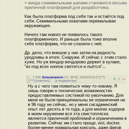
> винда семимильными шагами становится весьма
приличной платформой для разработчика.
Как была платформа под себя так и остаётся под
себя. Семимильными охватами перемалывая
окружающее.
Ничего там нового не появилось такого
платформенного. И раньше была тоже вполне
себе платформа, что не слазили с неё.
Др. дело, что внешне у них затеи на редкость
уродливы в итоге. Снаружи. И сейчас с этим стало
хуже. Но уж вендор вендорово держит в кулаке,
"из под всех кнопок светится и льётся"...
7.144
,
Коньвпальто
(
?
), 08:40, 16/09/2019 [
^
] [
^^
]
+
–
/
[
^^^
] [
ответить
]
[
к модератору
]
Ну а с чего там появиться чему-то новому. Я
лишь говорю о технических возможностях
предоставляемых системой по умолчанию. Для
меня не были принципиальны ее ограничения ни
в 96 году ни сейчас, но у меня сисадминский
опыт лет десять в те года, а для многих кодеров
в моем окружении вся эта свистопляска
является приличной проблемой и ограничением в
развитии. Сейчас им стало проще, wsl, docker,
более-менее нормальная консоль, даже фигов