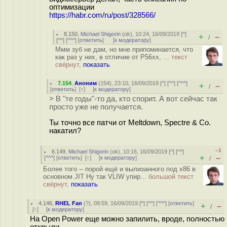
оптимизации
https://habr.com/ru/post/328566/
8.150
,
Michael Shigorin
(
ok
), 10:24, 16/09/2019 [
^
]
+
–
/
[
^^
] [
^^^
] [
ответить
]
[
к модератору
]
Ммм зуб не дам, но мне припоминается, что
как раз у них, в отличие от P56xx, ...
текст
свёрнут,
показать
7.154
,
Аноним
(
154
), 23:10, 16/09/2019 [
^
] [
^^
] [
^^^
]
+
–
/
[
ответить
]
[
↑
] [
к модератору
]
> В "те годы"-то да, кто спорит. А вот сейчас так
просто уже не получается.
Ты точно все патчи от Meltdown, Spectre & Co.
накатил?
–1
6.149
,
Michael Shigorin
(
ok
), 10:16, 16/09/2019 [
^
] [
^^
]
+
–
[
^^^
] [
ответить
]
[
↑
] [
к модератору
]
/
Более того -- порой ещё и вылизанного под x86 в
основном JIT Ну так VLIW упир...
большой текст
свёрнут,
показать
4.146
,
RHEL Fan
(
?
), 09:59, 16/09/2019 [
^
] [
^^
] [
^^^
] [
ответить
]
+
–
/
[
↑
] [
к модератору
]
На Open Power еще можно запилить, вроде, полностью