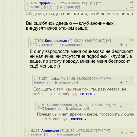
–1
6.97
,
трурль
(
?
), 22:56, 13/09/2019 [
^
] [
^^
] [
^^^
]
+
–
[
ответить
]
[
↓
] [
↑
] [
к модератору
]
/
>А дома, стыдно признаться, вообще осела винда.
Вы ошиблись дверью — клуб анонимных
виндузятников этажом выше.
+1
7.109
,
Коньвпальто
(
?
), 08:20, 14/09/2019 [
^
] [
^^
]
+
–
[
^^^
] [
ответить
]
[
к модератору
]
/
В силу взрослости меня одинаково не беспокоят
ни наличие, ни отсутствие подобных "клубов", а
ваше, по этому поводу, мнение меня беспокоит
ещё меньше :)
+1
8.137
,
macfaq
(
?
), 14:29, 15/09/2019 [
^
] [
^^
] [
^^^
]
+
–
[
ответить
]
[
к модератору
]
/
Сообщить о том, как тебе пох, ты, разумеется, не
забыл ...
текст свёрнут,
показать
9.142
,
Коньвпальто
(
?
), 07:57, 16/09/2019 [
^
] [
^^
]
+
–
/
[
^^^
] [
ответить
]
[
к модератору
]
Почему бы и нет, времени вагон, поговорить люблю
...
текст свёрнут,
показать
6.128
,
Анонимно
(
?
), 21:59, 14/09/2019 [
^
] [
^^
] [
^^^
]
+
–
/
[
ответить
]
[
↓
] [
↑
] [
к модератору
]