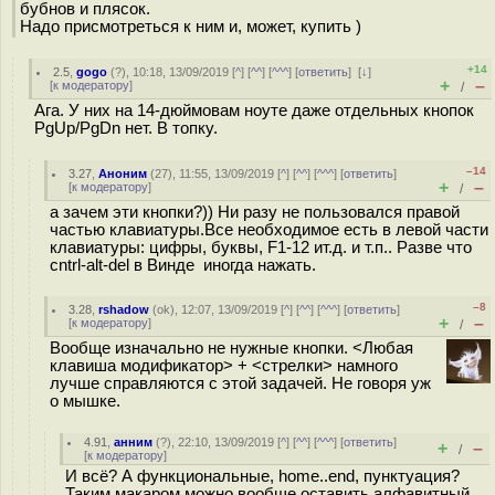
бубнов и плясок.
Надо присмотреться к ним и, может, купить )
+14
2.5
,
gogo
(
?
), 10:18, 13/09/2019 [
^
] [
^^
] [
^^^
] [
ответить
]
[
↓
]
+
–
[
к модератору
]
/
Ага. У них на 14-дюймовам ноуте даже отдельных кнопок
PgUp/PgDn нет. В тoпку.
–14
3.27
,
Аноним
(
27
), 11:55, 13/09/2019 [
^
] [
^^
] [
^^^
] [
ответить
]
+
–
[
к модератору
]
/
а зачем эти кнопки?)) Ни разу не пользовался правой
частью клавиатуры.Все необходимое есть в левой части
клавиатуры: цифры, буквы, F1-12 ит.д. и т.п.. Разве что
cntrl-alt-del в Винде иногда нажать.
–8
3.28
,
rshadow
(
ok
), 12:07, 13/09/2019 [
^
] [
^^
] [
^^^
] [
ответить
]
+
–
[
к модератору
]
/
Вообще изначально не нужные кнопки. <Любая
клавиша модификатор> + <стрелки> намного
лучше справляются с этой задачей. Не говоря уж
о мышке.
4.91
,
анним
(
?
), 22:10, 13/09/2019 [
^
] [
^^
] [
^^^
] [
ответить
]
+
–
/
[
к модератору
]
И всё? А функциональные, home..end, пунктуация?
Таким макаром можно вообще оставить алфавитный