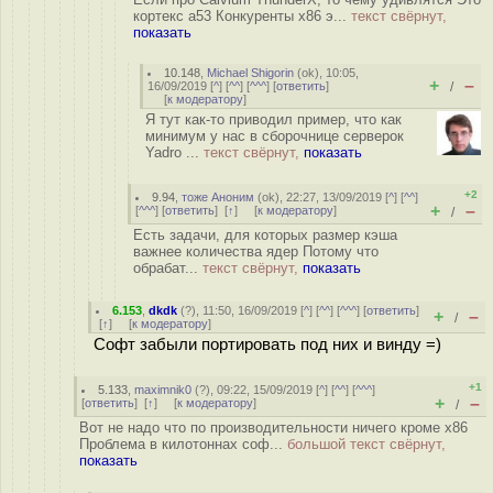
кортекс а53 Конкуренты х86 э...
текст свёрнут,
показать
10.148
,
Michael Shigorin
(
ok
), 10:05,
+
–
16/09/2019 [
^
] [
^^
] [
^^^
] [
ответить
]
/
[
к модератору
]
Я тут как-то приводил пример, что как
минимум у нас в сборочнице серверок
Yadro ...
текст свёрнут,
показать
+2
9.94
,
тоже Аноним
(
ok
), 22:27, 13/09/2019 [
^
] [
^^
]
+
–
[
^^^
] [
ответить
]
[
↑
] [
к модератору
]
/
Есть задачи, для которых размер кэша
важнее количества ядер Потому что
обрабат...
текст свёрнут,
показать
6.153
,
dkdk
(
?
), 11:50, 16/09/2019 [
^
] [
^^
] [
^^^
] [
ответить
]
+
–
/
[
↑
] [
к модератору
]
Софт забыли портировать под них и винду =)
+1
5.133
,
maximnik0
(
?
), 09:22, 15/09/2019 [
^
] [
^^
] [
^^^
]
+
–
[
ответить
]
[
↑
] [
к модератору
]
/
Вот не надо что по производительности ничего кроме x86
Проблема в килотоннах соф...
большой текст свёрнут,
показать