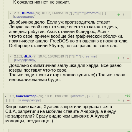
К сожалению нет, не значит.
2.99
,
Kuromi
(
ok
), 01:02, 14/09/2019 [
^
] [
^^
] [
^^^
] [
ответить
]
[
↑
]
+
–
/
[
к модератору
]
Да обычное дело. Если уж производитель ставит
Линукс на свой ноут то чаще всего это какая-то дичь,
а не дистрибутив. Asus ставили Ксандрос, Acer -
что-то своё, причем вообще без графической оболочки,
практичсеки аналог FreeDOS по отношению к покупателю.
Dell вроде ставили Убунту, но все равно не взлетело.
2.152
,
dkdk
(
?
), 10:40, 16/09/2019 [
^
] [
^^
] [
^^^
] [
ответить
]
+
–
/
[
к модератору
]
Довольно симпатичная заглушка для харда. Все равно
юзеры поставят что-то свое.
Только ради кнопки старт можно купить =)) Только клава
нелокализованная будет.
+10
1.2
,
Константавр
(
ok
), 10:11, 13/09/2019 [
ответить
] [
﹢﹢﹢
] [
· · ·
]
+
–
[
↓
] [
↑
] [
к модератору
]
/
Хитренькие какие, Хуавею запретили продаваться в
США, запретили на мобилы ставить Андроид, а винду
не запретили? Сразу видно чем шпионят. А Хуавей
молодцы, нездаюццо :)