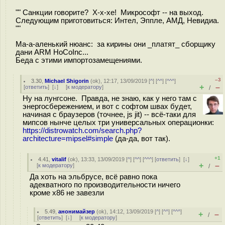
"" Санкции говорите? Х-х-хе! Микрософт -- на выход.
Следующим приготовиться: Интел, Эппле, АМД, Невидиа.
""
Ма-а-аленький нюанс: за кирины они _платят_ сборщику
дани ARM HoCoInc...
Беда с этими импортозамещениями.
–3
3.30
,
Michael Shigorin
(
ok
), 12:17, 13/09/2019 [
^
] [
^^
] [
^^^
]
+
–
[
ответить
]
[
↓
] [
к модератору
]
/
Ну на лунгсоне. Правда, не знаю, как у него там с
энергосбережением, и вот с софтом швах будет,
начиная с браузеров (точнее, js jit) -- всё-таки для
мипсов нынче целых три универсальных операционки:
https://distrowatch.com/search.php?
architecture=mipsel#simple
(да-да, вот так).
+1
4.41
,
vitalif
(
ok
), 13:33, 13/09/2019 [
^
] [
^^
] [
^^^
] [
ответить
]
[
↓
]
+
–
[
к модератору
]
/
Да хоть на эльбрусе, всё равно пока
адекватного по производительности ничего
кроме x86 не завезли
5.49
,
анонимайзер
(
ok
), 14:12, 13/09/2019 [
^
] [
^^
] [
^^^
]
+
–
/
[
ответить
]
[
↓
] [
к модератору
]