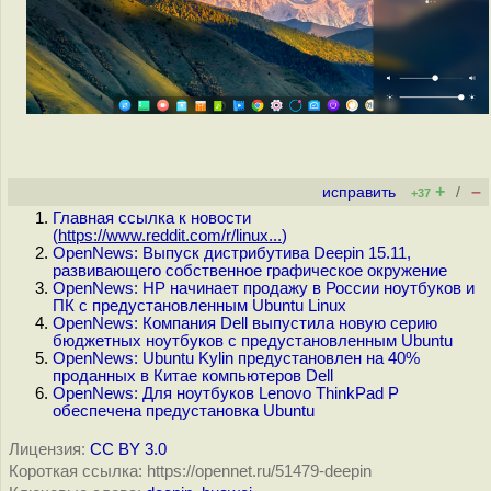
+
–
исправить
/
+37
Главная ссылка к новости
(
https://www.reddit.com/r/linux...
)
OpenNews: Выпуск дистрибутива Deepin 15.11,
развивающего собственное графическое окружение
OpenNews: HP начинает продажу в России ноутбуков и
ПК с предустановленным Ubuntu Linux
OpenNews: Компания Dell выпустила новую серию
бюджетных ноутбуков с предустановленным Ubuntu
OpenNews: Ubuntu Kylin предустановлен на 40%
проданных в Китае компьютеров Dell
OpenNews: Для ноутбуков Lenovo ThinkPad P
обеспечена предустановка Ubuntu
Лицензия:
CC BY 3.0
Короткая ссылка: https://opennet.ru/51479-deepin