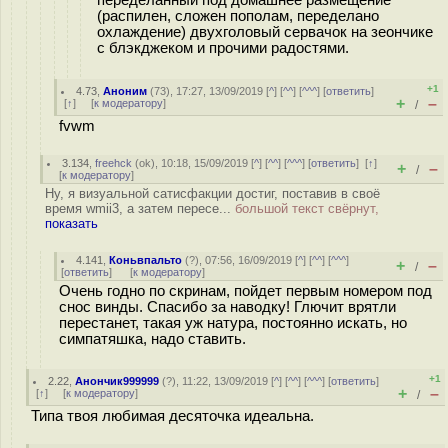
переделанный под домашнее размещение
(распилен, сложен пополам, переделано
охлаждение) двухголовый сервачок на зеончике
с блэкджеком и прочими радостями.
+1
4.73
,
Аноним
(
73
), 17:27, 13/09/2019 [
^
] [
^^
] [
^^^
] [
ответить
]
+
–
[
↑
] [
к модератору
]
/
fvwm
3.134
,
freehck
(
ok
), 10:18, 15/09/2019 [
^
] [
^^
] [
^^^
] [
ответить
]
[
↑
]
+
–
/
[
к модератору
]
Ну, я визуальной сатисфакции достиг, поставив в своё
время wmii3, а затем пересе...
большой текст свёрнут,
показать
4.141
,
Коньвпальто
(
?
), 07:56, 16/09/2019 [
^
] [
^^
] [
^^^
]
+
–
/
[
ответить
]
[
к модератору
]
Очень годно по скринам, пойдет первым номером под
снос винды. Спасибо за наводку! Глючит врятли
перестанет, такая уж натура, постоянно искать, но
симпатяшка, надо ставить.
+1
2.22
,
Анончик999999
(
?
), 11:22, 13/09/2019 [
^
] [
^^
] [
^^^
] [
ответить
]
+
–
[
↑
] [
к модератору
]
/
Типа твоя любимая десяточка идеальна.