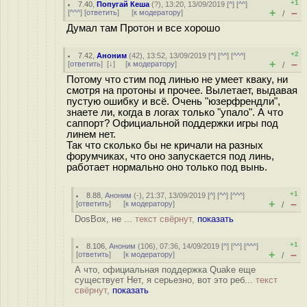
+1
7.40
,
Попугай Кеша
(
?
), 13:20, 13/09/2019 [
^
] [
^^
]
+
–
[
^^^
] [
ответить
]
[
к модератору
]
/
Думал там Протон и все хорошо
+2
7.42
,
Аноним
(
42
), 13:52, 13/09/2019 [
^
] [
^^
] [
^^^
]
+
–
[
ответить
]
[
↓
] [
к модератору
]
/
Потому что стим под линью не умеет кваку, ни
смотря на протоны и прочее. Вылетает, выдавая
пустую ошибку и всё. Очень "юзерфрендли",
знаете ли, когда в логах только "упало". А что
саппорт? Официальной поддержки игры под
линем нет.
Так что сколько бы не кричали на разных
форумчиках, что оно запускается под линь,
работает нормально оно только под вынь.
+1
8.88
,
Аноним
(
-
), 21:37, 13/09/2019 [
^
] [
^^
] [
^^^
]
+
–
[
ответить
]
[
к модератору
]
/
DosBox, не ...
текст свёрнут,
показать
+1
8.106
,
Аноним
(
106
), 07:36, 14/09/2019 [
^
] [
^^
] [
^^^
]
+
–
[
ответить
]
[
к модератору
]
/
А что, официальная поддержка Quake еще
существует Нет, я серьезно, вот это реб...
текст
свёрнут,
показать