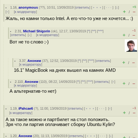
+5
1.16
,
anonymous
(
??
), 10:51, 13/09/2019 [
ответить
] [
﹢﹢﹢
] [
· · ·
]
[
↓
]
+
–
[
↑
] [
к модератору
]
/
Жаль, но камни только Intel. А его что-то уже не хочется... :)
–1
2.31
,
Michael Shigorin
(
ok
), 12:17, 13/09/2019 [
^
] [
^^
] [
^^^
]
+
–
[
ответить
]
[
↓
] [
к модератору
]
/
Вот не то слово ;-)
3.37
,
Аноним
(
37
), 12:52, 13/09/2019 [
^
] [
^^
] [
^^^
] [
ответить
]
+
–
/
[
к модератору
]
16.1" MagicBook на днях вышел на камнях AMD
2.110
,
Аноним
(
110
), 08:22, 14/09/2019 [
^
] [
^^
] [
^^^
] [
ответить
]
[
↑
]
+
–
/
[
к модератору
]
А альтернатив-то нет)
–1
1.19
,
iPahcae6
(
?
), 11:00, 13/09/2019 [
ответить
] [
﹢﹢﹢
] [
· · ·
]
[
↑
]
+
–
[
к модератору
]
/
А за такое можно и партбилет на стол положить.
Зря что ли партия оплачивает сборку Ubuntu Kylin?
1.20
,
Аноним
(
20
), 11:13, 13/09/2019 [
ответить
] [
﹢﹢﹢
] [
· · ·
]
[
↓
]
+
–