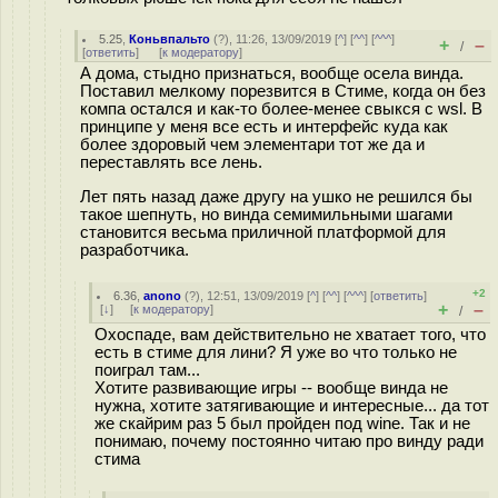
5.25
,
Коньвпальто
(
?
), 11:26, 13/09/2019 [
^
] [
^^
] [
^^^
]
+
–
/
[
ответить
]
[
к модератору
]
А дома, стыдно признаться, вообще осела винда.
Поставил мелкому порезвится в Стиме, когда он без
компа остался и как-то более-менее свыкся с wsl. В
принципе у меня все есть и интерфейс куда как
более здоровый чем элементари тот же да и
переставлять все лень.
Лет пять назад даже другу на ушко не решился бы
такое шепнуть, но винда семимильными шагами
становится весьма приличной платформой для
разработчика.
+2
6.36
,
anono
(
?
), 12:51, 13/09/2019 [
^
] [
^^
] [
^^^
] [
ответить
]
+
–
[
↓
] [
к модератору
]
/
Охоспаде, вам действительно не хватает того, что
есть в стиме для лини? Я уже во что только не
поиграл там...
Хотите развивающие игры -- вообще винда не
нужна, хотите затягивающие и интересные... да тот
же скайрим раз 5 был пройден под wine. Так и не
понимаю, почему постоянно читаю про винду ради
стима