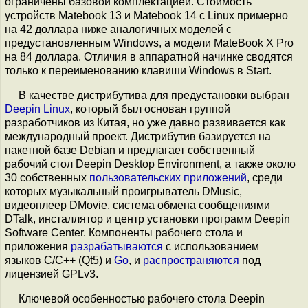
ограничены базовой комплектацией. Стоимость
устройств Matebook 13 и Matebook 14 с Linux примерно
на 42 доллара ниже аналогичных моделей с
предустановленным Windows, а модели MateBook X Pro
на 84 доллара. Отличия в аппаратной начинке сводятся
только к переименованию клавиши Windows в Start.
В качестве дистрибутива для предустановки выбран
Deepin Linux
, который был основан группой
разработчиков из Китая, но уже давно развивается как
международный проект. Дистрибутив базируется на
пакетной базе Debian и предлагает собственный
рабочий стол Deepin Desktop Environment, а также около
30 собственных
пользовательских приложений
, среди
которых музыкальный проигрыватель DMusic,
видеоплеер DMovie, система обмена сообщениями
DTalk, инсталлятор и центр установки программ Deepin
Software Center. Компоненты рабочего стола и
приложения
разрабатываются
с использованием
языков C/C++ (Qt5) и
Go
, и
распространяются
под
лицензией GPLv3.
Ключевой особенностью рабочего стола Deepin