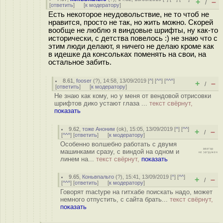
+
–
/
[
ответить
]
[
к модератору
]
Есть некоторое неудовольствие, не то чтоб не
нравится, просто не так, но жить можно. Скорей
вообще не люблю я виндовые шрифты, ну как-то
исторически, с детства повелось :) не знаю что с
этим люди делают, я ничего не делаю кроме как
в идешке да консольках поменять на свои, на
остальное забить.
8.61
,
fooser
(
?
), 14:58, 13/09/2019 [
^
] [
^^
] [
^^^
]
+
–
/
[
ответить
]
[
к модератору
]
Не знаю как кому, но у меня от вендовой отрисовки
шрифтов дико устают глаза ...
текст свёрнут,
показать
9.62
,
тоже Аноним
(
ok
), 15:05, 13/09/2019 [
^
] [
^^
]
+
–
/
[
^^^
] [
ответить
]
[
к модератору
]
Особенно волшебно работать с двумя
машинками сразу, с виндой на одном и
линем на...
текст свёрнут,
показать
9.65
,
Коньвпальто
(
?
), 15:41, 13/09/2019 [
^
] [
^^
]
+
–
/
[
^^^
] [
ответить
]
[
к модератору
]
Говорят mactype на гитхабе поискать надо, может
немного отпустить, с сайта брать...
текст свёрнут,
показать