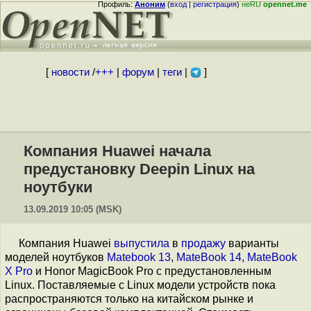
Профиль:
Аноним
(
вход
|
регистрация
)
неRU
opennet.me
[
новости
/
+++
|
форум
|
теги
|
]
Компания Huawei начала
предустановку Deepin Linux на
ноутбуки
13.09.2019 10:05 (MSK)
Компания Huawei
выпустила
в
продажу
варианты
моделей ноутбуков
Matebook 13
,
MateBook 14
,
MateBook
X Pro
и Honor MagicBook Pro с предустановленным
Linux. Поставляемые с Linux модели устройств пока
распространяются только на китайском рынке и