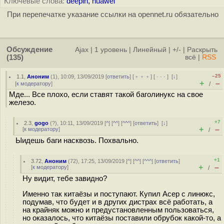
Ключевые слова:
deepin
,
huawei
При перепечатке указание ссылки на opennet.ru обязательно
Обсуждение
Ajax
|
1 уровень
|
Линейный
|
+/-
|
Раскрыть
(135)
всё
|
RSS
–25
1.1
,
Аноним
(
1
), 10:09, 13/09/2019 [
ответить
] [
﹢﹢﹢
] [
· · ·
]
[
↓
]
+
–
[
к модератору
]
/
Мде... Все плохо, если ставят такой баголинукс на свое
железо.
+7
2.3
,
gogo
(
?
), 10:11, 13/09/2019 [
^
] [
^^
] [
^^^
] [
ответить
]
[
↓
]
+
–
[
к модератору
]
/
Ыидешь баги насквозь. Похвально.
+1
3.72
,
Аноним
(
72
), 17:25, 13/09/2019 [
^
] [
^^
] [
^^^
] [
ответить
]
+
–
[
к модератору
]
/
Ну видит, тебе завидно?
Именно так китаёзы и поступают. Купил Асер с линюкс,
подумав, что будет и в других дистрах всё работать, а
на крайняк можно и предустановленным пользоваться,
но оказалось, что китаёзы поставили обрубок какой-то, а