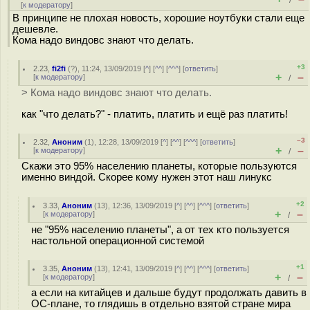
/
[
к модератору
]
В принципе не плохая новость, хорошие ноутбуки стали еще
дешевле.
Кома надо виндовс знают что делать.
+3
2.23
,
fi2fi
(
?
), 11:24, 13/09/2019 [
^
] [
^^
] [
^^^
] [
ответить
]
+
–
[
к модератору
]
/
> Кома надо виндовс знают что делать.
как "что делать?" - платить, платить и ещё раз платить!
–3
2.32
,
Аноним
(
1
), 12:28, 13/09/2019 [
^
] [
^^
] [
^^^
] [
ответить
]
+
–
[
к модератору
]
/
Скажи это 95% населению планеты, которые пользуются
именно виндой. Скорее кому нужен этот наш линукс
+2
3.33
,
Аноним
(
13
), 12:36, 13/09/2019 [
^
] [
^^
] [
^^^
] [
ответить
]
+
–
[
к модератору
]
/
не "95% населению планеты", а от тех кто пользуется
настольной операционной системой
+1
3.35
,
Аноним
(
13
), 12:41, 13/09/2019 [
^
] [
^^
] [
^^^
] [
ответить
]
+
–
[
к модератору
]
/
а если на китайцев и дальше будут продолжать давить в
ОС-плане, то глядишь в отдельно взятой стране мира