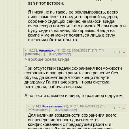
ssh и тот встроен.
Я никак не пытаюсь ее рекламировать, всего
лишь заметил что среди товарищей кодеров,
особенно сидящих сейчас на макоси винда
очень скоро потеснит того самого. Я сам сидел и
буду сидеть на лине, ибо привык. Винда на
компе у меня может появиться лишь в силу
стечения обстоятельств.
6.131
,
Анонимно
(
?
), 22:42, 14/09/2019 [
^
] [
^^
] [
^^^
]
+
–
/
[
ответить
]
[
↑
] [
к модератору
]
> вообще осела винда.
При отсутствии задачи сохранения возможности
сохранить и распространить своё решение без
обузы, да может ещё чтобы кинцо глянуть,
диаграмку Ганта начеркать - норм система,
нестыдная, рабочая система.
А вот если сложнее и шире, то разговор о другом.
7.143
,
Коньвпальто
(
?
), 08:27, 16/09/2019 [
^
] [
^^
]
+
–
/
[
^^^
] [
ответить
]
[
к модератору
]
Для наличия возможности сохранения всего
вышеперечисленного дома имеется
конфискованный с предыдущей работы и