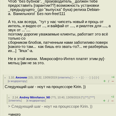
Чтоб "без бубнов", _производитель_ должен тебе
предоставить [гарантии??] возможность установки
_предыдущего_ (до "выпуска" бука) релиза Debian-
а. Ванильного! Без non-free!111
А то, как всегда, "тут у нас чипсеть новый и проць от
интель, и видео от ..., и вайфай от ...., и риалтек для ...., а
звук от ..."....
поэтому дорогие уважаемые клиенты, работает это всё
только со
сборником блобов, патченным нами заботиливо поверх
[какого-то там... как бишь его звать-то?... не разберёшь
их...] "linux"-а.
Не в этой жизни. Микрософто-Интел платят этим ру[-
мельц-]ам не за это.
+4
1.10
,
Аноним
(
10
), 10:32, 13/09/2019 [
ответить
] [
﹢﹢﹢
] [
· · ·
]
[
↓
] [
↑
]
+
–
[
к модератору
]
/
Следующий шаг - ноут на процессоре Kirin. ))
+2
2.14
,
Andrey Mitrofanov_N0
(
??
), 10:40, 13/09/2019 [
^
] [
^^
] [
^^^
]
+
–
[
ответить
]
[
к модератору
]
/
> Следующий шаг - ноут на процессоре Kirin. ))
+много