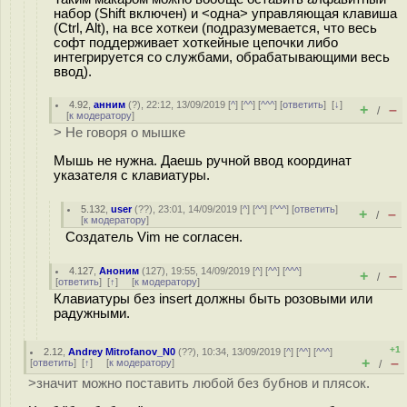
набор (Shift включен) и <одна> управляющая клавиша
(Ctrl, Alt), на все хоткеи (подразумевается, что весь
софт поддерживает хоткейные цепочки либо
интегрируется со службами, обрабатывающими весь
ввод).
4.92
,
анним
(
?
), 22:12, 13/09/2019 [
^
] [
^^
] [
^^^
] [
ответить
]
[
↓
]
+
–
/
[
к модератору
]
> Не говоря о мышке
Мышь не нужна. Даешь ручной ввод координат
указателя с клавиатуры.
5.132
,
user
(
??
), 23:01, 14/09/2019 [
^
] [
^^
] [
^^^
] [
ответить
]
+
–
/
[
к модератору
]
Создатель Vim не согласен.
4.127
,
Аноним
(
127
), 19:55, 14/09/2019 [
^
] [
^^
] [
^^^
]
+
–
/
[
ответить
]
[
↑
] [
к модератору
]
Клавиатуры без insert должны быть розовыми или
радужными.
+1
2.12
,
Andrey Mitrofanov_N0
(
??
), 10:34, 13/09/2019 [
^
] [
^^
] [
^^^
]
+
–
[
ответить
]
[
↑
] [
к модератору
]
/
>значит можно поставить любой без бубнов и плясок.