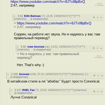
https://www.youtube.com/watch?v=8JTx8llpBxQ
2:47, например
4.54
,
Erlih Bahman
(
?
), 14:28, 13/09/2019 [
^
] [
^^
] [
^^^
]
+
–
/
[
ответить
]
[
к модератору
]
>
https://www.youtube.com/watch?v=8JTx8llpBxQ
> 2:47, например
Соррян, на работе нет звука. Но я надеюсь у вас там
правильный перевод?
5.56
,
тоже Аноним
(
ok
), 14:32, 13/09/2019 [
^
] [
^^
] [
^^^
]
+
–
/
[
ответить
]
[
к модератору
]
> Но я надеюсь у вас там правильный
перевод?
Нет. That's why :)
2.105
,
Аноним
(
104
), 07:10, 14/09/2019 [
^
] [
^^
] [
^^^
] [
ответить
]
[
↑
]
+
–
/
[
к модератору
]
В китайском стиле а-ля "абибас" будет просто Cononical.
3.147
,
RHEL Fan
(
?
), 10:03, 16/09/2019 [
^
] [
^^
] [
^^^
] [
ответить
]
+
–
/
[
к модератору
]
Лучче Conanical