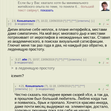
Если бы у Вас хватало хотя бы минимального
житейского опыта по теме, то поняли б...
большой
текст свёрнут,
показать
+7
2.6
,
Коньвпальто
(
?
), 10:22, 13/09/2019 [
^
] [
^^
] [
^^^
] [
ответить
]
[
↓
]
+
–
[
↑
] [
к модератору
]
/
Дипин вполне себе неплох, в плане интерфейса, местами
даже симпатичен. На мой вкус многовато дыр и местами
потряхивает от иероглифов в неожиданных местах. Ставил
из академического, в поисках визуальной сатисфакции.
Глючит меня так раз года в два, но каждый раз обратно, в
леденящую простоту.
+6
3.17
,
абв
(
?
), 10:57, 13/09/2019 [
^
] [
^^
] [
^^^
] [
ответить
]
[
↓
]
+
–
[
к модератору
]
/
> в леденящую простоту
icewm?
+2
4.21
,
Коньвпальто
(
?
), 11:18, 13/09/2019 [
^
] [
^^
] [
^^^
]
+
–
[
ответить
]
[
↓
] [
к модератору
]
/
Честно сказать последнее время скорей xfce, а так да,
в прошлом был большой любитель. Люблю когда тык
и появилось, брык и пропало. Хочется красиво иногда,
даже почти месяц выдержал на элементари, достало,
толковых рюшечек пока для себя не нашел