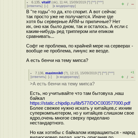
6.135
,
vitalif
(
ok
), 11:44, 15/09/2019 [
^
] [
^^
] [
^^^
]
+
–
/
[
ответить
]
[
↓
] [
к модератору
]
В "те годы"-то да, кто спорит. А вот сейчас
так просто уже не получается. Иначе где
хотя бы серверные ARM-ы приличные? Нет
их, оно как было дном, так и осталось. А если с
каким-нибудь ред триппером или епиком
сравнивать...
Софт не проблема, по крайней мере на серверах -
вообще не проблема, линукс же везде.
А есть бенчи на тему мипса?
+1
7.136
,
maximnik0
(
?
), 12:15, 15/09/2019 [
^
] [
^^
] [
^^^
]
+
–
[
ответить
]
[
↓
] [
к модератору
]
/
>А есть бенчи на тему мипса?
Есть, но учитывайте что там бытовуха ,наш
байкал
https://static.chipdip.ru/lib/577/DOC003577000.pdf
Более свежее нужно искать у китайцев,с ихним
суперкомпьютером, но у китайцев слишком свое
ядро,очень многое сверху приделано
нестандартного.
Но как хотябы с байкалом извращаються - народ
видиосервер делал, часть описания по