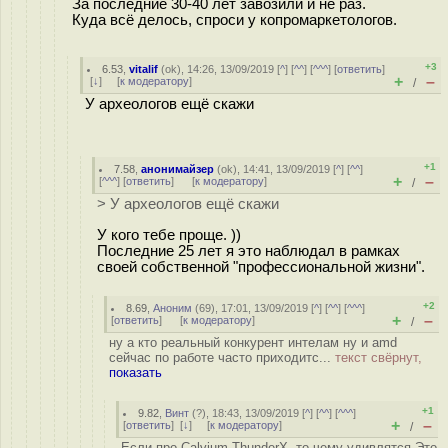
За последние 30-40 лет завозили и не раз.
Куда всё делось, спроси у копромаркетологов.
+3
6.53
,
vitalif
(
ok
), 14:26, 13/09/2019 [
^
] [
^^
] [
^^^
] [
ответить
]
+
–
[
↓
] [
к модератору
]
/
У археологов ещё скажи
+1
7.58
,
анонимайзер
(
ok
), 14:41, 13/09/2019 [
^
] [
^^
]
+
–
[
^^^
] [
ответить
]
[
к модератору
]
/
> У археологов ещё скажи
У кого тебе проще. ))
Последние 25 лет я это наблюдал в рамках
своей собственной "профессиональной жизни".
+2
8.69
,
Аноним
(
69
), 17:01, 13/09/2019 [
^
] [
^^
] [
^^^
]
+
–
[
ответить
]
[
к модератору
]
/
ну а кто реальный конкурент интелам ну и amd
сейчас по работе часто приходитс...
текст свёрнут,
показать
+1
9.82
,
Винт
(
?
), 18:43, 13/09/2019 [
^
] [
^^
] [
^^^
]
+
–
[
ответить
]
[
↓
] [
к модератору
]
/
Если про Calvium ThunderX, то чему удивлятся Это