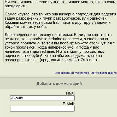
Ничего лишнего, а если нужно, то лишнее можно, как хочешь,
впендюрить.
Самое крутое, это то, что она шикарно подходит для ведения
задач разрозненных групп разработчиков, или одиночек.
Каждый может вести свой trac, пихать друг другу задачи и
обрабатвать их у себя.
Легко переносится между системами. Если для кого-то это
не плюс, то попробуйте redmine перенести, а ещё если он
устарел порядочно, то там вы вообще можете столкнуться с
токой проблемой, когда непереносимо. И тогда у вас
начинают жить два redmine. И это я молчу про систему
верчения этих рубей. Кто на чём его подымает, кто на
passenger, кто на... (продолжите за меня). Это жесть!
игнорирование участников
|
лог модерирования
Добавить комментарий
Имя:
E-Mail: