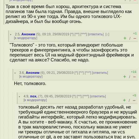
/
Трак в своё время был хорош, архитектура и система
плагинов там была годная. Правда, внешне выглядело как
реликт из 90-х уже тогда. Им бы одного толкового UX-
дизайнера, и был бы вообще огонь.
+1
2.5
,
Аноним
(
5
), 09:19, 29/08/2019 [
^
] [
^^
] [
^^^
] [
ответить
]
[
↓
]
+
–
[
к модератору
]
/
"Толкового" - это того, который впиндюрит побольше
трекеров и фингерпринтинга, а чтобы заэнфорсить это
перепишет весь UI на модный фронтэндный фреймворк и
сделает на аяксе? Спасибо, не надо.
+16
3.6
,
Аноним
(
6
), 09:21, 29/08/2019 [
^
] [
^^
] [
^^^
] [
ответить
]
+
–
[
к модератору
]
/
Нет, толкового.
+5
4.9
,
пох.
(
?
), 09:45, 29/08/2019 [
^
] [
^^
] [
^^^
] [
ответить
]
+
–
[
к модератору
]
/
толковый десять лет назад разработал удобный, не
требующий единственноверного браузера и не жрущий
гигабайты интерфейс, который легко модифицировать.
А вы хотите - веб-макаку. К счастью, ее проникновение
в трак малореалистично, поскольку макака не умеет
ни трекеры отличные от гитхапа и гитляпа, ни vcs
отличные от git, а ее заставят пользоваться trac и svn.