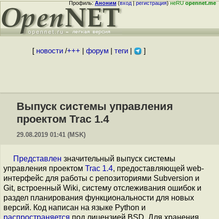
Профиль:
Аноним
(
вход
|
регистрация
)
неRU
opennet.me
[
новости
/
+++
|
форум
|
теги
|
]
Выпуск системы управления
проектом Trac 1.4
29.08.2019 01:41 (MSK)
Представлен
значительный выпуск системы
управления проектом
Trac 1.4
, предоставляющей web-
интерфейс для работы с репозиториями Subversion и ​
Git, встроенный Wiki, систему отслеживания ошибок и
раздел планирования функциональности для новых
версий. Код написан на языке Python и
распространяется
под лицензией BSD. Для хранения