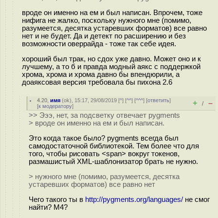
вроде он именно на ем и был написан. Впрочем, тоже
нифига не жалко, поскольку нужного мне (помимо,
разумеется, десятка устаревших форматов) все равно
нет и не будет. Да и детект по расширению и без
возможности оверрайда - тоже так себе идея.
хороший был трак, но сдох уже давно. Может оно и к
лучшему, а то б и правда модный аякс с поддержкой
хрома, хрома и хрома давно бы впендюрили, а
доаяксовая версия требовала бы пихона 2.6
4.20
,
имя
(
ok
), 15:17, 29/08/2019 [
^
] [
^^
] [
^^^
] [
ответить
]
+
–
/
[
к модератору
]
>> Эээ, нет, за подсветку отвечает pygments
> вроде он именно на ем и был написан.
Это когда такое было? pygments всегда был
самодостаточной библиотекой. Тем более что для
того, чтобы рисовать <span> вокруг токенов,
размашистый XML-шаблонизатор брать не нужно.
> нужного мне (помимо, разумеется, десятка
устаревших форматов) все равно нет
Чего такого ты в
http://pygments.org/languages/
не смог
найти? M4?