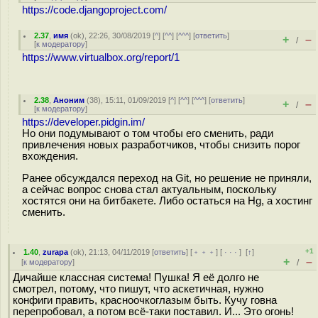
https://code.djangoproject.com/
2.37
,
имя
(
ok
), 22:26, 30/08/2019 [
^
] [
^^
] [
^^^
] [
ответить
]
+
–
/
[
к модератору
]
https://www.virtualbox.org/report/1
2.38
,
Аноним
(
38
), 15:11, 01/09/2019 [
^
] [
^^
] [
^^^
] [
ответить
]
+
–
/
[
к модератору
]
https://developer.pidgin.im/
Но они подумывают о том чтобы его сменить, ради
привлечения новых разработчиков, чтобы снизить порог
вхождения.
Ранее обсуждался переход на Git, но решение не приняли,
а сейчас вопрос снова стал актуальным, поскольку
хостятся они на битбакете. Либо остаться на Hg, а хостинг
сменить.
+1
1.40
,
zurapa
(
ok
), 21:13, 04/11/2019 [
ответить
] [
﹢﹢﹢
] [
· · ·
]
[
↑
]
+
–
[
к модератору
]
/
Дичайше классная система! Пушка! Я её долго не
смотрел, потому, что пишут, что аскетичная, нужно
конфиги править, красноочкоглазым быть. Кучу говна
перепробовал, а потом всё-таки поставил. И... Это огонь!