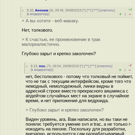
+4
5.10
,
Аноним
(
6
), 09:49, 29/08/2019 [
^
] [
^^
] [
^^^
] [
ответить
]
+
–
[
к модератору
]
/
> А вы хотите - веб-макаку.
Нет, толкового.
> К счастью, ее проникновение в трак
малореалистично.
Глубоко зарыт и крепко заколочен?
–2
6.13
,
пох.
(
?
), 09:54, 29/08/2019 [
^
] [
^^
] [
^^^
] [
ответить
]
+
–
[
к модератору
]
/
нет, бестолкового - потому что толковый не поймет,
что не так с текущим интерфейсом, кроме того что
немодный, немолодежный, линки видны в
адресной строке вместо прекрасного аяшмякса с
апдейтом случайных мест на экране в случайное
время, и нет приложения для ведроида.
> Глубоко зарыт и крепко заколочен?
Виден уровень, ага. Вам написали, но вы таки не
поняли: требуется умение svn и trac, а не только г-
нокодить на пихоне. Поскольку для разработки,
внезапно, используется сам разрабатываемый