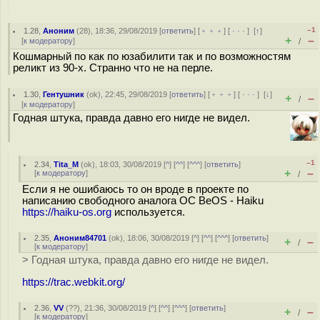
–1
1.28
,
Аноним
(
28
), 18:36, 29/08/2019 [
ответить
] [
﹢﹢﹢
] [
· · ·
]
[
↑
]
+
–
[
к модератору
]
/
Кошмарный по как по юзабилити так и по возможностям
реликт из 90-х. Странно что не на перле.
1.30
,
Гентушник
(
ok
), 22:45, 29/08/2019 [
ответить
] [
﹢﹢﹢
] [
· · ·
]
[
↓
]
+
–
/
[
к модератору
]
Годная штука, правда давно его нигде не видел.
–1
2.34
,
Tita_M
(
ok
), 18:03, 30/08/2019 [
^
] [
^^
] [
^^^
] [
ответить
]
+
–
[
к модератору
]
/
Если я не ошибаюсь то он вроде в проекте по
написанию свободного аналога ОС BeOS - Haiku
https://haiku-os.org
используется.
2.35
,
Аноним84701
(
ok
), 18:06, 30/08/2019 [
^
] [
^^
] [
^^^
] [
ответить
]
+
–
/
[
к модератору
]
> Годная штука, правда давно его нигде не видел.
https://trac.webkit.org/
2.36
,
VV
(
??
), 21:36, 30/08/2019 [
^
] [
^^
] [
^^^
] [
ответить
]
+
–
/
[
к модератору
]