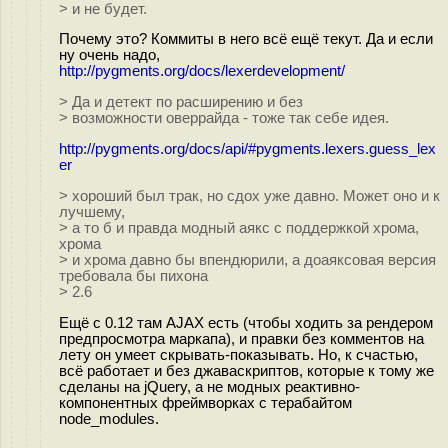
> и не будет.
Почему это? Коммиты в него всё ещё текут. Да и если
ну очень надо,
http://pygments.org/docs/lexerdevelopment/
> Да и детект по расширению и без
> возможности оверрайда - тоже так себе идея.
http://pygments.org/docs/api/#pygments.lexers.guess_lex
er
> хороший был трак, но сдох уже давно. Может оно и к
лучшему,
> а то б и правда модный аякс с поддержкой хрома,
хрома
> и хрома давно бы впендюрили, а доаяксовая версия
требовала бы пихона
> 2.6
Ещё с 0.12 там AJAX есть (чтобы ходить за рендером
предпросмотра маркапа), и правки без комментов на
лету он умеет скрывать-показывать. Но, к счастью,
всё работает и без джаваскриптов, которые к тому же
сделаны на jQuery, а не модных реактивно-
компонентных фреймворках с терабайтом
node_modules.