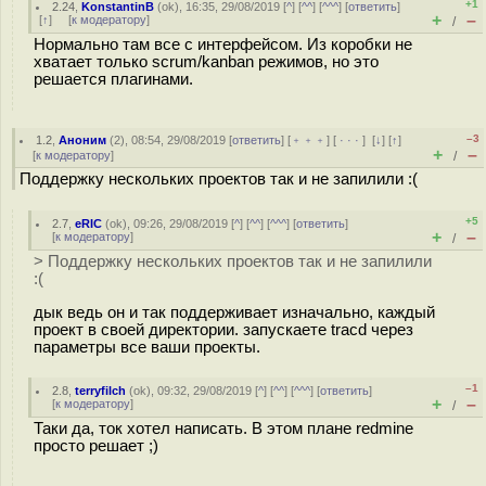
+1
2.24
,
KonstantinB
(
ok
), 16:35, 29/08/2019 [
^
] [
^^
] [
^^^
] [
ответить
]
+
–
[
↑
] [
к модератору
]
/
Нормально там все с интерфейсом. Из коробки не
хватает только scrum/kanban режимов, но это
решается плагинами.
–3
1.2
,
Аноним
(
2
), 08:54, 29/08/2019 [
ответить
] [
﹢﹢﹢
] [
· · ·
]
[
↓
] [
↑
]
+
–
[
к модератору
]
/
Поддержку нескольких проектов так и не запилили :(
+5
2.7
,
eRIC
(
ok
), 09:26, 29/08/2019 [
^
] [
^^
] [
^^^
] [
ответить
]
+
–
[
к модератору
]
/
> Поддержку нескольких проектов так и не запилили
:(
дык ведь он и так поддерживает изначально, каждый
проект в своей директории. запускаете tracd через
параметры все ваши проекты.
–1
2.8
,
terryfilch
(
ok
), 09:32, 29/08/2019 [
^
] [
^^
] [
^^^
] [
ответить
]
+
–
[
к модератору
]
/
Таки да, ток хотел написать. В этом плане redmine
просто решает ;)