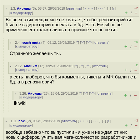
–2
1.3
,
Аноним
(
3
), 08:57, 29/08/2019 [
ответить
] [
﹢﹢﹢
] [
· · ·
]
[
↓
] [
↑
]
+
–
[
к модератору
]
/
Во всех этих вещах мне не хватает, чтобы репозиторий гит
был не в директории проекта а в бд. Есть Fossil но не
применяю его только лишь по причине что он не гит.
+4
2.4
,
roach muta
(
?
), 09:12, 29/08/2019 [
^
] [
^^
] [
^^^
] [
ответить
]
+
–
[
к модератору
]
/
Странного желаешь ты.
+2
2.12
,
Аноним
(
12
), 09:50, 29/08/2019 [
^
] [
^^
] [
^^^
] [
ответить
]
+
–
[
к модератору
]
/
а есть наоборот, что бы комменты, тикеты и MR были не в
бд, а в репозитории?
3.26
,
Аноним
(
26
), 18:04, 29/08/2019 [
^
] [
^^
] [
^^^
] [
ответить
]
+
–
/
[
к модератору
]
ikiwiki
–3
1.11
,
пох.
(
?
), 09:49, 29/08/2019 [
ответить
] [
﹢﹢﹢
] [
· · ·
]
[
↓
] [
↑
]
+
–
[
к модератору
]
/
вообще забавно что выпустили - я уже и не ждал от них
новых циферок, учитывая мега-количество разработчиков и