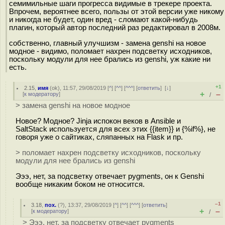
семимильные шаги прогресса видимые в трекере проекта.
Впрочем, вероятнее всего, пользы от этой версии уже никому
и никогда не будет, один вред - сломают какой-нибудь
плагин, который автор последний раз редактировал в 2008м.
собственно, главный улучшизм - замена genshi на новое
модное - видимо, поломает нахрен подсветку исходников,
поскольку модули для нее брались из genshi, уж какие ни
есть.
+1
2.15
,
имя
(
ok
), 11:57, 29/08/2019 [
^
] [
^^
] [
^^^
] [
ответить
]
[
↓
]
+
–
[
к модератору
]
/
> замена genshi на новое модное
Новое? Модное? Jinja испокон веков в Ansible и
SaltStack используется для всех этих {{item}} и {%if%}, не
говоря уже о сайтиках, сляпанных на Flask и пр.
> поломает нахрен подсветку исходников, поскольку
модули для нее брались из genshi
Эээ, нет, за подсветку отвечает pygments, он к Genshi
вообще никаким боком не относится.
–1
3.18
,
пох.
(
?
), 13:37, 29/08/2019 [
^
] [
^^
] [
^^^
] [
ответить
]
+
–
[
к модератору
]
/
> Эээ, нет, за подсветку отвечает pygments