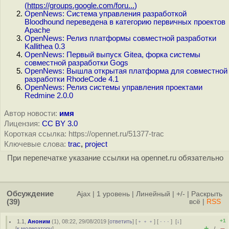
(
https://groups.google.com/foru...
)
OpenNews: Система управления разработкой
Bloodhound переведена в категорию первичных проектов
Apache
OpenNews: Релиз платформы совместной разработки
Kallithea 0.3
OpenNews: Первый выпуск Gitea, форка системы
совместной разработки Gogs
OpenNews: Вышла открытая платформа для совместной
разработки RhodeCode 4.1
OpenNews: Релиз системы управления проектами
Redmine 2.0.0
Автор новости:
имя
Лицензия:
CC BY 3.0
Короткая ссылка: https://opennet.ru/51377-trac
Ключевые слова:
trac
,
project
При перепечатке указание ссылки на opennet.ru обязательно
Обсуждение
Ajax
|
1 уровень
|
Линейный
|
+/-
|
Раскрыть
(39)
всё
|
RSS
+1
1.1
,
Аноним
(
1
), 08:22, 29/08/2019 [
ответить
] [
﹢﹢﹢
] [
· · ·
]
[
↓
]
+
–
[
к модератору
]