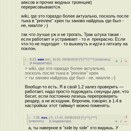
аяксов и прочих модных троянцев)
перерисовываются.
wiki, где это гораздо более актуально, посколь после
тыка в "preview" хрен ты заново найдешь где был -
не, ниалле ;-)
так что лучше уж и не трогать. Трак штука такая -
если работает и устраивает - то и прекрасно. Если
что-то не подходит - то выкинуть и идти к гитхапу на
поклон.
6.23
,
имя
(
ok
), 16:00, 29/08/2019 [
^
] [
^^
] [
^^^
] [
ответить
]
+
–
/
[
к модератору
]
> wiki, где это гораздо более актуально,
посколь после тыка в "preview" хрен
> ты заново найдешь где был - не, ниалле ;-)
Вообще-то есть. Я в свой 1.2 залез проверить —
работает, надо просто подождать секунды две, что
бесит, если постоянно лезешь перепроверять
рендер, а не исходник. Впрочем, говорят, в 1.4 в
настройках этот таймаут можно поменять.
–1
7.25
,
пох.
(
?
), 17:43, 29/08/2019 [
^
] [
^^
] [
^^^
]
+
–
[
ответить
]
[
к модератору
]
/
а, ты наверное в "side by side" это видишь. У