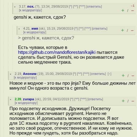
–1
3.17
,
пох.
(
?
), 13:34, 29/08/2019 [
^
] [
^^
] [
^^^
] [
ответить
]
+
–
[
к модератору
]
/
genshi ж, кажется, сдох?
4.21
,
имя
(
ok
), 15:19, 29/08/2019 [
^
] [
^^
] [
^^^
] [
ответить
]
+
–
/
[
к модератору
]
> genshi ж, кажется, сдох?
Есть чуваки, которые в
https://github.com/nandoflorestan/kajiki
пытаются
сделать быстрый Genshi, но он развивается даже
сильно медленнее трака.
2.19
,
Аноним
(
19
), 15:00, 29/08/2019 [
^
] [
^^
] [
^^^
] [
ответить
]
[
↑
]
+
–
/
[
к модератору
]
Новое и модное - это вы про jinja? Ему больше дюжины лет
минуло! Он одного возраста с genshi.
2.39
,
zurapa
(
ok
), 20:59, 04/11/2019 [
^
] [
^^
] [
^^^
] [
ответить
]
+
–
/
[
к модератору
]
Про подсветку исходников. Дружище! Посветку
исходников обиспечивает pygment. Ничего не
поломается. И дописывать можно подсветки. Я вот
для 1С языка подсетку в pygment накалякал. Ковёненько,
но зато своё родное, отечественное. И ни кому не нужное.
Но прежде чем гундеть, хотя бы разобраться надо.