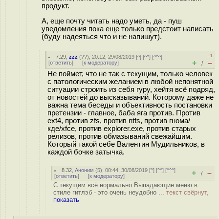
продукт.
А, еще почту читать надо уметь, да - пуш
уведомления пока еще только предстоит написать
(буду надеяться что и не напишут).
–1
7.29
,
zzz
(
??
), 20:12, 29/08/2019 [
^
] [
^^
] [
^^^
]
+
–
[
ответить
]
[
к модератору
]
/
Не поймет, что не так с текущим, только человек
с патологическим желанием в любой непонятной
ситуации строить из себя гуру, хейтя всё подряд,
от новостей до высказываний. Которому даже не
важна тема беседы и объективность постановки
претензии - главное, баба яга против. Против
ext4, против zfs, против ntfs, против гнома/
кде/xfce, против explorer.exe, против старых
релизов, против обмазываний свежайшим.
Который такой себе Валентин Мудильников, в
каждой бочке затычка.
8.32
,
Аноним
(
5
), 00:44, 30/08/2019 [
^
] [
^^
] [
^^^
]
+
–
/
[
ответить
]
[
к модератору
]
С текущим всё нормально Выпадающие меню в
стиле гитлэб - это очень неудобно ...
текст свёрнут,
показать