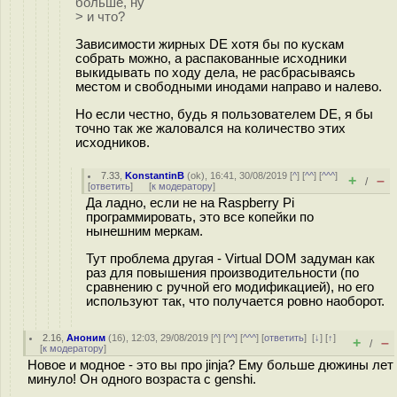
больше, ну
> и что?
Зависимости жирных DE хотя бы по кускам
собрать можно, а распакованные исходники
выкидывать по ходу дела, не расбрасываясь
местом и свободными инодами направо и налево.
Но если честно, будь я пользователем DE, я бы
точно так же жаловался на количество этих
исходников.
7.33
,
KonstantinB
(
ok
), 16:41, 30/08/2019 [
^
] [
^^
] [
^^^
]
+
–
/
[
ответить
]
[
к модератору
]
Да ладно, если не на Raspberry Pi
программировать, это все копейки по
нынешним меркам.
Тут проблема другая - Virtual DOM задуман как
раз для повышения производительности (по
сравнению с ручной его модификацией), но его
используют так, что получается ровно наоборот.
2.16
,
Аноним
(
16
), 12:03, 29/08/2019 [
^
] [
^^
] [
^^^
] [
ответить
]
[
↓
] [
↑
]
+
–
/
[
к модератору
]
Новое и модное - это вы про jinja? Ему больше дюжины лет
минуло! Он одного возраста с genshi.