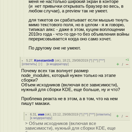
меня не настолько широкий экран в конторе
(и нет привычки открывать браузер во весь, в
любом случае), а preview так не умеет.
для тикетов он срабатывает если мышью ткнуть
мимо текстового поля, но в целом - я ж говорю,
типикал аякс - даже в этом, куцем воплощении
2010го года - что-то где-то без объявления войны
перерисовывается когда оно само хочет.
По другому оне не умеют.
+1
5.27
,
KonstantinB
(
ok
), 18:21, 29/08/2019 [
^
] [
^^
] [
^^^
]
+
–
[
ответить
]
[
↑
] [
к модератору
]
/
Почему всех так волнует размер
node_modules, который нужен только на этапе
сборки?
Объем исходников (включая все зависимости),
нужный для сборки KDE, еще больше, ну и что?
Проблема реакта не в этом, а в том, что на нем
пишут макаки.
6.31
,
имя
(
ok
), 23:12, 29/08/2019 [
^
] [
^^
] [
^^^
] [
ответить
]
+
–
/
[
к модератору
]
> Объем исходников (включая все
зависимости), нужный для сборки KDE, еще