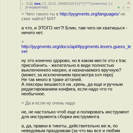
–1
5.22
,
пох.
(
?
), 15:51, 29/08/2019 [
^
] [
^^
] [
^^^
] [
ответить
]
[
↓
]
+
–
[
к модератору
]
/
> Чего такого ты в
http://pygments.org/languages/
не
смог найти? M4?
а что, и ЭТОГО нет?! Блин, там чего ни хватишься -
ничего нет.
>
http://pygments.org/docs/api/#pygments.lexers.guess_le
xer
ну это конечно здорово, но в каком месте это к trac
присобачить - желательно в виде полностью
выключенного нахрен, и назначаемого вручную?
(может, за исключением просмотра svn repo)
Не так много в траке аттачей.
А лексеры вешаются на .хрень, да еще и ручным
редактированием конфига, если надо что-то
необычное.
> Да и если ну очень надо
не, не настолько чтоб еще и полировать инструмент
для инструмента сборки инструмента
а, да, правки в тикеты, действительно же ж, по
неведомым праздникам (за что мы все и любим