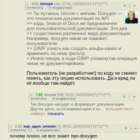
6.52
,
bircoph
(
ok
), 17:40, 13/03/2019 [
^
] [
^^
] [
^^^
]
+
–
/
[
ответить
]
[
к модератору
]
>> Ты путаешь тёплое с мягким. Doxygen —
это техническая документация по API
>> кода. Season of Docs же предназначен
для пользовательской документации. Это два
>> существенно различных вида документации.
Например, doxygen никак не поможет
пользователю
>> GIMP узнать как создать альфа-канал и
применить по нему фильтр.
> Иначе говоря, в коде GIMP упомянутая операция
никак не документирована.
Пользователь (не разработчик!) по коду не сможет
понять, как эту опцию использовать. Да и вряд ли
её вообще там найдёт.
7.60
,
Аноним
(
58
), 10:20, 14/03/2019 [
^
] [
^^
] [
^^^
]
+
–
/
[
ответить
]
[
к модератору
]
Так doxygen находит и формирует документацию
Другое дело, если комментарии в ко...
большой текст
свёрнут,
показать
2.12
,
еще_адын_ананим
(
?
), 09:20, 12/03/2019 [
^
] [
^^
] [
^^^
]
+
–
/
[
ответить
]
[
↑
] [
к модератору
]
почему плохо, не все знают про doxygen