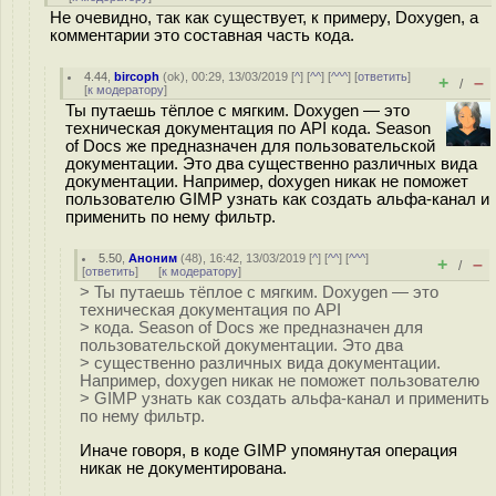
Не очевидно, так как существует, к примеру, Doxygen, а
комментарии это составная часть кода.
4.44
,
bircoph
(
ok
), 00:29, 13/03/2019 [
^
] [
^^
] [
^^^
] [
ответить
]
+
–
/
[
к модератору
]
Ты путаешь тёплое с мягким. Doxygen — это
техническая документация по API кода. Season
of Docs же предназначен для пользовательской
документации. Это два существенно различных вида
документации. Например, doxygen никак не поможет
пользователю GIMP узнать как создать альфа-канал и
применить по нему фильтр.
5.50
,
Аноним
(
48
), 16:42, 13/03/2019 [
^
] [
^^
] [
^^^
]
+
–
/
[
ответить
]
[
к модератору
]
> Ты путаешь тёплое с мягким. Doxygen — это
техническая документация по API
> кода. Season of Docs же предназначен для
пользовательской документации. Это два
> существенно различных вида документации.
Например, doxygen никак не поможет пользователю
> GIMP узнать как создать альфа-канал и применить
по нему фильтр.
Иначе говоря, в коде GIMP упомянутая операция
никак не документирована.