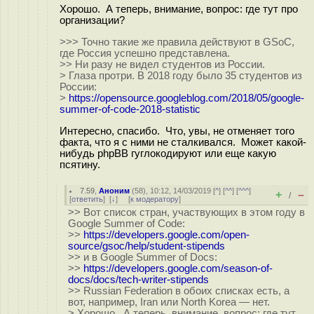
Хорошо. А теперь, внимание, вопрос: где тут про
организации?
>>> Точно такие же правила действуют в GSoC,
где Россия успешно представлена.
>> Ни разу не видел студентов из России.
> Глаза протри. В 2018 году было 35 студентов из
России:
>
https://opensource.googleblog.com/2018/05/google-
summer-of-code-2018-statistic
Интересно, спасибо. Что, увы, не отменяет того
факта, что я с ними не сталкивался. Может какой-
нибудь phpBB гуглокодируют или еще какую
псятину.
7.59
,
Аноним
(
58
), 10:12, 14/03/2019 [
^
] [
^^
] [
^^^
]
+
–
/
[
ответить
]
[
↓
] [
к модератору
]
>> Вот список стран, участвующих в этом году в
Google Summer of Code:
>>
https://developers.google.com/open-
source/gsoc/help/student-stipends
>> и в Google Summer of Docs:
>>
https://developers.google.com/season-of-
docs/docs/tech-writer-stipends
>> Russian Federation в обоих списках есть, а
вот, например, Iran или North Korea — нет.
> Хорошо. А теперь, внимание, вопрос: где тут