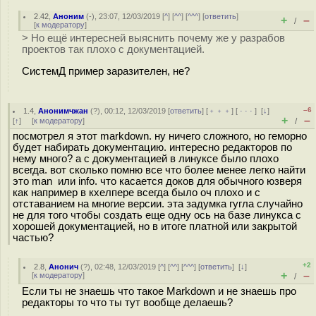
2.42
,
Аноним
(
-
), 23:07, 12/03/2019 [
^
] [
^^
] [
^^^
] [
ответить
]
+
–
/
[
к модератору
]
> Но ещё интересней выяснить почему же у разрабов
проектов так плохо с документацией.
СистемД пример заразителен, не?
–6
1.4
,
Анонимчжан
(
?
), 00:12, 12/03/2019 [
ответить
] [
﹢﹢﹢
] [
· · ·
]
[
↓
]
+
–
[
↑
] [
к модератору
]
/
посмотрел я этот markdown. ну ничего сложного, но геморно
будет набирать документацию. интересно редакторов по
нему много? а с документацией в линуксе было плохо
всегда. вот сколько помню все что более менее легко найти
это man или info. что касается доков для обычного юзверя
как например в кхелпере всегда было оч плохо и с
отставанием на многие версии. эта задумка гугла случайно
не для того чтобы создать еще одну ось на базе линукса с
хорошей документацией, но в итоге платной или закрытой
частью?
+2
2.8
,
Анонич
(
?
), 02:48, 12/03/2019 [
^
] [
^^
] [
^^^
] [
ответить
]
[
↓
]
+
–
[
к модератору
]
/
Если ты не знаешь что такое Markdown и не знаешь про
редакторы то что ты тут вообще делаешь?