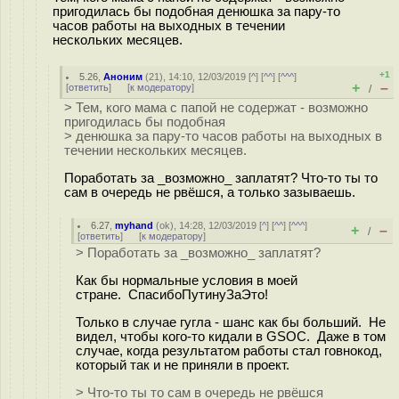
пригодилась бы подобная денюшка за пару-то
часов работы на выходных в течении
нескольких месяцев.
+1
5.26
,
Аноним
(
21
), 14:10, 12/03/2019 [
^
] [
^^
] [
^^^
]
+
–
[
ответить
]
[
к модератору
]
/
> Тем, кого мама с папой не содержат - возможно
пригодилась бы подобная
> денюшка за пару-то часов работы на выходных в
течении нескольких месяцев.
Поработать за _возможно_ заплатят? Что-то ты то
сам в очередь не рвёшся, а только зазываешь.
6.27
,
myhand
(
ok
), 14:28, 12/03/2019 [
^
] [
^^
] [
^^^
]
+
–
/
[
ответить
]
[
к модератору
]
> Поработать за _возможно_ заплатят?
Как бы нормальные условия в моей
стране. СпасибоПутинуЗаЭто!
Только в случае гугла - шанс как бы больший. Не
видел, чтобы кого-то кидали в GSOC. Даже в том
случае, когда результатом работы стал говнокод,
который так и не приняли в проект.
> Что-то ты то сам в очередь не рвёшся