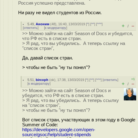
Россия успешно представлена.
Ни разу не видел студентов из России.
5.49
,
Аноним
(
48
), 16:40, 13/03/2019 [
^
] [
^^
] [
^^^
]
+
–
/
[
ответить
]
[
к модератору
]
>> Можно зайти на сайт Season of Docs и убедится,
что РФ есть в списке стран.
> Я рад, что вы убедились. А теперь ссылку на
"список стран",
Да, давай список стран.
> чтобы не быть "ну ты понел"?
+1
5.51
,
bircoph
(
ok
), 17:38, 13/03/2019 [
^
] [
^^
] [
^^^
] [
ответить
]
+
–
[
к модератору
]
/
>> Можно зайти на сайт Season of Docs и
убедится, что РФ есть в списке стран.
> Я рад, что вы убедились. А теперь ссылку
на "список стран",
> чтобы не быть "ну ты понел"?
Вот список стран, участвующих в этом году в Google
Summer of Code:
https://developers.google.com/open-
source/gsoc/help/student-stipends