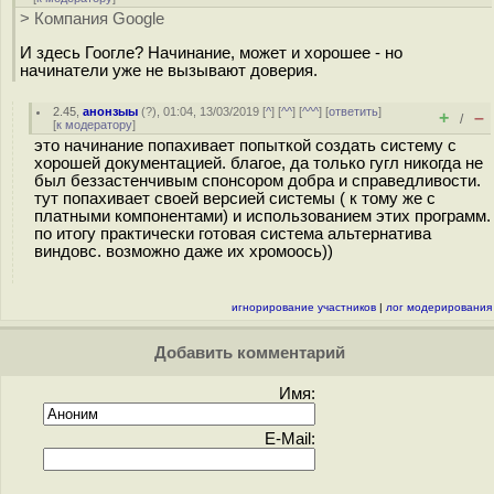
> Компания Google
И здесь Гоогле? Начинание, может и хорошее - но
начинатели уже не вызывают доверия.
2.45
,
анонзыы
(
?
), 01:04, 13/03/2019 [
^
] [
^^
] [
^^^
] [
ответить
]
+
–
/
[
к модератору
]
это начинание попахивает попыткой создать систему с
хорошей документацией. благое, да только гугл никогда не
был беззастенчивым спонсором добра и справедливости.
тут попахивает своей версией системы ( к тому же с
платными компонентами) и использованием этих программ.
по итогу практически готовая система альтернатива
виндовс. возможно даже их хромоось))
игнорирование участников
|
лог модерирования
Добавить комментарий
Имя:
E-Mail: