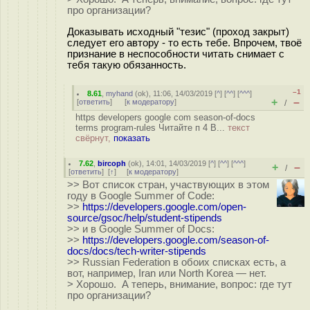
про организации?
Доказывать исходный "тезис" (проход закрыт)
следует его автору - то есть тебе. Впрочем, твоё
признание в неспособности читать снимает с
тебя такую обязанность.
–1
8.61
,
myhand
(
ok
), 11:06, 14/03/2019 [
^
] [
^^
] [
^^^
]
+
–
[
ответить
]
[
к модератору
]
/
https developers google com season-of-docs
terms program-rules Читайте п 4 В...
текст
свёрнут,
показать
7.62
,
bircoph
(
ok
), 14:01, 14/03/2019 [
^
] [
^^
] [
^^^
]
+
–
/
[
ответить
]
[
↑
] [
к модератору
]
>> Вот список стран, участвующих в этом
году в Google Summer of Code:
>>
https://developers.google.com/open-
source/gsoc/help/student-stipends
>> и в Google Summer of Docs:
>>
https://developers.google.com/season-of-
docs/docs/tech-writer-stipends
>> Russian Federation в обоих списках есть, а
вот, например, Iran или North Korea — нет.
> Хорошо. А теперь, внимание, вопрос: где тут
про организации?