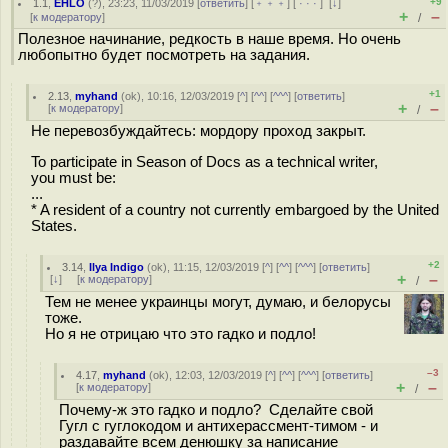
+9
1.1
,
EHLO
(
?
), 23:23, 11/03/2019 [
ответить
] [
﹢﹢﹢
] [
· · ·
]
[
↓
]
+
–
[
к модератору
]
/
Полезное начинание, редкость в наше время. Но очень
любопытно будет посмотреть на задания.
+1
2.13
,
myhand
(
ok
), 10:16, 12/03/2019 [
^
] [
^^
] [
^^^
] [
ответить
]
+
–
[
к модератору
]
/
Не перевозбуждайтесь: мордору проход закрыт.
To participate in Season of Docs as a technical writer,
you must be:
...
* A resident of a country not currently embargoed by the United
States.
+2
3.14
,
Ilya Indigo
(
ok
), 11:15, 12/03/2019 [
^
] [
^^
] [
^^^
] [
ответить
]
+
–
[
↓
] [
к модератору
]
/
Тем не менее украинцы могут, думаю, и белорусы
тоже.
Но я не отрицаю что это гадко и подло!
–3
4.17
,
myhand
(
ok
), 12:03, 12/03/2019 [
^
] [
^^
] [
^^^
] [
ответить
]
+
–
[
к модератору
]
/
Почему-ж это гадко и подло? Сделайте свой
Гугл с гуглокодом и антихерассмент-тимом - и
раздавайте всем денюшку за написание