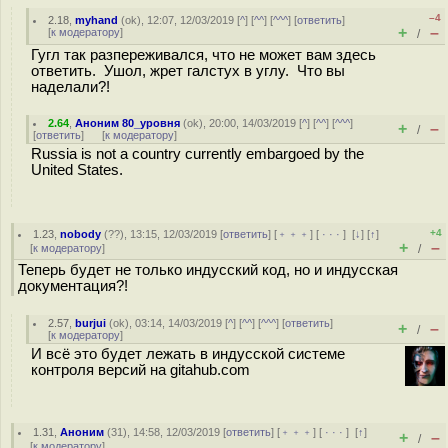
–4
2.18
,
myhand
(
ok
), 12:07, 12/03/2019 [
^
] [
^^
] [
^^^
] [
ответить
]
+
–
[
к модератору
]
/
Гугл так разпереживался, что не может вам здесь
ответить. Ушол, жрет галстух в углу. Что вы
наделали?!
2.64
,
Аноним 80_уровня
(
ok
), 20:00, 14/03/2019 [
^
] [
^^
] [
^^^
]
+
–
/
[
ответить
]
[
к модератору
]
Russia is not a country currently embargoed by the
United States.
+4
1.23
,
nobody
(
??
), 13:15, 12/03/2019 [
ответить
] [
﹢﹢﹢
] [
· · ·
]
[
↓
] [
↑
]
+
–
[
к модератору
]
/
Теперь будет не только индусский код, но и индусская
документация?!
2.57
,
burjui
(
ok
), 03:14, 14/03/2019 [
^
] [
^^
] [
^^^
] [
ответить
]
+
–
/
[
к модератору
]
И всё это будет лежать в индусской системе
контроля версий на gitahub.com
1.31
,
Аноним
(
31
), 14:58, 12/03/2019 [
ответить
] [
﹢﹢﹢
] [
· · ·
]
[
↑
]
+
–
/
[
к модератору
]