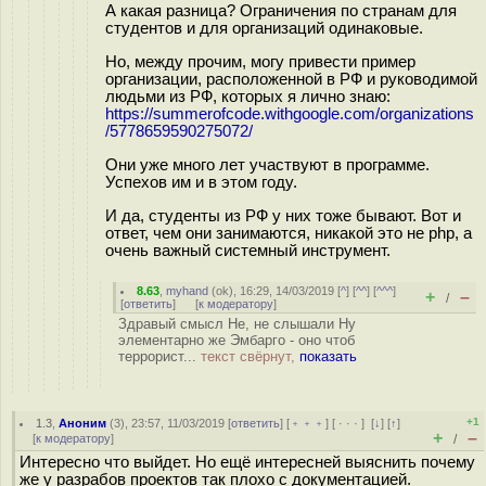
А какая разница? Ограничения по странам для
студентов и для организаций одинаковые.
Но, между прочим, могу привести пример
организации, расположенной в РФ и руководимой
людьми из РФ, которых я лично знаю:
https://summerofcode.withgoogle.com/organizations
/5778659590275072/
Они уже много лет участвуют в программе.
Успехов им и в этом году.
И да, студенты из РФ у них тоже бывают. Вот и
ответ, чем они занимаются, никакой это не php, а
очень важный системный инструмент.
8.63
,
myhand
(
ok
), 16:29, 14/03/2019 [
^
] [
^^
] [
^^^
]
+
–
/
[
ответить
]
[
к модератору
]
Здравый смысл Не, не слышали Ну
элементарно же Эмбарго - оно чтоб
террорист...
текст свёрнут,
показать
+1
1.3
,
Аноним
(
3
), 23:57, 11/03/2019 [
ответить
] [
﹢﹢﹢
] [
· · ·
]
[
↓
] [
↑
]
+
–
[
к модератору
]
/
Интересно что выйдет. Но ещё интересней выяснить почему
же у разрабов проектов так плохо с документацией.