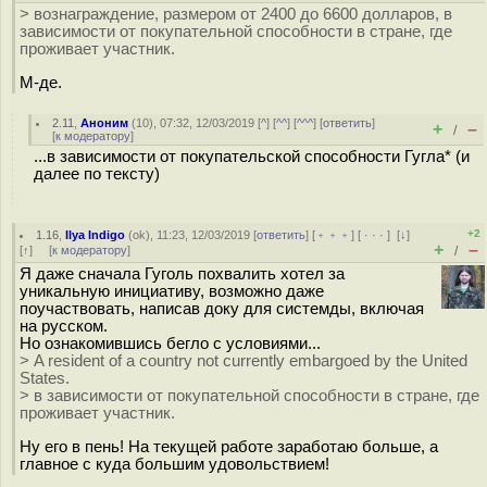
> вознаграждение, размером от 2400 до 6600 долларов, в
зависимости от покупательной способности в стране, где
проживает участник.
М-де.
2.11
,
Аноним
(
10
), 07:32, 12/03/2019 [
^
] [
^^
] [
^^^
] [
ответить
]
+
–
/
[
к модератору
]
...в зависимости от покупательской способности Гугла* (и
далее по тексту)
+2
1.16
,
Ilya Indigo
(
ok
), 11:23, 12/03/2019 [
ответить
] [
﹢﹢﹢
] [
· · ·
]
[
↓
]
+
–
[
↑
] [
к модератору
]
/
Я даже сначала Гуголь похвалить хотел за
уникальную инициативу, возможно даже
поучаствовать, написав доку для системды, включая
на русском.
Но ознакомившись бегло с условиями...
> A resident of a country not currently embargoed by the United
States.
> в зависимости от покупательной способности в стране, где
проживает участник.
Ну его в пень! На текущей работе заработаю больше, а
главное с куда большим удовольствием!