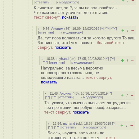
+
–
/
[
ответить
]
[
к модератору
]
К счастью, нет, за Гугл вы не волновайтесь
Что вам мешает уточнить до траты сво...
текст свёрнут,
показать
9.36
,
Аноним
(
36
), 16:09, 12/03/2019 [
^
] [
^^
] [
^^^
]
+
–
/
[
ответить
]
[
к модератору
]
Да, тут пора волноваться за кого-то другого То ваш
бог виноват, что Гугл _возмо...
большой текст
свёрнут,
показать
10.38
,
myhand
(
ok
), 17:05, 12/03/2019 [
^
] [
^^
]
+
–
/
[
^^^
] [
ответить
]
[
к модератору
]
Натурально, за весьма вероятно
половозрелого гражданина, не
овладевшего навыка...
текст свёрнут,
показать
11.48
,
Аноним
(
48
), 16:36, 13/03/2019 [
^
]
+
–
/
[
^^
] [
^^^
] [
ответить
]
[
к модератору
]
Так укажи, что именно вызывает затруднения
при прочтении, попробую перефразирова...
текст свёрнут,
показать
12.54
,
myhand
(
ok
), 18:38, 13/03/2019 [
^
]
+
–
/
[
^^
] [
^^^
] [
ответить
]
[
к модератору
]
Боюсь, научить вас читать по
интернету - я таки не смогу ...
текст