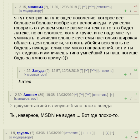
–3
3.15
,
аноним3
(
?
), 11:20, 12/03/2019 [
^
] [
^^
] [
^^^
] [
ответить
]
+
–
[
к модератору
]
/
я тут смотрю на тупеющее поколение, которое все
больше и больше изобретает велосипеды. и уж если
говорить о лучшем языке разметки текста то это будет
латекс. но он сложнее, хотя и круче. и не надо мне тут
умничать. вычислительные системы настолько широкая
область деятельности, что хоть убейся всю знать не
будешь никогда. слишком много направлений. вот и ты
тут сидишь и умничаешь типа умнейший ты наш. потише
будь за умного примут)))
+3
4.22
,
Зануда
(
?
), 12:57, 12/03/2019 [
^
] [
^^
] [
^^^
] [
ответить
]
+
–
[
к модератору
]
/
Латех
+1
2.39
,
Аноним
(
39
), 19:38, 12/03/2019 [
^
] [
^^
] [
^^^
] [
ответить
]
[
↑
]
+
–
[
к модератору
]
/
> документацией в линуксе было плохо всегда
Ты, наверное, MSDN не видел ... Вот где плохо-то.
+2
1.9
,
трурль
(
?
), 03:36, 12/03/2019 [
ответить
] [
﹢﹢﹢
] [
· · ·
]
[
↓
] [
↑
]
+
–
[
к модератору
]
/