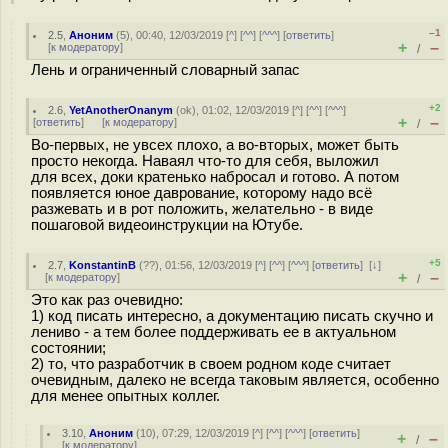
–1
2.5
,
Аноним
(
5
), 00:40, 12/03/2019 [
^
] [
^^
] [
^^^
] [
ответить
]
+
–
[
к модератору
]
/
Лень и ограниченный словарный запас
+2
2.6
,
YetAnotherOnanym
(
ok
), 01:02, 12/03/2019 [
^
] [
^^
] [
^^^
]
+
–
[
ответить
]
[
к модератору
]
/
Во-первых, не увсех плохо, а во-вторых, может быть
просто некогда. Наваял что-то для себя, выложил
для всех, доки кратенько набросал и готово. А потом
появляется юное даврование, которому надо всё
разжевать и в рот положить, желательно - в виде
пошаговой видеоинструкции на Ютубе.
+5
2.7
,
KonstantinB
(
??
), 01:56, 12/03/2019 [
^
] [
^^
] [
^^^
] [
ответить
]
[
↓
]
+
–
[
к модератору
]
/
Это как раз очевидно:
1) код писать интересно, а документацию писать скучно и
лениво - а тем более поддерживать ее в актуальном
состоянии;
2) то, что разработчик в своем родном коде считает
очевидным, далеко не всегда таковым является, особенно
для менее опытных коллег.
3.10
,
Аноним
(
10
), 07:29, 12/03/2019 [
^
] [
^^
] [
^^^
] [
ответить
]
+
–
/
[
к модератору
]