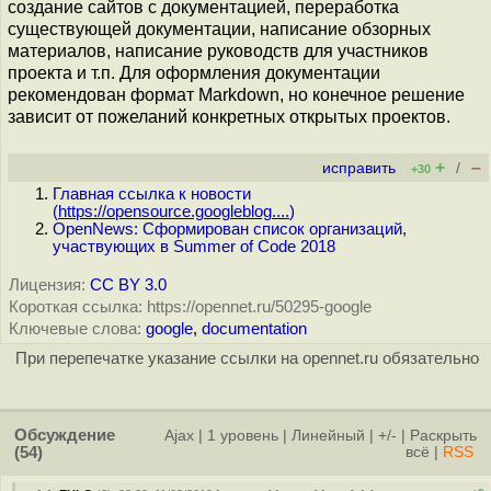
создание сайтов с документацией, переработка
существующей документации, написание обзорных
материалов, написание руководств для участников
проекта и т.п. Для оформления документации
рекомендован формат Markdown, но конечное решение
зависит от пожеланий конкретных открытых проектов.
+
–
исправить
/
+30
Главная ссылка к новости
(
https://opensource.googleblog....
)
OpenNews: Сформирован список организаций,
участвующих в Summer of Code 2018
Лицензия:
CC BY 3.0
Короткая ссылка: https://opennet.ru/50295-google
Ключевые слова:
google
,
documentation
При перепечатке указание ссылки на opennet.ru обязательно
Обсуждение
Ajax
|
1 уровень
|
Линейный
|
+/-
|
Раскрыть
(54)
всё
|
RSS