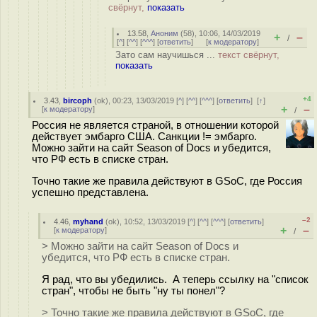
свёрнут,
показать
13.58
,
Аноним
(
58
), 10:06, 14/03/2019
+
–
/
[
^
] [
^^
] [
^^^
] [
ответить
]
[
к модератору
]
Зато сам научишься ...
текст свёрнут,
показать
+4
3.43
,
bircoph
(
ok
), 00:23, 13/03/2019 [
^
] [
^^
] [
^^^
] [
ответить
]
[
↑
]
+
–
[
к модератору
]
/
Россия не является страной, в отношении которой
действует эмбарго США. Санкции != эмбарго.
Можно зайти на сайт Season of Docs и убедится,
что РФ есть в списке стран.
Точно такие же правила действуют в GSoC, где Россия
успешно представлена.
–2
4.46
,
myhand
(
ok
), 10:52, 13/03/2019 [
^
] [
^^
] [
^^^
] [
ответить
]
+
–
[
к модератору
]
/
> Можно зайти на сайт Season of Docs и
убедится, что РФ есть в списке стран.
Я рад, что вы убедились. А теперь ссылку на "список
стран", чтобы не быть "ну ты понел"?
> Точно такие же правила действуют в GSoC, где