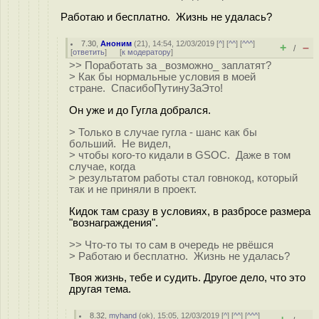
Работаю и бесплатно. Жизнь не удалась?
7.30
,
Аноним
(
21
), 14:54, 12/03/2019 [
^
] [
^^
] [
^^^
]
+
–
/
[
ответить
]
[
к модератору
]
>> Поработать за _возможно_ заплатят?
> Как бы нормальные условия в моей
стране. СпасибоПутинуЗаЭто!
Он уже и до Гугла добрался.
> Только в случае гугла - шанс как бы
больший. Не видел,
> чтобы кого-то кидали в GSOC. Даже в том
случае, когда
> результатом работы стал говнокод, который
так и не приняли в проект.
Кидок там сразу в условиях, в разбросе размера
"вознаграждения".
>> Что-то ты то сам в очередь не рвёшся
> Работаю и бесплатно. Жизнь не удалась?
Твоя жизнь, тебе и судить. Другое дело, что это
другая тема.
8.32
,
myhand
(
ok
), 15:05, 12/03/2019 [
^
] [
^^
] [
^^^
]