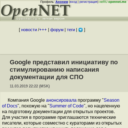
Профиль:
Аноним
(
вход
|
регистрация
)
неRU
opennet.me
[
новости
/
+++
|
форум
|
теги
|
]
Google представил инициативу по
стимулированию написания
документации для СПО
11.03.2019 22:22 (MSK)
Компания Google
анонсировала
программу "
Season
of Docs
", похожую на "
Summer of Code
", но нацеленную
на подготовку документации для открытых проектов.
Для участия в программе приглашаются технические
писатели, которые совместно с кураторами из открытых