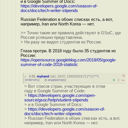
и в Google Summer of Docs:
https://developers.google.com/season-of-
docs/docs/tech-writer-stipends
Russian Federation в обоих списках есть, а вот,
например, Iran или North Korea — нет.
>> Точно такие же правила действуют в GSoC, где
Россия успешно представлена.
> Ни разу не видел студентов из России.
Глаза протри. В 2018 году было 35 студентов из
России:
https://opensource.googleblog.com/2018/05/google-
summer-of-code-2018-statistic
–1
6.55
,
myhand
(
ok
), 19:07, 13/03/2019 [
^
] [
^^
] [
^^^
]
+
–
[
ответить
]
[
к модератору
]
/
> Вот список стран, участвующих в этом
году в Google Summer of Code:
>
https://developers.google.com/open-
source/gsoc/help/student-stipends
> и в Google Summer of Docs:
>
https://developers.google.com/season-of-
docs/docs/tech-writer-stipends
> Russian Federation в обоих списках есть, а вот,
например, Iran или North Korea — нет.