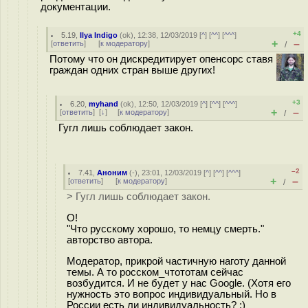
документации.
+4
5.19
,
Ilya Indigo
(
ok
), 12:38, 12/03/2019 [
^
] [
^^
] [
^^^
]
+
–
[
ответить
]
[
к модератору
]
/
Потому что он дискредитирует опенсорс ставя
граждан одних стран выше других!
+3
6.20
,
myhand
(
ok
), 12:50, 12/03/2019 [
^
] [
^^
] [
^^^
]
+
–
[
ответить
]
[
↓
] [
к модератору
]
/
Гугл лишь соблюдает закон.
–2
7.41
,
Аноним
(
-
), 23:01, 12/03/2019 [
^
] [
^^
] [
^^^
]
+
–
[
ответить
]
[
к модератору
]
/
> Гугл лишь соблюдает закон.
О!
"Что русскому хорошо, то немцу смерть."
авторство автора.
Модератор, прикрой частичную наготу данной
темы. А то росском_чтототам сейчас
возбудится. И не будет у нас Google. (Хотя его
нужность это вопрос индивидуальный. Но в
России есть ли индивидуальность? ;)