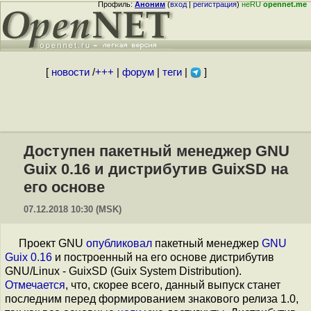
Профиль:
Аноним
(
вход
|
регистрация
)
неRU
opennet.me
[
новости
/
+++
|
форум
|
теги
|
]
Доступен пакетный менеджер GNU
Guix 0.16 и дистрибутив GuixSD на
его основе
07.12.2018 10:30 (MSK)
Проект GNU
опубликовал
пакетный менеджер
GNU
Guix 0.16
и построенный на его основе дистрибутив
GNU/Linux - GuixSD (Guix System Distribution).
Отмечается
, что, скорее всего, данный выпуск станет
последним перед формированием знакового релиза 1.0,