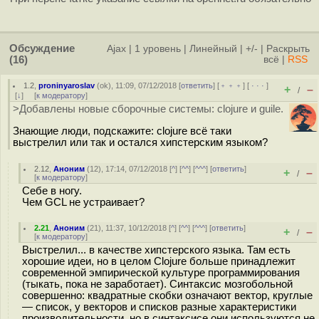
Обсуждение
Ajax
|
1 уровень
|
Линейный
|
+/-
|
Раскрыть
(16)
всё
|
RSS
1.2
,
proninyaroslav
(
ok
), 11:09, 07/12/2018 [
ответить
] [
﹢﹢﹢
] [
· · ·
]
+
–
/
[
↓
] [
к модератору
]
>Добавлены новые сборочные системы: clojure и guile.
Знающие люди, подскажите: clojure всё таки
выстрелил или так и остался хипстерским языком?
2.12
,
Аноним
(
12
), 17:14, 07/12/2018 [
^
] [
^^
] [
^^^
] [
ответить
]
+
–
/
[
к модератору
]
Себе в ногу.
Чем GCL не устраивает?
2.21
,
Аноним
(
21
), 11:37, 10/12/2018 [
^
] [
^^
] [
^^^
] [
ответить
]
+
–
/
[
к модератору
]
Выстрелил... в качестве хипстерского языка. Там есть
хорошие идеи, но в целом Clojure больше принадлежит
современной эмпирической культуре программирования
(тыкать, пока не заработает). Синтаксис мозгобольной
совершенно: квадратные скобки означают вектор, круглые
— список, у векторов и списков разные характеристики
производительности, но в синтаксисе они используются не