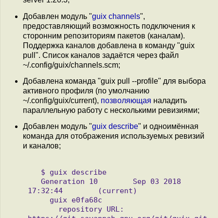
Добавлен модуль "
guix channels
",
предоставляющий возможность подключения к
сторонним репозиториям пакетов (каналам).
Поддержка каналов добавлена в команду "guix
pull". Список каналов задаётся через файл
~/.config/guix/channels.scm;
Добавлена команда "guix pull --profile" для выбора
активного профиля (по умолчанию
~/.config/guix/current),
позволяющая
наладить
параллельную работу с несколькими ревизиями;
Добавлен модуль "
guix describe
" и одноимённая
команда для отображения используемых ревизий
и каналов;
   $ guix describe

   Generation 10	Sep 03 2018 
17:32:44	(current)

     guix e0fa68c

       repository URL: 