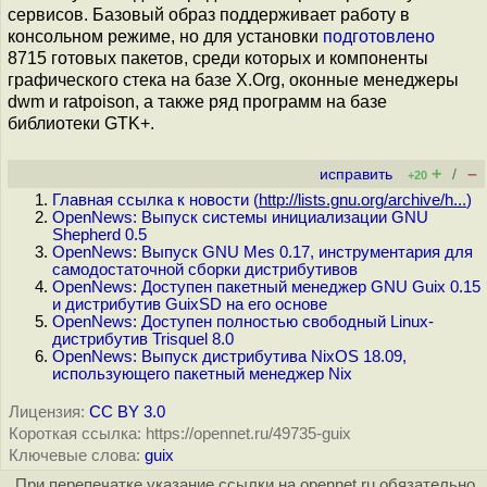
сервисов. Базовый образ поддерживает работу в
консольном режиме, но для установки
подготовлено
8715 готовых пакетов, среди которых и компоненты
графического стека на базе X.Org, оконные менеджеры
dwm и ratpoison, а также ряд программ на базе
библиотеки GTK+.
+
–
исправить
/
+20
Главная ссылка к новости (
http://lists.gnu.org/archive/h...
)
OpenNews: Выпуск системы инициализации GNU
Shepherd 0.5
OpenNews: Выпуск GNU Mes 0.17, инструментария для
самодостаточной сборки дистрибутивов
OpenNews: Доступен пакетный менеджер GNU Guix 0.15
и дистрибутив GuixSD на его основе
OpenNews: Доступен полностью свободный Linux-
дистрибутив Trisquel 8.0
OpenNews: Выпуск дистрибутива NixOS 18.09,
использующего пакетный менеджер Nix
Лицензия:
CC BY 3.0
Короткая ссылка: https://opennet.ru/49735-guix
Ключевые слова:
guix
При перепечатке указание ссылки на opennet.ru обязательно