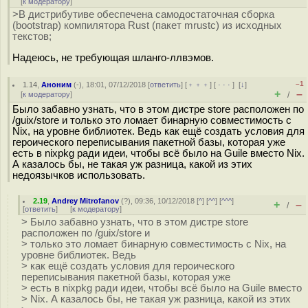
[
к модератору
]
>В дистрибутиве обеспечена самодостаточная сборка
(bootstrap) компилятора Rust (пакет mrustc) из исходных
текстов;
Надеюсь, не требующая шланго-ллвэмов.
–1
1.14
,
Аноним
(
-
), 18:01, 07/12/2018 [
ответить
] [
﹢﹢﹢
] [
· · ·
]
[
↓
]
+
–
[
к модератору
]
/
Было забавно узнать, что в этом дистре store расположен по
/guix/store и только это ломает бинарную совместимость с
Nix, на уровне библиотек. Ведь как ещё создать условия для
героического переписывания пакетной базы, которая уже
есть в nixpkg ради идеи, чтобы всё было на Guile вместо Nix.
А казалось бы, не такая уж разница, какой из этих
недоязычков использовать.
2.19
,
Andrey Mitrofanov
(
?
), 09:36, 10/12/2018 [
^
] [
^^
] [
^^^
]
+
–
/
[
ответить
]
[
к модератору
]
> Было забавно узнать, что в этом дистре store
расположен по /guix/store и
> только это ломает бинарную совместимость с Nix, на
уровне библиотек. Ведь
> как ещё создать условия для героического
переписывания пакетной базы, которая уже
> есть в nixpkg ради идеи, чтобы всё было на Guile вместо
> Nix. А казалось бы, не такая уж разница, какой из этих