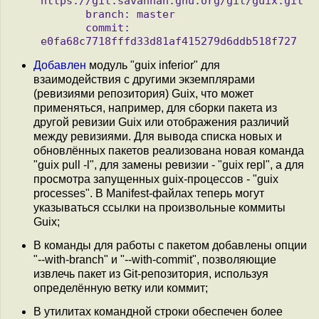
https://git.savannah.gnu.org/git/guix.git

       branch: master

       commit: 
Добавлен
модуль "guix inferior" для
взаимодействия с другими экземплярами
(ревизиями репозитория) Guix, что может
применяться, например, для сборки пакета из
другой ревизии Guix или отображения различий
между ревизиями. Для вывода списка новых и
обновлённых пакетов реализована новая команда
"guix pull -l", для замены ревизии - "guix repl", а для
просмотра запущенных guix-процессов - "guix
processes". В Manifest-файлах теперь могут
указываться ссылки на произвольные коммиты
Guix;
В команды для работы с пакетом добавлены опции
"--with-branch" и "--with-commit", позволяющие
извлечь пакет из Git-репозитория, используя
определённую ветку или коммит;
В утилитах командной строки обеспечен более