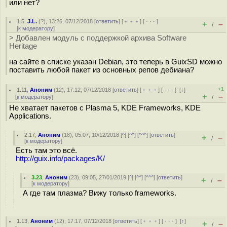
или нет?
1.5
,
J.L.
(
?
), 13:26, 07/12/2018 [
ответить
] [
﹢﹢﹢
] [
· · ·
]
+
–
/
[
к модератору
]
> Добавлен модуль с поддержкой архива Software
Heritage
на сайте в списке указан Debian, это теперь в GuixSD можно
поставить любой пакет из основных репов дебиана?
+1
1.11
,
Аноним
(
12
), 17:12, 07/12/2018 [
ответить
] [
﹢﹢﹢
] [
· · ·
]
[
↓
]
+
–
[
к модератору
]
/
Не хватает пакетов с Plasma 5, KDE Frameworks, KDE
Applications.
2.17
,
Аноним
(
18
), 05:07, 10/12/2018 [
^
] [
^^
] [
^^^
] [
ответить
]
+
–
/
[
к модератору
]
Есть там это всё.
http://guix.info/packages/K/
3.23
,
Аноним
(
23
), 09:05, 27/01/2019 [
^
] [
^^
] [
^^^
] [
ответить
]
+
–
/
[
к модератору
]
А где там плазма? Вижу только frameworks.
1.13
,
Аноним
(
12
), 17:17, 07/12/2018 [
ответить
] [
﹢﹢﹢
] [
· · ·
]
[
↑
]
+
–
/