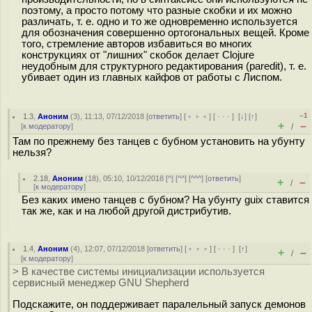
поэтому, а просто потому что разные скобки и их можно
различать, т. е. одно и то же одновременно используется
для обозначения совершенно ортогональных вещей. Кроме
того, стремление авторов избавиться во многих
конструкциях от "лишних" скобок делает Clojure
неудобным для структурного редактирования (paredit), т. е.
убивает один из главных кайфов от работы с Лиспом.
–1
1.3
,
Аноним
(
3
), 11:13, 07/12/2018 [
ответить
] [
﹢﹢﹢
] [
· · ·
]
[
↓
] [
↑
]
+
–
[
к модератору
]
/
Там по прежнему без танцев с бубном установить на убунту
нельзя?
2.18
,
Аноним
(
18
), 05:10, 10/12/2018 [
^
] [
^^
] [
^^^
] [
ответить
]
+
–
/
[
к модератору
]
Без каких имено танцев с бубном? На убунту guix ставится
так же, как и на любой другой дистрибутив.
1.4
,
Аноним
(
4
), 12:07, 07/12/2018 [
ответить
] [
﹢﹢﹢
] [
· · ·
]
[
↑
]
+
–
/
[
к модератору
]
> В качестве системы инициализации используется
сервисный менеджер GNU Shepherd
Подскажите, он поддерживает паралельный запуск демонов