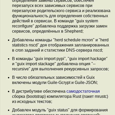
определения замены сервисов, обеспечен
перезапуск всех зависимых сервисов при
перезапуске родительского сервиса и реализована
функциональность для определения собственных
действий в сервисах. В команде "guix system
reconfigure" добавлена поддержка загрузки замен
сервисов, определённых в Shepherd;
Добавлены команды "herd schedule mcron" и "herd
statistics nscd" доя отображения запланированных
в cron заданий и статистики DNS-сервера nscd;
В команды "guix import pypi", "guix import hackage"
и "guix import stackage" добавлена опция "--
recursive" для выполнения рекурсивных запросов;
В число обязательных зависимостей к Guix
включены модули Guile-Gcrypt и Guile-JSON;
В дистрибутиве обеспечена
самодостаточная
сборка (bootstrap) компилятора Rust (пакет mrustc)
из исходных текстов;
Добавлен модуль "guix status" для формирования