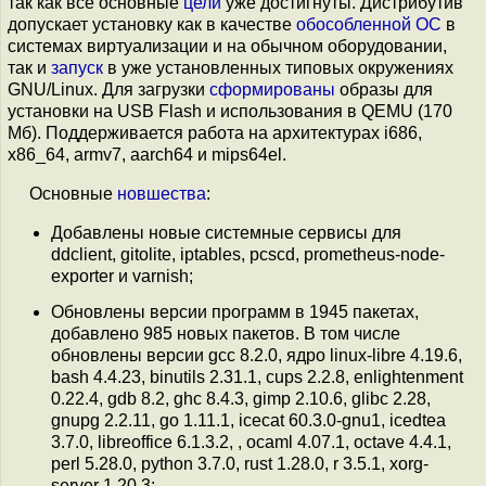
так как все основные
цели
уже достигнуты. Дистрибутив
допускает установку как в качестве
обособленной ОС
в
системах виртуализации и на обычном оборудовании,
так и
запуск
в уже установленных типовых окружениях
GNU/Linux. Для загрузки
сформированы
образы для
установки на USB Flash и использования в QEMU (170
Мб). Поддерживается работа на архитектурах i686,
x86_64, armv7, aarch64 и mips64el.
Основные
новшества
:
Добавлены новые системные сервисы для
ddclient, gitolite, iptables, pcscd, prometheus-node-
exporter и varnish;
Обновлены версии программ в 1945 пакетах,
добавлено 985 новых пакетов. В том числе
обновлены версии gcc 8.2.0, ядро linux-libre 4.19.6,
bash 4.4.23, binutils 2.31.1, cups 2.2.8, enlightenment
0.22.4, gdb 8.2, ghc 8.4.3, gimp 2.10.6, glibc 2.28,
gnupg 2.2.11, go 1.11.1, icecat 60.3.0-gnu1, icedtea
3.7.0, libreoffice 6.1.3.2, , ocaml 4.07.1, octave 4.4.1,
perl 5.28.0, python 3.7.0, rust 1.28.0, r 3.5.1, xorg-
server 1.20.3;