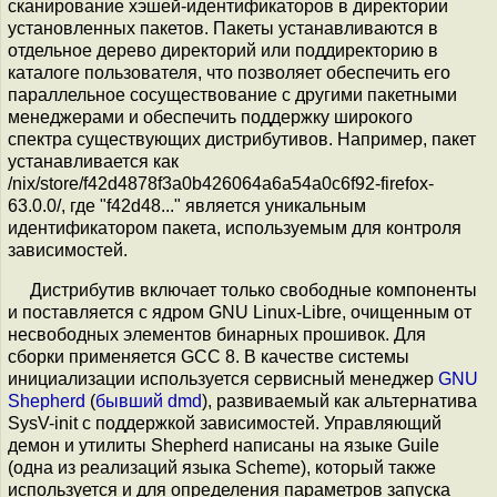
сканирование хэшей-идентификаторов в директории
установленных пакетов. Пакеты устанавливаются в
отдельное дерево директорий или поддиректорию в
каталоге пользователя, что позволяет обеспечить его
параллельное сосуществование с другими пакетными
менеджерами и обеспечить поддержку широкого
спектра существующих дистрибутивов. Например, пакет
устанавливается как
/nix/store/f42d4878f3a0b426064a6a54a0c6f92-firefox-
63.0.0/, где "f42d48..." является уникальным
идентификатором пакета, используемым для контроля
зависимостей.
Дистрибутив включает только свободные компоненты
и поставляется с ядром GNU Linux-Libre, очищенным от
несвободных элементов бинарных прошивок. Для
сборки применяется GCC 8. В качестве системы
инициализации используется сервисный менеджер
GNU
Shepherd
(
бывший dmd
), развиваемый как альтернатива
SysV-init с поддержкой зависимостей. Управляющий
демон и утилиты Shepherd написаны на языке Guile
(одна из реализаций языка Scheme), который также
используется и для определения параметров запуска