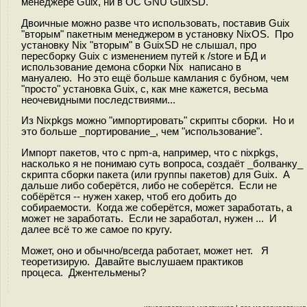
менеджере Guix, ни в ОС GNU GuixSD.
Двоичные можно разве что использовать, поставив Guix
"вторым" пакетным менеджером в установку NixOS. Про
установку Nix "вторым" в GuixSD не слышал, про
пересборку Guix с изменением путей к /store и БД и
использование демона сборки Nix написано в
мануалею. Но это ещё больше камлания с бубном, чем
"просто" установка Guix, с, как мне кажется, весьма
неочевидными последствиями...
Из Nixpkgs можно "импортировать" скрипты сборки. Но и
это больше _портирование_, чем "использование".
Импорт пакетов, что с npm-а, например, что с nixpkgs,
насколько я не понимаю суть вопроса, создаёт _болванку_
скрипта сборки пакета (или группы пакетов) для Guix. А
дальше либо соберётся, либо не соберётся. Если не
собёрётся -- нужен хакер, чтоб его добить до
собираемости. Когда же соберётся, может заработать, а
может не заработать. Если не заработал, нужен ... И
далее всё то же самое по кругу.
Может, оно и обычно/всегда работает, может нет. Я
теоретизирую. Давайте выслушаем практиков
процеса. Джентельмены?