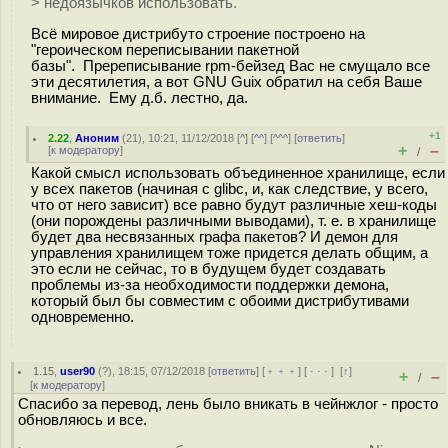
> недоязычков использовать.
Всё мировое дистрибуто строение построено на
"героическом переписывании пакетной
базы". Пререписывание rpm-бейзед Вас не смущало все
эти десятилетия, а вот GNU Guix обратил на себя Ваше
внимание. Ему д.б. лестно, да.
+1
2.22
,
Аноним
(
21
), 10:21, 11/12/2018 [
^
] [
^^
] [
^^^
] [
ответить
]
+
–
[
к модератору
]
/
Какой смысл использовать объединенное хранилище, если
у всех пакетов (начиная с glibc, и, как следствие, у всего,
что от него зависит) все равно будут различные хеш-коды
(они порождены различными выводами), т. е. в хранилище
будет два несвязанных графа пакетов? И демон для
управления хранилищем тоже придется делать общим, а
это если не сейчас, то в будущем будет создавать
проблемы из-за необходимости поддержки демона,
который был бы совместим с обоими дистрибутивами
одновременно.
1.15
,
user90
(
?
), 18:15, 07/12/2018 [
ответить
] [
﹢﹢﹢
] [
· · ·
]
[
↑
]
+
–
/
[
к модератору
]
Спасибо за перевод, лень было вникать в чейнжлог - просто
обновляюсь и все.