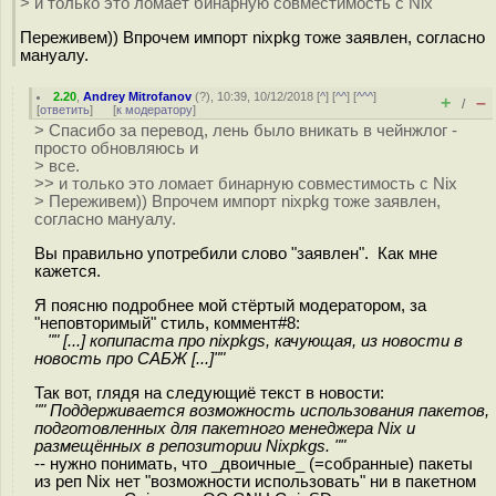
> и только это ломает бинарную совместимость с Nix
Переживем)) Впрочем импорт nixpkg тоже заявлен, согласно
мануалу.
2.20
,
Andrey Mitrofanov
(
?
), 10:39, 10/12/2018 [
^
] [
^^
] [
^^^
]
+
–
/
[
ответить
]
[
к модератору
]
> Спасибо за перевод, лень было вникать в чейнжлог -
просто обновляюсь и
> все.
>> и только это ломает бинарную совместимость с Nix
> Переживем)) Впрочем импорт nixpkg тоже заявлен,
согласно мануалу.
Вы правильно употребили слово "заявлен". Как мне
кажется.
Я поясню подробнее мой стёртый модератором, за
"неповторимый" стиль, коммент#8:
"" [...] копипаста про nixpkgs, качующая, из новости в
новость про САБЖ [...]""
Так вот, глядя на следующиё текст в новости:
"" Поддерживается возможность использования пакетов,
подготовленных для пакетного менеджера Nix и
размещённых в репозитории Nixpkgs. ""
-- нужно понимать, что _двоичные_ (=собранные) пакеты
из реп Nix нет "возможности использовать" ни в пакетном