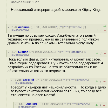
написавший 1.2?
Невокальной интерпретацией классики от Gipsy Kings.
+2
2.23
,
Аноним
(
-
), 07:39, 25/05/2018 [
^
] [
^^
] [
^^^
] [
ответить
]
[
↑
]
+
–
[
к модератору
]
/
Ты лучше по ссылкам сходи. Атрибуция это важный
технический процесс, никак не связанный с политикой.
Должен быть. А по ссылкам - тот самый highly likely.
2.24
,
Кирилл
(
??
), 08:08, 25/05/2018 [
^
] [
^^
] [
^^^
] [
ответить
]
[
↓
]
+
–
/
[
к модератору
]
Пока только фаты, хотя интерпретация может так себе.
Симантерик подозревает. Ну и пусть себе подозревает. А
разработчик из России, но это не обязтельно так и не
обязательно из каких то ведомств.
3.218
,
Евгений
(
??
), 17:39, 26/05/2018 [
^
] [
^^
] [
^^^
] [
ответить
]
+
–
/
[
к модератору
]
Говорят у xaкеров нет национальности... Но когда в дело
вступает криптоаналитический паяльник, то сразу все
становится на свои места!
4.331
,
Аноним
(
-
), 14:49, 29/05/2018 [
^
] [
^^
] [
^^^
] [
ответить
]
+
–
/
[
к модератору
]