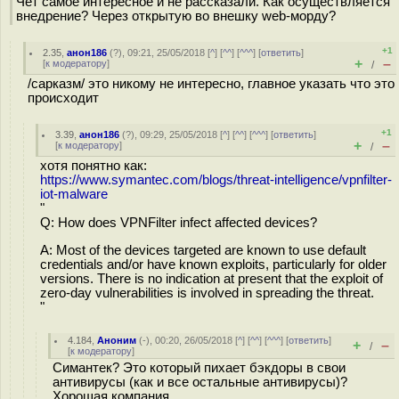
Чёт самое интересное и не рассказали. Как осуществляется
внедрение? Через открытую во внешку web-морду?
+1
2.35
,
анон186
(
?
), 09:21, 25/05/2018 [
^
] [
^^
] [
^^^
] [
ответить
]
+
–
[
к модератору
]
/
/сарказм/ это никому не интересно, главное указать что это
происходит
+1
3.39
,
анон186
(
?
), 09:29, 25/05/2018 [
^
] [
^^
] [
^^^
] [
ответить
]
+
–
[
к модератору
]
/
хотя понятно как:
https://www.symantec.com/blogs/threat-intelligence/vpnfilter-
iot-malware
"
Q: How does VPNFilter infect affected devices?
A: Most of the devices targeted are known to use default
credentials and/or have known exploits, particularly for older
versions. There is no indication at present that the exploit of
zero-day vulnerabilities is involved in spreading the threat.
"
4.184
,
Аноним
(
-
), 00:20, 26/05/2018 [
^
] [
^^
] [
^^^
] [
ответить
]
+
–
/
[
к модератору
]
Симантек? Это который пихает бэкдоры в свои
антивирусы (как и все остальные антивирусы)?
Хорошая компания.