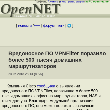
Профиль:
Аноним
(
вход
|
регистрация
)
неRU
opennet.me
[
новости
/
+++
|
форум
|
теги
|
]
Вредоносное ПО VPNFilter поразило
более 500 тысяч домашних
маршрутизаторов
24.05.2018 23:14 (MSK)
Компания Cisco
сообщила
о выявлении
вредоносного ПО VPNFilter, поразившего более 500
тысяч домашних и офисных маршрутизаторов, NAS и
точек доступа. Благодаря модульной организации
вредоносного ПО, оно может поражать различные