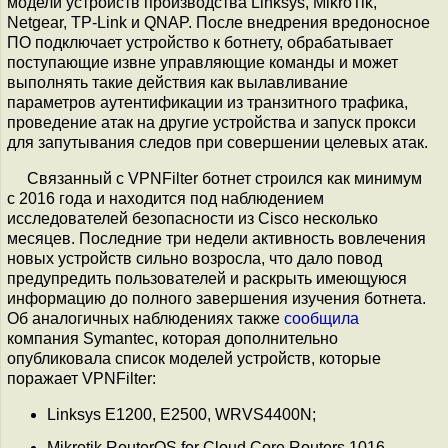
модели устройств производства Linksys, MikroTik,
Netgear, TP-Link и QNAP. После внедрения вредоносное
ПО подключает устройство к ботнету, обрабатывает
поступающие извне управляющие команды и может
выполнять такие действия как вылавливание
параметров аутентификации из транзитного трафика,
проведение атак на другие устройства и запуск прокси
для запутывания следов при совершении целевых атак.
Связанный с VPNFilter ботнет строился как минимум
с 2016 года и находится под наблюдением
исследователей безопасности из Cisco несколько
месяцев. Последние три недели активность вовлечения
новых устройств сильно возросла, что дало повод
предупредить пользователей и раскрыть имеющуюся
информацию до полного завершения изучения ботнета.
Об аналогичных наблюдениях также
сообщила
компания Symantec, которая дополнительно
опубликовала список моделей устройств, которые
поражает VPNFilter:
Linksys E1200, E2500, WRVS4400N;
Mikrotik RouterOS for Cloud Core Routers 1016,