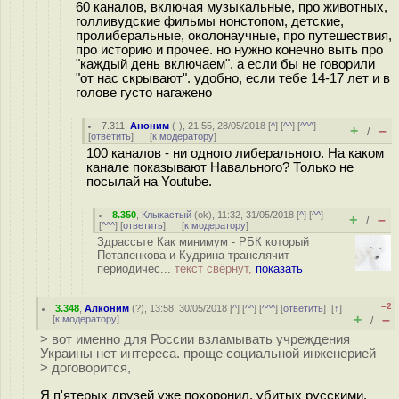
60 каналов, включая музыкальные, про животных,
голливудские фильмы нонстопом, детские,
пролиберальные, околонаучные, про путешествия,
про историю и прочее. но нужно конечно выть про
"каждый день включаем". а если бы не говорили
"от нас скрывают". удобно, если тебе 14-17 лет и в
голове густо нагажено
7.311
,
Аноним
(
-
), 21:55, 28/05/2018 [
^
] [
^^
] [
^^^
]
+
–
/
[
ответить
]
[
к модератору
]
100 каналов - ни одного либepального. На каком
канале показывают Нaвального? Только не
посылай на Youtube.
8.350
,
Клыкастый
(
ok
), 11:32, 31/05/2018 [
^
] [
^^
]
+
–
/
[
^^^
] [
ответить
]
[
к модератору
]
Здрассьте Как минимум - РБК который
Потапенкова и Кудрина транслячит
периодичес...
текст свёрнут,
показать
–2
3.348
,
Алконим
(
?
), 13:58, 30/05/2018 [
^
] [
^^
] [
^^^
] [
ответить
]
[
↑
]
+
–
[
к модератору
]
/
> вот именно для России взламывать учреждения
Украины нет интереса. проще социальной инженерией
> договорится,
Я п'ятерых друзей уже похоронил, убитых русскими.