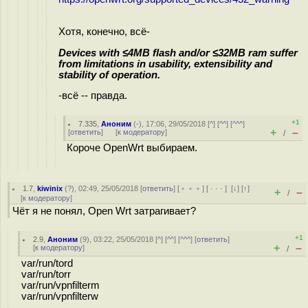
Хотя, конечно, всё-
Devices with ≤4MB flash and/or ≤32MB ram suffer
from limitations in usability, extensibility and
stability of operation.
-всё -- правда.
+1
7.335
,
Аноним
(
-
), 17:06, 29/05/2018 [
^
] [
^^
] [
^^^
]
+
–
[
ответить
]
[
к модератору
]
/
Короче OpenWrt выбираем.
1.7
,
kiwinix
(
?
), 02:49, 25/05/2018 [
ответить
] [
﹢﹢﹢
] [
· · ·
]
[
↓
] [
↑
]
+
–
/
[
к модератору
]
Чёт я не понял, Open Wrt затрагивает?
+1
2.9
,
Аноним
(
9
), 03:22, 25/05/2018 [
^
] [
^^
] [
^^^
] [
ответить
]
+
–
[
к модератору
]
/
var/run/tord
var/run/torr
var/run/vpnfilterm
var/run/vpnfilterw