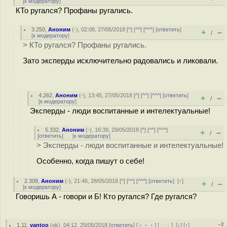
[
к модератору
]
КТо ругался? Профаны ругались.
3.250
,
Аноним
(
-
), 02:08, 27/05/2018 [
^
] [
^^
] [
^^^
] [
ответить
]
+
–
/
[
к модератору
]
> КТо ругался? Профаны ругались.
Зато эксперды исключительно радовались и ликовали.
4.262
,
Аноним
(
-
), 13:45, 27/05/2018 [
^
] [
^^
] [
^^^
] [
ответить
]
+
–
/
[
к модератору
]
Эксперды - люди воспитанные и интелектуальные!
5.332
,
Аноним
(
-
), 16:39, 29/05/2018 [
^
] [
^^
] [
^^^
]
+
–
/
[
ответить
]
[
к модератору
]
> Эксперды - люди воспитанные и интелектуальные!
Особенно, когда пишут о себе!
2.308
,
Аноним
(
-
), 21:46, 28/05/2018 [
^
] [
^^
] [
^^^
] [
ответить
]
[
↑
]
+
–
/
[
к модератору
]
Говоришь А - говори и Б! Кто ругался? Где ругался?
–2
1.11
,
vantoo
(
ok
), 04:12, 25/05/2018 [
ответить
] [
﹢﹢﹢
] [
· · ·
]
[
↓
] [
↑
]