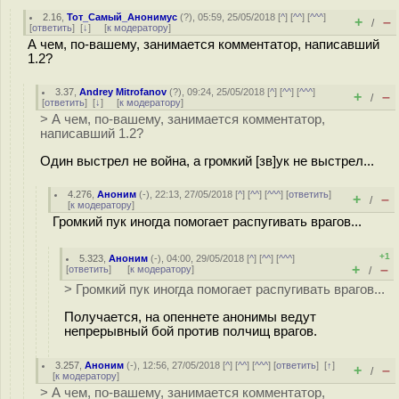
2.16
,
Тот_Самый_Анонимус
(
?
), 05:59, 25/05/2018 [
^
] [
^^
] [
^^^
]
+
–
/
[
ответить
]
[
↓
] [
к модератору
]
А чем, по-вашему, занимается комментатор, написавший
1.2?
3.37
,
Andrey Mitrofanov
(
?
), 09:24, 25/05/2018 [
^
] [
^^
] [
^^^
]
+
–
/
[
ответить
]
[
↓
] [
к модератору
]
> А чем, по-вашему, занимается комментатор,
написавший 1.2?
Один выстрел не война, а громкий [зв]ук не выстрел...
4.276
,
Аноним
(
-
), 22:13, 27/05/2018 [
^
] [
^^
] [
^^^
] [
ответить
]
+
–
/
[
к модератору
]
Громкий пук иногда помогает распугивать врагов...
+1
5.323
,
Аноним
(
-
), 04:00, 29/05/2018 [
^
] [
^^
] [
^^^
]
+
–
[
ответить
]
[
к модератору
]
/
> Громкий пук иногда помогает распугивать врагов...
Получается, на опеннете анонимы ведут
непрерывный бой против полчищ врагов.
3.257
,
Аноним
(
-
), 12:56, 27/05/2018 [
^
] [
^^
] [
^^^
] [
ответить
]
[
↑
]
+
–
/
[
к модератору
]
> А чем, по-вашему, занимается комментатор,