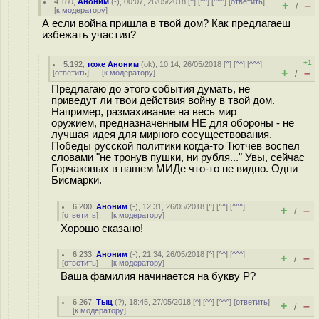
4.180
,
Аноним
(
-
), 00:07, 26/05/2018 [
^
] [
^^
] [
^^^
] [
ответить
]
+
–
/
[
к модератору
]
А если война пришла в твой дом? Как предлагаеш
избежать участия?
+1
5.192
,
тоже Аноним
(
ok
), 10:14, 26/05/2018 [
^
] [
^^
] [
^^^
]
+
–
[
ответить
]
[
к модератору
]
/
Предлагаю до этого события думать, не
приведут ли твои действия войну в твой дом.
Например, размахивание на весь мир
оружием, предназначенным НЕ для обороны - не
лучшая идея для мирного сосуществования.
Победы русской политики когда-то Тютчев воспел
словами "не тронув пушки, ни рубля..." Увы, сейчас
Горчаковых в нашем МИДе что-то не видно. Одни
Бисмарки.
6.200
,
Аноним
(
-
), 12:31, 26/05/2018 [
^
] [
^^
] [
^^^
]
+
–
/
[
ответить
]
[
к модератору
]
Хорошо сказано!
6.233
,
Аноним
(
-
), 21:34, 26/05/2018 [
^
] [
^^
] [
^^^
]
+
–
/
[
ответить
]
[
к модератору
]
Ваша фамилия начинается на букву Р?
6.267
,
Тыц
(
?
), 18:45, 27/05/2018 [
^
] [
^^
] [
^^^
] [
ответить
]
+
–
/
[
к модератору
]