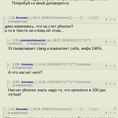
Попробуй со мной договорится.
1.18
,
Аноним
(
-
), 06:21, 25/05/2018 [
ответить
] [
﹢﹢﹢
] [
· · ·
]
[
↓
] [
↑
]
+
–
/
[
к модератору
]
дико извиняюсь, что на счет pfsense?
а то в тексте ни слова об этом...
2.25
,
commiethebeastie
(
ok
), 08:23, 25/05/2018 [
^
] [
^^
] [
^^^
]
+
–
/
[
ответить
]
[
к модератору
]
Устанавливает clang и компиляет себя, инфа 146%.
2.206
,
Аноним
(
-
), 12:45, 26/05/2018 [
^
] [
^^
] [
^^^
] [
ответить
]
+
–
/
[
к модератору
]
А что насчет него?
2.281
,
Аноним
(
-
), 22:26, 27/05/2018 [
^
] [
^^
] [
^^^
] [
ответить
]
+
–
/
[
к модератору
]
Насчет pfsense знать надо то, что opnsence в 100 раз
лучше!
+2
1.19
,
Аноним
(
-
), 06:49, 25/05/2018 [
ответить
] [
﹢﹢﹢
] [
· · ·
]
[
↓
] [
↑
]
+
–
[
к модератору
]
/