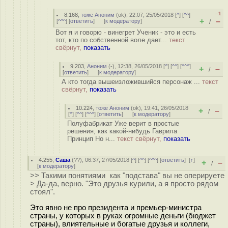
–1
8.168
,
тоже Аноним
(
ok
), 22:07, 25/05/2018 [
^
] [
^^
]
+
–
[
^^^
] [
ответить
]
[
к модератору
]
/
Вот я и говорю - винегрет Ученик - это и есть
тот, кто по собственной воле дает...
текст
свёрнут,
показать
9.203
,
Аноним
(
-
), 12:38, 26/05/2018 [
^
] [
^^
] [
^^^
]
+
–
/
[
ответить
]
[
к модератору
]
А кто тогда вышеизложившийся персонаж ...
текст
свёрнут,
показать
10.224
,
тоже Аноним
(
ok
), 19:41, 26/05/2018
+
–
/
[
^
] [
^^
] [
^^^
] [
ответить
]
[
к модератору
]
Полуфабрикат Уже верит в простые
решения, как какой-нибудь Гаврила
Принцип Но н...
текст свёрнут,
показать
4.255
,
Саша
(
??
), 06:37, 27/05/2018 [
^
] [
^^
] [
^^^
] [
ответить
]
[
↑
]
+
–
/
[
к модератору
]
>> Такими понятиями как "подстава" вы не оперируете
> Да-да, верно. "Это друзья курили, а я просто рядом
стоял".
Это явно не про президента и премьер-министра
страны, у которых в руках огромные деньги (бюджет
страны), влиятельные и богатые друзья и коллеги,