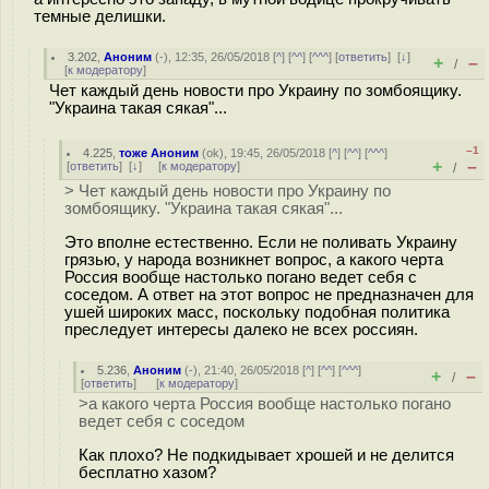
темные делишки.
3.202
,
Аноним
(
-
), 12:35, 26/05/2018 [
^
] [
^^
] [
^^^
] [
ответить
]
[
↓
]
+
–
/
[
к модератору
]
Чет каждый день новости про Украину по зомбоящику.
"Украина такая сякая"...
–1
4.225
,
тоже Аноним
(
ok
), 19:45, 26/05/2018 [
^
] [
^^
] [
^^^
]
+
–
[
ответить
]
[
↓
] [
к модератору
]
/
> Чет каждый день новости про Украину по
зомбоящику. "Украина такая сякая"...
Это вполне естественно. Если не поливать Украину
грязью, у народа возникнет вопрос, а какого черта
Россия вообще настолько погано ведет себя с
соседом. А ответ на этот вопрос не предназначен для
ушей широких масс, поскольку подобная политика
преследует интересы далеко не всех россиян.
5.236
,
Аноним
(
-
), 21:40, 26/05/2018 [
^
] [
^^
] [
^^^
]
+
–
/
[
ответить
]
[
к модератору
]
>а какого черта Россия вообще настолько погано
ведет себя с соседом
Как плохо? Не подкидывает хрошей и не делится
бесплатно хазом?