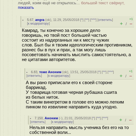
людей, коим ещё не открылось...
большой текст свёрнут,
показать
+1
5.67
,
angra
(
ok
), 11:29, 25/05/2018 [
^
] [
^^
] [
^^^
] [
ответить
]
+
–
[
к модератору
]
/
Камрад, ты конечно за хорошее дело
говоришь, но твой пост большей частью
состоит из надерганных ни к месту чужих
слов. Был бы я твоим идеологическим противником,
разнес бы в пух и прах, а так могу лишь
посоветовать начинать мыслить самостоятельно, а
не цитатами авторитетов.
+1
6.83
,
тоже Аноним
(
ok
), 13:51, 25/05/2018 [
^
] [
^^
] [
^^^
]
+
–
[
ответить
]
[
к модератору
]
/
А вы рано приписали его к своей стороне
баррикад.
У товарища готовая черная рубашка сшита
из белых ниток.
С таким винегретом в голове его можно легким
пинком по извилине направить куда угодно.
7.150
,
Аноним
(
-
), 21:01, 25/05/2018 [
^
] [
^^
] [
^^^
]
+
–
/
[
ответить
]
[
к модератору
]
Нельзя направить мысль ученика без его на то
собственной воли...