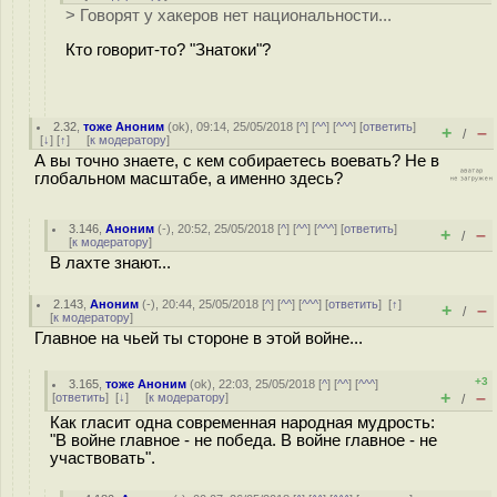
> Говорят у xaкеров нет национальности...
Кто говорит-то? "Знатоки"?
2.32
,
тоже Аноним
(
ok
), 09:14, 25/05/2018 [
^
] [
^^
] [
^^^
] [
ответить
]
+
–
/
[
↓
] [
↑
] [
к модератору
]
А вы точно знаете, с кем собираетесь воевать? Не в
глобальном масштабе, а именно здесь?
3.146
,
Аноним
(
-
), 20:52, 25/05/2018 [
^
] [
^^
] [
^^^
] [
ответить
]
+
–
/
[
к модератору
]
В лахте знают...
2.143
,
Аноним
(
-
), 20:44, 25/05/2018 [
^
] [
^^
] [
^^^
] [
ответить
]
[
↑
]
+
–
/
[
к модератору
]
Главное на чьей ты стороне в этой войне...
+3
3.165
,
тоже Аноним
(
ok
), 22:03, 25/05/2018 [
^
] [
^^
] [
^^^
]
+
–
[
ответить
]
[
↓
] [
к модератору
]
/
Как гласит одна современная народная мудрость:
"В войне главное - не победа. В войне главное - не
участвовать".