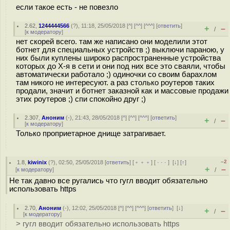
если такое есть - не повезло
2.62
,
1244444566
(
?
), 11:18, 25/05/2018 [
^
] [
^^
] [
^^^
] [
ответить
]
+
–
/
[
к модератору
]
нет скорей всего. там же написано они моделили этот
ботнет для специальных устройств ;) выключи параною, у
них были куплены широко распространенные устройства
которых до Х-я в сети и они под них все это сваяли, чтобы
автоматически работало ;) одиночки со своим барахлом
там никого не интересуют. а раз столько роутеров таких
продали, значит и ботнет заказной как и массовые продажи
этих роутеров ;) спи спокойно друг ;)
2.307
,
Аноним
(
-
), 21:43, 28/05/2018 [
^
] [
^^
] [
^^^
] [
ответить
]
+
–
/
[
к модератору
]
Только проприетарное днище затрагивает.
–2
1.8
,
kiwinix
(
?
), 02:50, 25/05/2018 [
ответить
] [
﹢﹢﹢
] [
· · ·
]
[
↓
] [
↑
]
+
–
[
к модератору
]
/
Не так давно все ругались что гугл вводит обязательно
использовать https
2.70
,
Аноним
(
-
), 12:02, 25/05/2018 [
^
] [
^^
] [
^^^
] [
ответить
]
[
↓
]
+
–
/
[
к модератору
]
> гугл вводит обязательно использовать https