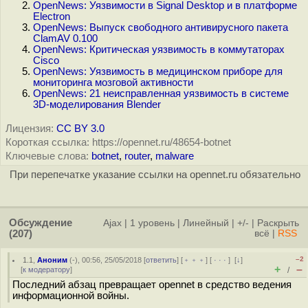
OpenNews: Уязвимости в Signal Desktop и в платформе
Electron
OpenNews: Выпуск свободного антивирусного пакета
ClamAV 0.100
OpenNews: Критическая уязвимость в коммутаторах
Cisco
OpenNews: Уязвимость в медицинском приборе для
мониторинга мозговой активности
OpenNews: 21 неисправленная уязвимость в системе
3D-моделирования Blender
Лицензия:
CC BY 3.0
Короткая ссылка: https://opennet.ru/48654-botnet
Ключевые слова:
botnet
,
router
,
malware
При перепечатке указание ссылки на opennet.ru обязательно
Обсуждение
Ajax
|
1 уровень
|
Линейный
|
+/-
|
Раскрыть
(207)
всё
|
RSS
–2
1.1
,
Аноним
(
-
), 00:56, 25/05/2018 [
ответить
] [
﹢﹢﹢
] [
· · ·
]
[
↓
]
+
–
[
к модератору
]
/
Последний абзац превращает opennet в средство ведения
информационной войны.