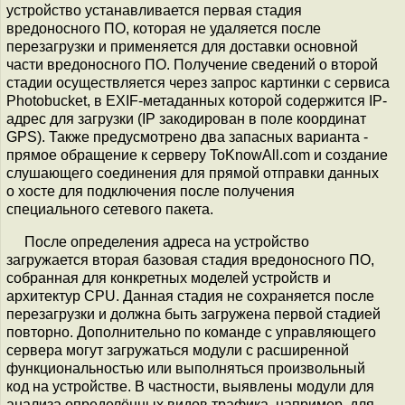
устройство устанавливается первая стадия
вредоносного ПО, которая не удаляется после
перезагрузки и применяется для доставки основной
части вредоносного ПО. Получение сведений о второй
стадии осуществляется через запрос картинки с сервиса
Photobucket, в EXIF-метаданных которой содержится IP-
адрес для загрузки (IP закодирован в поле координат
GPS). Также предусмотрено два запасных варианта -
прямое обращение к серверу ToKnowAll.com и создание
слушающего соединения для прямой отправки данных
о хосте для подключения после получения
специального сетевого пакета.
После определения адреса на устройство
загружается вторая базовая стадия вредоносного ПО,
собранная для конкретных моделей устройств и
архитектур CPU. Данная стадия не сохраняется после
перезагрузки и должна быть загружена первой стадией
повторно. Дополнительно по команде с управляющего
сервера могут загружаться модули с расширенной
функциональностью или выполняться произвольный
код на устройстве. В частности, выявлены модули для
анализа определённых видов трафика, например, для