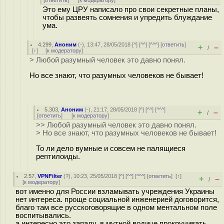
[
ответить
]
[
к модератору
]
Это ему ЦРУ написало про свои секретные планы,
чтобы развеять сомнения и упредить блуждание
ума.
4.299
,
Аноним
(
-
), 13:47, 28/05/2018 [
^
] [
^^
] [
^^^
] [
ответить
]
+
–
/
[
↑
] [
к модератору
]
> Любой разумный человек это давно понял.
Но все знают, что разумных человеков не бывает!
5.303
,
Аноним
(
-
), 21:17, 28/05/2018 [
^
] [
^^
] [
^^^
]
+
–
/
[
ответить
]
[
к модератору
]
>> Любой разумный человек это давно понял.
> Но все знают, что разумных человеков не бывает!
То ли дело вумные и совсем не палящиеся
рептилоиды.
2.57
,
VPNFilter
(
?
), 10:23, 25/05/2018 [
^
] [
^^
] [
^^^
] [
ответить
]
[
↑
]
+
–
/
[
к модератору
]
вот именно для России взламывать учреждения Украины
нет интереса. проще социальной инженерией договорится,
благо там все русскоговорящие в одном ментальном поле
воспитывались.
а интересно это западу, в мутной водице прокручивать