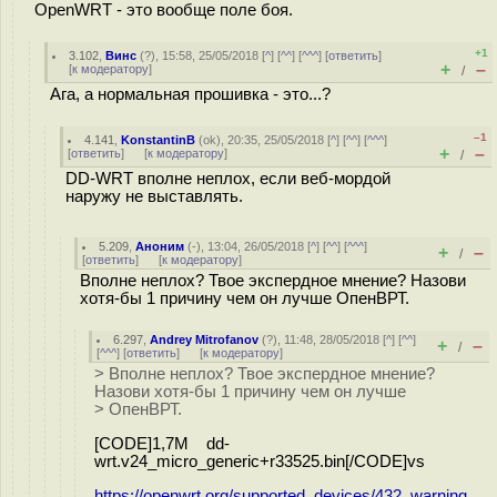
OpenWRT - это вообще поле боя.
+1
3.102
,
Винс
(
?
), 15:58, 25/05/2018 [
^
] [
^^
] [
^^^
] [
ответить
]
+
–
[
к модератору
]
/
Ага, а нормальная прошивка - это...?
–1
4.141
,
KonstantinB
(
ok
), 20:35, 25/05/2018 [
^
] [
^^
] [
^^^
]
+
–
[
ответить
]
[
к модератору
]
/
DD-WRT вполне неплох, если веб-мордой
наружу не выставлять.
5.209
,
Аноним
(
-
), 13:04, 26/05/2018 [
^
] [
^^
] [
^^^
]
+
–
/
[
ответить
]
[
к модератору
]
Вполне неплох? Твое экспердное мнение? Назови
хотя-бы 1 причину чем он лучше ОпенВРТ.
6.297
,
Andrey Mitrofanov
(
?
), 11:48, 28/05/2018 [
^
] [
^^
]
+
–
/
[
^^^
] [
ответить
]
[
к модератору
]
> Вполне неплох? Твое экспердное мнение?
Назови хотя-бы 1 причину чем он лучше
> ОпенВРТ.
[CODE]1,7M dd-
wrt.v24_micro_generic+r33525.bin[/CODE]vs
https://openwrt.org/supported_devices/432_warning