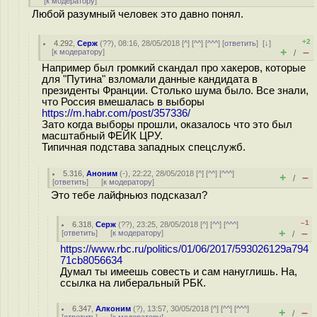
[
к модератору
]
Любой разумный человек это давно понял.
+2
4.292
,
Серж
(
??
), 08:16, 28/05/2018 [
^
] [
^^
] [
^^^
] [
ответить
]
[
↓
]
+
–
[
к модератору
]
/
Например был громкий скандал про хакеров, которые
для "Путина" взломали данные кандидата в
президенты Франции. Столько шума было. Все знали,
что Россия вмешалась в выборы
https://m.habr.com/post/357336/
Зато когда выборы прошли, оказалось что это был
масштабный ФЕЙК ЦРУ.
Типичная подстава западных спецслужб.
5.316
,
Аноним
(
-
), 22:22, 28/05/2018 [
^
] [
^^
] [
^^^
]
+
–
/
[
ответить
]
[
к модератору
]
Это тебе лайфньюз подсказал?
–1
6.318
,
Серж
(
??
), 23:25, 28/05/2018 [
^
] [
^^
] [
^^^
]
+
–
[
ответить
]
[
к модератору
]
/
https://www.rbc.ru/politics/01/06/2017/593026129a794
71cb8056634
Думал ты имеешь совесть и сам нануглишь. На,
ссылка на либеральный РБК.
6.347
,
Алконим
(
?
), 13:57, 30/05/2018 [
^
] [
^^
] [
^^^
]
+
–
/