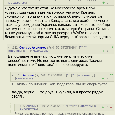
+
–
[
к модератору
]
/
Я думаю что тут не столько московское время при
компиляции указывает на волосатую руку Кремля,
сколько то, что атаки этой группой обычно приходятся
на гос. учреждения стран Запада, а также особенно много
атак на учреждения Украины, взламывать которые вообще
никому не интересно, кроме как для одной страны. Стоить
также упомянуть об атаке на ресурсы WADA и на сеть
Демократической партии США перед выборами президента.
+2
2.12
,
Сергиос Анонимос
(
?
), 04:53, 25/05/2018 [
^
] [
^^
] [
^^^
]
+
–
[
ответить
]
[
↓
] [
к модератору
]
/
Вы обладаете впечатляющими аналитическими
способностями. Но всё же не выдающимися. Такими
понятиями как "подстава" вы не оперируете.
+5
3.13
,
Аноним
(
-
), 05:00, 25/05/2018 [
^
] [
^^
] [
^^^
] [
ответить
]
[
↓
]
+
–
[
к модератору
]
/
> Такими понятиями как "подстава" вы не оперируете
Да-да, верно. "Это друзья курили, а я просто рядом
стоял".
4.56
,
Аноним
(
-
), 10:22, 25/05/2018 [
^
] [
^^
] [
^^^
] [
ответить
]
[
↓
]
+
–
/
[
к модератору
]
Чувачок, правда волнует лишь умственно ограниченных