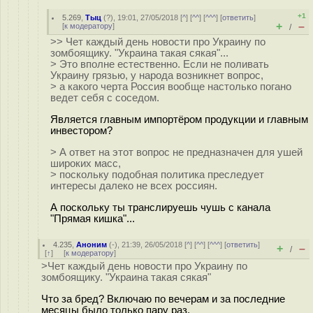
+1
5.269
,
Тыц
(
?
), 19:01, 27/05/2018 [
^
] [
^^
] [
^^^
] [
ответить
]
+
–
[
к модератору
]
/
>> Чет каждый день новости про Украину по
зомбоящику. "Украина такая сякая"...
> Это вполне естественно. Если не поливать
Украину грязью, у народа возникнет вопрос,
> а какого черта Россия вообще настолько погано
ведет себя с соседом.
Является главным импортёром продукции и главным
инвестором?
> А ответ на этот вопрос не предназначен для ушей
широких масс,
> поскольку подобная политика преследует
интересы далеко не всех россиян.
А поскольку ты транслируешь чушь с канала
"Прямая кишка"...
4.235
,
Аноним
(
-
), 21:39, 26/05/2018 [
^
] [
^^
] [
^^^
] [
ответить
]
+
–
/
[
↑
] [
к модератору
]
>Чет каждый день новости про Украину по
зомбоящику. "Украина такая сякая"
Что за бред? Включаю по вечерам и за последние
месяцы было только пару раз.