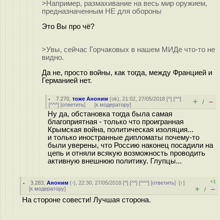
>Например, размахивание на весь мир оружием,
предназначенным НЕ для обороны
Это Вы про чё?
>Увы, сейчас Горчаковых в нашем МИДе что-то не
видно.
Да не, просто войны, как тогда, между Францией и
Германией нет.
7.270
,
тоже Аноним
(
ok
), 21:02, 27/05/2018 [
^
] [
^^
]
+
–
/
[
^^^
] [
ответить
]
[
к модератору
]
Ну да, обстановка тогда была самая
благоприятная - только что проигранная
Крымская война, политическая изоляция...
и только иностранные дипломаты почему-то
были уверены, что Россию наконец посадили на
цепь и отняли всякую возможность проводить
активную внешнюю политику. Глупцы...
+1
3.283
,
Аноним
(
-
), 22:30, 27/05/2018 [
^
] [
^^
] [
^^^
] [
ответить
]
[
↑
]
+
–
[
к модератору
]
/
На стороне совести! Лучшая сторона.