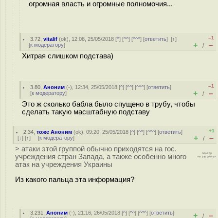
огромная власть и огромные полномочия...
–1
3.72
,
vitalif
(
ok
), 12:08, 25/05/2018 [
^
] [
^^
] [
^^^
] [
ответить
]
[
↑
]
+
–
[
к модератору
]
/
Хитрая слишком подстава)
–1
3.80
,
Аноним
(
-
), 12:34, 25/05/2018 [
^
] [
^^
] [
^^^
] [
ответить
]
+
–
[
к модератору
]
/
Это ж сколько бабла было спущено в трубу, чтобы
сделать такую масштабную подставу
+1
2.34
,
тоже Аноним
(
ok
), 09:20, 25/05/2018 [
^
] [
^^
] [
^^^
] [
ответить
]
+
–
[
↓
] [
↑
] [
к модератору
]
/
> атаки этой группой обычно приходятся на гос.
учреждения стран Запада, а также особенно много
атак на учреждения Украины
Из какого пальца эта информация?
3.231
,
Аноним
(
-
), 21:16, 26/05/2018 [
^
] [
^^
] [
^^^
] [
ответить
]
+
–
/