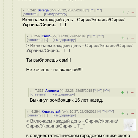
5.242
,
Serega
(
??
), 23:32, 26/05/2018 [
^
] [
^^
] [
^^^
]
+
–
/
[
ответить
]
[
к модератору
]
Включаем каждый день - Сирия/Украина/Сирия/
Украина/Сирия... T_T
6.256
,
Саша
(
??
), 06:38, 27/05/2018 [
^
] [
^^
] [
^^^
]
+
–
/
[
ответить
]
[
↓
] [
к модератору
]
> Включаем каждый день - Сирия/Украина/Сирия/
Украина/Сирия... T_T
Ты выбираешь сам!!!
Не хочешь - не включай!!!!
7.317
,
Аноним
(
-
), 22:23, 28/05/2018 [
^
] [
^^
] [
^^^
]
+
–
/
[
ответить
]
[
к модератору
]
Выкинул зомбоящик 16 лет назад.
6.294
,
Клыкастый
(
ok
), 10:37, 28/05/2018 [
^
] [
^^
] [
^^^
]
+
–
/
[
ответить
]
[
↑
] [
к модератору
]
> Включаем каждый день - Сирия/Украина/
Сирия/Украина/Сирия... T_T
в среднестатистическом городском ящике около