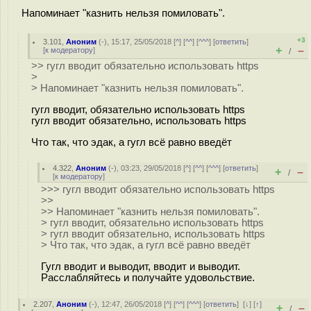
Напоминает "казнить нельзя помиловать".
+3
3.101
,
Аноним
(
-
), 15:17, 25/05/2018 [
^
] [
^^
] [
^^^
] [
ответить
]
+
–
[
к модератору
]
/
>> гугл вводит обязательно использовать https
>
> Напоминает "казнить нельзя помиловать".
гугл вводит, обязательно использовать https
гугл вводит обязательно, использовать https
Что так, что эдак, а гугл всё равно введёт
4.322
,
Аноним
(
-
), 03:23, 29/05/2018 [
^
] [
^^
] [
^^^
] [
ответить
]
+
–
/
[
к модератору
]
>>> гугл вводит обязательно использовать https
>>
>> Напоминает "казнить нельзя помиловать".
> гугл вводит, обязательно использовать https
> гугл вводит обязательно, использовать https
> Что так, что эдак, а гугл всё равно введёт
Гугл вводит и выводит, вводит и выводит.
Расслабляйтесь и получайте удовольствие.
2.207
,
Аноним
(
-
), 12:47, 26/05/2018 [
^
] [
^^
] [
^^^
] [
ответить
]
[
↓
] [
↑
]
+
–
/