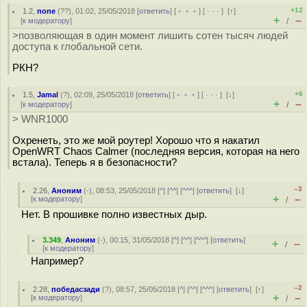
+12
1.2
,
none
(
??
), 01:02, 25/05/2018 [
ответить
] [
﹢﹢﹢
] [
· · ·
]
[
↑
]
+
–
[
к модератору
]
/
>позволяющая в один момент лишить сотен тысяч людей
доступа к глобальной сети.
РКН?
+6
1.5
,
Jamal
(
?
), 02:09, 25/05/2018 [
ответить
] [
﹢﹢﹢
] [
· · ·
]
[
↓
]
+
–
[
к модератору
]
/
> WNR1000
Охренеть, это же мой роутер! Хорошо что я накатил
OpenWRT Chaos Calmer (последняя версия, которая на него
встала). Теперь я в безопасности?
–3
2.26
,
Аноним
(
-
), 08:53, 25/05/2018 [
^
] [
^^
] [
^^^
] [
ответить
]
[
↓
]
+
–
[
к модератору
]
/
Нет. В прошивке полно известных дыр.
3.349
,
Аноним
(
-
), 00:15, 31/05/2018 [
^
] [
^^
] [
^^^
] [
ответить
]
+
–
/
[
к модератору
]
Например?
–2
2.28
,
победасзади
(
?
), 08:57, 25/05/2018 [
^
] [
^^
] [
^^^
] [
ответить
]
[
↑
]
+
–
[
к модератору
]
/