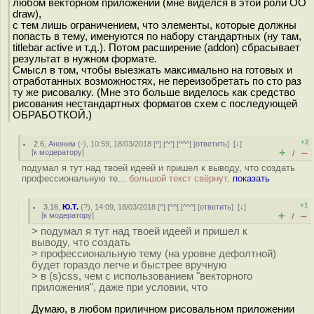
любом векторном приложении (мне виделся в этой роли OO
draw),
с тем лишь ограничением, что элементы, которые должны
попасть в тему, именуются по набору стандартных (ну там,
titlebar active и т.д.). Потом расширение (addon) сбрасывает
результат в нужном формате.
Смысл в том, чтобы выезжать максимально на готовых и
отработанных возможностях, не переизобретать по сто раз
ту же рисовалку. (Мне это больше виделось как средство
рисования нестандартных форматов схем с последующей
ОБРАБОТКОЙ.)
+2
2.6
,
Аноним
(
-
), 10:59, 18/03/2018 [
^
] [
^^
] [
^^^
] [
ответить
]
[
↓
]
+
–
[
к модератору
]
/
подумал я тут над твоей идеей и пришел к выводу, что создать
профессиональную те...
большой текст свёрнут,
показать
+1
3.16
,
Ю.Т.
(
?
), 14:09, 18/03/2018 [
^
] [
^^
] [
^^^
] [
ответить
]
[
↓
]
+
–
[
к модератору
]
/
> подумал я тут над твоей идеей и пришел к
выводу, что создать
> профессиональную тему (на уровне дефолтной)
будет гораздо легче и быстрее вручную
> в (s)css, чем с использованием "векторного
приложения", даже при условии, что
Думаю, в любом приличном рисовальном приложении