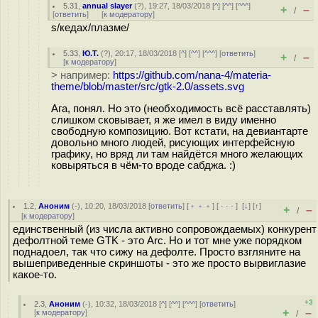
5.31
,
annual slayer
(
?
), 19:27, 18/03/2018 [
^
] [
^^
] [
^^^
]
+
–
/
[
ответить
]
[
к модератору
]
s/кедах/плазме/
5.33
,
Ю.Т.
(
?
), 20:17, 18/03/2018 [
^
] [
^^
] [
^^^
] [
ответить
]
+
–
/
[
к модератору
]
> например:
https://github.com/nana-4/materia-
theme/blob/master/src/gtk-2.0/assets.svg
Ага, понял. Но это (необходимость всё расставлять)
слишком сковывает, я же имел в виду именно
свободную композицию. Вот кстати, на девиантарте
довольно много людей, рисующих интерфейсную
графику, но вряд ли там найдётся много желающих
ковыряться в чём-то вроде сабджа. :)
1.2
,
Аноним
(
-
), 10:20, 18/03/2018 [
ответить
] [
﹢﹢﹢
] [
· · ·
]
[
↓
] [
↑
]
+
–
/
[
к модератору
]
единственный (из числа активно сопровождаемых) конкурент
дефолтной теме GTK - это Arc. Но и тот мне уже порядком
поднадоел, так что сижу на дефолте. Просто взгляните на
вышеприведенные скриншоты - это же просто вырвиглазие
какое-то.
+3
2.3
,
Аноним
(
-
), 10:32, 18/03/2018 [
^
] [
^^
] [
^^^
] [
ответить
]
+
–
[
к модератору
]
/