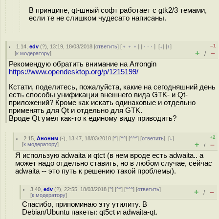
В принципе, qt-шный софт работает с gtk2/3 темами,
если те не слишком чудесато написаны.
–1
1.14
,
edv
(
?
), 13:19, 18/03/2018 [
ответить
] [
﹢﹢﹢
] [
· · ·
]
[
↓
] [
↑
]
+
–
[
к модератору
]
/
Рекомендую обратить внимание на Arrongin
https://www.opendesktop.org/p/1215199/
Кстати, поделитесь, пожалуйста, какие на сегодняшний день
есть способы унификации внешнего вида GTK- и Qt-
приложений? Кроме как искать одинаковые и отдельно
применять для Qt и отдельно для GTK.
Вроде Qt умел как-то к единому виду приводить?
+2
2.15
,
Аноним
(
-
), 13:47, 18/03/2018 [
^
] [
^^
] [
^^^
] [
ответить
]
[
↓
]
+
–
[
к модератору
]
/
Я использую adwaita и qtct (в нем вроде есть adwaita.. а
может надо отдельно ставить, но в любом случае, сейчас
adwaita -- это путь к решению такой проблемы).
3.40
,
edv
(
?
), 22:55, 18/03/2018 [
^
] [
^^
] [
^^^
] [
ответить
]
+
–
/
[
к модератору
]
Спасибо, припоминаю эту утилиту. В
Debian/Ubuntu пакеты: qt5ct и adwaita-qt.