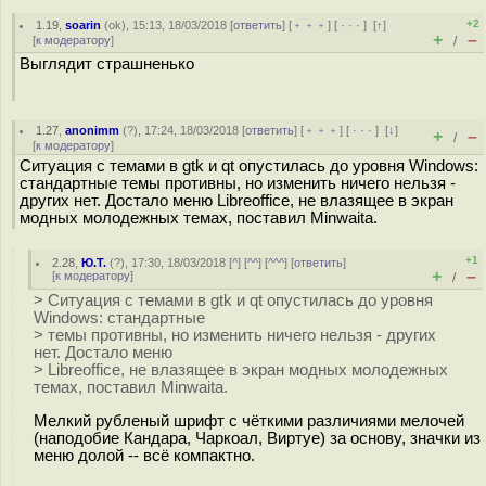
+2
1.19
,
soarin
(
ok
), 15:13, 18/03/2018 [
ответить
] [
﹢﹢﹢
] [
· · ·
]
[
↑
]
+
–
[
к модератору
]
/
Выглядит страшненько
1.27
,
anonimm
(
?
), 17:24, 18/03/2018 [
ответить
] [
﹢﹢﹢
] [
· · ·
]
[
↓
]
+
–
/
[
к модератору
]
Ситуация с темами в gtk и qt опустилась до уровня Windows:
стандартные темы противны, но изменить ничего нельзя -
других нет. Достало меню Libreoffice, не влазящее в экран
модных молодежных темах, поставил Minwaita.
+1
2.28
,
Ю.Т.
(
?
), 17:30, 18/03/2018 [
^
] [
^^
] [
^^^
] [
ответить
]
+
–
[
к модератору
]
/
> Ситуация с темами в gtk и qt опустилась до уровня
Windows: стандартные
> темы противны, но изменить ничего нельзя - других
нет. Достало меню
> Libreoffice, не влазящее в экран модных молодежных
темах, поставил Minwaita.
Мелкий рубленый шрифт с чёткими различиями мелочей
(наподобие Кандара, Чаркоал, Виртуе) за основу, значки из
меню долой -- всё компактно.