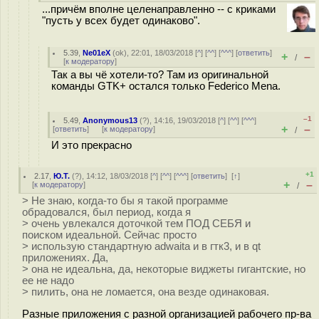
...причём вполне целенаправленно -- с криками
"пусть у всех будет одинаково".
5.39
,
Ne01eX
(
ok
), 22:01, 18/03/2018 [
^
] [
^^
] [
^^^
] [
ответить
]
+
–
/
[
к модератору
]
Так а вы чё хотели-то? Там из оригинальной
команды GTK+ остался только Federico Mena.
–1
5.49
,
Anonymous13
(
?
), 14:16, 19/03/2018 [
^
] [
^^
] [
^^^
]
+
–
[
ответить
]
[
к модератору
]
/
И это прекрасно
+1
2.17
,
Ю.Т.
(
?
), 14:12, 18/03/2018 [
^
] [
^^
] [
^^^
] [
ответить
]
[
↑
]
+
–
[
к модератору
]
/
> Не знаю, когда-то бы я такой программе
обрадовался, был период, когда я
> очень увлекался доточкой тем ПОД СЕБЯ и
поиском идеальной. Сейчас просто
> использую стандартную adwaita и в гтк3, и в qt
приложениях. Да,
> она не идеальна, да, некоторые виджеты гигантские, но
ее не надо
> пилить, она не ломается, она везде одинаковая.
Разные приложения с разной организацией рабочего пр-ва