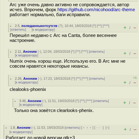
Arc уже очень давно активно не сопровождается, автор
исчез. Впрочем, форк
https://github.com/nicohood/arc-theme
работает нормально, баги исправили.
2.5
,
поледанныхотсутств
(
?
), 10:44, 18/03/2018 [
^
] [
^^
] [
^^^
]
+
–
/
[
ответить
]
[
к модератору
]
Перешёл недавно с Arc на Canta, более весеннее
настроение.
2.11
,
Аноним
(
-
), 12:04, 18/03/2018 [
^
] [
^^
] [
^^^
] [
ответить
]
+
–
/
[
к модератору
]
Numix очень хорош еще. Использую его. В Arc мне не
совсем нравятся некоторые нюансы.
+1
2.26
,
Аноним
(
-
), 17:23, 18/03/2018 [
^
] [
^^
] [
^^^
] [
ответить
]
+
–
[
к модератору
]
/
clealooks-phoenix
3.46
,
Аноним
(
-
), 11:51, 19/03/2018 [
^
] [
^^
] [
^^^
] [
ответить
]
+
–
/
[
к модератору
]
Только она зовётся clearlooks-phenix.
1.8
,
Аноним
(
-
), 11:53, 18/03/2018 [
ответить
] [
﹢﹢﹢
] [
· · ·
]
[
↑
]
+
–
/
[
к модератору
]
Работает до новой версии gtk+3