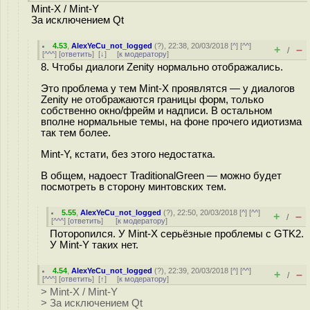
Mint-X / Mint-Y
За исключением Qt
4.53
,
AlexYeCu_not_logged
(
?
), 22:38, 20/03/2018 [
^
] [
^^
]
+
–
/
[
^^^
] [
ответить
]
[
↓
] [
к модератору
]
8. Чтобы диалоги Zenity нормально отображались.
Это проблема у тем Mint-X проявлятся — у диалогов
Zenity не отображаются границы форм, только
собственно окно/фрейм и надписи. В остальном
вполне нормальные темы, на фоне прочего идиотизма
так тем более.
Mint-Y, кстати, без этого недостатка.
В общем, надоест TraditionalGreen — можно будет
посмотреть в сторону минтовских тем.
5.55
,
AlexYeCu_not_logged
(
?
), 22:50, 20/03/2018 [
^
] [
^^
]
+
–
/
[
^^^
] [
ответить
]
[
к модератору
]
Поторопился. У Mint-X серьёзные проблемы с GTK2.
У Mint-Y таких нет.
4.54
,
AlexYeCu_not_logged
(
?
), 22:39, 20/03/2018 [
^
] [
^^
]
+
–
/
[
^^^
] [
ответить
]
[
↑
] [
к модератору
]
> Mint-X / Mint-Y
> За исключением Qt