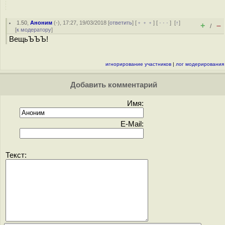
1.50
,
Аноним
(
-
), 17:27, 19/03/2018 [
ответить
] [
﹢﹢﹢
] [
· · ·
]
[
↑
]
+
–
/
[
к модератору
]
ВещьЪЪЪ!
игнорирование участников
|
лог модерирования
Добавить комментарий
Имя:
E-Mail:
Текст: