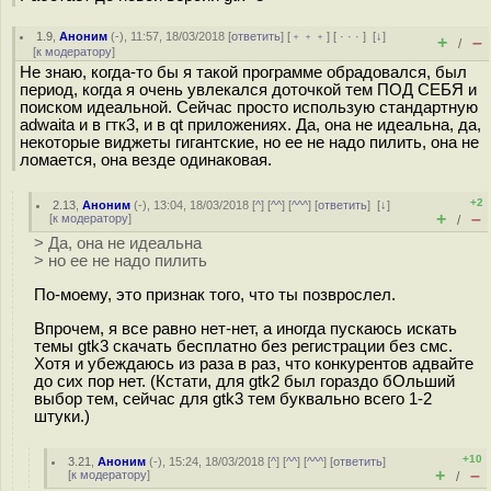
1.9
,
Аноним
(
-
), 11:57, 18/03/2018 [
ответить
] [
﹢﹢﹢
] [
· · ·
]
[
↓
]
+
–
/
[
к модератору
]
Не знаю, когда-то бы я такой программе обрадовался, был
период, когда я очень увлекался доточкой тем ПОД СЕБЯ и
поиском идеальной. Сейчас просто использую стандартную
adwaita и в гтк3, и в qt приложениях. Да, она не идеальна, да,
некоторые виджеты гигантские, но ее не надо пилить, она не
ломается, она везде одинаковая.
+2
2.13
,
Аноним
(
-
), 13:04, 18/03/2018 [
^
] [
^^
] [
^^^
] [
ответить
]
[
↓
]
+
–
[
к модератору
]
/
> Да, она не идеальна
> но ее не надо пилить
По-моему, это признак того, что ты позврослел.
Впрочем, я все равно нет-нет, а иногда пускаюсь искать
темы gtk3 скачать бесплатно без регистрации без смс.
Хотя и убеждаюсь из раза в раз, что конкурентов адвайте
до сих пор нет. (Кстати, для gtk2 был гораздо бОльший
выбор тем, сейчас для gtk3 тем буквально всего 1-2
штуки.)
+10
3.21
,
Аноним
(
-
), 15:24, 18/03/2018 [
^
] [
^^
] [
^^^
] [
ответить
]
+
–
[
к модератору
]
/