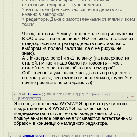
сказочный геморрой — тупо поменять
> на полтона фон всех кнопок, если делать это
именно в векторном
> редакторе. Даже с заготовленными стилями и всем
таким.
Что ж, потратил 5 минут, пробежался по рисовалкам.
В OO draw -- на один пинок, НО только с цветами из
стандартной палитры (вроде есть приставочки с
выбором из полной палитры, да я не рисую, не
знаю).
А в inkscape, pencil и sk1 не вижу (на поверхности)
стилей, ну так и надо было так говорить -- мол,
стилей нет, а не что какой-то там "геморрой".
Собственно, я уже знаю, как сделать гораздо легче,
но, как грится, невозможно и невозможно, фули. Я ж
ничего рисовать не собираюсь :)).
3.41
,
Аноним
(
-
), 00:34, 19/03/2018 [
^
] [
^^
] [
^^^
] [
ответить
]
[
↑
]
+
–
/
[
к модератору
]
Это общая проблема WYSIWYG против структурного
представления. В WYSIWYG, конечно, могут
поддерживаться стили, но они всегда как-то сбоку
прикручены и все равно не вписываются естественным
образом в концепцию наглядного редактора.
+1
2.23
,
annual slayer
(
?
), 16:21, 18/03/2018 [
^
] [
^^
] [
^^^
] [
ответить
]
[
↑
]