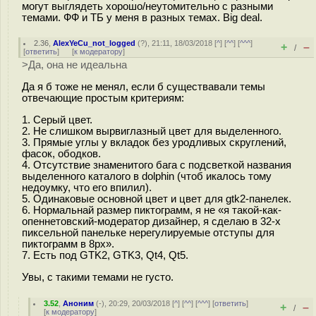
могут выглядеть хорошо/неутомительно с разными
темами. ФФ и ТБ у меня в разных темах. Big deal.
2.36
,
AlexYeCu_not_logged
(
?
), 21:11, 18/03/2018 [
^
] [
^^
] [
^^^
]
+
–
/
[
ответить
]
[
к модератору
]
>Да, она не идеальна
Да я б тоже не менял, если б существавали темы
отвечающие простым критериям:
1. Серый цвет.
2. Не слишком вырвиглазный цвет для выделенного.
3. Прямые углы у вкладок без уродливых скруглений,
фасок, ободков.
4. Отсутствие знаменитого бага с подсветкой названия
выделенного каталого в dolphin (чтоб икалось тому
недоумку, что его впилил).
5. Одинаковые основной цвет и цвет для gtk2-панелек.
6. Нормальнай размер пиктограмм, я не «я такой-как-
опеннетовский-модератор дизайнер, я сделаю в 32-х
пиксельной панельке нерегулируемые отступы для
пиктограмм в 8px».
7. Есть под GTK2, GTK3, Qt4, Qt5.
Увы, с такими темами не густо.
3.52
,
Аноним
(
-
), 20:29, 20/03/2018 [
^
] [
^^
] [
^^^
] [
ответить
]
+
–
/
[
к модератору
]