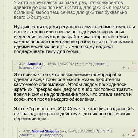
> Хотя и убеждаюсь из раза в раз, что конкурентов
адвайте до сих пор нет. (Кстати, для gtk2 был гораздо
бОльший выбор тем, сейчас для gtk3 тем буквально
всего 1-2 штуки.)
Ну дык, если годами регулярно ломать совместимость и
вносить плохо или совсем не задокументированные
изменения, вынуждая разработчика сторонней темы с
каждой версией гнома заново разбираться с "веселыми
идеями веселых ребят" … много кому надоест
поддерживать тему для гнома.
+5
3.24
,
Аноним
(
-
), 16:48, 18/03/2018 [
^
] [
^^
] [
^^^
] [
ответить
]
+
–
[
к модератору
]
/
Это признак того, что невменяемые гноморазрабы
сделали всё, чтобы осложнить жизнь любителям
кастомного оформления. Чтобы людям приходилось
жрать их "прекрасный" дефолт, либо постоянно тратить
время и силы на допиливание того, что отваливается и
корёжится после каждого обновления.
Это не "красноглaзый" QtCurve, где конфиг, созданный 5
лет назад, прекрасно действует до сих пор без всяких
перепиливаний.
–2
4.32
,
Michael Shigorin
(
ok
), 19:43, 18/03/2018 [
^
] [
^^
] [
^^^
]
+
–
[
ответить
]
[
к модератору
]
/