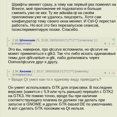
Шрифты меняет сразу, а тему как первый раз поменял на
Breeze, моё приложение её подхватило и больше
сменить уже не мог. Ту же adwaita-qt на своём
приложении уже не удалось лицезреть. Хотя сам
конфигуратор тему своего окна меняет. И Ctrl-Q перестал
работать. Но всё это без перезапусков сеансов,
поэкспериментирую позже. Спасибо.
+1
2.18
,
Штононим
(
?
), 15:00, 18/03/2018 [
^
] [
^^
] [
^^^
] [
ответить
]
[
↑
]
+
–
[
к модератору
]
/
Это вы, наверное, про qtcurve вспомнили, но qtcurve не
может применяться к gtk3. Так что либо искать одинаковые
темы для qt/kvantum и gtk, либо допиливать через
Oomox/qtcurve друг к другу.
2.34
,
Аноним
(
-
), 20:17, 18/03/2018 [
^
] [
^^
] [
^^^
] [
ответить
]
+
–
/
[
к модератору
]
> Вроде Qt умел как-то к единому виду приводить?
Он умеет использовать GTK для отрисовки. В последних
версиях (кажется с 5.9 или чуть раньше) перешёл с GTK2
на GTK3. Не помню точно, вроде бы при наличии
соответствующего плагина он должен так делать при
запуске в GNOME и других GTK-based DE по умолчанию.
А вот сделать GTK похожим на Qt нельзя.