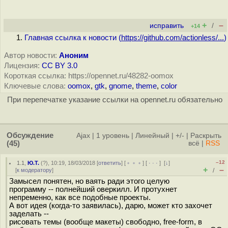
+
–
исправить
/
+14
Главная ссылка к новости (
https://github.com/actionless/...
)
Автор новости:
Аноним
Лицензия:
CC BY 3.0
Короткая ссылка: https://opennet.ru/48282-oomox
Ключевые слова:
oomox
,
gtk
,
gnome
,
theme
,
color
При перепечатке указание ссылки на opennet.ru обязательно
Обсуждение
Ajax
|
1 уровень
|
Линейный
|
+/-
|
Раскрыть
(45)
всё
|
RSS
–12
1.1
,
Ю.Т.
(
?
), 10:19, 18/03/2018 [
ответить
] [
﹢﹢﹢
] [
· · ·
]
[
↓
]
+
–
[
к модератору
]
/
Замысел понятен, но ваять ради этого целую
программу -- полнейший оверкилл. И протухнет
непременно, как все подобные проекты.
А вот идея (когда-то заявилась), дарю, может кто захочет
заделать --
рисовать темы (вообще макеты) свободно, free-form, в