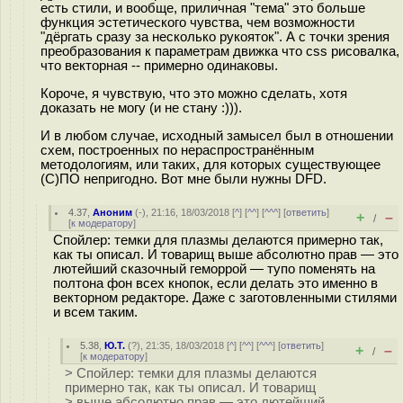
есть стили, и вообще, приличная "тема" это больше
функция эстетического чувства, чем возможности
"дёргать сразу за несколько рукояток". А с точки зрения
преобразования к параметрам движка что css рисовалка,
что векторная -- примерно одинаковы.
Короче, я чувствую, что это можно сделать, хотя
доказать не могу (и не стану :))).
И в любом случае, исходный замысел был в отношении
схем, построенных по нераспространённым
методологиям, или таких, для которых существующее
(С)ПО непригодно. Вот мне были нужны DFD.
4.37
,
Аноним
(
-
), 21:16, 18/03/2018 [
^
] [
^^
] [
^^^
] [
ответить
]
+
–
/
[
к модератору
]
Спойлер: темки для плазмы делаются примерно так,
как ты описал. И товарищ выше абсолютно прав — это
лютейший сказочный геморрой — тупо поменять на
полтона фон всех кнопок, если делать это именно в
векторном редакторе. Даже с заготовленными стилями
и всем таким.
5.38
,
Ю.Т.
(
?
), 21:35, 18/03/2018 [
^
] [
^^
] [
^^^
] [
ответить
]
+
–
/
[
к модератору
]
> Спойлер: темки для плазмы делаются
примерно так, как ты описал. И товарищ
> выше абсолютно прав — это лютейший