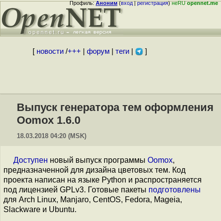
Профиль:
Аноним
(
вход
|
регистрация
)
неRU
opennet.me
[
новости
/
+++
|
форум
|
теги
|
]
Выпуск генератора тем оформления
Oomox 1.6.0
18.03.2018 04:20 (MSK)
Доступен
новый выпуск программы
Oomox
,
предназначенной для дизайна цветовых тем. Код
проекта написан на языке Python и распространяется
под лицензией GPLv3. Готовые пакеты
подготовлены
для Arch Linux, Manjaro, CentOS, Fedora, Mageia,
Slackware и Ubuntu.