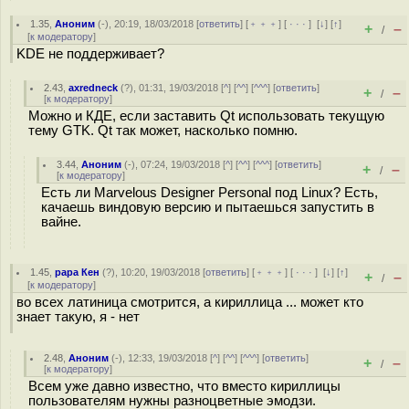
1.35
,
Аноним
(
-
), 20:19, 18/03/2018 [
ответить
] [
﹢﹢﹢
] [
· · ·
]
[
↓
] [
↑
]
+
–
/
[
к модератору
]
KDE не поддерживает?
2.43
,
axredneck
(
?
), 01:31, 19/03/2018 [
^
] [
^^
] [
^^^
] [
ответить
]
+
–
/
[
к модератору
]
Можно и КДЕ, если заставить Qt использовать текущую
тему GTK. Qt так может, насколько помню.
3.44
,
Аноним
(
-
), 07:24, 19/03/2018 [
^
] [
^^
] [
^^^
] [
ответить
]
+
–
/
[
к модератору
]
Есть ли Marvelous Designer Personal под Linux? Есть,
качаешь виндовую версию и пытаешься запустить в
вайне.
1.45
,
рара Кен
(
?
), 10:20, 19/03/2018 [
ответить
] [
﹢﹢﹢
] [
· · ·
]
[
↓
] [
↑
]
+
–
/
[
к модератору
]
во всех латиница смотрится, а кириллица ... может кто
знает такую, я - нет
2.48
,
Аноним
(
-
), 12:33, 19/03/2018 [
^
] [
^^
] [
^^^
] [
ответить
]
+
–
/
[
к модератору
]
Всем уже давно известно, что вместо кириллицы
пользователям нужны разноцветные эмодзи.