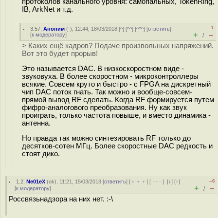
протоколов канального уровня: самопальных, TokenRing,
IB, ArkNet и т.д.
–1
3.57
,
Аноним
(
-
), 12:44, 18/03/2018 [
^
] [
^^
] [
^^^
] [
ответить
]
+
–
[
к модератору
]
/
> Каких ещё кадров? Подаче произвольных напряжений.
Вот это будет прорыв!
Это называется DAC. В низкоскоростном виде -
звуковуха. В более скоростном - микроконтроллеры
всякие. Совсем круто и быстро - с FPGA на дискретный
чип DAC поток гнать. Так можно и вообще-совсем-
прямой вывод RF сделать. Когда RF формируется путем
фифро-аналогового преобразования. Ну как звук
проиграть, только частота повыше, и вместо динамика -
антенна.
Но правда так можно синтезировать RF только до
десятков-сотен МГц. Более скоростные DAC редкость и
стоят дико.
–6
1.2
,
Ne01eX
(
ok
), 11:21, 15/03/2018 [
ответить
] [
﹢﹢﹢
] [
· · ·
]
[
↓
] [
↑
]
+
–
[
к модератору
]
/
Россвязьнадзора на них нет. :-\