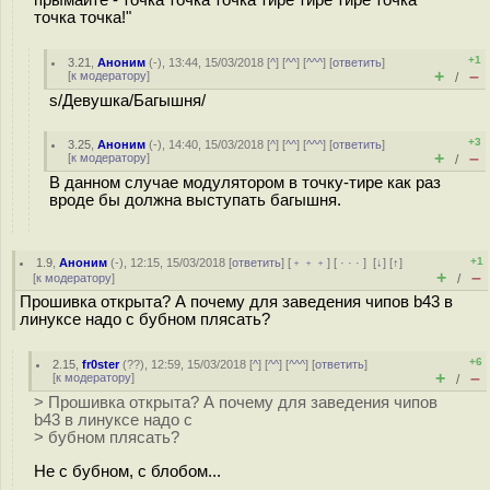
прымайте - точка точка точка тире тире тире точка
точка точка!"
+1
3.21
,
Аноним
(
-
), 13:44, 15/03/2018 [
^
] [
^^
] [
^^^
] [
ответить
]
+
–
[
к модератору
]
/
s/Девушка/Багышня/
+3
3.25
,
Аноним
(
-
), 14:40, 15/03/2018 [
^
] [
^^
] [
^^^
] [
ответить
]
+
–
[
к модератору
]
/
В данном случае модулятором в точку-тире как раз
вроде бы должна выступать багышня.
+1
1.9
,
Аноним
(
-
), 12:15, 15/03/2018 [
ответить
] [
﹢﹢﹢
] [
· · ·
]
[
↓
] [
↑
]
+
–
[
к модератору
]
/
Прошивка открыта? А почему для заведения чипов b43 в
линуксе надо с бубном плясать?
+6
2.15
,
fr0ster
(
??
), 12:59, 15/03/2018 [
^
] [
^^
] [
^^^
] [
ответить
]
+
–
[
к модератору
]
/
> Прошивка открыта? А почему для заведения чипов
b43 в линуксе надо с
> бубном плясать?
Не с бубном, с блобом...