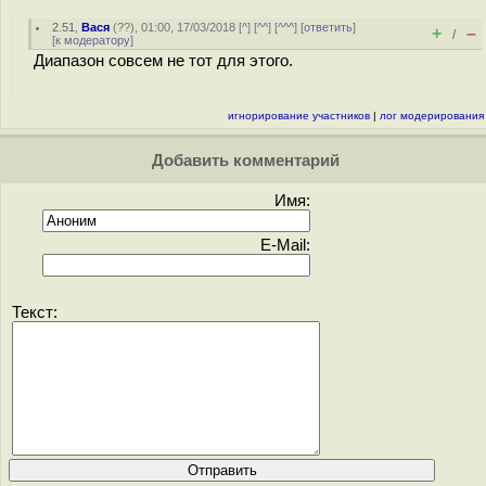
2.51
,
Вася
(
??
), 01:00, 17/03/2018 [
^
] [
^^
] [
^^^
] [
ответить
]
+
–
/
[
к модератору
]
Диапазон совсем не тот для этого.
игнорирование участников
|
лог модерирования
Добавить комментарий
Имя:
E-Mail:
Текст: