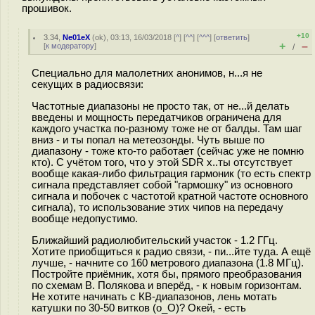
прошивок.
+10
3.34
,
Ne01eX
(
ok
), 03:13, 16/03/2018 [
^
] [
^^
] [
^^^
] [
ответить
]
+
–
[
к модератору
]
/
Специально для малолетних анонимов, н...я не
секущих в радиосвязи:
Частотные диапазоны не просто так, от не...й делать
введены и мощность передатчиков ограничена для
каждого участка по-разному тоже не от балды. Там шаг
вниз - и ты попал на метеозонды. Чуть выше по
диапазону - тоже кто-то работает (сейчас уже не помню
кто). С учётом того, что у этой SDR х..ты отсутствует
вообще какая-либо фильтрация гармоник (то есть спектр
сигнала представляет собой "гармошку" из основного
сигнала и побочек с частотой кратной частоте основного
сигнала), то использование этих чипов на передачу
вообще недопустимо.
Ближайший радиолюбительский участок - 1.2 ГГц.
Хотите приобщиться к радио связи, - пи...йте туда. А ещё
лучше, - начните со 160 метрового диапазона (1.8 МГц).
Постройте приёмник, хотя бы, прямого преобразования
по схемам В. Полякова и вперёд, - к новым горизонтам.
Не хотите начинать с КВ-диапазонов, лень мотать
катушки по 30-50 витков (o_O)? Окей, - есть