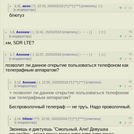
2.31
,
анон
(
?
), 22:33, 15/03/2018 [
^
] [
^^
] [
^^^
] [
ответить
]
[
↑
]
+
–
/
[
к модератору
]
блютуз
+2
1.6
,
Аноним
(
-
), 11:41, 15/03/2018 [
ответить
] [
﹢﹢﹢
] [
· · ·
]
[
↑
]
+
–
[
к модератору
]
/
хм, SDR LTE?
+1
1.7
,
Аноним
(
-
), 11:57, 15/03/2018 [
ответить
] [
﹢﹢﹢
] [
· · ·
]
[
↓
]
+
–
[
к модератору
]
/
позволит ли данное открытие пользоваться телефоном как
телеграфным аппаратом?
+1
2.12
,
Аноним
(
-
), 12:35, 15/03/2018 [
^
] [
^^
] [
^^^
] [
ответить
]
+
–
[
к модератору
]
/
> позволит ли данное открытие пользоваться телефоном
как телеграфным аппаратом?
Беспроволочный телеграф — не труъ. Надо проволочный.
+1
2.14
,
fr0ster
(
??
), 12:59, 15/03/2018 [
^
] [
^^
] [
^^^
] [
ответить
]
+
–
[
к модератору
]
/
Звонишь и диктуешь "Смольный, Але! Девушка