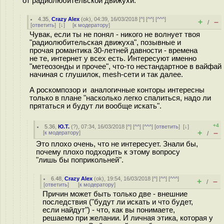
от радиолюбительской движухи.
4.35
,
Crazy Alex
(
ok
), 04:39, 16/03/2018 [
^
] [
^^
] [
^^^
]
+
–
/
[
ответить
]
[
↓
] [
к модератору
]
Чувак, если ты не понял - никого не волнует твоя
"радиолюбительская движуха", позывные и
прочая романтика 30-летней давности - времена
не те, интернет у всех есть. Интересуют именно
"метеозонды и прочее", что-то нестандартное в вайфай
начиная с глушилок, mesh-сети и так далее.
А роскомпозор и аналогичные конторы интересны
только в плане "насколько легко спалиться, надо ли
прятаться и будут ли вообще искать".
+4
5.36
,
Ю.Т.
(
?
), 07:34, 16/03/2018 [
^
] [
^^
] [
^^^
] [
ответить
]
[
↓
]
+
–
[
к модератору
]
/
Это плохо очень, что не интересует. Знали бы,
почему плохо подходить к этому вопросу
"лишь бы поприкольней".
6.48
,
Crazy Alex
(
ok
), 19:54, 16/03/2018 [
^
] [
^^
] [
^^^
]
+
–
/
[
ответить
]
[
к модератору
]
Причин может быть только две - внешние
последствия ("будут ли искать и что будет,
если найдут") - что, как вы понимаете,
решаемо при желании. И личная этика, которая у