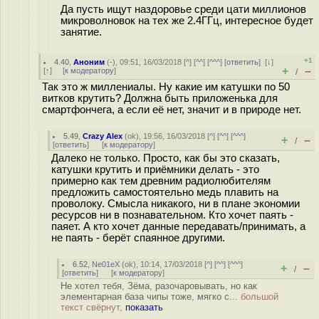
Да пусть ищут наздоровье среди цати миллионов
микроволновок на тех же 2.4ГГц, интересное будет
занятие.
+1
4.40
,
Аноним
(
-
), 09:51, 16/03/2018 [
^
] [
^^
] [
^^^
] [
ответить
]
[
↓
]
+
–
[
↑
] [
к модератору
]
/
Так это ж миллениалы. Ну какие им катушки по 50
витков крутить? Должна быть приложенька для
смартфончега, а если её нет, значит и в природе нет.
5.49
,
Crazy Alex
(
ok
), 19:56, 16/03/2018 [
^
] [
^^
] [
^^^
]
+
–
/
[
ответить
]
[
к модератору
]
Далеко не только. Просто, как бы это сказать,
катушки крутить и приёмники делать - это
примерно как тем древним радиолюбителям
предложить самостоятельно медь плавить на
проволоку. Смысла никакого, ни в плане экономии
ресурсов ни в познавательном. Кто хочет паять -
паяет. А кто хочет данные передавать/принимать, а
не паять - берёт спаянное другими.
6.52
,
Ne01eX
(
ok
), 10:14, 17/03/2018 [
^
] [
^^
] [
^^^
]
+
–
/
[
ответить
]
[
к модератору
]
Не хотел тебя, Зёма, разочаровывать, но как
элементарная база чипы тоже, мягко с...
большой
текст свёрнут,
показать