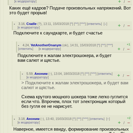
+
–
[
к модератору
]
/
Каких ещё кадров? Подаче произвольных напряжений. Вот
это будет прорыв!
3.16
,
Cradle
(
?
), 13:11, 15/03/2018 [
^
] [
^^
] [
^^^
] [
ответить
]
[
↓
]
+
–
/
[
к модератору
]
Подключите к саундкарте, и будет счастье
+1
4.24
,
YetAnotherOnanym
(
ok
), 14:31, 15/03/2018 [
^
] [
^^
] [
^^^
]
+
–
[
ответить
]
[
к модератору
]
/
Подключите к жалам электрошокера, и будет
вам салют и щястье.
5.59
,
Аноним
(
-
), 13:04, 18/03/2018 [
^
] [
^^
] [
^^^
] [
ответить
]
+
–
/
[
к модератору
]
> Подключите к жалам электрошокера, и будет вам
салют и щястье.
Схема крутого мощного шокера тоже легко гуглится
если что. Впрочем, плох тот электронщик который
без гугля ее не нарисует.
+2
3.18
,
Аноним
(
-
), 13:40, 15/03/2018 [
^
] [
^^
] [
^^^
] [
ответить
]
[
↑
]
+
–
[
к модератору
]
/
Наверное, имеется ввиду, формирование произвольных