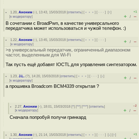
+1
1.20
,
Аноним
(
-
), 13:43, 15/03/2018 [
ответить
] [
﹢﹢﹢
] [
· · ·
]
[
↑
]
+
–
[
к модератору
]
/
В сочетании с BroadPwn, в качестве универсального
передатчика может использоваться и чужой телефон. :)
1.22
,
Аноним
(
-
), 13:45, 15/03/2018 [
ответить
] [
﹢﹢﹢
] [
· · ·
]
+
–
/
[
к модератору
]
>в универсальный передатчик, ограниченный диапазоном
частот, выделенным для Wi-Fi
Так пусть ещё добавят IOCTL для управления синтезатором.
1.23
,
J.L.
(
?
), 14:20, 15/03/2018 [
ответить
] [
﹢﹢﹢
] [
· · ·
]
[
↓
]
+
–
/
[
к модератору
]
а прошивка Broadcom BCM4339 открытая ?
–2
2.27
,
Аноним
(
-
), 18:01, 15/03/2018 [
^
] [
^^
] [
^^^
] [
ответить
]
+
–
[
к модератору
]
/
Сначала попробуй получи гринкард
+1
1.30
,
Аноним
(
-
), 21:14, 15/03/2018 [
ответить
] [
﹢﹢﹢
] [
· · ·
]
[
↓
] [
↑
]
+
–