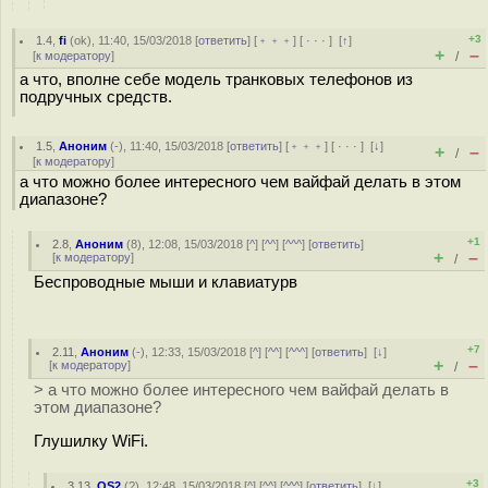
+3
1.4
,
fi
(
ok
), 11:40, 15/03/2018 [
ответить
] [
﹢﹢﹢
] [
· · ·
]
[
↑
]
+
–
[
к модератору
]
/
а что, вполне себе модель транковых телефонов из
подручных средств.
1.5
,
Аноним
(
-
), 11:40, 15/03/2018 [
ответить
] [
﹢﹢﹢
] [
· · ·
]
[
↓
]
+
–
/
[
к модератору
]
а что можно более интересного чем вайфай делать в этом
диапазоне?
+1
2.8
,
Аноним
(
8
), 12:08, 15/03/2018 [
^
] [
^^
] [
^^^
] [
ответить
]
+
–
[
к модератору
]
/
Беспроводные мыши и клавиатурв
+7
2.11
,
Аноним
(
-
), 12:33, 15/03/2018 [
^
] [
^^
] [
^^^
] [
ответить
]
[
↓
]
+
–
[
к модератору
]
/
> а что можно более интересного чем вайфай делать в
этом диапазоне?
Глушилку WiFi.
+3
3.13
,
OS2
(
?
), 12:48, 15/03/2018 [
^
] [
^^
] [
^^^
] [
ответить
]
[
↓
]