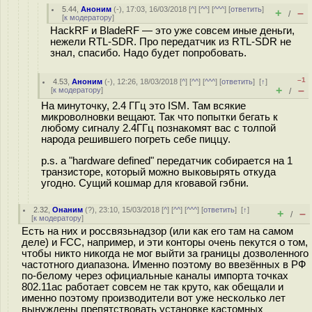
5.44
,
Аноним
(
-
), 17:03, 16/03/2018 [
^
] [
^^
] [
^^^
] [
ответить
]
+
–
/
[
к модератору
]
HackRF и BladeRF — это уже совсем иные деньги,
нежели RTL-SDR. Про передатчик из RTL-SDR не
знал, спасибо. Надо будет попробовать.
–1
4.53
,
Аноним
(
-
), 12:26, 18/03/2018 [
^
] [
^^
] [
^^^
] [
ответить
]
[
↑
]
+
–
[
к модератору
]
/
На минуточку, 2.4 ГГц это ISM. Там всякие
микроволновки вещают. Так что попытки бегать к
любому сигналу 2.4ГГц познакомят вас с толпой
народа решившего погреть себе пиццу.
p.s. а "hardware defined" передатчик собирается на 1
транзисторе, который можно выковырять откуда
угодно. Сущий кошмар для кговавой гэбни.
2.32
,
Онаним
(
?
), 23:10, 15/03/2018 [
^
] [
^^
] [
^^^
] [
ответить
]
[
↑
]
+
–
/
[
к модератору
]
Есть на них и россвязьнадзор (или как его там на самом
деле) и FCC, например, и эти конторы очень пекутся о том,
чтобы никто никогда не мог выйти за границы дозволенного
частотного диапазона. Именно поэтому во ввезённых в РФ
по-белому через официальные каналы импорта точках
802.11ac работает совсем не так круто, как обещали и
именно поэтому производители вот уже несколько лет
вынуждены препятствовать установке кастомных