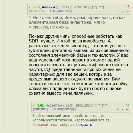
–2
7.56
,
Аноним
(
-
), 12:41, 18/03/2018 [
^
] [
^^
] [
^^^
]
+
–
[
ответить
]
[
к модератору
]
/
> Не хотел тебя, Зёма, разочаровывать, но как
элементарная база чипы тоже, мягко
> скажем, не очень.
Покажи другие чипы способные работать как
SDR, лучше. И чтоб не за килобаксы. А
рассказы что зелен виноград - это для унылых
губителей, фатально выпавших из современного
состояния элементной базы и технологий. У вас
ваш маленький мозг порвет в хлам от одной
попытки осознать вещи типа цифрового синтеза
частот, I/Q представления и прочих очень не
характерных для вас вещей, которые за
пределами вашего скудного понимания. Вам
только и хватит что на мотание катушек и пайку
хлама выглядящего как будто орк по ошибке
схватил вместо меча паяльник.
+1
8.62
,
Ne01eX
(
ok
), 21:34, 18/03/2018 [
^
] [
^^
] [
^^^
]
+
–
[
ответить
]
[
к модератору
]
/
Твой маленький мозг порвёт от того, где
используется техника, настроенная вот эт...
большой текст свёрнут,
показать