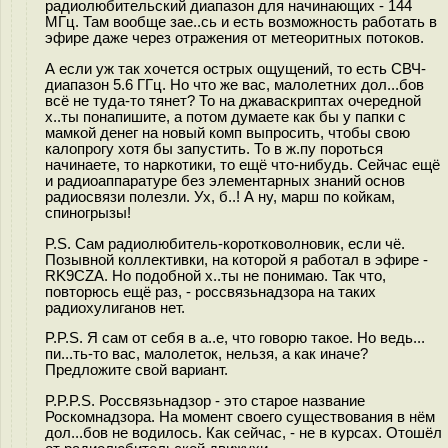
радиолюбительский диапазон для начинающих - 144
МГц. Там вообще зае..сь и есть возможность работать в
эфире даже через отражения от метеоритных потоков.
А если уж так хочется острых ощущений, то есть СВЧ-
диапазон 5.6 ГГц. Но что же вас, малолетних дол...бов
всё не туда-то тянет? То на джаваскриптах очередной
х..ты понапишите, а потом думаете как бы у папки с
мамкой денег на новый комп выпросить, чтобы свою
калопрогу хотя бы запустить. То в ж.пу пороться
начинаете, то наркотики, то ещё что-нибудь. Сейчас ещё
и радиоаппаратуре без элементарных знаний основ
радиосвязи полезли. Ух, б..! А ну, марш по койкам,
спиногрызы!
P.S. Сам радиолюбитель-коротковолновик, если чё.
Позывной коллективки, на которой я работал в эфире -
RK9CZA. Но подобной х..ты не понимаю. Так что,
повторюсь ещё раз, - россвязьнадзора на таких
радиохулиганов нет.
P.P.S. Я сам от себя в а..е, что говорю такое. Но ведь...
пи...ть-то вас, малолеток, нельзя, а как иначе?
Предложите свой вариант.
P.P.P.S. Россвязьнадзор - это старое название
Роскомнадзора. На момент своего существования в нём
дол...бов не водилось. Как сейчас, - не в курсах. Отошёл