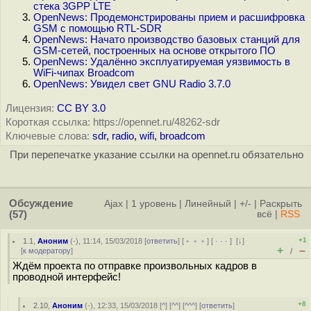
стека 3GPP LTE
OpenNews: Продемонстрированы прием и расшифровка
GSM с помощью RTL-SDR
OpenNews: Начато производство базовых станций для
GSM-сетей, построенных на основе открытого ПО
OpenNews: Удалённо эксплуатируемая уязвимость в
WiFi-чипах Broadcom
OpenNews: Увидел свет GNU Radio 3.7.0
Лицензия:
CC BY 3.0
Короткая ссылка: https://opennet.ru/48262-sdr
Ключевые слова:
sdr
,
radio
,
wifi
,
broadcom
При перепечатке указание ссылки на opennet.ru обязательно
Обсуждение
Ajax
|
1 уровень
|
Линейный
|
+/-
|
Раскрыть
(57)
всё
|
RSS
+1
1.1
,
Аноним
(
-
), 11:14, 15/03/2018 [
ответить
] [
﹢﹢﹢
] [
· · ·
]
[
↓
]
+
–
[
к модератору
]
/
Ждём проекта по отправке произвольных кадров в
проводной интерфейс!
+8
2.10
,
Аноним
(
-
), 12:33, 15/03/2018 [
^
] [
^^
] [
^^^
] [
ответить
]