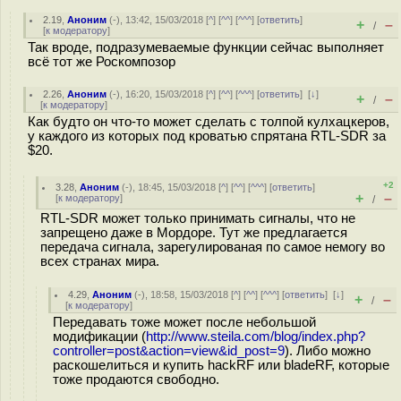
2.19
,
Аноним
(
-
), 13:42, 15/03/2018 [
^
] [
^^
] [
^^^
] [
ответить
]
+
–
/
[
к модератору
]
Так вроде, подразумеваемые функции сейчас выполняет
всё тот же Роскомпозор
2.26
,
Аноним
(
-
), 16:20, 15/03/2018 [
^
] [
^^
] [
^^^
] [
ответить
]
[
↓
]
+
–
/
[
к модератору
]
Как будто он что-то может сделать с толпой кулхацкеров,
у каждого из которых под кроватью спрятана RTL-SDR за
$20.
+2
3.28
,
Аноним
(
-
), 18:45, 15/03/2018 [
^
] [
^^
] [
^^^
] [
ответить
]
+
–
[
к модератору
]
/
RTL-SDR может только принимать сигналы, что не
запрещено даже в Мордоре. Тут же предлагается
передача сигнала, зарегулированая по самое немогу во
всех странах мира.
4.29
,
Аноним
(
-
), 18:58, 15/03/2018 [
^
] [
^^
] [
^^^
] [
ответить
]
[
↓
]
+
–
/
[
к модератору
]
Передавать тоже может после небольшой
модификации (
http://www.steila.com/blog/index.php?
controller=post&action=view&id_post=9
). Либо можно
раскошелиться и купить hackRF или bladeRF, которые
тоже продаются свободно.