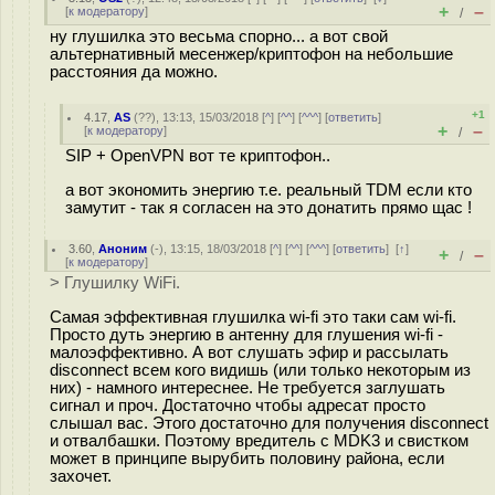
+
–
[
к модератору
]
/
ну глушилка это весьма спорно... а вот свой
альтернативный месенжер/криптофон на небольшие
расстояния да можно.
+1
4.17
,
AS
(
??
), 13:13, 15/03/2018 [
^
] [
^^
] [
^^^
] [
ответить
]
+
–
[
к модератору
]
/
SIP + OpenVPN вот те криптофон..
а вот экономить энергию т.е. реальный TDM если кто
замутит - так я согласен на это донатить прямо щас !
3.60
,
Аноним
(
-
), 13:15, 18/03/2018 [
^
] [
^^
] [
^^^
] [
ответить
]
[
↑
]
+
–
/
[
к модератору
]
> Глушилку WiFi.
Самая эффективная глушилка wi-fi это таки сам wi-fi.
Просто дуть энергию в антенну для глушения wi-fi -
малоэффективно. А вот слушать эфир и рассылать
disconnect всем кого видишь (или только некоторым из
них) - намного интереснее. Не требуется заглушать
сигнал и проч. Достаточно чтобы адресат просто
слышал вас. Этого достаточно для получения disconnect
и отвалбашки. Поэтому вредитель с MDK3 и свистком
может в принципе вырубить половину района, если
захочет.