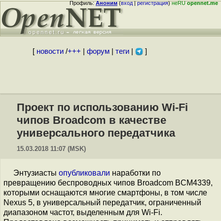
Профиль:
Аноним
(
вход
|
регистрация
)
неRU
opennet.me
[
новости
/
+++
|
форум
|
теги
|
]
Проект по использованию Wi-Fi
чипов Broadcom в качестве
универсального передатчика
15.03.2018 11:07 (MSK)
Энтузиасты
опубликовали
наработки по
превращению беспроводных чипов Broadcom BCM4339,
которыми оснащаются многие смартфоны, в том числе
Nexus 5, в универсальный передатчик, ограниченный
диапазоном частот, выделенным для Wi-Fi.