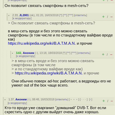
[
к модератору
]
/
Он позволит связать смартфоны в mesh-сеть?
2.33
,
JL2001
(
ok
), 01:20, 16/03/2018 [
^
] [
^^
] [
^^^
] [
ответить
]
+
–
/
[
к модератору
]
> Он позволит связать смартфоны в mesh-сеть?
в меш-сеть вроде и без этого можно связать
смартфоны (в том числе и по стандартному вайфаю вроде
как)
https://ru.wikipedia.org/wiki/B.A.T.M.A.N.
и прочие
3.61
,
Аноним
(
-
), 13:18, 18/03/2018 [
^
] [
^^
] [
^^^
] [
ответить
]
+
–
/
[
к модератору
]
> в меш-сеть вроде и без этого можно связать
смартфоны (в том числе
> и по стандартному вайфаю вроде как)
>
https://ru.wikipedia.org/wiki/B.A.T.M.A.N.
и прочие
Они обычно поверх ad-hoc работают, а ведроиды его не
умеют out of the box чаще всего.
1.37
,
Аноним
(
-
), 08:48, 16/03/2018 [
ответить
] [
﹢﹢﹢
] [
· · ·
]
[
↑
]
+
–
/
[
к модератору
]
Кто-то вроде уже сварганил "домашний" DVB-T. Вот если
скрестить одно с другим выйдет очень даже хорошо.