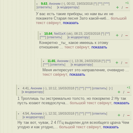
+1
9.63
,
Аноним
(
-
), 00:02, 19/03/2018 [
^
] [
^^
] [
^^^
]
+
–
[
ответить
]
[
к модератору
]
/
У вас есть такие приборы, но нам вы их не
покажете Старая песня Зато какой-ниб...
большой
текст свёрнут,
показать
10.64
,
Ne01eX
(
ok
), 08:23, 22/03/2018 [
^
] [
^^
]
+
–
/
[
^^^
] [
ответить
]
[
к модератору
]
Конкретно _ты_ какое имеешь к этому
отношение ...
текст свёрнут,
показать
11.65
,
Аноним
(
-
), 13:36, 24/03/2018 [
^
] [
^^
]
+
–
/
[
^^^
] [
ответить
]
[
к модератору
]
Меня интересует это направление, очевидно ...
текст свёрнут,
показать
+1
4.41
,
Аноним
(
-
), 10:12, 16/03/2018 [
^
] [
^^
] [
^^^
] [
ответить
]
[
↑
]
+
–
[
к модератору
]
/
1 Троллишь ты экстремально толсто, но покормлю 2 Ну так
пусть юзают псевдослуча...
большой текст свёрнут,
показать
4.54
,
Аноним
(
-
), 12:32, 18/03/2018 [
^
] [
^^
] [
^^^
] [
ответить
]
+
–
/
[
к модератору
]
Ну так вот, чувак, 2 4 ГГц выделен для всеобщего црача Чем
угодно и как угодно,...
большой текст свёрнут,
показать