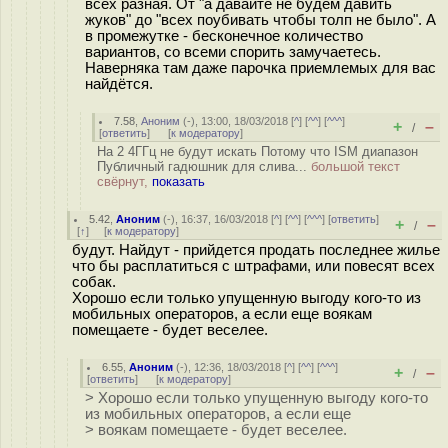
всех разная. От "а давайте не будем давить
жуков" до "всех поубивать чтобы толп не было". А
в промежутке - бесконечное количество
вариантов, со всеми спорить замучаетесь.
Наверняка там даже парочка приемлемых для вас
найдётся.
7.58
,
Аноним
(
-
), 13:00, 18/03/2018 [
^
] [
^^
] [
^^^
]
+
–
/
[
ответить
]
[
к модератору
]
На 2 4ГГц не будут искать Потому что ISM диапазон
Публичный гадюшник для слива...
большой текст
свёрнут,
показать
5.42
,
Аноним
(
-
), 16:37, 16/03/2018 [
^
] [
^^
] [
^^^
] [
ответить
]
+
–
/
[
↑
] [
к модератору
]
будут. Найдут - прийдется продать последнее жилье
что бы расплатиться с штрафами, или повесят всех
собак.
Хорошо если только упущенную выгоду кого-то из
мобильных операторов, а если еще воякам
помещаете - будет веселее.
6.55
,
Аноним
(
-
), 12:36, 18/03/2018 [
^
] [
^^
] [
^^^
]
+
–
/
[
ответить
]
[
к модератору
]
> Хорошо если только упущенную выгоду кого-то
из мобильных операторов, а если еще
> воякам помещаете - будет веселее.