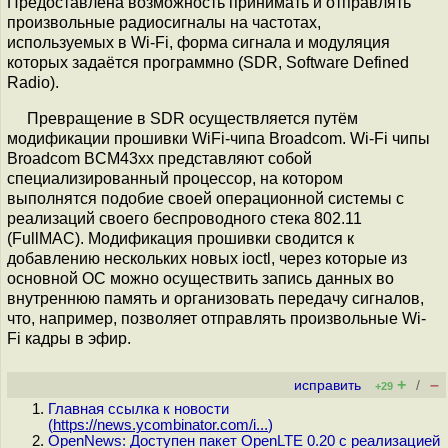
Предоставлена возможность принимать и отправлять
произвольные радиосигналы на частотах,
используемых в Wi-Fi, форма сигнала и модуляция
которых задаётся программно (SDR, Software Defined
Radio).
Превращение в SDR осуществляется путём
модификации прошивки WiFi-чипа Broadcom. Wi-Fi чипы
Broadcom BCM43xx представляют собой
специализированный процессор, на котором
выполнятся подобие своей операционной системы с
реализаций своего беспроводного стека 802.11
(FullMAC). Модификация прошивки сводится к
добавлению нескольких новых ioctl, через которые из
основной ОС можно осуществить запись данных во
внутреннюю память и организовать передачу сигналов,
что, например, позволяет отправлять произвольные Wi-
Fi кадры в эфир.
+
–
исправить
/
+29
Главная ссылка к новости
(
https://news.ycombinator.com/i...
)
OpenNews: Доступен пакет OpenLTE 0.20 с реализацией