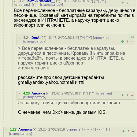
3.23
,
лютый жабист__
(
?
), 10:52, 24/02/2018 [
^
] [
^^
] [
^^^
]
+
–
/
[
ответить
]
[
↑
] [
к модератору
]
Всё перечисленное - бесплатные карапузы, дерущиеся в
песочнице. Кровавый ынтырпрайз на терабайты почты в
эксчендже в ИНТРАНЕТЕ, а наружу торчит циско
айронпорт или чекпоинт.
+3
4.24
,
DmA
(
??
), 11:47, 24/02/2018 [
^
] [
^^
] [
^^^
] [
ответить
]
+
–
[
к модератору
]
/
> Всё перечисленное - бесплатные карапузы,
дерущиеся в песочнице. Кровавый ынтырпрайз на
> терабайты почты в эксчендже в ИНТРАНЕТЕ, а
наружу торчит циско айронпорт
> или чекпоинт.
расскажите про свои детские терабайты
gmail,yandex,yahoo,hotmail и тп!
4.28
,
Аноним
(
-
), 13:42, 27/02/2018 [
^
] [
^^
] [
^^^
] [
ответить
]
+
–
/
[
к модератору
]
>а наружу торчит циско айронпорт или чекпоинт
С неменее, чем Эхх'ченже, дырявым IOS.
1.27
,
Аноним
(
-
), 13:25, 27/02/2018 [
ответить
] [
﹢﹢﹢
] [
· · ·
]
[
↑
]
+
–
/
[
к модератору
]