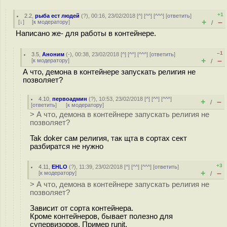
+1
2.2
,
рыба ест людей
(
?
), 00:16, 23/02/2018 [
^
] [
^^
] [
^^^
] [
ответить
]
+
–
[
↓
] [
к модератору
]
/
Написано же- для работы в контейнере.
–1
3.5
,
Аноним
(
-
), 00:38, 23/02/2018 [
^
] [
^^
] [
^^^
] [
ответить
]
+
–
[
к модератору
]
/
А что, демона в контейнере запускать религия не
позволяет?
4.10
,
первоадмин
(
?
), 10:53, 23/02/2018 [
^
] [
^^
] [
^^^
]
+
–
/
[
ответить
]
[
к модератору
]
> А что, демона в контейнере запускать религия не
позволяет?
Tak doker сам религия, так щта в сортах сект
разбиратся не нужно
+3
4.11
,
EHLO
(
?
), 11:39, 23/02/2018 [
^
] [
^^
] [
^^^
] [
ответить
]
+
–
[
к модератору
]
/
> А что, демона в контейнере запускать религия не
позволяет?
Зависит от сорта контейнера.
Кроме контейнеров, бывает полезно для
супервизоров. Пример runit.