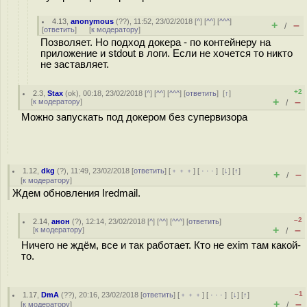
4.13
,
anonymous
(
??
), 11:52, 23/02/2018 [
^
] [
^^
] [
^^^
]
+
–
/
[
ответить
]
[
к модератору
]
Позволяет. Но подход докера - по контейнеру на
приложение и stdout в логи. Если не хочется то никто
не заставляет.
+2
2.3
,
Stax
(
ok
), 00:18, 23/02/2018 [
^
] [
^^
] [
^^^
] [
ответить
]
[
↑
]
+
–
[
к модератору
]
/
Можно запускать под докером без супервизора
1.12
,
dkg
(
?
), 11:49, 23/02/2018 [
ответить
] [
﹢﹢﹢
] [
· · ·
]
[
↓
] [
↑
]
+
–
/
[
к модератору
]
Ждем обновления Iredmail.
–2
2.14
,
анон
(
?
), 12:14, 23/02/2018 [
^
] [
^^
] [
^^^
] [
ответить
]
+
–
[
к модератору
]
/
Ничего не ждём, все и так работает. Кто не exim там какой-
то.
–1
1.17
,
DmA
(
??
), 20:16, 23/02/2018 [
ответить
] [
﹢﹢﹢
] [
· · ·
]
[
↓
] [
↑
]
+
–
[
к модератору
]
/