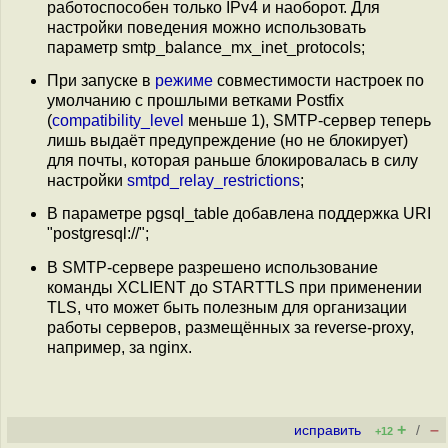
работоспособен только IPv4 и наоборот. Для
настройки поведения можно использовать
параметр smtp_balance_mx_inet_protocols;
При запуске в
режиме
совместимости настроек по
умолчанию с прошлыми ветками Postfix
(
compatibility_level
меньше 1), SMTP-сервер теперь
лишь выдаёт предупреждение (но не блокирует)
для почты, которая раньше блокировалась в силу
настройки
smtpd_relay_restrictions
;
В параметре pgsql_table добавлена поддержка URI
"postgresql://";
В SMTP-сервере разрешено использование
команды XCLIENT до STARTTLS при применении
TLS, что может быть полезным для организации
работы серверов, размещённых за reverse-proxy,
например, за nginx.
+
–
исправить
/
+12