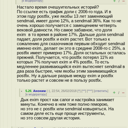
+
–
[
к модератору
]
/
Настало время очешуительных историй?
По ссылке есть график доли с 2006-го года. И в
этом году postfix, уже якобы 13 лет заменяющий
sendmail, имеет долю 12%, а sendmail 36%. Как то не
очень хорошо получается с замещением четверть
вековой давности. Но самое забавное, что доля
exim в то время в районе 17%. Дальше доля sendmail
падает, доля postfix и exim растет. Вот только к
сожалению для сказочников первым обходит sendmail
именно exim, делает он это в средине 2008-го с 25%, а
postfix имеет примерно 17%. Доля остальных осталась
прежней. Получается, что postfix потерял 11% из
которых 7% получил exim и 4% postfix. То есть
медленнее развивающийся exim вытесняет sendmail в
два раза быстрее, чем якобы этим занимающийся
postfix. Ну а дальше разрыв между exim и postfix
только растет и совсем не в пользу postfix.
5.26
,
Аноним
(
-
), 22:54, 26/02/2018 [
^
] [
^^
] [
^^^
] [
ответить
]
+
–
/
[
к модератору
]
Дык exim прост как сапог и настройка занимает
минуты. Конечно в нем тоже полно геморою,
но это не с postfix или sendmial ковыряться. На
самом деле есть еще проще инструменты,
но это совсем другая история.