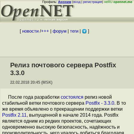
Профиль:
Аноним
(
вход
|
регистрация
)
неRU
opennet.me
[
новости
/
+++
|
форум
|
теги
|
]
Релиз почтового сервера Postfix
3.3.0
22.02.2018 20:45 (MSK)
После года разработки
состоялся
релиз новой
стабильной ветки почтового сервера
Postfix - 3.3.0
. В то
же время объявлено о прекращении поддержки ветки
Postfix 2.11
, выпущенной в начале 2014 года. Postfix
является одним из редких проектов, сочетающих
одновременно высокую безопасность, надёжность и
производительность, чего удалось добиться благодаря