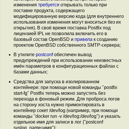
изменения
требуется
открывать только при
поставке продукта, содержащего
модифицированную версию кода (для внутреннего
использования изменения могут вноситься без их
открытия). В своё время поставка Postfix под
лицензией IPL не позволила включить его в
базовый состав OpenBSD и
привела
к созданию
проектом OpenBSD собственного SMTP-сервера;
В утилите
postconf
обеспечен вывод
предупреждений при использовании неизвестных
имён параметров в конфигурационных файлах с
базами данных;
Средства для запуска в изолированном
контейнере: при помощи новой команды "postfix
start-fg" Postfix теперь можно запустить без
перехода в фоновый режим. Для проброса логов
на сторону хоста нужно примонтировать в
контейнер сокет /dev/log (например, при помощи
команды "docker run -v /dev/log:/dev/log") и указать
отдельное имя для записи в лог ("postconf
syslog_name=имя");