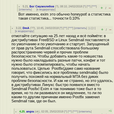
5.21
,
Бог Смузихлебов
(
?
), 08:10, 24/02/2018 [
^
] [
^^
] [
^^^
]
+
–
/
[
ответить
]
[
к модератору
]
Вот именно, exim это обычно honeypot! а статистика
такая статистика... точности 0.10%
3.22
,
DmA
(
??
), 10:45, 24/02/2018 [
^
] [
^^
] [
^^^
] [
ответить
]
[
↓
] [
↑
]
+
–
/
[
к модератору
]
отмотайте ситуацию на 25 лет назад и всё поймёте: в
дистрибутивах FreeBSD и Linux Sendmail поставляется
по умолчанию и по умолчанию и стартует. Запущенный
от прав рута Sendmail способствовала большому
распространению червей и прочих проблем
безопасности. Чтобы добавить какие-то новшества
нужно было накладывать разные патчи, конфиг и тот
нужно было откомпилировать, чтобы начать
пользоваться. Целью Postfix(даже само название
говорит, что фиксились все проблемы sendmailа) было
получить похожей на нормальный MTA без диких
проблем безопасности. И как не странно, но это удалось,
в дистрибутивах Линукс быстро появился вместо
Sendmail Posfix! Exim я так понимаю тоже был в то
время, но то ли развивался он медленнее, то ли по
каким-то другим причинам именно Postfix заменил
Sendmail там, где он был.
+1
4.25
,
angra
(
ok
), 02:05, 25/02/2018 [
^
] [
^^
] [
^^^
] [
ответить
]