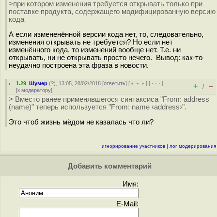
>при котором изменения требуется открывать только при
поставке продукта, содержащего модифицированную версию
кода
А если измененённой версии кода нет, то, следовательно,
изменения открывать не требуется? Но если нет
изменённого кода, то изменений вообще нет. Т.е. ни
открывать, ни не открывать просто нечего. Вывод: как-то
неудачно построена эта фраза в новости.
1.29
,
Шумер
(
?
), 13:05, 28/02/2018 [
ответить
] [
﹢﹢﹢
] [
· · ·
]
+
–
/
[
к модератору
]
> Вместо ранее применявшегося синтаксиса "From: address
(name)" теперь используется "From: name ‹address›".
Это чтоб жизнь мёдом не казалась что ли?
игнорирование участников
|
лог модерирования
Добавить комментарий
Имя:
E-Mail: