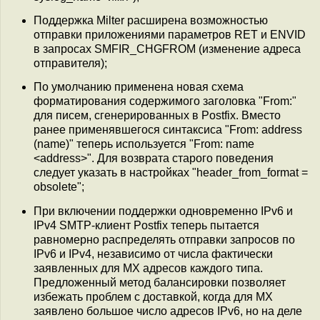
Поддержка Milter расширена возможностью
отправки приложениями параметров RET и ENVID
в запросах SMFIR_CHGFROM (изменение адреса
отправителя);
По умолчанию применена новая схема
форматирования содержимого заголовка "From:"
для писем, сгенерированных в Postfix. Вместо
ранее применявшегося синтаксиса "From: address
(name)" теперь используется "From: name
<address>". Для возврата старого поведения
следует указать в настройках "header_from_format =
obsolete";
При включении поддержки одновременно IPv6 и
IPv4 SMTP-клиент Postfix теперь пытается
равномерно распределять отправки запросов по
IPv6 и IPv4, независимо от числа фактически
заявленных для MX адресов каждого типа.
Предложенный метод балансировки позволяет
избежать проблем с доставкой, когда для MX
заявлено большое число адресов IPv6, но на деле