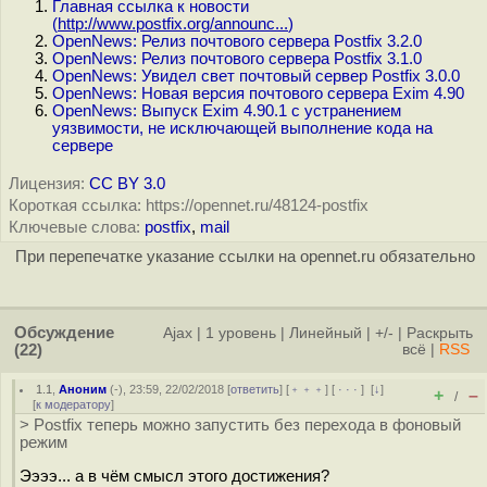
Главная ссылка к новости
(
http://www.postfix.org/announc...
)
OpenNews: Релиз почтового сервера Postfix 3.2.0
OpenNews: Релиз почтового сервера Postfix 3.1.0
OpenNews: Увидел свет почтовый сервер Postfix 3.0.0
OpenNews: Новая версия почтового сервера Exim 4.90
OpenNews: Выпуск Exim 4.90.1 с устранением
уязвимости, не исключающей выполнение кода на
сервере
Лицензия:
CC BY 3.0
Короткая ссылка: https://opennet.ru/48124-postfix
Ключевые слова:
postfix
,
mail
При перепечатке указание ссылки на opennet.ru обязательно
Обсуждение
Ajax
|
1 уровень
|
Линейный
|
+/-
|
Раскрыть
(22)
всё
|
RSS
1.1
,
Аноним
(
-
), 23:59, 22/02/2018 [
ответить
] [
﹢﹢﹢
] [
· · ·
]
[
↓
]
+
–
/
[
к модератору
]
> Postfix теперь можно запустить без перехода в фоновый
режим
Ээээ... а в чём смысл этого достижения?