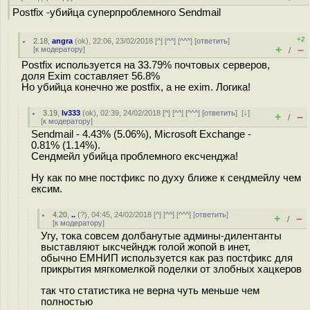
Postfix -убийца суперпроблемного Sendmail
+2
2.18
,
angra
(
ok
), 22:06, 23/02/2018 [
^
] [
^^
] [
^^^
] [
ответить
]
+
–
[
к модератору
]
/
Postfix используется на 33.79% почтовых серверов,
доля Exim составляет 56.8%
Но убийца конечно же postfix, а не exim. Логика!
3.19
,
lv333
(
ok
), 02:39, 24/02/2018 [
^
] [
^^
] [
^^^
] [
ответить
]
[
↓
]
+
–
/
[
к модератору
]
Sendmail - 4.43% (5.06%), Microsoft Exchange -
0.81% (1.14%).
Сендмейл убийца проблемного ексченджа!
Ну как по мне постфикс по духу ближе к сендмейлу чем
ексим.
4.20
,
..
(
?
), 04:45, 24/02/2018 [
^
] [
^^
] [
^^^
] [
ответить
]
+
–
/
[
к модератору
]
Угу, тока совсем долбанутые админы-дилентанты
выставляют ыксчейндж голой жопой в инет,
обычно ЕМНИП используется как раз постфикс для
прикрытия мягкомелкой поделки от злобных хацкеров
так что статистика не верна чуть меньше чем
полностью