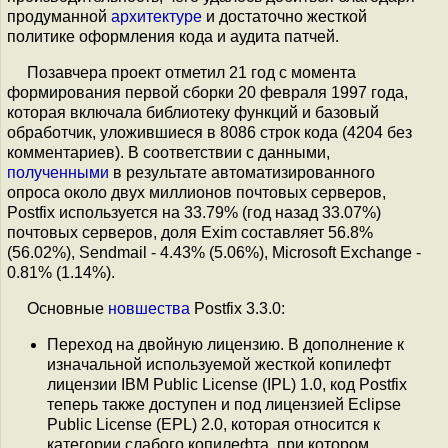
продуманной
архитектуре
и достаточно жесткой
политике оформления кода и аудита патчей.
Позавчера проект отметил 21 год с момента
формирования первой сборки 20 февраля 1997 года,
которая включала библиотеку функций и базовый
обработчик, уложившиеся в 8086 строк кода (4204 без
комментариев). В соответствии с данными,
полученными
в результате автоматизированного
опроса около двух миллионов почтовых серверов,
Postfix используется на 33.79% (год назад 33.07%)
почтовых серверов, доля Exim составляет 56.8%
(56.02%), Sendmail - 4.43% (5.06%), Microsoft Exchange -
0.81% (1.14%).
Основные
новшества
Postfix 3.3.0:
Переход на двойную лицензию. В дополнение к
изначальной используемой жесткой копилефт
лицензии IBM Public License (IPL) 1.0, код Postfix
теперь также доступен и под лицензией Eclipse
Public License (EPL) 2.0, которая относится к
категории слабого копилефта, при котором