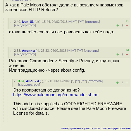
А как в Pale Moon обстоят дела с вырезанием параметров
заголовков HTTP Referer?
+1
2.49
,
Ivan_83
(
ok
), 15:44, 04/02/2018 [
^
] [
^^
] [
^^^
] [
ответить
]
+
–
[
к модератору
]
/
ставишь refer control и настраиваешь как тебе надо.
+3
2.53
,
Аноним
(
-
), 23:33, 04/02/2018 [
^
] [
^^
] [
^^^
] [
ответить
]
+
–
[
к модератору
]
/
Palemoon Commander > Security > Privacy, и крути, как
хочешь.
Или традиционно - через about:config.
3.67
,
Аноним
(
-
), 16:11, 06/02/2018 [
^
] [
^^
] [
^^^
] [
ответить
]
+
–
/
[
к модератору
]
Это проприетарное дополнение?
https://www.palemoon.org/commander.shtml
This add-on is supplied as COPYRIGHTED FREEWARE
with disclosed source. Please see the Pale Moon Freeware
License for details.
игнорирование участников
|
лог модерирования