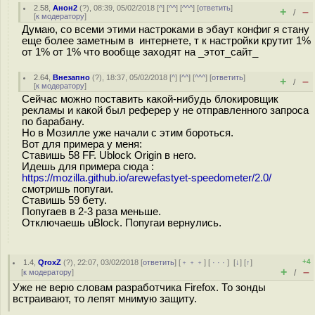
2.58
,
Анон2
(
?
), 08:39, 05/02/2018 [
^
] [
^^
] [
^^^
] [
ответить
]
+
–
/
[
к модератору
]
Думаю, со всеми этими настроками в эбаут конфиг я стану
еще более заметным в интернете, т к настройки крутит 1%
от 1% от 1% что вообще заходят на _этот_сайт_
2.64
,
Внезапно
(
?
), 18:37, 05/02/2018 [
^
] [
^^
] [
^^^
] [
ответить
]
+
–
/
[
к модератору
]
Сейчас можно поставить какой-нибудь блокировщик
рекламы и какой был реферер у не отправленного запроса
по барабану.
Но в Мозилле уже начали с этим бороться.
Вот для примера у меня:
Ставишь 58 FF. Ublock Origin в него.
Идешь для примера сюда :
https://mozilla.github.io/arewefastyet-speedometer/2.0/
смотришь попугаи.
Ставишь 59 бету.
Попугаев в 2-3 раза меньше.
Отключаешь uBlock. Попугаи вернулись.
+4
1.4
,
QroxZ
(
?
), 22:07, 03/02/2018 [
ответить
] [
﹢﹢﹢
] [
· · ·
]
[
↓
] [
↑
]
+
–
[
к модератору
]
/
Уже не верю словам разработчика Firefox. То зонды
встраивают, то лепят мнимую защиту.