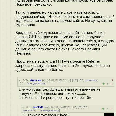
пользователь хочет, чтобы котики грузились быстрее.
Пока всё прекрасно.
Так или иначе, но на сайте с котиками оказался
вредоносный код. Не исключено, что сам вредоносный
код оказался даже не на самом сайте. Не суть, как он
туда попал.
Вредоносный код посылает на сайт вашего банка
сперва GET-запрос с вашими cookies и получает
данные о том, сколько денег на вашем счёта, и следом
POST-запрос (возможно, несколько), переводящий
деньги с вашего счёта на счёт некоего Василия
Пупкина.
Проблема в том, что в HTTP-заголовке Referrer
запроса к сайту вашего банка во 2м случае вовсе не
адрес сайта вашего банка.
–1
5.29
,
Аноним
(
-
), 02:20, 04/02/2018 [
^
] [
^^
] [
^^^
] [
ответить
]
+
–
[
↓
] [
к модератору
]
/
1 чужой сайт без флеша и явы эти данные не
получит. А с флешом или явой - ссзб.
2 токены csrf и рефереры тут ни при чём.
6.31
,
kai3341
(
ok
), 02:50, 04/02/2018 [
^
] [
^^
] [
^^^
]
+
–
/
[
ответить
]
[
к модератору
]
1) Причём тут flash и java?