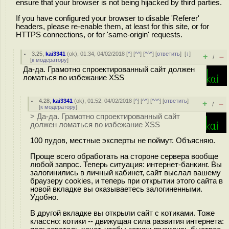
ensure that your browser is not being hijacked by third parties.
If you have configured your browser to disable 'Referer'
headers, please re-enable them, at least for this site, or for
HTTPS connections, or for 'same-origin' requests.
3.25
,
kai3341
(
ok
), 01:34, 04/02/2018 [
^
] [
^^
] [
^^^
] [
ответить
]
[
↓
]
+
–
/
[
к модератору
]
Да-да. Грамотно спроектированный сайт должен
ломаться во избежание XSS
4.28
,
kai3341
(
ok
), 01:52, 04/02/2018 [
^
] [
^^
] [
^^^
] [
ответить
]
+
–
/
[
к модератору
]
> Да-да. Грамотно спроектированный сайт
должен ломаться во избежание XSS
100 пудов, местные эксперты не поймут. Объясняю.
Проще всего обработать на стороне сервера вообще
любой запрос. Теперь ситуация: интернет-банкинг. Вы
залогинились в личный кабинет, сайт выслал вашему
браузеру cookies, и теперь при открытии этого сайта в
новой вкладке вы оказываетесь залогиненными.
Удобно.
В другой вкладке вы открыли сайт с котиками. Тоже
классно: котики -- движущая сила развития интернета: