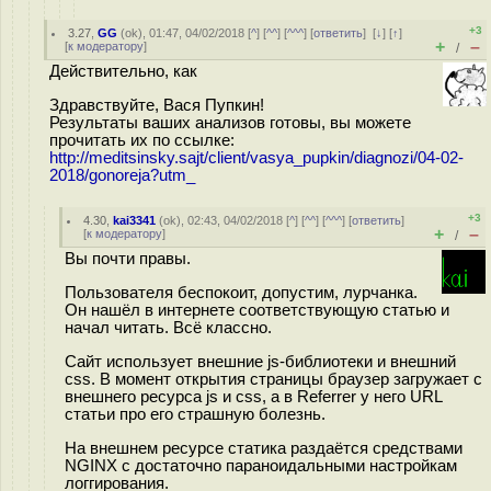
+3
3.27
,
GG
(
ok
), 01:47, 04/02/2018 [
^
] [
^^
] [
^^^
] [
ответить
]
[
↓
] [
↑
]
+
–
[
к модератору
]
/
Действительно, как
Здравствуйте, Вася Пупкин!
Результаты ваших анализов готовы, вы можете
прочитать их по ссылке:
http://meditsinsky.sajt/client/vasya_pupkin/diagnozi/04-02-
2018/gonoreja?utm_
+3
4.30
,
kai3341
(
ok
), 02:43, 04/02/2018 [
^
] [
^^
] [
^^^
] [
ответить
]
+
–
[
к модератору
]
/
Вы почти правы.
Пользователя беспокоит, допустим, лурчанка.
Он нашёл в интернете соответствующую статью и
начал читать. Всё классно.
Сайт использует внешние js-библиотеки и внешний
css. В момент открытия страницы браузер загружает с
внешнего ресурса js и css, а в Referrer у него URL
статьи про его страшную болезнь.
На внешнем ресурсе статика раздаётся средствами
NGINX с достаточно параноидальными настройкам
логгирования.