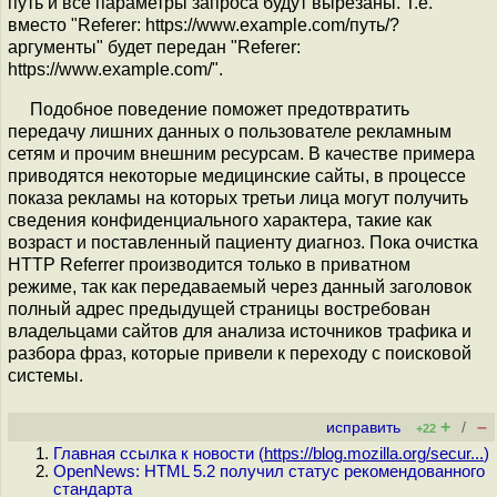
путь и все параметры запроса будут вырезаны. Т.е.
вместо "Referer: https://www.example.com/путь/?
аргументы" будет передан "Referer:
https://www.example.com/".
Подобное поведение поможет предотвратить
передачу лишних данных о пользователе рекламным
сетям и прочим внешним ресурсам. В качестве примера
приводятся некоторые медицинские сайты, в процессе
показа рекламы на которых третьи лица могут получить
сведения конфиденциального характера, такие как
возраст и поставленный пациенту диагноз. Пока очистка
HTTP Referrer производится только в приватном
режиме, так как передаваемый через данный заголовок
полный адрес предыдущей страницы востребован
владельцами сайтов для анализа источников трафика и
разбора фраз, которые привели к переходу с поисковой
системы.
+
–
исправить
/
+22
Главная ссылка к новости (
https://blog.mozilla.org/secur...
)
OpenNews: HTML 5.2 получил статус рекомендованного
стандарта