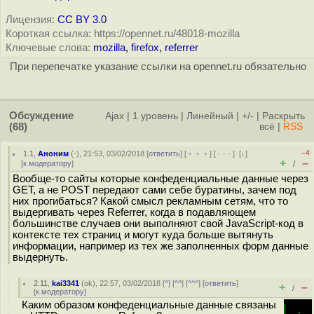
Лицензия:
CC BY 3.0
Короткая ссылка: https://opennet.ru/48018-mozilla
Ключевые слова:
mozilla
,
firefox
,
referrer
При перепечатке указание ссылки на opennet.ru обязательно
Обсуждение
Ajax
|
1 уровень
|
Линейный
|
+/-
|
Раскрыть
(68)
всё
|
RSS
–4
1.1
,
Аноним
(
-
), 21:53, 03/02/2018 [
ответить
] [
﹢﹢﹢
] [
· · ·
]
[
↓
]
+
–
[
к модератору
]
/
Вообще-то сайты которые конфеденциальные данные через
GET, а не POST передают сами себе буратины, зачем под
них прогибаться? Какой смысл рекламным сетям, что то
выдергивать через Referrer, когда в подавляющем
большинстве случаев они выполняют свой JavaScript-код в
контексте тех страниц и могут куда больше вытянуть
информации, например из тех же заполненных форм данные
выдернуть.
2.11
,
kai3341
(
ok
), 22:57, 03/02/2018 [
^
] [
^^
] [
^^^
] [
ответить
]
+
–
/
[
к модератору
]
Каким образом конфеденциальные данные связаны