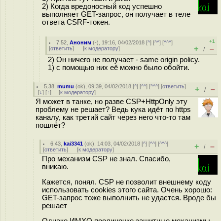
2) Когда вредоносный код успешно
выполняет GET-запрос, он получает в теле
ответа CSRF-токен.
+1
7.52
,
Аноним
(
-
), 19:16, 04/02/2018 [
^
] [
^^
] [
^^^
]
+
–
[
ответить
]
[
к модератору
]
/
2) Он ничего не получает - same origin policy.
1) с помощью них её можно было обойти.
5.38
,
mumu
(
ok
), 09:39, 04/02/2018 [
^
] [
^^
] [
^^^
] [
ответить
]
+
–
/
[
↓
] [
↑
] [
к модератору
]
Я может в танке, но разве CSP+HttpOnly эту
проблему не решает? Ведь кука идёт по https
каналу, как третий сайт через него что-то там
пошлёт?
6.43
,
kai3341
(
ok
), 14:03, 04/02/2018 [
^
] [
^^
] [
^^^
]
+
–
/
[
ответить
]
[
к модератору
]
Про механизм CSP не знал. Спасибо,
вникаю.
Кажется, понял. CSP не позволит внешнему коду
использовать cookies этого сайта. Очень хорошо:
GET-запрос тоже выполнить не удастся. Вроде бы
решает
Однако ИМХО поодиночке защитные механизмы