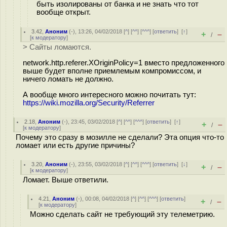
быть изолированы от банка и не знать что тот
вообще открыт.
3.42
,
Аноним
(
-
), 13:26, 04/02/2018 [
^
] [
^^
] [
^^^
] [
ответить
]
[
↑
]
+
–
/
[
к модератору
]
> Сайты ломаются.
network.http.referer.XOriginPolicy=1 вместо предложенного
выше будет вполне приемлемым компромиссом, и
ничего ломать не должно.
А вообще много интересного можно почитать тут:
https://wiki.mozilla.org/Security/Referrer
2.18
,
Аноним
(
-
), 23:45, 03/02/2018 [
^
] [
^^
] [
^^^
] [
ответить
]
[
↑
]
+
–
/
[
к модератору
]
Почему это сразу в мозилле не сделали? Эта опция что-то
ломает или есть другие причины?
3.20
,
Аноним
(
-
), 23:55, 03/02/2018 [
^
] [
^^
] [
^^^
] [
ответить
]
[
↓
]
+
–
/
[
к модератору
]
Ломает. Выше ответили.
4.21
,
Аноним
(
-
), 00:08, 04/02/2018 [
^
] [
^^
] [
^^^
] [
ответить
]
+
–
/
[
к модератору
]
Можно сделать сайт не требующий эту телеметрию.