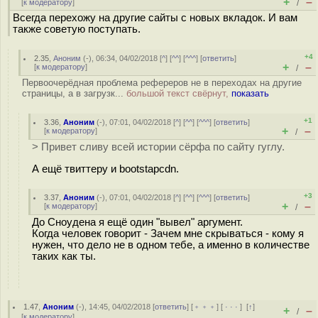
+
–
[
к модератору
]
/
Всегда перехожу на другие сайты с новых вкладок. И вам
также советую поступать.
+4
2.35
,
Аноним
(
-
), 06:34, 04/02/2018 [
^
] [
^^
] [
^^^
] [
ответить
]
+
–
[
к модератору
]
/
Первоочерёдная проблема рефереров не в переходах на другие
страницы, а в загрузк...
большой текст свёрнут,
показать
+1
3.36
,
Аноним
(
-
), 07:01, 04/02/2018 [
^
] [
^^
] [
^^^
] [
ответить
]
+
–
[
к модератору
]
/
> Привет сливу всей истории сёрфа по сайту гуглу.
А ещё твиттеру и bootstapcdn.
+3
3.37
,
Аноним
(
-
), 07:01, 04/02/2018 [
^
] [
^^
] [
^^^
] [
ответить
]
+
–
[
к модератору
]
/
До Сноудена я ещё один "вывел" аргумент.
Когда человек говорит - Зачем мне скрываться - кому я
нужен, что дело не в одном тебе, а именно в количестве
таких как ты.
1.47
,
Аноним
(
-
), 14:45, 04/02/2018 [
ответить
] [
﹢﹢﹢
] [
· · ·
]
[
↑
]
+
–
/
[
к модератору
]