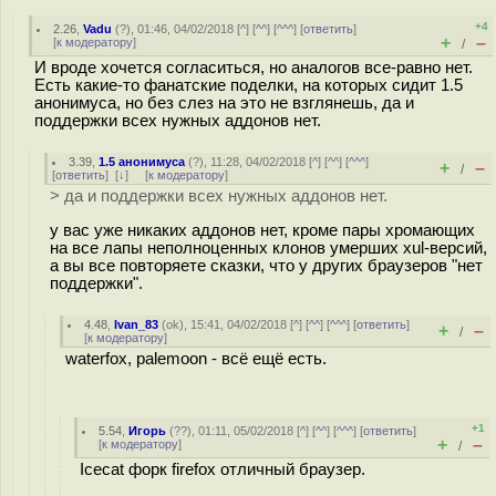
+4
2.26
,
Vadu
(
?
), 01:46, 04/02/2018 [
^
] [
^^
] [
^^^
] [
ответить
]
+
–
[
к модератору
]
/
И вроде хочется согласиться, но аналогов все-равно нет.
Есть какие-то фанатские поделки, на которых сидит 1.5
анонимуса, но без слез на это не взглянешь, да и
поддержки всех нужных аддонов нет.
3.39
,
1.5 анонимуса
(
?
), 11:28, 04/02/2018 [
^
] [
^^
] [
^^^
]
+
–
/
[
ответить
]
[
↓
] [
к модератору
]
> да и поддержки всех нужных аддонов нет.
у вас уже никаких аддонов нет, кроме пары хромающих
на все лапы неполноценных клонов умерших xul-версий,
а вы все повторяете сказки, что у других браузеров "нет
поддержки".
4.48
,
Ivan_83
(
ok
), 15:41, 04/02/2018 [
^
] [
^^
] [
^^^
] [
ответить
]
+
–
/
[
к модератору
]
waterfox, palemoon - всё ещё есть.
+1
5.54
,
Игорь
(
??
), 01:11, 05/02/2018 [
^
] [
^^
] [
^^^
] [
ответить
]
+
–
[
к модератору
]
/
Icecat форк firefox отличный браузер.