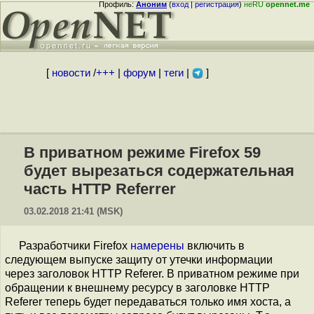
Профиль:
Аноним
(
вход
|
регистрация
)
неRU
opennet.me
[
новости
/
+++
|
форум
|
теги
|
]
В приватном режиме Firefox 59
будет вырезаться содержательная
часть HTTP Referrer
03.02.2018 21:41 (MSK)
Разработчики Firefox
намерены
включить в
следующем выпуске защиту от утечки информации
через заголовок HTTP Referer. В приватном режиме при
обращении к внешнему ресурсу в заголовке HTTP
Referer теперь будет передаваться только имя хоста, а