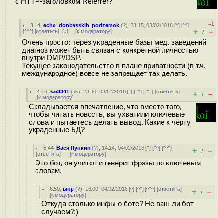
с HTTP-заголовком Referrer?
–1
3.14
,
echo_donbasskih_podzemok
(
?
), 23:15, 03/02/2018 [
^
] [
^^
]
+
–
[
^^^
] [
ответить
]
[
↓
] [
к модератору
]
/
Очень просто: через украденные базы мед. заведений
диагноз может быть связан с конкретной личностью
внутри DMP/DSP.
Текущее законодательство в плане приватности (в т.ч.
международное) вовсе не запрещает так делать.
4.16
,
kai3341
(
ok
), 23:30, 03/02/2018 [
^
] [
^^
] [
^^^
] [
ответить
]
+
–
/
[
к модератору
]
Складывается впечатление, что вместо того,
чтобы читать новость, вы ухватили ключевые
слова и пытаетесь делать вывод. Какие к чёрту
украденные БД?
5.44
,
Вася Пупкин
(
?
), 14:14, 04/02/2018 [
^
] [
^^
] [
^^^
]
+
–
/
[
ответить
]
[
к модератору
]
Это бот, он учится и генерит фразы по ключевым
словам.
6.50
,
ыпр
(
?
), 16:00, 04/02/2018 [
^
] [
^^
] [
^^^
] [
ответить
]
+
–
/
[
к модератору
]
Откуда столько инфы о боте? Не ваш ли бот
случаем?;)