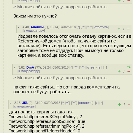
+
–
[
к модератору
]
/
> Многие сайты не будут корректно работать.
Зачем им это нужно?
4.40
,
Аноним
(
-
), 13:14, 04/02/2018 [
^
] [
^^
] [
^^^
] [
ответить
]
+
–
/
[
к модератору
]
Издревле повелось отключать отдачу картинок, если в
Referrer чужой домен (чтобы на чужие сайты не
вставляли). Есть вероятность, что при отсутствующем
заголовке тоже не отдадут. Причём могут не только
картинки, а вообще всю статику.
+1
3.62
,
DmA
(
??
), 09:24, 05/02/2018 [
^
] [
^^
] [
^^^
] [
ответить
]
[
↑
]
+
–
[
к модератору
]
/
> Многие сайты не будут корректно работать.
на фиг такие сайты.. Но вот правда комментарии на
опеннет не будут работать...
2.15
,
353
(
?
), 23:19, 03/02/2018 [
^
] [
^^
] [
^^^
] [
ответить
]
[
↓
] [
↑
]
+
–
/
[
к модератору
]
для полноты картины надо так:
"network.http.referer.XOriginPolicy", 2
"network.http.referer.spoofSource", true
"network.http.referer.trimmingPolicy", 2
"network.http.sendRefererHeader", 0