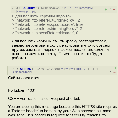
3.41
,
Аноним
(
-
), 13:19, 04/02/2018 [
^
] [
^^
] [
^^^
] [
ответить
]
+
–
/
[
к модератору
]
> для полноты картины надо так:
> "network.http.referer.XOriginPolicy", 2
> "network.http.referer.spoofSource", true
> "network.http.referer.trimmingPolicy", 2
> "network.http.sendRefererHeader", 0
Для полноты картины смыть краску растворителем,
заново загрунтовать холст, нарисовать что-то совсем
другое, замазать чёрной краской, после чего сжечь и
пепел развеять по ветру. Примерно так это будет
работать.
+1
2.17
,
Аноним
(
-
), 23:40, 03/02/2018 [
^
] [
^^
] [
^^^
] [
ответить
]
[
↓
] [
↑
]
+
–
[
к модератору
]
/
Сайты ломаются.
Forbidden (403)
CSRF verification failed. Request aborted.
You are seeing this message because this HTTPS site requires
a 'Referer header' to be sent by your Web browser, but none
was sent. This header is required for security reasons, to