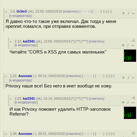
1.9
,
th3m3
(
ok
), 22:50, 03/02/2018 [
ответить
] [
﹢﹢﹢
] [
· · ·
]
[
↓
] [
↑
]
+
–
/
[
к модератору
]
Я давно что-то такое уже включал. Дак тогда у меня
opennet ломался, при отправке комментов.
–1
2.12
,
kai3341
(
ok
), 22:58, 03/02/2018 [
^
] [
^^
] [
^^^
] [
ответить
]
+
–
[
к модератору
]
/
Читайте "CORS и XSS для самых маленьких"
1.22
,
Аноним
(
-
), 00:14, 04/02/2018 [
ответить
] [
﹢﹢﹢
] [
· · ·
]
[
↓
] [
↑
]
+
–
/
[
к модератору
]
Privoxy наше все! Без него в инет вообще не хожу.
–2
2.23
,
kai3341
(
ok
), 01:19, 04/02/2018 [
^
] [
^^
] [
^^^
] [
ответить
]
+
–
[
к модератору
]
/
И как Privoxy поможет удалить HTTP-заголовок
Referrer?
+1
1.34
,
Аноним
(
-
), 05:51, 04/02/2018 [
ответить
] [
﹢﹢﹢
] [
· · ·
]
[
↓
] [
↑
]