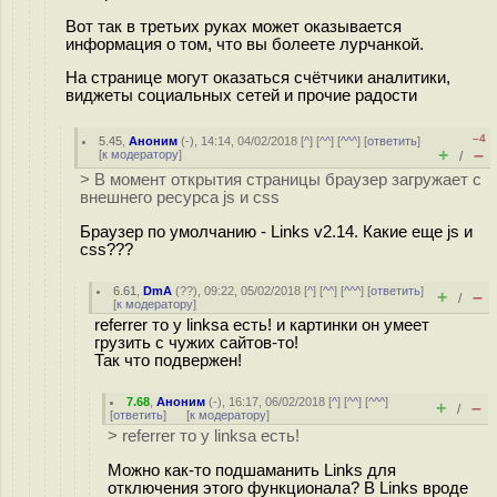
Вот так в третьих руках может оказывается
информация о том, что вы болеете лурчанкой.
На странице могут оказаться счётчики аналитики,
виджеты социальных сетей и прочие радости
–4
5.45
,
Аноним
(
-
), 14:14, 04/02/2018 [
^
] [
^^
] [
^^^
] [
ответить
]
+
–
[
к модератору
]
/
> В момент открытия страницы браузер загружает с
внешнего ресурса js и css
Браузер по умолчанию - Links v2.14. Какие еще js и
css???
6.61
,
DmA
(
??
), 09:22, 05/02/2018 [
^
] [
^^
] [
^^^
] [
ответить
]
+
–
/
[
к модератору
]
referrer то у linksa есть! и картинки он умеет
грузить с чужих сайтов-то!
Так что подвержен!
7.68
,
Аноним
(
-
), 16:17, 06/02/2018 [
^
] [
^^
] [
^^^
]
+
–
/
[
ответить
]
[
к модератору
]
> referrer то у linksa есть!
Можно как-то подшаманить Links для
отключения этого функционала? В Links вроде