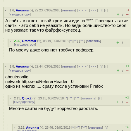
–1
1.6
,
Аноним
(
-
), 22:23, 03/02/2018 [
ответить
] [
﹢﹢﹢
] [
· · ·
]
[
↓
] [
↑
]
+
–
[
к модератору
]
/
А сайты в ответ: "юзай хром или иди на ***". Посещать такие
сайты - это себя не уважать. Но ведь большинство-то себя
не уважает, так что файрфоксупесец.
2.66
,
Grammar
(
?
), 08:19, 06/02/2018 [
^
] [
^^
] [
^^^
] [
ответить
]
+
–
/
[
к модератору
]
По моему даже опеннет требует реферер.
+1
1.8
,
Аноним
(
-
), 22:44, 03/02/2018 [
ответить
] [
﹢﹢﹢
] [
· · ·
]
[
↓
] [
↑
]
+
–
[
к модератору
]
/
about:config
network.http.sendRefererHeader 0
одно из многих .... сразу после установки Firefox
+3
2.13
,
QroxZ
(
?
), 23:15, 03/02/2018 [
^
] [
^^
] [
^^^
] [
ответить
]
[
↓
]
+
–
[
к модератору
]
/
Многие сайты не будут корректно работать.
+1
3.19
,
Аноним
(
-
), 23:46, 03/02/2018 [
^
] [
^^
] [
^^^
] [
ответить
]
[
↓
]