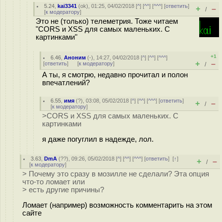
5.24
,
kai3341
(
ok
), 01:25, 04/02/2018 [
^
] [
^^
] [
^^^
] [
ответить
]
+
–
/
[
к модератору
]
Это не (только) телеметрия. Тоже читаем
"CORS и XSS для самых маленьких. С
картинками"
+1
6.46
,
Аноним
(
-
), 14:27, 04/02/2018 [
^
] [
^^
] [
^^^
]
+
–
[
ответить
]
[
к модератору
]
/
А ты, я смотрю, недавно прочитал и полон
впечатлений?
6.55
,
имя
(
?
), 03:08, 05/02/2018 [
^
] [
^^
] [
^^^
] [
ответить
]
+
–
/
[
к модератору
]
>CORS и XSS для самых маленьких. С
картинками
я даже погуглил в надежде, лол.
3.63
,
DmA
(
??
), 09:26, 05/02/2018 [
^
] [
^^
] [
^^^
] [
ответить
]
[
↑
]
+
–
/
[
к модератору
]
> Почему это сразу в мозилле не сделали? Эта опция
что-то ломает или
> есть другие причины?
Ломает (например) возможность комментарить на этом
сайте