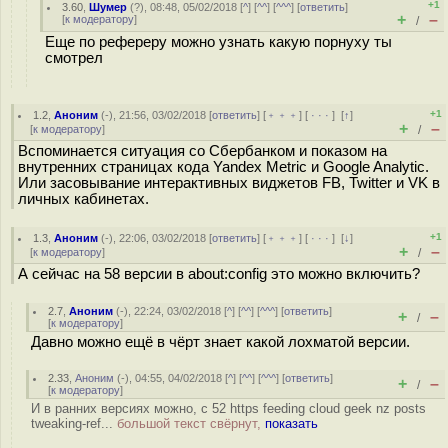
+1
3.60
,
Шумер
(
?
), 08:48, 05/02/2018 [
^
] [
^^
] [
^^^
] [
ответить
]
+
–
[
к модератору
]
/
Еще по рефереру можно узнать какую порнуху ты
смотрел
+1
1.2
,
Аноним
(
-
), 21:56, 03/02/2018 [
ответить
] [
﹢﹢﹢
] [
· · ·
]
[
↑
]
+
–
[
к модератору
]
/
Вспоминается ситуация со Сбербанком и показом на
внутренних страницах кода Yandex Metric и Google Analytic.
Или засовывание интерактивных виджетов FB, Twitter и VK в
личных кабинетах.
+1
1.3
,
Аноним
(
-
), 22:06, 03/02/2018 [
ответить
] [
﹢﹢﹢
] [
· · ·
]
[
↓
]
+
–
[
к модератору
]
/
А сейчас на 58 версии в about:config это можно включить?
2.7
,
Аноним
(
-
), 22:24, 03/02/2018 [
^
] [
^^
] [
^^^
] [
ответить
]
+
–
/
[
к модератору
]
Давно можно ещё в чёрт знает какой лохматой версии.
2.33
,
Аноним
(
-
), 04:55, 04/02/2018 [
^
] [
^^
] [
^^^
] [
ответить
]
+
–
/
[
к модератору
]
И в ранних версиях можно, с 52 https feeding cloud geek nz posts
tweaking-ref...
большой текст свёрнут,
показать