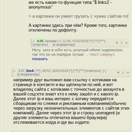
же есть какая-то функция типа "$ links2 -
anonymous"
> и картинки он умеет грузить с чужих сайтов-то!
А картинки здесь при чём? Кроме того, картинки
отключены по дефолту.
8.69
,
Аноним
(
-
), 12:45, 07/02/2018 [
^
] [
^^
] [
^^^
]
+
–
/
[
ответить
]
[
к модератору
]
Нету, зато в w3m есть штатный referer suppression,
так что он на порядок лучше ...
текст свёрнут,
показать
3.57
,
DmA
(
??
), 06:52, 05/02/2018 [
^
] [
^^
] [
^^^
] [
ответить
]
[
↑
]
+
–
/
[
к модератору
]
например друг выложил вам ссылку с котиками на
странице в контакте и вы щёлкнули по ней, и вот
владелец сайта с котиками с точностью до аккаунта в
вашей соцсети знает кто к нему зашёл и с какого ip.
Далее этот ip и ваш интерес с котику передаётся
сборщикам по слежке и рекламным компаниям(обычно
через загрузку незначительных элементов с сайтов этих
компаний). Далее через этот ip и строку useragent (и
другие элементы отпечатка вашего браузера)
отслеживается когда и где вы ходите.