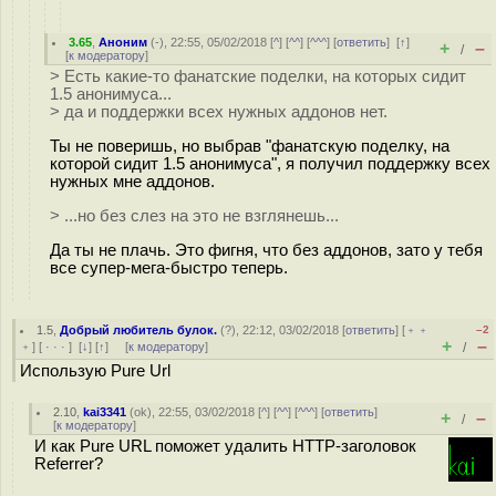
3.65
,
Аноним
(
-
), 22:55, 05/02/2018 [
^
] [
^^
] [
^^^
] [
ответить
]
[
↑
]
+
–
/
[
к модератору
]
> Есть какие-то фанатские поделки, на которых сидит
1.5 анонимуса...
> да и поддержки всех нужных аддонов нет.
Ты не поверишь, но выбрав "фанатскую поделку, на
которой сидит 1.5 анонимуса", я получил поддержку всех
нужных мне аддонов.
> ...но без слез на это не взглянешь...
Да ты не плачь. Это фигня, что без аддонов, зато у тебя
все супер-мега-быстро теперь.
1.5
,
Добрый любитель булок.
(
?
), 22:12, 03/02/2018 [
ответить
] [
﹢﹢
–2
+
–
﹢
] [
· · ·
]
[
↓
] [
↑
] [
к модератору
]
/
Использую Pure Url
2.10
,
kai3341
(
ok
), 22:55, 03/02/2018 [
^
] [
^^
] [
^^^
] [
ответить
]
+
–
/
[
к модератору
]
И как Pure URL поможет удалить HTTP-заголовок
Referrer?