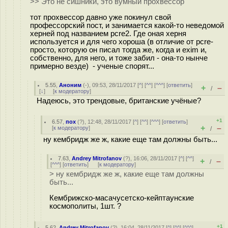
>> Это не сишники, это вумный прохвессор
тот прохвессор давно уже покинул свой
профессорский пост, и занимается какой-то неведомой
херней под названием pcre2. Где оная херня
используется и для чего хороша (в отличие от pcre-
просто, которую он писал тогда же, когда и exim и,
собственно, для него, и тоже забил - она-то нынче
примерно везде) - ученые спорят...
5.55
,
Аноним
(
-
), 09:53, 28/11/2017 [
^
] [
^^
] [
^^^
] [
ответить
]
+
–
/
[
↓
] [
к модератору
]
Надеюсь, это трендовые, британские учёные?
+1
6.57
,
пох
(
?
), 12:48, 28/11/2017 [
^
] [
^^
] [
^^^
] [
ответить
]
+
–
[
к модератору
]
/
ну кембридж же ж, какие еще там должны быть...
7.63
,
Andrey Mitrofanov
(
?
), 16:06, 28/11/2017 [
^
] [
^^
]
+
–
/
[
^^^
] [
ответить
]
[
к модератору
]
> ну кембридж же ж, какие еще там должны
быть...
Кембрижско-масачусетско-кейптаунские
космополиты, 1шт. ?
+1
5.62
,
Andrey Mitrofanov
(
?
), 16:04, 28/11/2017 [
^
] [
^^
] [
^^^
]