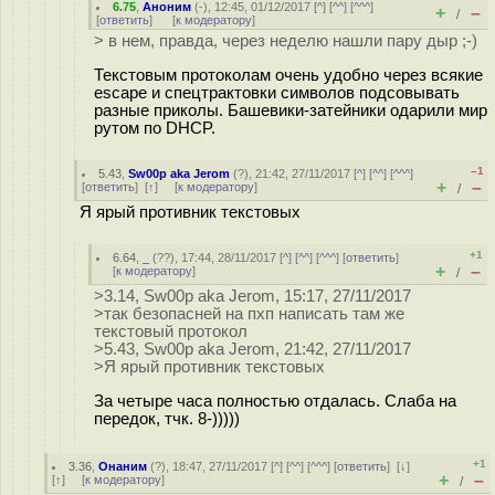
6.75
,
Аноним
(
-
), 12:45, 01/12/2017 [
^
] [
^^
] [
^^^
]
+
–
/
[
ответить
]
[
к модератору
]
> в нем, правда, через неделю нашли пару дыр ;-)
Текстовым протоколам очень удобно через всякие
escape и спецтрактовки символов подсовывать
разные приколы. Башевики-затейники одарили мир
рутом по DHCP.
–1
5.43
,
Sw00p aka Jerom
(
?
), 21:42, 27/11/2017 [
^
] [
^^
] [
^^^
]
+
–
[
ответить
]
[
↑
] [
к модератору
]
/
Я ярый противник текстовых
+1
6.64
,
_
(
??
), 17:44, 28/11/2017 [
^
] [
^^
] [
^^^
] [
ответить
]
+
–
[
к модератору
]
/
>3.14, Sw00p aka Jerom, 15:17, 27/11/2017
>так безопасней на пхп написать там же
текстовый протокол
>5.43, Sw00p aka Jerom, 21:42, 27/11/2017
>Я ярый противник текстовых
За четыре часа полностью отдалась. Слаба на
передок, тчк. 8-)))))
+1
3.36
,
Онаним
(
?
), 18:47, 27/11/2017 [
^
] [
^^
] [
^^^
] [
ответить
]
[
↓
]
+
–
[
↑
] [
к модератору
]
/