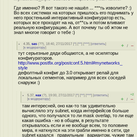
Где именно? Я вот такого не нашёл ... ***ть изволите? :)
Во всех системах на которых пришлось его поднимать у
него простенький интерактивный конфигуратор есть,
которых все проходят на на, от**сь и потом вливают
реальную конфигурацию. А вот почему ты об жтом не
знал многое говорит о тебе :)
4.35
,
sas
(
??
), 18:40, 27/11/2017 [
^
] [
^^
] [
^^^
] [
ответить
]
+
–
/
[
к модератору
]
тут серьезные дяди общаются, а не осиляторы
конфигураторов.
http://www.postfix.org/postconf.5.html#mynetworks_
style
дефолтный конфиг до 3.0 открывает релай для
локальных сегментов, например для всех соседей
снаружи :)
+2
5.37
,
нах
(
?
), 19:00, 27/11/2017 [
^
] [
^^
] [
^^^
] [
ответить
]
+
–
[
к модератору
]
/
там интересней, оно как-то так удивительно
вычисляло эту subnet, когда интерфейсов больше
одного, что получался то ли mask overlap, то ли еще
какая ошибка - но в общем, в результате
открывалось если и не вообще всем, то половине
мира, я наткнулся на эти грабли именно в сети, где
subnet казался _правильным_ вариантом, чужие там