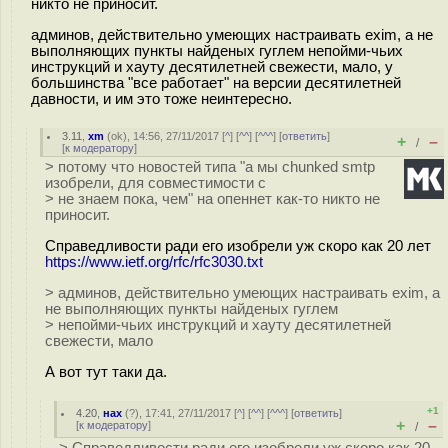
никто не приносит.
админов, действительно умеющих настраивать exim, а не
выполняющих пункты найденых гуглем непойми-чьих
инструкций и хауту десятилетней свежести, мало, у
большинства "все работает" на версии десятилетней
давности, и им это тоже неинтересно.
3.11
,
xm
(
ok
), 14:56, 27/11/2017 [
^
] [
^^
] [
^^^
] [
ответить
]
+
–
/
[
к модератору
]
> потому что новостей типа "а мы chunked smtp
изобрели, для совместимости с
> не знаем пока, чем" на опеннет как-то никто не
приносит.
Справедливости ради его изобрели уж скоро как 20 лет
https://www.ietf.org/rfc/rfc3030.txt
> админов, действительно умеющих настраивать exim, а
не выполняющих пункты найденых гуглем
> непойми-чьих инструкций и хауту десятилетней
свежести, мало
А вот тут таки да.
+1
4.20
,
нах
(
?
), 17:41, 27/11/2017 [
^
] [
^^
] [
^^^
] [
ответить
]
+
–
[
к модератору
]
/