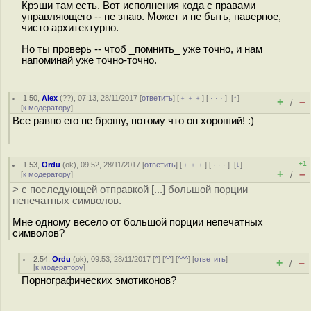
Крэши там есть. Вот исполнения кода с правами
управляющего -- не знаю. Может и не быть, наверное,
чисто архитектурно.
Но ты проверь -- чтоб _помнить_ уже точно, и нам
напоминай уже точно-точно.
1.50
,
Alex
(
??
), 07:13, 28/11/2017 [
ответить
] [
﹢﹢﹢
] [
· · ·
]
[
↑
]
+
–
/
[
к модератору
]
Все равно его не брошу, потому что он хороший! :)
+1
1.53
,
Ordu
(
ok
), 09:52, 28/11/2017 [
ответить
] [
﹢﹢﹢
] [
· · ·
]
[
↓
]
+
–
[
к модератору
]
/
> с последующей отправкой [...] большой порции
непечатных символов.
Мне одному весело от большой порции непечатных
символов?
2.54
,
Ordu
(
ok
), 09:53, 28/11/2017 [
^
] [
^^
] [
^^^
] [
ответить
]
+
–
/
[
к модератору
]
Порнографических эмотиконов?