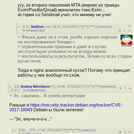
угу, из второго поколения MTA (вернее из троицы
Exim/Postfix/Qmail) монолитен токо Exim...
история со Sendmail учит, что ничему не учит
+1
4.71
,
SubGun
(
ok
), 00:21, 30/11/2017 [
^
] [
^^
] [
^^^
] [
ответить
]
+
–
[
к модератору
]
/
> Фишка даже не в этом, postfix хорошо порезан
на изолированные бинари с
> ограниченными правами и даже в случае
эксплуатации уязвимости не всегда можно
> воспользоваться результатом. Экзим со всех сторон
кусок гогна.
Тогда и nginx аналогичный кусок? Потому что принцип
работы у них вообще-то схож.
2.6
,
Andrey Mitrofanov
(
?
), 14:06, 27/11/2017 [
^
] [
^^
] [
^^^
] [
ответить
]
+
–
/
[
↓
] [
↑
] [
к модератору
]
> Эх, сишники... В своем репертуаре
Раньше и
https://security-tracker.debian.org/tracker/CVE-
2017-16943
Debian-ы были зеленее
!
---"Эх, внучо-о-о-к..."
3.24
,
_
(
??
), 17:46, 27/11/2017 [
^
] [
^^
] [
^^^
] [
ответить
]
+
–
/
[
к модератору
]