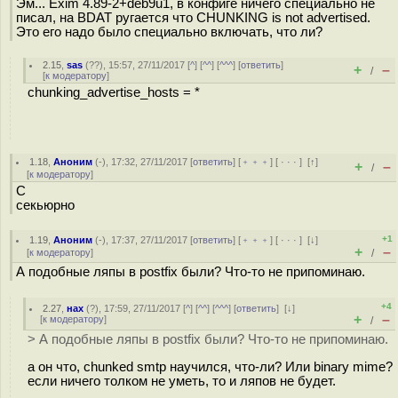
Эм... Exim 4.89-2+deb9u1, в конфиге ничего специально не
писал, на BDAT ругается что CHUNKING is not advertised.
Это его надо было специально включать, что ли?
2.15
,
sas
(
??
), 15:57, 27/11/2017 [
^
] [
^^
] [
^^^
] [
ответить
]
+
–
/
[
к модератору
]
chunking_advertise_hosts = *
1.18
,
Аноним
(
-
), 17:32, 27/11/2017 [
ответить
] [
﹢﹢﹢
] [
· · ·
]
[
↑
]
+
–
/
[
к модератору
]
С
секьюрно
+1
1.19
,
Аноним
(
-
), 17:37, 27/11/2017 [
ответить
] [
﹢﹢﹢
] [
· · ·
]
[
↓
]
+
–
[
к модератору
]
/
А подобные ляпы в postfix были? Что-то не припоминаю.
+4
2.27
,
нах
(
?
), 17:59, 27/11/2017 [
^
] [
^^
] [
^^^
] [
ответить
]
[
↓
]
+
–
[
к модератору
]
/
> А подобные ляпы в postfix были? Что-то не припоминаю.
а он что, chunked smtp научился, что-ли? Или binary mime?
если ничего толком не уметь, то и ляпов не будет.