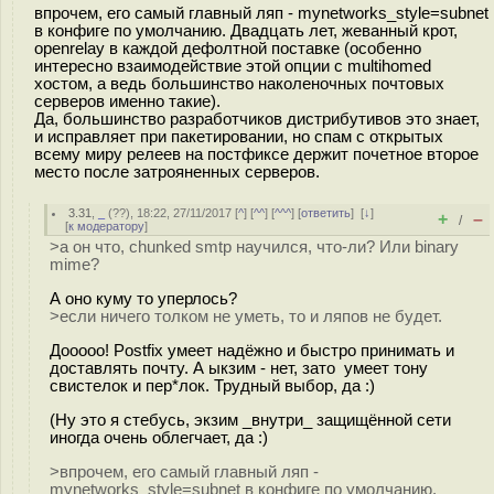
впрочем, его самый главный ляп - mynetworks_style=subnet
в конфиге по умолчанию. Двадцать лет, жеванный крот,
openrelay в каждой дефолтной поставке (особенно
интересно взаимодействие этой опции с multihomed
хостом, а ведь большинство наколеночных почтовых
серверов именно такие).
Да, большинство разработчиков дистрибутивов это знает,
и исправляет при пакетировании, но спам с открытых
всему миру релеев на постфиксе держит почетное второе
место после затрояненных серверов.
3.31
,
_
(
??
), 18:22, 27/11/2017 [
^
] [
^^
] [
^^^
] [
ответить
]
[
↓
]
+
–
/
[
к модератору
]
>а он что, chunked smtp научился, что-ли? Или binary
mime?
А оно куму то уперлось?
>если ничего толком не уметь, то и ляпов не будет.
Дооооо! Postfix умеет надёжно и быстро принимать и
доставлять почту. А ыкзим - нет, зато умеет тону
свистелок и пер*лок. Трудный выбор, да :)
(Ну это я стебусь, экзим _внутри_ защищённой сети
иногда очень облегчает, да :)
>впрочем, его самый главный ляп -
mynetworks_style=subnet в конфиге по умолчанию.