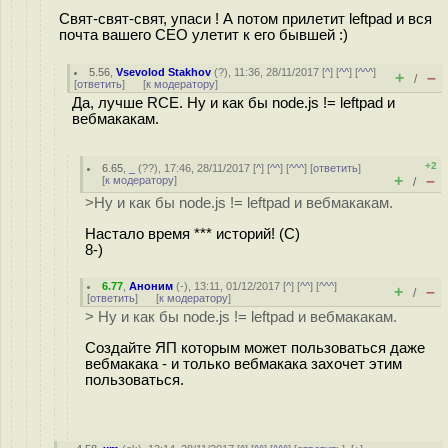
Свят-свят-свят, упаси ! А потом прилетит leftpad и вся
почта вашего СЕО улетит к его бывшей :)
5.56
,
Vsevolod Stakhov
(
?
), 11:36, 28/11/2017 [
^
] [
^^
] [
^^^
]
+
–
/
[
ответить
]
[
к модератору
]
Да, лучше RCE. Ну и как бы node.js != leftpad и
вебмакакам.
+2
6.65
,
_
(
??
), 17:46, 28/11/2017 [
^
] [
^^
] [
^^^
] [
ответить
]
+
–
[
к модератору
]
/
>Ну и как бы node.js != leftpad и вебмакакам.
Настало время *** историй! (С)
8-)
6.77
,
Аноним
(
-
), 13:11, 01/12/2017 [
^
] [
^^
] [
^^^
]
+
–
/
[
ответить
]
[
к модератору
]
> Ну и как бы node.js != leftpad и вебмакакам.
Создайте ЯП которым может пользоваться даже
вебмакака - и только вебмакака захочет этим
пользоваться.