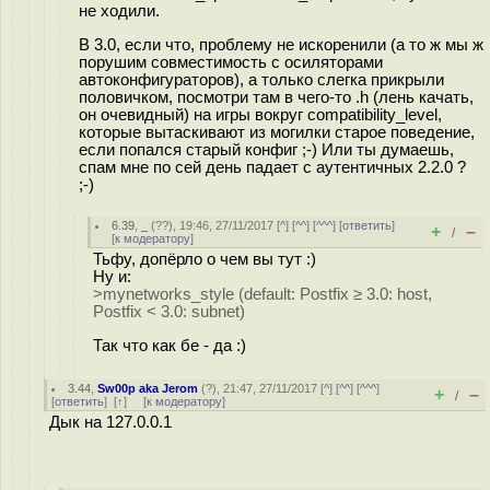
не ходили.
В 3.0, если что, проблему не искоренили (а то ж мы ж
порушим совместимость с осиляторами
автоконфигураторов), а только слегка прикрыли
половичком, посмотри там в чего-то .h (лень качать,
он очевидный) на игры вокруг compatibility_level,
которые вытаскивают из могилки старое поведение,
если попался старый конфиг ;-) Или ты думаешь,
спам мне по сей день падает с аутентичных 2.2.0 ?
;-)
6.39
,
_
(
??
), 19:46, 27/11/2017 [
^
] [
^^
] [
^^^
] [
ответить
]
+
–
/
[
к модератору
]
Тьфу, допёрло о чем вы тут :)
Ну и:
>mynetworks_style (default: Postfix ≥ 3.0: host,
Postfix < 3.0: subnet)
Так что как бе - да :)
3.44
,
Sw00p aka Jerom
(
?
), 21:47, 27/11/2017 [
^
] [
^^
] [
^^^
]
+
–
/
[
ответить
]
[
↑
] [
к модератору
]
Дык на 127.0.0.1