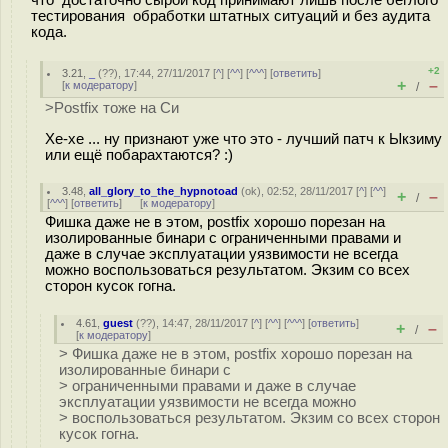
тестирования обработки штатных ситуаций и без аудита
кода.
+2
3.21
,
_
(
??
), 17:44, 27/11/2017 [
^
] [
^^
] [
^^^
] [
ответить
]
+
–
[
к модератору
]
/
>Postfix тоже на Си
Хе-хе ... ну признают уже что это - лучший патч к Ыкзиму
или ещё побарахтаются? :)
3.48
,
all_glory_to_the_hypnotoad
(
ok
), 02:52, 28/11/2017 [
^
] [
^^
]
+
–
/
[
^^^
] [
ответить
]
[
к модератору
]
Фишка даже не в этом, postfix хорошо порезан на
изолированные бинари с ограниченными правами и
даже в случае эксплуатации уязвимости не всегда
можно воспользоваться результатом. Экзим со всех
сторон кусок гогна.
4.61
,
guest
(
??
), 14:47, 28/11/2017 [
^
] [
^^
] [
^^^
] [
ответить
]
+
–
/
[
к модератору
]
> Фишка даже не в этом, postfix хорошо порезан на
изолированные бинари с
> ограниченными правами и даже в случае
эксплуатации уязвимости не всегда можно
> воспользоваться результатом. Экзим со всех сторон
кусок гогна.