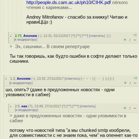
http://people.ds.cam.ac.uk/ph10/CIHK.pdf
лёгкого
чтения с каринками...
Andrey Mitrofanov - спасибо за книжку! Читаю и
нравиЦЦо :)
+1
2.73
,
Аноним
(
-
), 12:31, 01/12/2017 [
^
] [
^^
] [
^^^
] [
ответить
]
[
↑
]
+
–
[
к модератору
]
/
> Эх, сишники... В своем репертуаре
Ты так говоришь, как будто ошибки в софте делают только
сишники.
+2
1.3
,
Аноним
(
-
), 13:33, 27/11/2017 [
ответить
] [
﹢﹢﹢
] [
· · ·
]
[
↓
] [
↑
]
+
–
[
к модератору
]
/
шо, опять? (даже в предложенных новостях - одни
уязвимости в сабже)
2.5
,
нах
(
?
), 13:49, 27/11/2017 [
^
] [
^^
] [
^^^
] [
ответить
]
+
–
/
[
к модератору
]
> даже в предложенных новостях - одни уязвимости в
сабже
потому что новостей типа "а мы chunked smtp изобрели,
для совместимости с не знаем пока, чем" на опеннет как-то