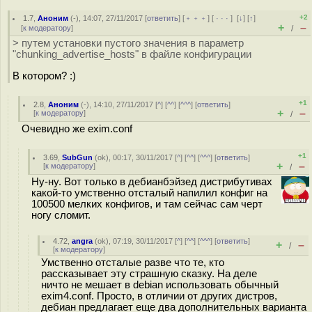
+2
1.7
,
Аноним
(
-
), 14:07, 27/11/2017 [
ответить
] [
﹢﹢﹢
] [
· · ·
]
[
↓
] [
↑
]
+
–
[
к модератору
]
/
> путем установки пустого значения в параметр
"chunking_advertise_hosts" в файле конфигурации
В котором? :)
+1
2.8
,
Аноним
(
-
), 14:10, 27/11/2017 [
^
] [
^^
] [
^^^
] [
ответить
]
+
–
[
к модератору
]
/
Очевидно же exim.conf
+1
3.69
,
SubGun
(
ok
), 00:17, 30/11/2017 [
^
] [
^^
] [
^^^
] [
ответить
]
+
–
[
к модератору
]
/
Ну-ну. Вот только в дебианбэйзед дистрибутивах
какой-то умственно отсталый напилил конфиг на
100500 мелких конфигов, и там сейчас сам черт
ногу сломит.
4.72
,
angra
(
ok
), 07:19, 30/11/2017 [
^
] [
^^
] [
^^^
] [
ответить
]
+
–
/
[
к модератору
]
Умственно отсталые разве что те, кто
рассказывает эту страшную сказку. На деле
ничто не мешает в debian использовать обычный
exim4.conf. Просто, в отличии от других дистров,
дебиан предлагает еще два дополнительных варианта