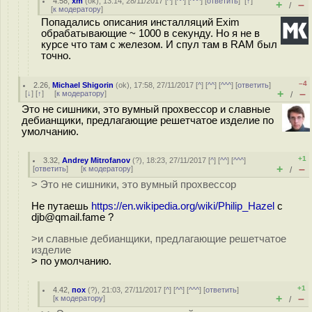
4.58
,
xm
(
ok
), 13:14, 28/11/2017 [
^
] [
^^
] [
^^^
] [
ответить
]
[
↑
]
+
–
/
[
к модератору
]
Попадались описания инсталляций Exim
обрабатывающие ~ 1000 в секунду. Но я не в
курсе что там с железом. И спул там в RAM был
точно.
–4
2.26
,
Michael Shigorin
(
ok
), 17:58, 27/11/2017 [
^
] [
^^
] [
^^^
] [
ответить
]
+
–
[
↓
] [
↑
] [
к модератору
]
/
Это не сишники, это вумный прохвессор и славные
дебианщики, предлагающие решетчатое изделие по
умолчанию.
+1
3.32
,
Andrey Mitrofanov
(
?
), 18:23, 27/11/2017 [
^
] [
^^
] [
^^^
]
+
–
[
ответить
]
[
к модератору
]
/
> Это не сишники, это вумный прохвессор
Не путаешь
https://en.wikipedia.org/wiki/Philip_Hazel
с
djb@qmail.fame ?
>и славные дебианщики, предлагающие решетчатое
изделие
> по умолчанию.
+1
4.42
,
пох
(
?
), 21:03, 27/11/2017 [
^
] [
^^
] [
^^^
] [
ответить
]
+
–
[
к модератору
]
/