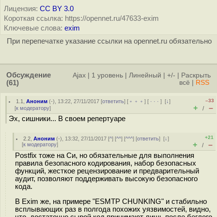
Лицензия:
CC BY 3.0
Короткая ссылка: https://opennet.ru/47633-exim
Ключевые слова:
exim
При перепечатке указание ссылки на opennet.ru обязательно
Обсуждение
Ajax
|
1 уровень
|
Линейный
|
+/-
|
Раскрыть
(61)
всё
|
RSS
–33
1.1
,
Аноним
(
-
), 13:22, 27/11/2017 [
ответить
] [
﹢﹢﹢
] [
· · ·
]
[
↓
]
+
–
[
к модератору
]
/
Эх, сишники... В своем репертуаре
+21
2.2
,
Аноним
(
-
), 13:32, 27/11/2017 [
^
] [
^^
] [
^^^
] [
ответить
]
[
↓
]
+
–
[
к модератору
]
/
Postfix тоже на Си, но обязательные для выполнения
правила безопасного кодирования, набор безопасных
функций, жесткое рецензирование и предварительный
аудит, позволяют поддерживать высокую безопасного
кода.
В Exim же, на примере "ESMTP CHUNKING" и стабильно
всплывающих раз в полгода похожих уязвимостей, видно,
что достаточно сырой код принимают лишь после беглого