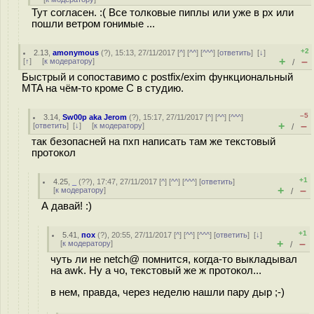
Тут согласен. :( Все толковые пиплы или уже в рх или
пошли ветром гонимые ...
+2
2.13
,
amonymous
(
?
), 15:13, 27/11/2017 [
^
] [
^^
] [
^^^
] [
ответить
]
[
↓
]
+
–
[
↑
] [
к модератору
]
/
Быстрый и сопоставимо с postfix/exim функциональный
MTA на чём-то кроме C в студию.
–5
3.14
,
Sw00p aka Jerom
(
?
), 15:17, 27/11/2017 [
^
] [
^^
] [
^^^
]
+
–
[
ответить
]
[
↓
] [
к модератору
]
/
так безопасней на пхп написать там же текстовый
протокол
+1
4.25
,
_
(
??
), 17:47, 27/11/2017 [
^
] [
^^
] [
^^^
] [
ответить
]
+
–
[
к модератору
]
/
А давай! :)
+1
5.41
,
пох
(
?
), 20:55, 27/11/2017 [
^
] [
^^
] [
^^^
] [
ответить
]
[
↓
]
+
–
[
к модератору
]
/
чуть ли не netch@ помнится, когда-то выкладывал
на awk. Ну а чо, текстовый же ж протокол...
в нем, правда, через неделю нашли пару дыр ;-)