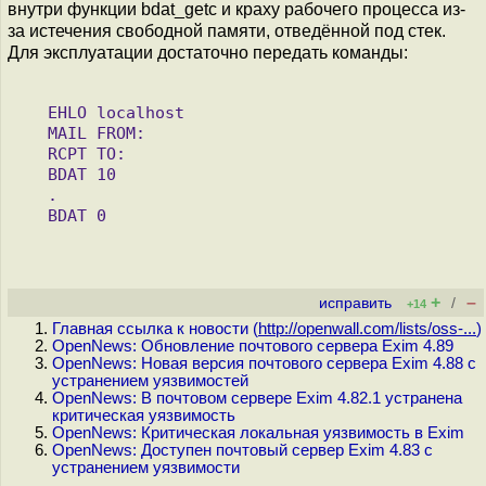
внутри функции bdat_getc и краху рабочего процесса из-
за истечения свободной памяти, отведённой под стек.
Для эксплуатации достаточно передать команды:
   EHLO localhost

   MAIL FROM:
   RCPT TO:
   BDAT 10

   .

+
–
исправить
/
+14
Главная ссылка к новости (
http://openwall.com/lists/oss-...
)
OpenNews: Обновление почтового сервера Exim 4.89
OpenNews: Новая версия почтового сервера Exim 4.88 с
устранением уязвимостей
OpenNews: В почтовом сервере Exim 4.82.1 устранена
критическая уязвимость
OpenNews: Критическая локальная уязвимость в Exim
OpenNews: Доступен почтовый сервер Exim 4.83 с
устранением уязвимости