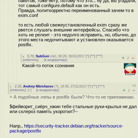
пакетов, тоже нету, потому что это... ну да, вы угадали,
тот самый configure.default как он есть.
Правда, политкорректно переименованный зачем-то в
exim.conf
то есть любой свежеустановленный exim сразу же
рвется слушать внешние интерфейсы. Спасибо что
хоть не релеит - это недолго исправить, но, обычно, до
этого места недочитывают и установлен оказывается
postfix.
5.70
,
SubGun
(
ok
), 00:20, 30/11/2017 [
^
] [
^^
] [
^^^
]
+
–
/
[
ответить
]
[
к модератору
]
Какой-то поток сознания
+1
2.33
,
Andrey Mitrofanov
(
?
), 18:30, 27/11/2017 [
^
] [
^^
] [
^^^
]
+
–
[
ответить
]
[
↑
] [
к модератору
]
/
> А подобные ляпы в postfix были? Что-то не припоминаю.
$фейворит_сиёрч_нжин тебе стальные руки-крылья не дал
или склероз память укоротил?--
Напр.,
https://security-tracker.debian.org/tracker/source-
package/postfix