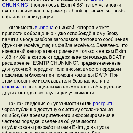
CHUNKING
" (появилось в Exim 4.88) путем установки
пустого значения в параметр "chunking_advertise_hosts"
в файле конфигурации.
Уязвимость
вызвана
ошибкой, которая может
привести к обращению к уже освобождённому блоку
памяти в коде разбора заголовков почтового сообщения
(функция receive_msg из файла receive.c). Заявлено, что
известный вектор атаки применим только к веткам Exim
4.88 и 4.89, в которых поддерживается команда BDAT и
расширение "ESMTP CHUNKING", предназначенные
для кусочной передачи тела письма вместо передачи
неделимым блоком при помощи команды DATA. При
этом сторонние исследователи безопасности не
исключают
потенциальную возможность обнаружения
других методов эксплуатации уязвимости.
Так как сведения об уязвимости были
раскрыты
через публично доступную систему отслеживания
ошибок, без предварительного информирования в
частном порядке, сведения об уязвимости
опубликованы разработчиками Exim до выпуска