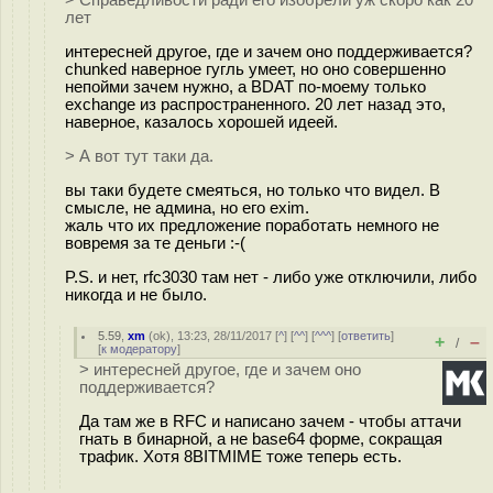
> Справедливости ради его изобрели уж скоро как 20
лет
интересней другое, где и зачем оно поддерживается?
chunked наверное гугль умеет, но оно совершенно
непойми зачем нужно, а BDAT по-моему только
exchange из распространенного. 20 лет назад это,
наверное, казалось хорошей идеей.
> А вот тут таки да.
вы таки будете смеяться, но только что видел. В
смысле, не админа, но его exim.
жаль что их предложение поработать немного не
вовремя за те деньги :-(
P.S. и нет, rfc3030 там нет - либо уже отключили, либо
никогда и не было.
5.59
,
xm
(
ok
), 13:23, 28/11/2017 [
^
] [
^^
] [
^^^
] [
ответить
]
+
–
/
[
к модератору
]
> интересней другое, где и зачем оно
поддерживается?
Да там же в RFC и написано зачем - чтобы аттачи
гнать в бинарной, а не base64 форме, сокращая
трафик. Хотя 8BITMIME тоже теперь есть.