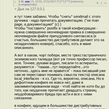
4.46
,
нах
(
?
), 23:55, 27/11/2017 [
^
] [
^^
] [
^^^
] [
ответить
]
+
–
/
[
к модератору
]
> Дык на 127.0.0.1
и тут тоже забавно. Чтобы *снять* sendmail с этого
ручника - надо прочитать документацию. ("не man
page, а документацию!" (c) )
Чтобы *поставить* postfix в такой конфигурации -
нужна совершенно неочевидная правка в совершенно
неочевидном файле причудливого синтаксиса (к
счастью, большинство дистрибутивов делают это за
незадачливого юзверя), спасибо, хоть в мане
описанного.
А вот в каком, чорт побери, месте трехстастраничного
экзимовского талмуда (вот уж точно профессор писал,
мля. Точнее, руками водил, писали-то аспиранты,
разумеется - "таааак...тут переделайте...это
неточно...здесь мне не нравится" - пока писавший уже
сам не переставал понимать смысла текста) описана
local_interfaces - я хз. Где-то, вероятно, описана. Но в
дефолтном конфиге ее вовсе нет, даже в
закомментированном виде - чтоб найти ее хотя бы до
того, как неудачник прочитает двадцать страниц
неудобоваримого бреда про acl'и и все с ними
связанное.
в конфиге, идущем в большинстве дистрибутивных