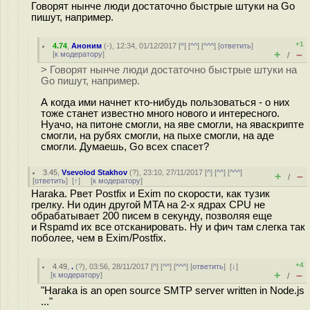
Говорят нынче люди достаточно быстрые штуки на Go
пишут, например.
+1
4.74
,
Аноним
(
-
), 12:34, 01/12/2017 [
^
] [
^^
] [
^^^
] [
ответить
]
+
–
[
к модератору
]
/
> Говорят нынче люди достаточно быстрые штуки на
Go пишут, например.
А когда ими начнет кто-нибудь пользоваться - о них
тоже станет известно много нового и интересного.
Нуачо, на питоне смогли, на яве смогли, на яваскрипте
смогли, на рубях смогли, на пыхе смогли, на аде
смогли. Думаешь, Go всех спасет?
3.45
,
Vsevolod Stakhov
(
?
), 23:10, 27/11/2017 [
^
] [
^^
] [
^^^
]
+
–
/
[
ответить
]
[
↑
] [
к модератору
]
Haraka. Рвет Postfix и Exim по скорости, как тузик
грелку. Ни один другой MTA на 2-х ядрах CPU не
обрабатывает 200 писем в секунду, позволяя еще
и Rspamd их все отсканировать. Ну и фич там слегка так
поболее, чем в Exim/Postfix.
+4
4.49
,
.
(
?
), 03:56, 28/11/2017 [
^
] [
^^
] [
^^^
] [
ответить
]
[
↓
]
+
–
[
к модератору
]
/
"Haraka is an open source SMTP server written in Node.js
..."