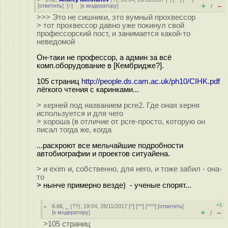
+
–
[
ответить
]
[
↑
] [
к модератору
]
/
>>> Это не сишники, это вумный прохвессор
> тот прохвессор давно уже покинул свой
профессорский пост, и занимается какой-то
неведомой
Он-таки не профессор, а админ за всё
комп.оборудование в [Кембридже?].
105 страниц
http://people.ds.cam.ac.uk/ph10/CIHK.pdf
лёгкого чтения с каринками...
> херней под названием pcre2. Где оная херня
используется и для чего
> хороша (в отличие от pcre-просто, которую он
писал тогда же, когда
...раскроют все мельчайшие подробности
автобиографии и проектов ситуайена.
> и exim и, собственно, для него, и тоже забил - она-
то
> нынче примерно везде) - ученые спорят...
+1
6.66
,
_
(
??
), 19:04, 28/11/2017 [
^
] [
^^
] [
^^^
] [
ответить
]
+
–
[
к модератору
]
/
>105 страниц