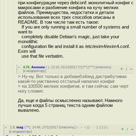
при конфигурации через debconf: монолитный конфиг с
макросами и разбиение конфига на кучу мелких
файлов. Преимущества, недостатки и детали
использования всех трех способов описаны в
README. В том числе там есть такое:
If you are only running a small number of systems and
want to
completely disable Debian's magic, just take your
monolithic
configuration file and install it as /etc/exim4/exim4.conf.
Exim will
use that file verbatim.
4.76
,
Аноним
(
-
), 13:10, 01/12/2017 [
^
] [
^^
] [
^^^
] [
ответить
]
+
–
/
[
к модератору
]
> Ну-ну. Вот только в дебианбэйзед дистрибутивах
какой-то умственно отсталый напилил конфиг
> на 100500 мелких конфигов, и там сейчас сам черт
ногу сломит.
Да, еще и файлы осмысленно называют. Намного
лучше когда 5 страниц текста одним файлом
вывалено.
1.9
,
mag
(
??
), 14:46, 27/11/2017 [
ответить
] [
﹢﹢﹢
] [
· · ·
]
[
↓
] [
↑
]
+
–
/
[
к модератору
]