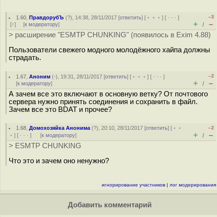
–3
1.60
,
ПравдорубЪ
(
?
), 14:38, 28/11/2017 [
ответить
] [
﹢﹢﹢
] [
· · ·
]
+
–
[
↑
] [
к модератору
]
/
> расширение "ESMTP CHUNKING" (появилось в Exim 4.88)
Пользователи свежего модного молодёжного хайпа должны
страдать.
–2
1.67
,
Аноним
(
-
), 19:31, 28/11/2017 [
ответить
] [
﹢﹢﹢
] [
· · ·
]
+
–
[
к модератору
]
/
А зачем все это включают в основную ветку? От почтового
сервера нужно принять соединения и сохранить в файл.
Зачем все это BDAT и прочее?
1.68
,
Домохозяйка Анонима
(
?
), 20:10, 28/11/2017 [
ответить
] [
﹢﹢
–2
+
–
﹢
] [
· · ·
]
[
к модератору
]
/
> ESMTP CHUNKING
Что это и зачем оно ненужно?
игнорирование участников
|
лог модерирования
Добавить комментарий