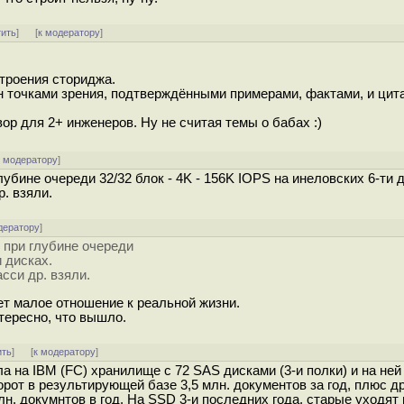
тить
]
[
к модератору
]
строения сториджа.
н точками зрения, подтверждёнными примерами, фактами, и цит
вор для 2+ инженеров. Ну не считая темы о бабах :)
к модератору
]
глубине очереди 32/32 блок - 4K - 156K IOPS на инеловских 6-ти 
. взяли.
дератору
]
л при глубине очереди
и дисках.
сси др. взяли.
ет малое отношение к реальной жизни.
нтересно, что вышло.
ить
]
[
к модератору
]
ла на IBM (FC) хранилище с 72 SAS дисками (3-и полки) и на ней
рот в результирующей базе 3,5 млн. документов за год, плюс др
млн. докумнтов в год. На SSD 3-и последних года, старые уходят