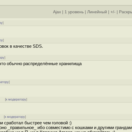
Ajax
|
1 уровень
|
Линейный
|
+/-
|
Раскры
ру
]
ру
]
овок в качестве SDS.
ору
]
 — это обычно распределённые хранилища
ратору
]
]
[
к модератору
]
]
[
к модератору
]
и сработал быстрее чем головой :)
 оно _правильное_ ибо совместимо с кошками и другими грандами