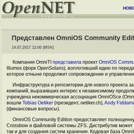
НОВ
Представлен OmniOS Community Edit
14.07.2017 12:00 (MSK)
Компания OmniTI
представила
проект
OmniOS Communi
Illumos (форк OpenSolaris), воплотивший идею по пере
которое отныне продолжит сопровождение и управление
Инфраструктура и репозитории для нового проекта з
компаний, выразивших интерес к независимому продол
учреждена некоммерческая ассоциация OmniOSce (OmniOS
вошли
Tobias Oetiker
(президент, oetiker.ch),
Andy Fiddam
(финансовые вопросы).
OmniOS Community Edition предоставляет полноценну
Crossbow и файловой системы ZFS. Дистрибутив может
так и для создания систем хранения. Кодовая база Omn