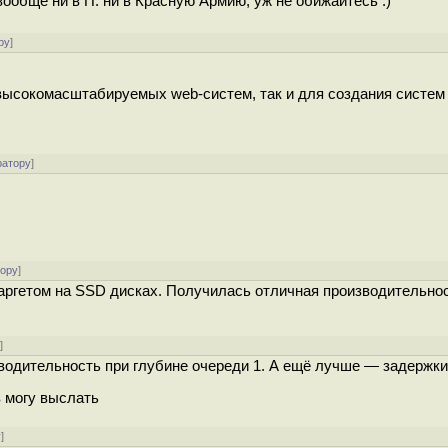
вообще ни в П. ни в Красную Армию, уж не обижайтесь :)
ру
]
высокомасштабируемых web-систем, так и для создания систем
ратору
]
тору
]
 таргетом на SSD дисках. Получилась отличная производительно
у
]
одительность при глубине очереди 1. А ещё лучше — задержки
в могу выслать
у
]