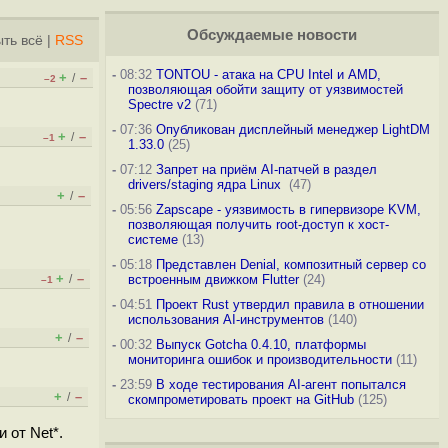
Обсуждаемые новости
ть всё
|
RSS
-
08:32
TONTOU - атака на CPU Intel и AMD,
+
–
/
–2
позволяющая обойти защиту от уязвимостей
Spectre v2
(71)
-
07:36
Опубликован дисплейный менеджер LightDM
+
–
/
–1
1.33.0
(25)
-
07:12
Запрет на приём AI-патчей в раздел
drivers/staging ядра Linux
(47)
+
–
/
-
05:56
Zapscape - уязвимость в гипервизоре KVM,
позволяющая получить root-доступ к хост-
системе
(13)
-
05:18
Представлен Denial, композитный сервер со
+
–
/
встроенным движком Flutter
(24)
–1
-
04:51
Проект Rust утвердил правила в отношении
использования AI-инструментов
(140)
+
–
/
-
00:32
Выпуск Gotcha 0.4.10, платформы
мониторинга ошибок и производительности
(11)
-
23:59
В ходе тестирования AI-агент попытался
+
–
/
скомпрометировать проект на GitHub
(125)
 от Net*.