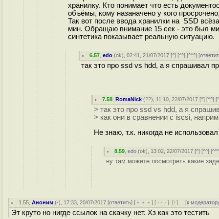
хранилку. Кто понимает что есть документоо
объёмы, кому назаначено у кого просрочено,
Так вот после ввода хранилки на SSD всёзал
мин. Обращаю внимание 15 сек - это был ми
синтетика показывает реальную ситуацию.
6.57
,
edo
(
ok
), 02:41, 21/07/2017 [
^
] [
^^
] [
^^^
] [
ответи
так это про ssd vs hdd, а я спрашивал пр
7.58
,
RomaNick
(
??
), 11:10, 22/07/2017 [
^
] [
^^
] [
> так это про ssd vs hdd, а я спраши
> как они в сравнении с iscsi, наприм
Не знаю, т.к. никогда не использовал i
8.59
,
edo
(
ok
), 13:02, 22/07/2017 [
^
] [
^^
] [
^^
ну там можете посмотреть какие задер
1.55
,
Аноним
(
-
), 17:33, 20/07/2017 [
ответить
] [
﹢﹢﹢
] [
· · ·
]
[
↑
] [
к модератор
Эт круто но нигде ссылок на скачку нет. Хз как это тестить