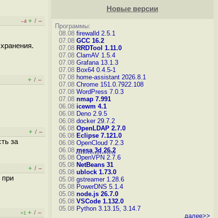
Новые версии
+
–
/
–4
Программы:
08.08
firewalld 2.5.1
07.08
GCC 16.2
 хранения.
07.08
RRDTool 1.11.0
07.08
ClamAV 1.5.4
07.08
Grafana 13.1.3
07.08
Box64 0.4.5-1
07.08
home-assistant 2026.8.1
+
–
/
07.08
Chrome 151.0.7922.108
07.08
WordPress 7.0.3
07.08
nmap 7.991
06.08
icewm 4.1
06.08
Deno 2.9.5
06.08
docker 29.7.2
06.08
OpenLDAP 2.7.0
+
–
/
06.08
Eclipse 7.121.0
сть за
06.08
OpenCloud 7.2.3
06.08
mesa 3d 26.2
05.08
OpenVPN 2.7.6
05.08
NetBeans 31
+
–
/
05.08
ublock 1.73.0
 при
05.08
gstreamer 1.28.6
05.08
PowerDNS 5.1.4
05.08
node.js 26.7.0
05.08
VSCode 1.132.0
05.08
Python 3.13.15, 3.14.7
+
–
/
+1
далее>>