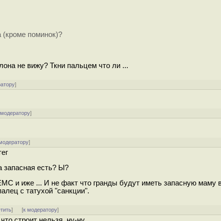
 (кроме поминок)?
лона не вижу? Ткни пальцем что ли ...
ратору
]
 модератору
]
 модератору
]
тег
а запасная есть? Ы?
EMC и иже ... И не факт что гранды будут иметь запасную маму 
алец с татухой "санкции".
етить
]
[
к модератору
]
что строит нельзя, ну-ну.