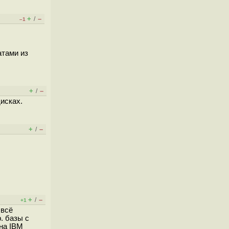
+
–
/
–1
атами из
+
–
/
дисках.
+
–
/
+
–
/
+1
 всё
. базы с
 на IBM