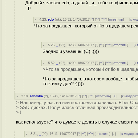
Добрый человек edo, а давай _я_ тебе конфигов да
:-р
4.23
,
edo
(
ok
), 16:32, 14/07/2017 [
^
] [
^^
] [
^^^
] [
ответить
]
[
к мо
Что за продакшен, который от fio в щадящем р
5.25
,
_
(
??
), 16:38, 14/07/2017 [
^
] [
^^
] [
^^^
] [
ответить
]
[
к
Заодно и узнаешь! (С) :))))
5.52
,
_
(
??
), 16:09, 18/07/2017 [
^
] [
^^
] [
^^^
] [
ответить
]
[
к
>Что за продакшен, который от fio в щадящ
Что за продакшен, в котором вообще _любые
тестилку дал? :)))))
2.18
,
sabakka
(
?
), 15:42, 14/07/2017 [
^
] [
^^
] [
^^^
] [
ответить
]
[
↑
] [
к модерат
> Например, у нас на ней построена хранилка с Fiber Cha
> SSD дисках. Получилась отличная производительность
> !
как используете? что думаете делать в случае смерти 
3.21
,
_
(
??
), 16:11, 14/07/2017 [
^
] [
^^
] [
^^^
] [
ответить
]
[
↓
] [
к модерат