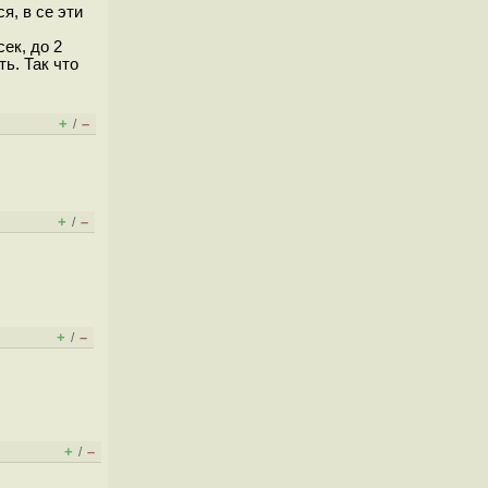
я, в се эти
ек, до 2
ь. Так что
+
–
/
+
–
/
+
–
/
+
–
/