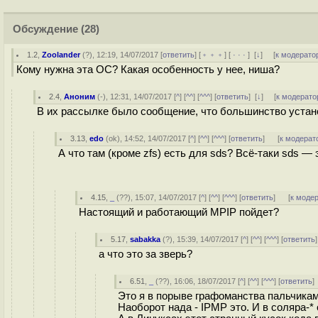
Обсуждение
(28)
1.2
,
Zoolander
(
?
), 12:19, 14/07/2017 [
ответить
] [
﹢﹢﹢
] [
· · ·
]
[
↓
] [
к модерато
Кому нужна эта ОС? Какая особенность у нее, ниша?
2.4
,
Аноним
(
-
), 12:31, 14/07/2017 [
^
] [
^^
] [
^^^
] [
ответить
]
[
↓
] [
к модерато
В их рассылке было сообщение, что большинство устан
3.13
,
edo
(
ok
), 14:52, 14/07/2017 [
^
] [
^^
] [
^^^
] [
ответить
]
[
к модерат
А что там (кроме zfs) есть для sds? Всё-таки sds
4.15
,
_
(
??
), 15:07, 14/07/2017 [
^
] [
^^
] [
^^^
] [
ответить
]
[
к моде
Настоящий и работающий MPIP пойдет?
5.17
,
sabakka
(
?
), 15:39, 14/07/2017 [
^
] [
^^
] [
^^^
] [
ответить
а что это за зверь?
6.51
,
_
(
??
), 16:06, 18/07/2017 [
^
] [
^^
] [
^^^
] [
ответить
Это я в порыве графоманства пальчикам
Наоборот нада - IPMP это. И в соляра-*