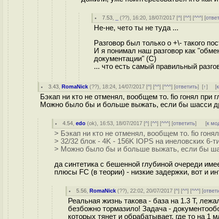
7.53
,
_
(
??
), 16:20, 18/07/2017 [
^
] [
^^
] [
^^^
] [
отве
Не-не, чето ты не туда ...
Разговор был только о +\- такого по
И я понимал наш разговор как "обме
документации" (С)
... что есть самый правильный разго
3.43
,
RomaNick
(
??
), 18:24, 14/07/2017 [
^
] [
^^
] [
^^^
] [
ответить
]
[
↑
] [
Бэкап ни кто не отменял, вообщем то. fio гонял при 
Можно было бы и больше выжать, если бы шасси др
4.54
,
edo
(
ok
), 16:53, 18/07/2017 [
^
] [
^^
] [
^^^
] [
ответить
]
[
к мо
> Бэкап ни кто не отменял, вообщем то. fio гоня
> 32/32 блок - 4K - 156K IOPS на инеловских 6-т
> Можно было бы и больше выжать, если бы ша
да синтетика с бешенной глубиной очереди име
плюсы FC (в теории) - низкие задержки, вот и и
5.56
,
RomaNick
(
??
), 22:02, 20/07/2017 [
^
] [
^^
] [
^^^
] [
ответ
Реальная жизнь такова - база на 1.3 Т, лежа
безбожно тормазило! Задача - документообо
которых тянет и обрабатывает, где то на 1 