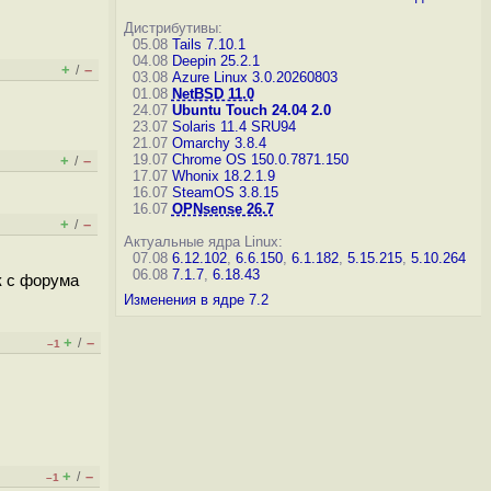
Дистрибутивы:
05.08
Tails 7.10.1
04.08
Deepin 25.2.1
+
–
/
03.08
Azure Linux 3.0.20260803
01.08
NetBSD 11.0
24.07
Ubuntu Touch 24.04 2.0
23.07
Solaris 11.4 SRU94
21.07
Omarchy 3.8.4
19.07
Chrome OS 150.0.7871.150
+
–
/
17.07
Whonix 18.2.1.9
16.07
SteamOS 3.8.15
16.07
OPNsense 26.7
+
–
/
Актуальные ядра Linux:
07.08
6.12.102
,
6.6.150
,
6.1.182
,
5.15.215
,
5.10.264
06.08
7.1.7
,
6.18.43
к с форума
Изменения в ядре 7.2
+
–
/
–1
+
–
/
–1