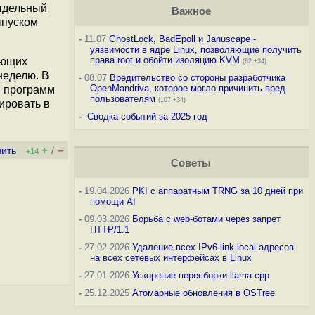
отдельный
Важное
ыпуском
-
11.07
GhostLock, BadEpoll и Januscape -
уязвимости в ядре Linux, позволяющие получить
права root и обойти изоляцию KVM
ующих
(82 +34)
неделю. В
-
08.07
Вредительство со стороны разработчика
OpenMandriva, которое могло причинить вред
и программ
пользователям
(107 +34)
ировать в
-
Сводка событий за 2025 год
+
–
вить
/
+14
Советы
-
19.04.2026
PKI с аппаратным TRNG за 10 дней при
помощи AI
-
09.03.2026
Борьба с web-ботами через запрет
HTTP/1.1
-
27.02.2026
Удаление всех IPv6 link-local адресов
на всех сетевых интерфейсах в Linux
-
27.01.2026
Ускорение пересборки llama.cpp
-
25.12.2025
Атомарные обновления в OSTree