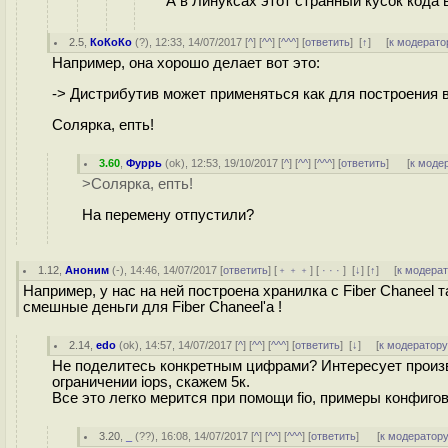
А в Линуксах этот странный кусок кода 
2.5
,
КоКоКо
(
?
), 12:33, 14/07/2017 [
^
] [
^^
] [
^^^
] [
ответить
]
[
↑
] [
к модерато
Например, она хорошо делает вот это:
-> Дистрибутив может применяться как для построения 
Солярка, епть!
3.60
,
Фуррь
(
ok
), 12:53, 19/10/2017 [
^
] [
^^
] [
^^^
] [
ответить
]
[
к моде
>Солярка, епть!
На перемену отпустили?
1.12
,
Аноним
(
-
), 14:46, 14/07/2017 [
ответить
] [
﹢﹢﹢
] [
· · ·
]
[
↓
] [
↑
] [
к модера
Например, у нас на ней построена хранилка с Fiber Chaneel
смешные деньги для Fiber Chaneel'а !
2.14
,
edo
(
ok
), 14:57, 14/07/2017 [
^
] [
^^
] [
^^^
] [
ответить
]
[
↓
] [
к модератор
Не поделитесь конкретным цифрами? Интересует произв
ограничении iops, скажем 5к.
Все это легко мерится при помощи fio, примеры конфиго
3.20
,
_
(
??
), 16:08, 14/07/2017 [
^
] [
^^
] [
^^^
] [
ответить
]
[
к модератор