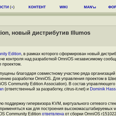
ОСТИ
(
+
)
КОНТЕНТ
WIKI
MAN'ы
ФО
ion, новый дистрибутив Illumos
ty Edition
, в рамках которого сформирован новый дистри
даче контроля над разработкой OmniOS независимому сообщ
 проектом.
апущены благодаря совместному участию ряда организаций
жению разработки OmniOS. Для управления проектом в Шв
 Community Edition Association). В состав управляющего
an
(ответственный за разработку, citrus-it.net) и
Dominik Hass
ю поддержку гипервизора KVM, виртуального сетевого сте
 применяться как для построения высокомасштабируемых w
iOS Community Edition
ответвлена
от сборки OmniOS r151022