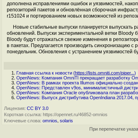
дополнена исправлениями ошибок и уязвимостей, накоп
репозиторий пакетов и обновлённая сборочная инфраст
r151024 и портированием новых возможностей из репозито
Новые стабильные выпуски планируется выпускать р
обновлений. Выпуски экспериментальной ветки Bloody бу
Bloody будут отражаться свежие изменения в репозитория
в пакетах. Предлагается производить синхронизацию с р
понедельник. Обновления с устранением уязвимостей бу
Главная ссылка к новости (
https://lists.omniti.com/piper...
)
OpenNews: Компания OmniTI прекращает разработку Omn
OpenNews: В рамках проекта Illumos официально создан
OpenNews: Представлен v9os, минималистичный дистри
OpenNews: Компания Oracle опубликовала план разрабо
OpenNews: Выпуск дистрибутива OpenIndiana 2017.04, 
Лицензия:
CC BY 3.0
Короткая ссылка: https://opennet.ru/46852-omnios
Ключевые слова:
omnios
,
solaris
При перепечатке указа