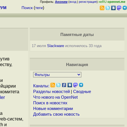
Профиль:
Аноним
(
вход
|
регистрация
)
неRU
opennet.me
РУМ
Поиск
(
теги
)
Памятные даты
17 июля
Slackware
исполнилось 33 года
бутив
еству,
Навигация
 и
ейцарии
Каналы:
 комитета
Разделы новостей
|
Сводные
ler
Что нового на OpenNet
Поиск в новостях
Новые комментарии
ка
Добавить свою новость
eb-систем,
h и