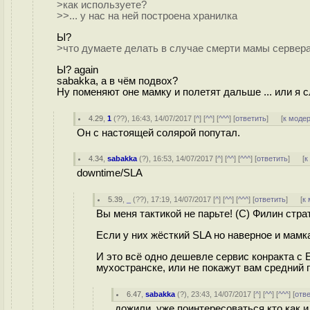
>как используете?
>>... у нас на ней построена хранилка
Ы?
>что думаете делать в случае смерти мамы сервера
Ы? again
sabakka, а в чём подвох?
Ну поменяют оне мамку и полетят дальше ... или я с
4.29
,
1
(
??
), 16:43, 14/07/2017 [
^
] [
^^
] [
^^^
] [
ответить
]
[
к моде
Он с настоящей солярой попутал.
4.34
,
sabakka
(
?
), 16:53, 14/07/2017 [
^
] [
^^
] [
^^^
] [
ответить
]
[
к
downtime/SLA
5.39
,
_
(
??
), 17:19, 14/07/2017 [
^
] [
^^
] [
^^^
] [
ответить
]
[
к
Вы меня тактикой не парьте! (С) Филин стра
Если у них жёсткий SLA но наверное и мамк
И это всё одно дешевле сервис конракта с 
мухостранске, или не покажут вам средний п
6.47
,
sabakka
(
?
), 23:43, 14/07/2017 [
^
] [
^^
] [
^^^
] [
отв
дожили, уже поинтересоваться кто как и 