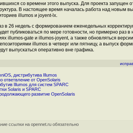
ившихся со времени этого выпуска. Для проекта запущен 
руктура. В настоящее время началась работа над новым в
риев illumos и joyent-lx.
аз в 26 недель с формированием еженедельных корректир
дет публиковаться по мере готовности, но примерно раз в 
х illumos-gate и illumos-joyent, а также обновляться верси
епозиториями illumos в четверг или пятницу, а выпуск форм
дут выпускаться оперативно вне графика.
испра
iOS, дистрибутива Illumos
о ответвление от OpenSolaris
бутив Illumos для систем SPARC
тки Solaris и SPARC
продолжающего развитие OpenSolaris
ние ссылки на opennet.ru обязательно