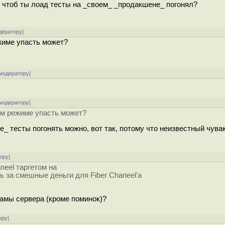
м чтоб ты лоад тесты на _своем_ _продакшене_ погонял?
дератору
]
ежиме упасть может?
 модератору
]
 модератору
]
ем режиме упасть может?
_ тесты погонять можно, вот так, потому что неизвестный чува
ору
]
neel таргетом на
 за смешные деньги для Fiber Chaneel'а
мамы сервера (кроме поминок)?
ору
]