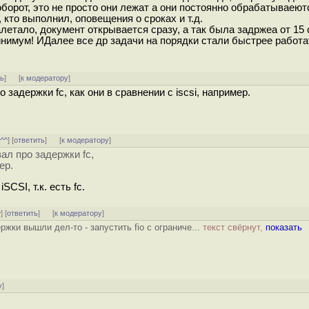
борот, это не просто они лежат а они постоянно обрабатываеютс
 кто выполнил, оповещения о сроках и т.д.
етало, документ открывается сразу, а так была задржеа от 15 с
нимум! ИДалее все др задачи на порядки стали быстрее работат
ть
]
[
к модератору
]
о задержки fc, как они в сравнении с iscsi, например.
^^^
] [
ответить
]
[
к модератору
]
вал про задержки fc,
ер.
SCSI, т.к. есть fc.
^
] [
ответить
]
[
к модератору
]
жки вышли дел-то - запустить fio с ограниче...
текст свёрнут,
показать
у
]