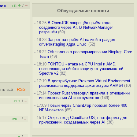
+
–
вить
/
+11
Обсуждаемые новости
-
18:25
В OpenJDK запрещён приём кода,
созданного через AI. В NetworkManager
разрешён
(69)
-
18:23
Запрет на приём AI-патчей в раздел
drivers/staging ядра Linux
(52)
-
18:22
Объявлено о расформировании Nixpkgs Core
Team
(49)
-
18:10
TONTOU - атака на CPU Intel и AMD,
позволяющая обойти защиту от уязвимостей
Spectre v2
(82)
-
17:19
В дистрибутиве Proxmox Virtual Environment
реализована поддержка архитектуры ARM64
(10)
ть всё
|
RSS
-
17:14
Проект Rust утвердил правила в отношении
использования AI-инструментов
(149)
+
–
/
+1
-
17:09
Новый червь ChainDrop поразил более 400
NPM-пакетов
(65)
-
15:17
Открыт код Cloudflare OS, платформы для
+
–
/
+26
приложений, создаваемых через AI
(38)
+
–
/