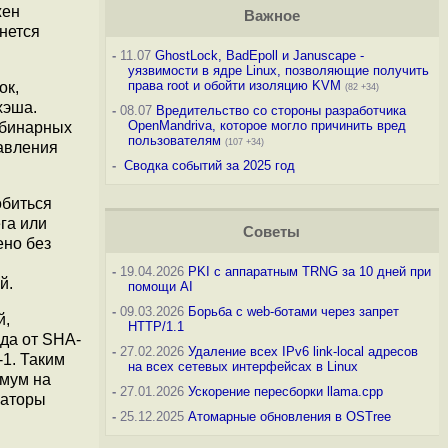
жен
Важное
нется
-
11.07
GhostLock, BadEpoll и Januscape -
уязвимости в ядре Linux, позволяющие получить
права root и обойти изоляцию KVM
ок,
(82 +34)
хэша.
-
08.07
Вредительство со стороны разработчика
OpenMandriva, которое могло причинить вред
 бинарных
пользователям
(107 +34)
бавления
-
Сводка событий за 2025 год
обиться
га или
Советы
ено без
-
19.04.2026
PKI с аппаратным TRNG за 10 дней при
й.
помощи AI
-
09.03.2026
Борьба с web-ботами через запрет
й,
HTTP/1.1
да от SHA-
-
27.02.2026
Удаление всех IPv6 link-local адресов
1. Таким
на всех сетевых интерфейсах в Linux
имум на
-
27.01.2026
Ускорение пересборки llama.cpp
каторы
-
25.12.2025
Атомарные обновления в OSTree