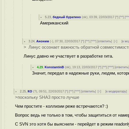
5.23
,
бедный буратино
(
ok
), 03:39, 22/03/2017 [
^
] [
^^
] [
^^
Американский
3.24
,
Аноним
(
-
), 07:30, 22/03/2017 [
^
] [
^^
] [
^^^
] [
ответить
]
[
↑
] [
к м
> Линус осознает важность обратной совместимости
Линус давно не участвует в разработке гита.
4.29
,
KonstantinB
(
ok
), 19:13, 22/03/2017 [
^
] [
^^
] [
^^^
] [
ответить
Значит, передал в надежные руки, людям, котор
2.25
,
КО
(
?
), 09:51, 22/03/2017 [
^
] [
^^
] [
^^^
] [
ответить
]
[
↑
] [
к модератору
]
>поскольку SHA3 просто лучше
Чем простите - коллизии реже встречаются? :)
Вопрос ведь не только в том, чтобы защититься от намер
С SVN это хотя бы выяснили - перейдет в режим readonl