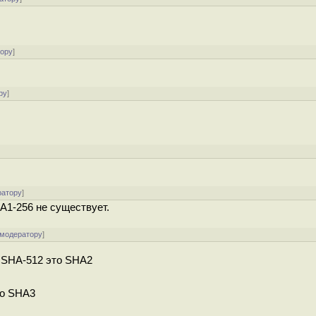
тору
]
ру
]
ратору
]
A1-256 не существует.
 модератору
]
, SHA-512 это SHA2
то SHA3