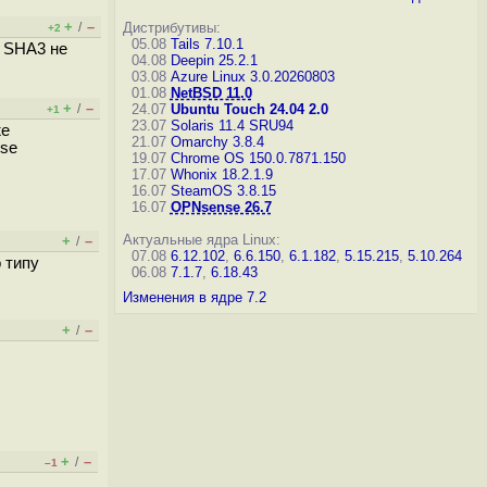
+
–
/
Дистрибутивы:
+2
05.08
Tails 7.10.1
я SHA3 не
04.08
Deepin 25.2.1
03.08
Azure Linux 3.0.20260803
01.08
NetBSD 11.0
+
–
/
24.07
Ubuntu Touch 24.04 2.0
+1
23.07
Solaris 11.4 SRU94
же
21.07
Omarchy 3.8.4
lse
19.07
Chrome OS 150.0.7871.150
17.07
Whonix 18.2.1.9
16.07
SteamOS 3.8.15
16.07
OPNsense 26.7
Актуальные ядра Linux:
+
–
/
07.08
6.12.102
,
6.6.150
,
6.1.182
,
5.15.215
,
5.10.264
 типу
06.08
7.1.7
,
6.18.43
Изменения в ядре 7.2
+
–
/
+
–
/
–1