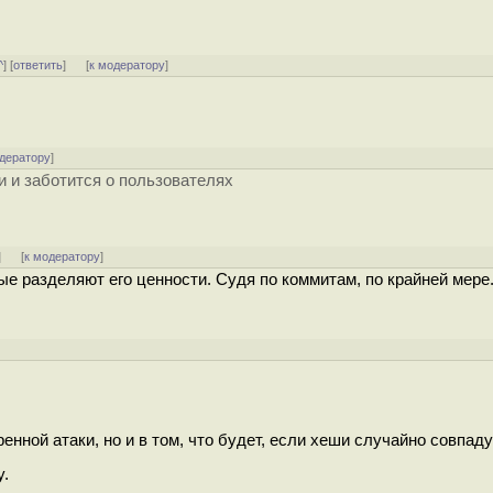
^
] [
ответить
]
[
к модератору
]
одератору
]
 и заботится о пользователях
]
[
к модератору
]
ые разделяют его ценности. Судя по коммитам, по крайней мере
енной атаки, но и в том, что будет, если хеши случайно совпаду
y.