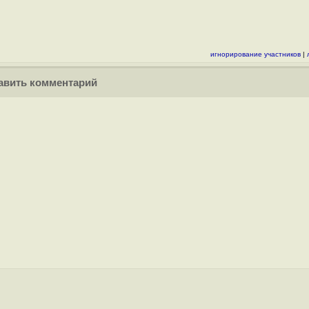
игнорирование участников
|
вить комментарий