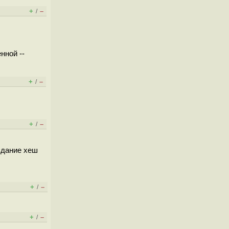
+
–
/
нной --
+
–
/
+
–
/
здание хеш
+
–
/
+
–
/