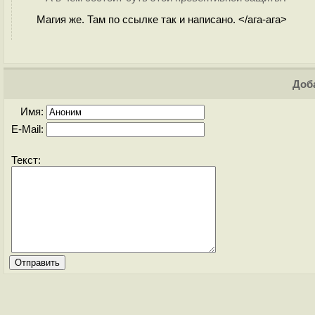
Магия же. Там по ссылке так и написано. </ага-ага>
Доба
Имя:
E-Mail:
Текст: