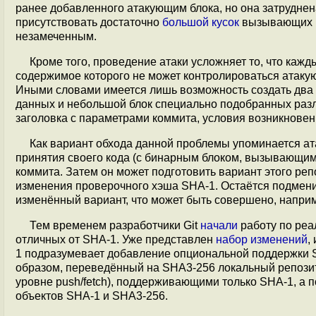
ранее добавленного атакующим блока, но она затруднен
присутствовать достаточно
большой кусок
вызывающих ко
незамеченным.
Кроме того, проведение атаки усложняет то, что кажд
содержимое которого не может контролироваться атаку
Иными словами имеется лишь возможность создать дв
данных и небольшой блок специально подобранных разл
заголовка с параметрами коммита, условия возникновен
Как вариант обхода данной проблемы упоминается ат
принятия своего кода (с бинарным блоком, вызывающим 
коммита. Затем он может подготовить вариант этого ре
изменения проверочного хэша SHA-1. Остаётся подмен
изменённый вариант, что может быть совершено, наприм
Тем временем разработчики Git
начали
работу по реа
отличных от SHA-1. Уже представлен
набор изменений
,
1 подразумевает добавление опциональной поддержки S
образом, переведённый на SHA3-256 локальный репозит
уровне push/fetch), поддерживающими только SHA-1, а
объектов SHA-1 и SHA3-256.