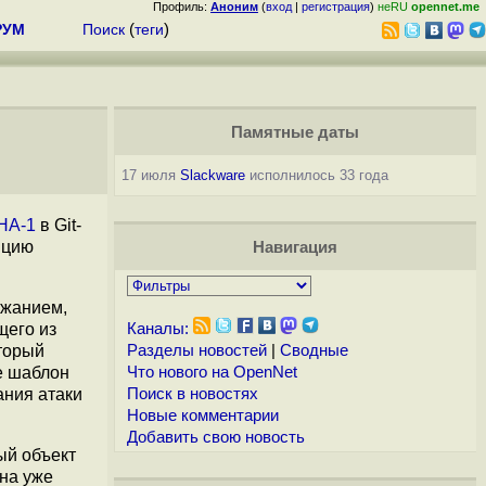
Профиль:
Аноним
(
вход
|
регистрация
)
неRU
opennet.me
РУМ
Поиск
(
теги
)
Памятные даты
17 июля
Slackware
исполнилось 33 года
HA-1
в Git-
яцию
Навигация
ржанием,
щего из
Каналы:
торый
Разделы новостей
|
Сводные
же шаблон
Что нового на OpenNet
ания атаки
Поиск в новостях
Новые комментарии
Добавить свою новость
ый объект
ена уже