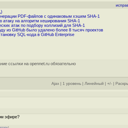
испра
.
)
генерации PDF-файлов с одинаковым хэшем SHA-1
 атаку на алгоритм хеширования SHA-1
еских атак по подбору коллизий для SHA-1
ду из GitHub было удалено более 8 тысяч проектов
ановку SQL-кода в GitHub Enterprise
ние ссылки на opennet.ru обязательно
Ajax
|
1 уровень
|
Линейный
|
+/-
|
Раскры
]
ом эфире?
атору
]