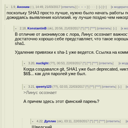
1.9
,
Аноним
(
-
), 14:49, 21/03/2017 [
ответить
] [
﹢﹢﹢
] [
· · ·
]
[
↓
] [
↑
] [
к модерат
поскольку SHA3 просто лучше, нужно было начать работы по
дожидаясь выявления коллизий. ну лучше поздно чем никог
2.18
,
KonstantinB
(
ok
), 20:56, 21/03/2017 [
^
] [
^^
] [
^^^
] [
ответить
]
[
↓
] [
к м
В отличие от анонимусов с лора, Линус осознает важнос
достаточно хорошо себе представляет, что такое хороший
sha1.
Удаление привязки к sha-1 уже ведется. Ссылка на комми
3.20
,
nuclight
(
??
), 00:53, 22/03/2017 [
^
] [
^^
] [
^^^
] [
ответить
]
[
к мод
Когда создавался git, SHA1 уже был deprecated, н
$6$... как для паролей уже был.
3.21
,
qwerty123
(
??
), 02:03, 22/03/2017 [
^
] [
^^
] [
^^^
] [
ответить
]
[
↓
] [
>Линус осознает
А причем здесь этот финский парень?
4.22
,
Дуплик
(
ok
), 03:11, 22/03/2017 [
^
] [
^^
] [
^^^
] [
ответить
]
[
Шведский