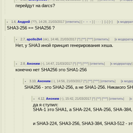
перейдут на darcs?
1.6
,
Андрей
(
??
), 14:28, 21/03/2017 [
ответить
] [
﹢﹢﹢
] [
· · ·
]
[
↓
] [
↑
] [
к модера
SHA3-256 == SHA256 ?
2.7
,
apollo2k4
(
ok
), 14:46, 21/03/2017 [
^
] [
^^
] [
^^^
] [
ответить
]
[
к модерато
Нет, у SHA3 иной принцип генерирования хеша.
2.8
,
Аноним
(
-
), 14:47, 21/03/2017 [
^
] [
^^
] [
^^^
] [
ответить
]
[
к модератору
]
конечно нет SHA256 это SHA1-256
3.10
,
Аноним
(
-
), 14:56, 21/03/2017 [
^
] [
^^
] [
^^^
] [
ответить
]
[
к моде
SHA256 - это SHA2-256, а не SHA1-256. Никакого SH
4.12
,
Аноним
(
-
), 15:42, 21/03/2017 [
^
] [
^^
] [
^^^
] [
ответить
]
[
к
да я ступил:
SHA-1 это SHA1, а SHA-224, SHA-256, SHA-384
и SHA3-224, SHA3-256, SHA3-384, SHA3-512 - э