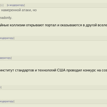
]
[
↓
] [
к модератору
]
 намеренной атаки, но
adonly.
чайные коллизии открывают портал и оказываются в другой вселе
модератору
]
одератору
]
институт стандартов и технологий США проводил конкурс на со
у
]
модератору
]