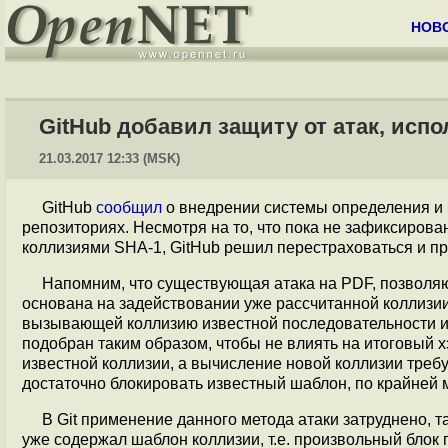
НОВ
GitHub добавил защиту от атак, ис
21.03.2017 12:33 (MSK)
GitHub
сообщил
о внедрении системы определения и
репозиториях. Несмотря на то, что пока не зафиксирова
коллизиями SHA-1, GitHub решил перестраховаться и п
Напомним, что существующая атака на PDF, позволя
основана на задействовании уже рассчитанной коллизии
вызывающей коллизию известной последовательности и
подобран таким образом, чтобы не влиять на итоговый хэ
известной коллизии, а вычисление новой коллизии треб
достаточно блокировать известный шаблон, по крайней 
В Git применение данного метода атаки затруднено, 
уже содержал шаблон коллизии, т.е. произвольный блок