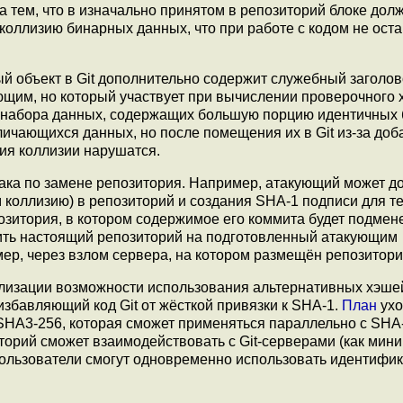
а тем, что в изначально принятом в репозиторий блоке дол
ллизию бинарных данных, что при работе с кодом не оста
ый объект в Git дополнительно содержит служебный заголов
ющим, но который участвует при вычислении проверочного 
а набора данных, содержащих большую порцию идентичных
ичающихся данных, но после помещения их в Git из-за до
ия коллизии нарушатся.
ака по замене репозитория. Например, атакующий может д
коллизию) в репозиторий и создания SHA-1 подписи для те
позитория, в котором содержимое его коммита будет подмен
ить настоящий репозиторий на подготовленный атакующим
ер, через взлом сервера, на котором размещён репозитори
лизации возможности использования альтернативных хэше
 избавляющий код Git от жёсткой привязки к SHA-1.
План
ухо
HA3-256, которая сможет применяться параллельно с SHA-
орий сможет взаимодействовать с Git-серверами (как мин
 пользователи смогут одновременно использовать идентифи