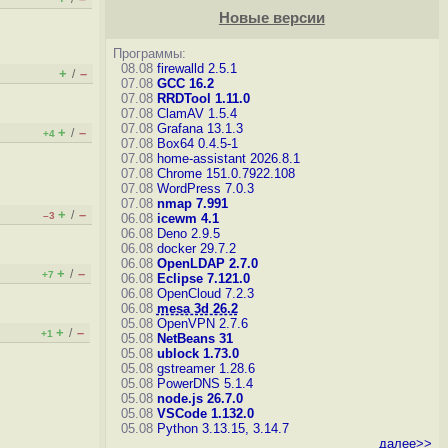
Новые версии
Программы:
08.08
firewalld 2.5.1
+
–
/
07.08
GCC 16.2
07.08
RRDTool 1.11.0
07.08
ClamAV 1.5.4
07.08
Grafana 13.1.3
+
–
/
+4
07.08
Box64 0.4.5-1
07.08
home-assistant 2026.8.1
07.08
Chrome 151.0.7922.108
07.08
WordPress 7.0.3
07.08
nmap 7.991
+
–
/
–3
06.08
icewm 4.1
06.08
Deno 2.9.5
06.08
docker 29.7.2
06.08
OpenLDAP 2.7.0
+
–
/
+7
06.08
Eclipse 7.121.0
06.08
OpenCloud 7.2.3
06.08
mesa 3d 26.2
05.08
OpenVPN 2.7.6
+
–
/
+1
05.08
NetBeans 31
05.08
ublock 1.73.0
05.08
gstreamer 1.28.6
05.08
PowerDNS 5.1.4
05.08
node.js 26.7.0
05.08
VSCode 1.132.0
05.08
Python 3.13.15, 3.14.7
далее>>