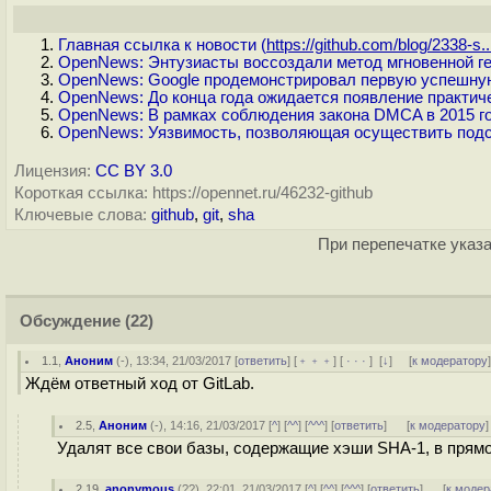
Главная ссылка к новости (
https://github.com/blog/2338-s..
OpenNews: Энтузиасты воссоздали метод мгновенной 
OpenNews: Google продемонстрировал первую успешную
OpenNews: До конца года ожидается появление практич
OpenNews: В рамках соблюдения закона DMCA в 2015 го
OpenNews: Уязвимость, позволяющая осуществить подст
Лицензия:
CC BY 3.0
Короткая ссылка: https://opennet.ru/46232-github
Ключевые слова:
github
,
git
,
sha
При перепечатке указа
Обсуждение
(22)
1.1
,
Аноним
(
-
), 13:34, 21/03/2017 [
ответить
] [
﹢﹢﹢
] [
· · ·
]
[
↓
] [
к модератору
Ждём ответный ход от GitLab.
2.5
,
Аноним
(
-
), 14:16, 21/03/2017 [
^
] [
^^
] [
^^^
] [
ответить
]
[
к модератору
]
Удалят все свои базы, содержащие хэши SHA-1, в прям
2.19
,
anonymous
(
??
), 22:01, 21/03/2017 [
^
] [
^^
] [
^^^
] [
ответить
]
[
к модер