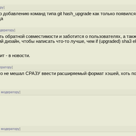
ору
]
 добавлению команд типа git hash_upgrade как только появилс
да
одератору
]
ть обратной совместимости и заботится о пользователях, а так
 дизайн, чтобы написать что-то лучше, чем if (upgraded) sha3 e
т - в новости.
ератору
]
икто не мешал СРАЗУ ввести расширяемый формат хэшей, хоть по
к модератору
]
к модератору
]