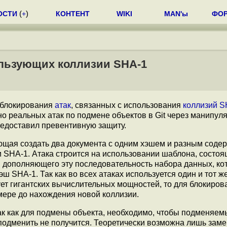
ОСТИ
(
+
)
КОНТЕНТ
WIKI
MAN'ы
ФО
пользующих коллизии SHA-1
 блокирования
атак
, связанных с использования
коллизий S
но реальных атак по подмене объектов в Git через манипул
редоставил превентивную защиту.
ющая создать два документа с одним хэшем и разным соде
 SHA-1. Атака строится на использовании шаблона, состоя
 дополняющего эту последовательность набора данных, ко
ш SHA-1. Так как во всех атаках используется один и тот 
ует гигантских вычислительных мощностей, то для блокиров
мере до нахождения новой коллизии.
так как для подмены объекта, необходимо, чтобы подменяем
 подменить не получится. Теоретически возможна лишь зам