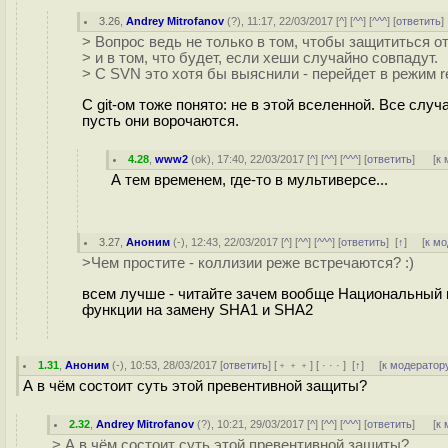
3.26
,
Andrey Mitrofanov
(
?
), 11:17, 22/03/2017 [
^
] [
^^
] [
^^^
] [
ответить
> Вопрос ведь не только в том, чтобы защититься от
> и в том, что будет, если хеши случайно совпадут.
> С SVN это хотя бы выяснили - перейдет в режим re
С git-ом тоже понято: не в этой вселенной. Все слу
пусть они ворочаются.
4.28
,
www2
(
ok
), 17:40, 22/03/2017 [
^
] [
^^
] [
^^^
] [
ответить
]
[
к 
А тем временем, где-то в мультиверсе...
3.27
,
Аноним
(
-
), 12:43, 22/03/2017 [
^
] [
^^
] [
^^^
] [
ответить
]
[
↑
] [
к м
>Чем простите - коллизии реже встречаются? :)
всем лучше - читайте зачем вообще Национальный 
функции на замену SHA1 и SHA2
1.31
,
Аноним
(
-
), 10:53, 28/03/2017 [
ответить
] [
﹢﹢﹢
] [
· · ·
]
[
↑
] [
к модератор
А в чём состоит суть этой превентивной защиты?
2.32
,
Andrey Mitrofanov
(
?
), 10:21, 29/03/2017 [
^
] [
^^
] [
^^^
] [
ответить
]
[
к 
> А в чём состоит суть этой превентивной защиты?