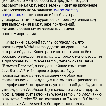
(минимально жизнеспособный продукт), что даёт
разработчикам браузеров зелёный свет на включение
WebAssembly по умолчанию.
WebAssembly
предоставляет
не зависящий от браузера
универсальный низкоуровневый промежуточный код
для выполнения в браузере приложений,
скомпилированных из различных языков
программирования.
Участники рабочей группы согласились, что
архитектура WebAssembly достигла уровня, при
котором её дальнейшее развитие невозможно без
реального внедрения и начала широкого использования
в приложениях. С WebAssembly теперь снята метка
"Browser Preview", а все дальнейшие изменения
JavaScript API и бинарного формата будут
производиться с учётом сохранения обратной
совместимости. Следующим шагом станет разработка
спецификаций, которые послужат основой для будущего
утверждения WebAssembly в качестве web-стандарта.
Mozilla планирует включить WebAssembly по умолчанию
в выпуске Firefox 52, намеченном на 7 марта. В Chrome
включение WebAssembly без привязки к флагу