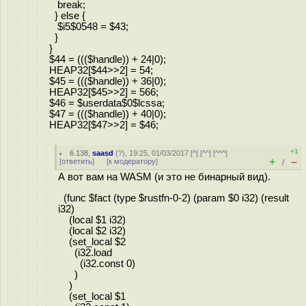
break;
} else {
$i5$0548 = $43;
}
}
$44 = ((($handle)) + 24|0);
HEAP32[$44>>2] = 54;
$45 = ((($handle)) + 36|0);
HEAP32[$45>>2] = 566;
$46 = $userdata$0$lcssa;
$47 = ((($handle)) + 40|0);
HEAP32[$47>>2] = $46;
+1
6.138
,
saasd
(
?
), 19:25, 01/03/2017 [
^
] [
^^
] [
^^^
]
+
–
[
ответить
]
[
к модератору
]
/
А вот вам на WASM (и это не бинарный вид).
(func $fact (type $rustfn-0-2) (param $0 i32) (result
i32)
(local $1 i32)
(local $2 i32)
(set_local $2
(i32.load
(i32.const 0)
)
)
(set_local $1