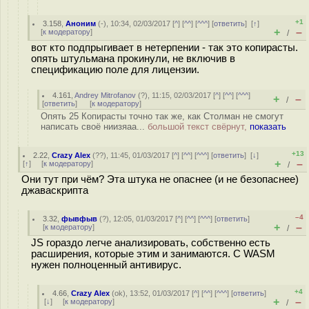
+1
3.158
,
Аноним
(
-
), 10:34, 02/03/2017 [
^
] [
^^
] [
^^^
] [
ответить
]
[
↑
]
+
–
[
к модератору
]
/
вот кто подпрыгивает в нетерпении - так это копирасты.
опять штульмана прокинули, не включив в
спецификацию поле для лицензии.
4.161
,
Andrey Mitrofanov
(
?
), 11:15, 02/03/2017 [
^
] [
^^
] [
^^^
]
+
–
/
[
ответить
]
[
к модератору
]
Опять 25 Копирасты точно так же, как Столман не смогут
написать своё ниизяаа...
большой текст свёрнут,
показать
+13
2.22
,
Crazy Alex
(
??
), 11:45, 01/03/2017 [
^
] [
^^
] [
^^^
] [
ответить
]
[
↓
]
+
–
[
↑
] [
к модератору
]
/
Они тут при чём? Эта штука не опаснее (и не безопаснее)
джаваскрипта
–4
3.32
,
фывфыв
(
?
), 12:05, 01/03/2017 [
^
] [
^^
] [
^^^
] [
ответить
]
+
–
[
к модератору
]
/
JS гораздо легче анализировать, собственно есть
расширения, которые этим и занимаются. С WASM
нужен полноценный антивирус.
+4
4.66
,
Crazy Alex
(
ok
), 13:52, 01/03/2017 [
^
] [
^^
] [
^^^
] [
ответить
]
+
–
[
↓
] [
к модератору
]
/