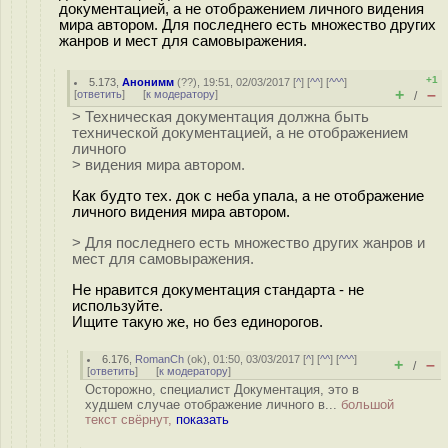
документацией, а не отображением личного видения
мира автором. Для последнего есть множество других
жанров и мест для самовыражения.
+1
5.173
,
Анонимм
(
??
), 19:51, 02/03/2017 [
^
] [
^^
] [
^^^
]
+
–
[
ответить
]
[
к модератору
]
/
> Техническая документация должна быть
технической документацией, а не отображением
личного
> видения мира автором.
Как будто тех. док с неба упала, а не отображение
личного видения мира автором.
> Для последнего есть множество других жанров и
мест для самовыражения.
Не нравится документация стандарта - не
используйте.
Ищите такую же, но без единорогов.
6.176
,
RomanCh
(
ok
), 01:50, 03/03/2017 [
^
] [
^^
] [
^^^
]
+
–
/
[
ответить
]
[
к модератору
]
Осторожно, специалист Документация, это в
худшем случае отображение личного в...
большой
текст свёрнут,
показать