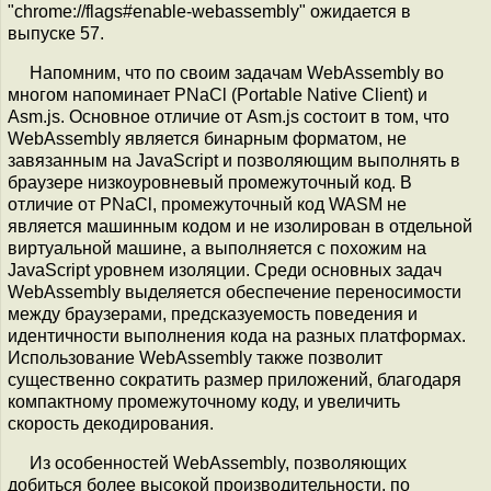
"chrome://flags#enable-webassembly" ожидается в
выпуске 57.
Напомним, что по своим задачам WebAssembly во
многом напоминает PNaCl (Portable Native Client) и
Asm.js. Основное отличие от Asm.js состоит в том, что
WebAssembly является бинарным форматом, не
завязанным на JavaScript и позволяющим выполнять в
браузере низкоуровневый промежуточный код. В
отличие от PNaCl, промежуточный код WASM не
является машинным кодом и не изолирован в отдельной
виртуальной машине, а выполняется с похожим на
JavaScript уровнем изоляции. Среди основных задач
WebAssembly выделяется обеспечение переносимости
между браузерами, предсказуемость поведения и
идентичности выполнения кода на разных платформах.
Использование WebAssembly также позволит
существенно сократить размер приложений, благодаря
компактному промежуточному коду, и увеличить
скорость декодирования.
Из особенностей WebAssembly, позволяющих
добиться более высокой производительности, по