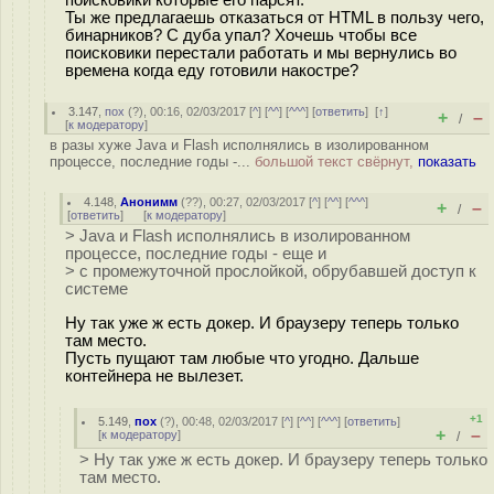
поисковики которые его парсят.
Ты же предлагаешь отказаться от HTML в пользу чего,
бинарников? С дуба упал? Хочешь чтобы все
поисковики перестали работать и мы вернулись во
времена когда еду готовили накостре?
3.147
,
пох
(
?
), 00:16, 02/03/2017 [
^
] [
^^
] [
^^^
] [
ответить
]
[
↑
]
+
–
/
[
к модератору
]
в разы хуже Java и Flash исполнялись в изолированном
процессе, последние годы -...
большой текст свёрнут,
показать
4.148
,
Анонимм
(
??
), 00:27, 02/03/2017 [
^
] [
^^
] [
^^^
]
+
–
/
[
ответить
]
[
к модератору
]
> Java и Flash исполнялись в изолированном
процессе, последние годы - еще и
> с промежуточной прослойкой, обрубавшей доступ к
системе
Ну так уже ж есть докер. И браузеру теперь только
там место.
Пусть пущают там любые что угодно. Дальше
контейнера не вылезет.
+1
5.149
,
пох
(
?
), 00:48, 02/03/2017 [
^
] [
^^
] [
^^^
] [
ответить
]
+
–
[
к модератору
]
/
> Ну так уже ж есть докер. И браузеру теперь только
там место.