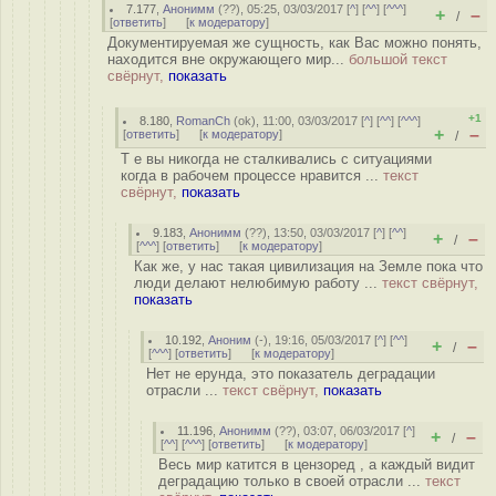
7.177
,
Анонимм
(
??
), 05:25, 03/03/2017 [
^
] [
^^
] [
^^^
]
+
–
/
[
ответить
]
[
к модератору
]
Документируемая же сущность, как Вас можно понять,
находится вне окружающего мир...
большой текст
свёрнут,
показать
+1
8.180
,
RomanCh
(
ok
), 11:00, 03/03/2017 [
^
] [
^^
] [
^^^
]
+
–
[
ответить
]
[
к модератору
]
/
Т е вы никогда не сталкивались с ситуациями
когда в рабочем процессе нравится ...
текст
свёрнут,
показать
9.183
,
Анонимм
(
??
), 13:50, 03/03/2017 [
^
] [
^^
]
+
–
/
[
^^^
] [
ответить
]
[
к модератору
]
Как же, у нас такая цивилизация на Земле пока что
люди делают нелюбимую работу ...
текст свёрнут,
показать
10.192
,
Аноним
(
-
), 19:16, 05/03/2017 [
^
] [
^^
]
+
–
/
[
^^^
] [
ответить
]
[
к модератору
]
Нет не ерунда, это показатель деградации
отрасли ...
текст свёрнут,
показать
11.196
,
Анонимм
(
??
), 03:07, 06/03/2017 [
^
]
+
–
/
[
^^
] [
^^^
] [
ответить
]
[
к модератору
]
Весь мир катится в цензоред , а каждый видит
деградацию только в своей отрасли ...
текст