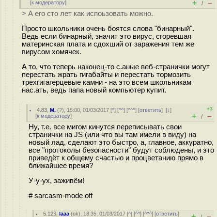
+
–
[
к модератору
]
/
> А его сто лет как испоьзовать можно.
Просто школьники очень боятся слова "бинарный".
Ведь если бинарный, значит это вирус, сгоревшая
материнская плата и сдохший от заражения тем же
вирусом хомячек.
А то, что теперь наконец-то с.аные веб-странички могут
перестать жрать гигабайты и перестать тормозить
трехгигагерцевые камни - на это всем школьникам
нас.ать, ведь папа новый компьютер купит.
+3
4.83
,
M.
(
?
), 15:00, 01/03/2017 [
^
] [
^^
] [
^^^
] [
ответить
]
[
↓
]
+
–
[
к модератору
]
/
Ну, т.е. все мигом кинутся переписывать свои
странички на JS (или что вы там имели в виду) на
новый лад, сделают это быстро, а, главное, аккуратно,
все "протоколы безопасности" будут соблюдены, и это
приведёт к общему счастью и процветанию прямо в
ближайшее время?
У-у-ух, заживём!
# sarcasm-mode off
5.123
,
Iaaa
(
ok
), 18:35, 01/03/2017 [
^
] [
^^
] [
^^^
] [
ответить
]
+
–