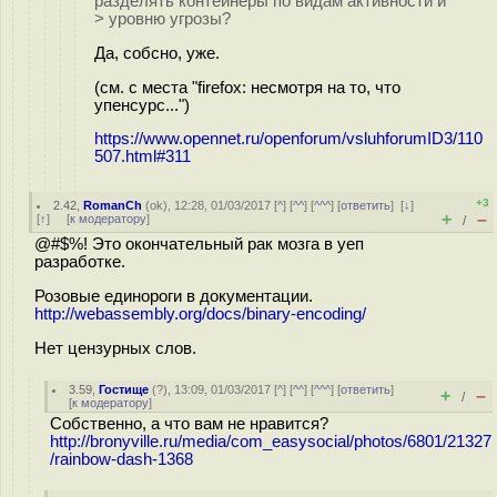
разделять контейнеры по видам активности и
> уровню угрозы?
Да, собсно, уже.
(см. с места "firefox: несмотря на то, что
упенсурс...")
https://www.opennet.ru/openforum/vsluhforumID3/110
507.html#311
+3
2.42
,
RomanCh
(
ok
), 12:28, 01/03/2017 [
^
] [
^^
] [
^^^
] [
ответить
]
[
↓
]
+
–
[
↑
] [
к модератору
]
/
@#$%! Это окончательный рак мозга в уеп
разработке.
Розовые единороги в документации.
http://webassembly.org/docs/binary-encoding/
Нет цензурных слов.
3.59
,
Гостище
(
?
), 13:09, 01/03/2017 [
^
] [
^^
] [
^^^
] [
ответить
]
+
–
/
[
к модератору
]
Собственно, а что вам не нравится?
http://bronyville.ru/media/com_easysocial/photos/6801/21327
/rainbow-dash-1368