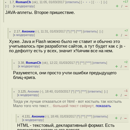
+17
1.7
,
RomanCh
(
ok
), 11:05, 01/03/2017 [
ответить
] [
﹢﹢﹢
] [
· · ·
]
[
↓
]
+
–
[
↑
] [
к модератору
]
/
JAVA-аплеты. Второе пришествие.
+7
2.17
,
Аноним
(
-
), 11:31, 01/03/2017 [
^
] [
^^
] [
^^^
] [
ответить
]
[
↓
]
+
–
[
к модератору
]
/
Хуже. Java и Flash можно было не ставит и обычно это
учитывалось при разработке сайтов, а тут будет как с js -
по дефолту есть у всех, значит х%ячим все на нем.
+2
3.38
,
RomanCh
(
ok
), 12:22, 01/03/2017 [
^
] [
^^
] [
^^^
] [
ответить
]
+
–
[
к модератору
]
/
Разумеется, они просто учли ошибки предыдущего
блиц-крига.
–1
3.125
,
Аноним
(
-
), 18:40, 01/03/2017 [
^
] [
^^
] [
^^^
] [
ответить
]
[
↓
]
+
–
[
к модератору
]
/
Тогда уж лучше отказаться от html - вот костыль так костыль
Мало того что текст...
большой текст свёрнут,
показать
4.131
,
Аноним
(
-
), 18:49, 01/03/2017 [
^
] [
^^
] [
^^^
] [
ответить
]
+
–
/
[
к модератору
]
HTML - текстовый, декларативный формат. Есть