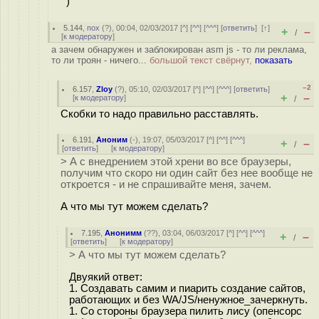
)
5.144
,
пох
(
?
), 00:04, 02/03/2017 [
^
] [
^^
] [
^^^
] [
ответить
]
[
↑
]
+
–
/
[
к модератору
]
а зачем обнаружен и заблокирован asm js - то ли реклама,
то ли троян - ничего...
большой текст свёрнут,
показать
–2
6.157
,
Zloy
(
?
), 05:10, 02/03/2017 [
^
] [
^^
] [
^^^
] [
ответить
]
+
–
[
к модератору
]
/
Скобки то надо правильно расставлять.
6.191
,
Аноним
(
-
), 19:07, 05/03/2017 [
^
] [
^^
] [
^^^
]
+
–
/
[
ответить
]
[
к модератору
]
> А с внедрением этой хрени во все браузеры,
получим что скоро ни один сайт без нее вообще не
откроется - и не спрашивайте меня, зачем.
А что мы тут можем сделать?
7.195
,
Анонимм
(
??
), 03:04, 06/03/2017 [
^
] [
^^
] [
^^^
]
+
–
/
[
ответить
]
[
к модератору
]
> А что мы тут можем сделать?
Двуякий ответ:
1. Создавать самим и пиарить создание сайтов,
работающих и без WA/JS/ненужное_зачеркнуть.
1. Со стороны браузера пилить лису (опенсорс