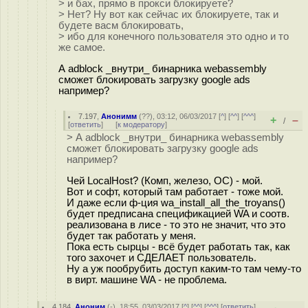
> и бах, прямо в прокси блокируете?
> Нет? Ну вот как сейчас их блокируете, так и
будете васм блокировать,
> ибо для конечного пользователя это одно и то
же самое.
А adblock _внутри_ бинарника webassembly
сможет блокировать загрузку google ads
например?
7.197
,
Анонимм
(
??
), 03:12, 06/03/2017 [
^
] [
^^
] [
^^^
]
+
–
/
[
ответить
]
[
к модератору
]
> А adblock _внутри_ бинарника webassembly
сможет блокировать загрузку google ads
например?
Чей LocalHost? (Комп, железо, ОС) - мой.
Вот и софт, который там работает - тоже мой.
И даже если ф-ция wa_install_all_the_troyans()
будет предписана спецификацией WA и соотв.
реализована в лисе - то это не значит, что это
будет так работать у меня.
Пока есть сырцы - всё будет работать так, как
того захочет и СДЕЛАЕТ пользователь.
Ну а уж пообрубить доступ каким-то там чему-то
в вирт. машине WA - не проблема.
4.184
,
Аноним
(
-
), 18:55, 03/03/2017 [
^
] [
^^
] [
^^^
] [
ответить
]