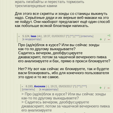
жрать гигабайты и перестать тормозить
трехгигагерцевые камни
Для этого все скрипты и зонды со станицы выкинуть
надо. Серьёзные дяди и их верные веб-макаки на это
не пойдут. Они наоборот предлагают ещё один способ
как побольше всякой блоатвари напихать.
+1
5.124
,
Iaaa
(
ok
), 18:37, 01/03/2017 [
^
] [
^^
] [
^^^
] [
ответить
]
+
–
[
к модератору
]
/
Про (ад/ю)блок в курсе? Или вы сейчас зонды
как-то по другому выкидываете?
Садитесь вечером, деобфусцируете
джаваскрипт, потом за чашечкой вечерноего пивка
его анализируете и бах, прямо в прокси блокируете?
Нет? Ну вот как сейчас их блокируете, так и будете
васм блокировать, ибо для конечного пользователя
это одно и то же самое.
6.193
,
Аноним
(
-
), 19:21, 05/03/2017 [
^
] [
^^
] [
^^^
]
+
–
/
[
ответить
]
[
к модератору
]
> Про (ад/ю)блок в курсе? Или вы сейчас зонды
как-то по другому выкидываете?
> Садитесь вечером, деобфусцируете
джаваскрипт, потом за чашечкой вечерноего пивка
его анализируете