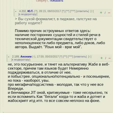
свёрнут,
показать
4.202
,
Ю.Т.
(
?
), 09:15, 08/03/2017 [
^
] [
^^
] [
^^^
] [
ответить
]
[
↑
]
+
–
/
[
к модератору
]
> Вы сухой формалист, в пиджаке, галстуке на
работу ходите?
Помимо прочих остроумных ответов здесь:
наличие посторонних сущностей и стилей речи в
технической документации свидетельствует о
неполноценности либо предмета, либо доков, либо
автора. Выдаёт. "Язык мой - враг мой".
2.189
,
Аноним
(
-
), 17:59, 05/03/2017 [
^
] [
^^
] [
^^^
] [
ответить
]
[
↑
]
+
–
/
[
к модератору
]
не, это посурьезнее. и тянет на альтернативу Жабе в веб-
секторе, причем там языков будет Немерянно
подждерживаться, в отличие от нее.
и побыстрее. опционально/потенциально - и посекьюрнее,
но пока - наоборот, увы.
про мегафича/подсистема - молодая, так что у нее все
Впереди.
и бенчмарки JIT оной, критикуемые - тоже несерьезно, тк
если вспомнить Как "бегали" когда-то и жаба и дотнет и
жабоскрипт итд итп. то все совсем неплохо на фоне.