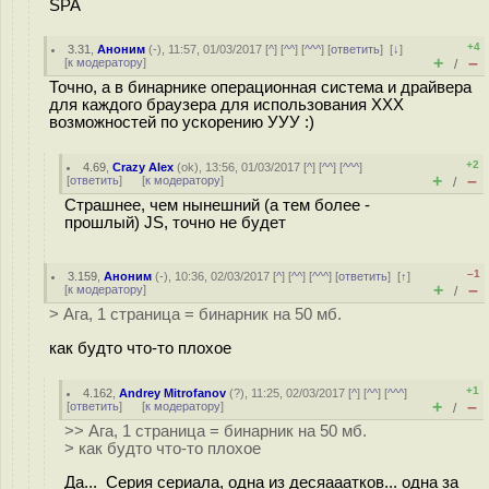
SPA
+4
3.31
,
Аноним
(
-
), 11:57, 01/03/2017 [
^
] [
^^
] [
^^^
] [
ответить
]
[
↓
]
+
–
[
к модератору
]
/
Точно, а в бинарнике операционная система и драйвера
для каждого браузера для использования ХХХ
возможностей по ускорению УУУ :)
+2
4.69
,
Crazy Alex
(
ok
), 13:56, 01/03/2017 [
^
] [
^^
] [
^^^
]
+
–
[
ответить
]
[
к модератору
]
/
Страшнее, чем нынешний (а тем более -
прошлый) JS, точно не будет
–1
3.159
,
Аноним
(
-
), 10:36, 02/03/2017 [
^
] [
^^
] [
^^^
] [
ответить
]
[
↑
]
+
–
[
к модератору
]
/
> Ага, 1 страница = бинарник на 50 мб.
как будто что-то плохое
+1
4.162
,
Andrey Mitrofanov
(
?
), 11:25, 02/03/2017 [
^
] [
^^
] [
^^^
]
+
–
[
ответить
]
[
к модератору
]
/
>> Ага, 1 страница = бинарник на 50 мб.
> как будто что-то плохое
Да... Серия сериала, одна из десяааатков... одна за