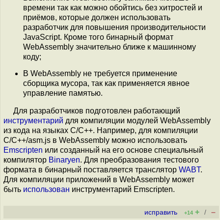
времени так как можно обойтись без хитростей и
приёмов, которые должен использовать
разработчик для повышения производительности
JavaScript. Кроме того бинарный формат
WebAssembly значительно ближе к машинному
коду;
В WebAssembly не требуется применение
сборщика мусора, так как применяется явное
управление памятью.
Для разработчиков подготовлен работающий
инструментарий
для компиляции модулей WebAssembly
из кода на языках C/C++. Например, для компиляции
С/C++/asm.js в WebAssembly можно использовать
Emscripten
или созданный на его основе специальный
компилятор
Binaryen
. Для преобразования тестового
формата в бинарный поставляется транслятор
WABT
.
Для компиляции приложений в WebAssembly может
быть
использован
инструментарий Emscripten.
+
–
исправить
/
+14