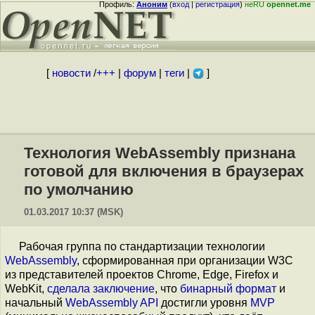
Профиль:
Аноним
(
вход
|
регистрация
)
неRU
opennet.me
[
новости
/
+++
|
форум
|
теги
|
]
Технология WebAssembly признана
готовой для включения в браузерах
по умолчанию
01.03.2017 10:37 (MSK)
Рабочая группа по стандартизации технологии
WebAssembly
, сформированная при организации W3C
из представителей проектов Chrome, Edge, Firefox и
WebKit,
сделала заключение
, что
бинарный формат
и
начальный
WebAssembly API
достигли уровня
MVP