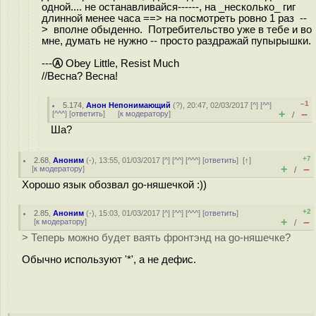
одной.... не останавливайся------, на _несколько_ гиг
длинной менее часа ==> на посмотреть ровно 1 раз --
> вполне обыденно. Потребительство уже в тебе и во
мне, думать не нужно -- просто раздражай пупырышки.
---
Ⓐ
Obey Little, Resist Much
//Весна? Весна!
–1
5.174
,
Анон Непонимающий
(
?
), 20:47, 02/03/2017 [
^
] [
^^
]
+
–
[
^^^
] [
ответить
]
[
к модератору
]
/
Ша?
+7
2.68
,
Аноним
(
-
), 13:55, 01/03/2017 [
^
] [
^^
] [
^^^
] [
ответить
]
[
↑
]
+
–
[
к модератору
]
/
Хорошо язык обозвал go-няшечкой :))
+2
2.85
,
Аноним
(
-
), 15:03, 01/03/2017 [
^
] [
^^
] [
^^^
] [
ответить
]
+
–
[
к модератору
]
/
> Теперь можно будет ваять фронтэнд на go-няшечке?
Обычно используют '*', а не дефис.