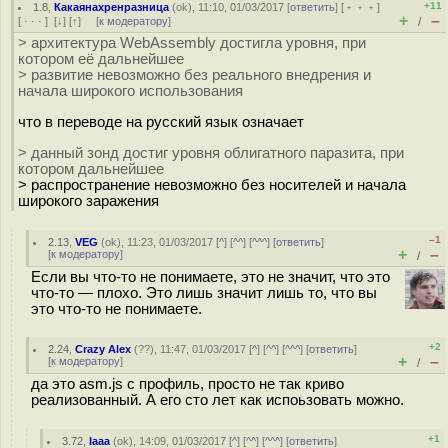
+11
1.8
,
Какаянахренразница
(
ok
), 11:10, 01/03/2017 [
ответить
] [
﹢﹢﹢
]
+
–
[
· · ·
]
[
↓
] [
↑
] [
к модератору
]
/
> архитектура WebAssembly достигла уровня, при
котором её дальнейшее
> развитие невозможно без реального внедрения и
начала широкого использования
что в переводе на русский язык означает
> данный зонд достиг уровня облигатного паразита, при
котором дальнейшее
> распространение невозможно без носителей и начала
широкого заражения
–1
2.13
,
VEG
(
ok
), 11:23, 01/03/2017 [
^
] [
^^
] [
^^^
] [
ответить
]
+
–
[
к модератору
]
/
Если вы что-то не понимаете, это не значит, что это
что-то — плохо. Это лишь значит лишь то, что вы
это что-то не понимаете.
+2
2.24
,
Crazy Alex
(
??
), 11:47, 01/03/2017 [
^
] [
^^
] [
^^^
] [
ответить
]
+
–
[
к модератору
]
/
да это asm.js с профиль, просто не так криво
реализованный. А его сто лет как испоьзовать можно.
+1
3.72
,
Iaaa
(
ok
), 14:09, 01/03/2017 [
^
] [
^^
] [
^^^
] [
ответить
]