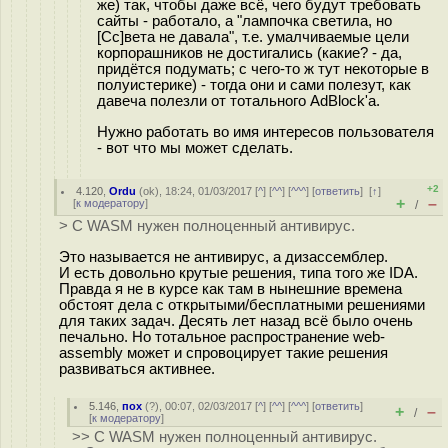
же) так, чтобы даже всё, чего будут требовать
сайты - работало, а "лампочка светила, но
[Сс]вета не давала", т.е. умалчиваемые цели
корпорашников не достигались (какие? - да,
придётся подумать; с чего-то ж тут некоторые в
полуистерике) - тогда они и сами полезут, как
давеча полезли от тотального AdBlock'а.
Нужно работать во имя интересов пользователя
- вот что мы может сделать.
+2
4.120
,
Ordu
(
ok
), 18:24, 01/03/2017 [
^
] [
^^
] [
^^^
] [
ответить
]
[
↑
]
+
–
[
к модератору
]
/
> С WASM нужен полноценный антивирус.
Это называется не антивирус, а дизассемблер.
И есть довольно крутые решения, типа того же IDA.
Правда я не в курсе как там в нынешние времена
обстоят дела с открытыми/бесплатными решениями
для таких задач. Десять лет назад всё было очень
печально. Но тотальное распространение web-
assembly может и спровоцирует такие решения
развиваться активнее.
5.146
,
пох
(
?
), 00:07, 02/03/2017 [
^
] [
^^
] [
^^^
] [
ответить
]
+
–
/
[
к модератору
]
>> С WASM нужен полноценный антивирус.