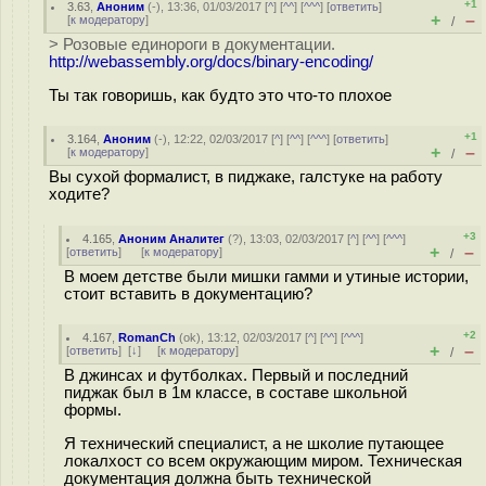
+1
3.63
,
Аноним
(
-
), 13:36, 01/03/2017 [
^
] [
^^
] [
^^^
] [
ответить
]
+
–
[
к модератору
]
/
> Розовые единороги в документации.
http://webassembly.org/docs/binary-encoding/
Ты так говоришь, как будто это что-то плохое
+1
3.164
,
Аноним
(
-
), 12:22, 02/03/2017 [
^
] [
^^
] [
^^^
] [
ответить
]
+
–
[
к модератору
]
/
Вы сухой формалист, в пиджаке, галстуке на работу
ходите?
+3
4.165
,
Аноним Аналитег
(
?
), 13:03, 02/03/2017 [
^
] [
^^
] [
^^^
]
+
–
[
ответить
]
[
к модератору
]
/
В моем детстве были мишки гамми и утиные истории,
стоит вставить в документацию?
+2
4.167
,
RomanCh
(
ok
), 13:12, 02/03/2017 [
^
] [
^^
] [
^^^
]
+
–
[
ответить
]
[
↓
] [
к модератору
]
/
В джинсах и футболках. Первый и последний
пиджак был в 1м классе, в составе школьной
формы.
Я технический специалист, а не школие путающее
локалхост со всем окружающим миром. Техническая
документация должна быть технической