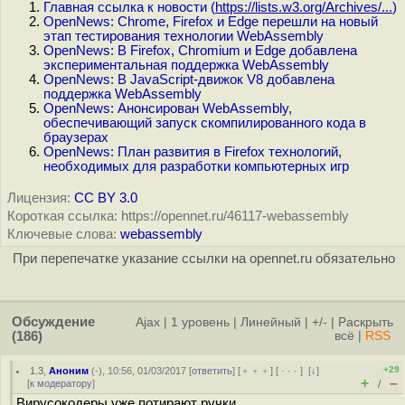
Главная ссылка к новости (
https://lists.w3.org/Archives/...
)
OpenNews: Chrome, Firefox и Edge перешли на новый
этап тестирования технологии WebAssembly
OpenNews: В Firefox, Chromium и Edge добавлена
экспериментальная поддержка WebAssembly
OpenNews: В JavaScript-движок V8 добавлена
поддержка WebAssembly
OpenNews: Анонсирован WebAssembly,
обеспечивающий запуск скомпилированного кода в
браузерах
OpenNews: План развития в Firefox технологий,
необходимых для разработки компьютерных игр
Лицензия:
CC BY 3.0
Короткая ссылка: https://opennet.ru/46117-webassembly
Ключевые слова:
webassembly
При перепечатке указание ссылки на opennet.ru обязательно
Обсуждение
Ajax
|
1 уровень
|
Линейный
|
+/-
|
Раскрыть
(186)
всё
|
RSS
+29
1.3
,
Аноним
(
-
), 10:56, 01/03/2017 [
ответить
] [
﹢﹢﹢
] [
· · ·
]
[
↓
]
+
–
[
к модератору
]
/
Вирусокодеры уже потирают ручки.