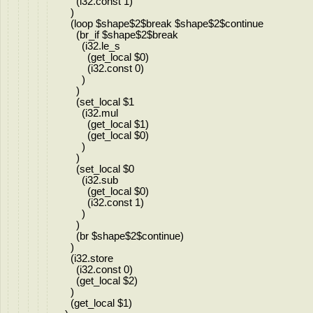
(i32.const 1)
)
(loop $shape$2$break $shape$2$continue
(br_if $shape$2$break
(i32.le_s
(get_local $0)
(i32.const 0)
)
)
(set_local $1
(i32.mul
(get_local $1)
(get_local $0)
)
)
(set_local $0
(i32.sub
(get_local $0)
(i32.const 1)
)
)
(br $shape$2$continue)
)
(i32.store
(i32.const 0)
(get_local $2)
)
(get_local $1)