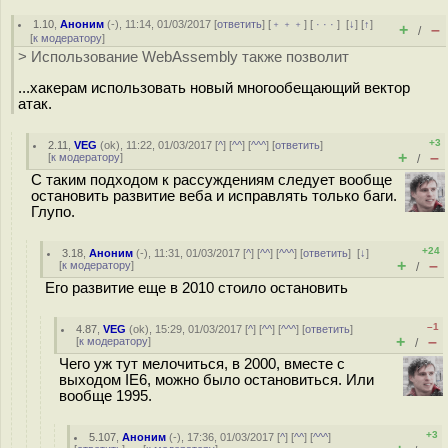
1.10
,
Аноним
(
-
), 11:14, 01/03/2017 [
ответить
] [
﹢﹢﹢
] [
· · ·
]
[
↓
] [
↑
]
+
–
/
[
к модератору
]
> Использование WebAssembly также позволит
...хакерам использовать новый многообещающий вектор
атак.
+3
2.11
,
VEG
(
ok
), 11:22, 01/03/2017 [
^
] [
^^
] [
^^^
] [
ответить
]
+
–
[
к модератору
]
/
С таким подходом к рассуждениям следует вообще
остановить развитие веба и исправлять только баги.
Глупо.
+24
3.18
,
Аноним
(
-
), 11:31, 01/03/2017 [
^
] [
^^
] [
^^^
] [
ответить
]
[
↓
]
+
–
[
к модератору
]
/
Его развитие еще в 2010 стоило остановить
–1
4.87
,
VEG
(
ok
), 15:29, 01/03/2017 [
^
] [
^^
] [
^^^
] [
ответить
]
+
–
[
к модератору
]
/
Чего уж тут мелочиться, в 2000, вместе с
выходом IE6, можно было остановиться. Или
вообще 1995.
+3
5.107
,
Аноним
(
-
), 17:36, 01/03/2017 [
^
] [
^^
] [
^^^
]