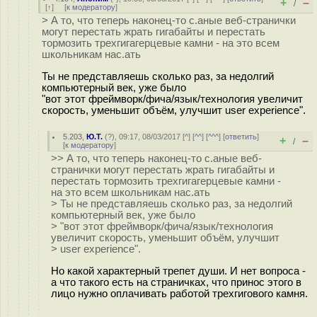
+
–
/
[
↑
] [
к модератору
]
> А то, что теперь наконец-то с.аные веб-странички
могут перестать жрать гигабайты и перестать
тормозить трехгигагерцевые камни - на это всем
школьникам нас.ать
Ты не представляешь сколько раз, за недолгий
компьютерный век, уже было
"вот этот фреймворк/фича/язык/технология увеличит
скорость, уменьшит объём, улучшит user experience".
5.203
,
Ю.Т.
(
?
), 09:17, 08/03/2017 [
^
] [
^^
] [
^^^
] [
ответить
]
+
–
/
[
к модератору
]
>> А то, что теперь наконец-то с.аные веб-
странички могут перестать жрать гигабайты и
перестать тормозить трехгигагерцевые камни -
на это всем школьникам нас.ать
> Ты не представляешь сколько раз, за недолгий
компьютерный век, уже было
> "вот этот фреймворк/фича/язык/технология
увеличит скорость, уменьшит объём, улучшит
> user experience".
Но какой характерный трепет души. И нет вопроса -
а что такого есть на страничках, что принос этого в
лицо нужно оплачивать работой трехгигового камня.