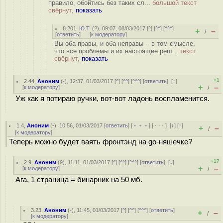
правило, обойтись без таких сл...
большой текст
свёрнут,
показать
8.201
,
Ю.Т.
(
?
), 09:07, 08/03/2017 [
^
] [
^^
] [
^^^
]
+
–
/
[
ответить
]
[
к модератору
]
Вы оба правы, и оба неправы -- в том смысле,
что все проблемы и их настоящие реш...
текст
свёрнут,
показать
+1
2.44
,
Аноним
(
-
), 12:37, 01/03/2017 [
^
] [
^^
] [
^^^
] [
ответить
]
[
↑
]
+
–
[
к модератору
]
/
Уж как я потираю ручки, вот-вот ладонь воспламенится.
1.4
,
Аноним
(
-
), 10:56, 01/03/2017 [
ответить
] [
﹢﹢﹢
] [
· · ·
]
[
↓
] [
↑
]
+
–
/
[
к модератору
]
Теперь можно будет ваять фронтэнд на go-няшечке?
+17
2.9
,
Аноним
(
9
), 11:11, 01/03/2017 [
^
] [
^^
] [
^^^
] [
ответить
]
[
↓
]
+
–
[
к модератору
]
/
Ага, 1 страница = бинарник на 50 мб.
3.23
,
Аноним
(
-
), 11:45, 01/03/2017 [
^
] [
^^
] [
^^^
] [
ответить
]
+
–
/
[
к модератору
]