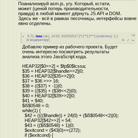
Поанализируй asm.js, угу. Который, кстати,
может (ценой потерь производительности,
правда) в любой момент дёрнуть JS API и DOM.
Здесь же - всё в рамках песочницы, интерфейсы вовне
явно отделены.
+4
5.71
,
Iaaa
(
ok
), 14:03, 01/03/2017 [
^
] [
^^
] [
^^^
] [
ответить
]
[
↓
]
+
–
[
к модератору
]
/
Добавлю пример из рабочего проекта. Будет
очень интересно посмотреть результаты
анализа этого JavaScript кода.
HEAP32[$0>>2] = $fp$0$lcssa;
$35 = HEAP32[$handle>>2]|0;
$36 = HEAP32[$35>>2]|0;
$37 = $36 >>> 16;
$38 = (($37) + -1)|0;
$39 = (($35) + ($38<<2)|0);
$40 = HEAP32[$39>>2]|0;
$41 = $40;
$i5$0548 = 0;
while(1) {
$42 = (((($handle)) + 24|0) + ($i5$0548<<2)|0);
HEAP32[$42>>2] = 54;
$43 = (($i5$0548) + 1)|0;
$exitcond = ($43|0)==(272);
if ($exitcond) {