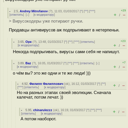
+29
2.5
,
Andrey Mitrofanov
(
?
), 11:03, 01/03/2017 [
^
] [
^^
] [
^^^
]
+
–
[
ответить
]
[
↓
] [
к модератору
]
/
> Вирусокодеры уже потирают ручки.
Продавцы антивирусов аж подпрыгивают в нетерпеньи.
+23
3.65
,
Орк
(
?
), 13:48, 01/03/2017 [
^
] [
^^
] [
^^^
] [
ответить
]
+
–
[
к модератору
]
/
Некогда подпрыгивать, вирусы сами себя не напишут.
+7
3.89
,
Baz
(
?
), 16:05, 01/03/2017 [
^
] [
^^
] [
^^^
] [
ответить
]
[
↓
]
+
–
[
к модератору
]
/
о чём вы? это же одни и те же люди! )))
4.92
,
Филипп Филиппович
(
ok
), 16:12, 01/03/2017 [
^
] [
^^
]
+
–
/
[
^^^
] [
ответить
]
[
к модератору
]
Но на разных этапах своей эволюции. Сначала
калечат, потом лечат. ))
5.95
,
chinarulezzz
(
ok
), 16:19, 01/03/2017 [
^
] [
^^
] [
^^^
]
+
–
/
[
ответить
]
[
к модератору
]
А потом наоборот.