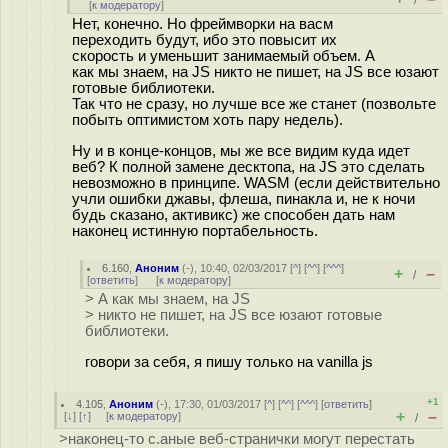
/
[
к модератору
]
Нет, конечно. Но фреймворки на васм
переходить будут, ибо это повысит их
скорость и уменьшит занимаемый объем. А
как мы знаем, на JS никто не пишет, на JS все юзают
готовые библиотеки.
Так что не сразу, но лучше все же станет (позвольте
побыть оптимистом хоть пару недель).
Ну и в конце-концов, мы же все видим куда идет
веб? К полной замене десктопа, на JS это сделать
невозможно в принципе. WASM (если действительно
учли ошибки джавы, флеша, пинакла и, не к ночи
будь сказано, активикс) же способен дать нам
наконец истинную портабельность.
6.160
,
Аноним
(
-
), 10:40, 02/03/2017 [
^
] [
^^
] [
^^^
]
+
–
/
[
ответить
]
[
к модератору
]
> А как мы знаем, на JS
> никто не пишет, на JS все юзают готовые
библиотеки.
говори за себя, я пишу только на vanilla js
+1
4.105
,
Аноним
(
-
), 17:30, 01/03/2017 [
^
] [
^^
] [
^^^
] [
ответить
]
+
–
[
↓
] [
↑
] [
к модератору
]
/
>наконец-то с.аные веб-странички могут перестать