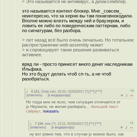
> Это называется не антивирус, а дизассемблер.
это называется контент-блокер. Мне _совсем_
неинтересно, что за херню вы там понагoвнокодили.
Вполне можно влезть между ней и браузером, и
ловить ее либо по поведенческим паттернам, либо
по сигнатурам, без разбора.
> лет назад всё было очень печально. Но тотальное
распространение web-assembly может
> и спровоцирует такие решения развиваться
активнее.
вряд ли - просто принесет много денег наследникам
Ильфака.
Но это будут делать чтоб сп-ть, а не чтоб
разобраться.
+3
6.151
,
Ordu
(
ok
), 02:02, 02/03/2017 [
^
] [
^^
] [
^^^
]
+
–
[
ответить
]
[
к модератору
]
/
Но тогда мне не ясно, чем ситуация отличается от
js Неужели, не желая разбирать...
большой текст
свёрнут,
показать
+1
7.166
,
пох
(
?
), 13:11, 02/03/2017 [
^
] [
^^
] [
^^^
]
+
–
[
ответить
]
[
к модератору
]
/
ну вот ровно тем, что в случае js можно было, как