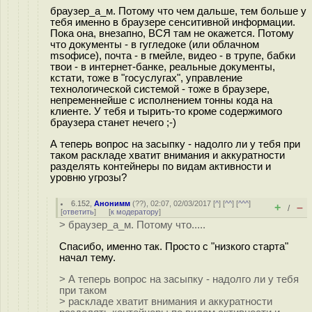
браузер_а_м. Потому что чем дальше, тем больше у
тебя именно в браузере сенситивной информации.
Пока она, внезапно, ВСЯ там не окажется. Потому
что документы - в гугледоке (или облачном
msофисе), почта - в гмейле, видео - в трупе, бабки
твои - в интернет-банке, реальные документы,
кстати, тоже в "госуслугах", управление
технологической системой - тоже в браузере,
непременнейше с исполнением тонны кода на
клиенте. У тебя и тырить-то кроме содержимого
браузера станет нечего ;-)
А теперь вопрос на засыпку - надолго ли у тебя при
таком раскладе хватит внимания и аккуратности
разделять контейнеры по видам активности и
уровню угрозы?
6.152
,
Анонимм
(
??
), 02:07, 02/03/2017 [
^
] [
^^
] [
^^^
]
+
–
/
[
ответить
]
[
к модератору
]
> браузер_а_м. Потому что.....
Спасибо, именно так. Просто с "низкого старта"
начал тему.
> А теперь вопрос на засыпку - надолго ли у тебя
при таком
> раскладе хватит внимания и аккуратности