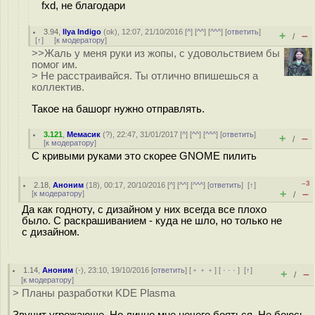
fxd, не благодари
3.94
,
Ilya Indigo
(
ok
), 12:07, 21/10/2016 [
^
] [
^^
] [
^^^
] [
ответить
]
+
–
/
[
↑
] [
к модератору
]
>>Жаль у меня руки из жопы, с удовольствием бы
помог им.
> Не расстраивайся. Ты отлично впишешься а
коллектив.
Такое на башорг нужно отправлять.
3.121
,
Мемасик
(
?
), 22:47, 31/01/2017 [
^
] [
^^
] [
^^^
] [
ответить
]
+
–
/
[
к модератору
]
С кривыми руками это скорее GNOME пилить
–3
2.18
,
Аноним
(
18
), 00:17, 20/10/2016 [
^
] [
^^
] [
^^^
] [
ответить
]
[
↑
]
+
–
[
к модератору
]
/
Да как годноту, с дизайном у них всегда все плохо
было. С раскрашиванием - куда не шло, но только не
с дизайном.
1.14
,
Аноним
(
-
), 23:10, 19/10/2016 [
ответить
] [
﹢﹢﹢
] [
· · ·
]
[
↑
]
+
–
/
[
к модератору
]
> Планы разработки KDE Plasma
Звучит угрожающе. Но лично мне нечего бояться. Не боюсь