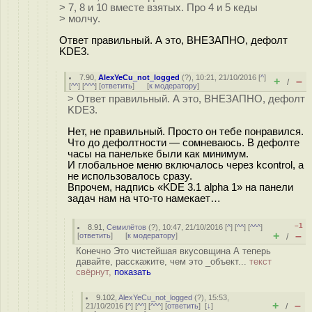
> 7, 8 и 10 вместе взятых. Про 4 и 5 кеды
> молчу.
Ответ правильный. А это, ВНЕЗАПНО, дефолт
KDE3.
7.90
,
AlexYeCu_not_logged
(
?
), 10:21, 21/10/2016 [
^
]
+
–
/
[
^^
] [
^^^
] [
ответить
]
[
к модератору
]
> Ответ правильный. А это, ВНЕЗАПНО, дефолт
KDE3.
Нет, не правильный. Просто он тебе понравился.
Что до дефолтности — сомневаюсь. В дефолте
часы на панельке были как минимум.
И глобальное меню включалось через kcontrol, а
не использовалось сразу.
Впрочем, надпись «KDE 3.1 alpha 1» на панели
задач нам на что-то намекает…
–1
8.91
,
Семилётов
(
?
), 10:47, 21/10/2016 [
^
] [
^^
] [
^^^
]
+
–
[
ответить
]
[
к модератору
]
/
Конечно Это чистейшая вкусовщина А теперь
давайте, расскажите, чем это _объект...
текст
свёрнут,
показать
9.102
,
AlexYeCu_not_logged
(
?
), 15:53,
+
–
21/10/2016 [
^
] [
^^
] [
^^^
] [
ответить
]
[
↓
]
/