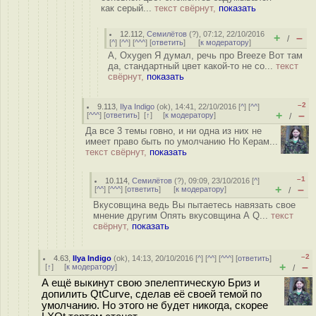
как серый...
текст свёрнут,
показать
12.112
,
Семилётов
(
?
), 07:12, 22/10/2016
+
–
/
[
^
] [
^^
] [
^^^
] [
ответить
]
[
к модератору
]
А, Oxygen Я думал, речь про Breeze Вот там
да, стандартный цвет какой-то не со...
текст
свёрнут,
показать
–2
9.113
,
Ilya Indigo
(
ok
), 14:41, 22/10/2016 [
^
] [
^^
]
+
–
[
^^^
] [
ответить
]
[
↑
] [
к модератору
]
/
Да все 3 темы говно, и ни одна из них не
имеет право быть по умолчанию Но Керам...
текст свёрнут,
показать
–1
10.114
,
Семилётов
(
?
), 09:09, 23/10/2016 [
^
]
+
–
[
^^
] [
^^^
] [
ответить
]
[
к модератору
]
/
Вкусовщина ведь Вы пытаетесь навязать свое
мнение другим Опять вкусовщина А Q...
текст
свёрнут,
показать
–2
4.63
,
Ilya Indigo
(
ok
), 14:13, 20/10/2016 [
^
] [
^^
] [
^^^
] [
ответить
]
+
–
[
↑
] [
к модератору
]
/
А ещё выкинут свою эпелептическую Бриз и
допилить QtCurve, сделав её своей темой по
умолчанию. Но этого не будет никогда, скорее