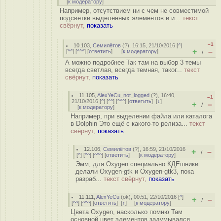
[
к модератору
]
Например, отсутствием ни с чем не совместимой
подсветки выделенных элементов и и...
текст
свёрнут,
показать
–1
10.103
,
Семилётов
(
?
), 16:15, 21/10/2016 [
^
]
+
–
[
^^
] [
^^^
] [
ответить
]
[
к модератору
]
/
А можно подробнее Так там на выбор 3 темы
всегда светлая, всегда темная, таког...
текст
свёрнут,
показать
11.105
,
AlexYeCu_not_logged
(
?
), 16:40,
–1
21/10/2016 [
^
] [
^^
] [
^^^
] [
ответить
]
[
↓
]
+
–
/
[
к модератору
]
Например, при выделении файла или каталога
в Dolphin Это ещё с какого-то релиза...
текст
свёрнут,
показать
12.106
,
Семилётов
(
?
), 16:59, 21/10/2016
+
–
/
[
^
] [
^^
] [
^^^
] [
ответить
]
[
к модератору
]
Эмм, для Oxygen специально КДЕшники
делали Oxygen-gtk и Oxygen-gtk3, пока
разраб...
текст свёрнут,
показать
11.111
,
AlexYeCu
(
ok
), 00:51, 22/10/2016 [
^
]
+
–
/
[
^^
] [
^^^
] [
ответить
]
[
↑
] [
к модератору
]
Цвета Oxygen, насколько помню Там
основной цвет элементов задумывался