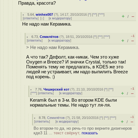
Правда, красота?
5.64
,
winhex007
(
?
), 14:17, 20/10/2016 [
^
] [
^^
] [
^^^
]
+
–
/
[
ответить
]
[
↓
] [
к модератору
]
Не надо нам Керамика.
–1
6.73
,
Семилётов
(
?
), 18:51, 20/10/2016 [
^
] [
^^
] [
^^^
]
+
–
[
ответить
]
[
к модератору
]
/
> Не надо нам Керамика.
А что так? Дефолт, как-никак. Чем это хуже
Oxygen и Breeze? И значки Crystal, только так!
Поменять тему не предлагать, в KDE5 же это
людей не устраивает, им надо выпилить Breeze
под корень. :)
–1
7.76
,
Чеширский кот
(
?
), 21:10, 20/10/2016 [
^
] [
^^
]
+
–
[
^^^
] [
ответить
]
[
к модератору
]
/
Keramik был в 3-м. Во втором KDE были
нормальные темы. Не надо тут ля-ля.
–1
8.78
,
Семилётов
(
?
), 21:58, 20/10/2016 [
^
] [
^^
] [
^^^
]
+
–
[
ответить
]
[
к модератору
]
/
Во втором-то да, но речь-то про верните дизигнеров
кде3 11 ...
текст свёрнут,
показать