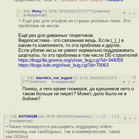
4.52
,
iPony
(
?
), 10:56, 20/10/2016 [
^
] [
^^
] [
^^^
] [
ответить
]
+
–
/
[
к модератору
]
> Ещё раз для эльфов из страны розовых пони. Это
проблема не иксов.
Ещё раз для диванных теоретиков.
Видеосистема - это связанная вещь. Если (_|_) в
каком-то компоненте, то эта проблема и других.
Если убогие иксы не умеют нормально поддерживать
шорткаты, то это проблема в том числе DE-строителей
https://bugzilla.gnome.org/show_bug.cgi?id=344059
https://bugs.kde.org/show_bug.cgi?id=70063
–1
5.57
,
AlexYeCu_not_logged
(
?
), 12:31, 20/10/2016 [
^
] [
^^
]
+
–
[
^^^
] [
ответить
]
[
к модератору
]
/
Поняш, а чего кроме гномеров, да кдешников нито о
таком больше не пишет? Может, дело было не в
бобине?
1.31
,
KOT040188
(
ok
), 06:34, 20/10/2016 [
ответить
] [
﹢﹢﹢
] [
· · ·
]
[
↑
]
+
–
/
[
к модератору
]
>Также планируется расширить поддержку online-
хранилищ, как свободных, так и коммерческих, таких
как GDrive