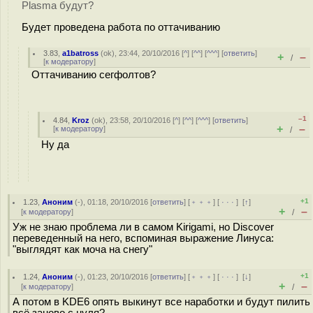
Plasma будут?
Будет проведена работа по оттачиванию
3.83
,
a1batross
(
ok
), 23:44, 20/10/2016 [
^
] [
^^
] [
^^^
] [
ответить
]
+
–
/
[
к модератору
]
Оттачиванию сегфолтов?
–1
4.84
,
Kroz
(
ok
), 23:58, 20/10/2016 [
^
] [
^^
] [
^^^
] [
ответить
]
+
–
[
к модератору
]
/
Ну да
+1
1.23
,
Аноним
(
-
), 01:18, 20/10/2016 [
ответить
] [
﹢﹢﹢
] [
· · ·
]
[
↑
]
+
–
[
к модератору
]
/
Уж не знаю проблема ли в самом Kirigami, но Discover
переведенный на него, вспоминая выражение Линуса:
"выглядят как моча на снегу"
+1
1.24
,
Аноним
(
-
), 01:23, 20/10/2016 [
ответить
] [
﹢﹢﹢
] [
· · ·
]
[
↓
]
+
–
[
к модератору
]
/
А потом в KDE6 опять выкинут все наработки и будут пилить