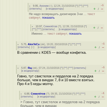
–1
9.95
,
Аноним
(
-
), 12:24, 21/10/2016 [
^
] [
^^
] [
^^^
]
+
–
[
ответить
]
[
к модератору
]
/
Не надо возвращать дизигнеров 3-ки ...
текст
свёрнут,
показать
10.97
,
Семилётов
(
?
), 12:39, 21/10/2016 [
^
]
+
–
/
[
^^
] [
^^^
] [
ответить
]
[
к модератору
]
Именно ...
текст свёрнут,
показать
–1
5.75
,
AlexYeCu
(
ok
), 19:20, 20/10/2016 [
^
] [
^^
] [
^^^
]
+
–
[
ответить
]
[
↑
] [
к модератору
]
/
В сравнении с KDE5 — вообще конфетка.
–1
5.87
,
Ящ
(
ok
), 07:24, 21/10/2016 [
^
] [
^^
] [
^^^
] [
ответить
]
+
–
[
к модератору
]
/
Говно, тут свистелок и перделов на 2 порядка
больше, чем в виндах 7, 8 и 10 вместе взятых.
Про 4 и 5 кеды молчу.
–1
6.88
,
Семилётов
(
?
), 09:35, 21/10/2016 [
^
] [
^^
] [
^^^
]
+
–
[
ответить
]
[
к модератору
]
/
> Гoвно, тут свистелок и перделов на 2 порядка
больше, чем в виндах