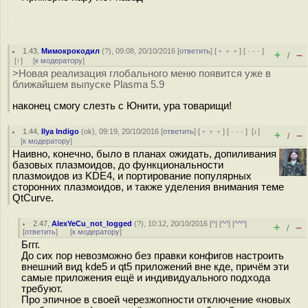
1.43
,
Мимокрокодил
(
?
), 09:08, 20/10/2016 [
ответить
] [
﹢﹢﹢
] [
· · ·
]
+
–
/
[
↑
] [
к модератору
]
>Новая реализация глобального меню появится уже в
ближайшем выпуске Plasma 5.9
наконец смогу слезть с Юнити, ура товарищи!
1.44
,
Ilya Indigo
(
ok
), 09:19, 20/10/2016 [
ответить
] [
﹢﹢﹢
] [
· · ·
]
[
↓
]
+
–
/
[
к модератору
]
Наивно, конечно, было в планах ожидать, допиливания
базовых плазмоидов, до функциональности
плазмоидов из KDE4, и портирование популярных
сторонних плазмоидов, и также уделения внимания теме
QtCurve.
2.47
,
AlexYeCu_not_logged
(
?
), 10:12, 20/10/2016 [
^
] [
^^
] [
^^^
]
+
–
/
[
ответить
]
[
к модератору
]
Бггг.
До сих пор невозможно без правки конфигов настроить
внешний вид kde5 и qt5 приложений вне кде, причём эти
самые приложения ещё и индивидуального подхода
требуют.
Про эпичное в своей черезжопности отключение «новых