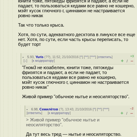
юнити тоже, пятокеды фризятся и падают, а если не
падает, то пользоваться кедами все равно не кошерно,
мэйт кусок глючного г, циннамон не настраивается
ровно никак
Так что только крыса.
Хотя, по сути, адекватного десктопа в линуксе все еще
нет. Хотя, по сути, если часть крысы переписать, то
будет торт
+3
5.93
,
Yuris
(
??
), 11:52, 21/10/2016 [
^
] [
^^
] [
^^^
] [
ответить
]
+
–
[
↓
] [
к модератору
]
/
"Гном3 не юзабелен, юнити тоже, пятокеды
фризятся и падают, а если не падает, то
пользоваться кедами все равно не кошерно,
мэйт кусок глючного г, циннамон не настраивается
ровно никак"
Живой пример "обычное нытье и неосиляторство".
–2
6.98
,
Семилётов
(
?
), 13:43, 21/10/2016 [
^
] [
^^
] [
^^^
]
+
–
[
ответить
]
[
к модератору
]
/
> Живой пример "обычное нытье и
неосиляторство".
Да тут весь тред — нытье и неосиляторство.