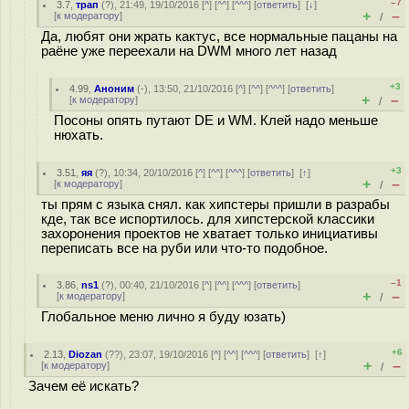
–7
3.7
,
трап
(
?
), 21:49, 19/10/2016 [
^
] [
^^
] [
^^^
] [
ответить
]
[
↓
]
+
–
[
к модератору
]
/
Да, любят они жрать кактус, все нормальные пацаны на
раёне уже переехали на DWM много лет назад
+3
4.99
,
Аноним
(
-
), 13:50, 21/10/2016 [
^
] [
^^
] [
^^^
] [
ответить
]
+
–
[
к модератору
]
/
Посоны опять путают DE и WM. Клей надо меньше
нюхать.
+3
3.51
,
яя
(
?
), 10:34, 20/10/2016 [
^
] [
^^
] [
^^^
] [
ответить
]
[
↑
]
+
–
[
к модератору
]
/
ты прям с языка снял. как хипстеры пришли в разрабы
кде, так все испортилось. для хипстерской классики
захоронения проектов не хватает только инициативы
переписать все на руби или что-то подобное.
–1
3.86
,
ns1
(
?
), 00:40, 21/10/2016 [
^
] [
^^
] [
^^^
] [
ответить
]
+
–
[
к модератору
]
/
Глобальное меню лично я буду юзать)
+6
2.13
,
Diozan
(
??
), 23:07, 19/10/2016 [
^
] [
^^
] [
^^^
] [
ответить
]
[
↑
]
+
–
[
к модератору
]
/
Зачем её искать?