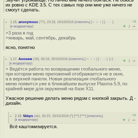
их ровно с KDE 3.5. С тех самых пор они мне уже ничего не
смогут сделать.
+3
1.15
,
anonymous
(
??
), 23:18, 19/10/2016 [
ответить
] [
﹢﹢﹢
] [
· · ·
]
+
–
[
к модератору
]
/
>3 раза в год
>январь, май, сентябрь, декабрь
ясно, понятно
1.17
,
Аноним
(
18
), 00:16, 20/10/2016 [
ответить
] [
﹢﹢﹢
] [
· · ·
]
[
↓
]
+
–
/
[
к модератору
]
> Ведётся работа по возвращению глобального меню,
при котором меню приложений отображается не в окне,
а в верхней панели. Новая реализация глобального
меню появится уже в ближайшем выпуске Plasma 5.9, по
крайней мере для окружений на базе X11.
Ужасное решение делать меню рядом с кнопкой закрыть. Д -
дизайн.
+4
2.19
,
5kbps
(
ok
), 00:23, 20/10/2016 [
^
] [
^^
] [
^^^
] [
ответить
]
+
–
[
к модератору
]
/
Всё каштомизируется.