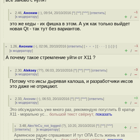
всё заново с нуля?
–1
2.46
,
Аноним
(
-
), 09:54, 20/10/2016 [
^
] [
^^
] [
^^^
] [
ответить
]
+
–
[
к модератору
]
/
это же кеды - их фишка в этом. А уж как только выйдет
новая Qt - так тут без вариантов.
–1
1.26
,
Аноним
(
-
), 02:06, 20/10/2016 [
ответить
] [
﹢﹢﹢
] [
· · ·
]
[
↓
] [
↑
]
+
–
[
к модератору
]
/
А почему такое стремление уйти от X11 ?
–3
2.30
,
Aleksey
(
??
), 06:03, 20/10/2016 [
^
] [
^^
] [
^^^
] [
ответить
]
+
–
[
к модератору
]
/
Потому что иксы дырявая калоша, и разработчики иксов
это даже не отрицают.
+3
2.33
,
Аноним
(
-
), 06:53, 20/10/2016 [
^
] [
^^
] [
^^^
] [
ответить
]
+
–
[
к модератору
]
/
Это обсуждалось уже много раз, рекомендую погуглить В кратце
X11 - морально ус...
большой текст свёрнут,
показать
3.48
,
AlexYeCu_not_logged
(
?
), 10:20, 20/10/2016 [
^
] [
^^
] [
^^^
]
+
–
/
[
ответить
]
[
к модератору
]
Армянское радио спрашивают И тут ОПА Есть жизнь и за
пределами DE Типа, з...
большой текст свёрнут,
показать