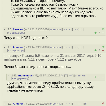
то не желают. Интересно почему.
Тоже бы сидел на простом безключном и
функциональном ДЕ, но нет таких. Майт ближе всего, но
никак не xfce. Поще выпилить непомук из кед чем
сделать что-то рабочее и удобное из этих огрызков.
+1
1.3
,
Аноним
(
-
), 21:42, 19/10/2016 [
ответить
] [
﹢﹢﹢
] [
· · ·
]
[
↑
]
+
–
[
к модератору
]
/
Тему а-ля KDE1 сделают?
+9
1.5
,
Аноним
(
-
), 21:44, 19/10/2016 [
ответить
] [
﹢﹢﹢
] [
· · ·
]
[
↓
]
+
–
[
к модератору
]
/
>> выпуск Plasma 5.9 намечен на 31 января 2017 года, 5.10
выйдет в мае, 5.11 в сентябре и 5.12 в декабре
Точно 3 раза в год, а не ежеквартально...
2.41
,
anonymous
(
??
), 08:57, 20/10/2016 [
^
] [
^^
] [
^^^
] [
ответить
]
+
–
/
[
к модератору
]
думаю, что имелось ввиду приближение к выпуску
applications, которые .04,.08,.12, но в след году сразу
перейти не получится
–2
1.9
,
Аноним
(
-
), 22:22, 19/10/2016 [
ответить
] [
﹢﹢﹢
] [
· · ·
]
[
↓
] [
↑
]