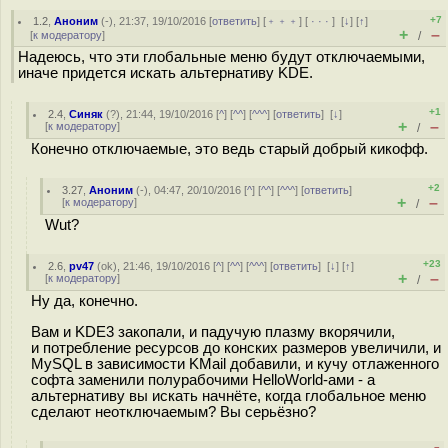
+7
1.2
,
Аноним
(
-
), 21:37, 19/10/2016 [
ответить
] [
﹢﹢﹢
] [
· · ·
]
[
↓
] [
↑
]
+
–
[
к модератору
]
/
Надеюсь, что эти глобальные меню будут отключаемыми,
иначе придется искать альтернативу KDE.
+1
2.4
,
Синяк
(
?
), 21:44, 19/10/2016 [
^
] [
^^
] [
^^^
] [
ответить
]
[
↓
]
+
–
[
к модератору
]
/
Конечно отключаемые, это ведь старый добрый кикофф.
+2
3.27
,
Аноним
(
-
), 04:47, 20/10/2016 [
^
] [
^^
] [
^^^
] [
ответить
]
+
–
[
к модератору
]
/
Wut?
+23
2.6
,
pv47
(
ok
), 21:46, 19/10/2016 [
^
] [
^^
] [
^^^
] [
ответить
]
[
↓
] [
↑
]
+
–
[
к модератору
]
/
Ну да, конечно.
Вам и KDE3 закопали, и падучую плазму вкорячили,
и потребление ресурсов до конских размеров увеличили, и
MySQL в зависимости KMail добавили, и кучу отлаженного
софта заменили полурабочими HelloWorld-ами - а
альтернативу вы искать начнёте, когда глобальное меню
сделают неотключаемым? Вы серьёзно?