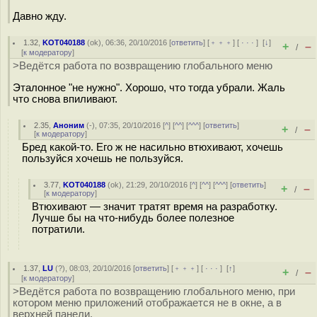
Давно жду.
1.32
,
KOT040188
(
ok
), 06:36, 20/10/2016 [
ответить
] [
﹢﹢﹢
] [
· · ·
]
[
↓
]
+
–
/
[
к модератору
]
>Ведётся работа по возвращению глобального меню
Эталонное "не нужно". Хорошо, что тогда убрали. Жаль
что снова впиливают.
2.35
,
Аноним
(
-
), 07:35, 20/10/2016 [
^
] [
^^
] [
^^^
] [
ответить
]
+
–
/
[
к модератору
]
Бред какой-то. Его ж не насильно втюхивают, хочешь
пользуйся хочешь не пользуйся.
3.77
,
KOT040188
(
ok
), 21:29, 20/10/2016 [
^
] [
^^
] [
^^^
] [
ответить
]
+
–
/
[
к модератору
]
Втюхивают — значит тратят время на разработку.
Лучше бы на что-нибудь более полезное
потратили.
1.37
,
LU
(
?
), 08:03, 20/10/2016 [
ответить
] [
﹢﹢﹢
] [
· · ·
]
[
↑
]
+
–
/
[
к модератору
]
>Ведётся работа по возвращению глобального меню, при
котором меню приложений отображается не в окне, а в
верхней панели.