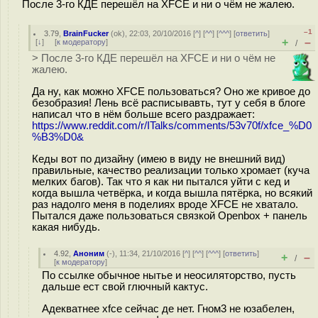
После 3-го КДЕ перешёл на XFCE и ни о чём не жалею.
–1
3.79
,
BrainFucker
(
ok
), 22:03, 20/10/2016 [
^
] [
^^
] [
^^^
] [
ответить
]
+
–
[
↓
] [
к модератору
]
/
> После 3-го КДЕ перешёл на XFCE и ни о чём не
жалею.
Да ну, как можно XFCE пользоваться? Оно же кривое до
безобразия! Лень всё расписывавть, тут у себя в блоге
написал что в нём больше всего раздражает:
https://www.reddit.com/r/ITalks/comments/53v70f/xfce_%D0
%B3%D0&
Кеды вот по дизайну (имею в виду не внешний вид)
правильные, качество реализации только хромает (куча
мелких багов). Так что я как ни пытался уйти с кед и
когда вышла четвёрка, и когда вышла пятёрка, но всякий
раз надолго меня в поделиях вроде XFCE не хватало.
Пытался даже пользоваться связкой Openbox + панель
какая нибудь.
4.92
,
Аноним
(
-
), 11:34, 21/10/2016 [
^
] [
^^
] [
^^^
] [
ответить
]
+
–
/
[
к модератору
]
По ссылке обычное нытье и неосиляторство, пусть
дальше ест свой глючный кактус.
Адекватнее xfce сейчас де нет. Гном3 не юзабелен,