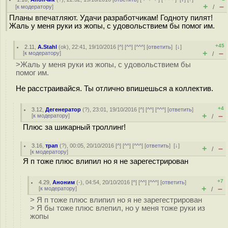
+
–
[
к модератору
]
/
Планы впечатляют. Удачи разработчикам! Годноту пилят!
Жаль у меня руки из жопы, с удовольствием бы помог им.
+45
2.11
,
A.Stahl
(
ok
), 22:41, 19/10/2016 [
^
] [
^^
] [
^^^
] [
ответить
]
[
↓
]
+
–
[
к модератору
]
/
>Жаль у меня руки из жопы, с удовольствием бы
помог им.
Не расстраивайся. Ты отлично впишешься а коллектив.
+4
3.12
,
Дегенератор
(
?
), 23:01, 19/10/2016 [
^
] [
^^
] [
^^^
] [
ответить
]
+
–
[
к модератору
]
/
Плюс за шикарный троллинг!
3.16
,
трап
(
?
), 00:05, 20/10/2016 [
^
] [
^^
] [
^^^
] [
ответить
]
[
↓
]
+
–
/
[
к модератору
]
Я п тоже плюс влипил но я не зарегестрирован
+7
4.29
,
Аноним
(
-
), 04:54, 20/10/2016 [
^
] [
^^
] [
^^^
] [
ответить
]
+
–
[
к модератору
]
/
> Я п тоже плюс влипил но я не зарегестрирован
> Я бы тоже плюс влепил, но у меня тоже руки из
жопы