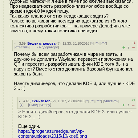
удобных мегафич» я ещё в теме про юбилей высказался.
Про неадекватность разрабов-плазмолюбов вообще со
времён кде4.0 != кде4 пишу.
Так каких планов от этих неадеквашек ждать?
Только по выживанию последних адекватов из тёплого
коллектива разработчиков — на примере Дельфина уже
заметно, к чему такая политика приводит.
–1
3.59
,
Бешеная корова
(
?
), 12:33, 20/10/2016 [
^
] [
^^
] [
^^^
]
+
–
[
ответить
]
[
к модератору
]
/
Почему бы всем разработчикам в мире не взять, и
дружно не допилить Wayland, перевести приложения на
QT и перестать разрабатывать фичи KDE хотя бы на
пару лет? Вместо этого допилить базовый функционал,
закрыть баги.
Нанять дизайнеров, что делали KDE 3, или лучше - KDE
2... :'(
+1
4.61
,
Семилётов
(
?
), 13:07, 20/10/2016 [
^
] [
^^
] [
^^^
] [
ответить
]
+
–
[
↓
] [
к модератору
]
/
> Нанять дизайнеров, что делали KDE 3, или лучше -
KDE 2... :'(
Еще один.
https://tproger.azureedge.net/wp-
content/uploads/2015/10/kde8.png