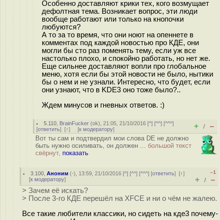
Особенно доставляют крики тех, кого возмущает
дефолтная тема. Возникает вопрос, эти люди
вообще работают или только на кнопочки
любуются?
А то за то время, что они ноют на опеннете в
комментах под каждой новостью про КДЕ, они
могли бы сто раз поменять тему, если уж все
настолько плохо, и спокойно работать, но нет же.
Еще сильнее доставляют вопли про глобальное
меню, хотя если бы этой новости не было, нытики
бы о нем и не узнали. Интересно, что будет, если
они узнают, что в KDE3 оно тоже было?..
Ждем минусов и гневных ответов. :)
5.110
,
BrainFucker
(
ok
), 21:05, 21/10/2016 [
^
] [
^^
] [
^^^
]
+
–
/
[
ответить
]
[
↑
] [
к модератору
]
Вот ты сам и подтвердил мои слова DE не должно
быть нужно осиливать, он должен ...
большой текст
свёрнут,
показать
–1
3.100
,
Аноним
(
-
), 13:59, 21/10/2016 [
^
] [
^^
] [
^^^
] [
ответить
]
[
↑
]
+
–
[
к модератору
]
/
> Зачем её искать?
> После 3-го КДЕ перешёл на XFCE и ни о чём не жалею.
Все такие любители классики, но сидеть на кде3 почему-