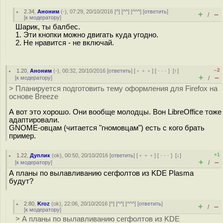
2.34
,
Аноним
(
-
), 07:29, 20/10/2016 [
^
] [
^^
] [
^^^
] [
ответить
]
+
–
/
[
к модератору
]
Шарик, ты балбес.
1. Эти кнопки можно двигать куда угодно.
2. Не нравится - не включай.
–2
1.20
,
Аноним
(
-
), 00:32, 20/10/2016 [
ответить
] [
﹢﹢﹢
] [
· · ·
]
[
↑
]
+
–
[
к модератору
]
/
> Планируется подготовить тему оформления для Firefox на
основе Breeze
А вот это хорошо. Они вообще молодцы. Вон LibreOffice тоже
адаптировали.
GNOME-овцам (читается "гномовцам") есть с кого брать
пример.
+1
1.22
,
Дуплик
(
ok
), 00:50, 20/10/2016 [
ответить
] [
﹢﹢﹢
] [
· · ·
]
[
↓
]
+
–
[
к модератору
]
/
А планы по вылавливанию сегфолтов из KDE Plasma
будут?
2.80
,
Kroz
(
ok
), 22:06, 20/10/2016 [
^
] [
^^
] [
^^^
] [
ответить
]
+
–
/
[
к модератору
]
> А планы по вылавливанию сегфолтов из KDE