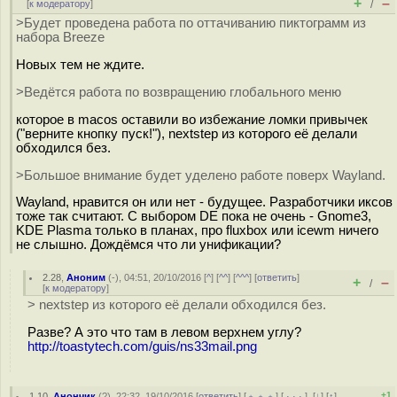
+
–
[
к модератору
]
/
>Будет проведена работа по оттачиванию пиктограмм из
набора Breeze
Новых тем не ждите.
>Ведётся работа по возвращению глобального меню
которое в macos оставили во избежание ломки привычек
("верните кнопку пуск!"), nextstep из которого её делали
обходился без.
>Большое внимание будет уделено работе поверх Wayland.
Wayland, нравится он или нет - будущее. Разработчики иксов
тоже так считают. С выбором DE пока не очень - Gnome3,
KDE Plasma только в планах, про fluxbox или icewm ничего
не слышно. Дождёмся что ли унификации?
2.28
,
Аноним
(
-
), 04:51, 20/10/2016 [
^
] [
^^
] [
^^^
] [
ответить
]
+
–
/
[
к модератору
]
> nextstep из которого её делали обходился без.
Разве? А это что там в левом верхнем углу?
http://toastytech.com/guis/ns33mail.png
+1
1.10
,
Анончик
(
?
), 22:32, 19/10/2016 [
ответить
] [
﹢﹢﹢
] [
· · ·
]
[
↓
] [
↑
]