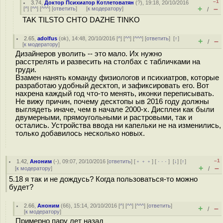
–1
3.74
,
Доктор Психиатор Котлетоватян
(
?
), 19:18, 20/10/2016
+
–
[
^
] [
^^
] [
^^^
] [
ответить
]
[
к модератору
]
/
TAK TILSTO CHTO DAZHE TINKO
2.65
,
adolfus
(
ok
), 14:48, 20/10/2016 [
^
] [
^^
] [
^^^
] [
ответить
]
[
↑
]
+
–
/
[
к модератору
]
Дизайнеров уволить -- это мало. Их нужно
расстрелять и развесить на столбах с табличками на
груди.
Взамен нанять команду физиологов и психиатров, которые
разработаю удобный десктоп, и зафиксировать его. Вот
нахрена каждый год что-то менять, иконки переписывать.
Не вижу причин, почему десктопы ыв 2016 году должны
выглядеть иначе, чем в начале 2000-х. Дисплеи как были
двумерными, прямоугольными и растровыми, так и
остались. Устройства ввода ни капельки не на изменились,
только добавилось несколько новых.
–1
1.42
,
Аноним
(
-
), 09:07, 20/10/2016 [
ответить
] [
﹢﹢﹢
] [
· · ·
]
[
↓
] [
↑
]
+
–
[
к модератору
]
/
5.18 я так и не дождусь? Когда пользоваться-то можно
будет?
2.66
,
Аноним
(
66
), 15:14, 20/10/2016 [
^
] [
^^
] [
^^^
] [
ответить
]
+
–
/
[
к модератору
]
Примерно пару лет назад