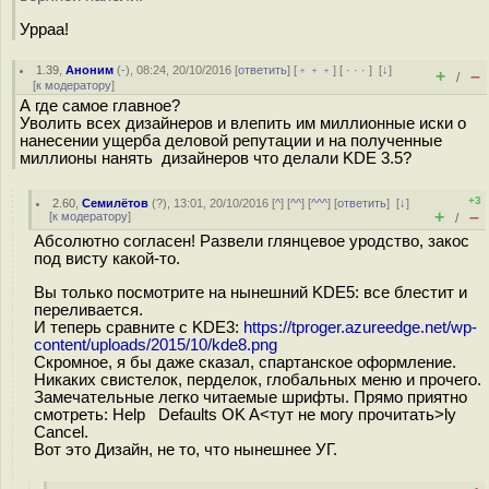
Урраа!
1.39
,
Аноним
(
-
), 08:24, 20/10/2016 [
ответить
] [
﹢﹢﹢
] [
· · ·
]
[
↓
]
+
–
/
[
к модератору
]
А где самое главное?
Уволить всех дизайнеров и влепить им миллионные иски о
нанесении ущерба деловой репутации и на полученные
миллионы нанять дизайнеров что делали KDE 3.5?
+3
2.60
,
Семилётов
(
?
), 13:01, 20/10/2016 [
^
] [
^^
] [
^^^
] [
ответить
]
[
↓
]
+
–
[
к модератору
]
/
Абсолютно согласен! Развели глянцевое уродство, закос
под висту какой-то.
Вы только посмотрите на нынешний KDE5: все блестит и
переливается.
И теперь сравните с KDE3:
https://tproger.azureedge.net/wp-
content/uploads/2015/10/kde8.png
Скромное, я бы даже сказал, спартанское оформление.
Никаких свистелок, перделок, глобальных меню и прочего.
Замечательные легко читаемые шрифты. Прямо приятно
смотреть: Help Defaults OK A<тут не могу прочитать>ly
Cancel.
Вот это Дизайн, не то, что нынешнее УГ.