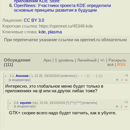
приложений KDE Store
OpenNews: Участники проекта KDE определили
основные принципы развития в будущем
Лицензия:
CC BY 3.0
Короткая ссылка: https://opennet.ru/45348-kde
Ключевые слова:
kde
,
plasma
При перепечатке указание ссылки на opennet.ru обязательно
Обсуждение
Ajax
|
1 уровень
|
Линейный
|
+/-
|
Раскрыть
(111)
всё
|
RSS
+2
1.1
,
Аноним
(
-
), 21:35, 19/10/2016 [
ответить
] [
﹢﹢﹢
] [
· · ·
]
[
↓
]
+
–
[
к модератору
]
/
Интересно, это глобальное меню будет только в
приложениях на qt или на других либах тоже?
+1
2.8
,
equeim
(
ok
), 21:54, 19/10/2016 [
^
] [
^^
] [
^^^
] [
ответить
]
+
–
[
к модератору
]
/
GTK+ скорее всего надо будет патчить, как в убунте.