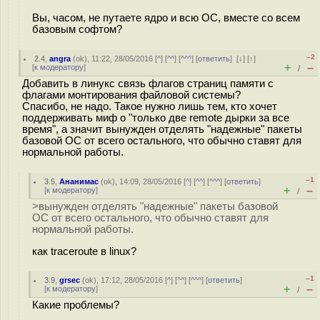
Вы, часом, не путаете ядро и всю ОС, вместе со всем
базовым софтом?
–2
2.4
,
angra
(
ok
), 11:22, 28/05/2016 [
^
] [
^^
] [
^^^
] [
ответить
]
[
↓
] [
↑
]
+
–
[
к модератору
]
/
Добавить в линукс связь флагов страниц памяти с
флагами монтирования файловой системы?
Спасибо, не надо. Такое нужно лишь тем, кто хочет
поддерживать миф о "только две remote дырки за все
время", а значит вынужден отделять "надежные" пакеты
базовой ОС от всего остального, что обычно ставят для
нормальной работы.
–1
3.5
,
Ананимас
(
ok
), 14:09, 28/05/2016 [
^
] [
^^
] [
^^^
] [
ответить
]
+
–
[
к модератору
]
/
>вынужден отделять "надежные" пакеты базовой
ОС от всего остального, что обычно ставят для
нормальной работы.
как traceroute в linux?
–1
3.9
,
grsec
(
ok
), 17:12, 28/05/2016 [
^
] [
^^
] [
^^^
] [
ответить
]
+
–
[
к модератору
]
/
Какие проблемы?