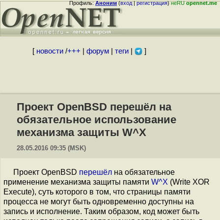
Профиль:
Аноним
(
вход
|
регистрация
)
неRU
opennet.me
[
новости
/
+++
|
форум
|
теги
|
]
Проект OpenBSD перешёл на
обязательное использование
механизма защиты W^X
28.05.2016 09:35 (MSK)
Проект OpenBSD
перешёл
на обязательное
применение механизма защиты памяти
W^X
(Write XOR
Execute), суть которого в том, что страницы памяти
процесса не могут быть одновременно доступны на
запись и исполнение. Таким образом, код может быть