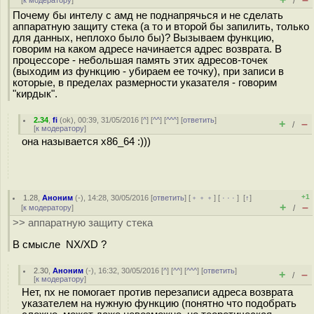
[
к модератору
]
/
Почему бы интелу с амд не поднапрячься и не сделать
аппаратную защиту стека (а то и второй бы запилить, только
для данных, неплохо было бы)? Вызываем функцию,
говорим на каком адресе начинается адрес возврата. В
процессоре - небольшая память этих адресов-точек
(выходим из функцию - убираем ее точку), при записи в
которые, в пределах размерности указателя - говорим
"кирдык".
2.34
,
fi
(
ok
), 00:39, 31/05/2016 [
^
] [
^^
] [
^^^
] [
ответить
]
+
–
/
[
к модератору
]
она называется x86_64 :)))
+1
1.28
,
Аноним
(
-
), 14:28, 30/05/2016 [
ответить
] [
﹢﹢﹢
] [
· · ·
]
[
↑
]
+
–
[
к модератору
]
/
>> аппаратную защиту стека
В смысле NX/XD ?
2.30
,
Аноним
(
-
), 16:32, 30/05/2016 [
^
] [
^^
] [
^^^
] [
ответить
]
+
–
/
[
к модератору
]
Нет, nx не помогает против перезаписи адреса возврата
указателем на нужную функцию (понятно что подобрать