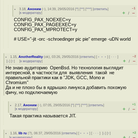
–1
3.18
,
Аноним
(
-
), 14:39, 29/05/2016 [
^
] [
^^
] [
^^^
] [
ответить
]
+
–
[
к модератору
]
/
CONFIG_PAX_NOEXEC=y
CONFIG_PAX_PAGEEXEC=y
CONFIG_PAX_MPROTECT=y
# USE="-jit -orc -schroedinger pic pie" emerge -uDN world
–2
1.15
,
AnotherReality
(
ok
), 03:26, 29/05/2016 [
ответить
] [
﹢﹢﹢
] [
· · ·
]
+
–
[
↓
] [
↑
] [
к модератору
]
/
Не знаю аудиторию OpenBsd. Но технология выглядит
интересной, в частности для выявления такой не
правильной практики как в "JDK, GCC, Mono и
Chromium"
Да и не плохо бы в ядрышко линукса добавить похожую
фичу, но подключаемую
+1
2.17
,
Аноним
(
-
), 07:05, 29/05/2016 [
^
] [
^^
] [
^^^
] [
ответить
]
+
–
[
к модератору
]
/
Такая практика называется JIT.
+2
1.16
,
lib ru
(
?
), 06:37, 29/05/2016 [
ответить
] [
﹢﹢﹢
] [
· · ·
]
[
↓
] [
↑
]
+
–
[
к модератору
]
/