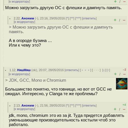
+
–
[
к модератору
]
/
Можно загрузить другую ОС с флешки и дампнуть память.
2.22
,
Аноним
(
-
), 23:16, 29/05/2016 [
^
] [
^^
] [
^^^
] [
ответить
]
+
–
/
[
к модератору
]
> Можно загрузить другую ОС с флешки и дампнуть
память.
А в огороде бузина …
Или к чему это?
–2
1.12
,
НяшМяш
(
ok
), 20:07, 28/05/2016 [
ответить
] [
﹢﹢﹢
] [
· · ·
]
[
↓
] [
↑
]
+
–
[
к модератору
]
/
> JDK, GCC, Mono и Chromium
Большинство понятно, что говнище, но вот от GCC не
ожидал. Интересно, у Clanga те же проблемы?
+4
2.13
,
Аноним
(
-
), 21:56, 28/05/2016 [
^
] [
^^
] [
^^^
] [
ответить
]
+
–
[
к модератору
]
/
jdk, mono, chromium это из за jit. Туда придется добавлять
уменьшающие производительность костыли чтоб это
работало.