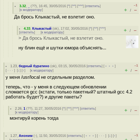
–1
3.32
,
_
(
??
), 16:45, 30/05/2016 [
^
] [
^^
] [
^^^
] [
ответить
]
+
–
[
к модератору
]
/
Да брось Клыкастый, не взлетит оно.
4.33
,
Клыкастый
(
ok
), 17:02, 30/05/2016 [
^
] [
^^
] [
^^^
]
+
–
/
[
ответить
]
[
к модератору
]
> Да брось Клыкастый, не взлетит оно.
ну блин ещё и шутки юмора объяснять...
–1
1.23
,
бедный буратино
(
ok
), 03:15, 30/05/2016 [
ответить
] [
﹢﹢﹢
]
+
–
[
· · ·
]
[
↓
] [
↑
] [
к модератору
]
/
у меня /usr/local не отдельным разделом.
теперь, что - у меня в следующем обновлении
сломается gcc (кстати, только пакетный? штатный gcc 4.2
работать будет?) и другие пакеты?
2.26
,
1
(
??
), 11:27, 30/05/2016 [
^
] [
^^
] [
^^^
] [
ответить
]
+
–
/
[
к модератору
]
монтируй корень тогда
–1
1.27
,
Аноним
(
-
), 11:50, 30/05/2016 [
ответить
] [
﹢﹢﹢
] [
· · ·
]
[
↓
] [
↑
]
+
–