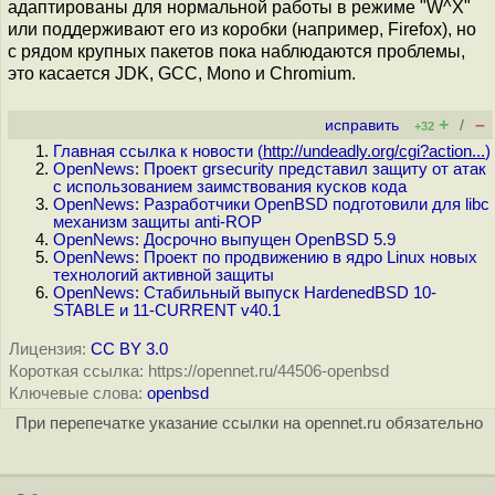
адаптированы для нормальной работы в режиме "W^X"
или поддерживают его из коробки (например, Firefox), но
с рядом крупных пакетов пока наблюдаются проблемы,
это касается JDK, GCC, Mono и Chromium.
+
–
исправить
/
+32
Главная ссылка к новости (
http://undeadly.org/cgi?action...
)
OpenNews: Проект grsecurity представил защиту от атак
с использованием заимствования кусков кода
OpenNews: Разработчики OpenBSD подготовили для libc
механизм защиты anti-ROP
OpenNews: Досрочно выпущен OpenBSD 5.9
OpenNews: Проект по продвижению в ядро Linux новых
технологий активной защиты
OpenNews: Стабильный выпуск HardenedBSD 10-
STABLE и 11-CURRENT v40.1
Лицензия:
CC BY 3.0
Короткая ссылка: https://opennet.ru/44506-openbsd
Ключевые слова:
openbsd
При перепечатке указание ссылки на opennet.ru обязательно