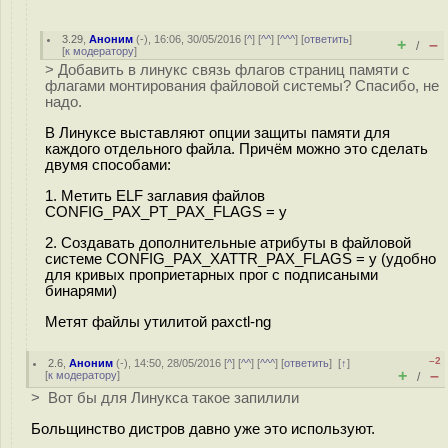
3.29
,
Аноним
(
-
), 16:06, 30/05/2016 [
^
] [
^^
] [
^^^
] [
ответить
]
+
–
/
[
к модератору
]
> Добавить в линукс связь флагов страниц памяти с
флагами монтирования файловой системы? Спасибо, не
надо.
В Линуксе выставляют опции защиты памяти для
каждого отдельного файла. Причём можно это сделать
двумя способами:
1. Метить ELF заглавия файлов
CONFIG_PAX_PT_PAX_FLAGS = y
2. Создавать дополнительные атрибуты в файловой
системе CONFIG_PAX_XATTR_PAX_FLAGS = y (удобно
для кривых проприетарных прог с подписаными
бинарями)
Метят файлы утилитой paxctl-ng
–2
2.6
,
Аноним
(
-
), 14:50, 28/05/2016 [
^
] [
^^
] [
^^^
] [
ответить
]
[
↑
]
+
–
[
к модератору
]
/
> Вот бы для Линукса такое запилили
Больщинство дистров давно уже это используют.