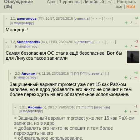
Обсуждение
Ajax
|
1 уровень
|
Линейный
|
+/-
|
Раскрыть
(35)
всё
|
RSS
+4
1.1
,
anonymous
(
??
), 10:57, 28/05/2016 [
ответить
] [
﹢﹢﹢
] [
· · ·
]
+
–
[
к модератору
]
/
Молодцы!
–3
1.2
,
Sunderland93
(
ok
), 11:03, 28/05/2016 [
ответить
] [
﹢﹢﹢
] [
· · ·
]
+
–
[
↓
] [
к модератору
]
/
Самая безопасная ОС стала ещё безопаснее! Вот бы
для Линукса такое запилили
+4
2.3
,
Аноним
(
-
), 11:18, 28/05/2016 [
^
] [
^^
] [
^^^
] [
ответить
]
[
↓
]
+
–
[
к модератору
]
/
Защищённый вариант mprotect уже лет 15 как PaX-ом
запилен, но в ядро добавлять его никто не спешит и тем
более переходить на его обязательное использование.
–2
3.21
,
Аноним
(
-
), 20:10, 29/05/2016 [
^
] [
^^
] [
^^^
] [
ответить
]
+
–
[
к модератору
]
/
> Защищённый вариант mprotect уже лет 15 как PaX-ом
запилен, но в ядро
> добавлять его никто не спешит и тем более
переходить на его
> обязательное использование.