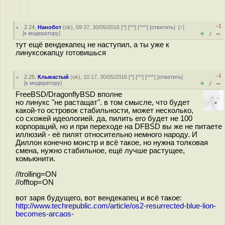
–1
2.24
,
Нанобот
(
ok
), 09:37, 30/05/2016 [
^
] [
^^
] [
^^^
] [
ответить
]
[
↑
]
+
–
[
к модератору
]
/
тут ещё вендекапец не наступил, а ты уже к
линуксокапцу готовишься
–1
2.25
,
Клыкастый
(
ok
), 10:17, 30/05/2016 [
^
] [
^^
] [
^^^
] [
ответить
]
+
–
[
к модератору
]
/
FreeBSD/DragonflyBSD вполне
но линукс "не растащат". в том смысле, что будет
какой-то островок стабильности, может несколько,
со схожей идеологией. да, пилить его будет не 100
корпораций, но и при переходе на DFBSD вы же не питаете
иллюзий - её пилят относительно немного народу. И
Диллон конечно монстр и всё такое, но нужна толковая
смена, нужно стабильное, ещё лучше растущее,
комьюнити.
//trolling=ON
//offtop=ON
вот заря будущего, вот вендекапец и всё такое:
http://www.techrepublic.com/article/os2-resurrected-blue-lion-
becomes-arcaos-