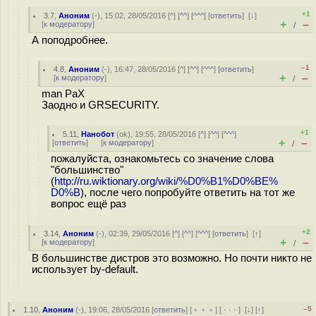
+1
3.7
,
Аноним
(
-
), 15:02, 28/05/2016 [
^
] [
^^
] [
^^^
] [
ответить
]
[
↓
]
+
–
[
к модератору
]
/
А поподробнее.
–1
4.8
,
Аноним
(
-
), 16:47, 28/05/2016 [
^
] [
^^
] [
^^^
] [
ответить
]
+
–
[
к модератору
]
/
man PaX
Заодно и GRSECURITY.
+1
5.11
,
Нанобот
(
ok
), 19:55, 28/05/2016 [
^
] [
^^
] [
^^^
]
+
–
[
ответить
]
[
к модератору
]
/
пожалуйста, ознакомьтесь со значение слова
"большинство"
(
http://ru.wiktionary.org/wiki/%D0%B1%D0%BE%
D0%B
), после чего попробуйте ответить на тот же
вопрос ещё раз
+2
3.14
,
Аноним
(
-
), 02:39, 29/05/2016 [
^
] [
^^
] [
^^^
] [
ответить
]
[
↑
]
+
–
[
к модератору
]
/
В большинстве дистров это возможно. Но почти никто не
использует by-default.
–5
1.10
,
Аноним
(
-
), 19:06, 28/05/2016 [
ответить
] [
﹢﹢﹢
] [
· · ·
]
[
↓
] [
↑
]