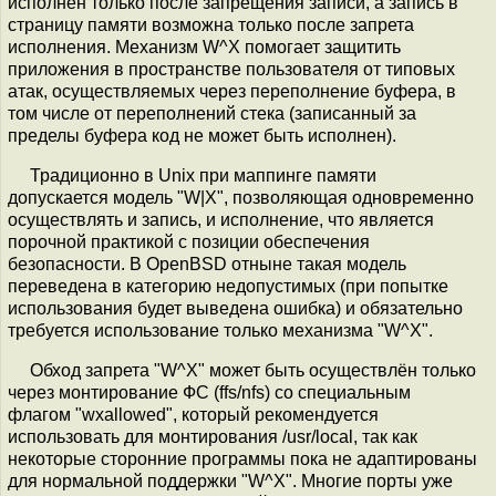
исполнен только после запрещения записи, а запись в
страницу памяти возможна только после запрета
исполнения. Механизм W^X помогает защитить
приложения в пространстве пользователя от типовых
атак, осуществляемых через переполнение буфера, в
том числе от переполнений стека (записанный за
пределы буфера код не может быть исполнен).
Традиционно в Unix при маппинге памяти
допускается модель "W|X", позволяющая одновременно
осуществлять и запись, и исполнение, что является
порочной практикой с позиции обеспечения
безопасности. В OpenBSD отныне такая модель
переведена в категорию недопустимых (при попытке
использования будет выведена ошибка) и обязательно
требуется использование только механизма "W^X".
Обход запрета "W^X" может быть осуществлён только
через монтирование ФС (ffs/nfs) со специальным
флагом "wxallowed", который рекомендуется
использовать для монтирования /usr/local, так как
некоторые сторонние программы пока не адаптированы
для нормальной поддержки "W^X". Многие порты уже