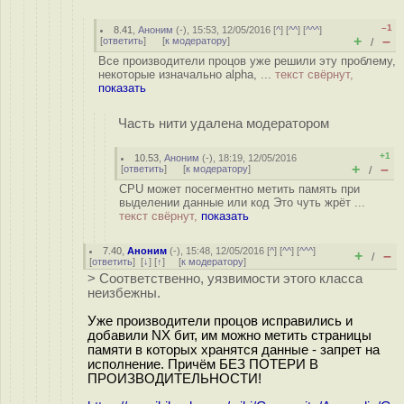
–1
8.41
,
Аноним
(
-
), 15:53, 12/05/2016 [
^
] [
^^
] [
^^^
]
+
–
[
ответить
]
[
к модератору
]
/
Все производители процов уже решили эту проблему,
некоторые изначально alpha, ...
текст свёрнут,
показать
Часть нити удалена модератором
+1
10.53
,
Аноним
(
-
), 18:19, 12/05/2016
+
–
[
ответить
]
[
к модератору
]
/
CPU может посегментно метить память при
выделении данные или код Это чуть жрёт ...
текст свёрнут,
показать
7.40
,
Аноним
(
-
), 15:48, 12/05/2016 [
^
] [
^^
] [
^^^
]
+
–
/
[
ответить
]
[
↓
] [
↑
] [
к модератору
]
> Соответственно, уязвимости этого класса
неизбежны.
Уже производители процов исправились и
добавили NX бит, им можно метить страницы
памяти в которых хранятся данные - запрет на
исполнение. Причём БЕЗ ПОТЕРИ В
ПРОИЗВОДИТЕЛЬНОСТИ!