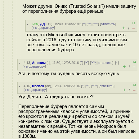
Может другие Юникс (Trusted Solaris?) имели защиту
от переполнения буфера ещё раньше.
+1
6.66
,
ДДТ
(
?
), 15:40, 16/05/2016 [
^
] [
^^
] [
^^^
] [
ответить
]
+
–
[
к модератору
]
/
толку что Microsoft их имел, стоит посмотреть
сейчас в 2016 году статистику по уязвимостям -
всё тоже самое как и 10 лет назад, сплошные
переполнения буфера
+4
4.13
,
Аноним
(
-
), 11:50, 12/05/2016 [
^
] [
^^
] [
^^^
] [
ответить
]
[
↑
]
+
–
[
к модератору
]
/
Ага, и поэтому ты будешь писать всякую чушь
+4
4.16
,
freehck
(
ok
), 12:14, 12/05/2016 [
^
] [
^^
] [
^^^
] [
ответить
]
+
–
[
к модератору
]
/
Угу. Десять. А тридцать не хотите?
Переполнение буфера является самым
распространённым классом уязвимостей, и причины
его кроются в реализации работы со стеком и кучей
конкретных языков. Существует и эксплуатируется с
незапамятных времён. Тот же червь Морриса был
основан именно на этой уязвимости, а он был написан
в 1988м.