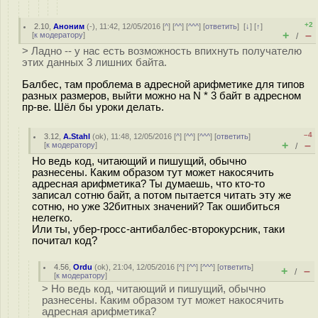
+2
2.10
,
Аноним
(
-
), 11:42, 12/05/2016 [
^
] [
^^
] [
^^^
] [
ответить
]
[
↓
] [
↑
]
+
–
[
к модератору
]
/
> Ладно -- у нас есть возможность впихнуть получателю
этих данных 3 лишних байта.
Балбес, там проблема в адресной арифметике для типов
разных размеров, выйти можно на N * 3 байт в адресном
пр-ве. Шёл бы уроки делать.
–4
3.12
,
A.Stahl
(
ok
), 11:48, 12/05/2016 [
^
] [
^^
] [
^^^
] [
ответить
]
+
–
[
к модератору
]
/
Но ведь код, читающий и пишущий, обычно
разнесены. Каким образом тут может накосячить
адресная арифметика? Ты думаешь, что кто-то
записал сотню байт, а потом пытается читать эту же
сотню, но уже 32битных значений? Так ошибиться
нелегко.
Или ты, убер-гросс-антибалбес-второкурсник, таки
почитал код?
4.56
,
Ordu
(
ok
), 21:04, 12/05/2016 [
^
] [
^^
] [
^^^
] [
ответить
]
+
–
/
[
к модератору
]
> Но ведь код, читающий и пишущий, обычно
разнесены. Каким образом тут может накосячить
адресная арифметика?