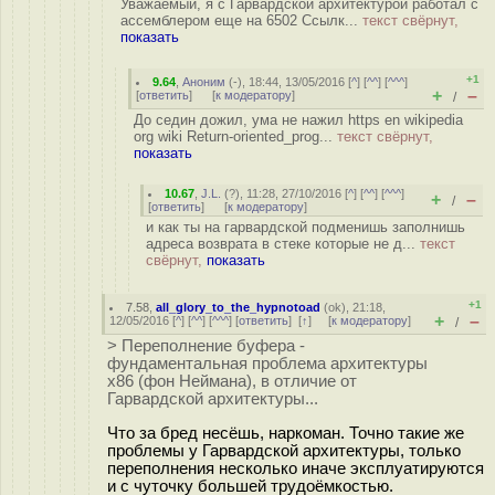
Уважаемый, я с Гарвардской архитектурой работал с
ассемблером еще на 6502 Ссылк...
текст свёрнут,
показать
+1
9.64
,
Аноним
(
-
), 18:44, 13/05/2016 [
^
] [
^^
] [
^^^
]
+
–
[
ответить
]
[
к модератору
]
/
До седин дожил, ума не нажил https en wikipedia
org wiki Return-oriented_prog...
текст свёрнут,
показать
10.67
,
J.L.
(
?
), 11:28, 27/10/2016 [
^
] [
^^
] [
^^^
]
+
–
/
[
ответить
]
[
к модератору
]
и как ты на гарвардской подменишь заполнишь
адреса возврата в стеке которые не д...
текст
свёрнут,
показать
+1
7.58
,
all_glory_to_the_hypnotoad
(
ok
), 21:18,
+
–
12/05/2016 [
^
] [
^^
] [
^^^
] [
ответить
]
[
↑
] [
к модератору
]
/
> Переполнение буфера -
фундаментальная проблема архитектуры
х86 (фон Неймана), в отличие от
Гарвардской архитектуры...
Что за бред несёшь, наркоман. Точно такие же
проблемы у Гарвардской архитектуры, только
переполнения несколько иначе эксплуатируются
и с чуточку большей трудоёмкостью.