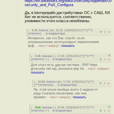
https://en.wikibooks.org/wiki/Grsecurity/Appendix/Gr
security_and_PaX_Configura
Да, в Ынтерпрайз дистрибутивах ОС с САШ, NX
бит не используется, соответственно,
уязвимости этого класса неизбежны.
8.43
,
freehck
(
ok
), 16:29, 12/05/2016 [
^
] [
^^
] [
^^^
]
+
–
/
[
ответить
]
[
к модератору
]
Интересно, как это Вас спасёт, если
злоумышленник эксплуатирует переполнение
буф...
текст свёрнут,
показать
–3
9.48
,
Аноним
(
-
), 17:05, 12/05/2016 [
^
] [
^^
] [
^^^
]
+
–
[
ответить
]
[
↓
] [
к модератору
]
/
Для этого есть другая система - RAP https
grsecurity net rap_announce php htt...
текст свёрнут,
показать
10.50
,
freehck
(
ok
), 17:38, 12/05/2016 [
^
] [
^^
]
+
–
/
[
^^^
] [
ответить
]
[
к модератору
]
Ну, этой штуке вообще всего 2 недели от
роду Сначала посмотрим, как она
проявит...
текст свёрнут,
показать
+2
9.63
,
Аноним
(
-
), 16:48, 13/05/2016 [
^
] [
^^
] [
^^^
]
+
–
[
ответить
]
[
↑
] [
к модератору
]
/