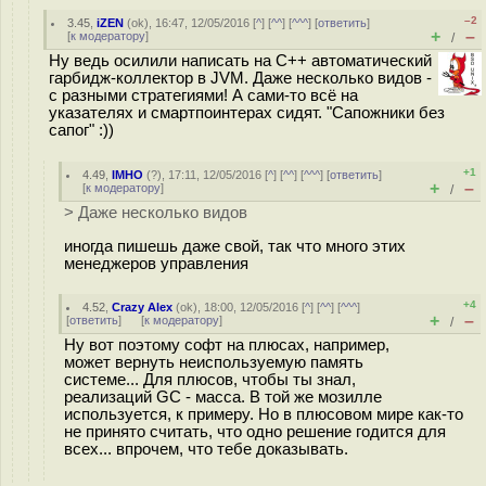
–2
3.45
,
iZEN
(
ok
), 16:47, 12/05/2016 [
^
] [
^^
] [
^^^
] [
ответить
]
+
–
[
к модератору
]
/
Ну ведь осилили написать на C++ автоматический
гарбидж-коллектор в JVM. Даже несколько видов -
с разными стратегиями! А сами-то всё на
указателях и смартпоинтерах сидят. "Сапожники без
сапог" :))
+1
4.49
,
IMHO
(
?
), 17:11, 12/05/2016 [
^
] [
^^
] [
^^^
] [
ответить
]
+
–
[
к модератору
]
/
> Даже несколько видов
иногда пишешь даже свой, так что много этих
менеджеров управления
+4
4.52
,
Crazy Alex
(
ok
), 18:00, 12/05/2016 [
^
] [
^^
] [
^^^
]
+
–
[
ответить
]
[
к модератору
]
/
Ну вот поэтому софт на плюсах, например,
может вернуть неиспользуемую память
системе... Для плюсов, чтобы ты знал,
реализаций GC - масса. В той же мозилле
используется, к примеру. Но в плюсовом мире как-то
не принято считать, что одно решение годится для
всех... впрочем, что тебе доказывать.