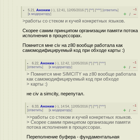
–1
5.21
,
Аноним
(
-
), 12:41, 12/05/2016 [
^
] [
^^
] [
^^^
] [
ответить
]
+
–
[
к модератору
]
/
>работы со стеком и кучей конкретных языков.
Скорее самим принципом организации памяти потока
исполнения в процессорах.
Помнится мне civ на z80 вообще работала как
самомодифицируемый код при обходе карты :)
–1
6.22
,
Аноним
(
-
), 12:42, 12/05/2016 [
^
] [
^^
] [
^^^
]
+
–
[
ответить
]
[
к модератору
]
/
> Помнится мне SIMCITY на z80 вообще работала
как самомодифицируемый код при обходе
> карты :)
не civ а simcity, перепутал.
–1
6.33
,
Аноним
(
-
), 14:54, 12/05/2016 [
^
] [
^^
] [
^^^
]
+
–
[
ответить
]
[
к модератору
]
/
>>работы со стеком и кучей конкретных языков.
> Скорее самим принципом организации памяти
потока исполнения в процессорах.
Переполнение буфера - фундаментальная