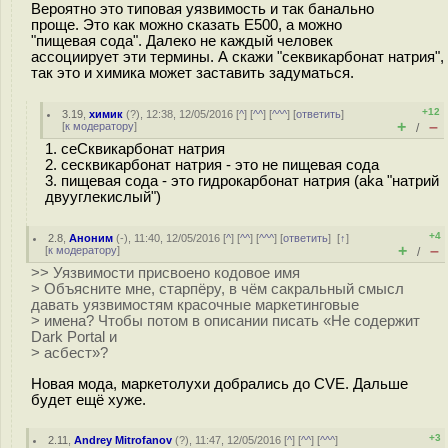
Вероятно это типовая уязвимость и так банально
проще. Это как можно сказать Е500, а можно
"пищевая сода". Далеко не каждый человек
ассоциирует эти термины. А скажи "секвикарбонат натрия",
так это и химика может заставить задуматься.
+12
3.19
,
химик
(
?
), 12:38, 12/05/2016 [
^
] [
^^
] [
^^^
] [
ответить
]
+
–
[
к модератору
]
/
1. сеСквикарбонат натрия
2. сесквикарбонат натрия - это не пищевая сода
3. пищевая сода - это гидрокарбонат натрия (aka "натрий
двууглекислый")
+4
2.8
,
Аноним
(
-
), 11:40, 12/05/2016 [
^
] [
^^
] [
^^^
] [
ответить
]
[
↑
]
+
–
[
к модератору
]
/
>> Уязвимости присвоено кодовое имя
> Объясните мне, старпёру, в чём сакральный смысл
давать уязвимостям красочные маркетинговые
> имена? Чтобы потом в описании писать «Не содержит
Dark Portal и
> асбест»?
Новая мода, маркетолухи добрались до CVE. Дальше
будет ещё хуже.
+3
2.11
,
Andrey Mitrofanov
(
?
), 11:47, 12/05/2016 [
^
] [
^^
] [
^^^
]