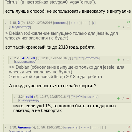
"cirrus" (в настройках stdvga=0, vga="cirrus").
есть лучше способ: не использовать видеокарту в виртуалке
+3
1.18
,
й
(
?
), 12:29, 12/05/2016 [
ответить
] [
﹢﹢﹢
] [
· · ·
]
[
↓
]
+
–
[
к модератору
]
/
> Debian (обновление выпущено только для jessie, для
wheezy исправления не будет)
вот такой хреновый lts до 2018 года, ребята
2.23
,
Аноним
(
-
), 12:49, 12/05/2016 [
^
] [
^^
] [
^^^
] [
ответить
]
+
–
/
[
к модератору
]
>> Debian (обновление выпущено только для jessie, для
wheezy исправления не будет)
> вот такой хреновый lts до 2018 года, ребята
А откуда уверенность что не забэкпортят?
3.24
,
tolid
(
?
), 12:57, 12/05/2016 [
^
] [
^^
] [
^^^
] [
ответить
]
+
–
/
[
к модератору
]
имхо, если уж LTS, то должно быть в стандартных
пакетах, а не бэкпортах
–2
1.30
,
Аноним
(
-
), 13:56, 12/05/2016 [
ответить
] [
﹢﹢﹢
] [
· · ·
]
[
↑
]
+
–
[
к модератору
]
/