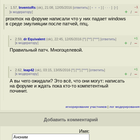
–1
1.57
,
InventoRs
(
ok
), 21:08, 12/05/2016 [
ответить
] [
﹢﹢﹢
] [
· · ·
]
[
↑
]
+
–
[
к модератору
]
/
proxmox на форуме написали что у них падает windows
в среде эмулияции после патчей, ппц.
+1
2.59
,
dr Equivalent
(
ok
), 22:45, 12/05/2016 [
^
] [
^^
] [
^^^
] [
ответить
]
+
–
[
к модератору
]
/
Правильный патч. Многоцелевой.
+1
2.62
,
leap42
(
ok
), 03:15, 13/05/2016 [
^
] [
^^
] [
^^^
] [
ответить
]
+
–
[
к модератору
]
/
А вы чего ожидали? Это всё, что они могут: написать
на форуме и ждать пока кто-то компетентный
починит.
игнорирование участников
|
лог модерирования
Добавить комментарий
Имя: