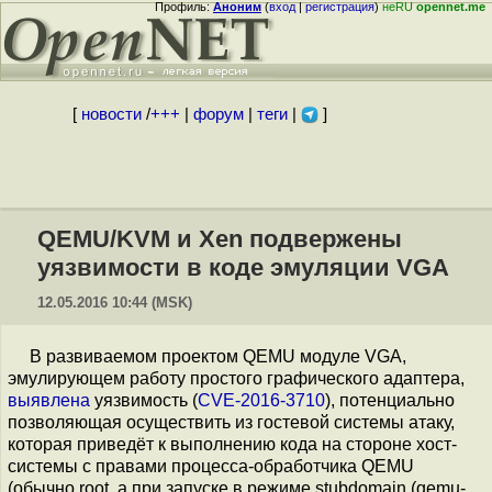
Профиль:
Аноним
(
вход
|
регистрация
)
неRU
opennet.me
[
новости
/
+++
|
форум
|
теги
|
]
QEMU/KVM и Xen подвержены
уязвимости в коде эмуляции VGA
12.05.2016 10:44 (MSK)
В развиваемом проектом QEMU модуле VGA,
эмулирующем работу простого графического адаптера,
выявлена
уязвимость (
CVE-2016-3710
), потенциально
позволяющая осуществить из гостевой системы атаку,
которая приведёт к выполнению кода на стороне хост-
системы с правами процесса-обработчика QEMU
(обычно root, а при запуске в режиме stubdomain (qemu-