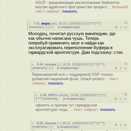
ASLR - рандомизация расположение библиотек
внутри адресного пространства процесс...
большой
текст свёрнут,
показать
+4
7.42
,
angra
(
ok
), 16:15, 12/05/2016 [
^
] [
^^
] [
^^^
]
+
–
[
ответить
]
[
↓
] [
↑
] [
к модератору
]
/
Молодец, почитал русскую википедию, где
как обычно написана чушь. Теперь
попробуй применить мозг и найди как
эксплуатировать переполнение буфера в
гарвардской архитектуре. Дам подсказку: стек.
–1
8.44
,
Аноним
(
-
), 16:33, 12/05/2016 [
^
] [
^^
] [
^^^
]
+
–
[
ответить
]
[
↓
] [
к модератору
]
/
Перекомпиляй всё с поддержкой SSP только
добавляй пацанячий флаг -fstack-protect...
текст
свёрнут,
показать
–1
9.46
,
MPEG LA
(
ok
), 16:56, 12/05/2016 [
^
] [
^^
]
+
–
[
^^^
] [
ответить
]
[
к модератору
]
/
офигеть и причем тут гарвардская
архитектура тогда ...
текст свёрнут,
показать
8.60
,
Аноним
(
-
), 00:12, 13/05/2016 [
^
] [
^^
] [
^^^
]
+
–
/
[
ответить
]
[
↑
] [
к модератору
]