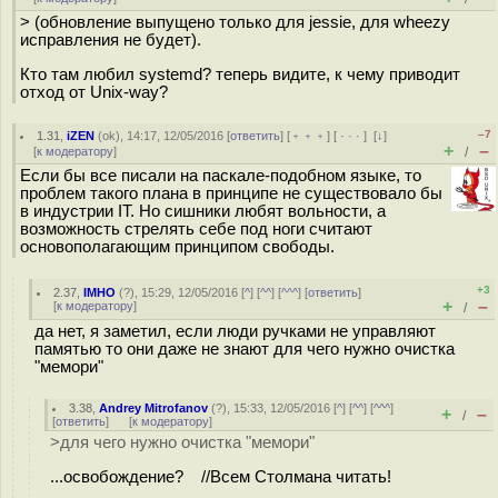
> (обновление выпущено только для jessie, для wheezy
исправления не будет).
Кто там любил systemd? теперь видите, к чему приводит
отход от Unix-way?
–7
1.31
,
iZEN
(
ok
), 14:17, 12/05/2016 [
ответить
] [
﹢﹢﹢
] [
· · ·
]
[
↓
]
+
–
[
к модератору
]
/
Если бы все писали на паскале-подобном языке, то
проблем такого плана в принципе не существовало бы
в индустрии IT. Но сишники любят вольности, а
возможность стрелять себе под ноги считают
основополагающим принципом свободы.
+3
2.37
,
IMHO
(
?
), 15:29, 12/05/2016 [
^
] [
^^
] [
^^^
] [
ответить
]
+
–
[
к модератору
]
/
да нет, я заметил, если люди ручками не управляют
памятью то они даже не знают для чего нужно очистка
"мемори"
3.38
,
Andrey Mitrofanov
(
?
), 15:33, 12/05/2016 [
^
] [
^^
] [
^^^
]
+
–
/
[
ответить
]
[
к модератору
]
>для чего нужно очистка "мемори"
...освобождение? //Всем Столмана читать!