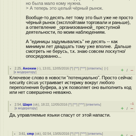
но была мало кому нужна.
> А теперь это целый чёрный рынок.
Вообще-то десять лет тому это был уже не просто
чёрный рынок (эксплойтами торговали и раньше),
а ответвление _организованной_ преступной
деятельности, по моим наблюдениям.
А "единицы задумывались" не десять -- как
минимум лет двадцать тому уже вполне. Дальше
смотреть не берусь, т.к. знаю совсем лоскутно/
опосредованно...
2.25
,
Аноним
(
-
), 13:01, 12/05/2016 [
^
] [
^^
] [
^^^
] [
ответить
]
[
↑
]
+
–
/
[
к модератору
]
Ключевое слово в новости "потенциально". Просто сейчас
security circus устраивает истерику вокруг любого
переполнения буфера, а уж позволяет оно выполнить код
или нет совершенно неважно.
–1
2.54
,
Шарп
(
ok
), 18:22, 12/05/2016 [
^
] [
^^
] [
^^^
] [
ответить
]
+
–
[
к модератору
]
/
Да, управляемые языки спасут от этой напасти.
3.61
,
cmp
(
ok
), 02:54, 13/05/2016 [
^
] [
^^
] [
^^^
] [
ответить
]
+
–
/