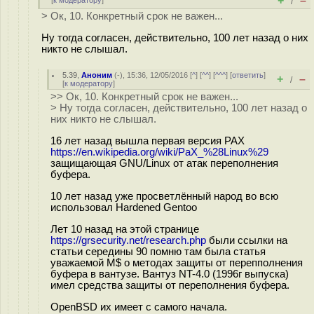
+
–
[
к модератору
]
/
> Ок, 10. Конкретный срок не важен...
Ну тогда согласен, действительно, 100 лет назад о них
никто не слышал.
5.39
,
Аноним
(
-
), 15:36, 12/05/2016 [
^
] [
^^
] [
^^^
] [
ответить
]
+
–
/
[
к модератору
]
>> Ок, 10. Конкретный срок не важен...
> Ну тогда согласен, действительно, 100 лет назад о
них никто не слышал.
16 лет назад вышла первая версия PAX
https://en.wikipedia.org/wiki/PaX_%28Linux%29
защищающая GNU/Linux от атак переполнения
буфера.
10 лет назад уже просветлённый народ во всю
использовал Hardened Gentoo
Лет 10 назад на этой странице
https://grsecurity.net/research.php
были ссылки на
статьи середины 90 помню там была статья
уважаемой M$ о методах защиты от перепполнения
буфера в вантузе. Вантуз NT-4.0 (1996г выпуска)
имел средства защиты от переполнения буфера.
OpenBSD их имеет с самого начала.