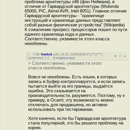
проблема архитектуры х86 (фон Неймана), в
отличие от Гарвардской архитектуры (Motorola
65000, PIC, Atmel AVR, Intel 8051). Главное отличие
Гарвардской архитектуры - "хранилище
инструкций и хранилище данных представляют
собой разные физические устройства" (Wikipedia)
К сожалению прогресс процессоров пошел по пути
единого хранилища кода и данных.
Соответственно, уязвимости этого класса
неизбежны.
7.34
,
freehck
(
ok
), 15:15, 12/05/2016 [
^
] [
^^
] [
^^^
]
+
–
/
[
ответить
]
[
↓
] [
к модератору
]
> Соответственно, уязвимости этого
класса неизбежны.
Вовсе не неизбежны. Есть языки, в которых
запись в буфер контроллируется, и если запись
пытается выйти за его границы, выдаётся
ошибка. Это сказывается на
производительности, разумеется. Поэтому, ну к
примеру, в Ocaml, эту возможность можно
отключать для продакшена, но активно
использовать при тестировании.
Хотя конечно, если бы Гарвардская архитектура
стала популярной, это бы решило проблему на
корню.