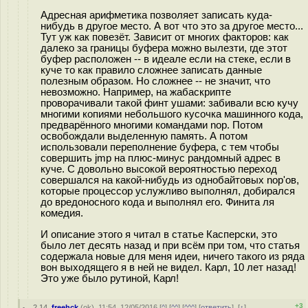
Адресная арифметика позволяет записать куда-
нибудь в другое место. А вот что это за другое место...
Тут уж как повезёт. Зависит от многих факторов: как
далеко за границы буфера можно вылезти, где этот
буфер расположен -- в идеале если на стеке, если в
куче то как правило сложнее записать данные
полезным образом. Но сложнее -- не значит, что
невозможно. Например, на жабаскрипте
проворачивали такой финт ушами: забивали всю кучу
многими копиями небольшого кусочка машинного кода,
предварённого многими командами nop. Потом
освобождали выделенную память. А потом
использовали переполнение буфера, с тем чтобы
совершить jmp на плюс-минус рандомный адрес в
куче. С довольно высокой вероятностью переход
совершался на какой-нибудь из однобайтовых nop'ов,
которые процессор услужливо выполнял, добирался
до вредоносного кода и выполнял его. Финита ля
комедия.
И описание этого я читал в статье Касперски, это
было лет десять назад и при всём при том, что статья
содержала новые для меня идеи, ничего такого из ряда
вон выходящего я в ней не видел. Карл, 10 лет назад!
Это уже было рутиной, Карл!
+3
2.14
,
freehck
(
ok
), 11:54, 12/05/2016 [
^
] [
^^
] [
^^^
] [
ответить
]
[
↑
]