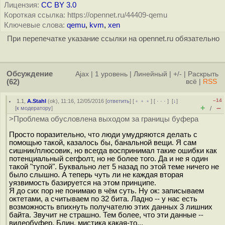
Лицензия:
CC BY 3.0
Короткая ссылка: https://opennet.ru/44409-qemu
Ключевые слова:
qemu
,
kvm
,
xen
При перепечатке указание ссылки на opennet.ru обязательно
Обсуждение
Ajax
|
1 уровень
|
Линейный
|
+/-
|
Раскрыть
(62)
всё
|
RSS
–14
1.1
,
A.Stahl
(
ok
), 11:16, 12/05/2016 [
ответить
] [
﹢﹢﹢
] [
· · ·
]
[
↓
]
+
–
[
к модератору
]
/
>Проблема обусловлена выходом за границы буфера
Просто поразительно, что люди умудряются делать с
помощью такой, казалось бы, банальной вещи. Я сам
сишник/плюсовик, но всегда воспринимал такие ошибки как
потенциальный сегфолт, но не более того. Да и не я один
такой "тупой". Буквально лет 5 назад по этой теме ничего не
было слышно. А теперь чуть ли не каждая вторая
уязвимость базируется на этом принципе.
Я до сих пор не понимаю в чём суть. Ну ок: записываем
октетами, а считываем по 32 бита. Ладно -- у нас есть
возможность впихнуть получателю этих данных 3 лишних
байта. Звучит не страшно. Тем более, что эти данные --
видеобуфер. Блин, мистика какая-то...