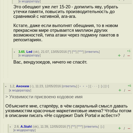
[
к модератору
]
Это обещают уже лет 15-20 - допилить яву, убрать
утечки памяти, повысить производительность до
сравнимой с нативной, ага-ага.
Кстате, даже если выполнят обещания, то в новом
прекрасном мире отрывается миллион других
возможностей, типа атаки через подмену пакетов в
репозитариях.
+1
3.65
,
Led
(
ok
), 21:07, 13/05/2016 [
^
] [
^^
] [
^^^
] [
ответить
]
+
–
[
к модератору
]
/
Вас, вендузоедов, ничего не спасёт.
+6
1.2
,
Аноним
(
-
), 11:23, 12/05/2016 [
ответить
] [
﹢﹢﹢
] [
· · ·
]
[
↓
] [
↑
]
+
–
[
к модератору
]
/
> Уязвимости присвоено кодовое имя
Объясните мне, старпёру, в чём сакральный смысл давать
уязвимостям красочные маркетинговые имена? Чтобы потом
в описании писать «Не содержит Dark Portal и асбест»?
2.6
,
A.Stahl
(
ok
), 11:39, 12/05/2016 [
^
] [
^^
] [
^^^
] [
ответить
]
[
↓
]
+
–
/
[
к модератору
]