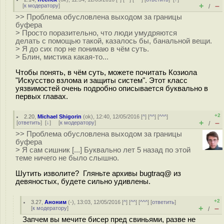
+
–
[
к модератору
]
/
>> Проблема обусловлена выходом за границы
буфера
> Просто поразительно, что люди умудряются
делать с помощью такой, казалось бы, банальной вещи.
> Я до сих пор не понимаю в чём суть.
> Блин, мистика какая-то...
Чтобы понять, в чём суть, можете почитать Козиола
"Искусство взлома и защиты систем". Этот класс
уязвимостей очень подробно описывается буквально в
первых главах.
+2
2.20
,
Michael Shigorin
(
ok
), 12:40, 12/05/2016 [
^
] [
^^
] [
^^^
]
+
–
[
ответить
]
[
↓
] [
к модератору
]
/
>> Проблема обусловлена выходом за границы
буфера
> Я сам сишник [...] Буквально лет 5 назад по этой
теме ничего не было слышно.
Шутить изволите? Гляньте архивы bugtraq@ из
девяностых, будете сильно удивлены.
+2
3.27
,
Аноним
(
-
), 13:03, 12/05/2016 [
^
] [
^^
] [
^^^
] [
ответить
]
+
–
[
к модератору
]
/
Запчем вы мечите бисер пред свиньями, разве не