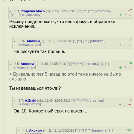
–7
2.3
,
Programer4neo
(
?
), 11:37, 12/05/2016 [
^
] [
^^
] [
^^^
] [
ответить
]
+
–
[
↓
] [
к модератору
]
/
Рискну предположить, что весь фокус в обработке
исключения...
+6
3.26
,
Аноним
(
-
), 13:02, 12/05/2016 [
^
] [
^^
] [
^^^
] [
ответить
]
+
–
[
к модератору
]
/
Не рискуйте так больше.
+8
2.5
,
Аноним
(
-
), 11:38, 12/05/2016 [
^
] [
^^
] [
^^^
] [
ответить
]
[
↓
] [
↑
]
+
–
[
к модератору
]
/
> Буквально лет 5 назад по этой теме ничего не было
слышно
Ты издеваешься что-ли?
–4
3.7
,
A.Stahl
(
ok
), 11:40, 12/05/2016 [
^
] [
^^
] [
^^^
] [
ответить
]
+
–
[
к модератору
]
/
Ок, 10. Конкретный срок не важен...
+12
4.9
,
Аноним
(
-
), 11:42, 12/05/2016 [
^
] [
^^
] [
^^^
] [
ответить
]
[
↓
]