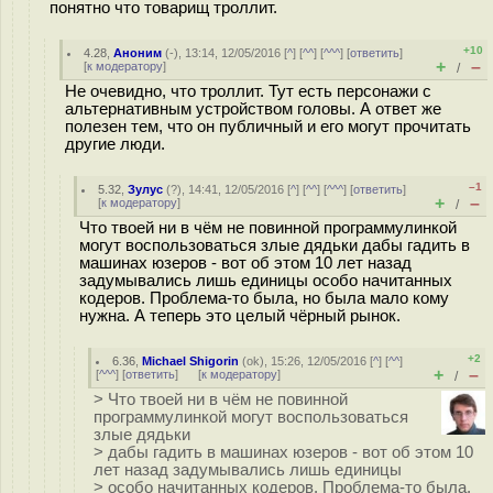
понятно что товарищ троллит.
+10
4.28
,
Аноним
(
-
), 13:14, 12/05/2016 [
^
] [
^^
] [
^^^
] [
ответить
]
+
–
[
к модератору
]
/
Не очевидно, что троллит. Тут есть персонажи с
альтернативным устройством головы. А ответ же
полезен тем, что он публичный и его могут прочитать
другие люди.
–1
5.32
,
Зулус
(
?
), 14:41, 12/05/2016 [
^
] [
^^
] [
^^^
] [
ответить
]
+
–
[
к модератору
]
/
Что твоей ни в чём не повинной программулинкой
могут воспользоваться злые дядьки дабы гадить в
машинах юзеров - вот об этом 10 лет назад
задумывались лишь единицы особо начитанных
кодеров. Проблема-то была, но была мало кому
нужна. А теперь это целый чёрный рынок.
+2
6.36
,
Michael Shigorin
(
ok
), 15:26, 12/05/2016 [
^
] [
^^
]
+
–
[
^^^
] [
ответить
]
[
к модератору
]
/
> Что твоей ни в чём не повинной
программулинкой могут воспользоваться
злые дядьки
> дабы гадить в машинах юзеров - вот об этом 10
лет назад задумывались лишь единицы
> особо начитанных кодеров. Проблема-то была,