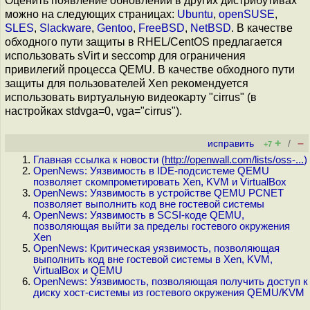
Оценить появление обновлений в других дистрибутивах
можно на следующих страницах:
Ubuntu
,
openSUSE
,
SLES
,
Slackware
,
Gentoo
,
FreeBSD
,
NetBSD
. В качестве
обходного пути защиты в RHEL/CentOS предлагается
использовать sVirt и seccomp для ограничения
привилегий процесса QEMU. В качестве обходного пути
защиты для пользователей Xen рекомендуется
использовать виртуальную видеокарту "cirrus" (в
настройках stdvga=0, vga="cirrus").
+
–
исправить
/
+7
Главная ссылка к новости (
http://openwall.com/lists/oss-...
)
OpenNews: Уязвимость в IDE-подсистеме QEMU
позволяет скомпрометировать Xen, KVM и VirtualBox
OpenNews: Уязвимость в устройстве QEMU PCNET
позволяет выполнить код вне гостевой системы
OpenNews: Уязвимость в SCSI-коде QEMU,
позволяющая выйти за пределы гостевого окружения
Xen
OpenNews: Критическая уязвимость, позволяющая
выполнить код вне гостевой системы в Xen, KVM,
VirtualBox и QEMU
OpenNews: Уязвимость, позволяющая получить доступ к
диску хост-системы из гостевого окружения QEMU/KVM