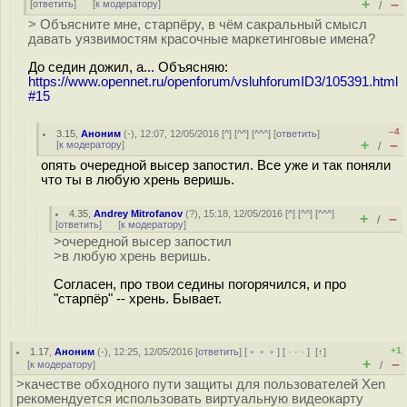
+
–
[
ответить
]
[
к модератору
]
/
> Объясните мне, старпёру, в чём сакральный смысл
давать уязвимостям красочные маркетинговые имена?
До седин дожил, а... Объясняю:
https://www.opennet.ru/openforum/vsluhforumID3/105391.html
#15
–4
3.15
,
Аноним
(
-
), 12:07, 12/05/2016 [
^
] [
^^
] [
^^^
] [
ответить
]
+
–
[
к модератору
]
/
опять очередной высер запостил. Все уже и так поняли
что ты в любую хрень веришь.
4.35
,
Andrey Mitrofanov
(
?
), 15:18, 12/05/2016 [
^
] [
^^
] [
^^^
]
+
–
/
[
ответить
]
[
к модератору
]
>очередной высер запостил
>в любую хрень веришь.
Согласен, про твои седины погорячился, и про
"старпёр" -- хрень. Бывает.
+1
1.17
,
Аноним
(
-
), 12:25, 12/05/2016 [
ответить
] [
﹢﹢﹢
] [
· · ·
]
[
↑
]
+
–
[
к модератору
]
/
>качестве обходного пути защиты для пользователей Xen
рекомендуется использовать виртуальную видеокарту