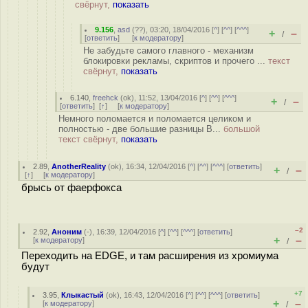
свёрнут,
показать
9.156
,
asd
(
??
), 03:20, 18/04/2016 [
^
] [
^^
] [
^^^
]
+
–
/
[
ответить
]
[
к модератору
]
Не забудьте самого главного - механизм
блокировки рекламы, скриптов и прочего ...
текст
свёрнут,
показать
6.140
,
freehck
(
ok
), 11:52, 13/04/2016 [
^
] [
^^
] [
^^^
]
+
–
/
[
ответить
]
[
↑
] [
к модератору
]
Немного поломается и поломается целиком и
полностью - две большие разницы В...
большой
текст свёрнут,
показать
2.89
,
AnotherReality
(
ok
), 16:34, 12/04/2016 [
^
] [
^^
] [
^^^
] [
ответить
]
+
–
/
[
↑
] [
к модератору
]
брысь от фаерфокса
–2
2.92
,
Аноним
(
-
), 16:39, 12/04/2016 [
^
] [
^^
] [
^^^
] [
ответить
]
+
–
[
к модератору
]
/
Переходить на EDGE, и там расширения из хромиума
будут
+7
3.95
,
Клыкастый
(
ok
), 16:43, 12/04/2016 [
^
] [
^^
] [
^^^
] [
ответить
]
+
–
[
к модератору
]
/