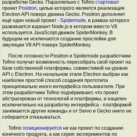
разработки Gecko. Параллельно с Tofino
стартовал
проект
Positron
, целью которого является реализация
Electron API поверх движка Gecko. Positron дополняет
ещё один новый проект -
Spidernode
, в рамках которого
развивается вариант Node.js в котором вместо V8
используется JavaScript-движок SpiderMonkey. В
будущем не исключается создание прослойки для
эмуляции V8 API поверх SpiderMonkey.
После готовности Positron и Spidernode разработчики
Tofino получат возможность пересобрать свой проект на
базе собственной платформы, совместимой на уровне
API с Electron. На начальном этапе Electron выбран как
наиболее простой способ создания прототипа
принципиально иного интерфейса пользователя. При
этом разработчики Tofino подчёркивают, что проект
абстрагирован от технологий и платформы, и нацелен
исключительно на разработку интерфейса - платформой
занимаются другие команды и от Servo и Gecko никто не
собирается отказываться.
Tofino
позиционируется
не как проект по созданию
конечного продукта, а как серия экспериментов по