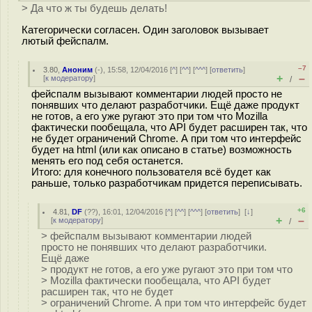
> Да что ж ты будешь делать!
Категорически согласен. Один заголовок вызывает
лютый фейспалм.
–7
3.80
,
Аноним
(
-
), 15:58, 12/04/2016 [
^
] [
^^
] [
^^^
] [
ответить
]
+
–
[
к модератору
]
/
фейспалм вызывают комментарии людей просто не
понявших что делают разработчики. Ещё даже продукт
не готов, а его уже ругают это при том что Mozilla
фактически пообещала, что API будет расширен так, что
не будет ограничений Chrome. А при том что интерфейс
будет на html (или как описано в статье) возможность
менять его под себя останется.
Итого: для конечного пользователя всё будет как
раньше, только разработчикам придется переписывать.
+6
4.81
,
DF
(
??
), 16:01, 12/04/2016 [
^
] [
^^
] [
^^^
] [
ответить
]
[
↓
]
+
–
[
к модератору
]
/
> фейспалм вызывают комментарии людей
просто не понявших что делают разработчики.
Ещё даже
> продукт не готов, а его уже ругают это при том что
> Mozilla фактически пообещала, что API будет
расширен так, что не будет
> ограничений Chrome. А при том что интерфейс будет