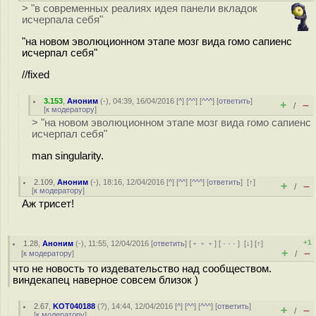
> "в современных реалиях идея панели вкладок
исчерпала себя"
"на новом эволюционном этапе мозг вида гомо сапиенс
исчерпал себя"
//fixed
3.153
,
Аноним
(
-
), 04:39, 16/04/2016 [
^
] [
^^
] [
^^^
] [
ответить
]
+
–
/
[
к модератору
]
> "на новом эволюционном этапе мозг вида гомо сапиенс
исчерпал себя"
man singularity.
2.109
,
Аноним
(
-
), 18:16, 12/04/2016 [
^
] [
^^
] [
^^^
] [
ответить
]
[
↑
]
+
–
/
[
к модератору
]
Аж трисет!
+1
1.28
,
Аноним
(
-
), 11:55, 12/04/2016 [
ответить
] [
﹢﹢﹢
] [
· · ·
]
[
↓
] [
↑
]
+
–
[
к модератору
]
/
что не новость то издевательство над сообществом.
виндекапец наверное совсем близок )
2.67
,
KOT040188
(
?
), 14:44, 12/04/2016 [
^
] [
^^
] [
^^^
] [
ответить
]
+
–
/
[
к модератору
]