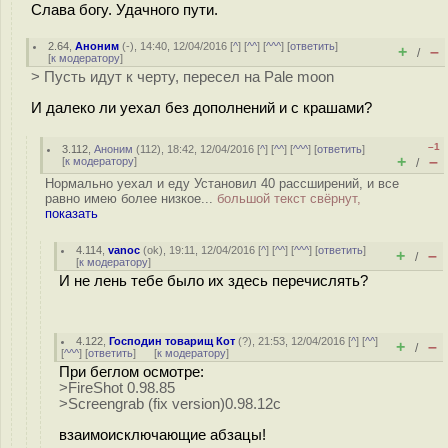
Слава богу. Удачного пути.
2.64
,
Аноним
(
-
), 14:40, 12/04/2016 [
^
] [
^^
] [
^^^
] [
ответить
]
+
–
/
[
к модератору
]
> Пусть идут к черту, пересел на Pale moon
И далеко ли уехал без дополнений и с крашами?
–1
3.112
,
Аноним
(
112
), 18:42, 12/04/2016 [
^
] [
^^
] [
^^^
] [
ответить
]
+
–
[
к модератору
]
/
Нормально уехал и еду Установил 40 рассширений, и все
равно имею более низкое...
большой текст свёрнут,
показать
4.114
,
vanoc
(
ok
), 19:11, 12/04/2016 [
^
] [
^^
] [
^^^
] [
ответить
]
+
–
/
[
к модератору
]
И не лень тебе было их здесь перечислять?
4.122
,
Господин товарищ Кот
(
?
), 21:53, 12/04/2016 [
^
] [
^^
]
+
–
/
[
^^^
] [
ответить
]
[
к модератору
]
При беглом осмотре:
>FireShot 0.98.85
>Screengrab (fix version)0.98.12c
взаимоисключающие абзацы!