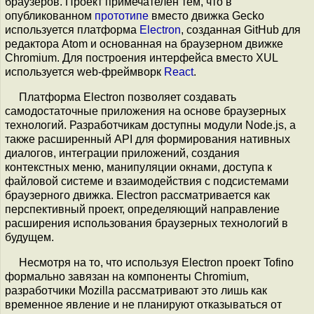
браузеров. Проект примечателен тем, что в
опубликованном
прототипе
вместо движка Gecko
используется платформа
Electron
, созданная GitHub для
редактора Atom и основанная на браузерном движке
Chromium. Для построения интерфейса вместо XUL
используется web-фреймворк
React
.
Платформа Electron позволяет создавать
самодостаточные приложения на основе браузерных
технологий. Разработчикам доступны модули Node.js, а
также расширенный API для формирования нативных
диалогов, интеграции приложений, создания
контекстных меню, манипуляции окнами, доступа к
файловой системе и взаимодействия с подсистемами
браузерного движка. Electron рассматривается как
перспективный проект, определяющий направление
расширения использования браузерных технологий в
будущем.
Несмотря на то, что используя Electron проект Tofino
формально завязан на компоненты Chromium,
разработчики Mozilla рассматривают это лишь как
временное явление и не планируют отказываться от