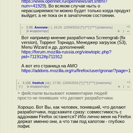
https://www.opennet.ru/opennews/art.shtml?
num=41929
). Во всяком случае ныть о
нерасширяемости можно будет только когда продукт
выйдет, а не пока он в зачаточном состоянии.
+2
5.88
,
Аноним
(
-
), 16:24, 12/04/2016 [
^
] [
^^
] [
^^^
] [
ответить
]
+
–
[
к модератору
]
/
Вот например мнение разработчика Screengrab (fix
version), Торрент Торнадо, Менеджер загрузок (S3),
Menu Wizard и др. дополнений:
https://forum.mozilla-russia.org/viewtopic.php?
pid=711912#p711912
А вот его страница на AMO
https://addons.mozilla.org/ru/firefox/user/gronar/?page=1
+1
4.106
,
freehck
(
ok
), 17:50, 12/04/2016 [
^
] [
^^
] [
^^^
] [
ответить
]
+
–
[
↑
] [
к модератору
]
/
> фейспалм вызывают комментарии людей
просто не понявших что делают разработчики.
Хорошо. Вот Вы, как человек, понявший, что делают
разработчики, подскажите сразу: совместимость с
аддонами Firefox останется? Ибо лично меня на Firefox
держат именно они, а что там под капотом - глубоко
пофиг.