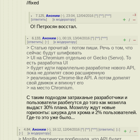
//fixed
–3
7.125
,
Аноним
(
-
), 23:04, 12/04/2016 [
^
] [
^^
] [
^^^
]
+
–
[
ответить
]
[
к модератору
]
/
О! Петросян восстал.
6.133
,
Аноним
(
-
), 00:19, 13/04/2016 [
^
] [
^^
] [
^^^
]
+
–
/
[
ответить
]
[
↑
] [
к модератору
]
> Статью прочитай - потом пиши. Речь о том, что
сейчас будут шлифовать
> UI на Chromium отдельно от Gecko (Servo). То
есть разработка UI
> будет идти параллельно разработке нового API,
пока не допилят свою расширенную
> реализацию Chrome-like API. А потом допилят
свой движок и впихнут его
> на место Chromium.
С таким подходом затраханые разработчики и
пользователи разбегутся до того как мозилла
выдаст 30% плана. Мозиллу ждут новые
горизонты: шкурка для хрома и 2% пользователей.
Где-то это уже было...
4.84
,
Аноним
(
-
), 16:12, 12/04/2016 [
^
] [
^^
] [
^^^
] [
ответить
]
[
↓
]
+
–
/
[
↑
] [
к модератору
]
> Mozilla фактически пообещала, что API будет