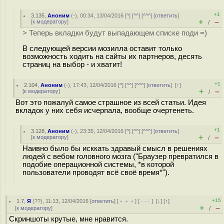
+1
3.135
,
Аноним
(
-
), 00:34, 13/04/2016 [
^
] [
^^
] [
^^^
] [
ответить
]
+
–
[
к модератору
]
/
> Теперь вкладки будут выпадающем списке поди =)
В следующей версии мозилла оставит только
возможность ходить на сайты их партнеров, десять
страниц на выбор - и хватит!
+1
2.104
,
Аноним
(
-
), 17:43, 12/04/2016 [
^
] [
^^
] [
^^^
] [
ответить
]
[
↑
]
+
–
[
к модератору
]
/
Вот это пожалуй самое страшное из всей статьи. Идея
вкладок у них себя исчерпала, вообще очертенеть.
+1
3.128
,
Аноним
(
-
), 23:35, 12/04/2016 [
^
] [
^^
] [
^^^
] [
ответить
]
+
–
[
к модератору
]
/
Наивно было бы исккать здравый смысл в решениях
людей с вебом головного мозга ("Браузер превратился в
подобие операционной системы, *в которой
пользователи проводят всё своё время*").
+15
1.7
,
Я
(
??
), 11:13, 12/04/2016 [
ответить
] [
﹢﹢﹢
] [
· · ·
]
[
↓
] [
↑
]
+
–
[
к модератору
]
/
Скриншоты крутые, мне нравится.