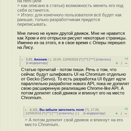
на html (или
> как описано в статье) возможность менять его под
себя останется.
> Итого: для конечного пользователя всё будет как
раньше, только разработчикам придется
переписывать.
Мне лично не нужен другой движок. Мне не нравится
как Хром и его отпрыски рисуют некоторые страницы.
Именно из-за этого, я в свое время с Оперы перешел
на Лису.
+2
5.83
,
Аноним
(
-
), 16:04, 12/04/2016 [
^
] [
^^
] [
^^^
] [
ответить
]
+
–
[
к модератору
]
/
Статью прочитай - потом пиши. Речь о том, что
сейчас будут шлифовать UI на Chromium отдельно
от Gecko (Servo). То есть разработка UI будет идти
параллельно разработке нового API, пока не допилят
свою расширенную реализацию Chrome-like API. А
потом допилят свой движок и впихнут его на место
Chromium.
+5
6.101
,
Вы забыли заполнить поле
(
?
), 17:28,
+
–
12/04/2016 [
^
] [
^^
] [
^^^
] [
ответить
]
[
↓
] [
к модератору
]
/
> А потом допилят свой движок и впихнут на его
место Chromium.