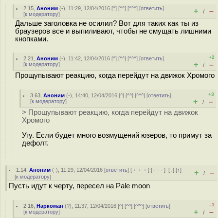
2.15
,
Аноним
(
-
), 11:29, 12/04/2016 [
^
] [
^^
] [
^^^
] [
ответить
]
+
–
/
[
к модератору
]
Дальше заголовка не осилил? Вот для таких как ты из
браузеров все и выпиливают, чтобы не смущать лишними
кнопками.
+2
2.21
,
Аноним
(
-
), 11:42, 12/04/2016 [
^
] [
^^
] [
^^^
] [
ответить
]
+
–
[
к модератору
]
/
Прощупывают реакцию, когда перейдут на движок Хромого
+3
3.63
,
Аноним
(
-
), 14:40, 12/04/2016 [
^
] [
^^
] [
^^^
] [
ответить
]
+
–
[
к модератору
]
/
> Прощупывают реакцию, когда перейдут на движок
Хромого
Угу. Если будет много возмущений юзеров, то примут за
дефолт.
1.14
,
Аноним
(
-
), 11:29, 12/04/2016 [
ответить
] [
﹢﹢﹢
] [
· · ·
]
[
↓
] [
↑
]
+
–
/
[
к модератору
]
Пусть идут к черту, пересел на Pale moon
–1
2.16
,
Наркоман
(
?
), 11:37, 12/04/2016 [
^
] [
^^
] [
^^^
] [
ответить
]
+
–
[
к модератору
]
/