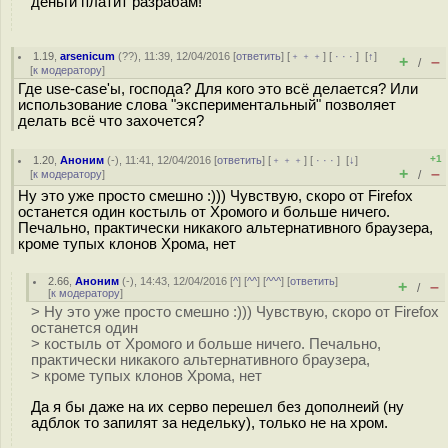
деньги платит разрабам!
1.19
,
arsenicum
(
??
), 11:39, 12/04/2016 [
ответить
] [
﹢﹢﹢
] [
· · ·
]
[
↑
]
+
–
/
[
к модератору
]
Где use-case'ы, господа? Для кого это всё делается? Или
использование слова "экспериментальный" позволяет
делать всё что захочется?
+1
1.20
,
Аноним
(
-
), 11:41, 12/04/2016 [
ответить
] [
﹢﹢﹢
] [
· · ·
]
[
↓
]
+
–
[
к модератору
]
/
Ну это уже просто смешно :))) Чувствую, скоро от Firefox
останется один костыль от Хромого и больше ничего.
Печально, практически никакого альтернативного браузера,
кроме тупых клонов Хрома, нет
2.66
,
Аноним
(
-
), 14:43, 12/04/2016 [
^
] [
^^
] [
^^^
] [
ответить
]
+
–
/
[
к модератору
]
> Ну это уже просто смешно :))) Чувствую, скоро от Firefox
останется один
> костыль от Хромого и больше ничего. Печально,
практически никакого альтернативного браузера,
> кроме тупых клонов Хрома, нет
Да я бы даже на их серво перешел без дополнеий (ну
адблок то запилят за недельку), только не на хром.