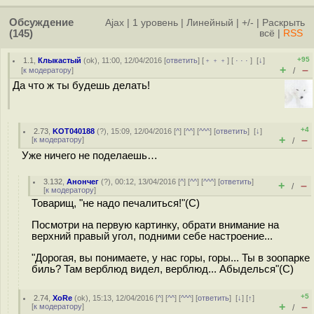
Обсуждение
Ajax
|
1 уровень
|
Линейный
|
+/-
|
Раскрыть
(145)
всё
|
RSS
+95
1.1
,
Клыкастый
(
ok
), 11:00, 12/04/2016 [
ответить
] [
﹢﹢﹢
] [
· · ·
]
[
↓
]
+
–
[
к модератору
]
/
Да что ж ты будешь делать!
+4
2.73
,
KOT040188
(
?
), 15:09, 12/04/2016 [
^
] [
^^
] [
^^^
] [
ответить
]
[
↓
]
+
–
[
к модератору
]
/
Уже ничего не поделаешь…
3.132
,
Анончег
(
?
), 00:12, 13/04/2016 [
^
] [
^^
] [
^^^
] [
ответить
]
+
–
/
[
к модератору
]
Товарищ, "не надо печалиться!"(С)
Посмотри на первую картинку, обрати внимание на
верхний правый угол, подними себе настроение...
"Дорогая, вы понимаете, у нас горы, горы... Ты в зоопарке
биль? Там верблюд видел, верблюд... Абыделься"(С)
+5
2.74
,
XoRe
(
ok
), 15:13, 12/04/2016 [
^
] [
^^
] [
^^^
] [
ответить
]
[
↓
] [
↑
]
+
–
[
к модератору
]
/