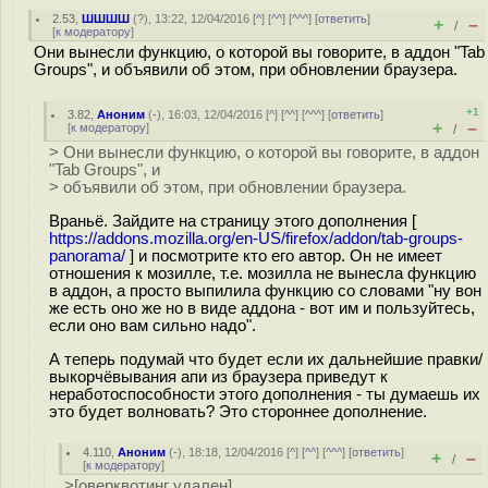
2.53
,
ШШШШ
(
?
), 13:22, 12/04/2016 [
^
] [
^^
] [
^^^
] [
ответить
]
+
–
/
[
к модератору
]
Они вынесли функцию, о которой вы говорите, в aддон "Tab
Groups", и объявили об этом, при обновлении браузера.
+1
3.82
,
Аноним
(
-
), 16:03, 12/04/2016 [
^
] [
^^
] [
^^^
] [
ответить
]
+
–
[
к модератору
]
/
> Они вынесли функцию, о которой вы говорите, в aддон
"Tab Groups", и
> объявили об этом, при обновлении браузера.
Враньё. Зайдите на страницу этого дополнения [
https://addons.mozilla.org/en-US/firefox/addon/tab-groups-
panorama/
] и посмотрите кто его автор. Он не имеет
отношения к мозилле, т.е. мозилла не вынесла функцию
в аддон, а просто выпилила функцию со словами "ну вон
же есть оно же но в виде аддона - вот им и пользуйтесь,
если оно вам сильно надо".
А теперь подумай что будет если их дальнейшие правки/
выкорчёвывания апи из браузера приведут к
неработоспособности этого дополнения - ты думаешь их
это будет волновать? Это стороннее дополнение.
4.110
,
Аноним
(
-
), 18:18, 12/04/2016 [
^
] [
^^
] [
^^^
] [
ответить
]
+
–
/
[
к модератору
]
>[оверквотинг удален]