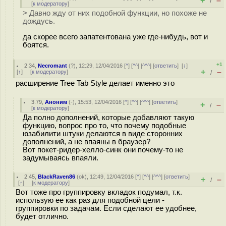
+
–
/
[
к модератору
]
> Давно жду от них подобной функции, но похоже не
дождусь.
да скорее всего запатентована уже где-нибудь, вот и
боятся.
+1
2.34
,
Necromant
(
?
), 12:29, 12/04/2016 [
^
] [
^^
] [
^^^
] [
ответить
]
[
↓
]
+
–
[
↑
] [
к модератору
]
/
расширение Tree Tab Style делает именно это
3.79
,
Аноним
(
-
), 15:53, 12/04/2016 [
^
] [
^^
] [
^^^
] [
ответить
]
+
–
/
[
к модератору
]
Да полно дополнений, которые добавляют такую
функцию, вопрос про то, что почему подобные
юзабилити штуки делаются в виде сторонних
дополнений, а не впаяны в браузер?
Вот покет-ридер-хелло-синк они почему-то не
задумываясь впаяли.
2.45
,
BlackRaven86
(
ok
), 12:49, 12/04/2016 [
^
] [
^^
] [
^^^
] [
ответить
]
+
–
/
[
↑
] [
к модератору
]
Вот тоже про группировку вкладок подумал, т.к.
использую ее как раз для подобной цели -
группировки по задачам. Если сделают ее удобнее,
будет отлично.