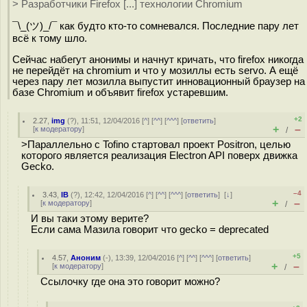
> Разработчики Firefox [...] технологии Chromium
¯\_(ツ)_/¯ как будто кто-то сомневался. Последние пару лет
всё к тому шло.
Сейчас набегут анонимы и начнут кричать, что firefox никогда
не перейдёт на chromium и что у мозиллы есть servo. А ещё
через пару лет мозилла выпустит инновационный браузер на
базе Chromium и объявит firefox устаревшим.
+2
2.27
,
img
(
?
), 11:51, 12/04/2016 [
^
] [
^^
] [
^^^
] [
ответить
]
+
–
[
к модератору
]
/
>Параллельно с Tofino стартовал проект Positron, целью
которого является реализация Electron API поверх движка
Gecko.
–4
3.43
,
IB
(
?
), 12:42, 12/04/2016 [
^
] [
^^
] [
^^^
] [
ответить
]
[
↓
]
+
–
[
к модератору
]
/
И вы таки этому верите?
Если сама Мазила говорит что gecko = deprecated
+5
4.57
,
Аноним
(
-
), 13:39, 12/04/2016 [
^
] [
^^
] [
^^^
] [
ответить
]
+
–
[
к модератору
]
/
Ссылочку где она это говорит можно?