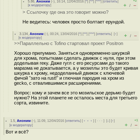
+2
5.86
,
Аноним
(
-
), 16:14, 12/04/2016 [
^
] [
^^
] [
^^^
] [
ответить
]
+
–
[
к модератору
]
/
> Ссылочку где она это говорит можно?
Не ведитесь: человек просто болтает ерундой.
3.134
,
Аноним
(
-
), 00:24, 13/04/2016 [
^
] [
^^
] [
^^^
] [
ответить
]
[
↑
]
+
–
/
[
к модератору
]
>>Параллельно с Tofino стартовал проект Positron
Хорошо прилумано. Заняться одновременно шкуркой
для хрома, попытками сделать движок с нуля, при этом
доделывая геку. Даже гугл с его ресурсами до такого
маразма не докатывается, а у мозиллы это будет кривая
шкурка к хрому, недоделанный движок с ключевой
фичой "зато на rust!" и глючная пародия на хром из
gecko, с отвалившимися расширениями.
Вопрос: кому и зачем все это мозильское дерьмо будет
нужно? На этой планете не осталось места для третьего
сорта, извините.
+1
1.5
,
Аноним
(
-
), 11:09, 12/04/2016 [
ответить
] [
﹢﹢﹢
] [
· · ·
]
[
↓
] [
↑
]
+
–
[
к модератору
]
/
Вот и всё?