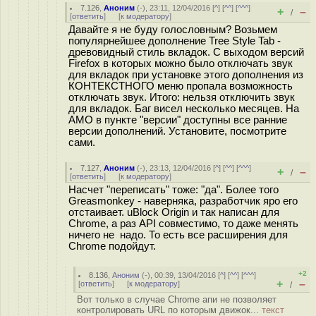
7.126
,
Аноним
(
-
), 23:11, 12/04/2016 [
^
] [
^^
] [
^^^
]
+
–
/
[
ответить
]
[
к модератору
]
Давайте я не буду голословным? Возьмем
популярнейшее дополнение Tree Style Tab -
древовидный стиль вкладок. С выходом версий
Firefox в которых можно было отключать звук
для вкладок при установке этого дополнения из
КОНТЕКСТНОГО меню пропала возможность
отключать звук. Итого: нельзя отключить звук
для вкладок. Баг висел несколько месяцев. На
AMO в пункте "версии" доступны все ранние
версии дополнений. Установите, посмотрите
сами.
7.127
,
Аноним
(
-
), 23:13, 12/04/2016 [
^
] [
^^
] [
^^^
]
+
–
/
[
ответить
]
[
к модератору
]
Насчет "переписать" тоже: "да". Более того
Greasmonkey - наверняка, разработчик яро его
отстаивает. uBlock Origin и так написан для
Chrome, а раз API совместимо, то даже менять
ничего не надо. То есть все расширения для
Chrome подойдут.
+2
8.136
,
Аноним
(
-
), 00:39, 13/04/2016 [
^
] [
^^
] [
^^^
]
+
–
[
ответить
]
[
к модератору
]
/
Вот только в случае Chrome апи не позволяет
контролировать URL по которым движок...
текст