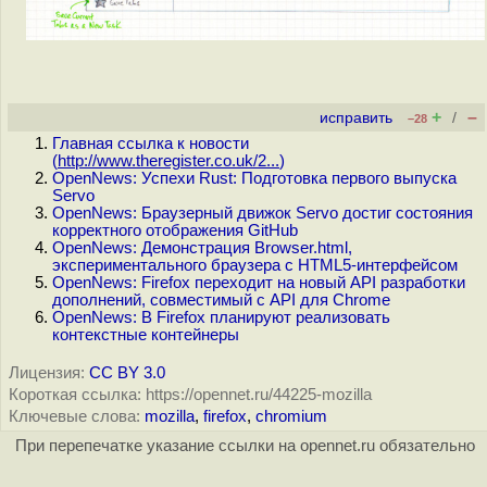
+
–
исправить
/
–28
Главная ссылка к новости
(
http://www.theregister.co.uk/2...
)
OpenNews: Успехи Rust: Подготовка первого выпуска
Servo
OpenNews: Браузерный движок Servo достиг состояния
корректного отображения GitHub
OpenNews: Демонстрация Browser.html,
экспериментального браузера с HTML5-интерфейсом
OpenNews: Firefox переходит на новый API разработки
дополнений, совместимый с API для Chrome
OpenNews: В Firefox планируют реализовать
контекстные контейнеры
Лицензия:
CC BY 3.0
Короткая ссылка: https://opennet.ru/44225-mozilla
Ключевые слова:
mozilla
,
firefox
,
chromium
При перепечатке указание ссылки на opennet.ru обязательно