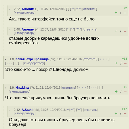
+2
2.22
,
Аноним
(
-
), 11:45, 12/04/2016 [
^
] [
^^
] [
^^^
] [
ответить
]
+
–
[
к модератору
]
/
Ага, такого интерфейса точно еще не было.
2.40
,
Аноним
(
-
), 12:37, 12/04/2016 [
^
] [
^^
] [
^^^
] [
ответить
]
+
–
/
[
к модератору
]
старые добрые карандашики удобнее всяких
evoluspencil'ов.
+13
1.8
,
Какаянахренразница
(
ok
), 11:18, 12/04/2016 [
ответить
] [
﹢﹢﹢
]
+
–
[
· · ·
]
[
↑
] [
к модератору
]
/
Это какой-то ... позор © Швондер, домком
+5
1.9
,
НяшМяш
(
?
), 11:21, 12/04/2016 [
ответить
] [
﹢﹢﹢
] [
· · ·
]
[
↓
]
+
–
[
к модератору
]
/
Что они ещё придумают, лишь бы браузер не пилить.
+17
2.12
,
A.Stahl
(
ok
), 11:26, 12/04/2016 [
^
] [
^^
] [
^^^
] [
ответить
]
+
–
[
к модератору
]
/
Они даже готовы пилить браузер лишь бы не пилить
браузер!