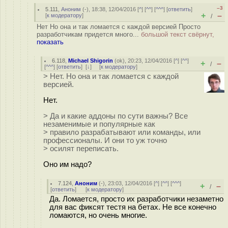
–3
5.111
,
Аноним
(
-
), 18:38, 12/04/2016 [
^
] [
^^
] [
^^^
] [
ответить
]
+
–
[
к модератору
]
/
Нет Но она и так ломается с каждой версией Просто
разработчикам придется много...
большой текст свёрнут,
показать
6.118
,
Michael Shigorin
(
ok
), 20:23, 12/04/2016 [
^
] [
^^
]
+
–
/
[
^^^
] [
ответить
]
[
↓
] [
к модератору
]
> Нет. Но она и так ломается с каждой
версией.
Нет.
> Да и какие аддоны по сути важны? Все
незаменимые и популярные как
> правило разрабатывают или команды, или
профессионалы. И они то уж точно
> осилят переписать.
Оно им надо?
7.124
,
Аноним
(
-
), 23:03, 12/04/2016 [
^
] [
^^
] [
^^^
]
+
–
/
[
ответить
]
[
к модератору
]
Да. Ломается, просто их разработчики незаметно
для вас фиксят тестя на бетах. Не все конечно
ломаются, но очень многие.