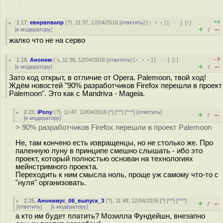
+4
1.17
,
евнрвпвапр
(
?
), 11:37, 12/04/2016 [
ответить
] [
﹢﹢﹢
] [
· · ·
]
[
↑
]
+
–
[
к модератору
]
/
жалко что не на серво
–3
1.18
,
Аноним
(
-
), 11:38, 12/04/2016 [
ответить
] [
﹢﹢﹢
] [
· · ·
]
[
↓
]
+
–
[
к модератору
]
/
Зато код открыт, в отличие от Opera. Palemoon, твой ход!
Ждём новостей "90% разработчиков Firefox перешли в проект
Palemoon". Это как с Mandriva - Mageia.
2.23
,
iPony
(
?
), 11:47, 12/04/2016 [
^
] [
^^
] [
^^^
] [
ответить
]
+
–
/
[
к модератору
]
> 90% разработчиков Firefox перешли в проект Palemoon
Не, там кончено есть извращенцы, но не столько же. Про
паленную луну в принципе смешно слышать - ибо это
проект, который полностью основан на технологиях
мейнстримного проекта.
Переходить к ним смысла ноль, проще уж самому что-то с
"нуля" организовать.
2.25
,
Анонимус_б6_выпуск_3
(
?
), 11:48, 12/04/2016 [
^
] [
^^
] [
^^^
]
+
–
/
[
ответить
]
[
к модератору
]
а кто им будет платить? Мозилла Фундейшн, внезапно