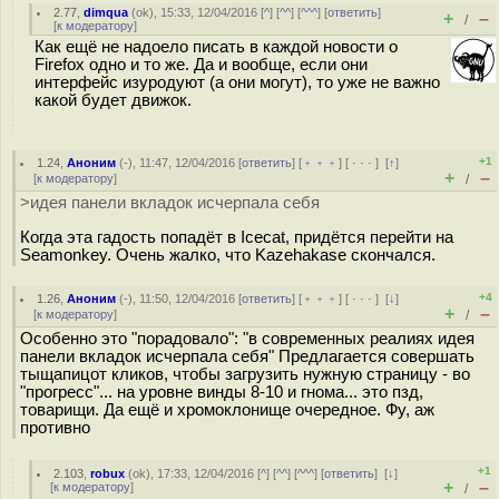
2.77
,
dimqua
(
ok
), 15:33, 12/04/2016 [
^
] [
^^
] [
^^^
] [
ответить
]
+
–
/
[
к модератору
]
Как ещё не надоело писать в каждой новости о
Firefox одно и то же. Да и вообще, если они
интерфейс изуродуют (а они могут), то уже не важно
какой будет движок.
+1
1.24
,
Аноним
(
-
), 11:47, 12/04/2016 [
ответить
] [
﹢﹢﹢
] [
· · ·
]
[
↑
]
+
–
[
к модератору
]
/
>идея панели вкладок исчерпала себя
Когда эта гадость попадёт в Icecat, придётся перейти на
Seamonkey. Очень жалко, что Kazehakase скончался.
+4
1.26
,
Аноним
(
-
), 11:50, 12/04/2016 [
ответить
] [
﹢﹢﹢
] [
· · ·
]
[
↓
]
+
–
[
к модератору
]
/
Особенно это "порадовало": "в современных реалиях идея
панели вкладок исчерпала себя" Предлагается совершать
тыщапицот кликов, чтобы загрузить нужную страницу - во
"прогресс"... на уровне винды 8-10 и гнома... это пзд,
товарищи. Да ещё и хромоклонище очередное. Фу, аж
противно
+1
2.103
,
robux
(
ok
), 17:33, 12/04/2016 [
^
] [
^^
] [
^^^
] [
ответить
]
[
↓
]
+
–
[
к модератору
]
/