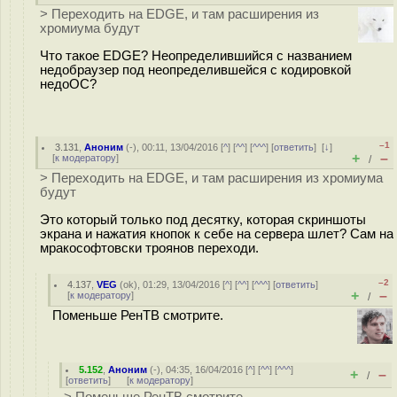
> Переходить на EDGE, и там расширения из
хромиума будут
Что такое EDGE? Неопределившийся с названием
недобраузер под неопределившейся с кодировкой
недоОС?
–1
3.131
,
Аноним
(
-
), 00:11, 13/04/2016 [
^
] [
^^
] [
^^^
] [
ответить
]
[
↓
]
+
–
[
к модератору
]
/
> Переходить на EDGE, и там расширения из хромиума
будут
Это который только под десятку, которая скриншоты
экрана и нажатия кнопок к себе на сервера шлет? Сам на
мракософтовски троянов переходи.
–2
4.137
,
VEG
(
ok
), 01:29, 13/04/2016 [
^
] [
^^
] [
^^^
] [
ответить
]
+
–
[
к модератору
]
/
Поменьше РенТВ смотрите.
5.152
,
Аноним
(
-
), 04:35, 16/04/2016 [
^
] [
^^
] [
^^^
]
+
–
/
[
ответить
]
[
к модератору
]