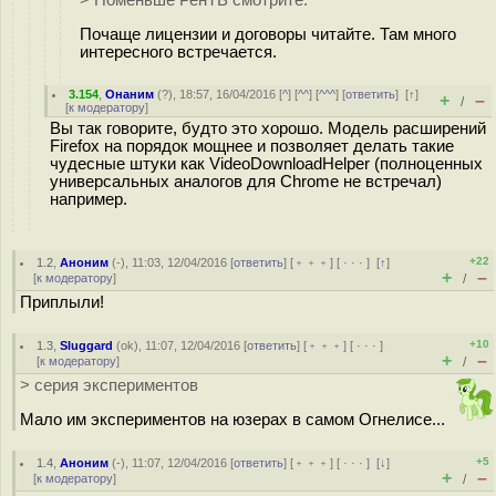
> Поменьше РенТВ смотрите.
Почаще лицензии и договоры читайте. Там много
интересного встречается.
3.154
,
Онаним
(
?
), 18:57, 16/04/2016 [
^
] [
^^
] [
^^^
] [
ответить
]
[
↑
]
+
–
/
[
к модератору
]
Вы так говорите, будто это хорошо. Модель расширений
Firefox на порядок мощнее и позволяет делать такие
чудесные штуки как VideoDownloadHelper (полноценных
универсальных аналогов для Chrome не встречал)
например.
+22
1.2
,
Аноним
(
-
), 11:03, 12/04/2016 [
ответить
] [
﹢﹢﹢
] [
· · ·
]
[
↑
]
+
–
[
к модератору
]
/
Приплыли!
+10
1.3
,
Sluggard
(
ok
), 11:07, 12/04/2016 [
ответить
] [
﹢﹢﹢
] [
· · ·
]
+
–
[
к модератору
]
/
> серия экспериментов
Мало им экспериментов на юзерах в самом Огнелисе...
+5
1.4
,
Аноним
(
-
), 11:07, 12/04/2016 [
ответить
] [
﹢﹢﹢
] [
· · ·
]
[
↓
]
+
–
[
к модератору
]
/