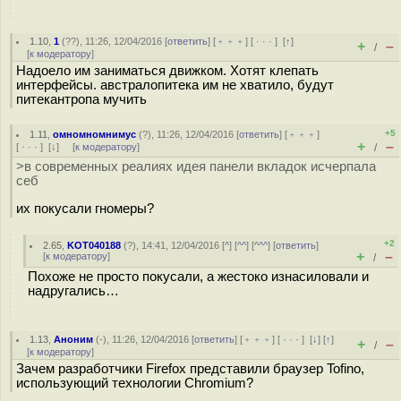
1.10
,
1
(
??
), 11:26, 12/04/2016 [
ответить
] [
﹢﹢﹢
] [
· · ·
]
[
↑
]
+
–
/
[
к модератору
]
Надоело им заниматься движком. Хотят клепать
интерфейсы. австралопитека им не хватило, будут
питекантропа мучить
+5
1.11
,
омномномнимус
(
?
), 11:26, 12/04/2016 [
ответить
] [
﹢﹢﹢
]
+
–
[
· · ·
]
[
↓
] [
к модератору
]
/
>в современных реалиях идея панели вкладок исчерпала
себ
их покусали гномеры?
+2
2.65
,
KOT040188
(
?
), 14:41, 12/04/2016 [
^
] [
^^
] [
^^^
] [
ответить
]
+
–
[
к модератору
]
/
Похоже не просто покусали, а жестоко изнасиловали и
надругались…
1.13
,
Аноним
(
-
), 11:26, 12/04/2016 [
ответить
] [
﹢﹢﹢
] [
· · ·
]
[
↓
] [
↑
]
+
–
/
[
к модератору
]
Зачем разработчики Firefox представили браузер Tofino,
использующий технологии Chromium?