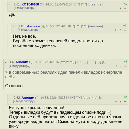
+1
2.61
,
KOT040188
(
?
), 14:38, 12/04/2016 [
^
] [
^^
] [
^^^
] [
ответить
]
+
–
[
к модератору
]
/
Да.
+3
3.113
,
Аноним
(
-
), 18:58, 12/04/2016 [
^
] [
^^
] [
^^^
] [
ответить
]
+
–
[
к модератору
]
/
Нет, не всё.
Борьба с хромоэкспансией продолжается до
последнего... движка.
+6
1.6
,
Аноним
(
-
), 11:11, 12/04/2016 [
ответить
] [
﹢﹢﹢
] [
· · ·
]
[
↓
] [
↑
]
+
–
[
к модератору
]
/
> в современных реалиях идея панели вкладок исчерпала
себя
Отлично.
+2
2.62
,
Аноним
(
-
), 14:38, 12/04/2016 [
^
] [
^^
] [
^^^
] [
ответить
]
[
↓
]
+
–
[
к модератору
]
/
Ее тупо скрыли. Гениально!
Теперь вкладки будут выпадающем списке поди =)
Отдельные веб приложения в отдельное окно и в ярлык
уже вроде выделяются. Смысла мутить воду дальше не
вижу.