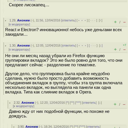
Скорее лисокапец…
1.29
,
Аноним
(
-
), 11:56, 12/04/2016 [
ответить
] [
﹢﹢﹢
] [
· · ·
]
[
↑
]
+
–
/
[
к модератору
]
React и Electron? инновационно! небось уже деньгами всех
закидали…
+7
1.30
,
Аноним
(
-
), 12:05, 12/04/2016 [
ответить
] [
﹢﹢﹢
] [
· · ·
]
[
↓
]
+
–
[
к модератору
]
/
Не они ли месяц назад убрали из Firefox функцию
группировки вкладок? Это же было ровно для того, что они
предлагают сейчас - разделение по тематике.
Другое дело, что группировка была крайне неудобно
сделана, нужно было просто добавить возможность
объединения вкладок в группу, чтобы эта группа включала
несколько вкладок, но выглядела на панели как одна
вкладка. Типа как слияние вкладок в Opera.
2.32
,
Аноним
(
-
), 12:20, 12/04/2016 [
^
] [
^^
] [
^^^
] [
ответить
]
[
↓
]
+
–
/
[
к модератору
]
Давно жду от них подобной функции, но похоже не
дождусь.
3.90
,
Аноним
(
-
), 16:34, 12/04/2016 [
^
] [
^^
] [
^^^
] [
ответить
]