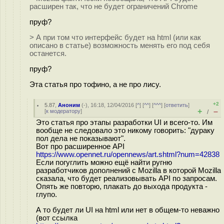
расширен так, что не будет ограничений Chrome
пруф?
> А при том что интерфейс будет на html (или как
описано в статье) возможность менять его под себя
останется.
пруф?
Эта статья про тофино, а не про лису.
+2
5.87
,
Аноним
(
-
), 16:18, 12/04/2016 [
^
] [
^^
] [
^^^
] [
ответить
]
+
–
[
к модератору
]
/
Это статья про этапы разработки UI и всего-то. Им
вообще не следовало это никому говорить: "дураку
пол дела не показывают".
Вот про расширенное API
https://www.opennet.ru/opennews/art.shtml?num=42838
Если погуглить можно ещё найти ругню
разработчиков дополнений с Mozilla в которой Mozilla
сказала, что будет реализовывать API по запросам.
Опять же повторю, плакать до выхода продукта -
глупо.
А то будет ли UI на html или нет в общем-то неважно
(вот ссылка