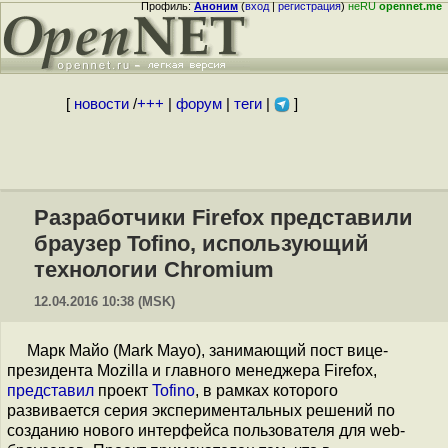
Профиль:
Аноним
(
вход
|
регистрация
)
неRU
opennet.me
[
новости
/
+++
|
форум
|
теги
|
]
Разработчики Firefox представили
браузер Tofino, использующий
технологии Chromium
12.04.2016 10:38 (MSK)
Марк Майо (Mark Mayo), занимающий пост вице-
президента Mozilla и главного менеджера Firefox,
представил
проект
Tofino
, в рамках которого
развивается серия экспериментальных решений по
созданию нового интерфейса пользователя для web-