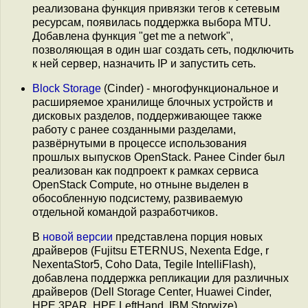
реализована функция привязки тегов к сетевым
ресурсам, появилась поддержка выбора MTU.
Добавлена функция "get me a network",
позволяющая в один шаг создать сеть, подключить
к ней сервер, назначить IP и запустить сеть.
Block Storage
(Cinder) - многофункциональное и
расширяемое хранилище блочных устройств и
дисковых разделов, поддерживающее также
работу с ранее созданными разделами,
развёрнутыми в процессе использования
прошлых выпусков OpenStack. Ранее Cinder был
реализован как подпроект к рамках сервиса
OpenStack Compute, но отныне выделен в
обособленную подсистему, развиваемую
отдельной командой разработчиков.
В
новой версии
представлена порция новых
драйверов (Fujitsu ETERNUS, Nexenta Edge, r
NexentaStor5, Coho Data, Tegile IntelliFlash),
добавлена поддержка репликации для различных
драйверов (Dell Storage Center, Huawei Cinder,
HPE 3PAR, HPE LeftHand, IBM Storwize),