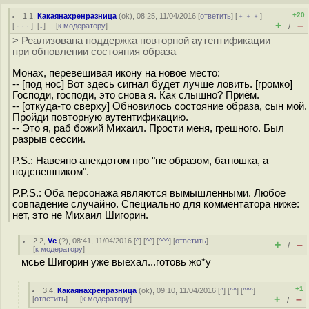
+20
1.1
,
Какаянахренразница
(
ok
), 08:25, 11/04/2016 [
ответить
] [
﹢﹢﹢
]
+
–
[
· · ·
]
[
↓
] [
к модератору
]
/
> Реализована поддержка повторной аутентификации
при обновлении состояния образа
Монах, перевешивая икону на новое место:
-- [под нос] Вот здесь сигнал будет лучше ловить. [громко]
Господи, господи, это снова я. Как слышно? Приём.
-- [откуда-то сверху] Обновилось состояние образа, сын мой.
Пройди повторную аутентификацию.
-- Это я, раб божий Михаил. Прости меня, грешного. Был
разрыв сессии.
P.S.: Навеяно анекдотом про "не образом, батюшка, а
подсвешником".
P.P.S.: Оба персонажа являются вымышленными. Любое
совпадение случайно. Специально для комментатора ниже:
нет, это не Михаил Шигорин.
2.2
,
Vc
(
?
), 08:41, 11/04/2016 [
^
] [
^^
] [
^^^
] [
ответить
]
+
–
/
[
к модератору
]
мсье Шигорин уже выехал...готовь жо*у
+1
3.4
,
Какаянахренразница
(
ok
), 09:10, 11/04/2016 [
^
] [
^^
] [
^^^
]
+
–
[
ответить
]
[
к модератору
]
/