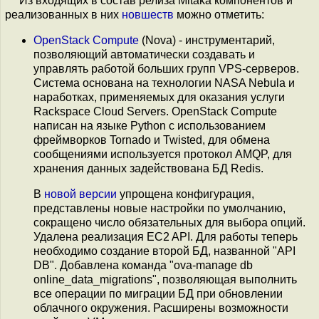
Из входящих в состав релиза Mitaka компонентов и
реализованных в них
новшеств
можно отметить:
OpenStack Compute
(Nova) - инструментарий,
позволяющий автоматически создавать и
управлять работой больших групп VPS-серверов.
Система основана на технологии NASA Nebula и
наработках, применяемых для оказания услуги
Rackspace Cloud Servers. OpenStack Compute
написан на языке Python с использованием
фреймворков Tornado и Twisted, для обмена
сообщениями используется протокол AMQP, для
хранения данных задействована БД Redis.
В
новой версии
упрощена конфигурация,
представлены новые настройки по умолчанию,
сокращено число обязательных для выбора опций.
Удалена реализация EC2 API. Для работы теперь
необходимо создание второй БД, названной "API
DB". Добавлена команда "ova-manage db
online_data_migrations", позволяющая выполнить
все операции по миграции БД при обновлении
облачного окружения. Расширены возможности