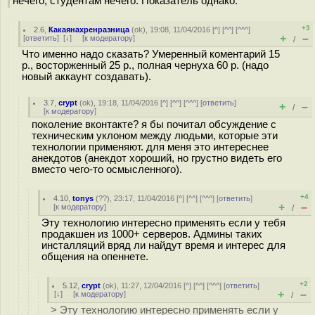
нечего, студентам нечего. Показатель однако.
+3
2.6
,
Какаянахренразница
(
ok
), 19:08, 11/04/2016 [
^
] [
^^
] [
^^^
]
+
–
[
ответить
]
[
↓
] [
к модератору
]
/
Что именно надо сказать? Умеренный коментарий 15
р., восторженный 25 р., полная чернуха 60 р. (надо
новый аккаунт создавать).
3.7
,
crypt
(
ok
), 19:18, 11/04/2016 [
^
] [
^^
] [
^^^
] [
ответить
]
+
–
/
[
к модератору
]
поколение вконтакте? я бы почитал обсуждение с
техническим уклоном между людьми, которые эти
технологии применяют. для меня это интереснее
анекдотов (анекдот хороший, но грустно видеть его
вместо чего-то осмысленного).
+4
4.10
,
tonys
(
??
), 23:17, 11/04/2016 [
^
] [
^^
] [
^^^
] [
ответить
]
+
–
[
к модератору
]
/
Эту технологию интересно применять если у тебя
продакшен из 1000+ серверов. Админы таких
инсталляций вряд ли найдут время и интерес для
общения на опеннете.
+2
5.12
,
crypt
(
ok
), 11:27, 12/04/2016 [
^
] [
^^
] [
^^^
] [
ответить
]
+
–
[
↓
] [
к модератору
]
/
> Эту технологию интересно применять если у