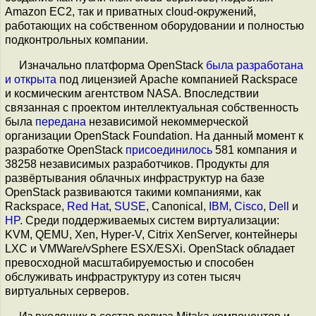
Amazon EC2, так и приватных cloud-окружений,
работающих на собственном оборудовании и полностью
подконтрольных компании.
Изначально платформа OpenStack
была разработана
и открыта
под лицензией Apache компанией Rackspace
и космическим агентством NASA. Впоследствии
связанная с проектом интеллектуальная собственность
была
передана
независимой некоммерческой
организации OpenStack Foundation. На данный момент к
разработке OpenStack
присоединилось
581 компания и
38258 независимых разработчиков. Продукты для
развёртывания облачных инфраструктур на базе
OpenStack развиваются такими компаниями, как
Rackspace,
Red Hat
,
SUSE
, Canonical,
IBM
,
Cisco
,
Dell
и
HP
. Среди поддерживаемых систем виртуализации:
KVM, QEMU, Xen, Hyper-V, Citrix XenServer, контейнеры
LXC и VMWare/vSphere ESX/ESXi. OpenStack обладает
превосходной масштабируемостью и способен
обслуживать инфраструктуру из сотен тысяч
виртуальных серверов.