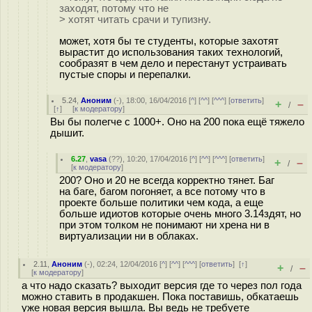
заходят, потому что не
> хотят читать срачи и тупизну.
может, хотя бы те студенты, которые захотят
вырастит до использования таких технологий,
сообразят в чем дело и перестанут устраивать
пустые споры и перепалки.
5.24
,
Аноним
(
-
), 18:00, 16/04/2016 [
^
] [
^^
] [
^^^
] [
ответить
]
+
–
/
[
↑
] [
к модератору
]
Вы бы полегче с 1000+. Оно на 200 пока ещё тяжело
дышит.
6.27
,
vasa
(
??
), 10:20, 17/04/2016 [
^
] [
^^
] [
^^^
] [
ответить
]
+
–
/
[
к модератору
]
200? Оно и 20 не всегда корректно тянет. Баг
на баге, багом погоняет, а все потому что в
проекте больше политики чем кода, а еще
больше идиотов которые очень много 3.14здят, но
при этом толком не понимают ни хрена ни в
виртуализации ни в облаках.
2.11
,
Аноним
(
-
), 02:24, 12/04/2016 [
^
] [
^^
] [
^^^
] [
ответить
]
[
↑
]
+
–
/
[
к модератору
]
а что надо сказать? выходит версия где то через пол года
можно ставить в продакшен. Пока поставишь, обкатаешь
уже новая версия вышла. Вы ведь не требуете