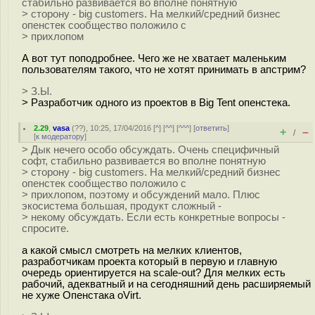
стабильно развивается во вполне понятную
> сторону - big customers. На мелкий/средний бизнес
опенстек сообщество положило с
> прихлопом
А вот тут поподробнее. Чего же не хватает маленьким
пользователям такого, что не хотят принимать в апстрим?
> З.Ы.
> Разработчик одного из проектов в Big Tent опенстека.
2.29
,
vasa
(
??
), 10:25, 17/04/2016 [
^
] [
^^
] [
^^^
] [
ответить
]
+
–
/
[
к модератору
]
> Дык нечего особо обсуждать. Очень специфичный
софт, стабильно развивается во вполне понятную
> сторону - big customers. На мелкий/средний бизнес
опенстек сообщество положило с
> прихлопом, поэтому и обсуждений мало. Плюс
экосистема большая, продукт сложный -
> некому обсуждать. Если есть конкретные вопросы -
спросите.
а какой смысл смотреть на мелких клиентов,
разработчикам проекта который в первую и главную
очередь ориентируется на scale-out? Для мелких есть
рабочий, адекватный и на сегодняшний день расширяемый
не хуже Опенстака оVirt.