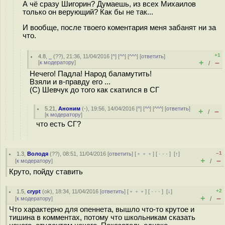
А чё сразу Шигорин? Думаешь, из всех Михаилов
только он верующий? Как бы не так...
И вообще, после твоего коментария меня забанят ни за
что.
+1
4.8
,
_
(
??
), 21:36, 11/04/2016 [
^
] [
^^
] [
^^^
] [
ответить
]
+
–
[
к модератору
]
/
Нечего! Падла! Народ баламутить!
Взяли и в-правду его ...
(С) Шевчук до того как скатился в СГ
5.21
,
Аноним
(
-
), 19:56, 14/04/2016 [
^
] [
^^
] [
^^^
] [
ответить
]
+
–
/
[
к модератору
]
что есть СГ?
–1
1.3
,
Володя
(
??
), 08:51, 11/04/2016 [
ответить
] [
﹢﹢﹢
] [
· · ·
]
[
↑
]
+
–
[
к модератору
]
/
Круто, пойду ставить
+2
1.5
,
crypt
(
ok
), 18:34, 11/04/2016 [
ответить
] [
﹢﹢﹢
] [
· · ·
]
[
↓
]
+
–
[
к модератору
]
/
Что характерно для опеннета, вышло что-то крутое и
тишина в комментах, потому что школьникам сказать