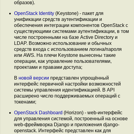
образов).
OpenStack Identity
(Keystone) - пакет для
унификации средств аутентификации и
обеспечения интеграции компонентов OpenStack с
существующими системами аутентификации, в том
числе построенными на базе Active Directory и
LDAP. Возможно использование и обычных
средств входа с использованием логина/пароля
или AWS. На плечи Keystone вынесены такие
операции, как управление пользователями,
проектами и правами доступа;
В
новой версии
представлен упрощённый
интерфейс первичной настройки возможностей
системы управления идентификацией. В API
расширено число поддерживаемых операций с
токенами;
OpenStack Dashboard
(Horizon) - web-интерфейс
для управления системой, построенный на основе
web-фреймворка Django и приложения django-
openstack. Интерфейс представлен как для