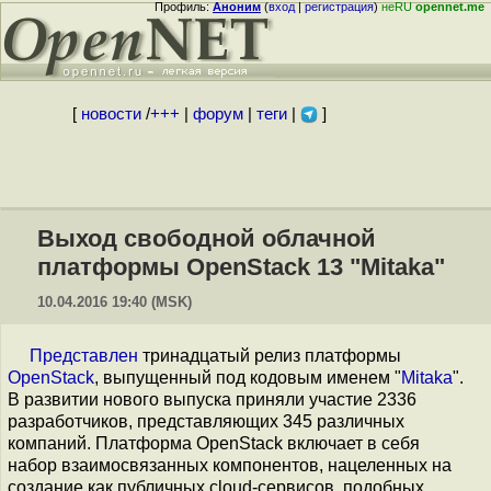
Профиль:
Аноним
(
вход
|
регистрация
)
неRU
opennet.me
[
новости
/
+++
|
форум
|
теги
|
]
Выход свободной облачной
платформы OpenStack 13 "Mitaka"
10.04.2016 19:40 (MSK)
Представлен
тринадцатый релиз платформы
OpenStack
, выпущенный под кодовым именем "
Mitaka
".
В развитии нового выпуска приняли участие 2336
разработчиков, представляющих 345 различных
компаний. Платформа OpenStack включает в себя
набор взаимосвязанных компонентов, нацеленных на
создание как публичных cloud-сервисов, подобных