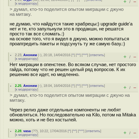
+
–
/
[
к модератору
]
> думал, кто-то поделится опытом миграции с джуно
на митаку.
не думаю, что найдутся такие храбрецы:) upgrade guide'a
нет и те, кто запульнули это в продакшн, не решатся
просто так все сломать.:)
на основе того, что я видел в джуно, можно попытаться
проапгредить пакеты и подсунуть ту же самую базу.:)
2.23
,
Аноним
(
-
), 20:18, 14/04/2016 [
^
] [
^^
] [
^^^
] [
ответить
]
+
–
/
[
к модератору
]
Нет миграции в опенстеке. Во всяком случае, нет простого
гайда, потому что не решен целый ряд вопросов. К их
решению все идет, но медленно.
2.25
,
Аноним
(
-
), 18:04, 16/04/2016 [
^
] [
^^
] [
^^^
] [
ответить
]
+
–
/
[
к модератору
]
> думал, кто-то поделится опытом миграции с джуно на
митаку.
Через релиз даже отдельные компоненты не любят
обновляться. Но последовательно на Kilo, потом на Mitaka
можно, хоть и не без костылей.
2.28
,
vasa
(
??
), 10:22, 17/04/2016 [
^
] [
^^
] [
^^^
] [
ответить
]
+
–
/
[
к модератору
]