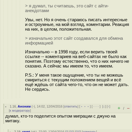
> я думал, ты считаешь, это сайт с айти-
анекдотами
Увы, нет. Но я очень стараюсь писать интересные
и остроумные, на мой взгляд, коментарии. Реакция
на них, в целом, положительная.
> изначально этот сайт создавался для обмена
информацией
Изначально -- в 1998 году, если верить твоей
ссылке -- коментариев на веб-сайтах не было как
понятия. Поэтому естественно, что о них ничего не
сказано. А сейчас мы имеем то, что имеем.
P.S.: У меня такое ощущение, что ты не можешь
смириться с текущим положением вещей и всё
ещё ждёшь от сайта чего-то, что он не может дать.
Не сердись.
1.16
,
Аноним
(
-
), 14:02, 12/04/2016 [
ответить
] [
﹢﹢﹢
] [
· · ·
]
[
↓
] [
↑
]
+
–
/
[
к модератору
]
думал, кто-то поделится опытом миграции с джуно на
митаку.
2.19
,
crypt
(
ok
), 22:00, 12/04/2016 [
^
] [
^^
] [
^^^
] [
ответить
]