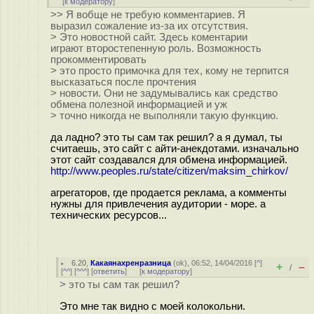
[
к модератору
]
>> Я вобще не требую комментариев. Я
выразил сожаление из-за их отсутствия.
> Это новостной сайт. Здесь коментарии
играют второстепенную роль. Возможность
прокомментировать
> это просто примочка для тех, кому не терпится
высказаться после прочтения
> новости. Они не задумывались как средство
обмена полезной информацией и уж
> точно никогда не выполняли такую функцию.
да ладно? это ты сам так решил? а я думал, ты
считаешь, это сайт с айти-анекдотами. изначально
этот сайт создавался для обмена информацией.
http://www.peoples.ru/state/citizen/maksim_chirkov/
агрегаторов, где продается реклама, а комменты
нужны для привлечения аудитории - море. а
технических ресурсов...
6.20
,
Какаянахренразница
(
ok
), 06:52, 14/04/2016 [
^
]
+
–
/
[
^^
] [
^^^
] [
ответить
]
[
к модератору
]
> это ты сам так решил?
Это мне так видно с моей колокольни.