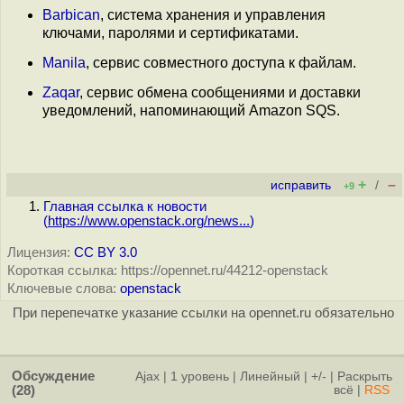
Barbican
, система хранения и управления
ключами, паролями и сертификатами.
Manila
, сервис совместного доступа к файлам.
Zaqar
, сервис обмена сообщениями и доставки
уведомлений, напоминающий Amazon SQS.
+
–
исправить
/
+9
Главная ссылка к новости
(
https://www.openstack.org/news...
)
Лицензия:
CC BY 3.0
Короткая ссылка: https://opennet.ru/44212-openstack
Ключевые слова:
openstack
При перепечатке указание ссылки на opennet.ru обязательно
Обсуждение
Ajax
|
1 уровень
|
Линейный
|
+/-
|
Раскрыть
(28)
всё
|
RSS