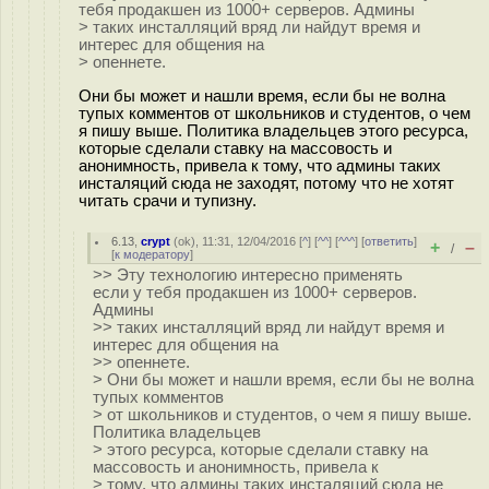
тебя продакшен из 1000+ серверов. Админы
> таких инсталляций вряд ли найдут время и
интерес для общения на
> опеннете.
Они бы может и нашли время, если бы не волна
тупых комментов от школьников и студентов, о чем
я пишу выше. Политика владельцев этого ресурса,
которые сделали ставку на массовость и
анонимность, привела к тому, что админы таких
инсталяций сюда не заходят, потому что не хотят
читать срачи и тупизну.
6.13
,
crypt
(
ok
), 11:31, 12/04/2016 [
^
] [
^^
] [
^^^
] [
ответить
]
+
–
/
[
к модератору
]
>> Эту технологию интересно применять
если у тебя продакшен из 1000+ серверов.
Админы
>> таких инсталляций вряд ли найдут время и
интерес для общения на
>> опеннете.
> Они бы может и нашли время, если бы не волна
тупых комментов
> от школьников и студентов, о чем я пишу выше.
Политика владельцев
> этого ресурса, которые сделали ставку на
массовость и анонимность, привела к
> тому, что админы таких инсталяций сюда не