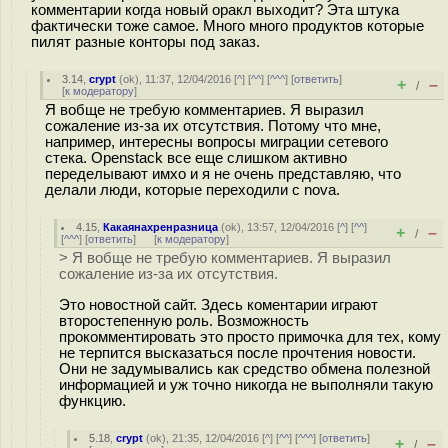
комментарии когда новый оракл выходит? Эта штука
фактически тоже самое. Много много продуктов которые
пилят разные конторы под заказ.
3.14
,
crypt
(
ok
), 11:37, 12/04/2016 [
^
] [
^^
] [
^^^
] [
ответить
]
+
–
/
[
к модератору
]
Я вобще не требую комментариев. Я выразил
сожаление из-за их отсутствия. Потому что мне,
например, интересны вопросы миграции сетевого
стека. Openstack все еще слишком активно
переделывают имхо и я не очень представляю, что
делали люди, которые переходили с nova.
4.15
,
Какаянахренразница
(
ok
), 13:57, 12/04/2016 [
^
] [
^^
]
+
–
/
[
^^^
] [
ответить
]
[
к модератору
]
> Я вобще не требую комментариев. Я выразил
сожаление из-за их отсутствия.
Это новостной сайт. Здесь коментарии играют
второстепенную роль. Возможность
прокомментировать это просто примочка для тех, кому
не терпится высказаться после прочтения новости.
Они не задумывались как средство обмена полезной
информацией и уж точно никогда не выполняли такую
функцию.
5.18
,
crypt
(
ok
), 21:35, 12/04/2016 [
^
] [
^^
] [
^^^
] [
ответить
]
+
–
/