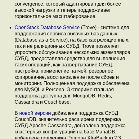
convergence, который адаптирован для более
высокой нагрузки и теперь поддерживает
горизонтальное масштабирование.
OpenStack Database Service
(Trove) - система для
поддержания сервиса облачных баз данных
(Database as a Service), на базе как реляционных,
так и не реляционных СУБД. Trove позволяет
упростить обслуживание нескольких экземпляров
СУБД, предоставляя средства для выполнения
таких операций, как развёртывание СУБД,
настройка, применение патчей, резервное
копирование, восстановление после сбоев и
мониторинг. Полноценная поддержка обеспечена
для MySQL и Percona. Экспериментальная
поддержка доступна для MongoDB, Redis,
Cassandra и Couchbase;
В
новой версии
добавлена поддержка СУБД
CouchDB, значительно расширена поддержка
СУБД Apache Cassandra, добавлена поддержка
кластерных конфигураций на базе MariaDB,
добавлена поддержка Percona XtraBackup 2.3.