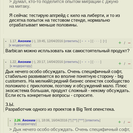
> думал, кто-то поделится опытом миграции с джуно
на митаку.
Я сейчас тестирую апгрейд с кило на либерти, и то из
десятка попыток на тестовом стенде, нормально
отрабатывает меньше половины.
1.17
,
Аноним
(
-
), 19:45, 12/04/2016 [
ответить
] [
﹢﹢﹢
] [
· · ·
]
[
↑
]
+
–
/
[
к модератору
]
Barbican можно испльзовать как самостоятельный продукт?
1.22
,
Аноним
(
-
), 20:17, 14/04/2016 [
ответить
] [
﹢﹢﹢
] [
· · ·
]
+
–
/
[
к модератору
]
Дык нечего особо обсуждать. Очень специфичный софт,
стабильно развивается во вполне понятную сторону - big
customers. На мелкий/средний бизнес опенстек сообщество
положило с прихлопом, поэтому и обсуждений мало. Плюс
экосистема большая, продукт сложный - некому обсуждать.
Если есть конкретные вопросы - спросите.
З.Ы.
Разработчик одного из проектов в Big Tent опенстека.
2.26
,
Аноним
(
-
), 18:06, 16/04/2016 [
^
] [
^^
] [
^^^
] [
ответить
]
+
–
/
[
к модератору
]
> Дык нечего особо обсуждать. Очень специфичный софт,