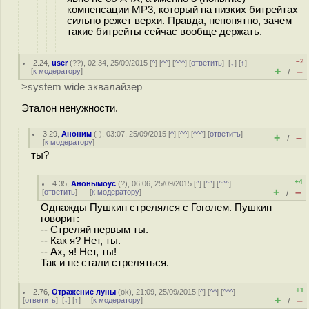
компенсации MP3, который на низких битрейтах
сильно режет верхи. Правда, непонятно, зачем
такие битрейты сейчас вообще держать.
–2
2.24
,
user
(
??
), 02:34, 25/09/2015 [
^
] [
^^
] [
^^^
] [
ответить
]
[
↓
] [
↑
]
+
–
[
к модератору
]
/
>system wide эквалайзер
Эталон ненужности.
3.29
,
Аноним
(
-
), 03:07, 25/09/2015 [
^
] [
^^
] [
^^^
] [
ответить
]
+
–
/
[
к модератору
]
ты?
+4
4.35
,
Анонымоус
(
?
), 06:06, 25/09/2015 [
^
] [
^^
] [
^^^
]
+
–
[
ответить
]
[
к модератору
]
/
Однажды Пушкин стрелялся с Гоголем. Пушкин
говорит:
-- Стреляй первым ты.
-- Как я? Нет, ты.
-- Ах, я! Нет, ты!
Так и не стали стреляться.
+1
2.76
,
Отражение луны
(
ok
), 21:09, 25/09/2015 [
^
] [
^^
] [
^^^
]
+
–
[
ответить
]
[
↓
] [
↑
] [
к модератору
]
/