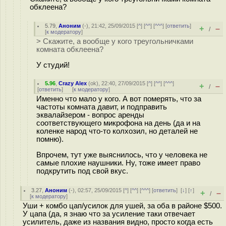
обклеена?
5.79
,
Аноним
(
-
), 21:42, 25/09/2015 [
^
] [
^^
] [
^^^
] [
ответить
]
+
–
/
[
к модератору
]
> Скажите, а вообще у кого треугольничками
комната обклеена?
У студий!
5.96
,
Crazy Alex
(
ok
), 22:40, 27/09/2015 [
^
] [
^^
] [
^^^
]
+
–
/
[
ответить
]
[
к модератору
]
Именно что мало у кого. А вот померять, что за
частоты комната давит, и подправить
эквалайзером - вопрос аренды
соответствующего микрофона на день (да и на
коленке народ что-то колхозил, но деталей не
помню).
Впрочем, тут уже выяснилось, что у человека не
самые плохие наушники. Ну, тоже имеет право
подкрутить под свой вкус.
3.27
,
Аноним
(
-
), 02:57, 25/09/2015 [
^
] [
^^
] [
^^^
] [
ответить
]
[
↓
] [
↑
]
+
–
/
[
к модератору
]
Уши + комбо цап/усилок для ушей, за оба в районе $500.
У цапа (да, я знаю что за усиление таки отвечает
усилитель, даже из названия видно, просто когда есть