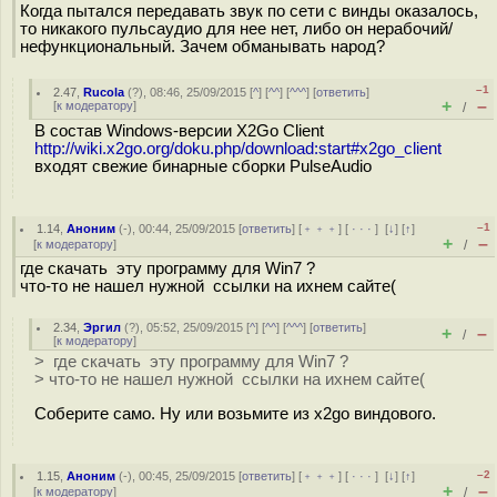
Когда пытался передавать звук по сети с винды оказалось,
то никакого пульсаудио для нее нет, либо он нерабочий/
нефункциональный. Зачем обманывать народ?
–1
2.47
,
Rucola
(
?
), 08:46, 25/09/2015 [
^
] [
^^
] [
^^^
] [
ответить
]
+
–
[
к модератору
]
/
В состав Windows-версии X2Go Client
http://wiki.x2go.org/doku.php/download:start#x2go_client
входят свежие бинарные сборки PulseAudio
–1
1.14
,
Аноним
(
-
), 00:44, 25/09/2015 [
ответить
] [
﹢﹢﹢
] [
· · ·
]
[
↓
] [
↑
]
+
–
[
к модератору
]
/
где скачать эту программу для Win7 ?
что-то не нашел нужной ссылки на ихнем сайте(
2.34
,
Эргил
(
?
), 05:52, 25/09/2015 [
^
] [
^^
] [
^^^
] [
ответить
]
+
–
/
[
к модератору
]
> где скачать эту программу для Win7 ?
> что-то не нашел нужной ссылки на ихнем сайте(
Соберите само. Ну или возьмите из x2go виндового.
–2
1.15
,
Аноним
(
-
), 00:45, 25/09/2015 [
ответить
] [
﹢﹢﹢
] [
· · ·
]
[
↓
] [
↑
]
+
–
[
к модератору
]
/