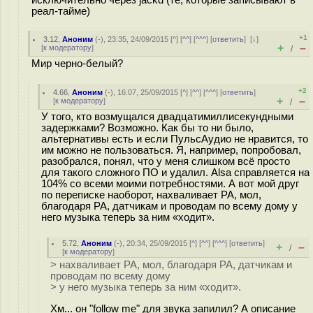
исключительно через jackd (те, которые записывают в
реал-тайме)
+1
3.12
,
Аноним
(
-
), 23:35, 24/09/2015 [
^
] [
^^
] [
^^^
] [
ответить
]
[
↓
]
+
–
[
к модератору
]
/
Мир черно-белый?
+2
4.66
,
Аноним
(
-
), 16:07, 25/09/2015 [
^
] [
^^
] [
^^^
] [
ответить
]
+
–
[
к модератору
]
/
У того, кто возмущался двадцатимиллисекундными
задержками? Возможно. Как бы то ни было,
альтернативы есть и если ПульсАудио не нравится, то
им можно не пользоваться. Я, например, попробовал,
разобрался, понял, что у меня слишком всё просто
для такого сложного ПО и удалил. Alsa справляется на
104% со всеми моими потребностями. А вот мой друг
по переписке наоборот, нахваливает PA, мол,
благодаря PA, датчикам и проводам по всему дому у
него музыка теперь за ним «ходит».
5.72
,
Аноним
(
-
), 20:34, 25/09/2015 [
^
] [
^^
] [
^^^
] [
ответить
]
+
–
/
[
к модератору
]
> нахваливает PA, мол, благодаря PA, датчикам и
проводам по всему дому
> у него музыка теперь за ним «ходит».
Хм... он "follow me" для звука запилил? А описание