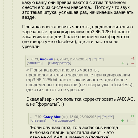
какую кашу они превращаются с этим "плагином"
снести его из системы навсегда... Потому что звук
это такая штука, услышав раз, начинаешь замечать
везде.
Попытка восстановить частоты, предположительно
зарезанные при кодировании mp3 96-128kbit плохо
заканчивается для более современных форматов
(не говоря уже о loseless), где эти частоты не
урезали.
–1
6.73
,
Аноним
(
-
), 20:42, 25/09/2015 [
^
] [
^^
] [
^^^
]
+
–
[
ответить
]
[
к модератору
]
/
> Попытка восстановить частоты,
предположительно зарезанные при кодировании
mp3 96-128kbit плохо заканчивается для более
современных форматов (не говоря уже о loseless),
где эти частоты не урезали.
Эквалайзер - это попытка корректировать АЧХ АС,
а не "форматы". :)
+1
7.92
,
Crazy Alex
(
ok
), 13:06, 26/09/2015 [
^
] [
^^
] [
^^^
]
+
–
[
ответить
]
[
к модератору
]
/
'Если слушаю mp3, то в audacious иногда
включаю плагин "кристаллайзер".' - это
явно не об АЧХ, а именно о (попытке)