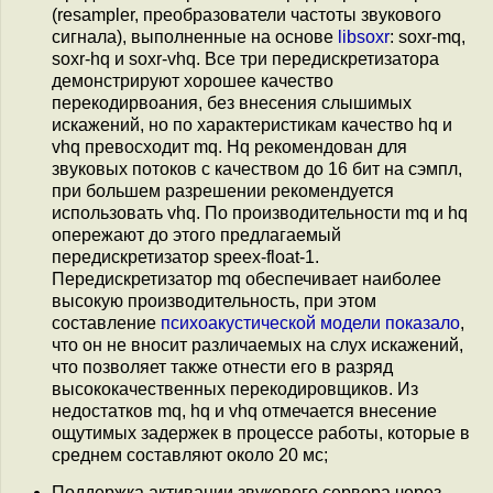
(resampler, преобразователи частоты звукового
сигнала), выполненные на основе
libsoxr
: soxr-mq,
soxr-hq и soxr-vhq. Все три передискретизатора
демонстрируют хорошее качество
перекодирвоания, без внесения слышимых
искажений, но по характеристикам качество hq и
vhq превосходит mq. Hq рекомендован для
звуковых потоков с качеством до 16 бит на сэмпл,
при большем разрешении рекомендуется
использовать vhq. По производительности mq и hq
опережают до этого предлагаемый
передискретизатор speex-float-1.
Передискретизатор mq обеспечивает наиболее
высокую производительность, при этом
составление
психоакустической модели
показало
,
что он не вносит различаемых на слух искажений,
что позволяет также отнести его в разряд
высококачественных перекодировщиков. Из
недостатков mq, hq и vhq отмечается внесение
ощутимых задержек в процессе работы, которые в
среднем составляют около 20 мс;
Поддержка активации звукового сервера через