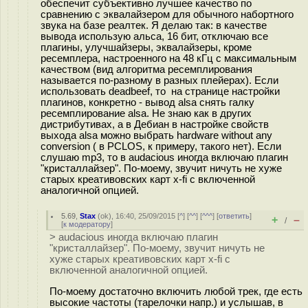
обеспечит субъективно лучшее качество по
сравнению с эквалайзером для обычного набортного
звука на базе реалтек. Я делаю так: в качестве
вывода использую альса, 16 бит, отключаю все
плагины, улучшайзеры, эквалайзеры, кроме
ресемплера, настроенного на 48 кГц с максимальным
качеством (вид алгоритма ресемплирования
называется по-разному в разных плейерах). Если
использовать deadbeef, то на странице настройки
плагинов, конкретно - вывод alsa снять галку
ресемплирование alsa. Не знаю как в других
дистрибутивах, а в Дебиан в настройке свойств
выхода alsa можно выбрать hardware without any
conversion ( в PCLOS, к примеру, такого нет). Если
слушаю mp3, то в audacious иногда включаю плагин
"кристаллайзер". По-моему, звучит ничуть не хуже
старых креативовских карт x-fi с включенной
аналогичной опцией.
5.69
,
Stax
(
ok
), 16:40, 25/09/2015 [
^
] [
^^
] [
^^^
] [
ответить
]
+
–
/
[
к модератору
]
> audacious иногда включаю плагин
"кристаллайзер". По-моему, звучит ничуть не
хуже старых креативовских карт x-fi с
включенной аналогичной опцией.
По-моему достаточно включить любой трек, где есть
высокие частоты (тарелочки напр.) и услышав, в