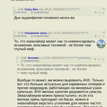
+2
4.46
,
Crazy Alex
(
ok
), 08:43, 25/09/2015 [
^
] [
^^
] [
^^^
]
+
–
[
ответить
]
[
к модератору
]
/
Дык аудиофилия головного мозга же.
–2
4.78
,
Отражение луны
(
ok
), 21:15, 25/09/2015 [
^
] [
^^
] [
^^^
]
+
–
[
ответить
]
[
к модератору
]
/
То, что эквалайзер может как-то компенсировать
искажения, вносимые техникой - не более чем
глупый миф
5.82
,
Аноним
(
-
), 21:56, 25/09/2015 [
^
] [
^^
] [
^^^
] [
ответить
]
+
–
/
[
к модератору
]
> То, что эквалайзер может как-то компенсировать
искажения, вносимые техникой - не более
> чем глупый миф
Вообще-то может, им можно выровнять АЧХ. Только
вот это больше актуально для карманных плееров и
прочих ведроидов, работающих на мизерные ушки-
капельки. АЧХ мелких капелек разумеется ужасна.
Эквалайзером можно прокостылить: если эта
мелкая хрень проседает на басах, можно в
эквалайзере вкрутить усиление для низких частот,
скомпенсировав это хотя-бы частично. Это костыль,