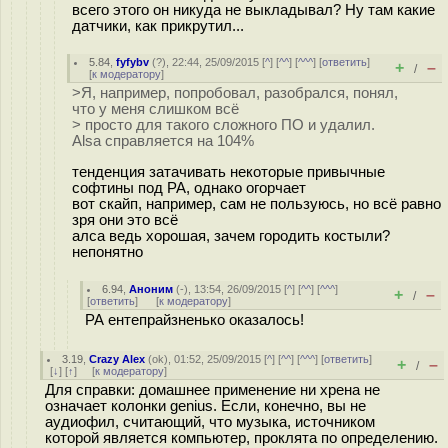
всего этого он никуда не выкладывал? Ну там какие
датчики, как прикрутил...
5.84
,
fyfybv
(
?
), 22:44, 25/09/2015 [
^
] [
^^
] [
^^^
] [
ответить
]
+
–
/
[
к модератору
]
>Я, например, попробовал, разобрался, понял,
что у меня слишком всё
> просто для такого сложного ПО и удалил.
Alsa справляется на 104%
тенденция затачивать некоторые привычные
софтины под РА, однако огорчает
вот скайп, например, сам не пользуюсь, но всё равно
зря они это всё
алса ведь хорошая, зачем городить костыли?
непонятно
6.94
,
Аноним
(
-
), 13:54, 26/09/2015 [
^
] [
^^
] [
^^^
]
+
–
/
[
ответить
]
[
к модератору
]
РА ентепрайзненько оказалось!
3.19
,
Crazy Alex
(
ok
), 01:52, 25/09/2015 [
^
] [
^^
] [
^^^
] [
ответить
]
+
–
/
[
↓
] [
↑
] [
к модератору
]
Для справки: домашнее применение ни хрена не
означает колонки genius. Если, конечно, вы не
аудиофил, считающий, что музыка, источником
которой является компьютер, проклята по определению.