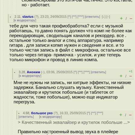
но - работает.
2.11
,
slavius
(
?
), 23:23, 24/09/2015 [
^
] [
^^
] [
^^^
] [
ответить
]
[
↓
] [
↑
]
+
–
/
[
к модератору
]
тебе для чего такая профиобработка? если с музыкой
работаешь, то давно понять должен что комп не более как
перекодировщик, сводильщик каналов и рекордер. все .
остальное только аналог и спец аппаратура. например
гитара . для записи копмп нужен и сведения и все. и то
только чистая запись в файл с микрофона. остальное все
только через гитара- примочка - усилок. и уже теперь
только микрофон и провод в линию компа.
+1
3.28
,
Аноним
(
-
), 03:06, 25/09/2015 [
^
] [
^^
] [
^^^
] [
ответить
]
+
–
[
к модератору
]
/
Мне не нужны ни запись, ни хитрые эффекты, ни низкие
задержки. Банально слушать музыку. Качественный
эквалайзер и крутилок побольше (и таблеток от
жадности, тоже побольше), можно еще индикатор
перегруза.
4.68
,
большое ухо
(
?
), 16:33, 25/09/2015 [
^
] [
^^
] [
^^^
]
+
–
/
[
ответить
]
[
к модератору
]
> Качественный эквалайзер и крутилок побольше ...>
Правильно настроенный вывод звука в плейере