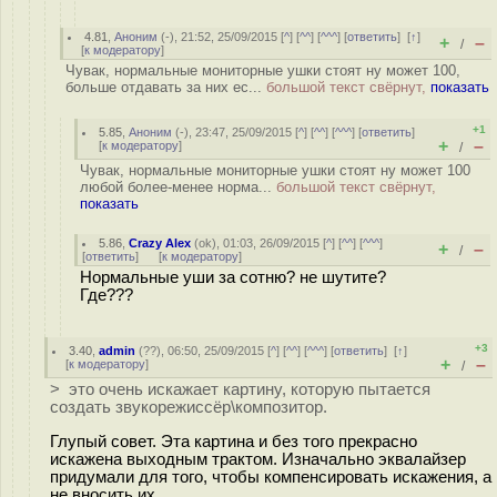
4.81
,
Аноним
(
-
), 21:52, 25/09/2015 [
^
] [
^^
] [
^^^
] [
ответить
]
[
↑
]
+
–
/
[
к модератору
]
Чувак, нормальные мониторные ушки стоят ну может 100,
больше отдавать за них ес...
большой текст свёрнут,
показать
+1
5.85
,
Аноним
(
-
), 23:47, 25/09/2015 [
^
] [
^^
] [
^^^
] [
ответить
]
+
–
[
к модератору
]
/
Чувак, нормальные мониторные ушки стоят ну может 100
любой более-менее норма...
большой текст свёрнут,
показать
5.86
,
Crazy Alex
(
ok
), 01:03, 26/09/2015 [
^
] [
^^
] [
^^^
]
+
–
/
[
ответить
]
[
к модератору
]
Нормальные уши за сотню? не шутите?
Где???
+3
3.40
,
admin
(
??
), 06:50, 25/09/2015 [
^
] [
^^
] [
^^^
] [
ответить
]
[
↑
]
+
–
[
к модератору
]
/
> это очень искажает картину, которую пытается
создать звукорежиссёр\композитор.
Глупый совет. Эта картина и без того прекрасно
искажена выходным трактом. Изначально эквалайзер
придумали для того, чтобы компенсировать искажения, а
не вносить их.