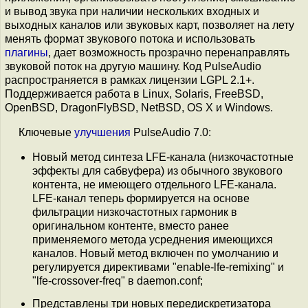
и вывод звука при наличии нескольких входных и
выходных каналов или звуковых карт, позволяет на лету
менять формат звукового потока и использовать
плагины
, дает возможность прозрачно перенаправлять
звуковой поток на другую машину. Код PulseAudio
распространяется в рамках лицензии LGPL 2.1+.
Поддерживается работа в Linux, Solaris, FreeBSD,
OpenBSD, DragonFlyBSD, NetBSD, OS X и Windows.
Ключевые
улучшения
PulseAudio 7.0:
Новый метод синтеза LFE-канала (низкочастотные
эффекты для сабвуфера) из обычного звукового
контента, не имеющего отдельного LFE-канала.
LFE-канал теперь формируется на основе
фильтрации низкочастотных гармоник в
оригинальном контенте, вместо ранее
применяемого метода усреднения имеющихся
каналов. Новый метод включен по умолчанию и
регулируется директивами "enable-lfe-remixing" и
"lfe-crossover-freq" в daemon.conf;
Представлены три новых передискретизатора