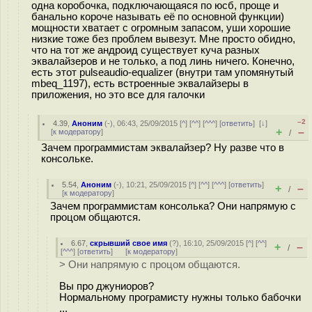
одна коробочка, подключающаяся по юсб, проще и
банально короче называть её по основной функции)
мощности хватает с огромным запасом, уши хорошие
низкие тоже без проблем вывезут. Мне просто обидно,
что на тот же андроид существует куча разных
эквалайзеров и не только, а под линь ничего. Конечно,
есть этот pulseaudio-equalizer (внутри там упомянутый
mbeq_1197), есть встроенные эквалайзеры в
приложения, но это все для галочки
–2
4.39
,
Аноним
(
-
), 06:43, 25/09/2015 [
^
] [
^^
] [
^^^
] [
ответить
]
[
↓
]
+
–
[
к модератору
]
/
Зачем программистам эквалайзер? Ну разве что в
консольке.
5.54
,
Аноним
(
-
), 10:21, 25/09/2015 [
^
] [
^^
] [
^^^
] [
ответить
]
+
–
/
[
к модератору
]
Зачем программистам консолька? Они напрямую с
процом общаются.
6.67
,
скрывший свое имя
(
?
), 16:10, 25/09/2015 [
^
] [
^^
]
+
–
/
[
^^^
] [
ответить
]
[
к модератору
]
> Они напрямую с процом общаются.
Вы про джуниоров?
Нормальному програмисту нужны только бабочки
...