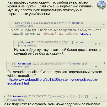
Как профессионал скажу, что любой эквалайзер
хреня и не нужен. Если хочешь нормально слушать
музыку просто купи нормальную звуковуху и
нормальные уши/колонки.
3.80
,
Аноним
(
-
), 21:51, 25/09/2015 [
^
] [
^^
] [
^^^
] [
ответить
]
+
–
/
[
к модератору
]
А вот не надо тут У всех разные предпочтения Кому-то митол
подавай, так ему за...
большой текст свёрнут,
показать
4.91
,
user
(
??
), 12:08, 26/09/2015 [
^
] [
^^
] [
^^^
] [
ответить
]
+
–
/
[
к модератору
]
Ну так найди музыку, в которой басов достаточно, и
слушай её без без искажений.
–1
2.87
,
АнонимЫ
(
?
), 01:26, 26/09/2015 [
^
] [
^^
] [
^^^
] [
ответить
]
[
↑
]
+
–
[
к модератору
]
/
"pulseaudio-equalizer" использую как "нормальный system
wide эквалайзер":
http://www.webupd8.org/2013/10/system-wide-pulseaudio-
equalizer.html
1.9
,
Аноним
(
-
), 23:19, 24/09/2015 [
ответить
] [
﹢﹢﹢
] [
· · ·
]
[
↓
] [
↑
]
+
–
/
[
к модератору
]
а не подскажете случаем, чем можо задержки по каналам