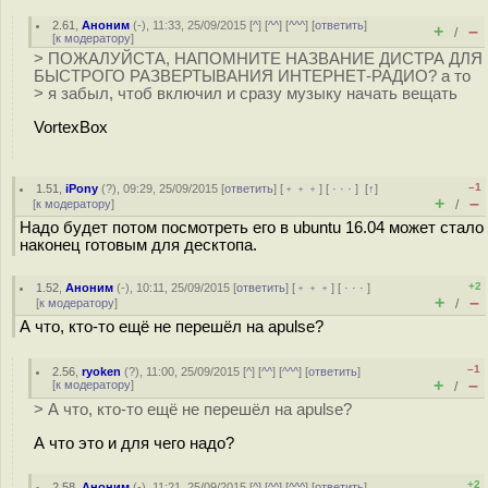
2.61
,
Аноним
(
-
), 11:33, 25/09/2015 [
^
] [
^^
] [
^^^
] [
ответить
]
+
–
/
[
к модератору
]
> ПОЖАЛУЙСТА, НАПОМНИТЕ НАЗВАНИЕ ДИСТРА ДЛЯ
БЫСТРОГО РАЗВЕРТЫВАНИЯ ИНТЕРНЕТ-РАДИО? а то
> я забыл, чтоб включил и сразу музыку начать вещать
VortexBox
–1
1.51
,
iPony
(
?
), 09:29, 25/09/2015 [
ответить
] [
﹢﹢﹢
] [
· · ·
]
[
↑
]
+
–
[
к модератору
]
/
Надо будет потом посмотреть его в ubuntu 16.04 может стало
наконец готовым для десктопа.
+2
1.52
,
Аноним
(
-
), 10:11, 25/09/2015 [
ответить
] [
﹢﹢﹢
] [
· · ·
]
+
–
[
к модератору
]
/
А что, кто-то ещё не перешёл на apulse?
–1
2.56
,
ryoken
(
?
), 11:00, 25/09/2015 [
^
] [
^^
] [
^^^
] [
ответить
]
+
–
[
к модератору
]
/
> А что, кто-то ещё не перешёл на apulse?
А что это и для чего надо?
+2
2.58
,
Аноним
(
-
), 11:21, 25/09/2015 [
^
] [
^^
] [
^^^
] [
ответить
]