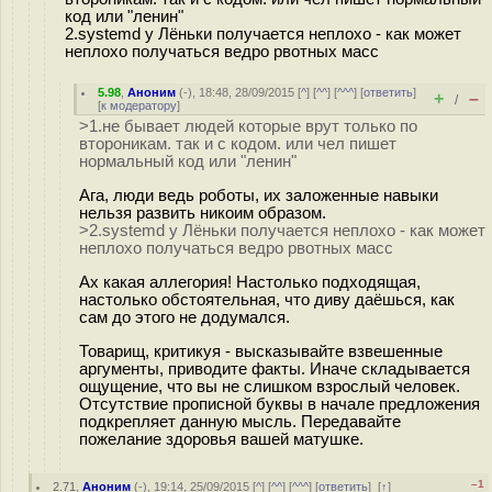
код или "ленин"
2.systemd у Лёньки получается неплохо - как может
неплохо получаться ведро рвотных масс
5.98
,
Аноним
(
-
), 18:48, 28/09/2015 [
^
] [
^^
] [
^^^
] [
ответить
]
+
–
/
[
к модератору
]
>1.не бывает людей которые врут только по
второникам. так и с кодом. или чел пишет
нормальный код или "ленин"
Ага, люди ведь роботы, их заложенные навыки
нельзя развить никоим образом.
>2.systemd у Лёньки получается неплохо - как может
неплохо получаться ведро рвотных масс
Ах какая аллегория! Настолько подходящая,
настолько обстоятельная, что диву даёшься, как
сам до этого не додумался.
Товарищ, критикуя - высказывайте взвешенные
аргументы, приводите факты. Иначе складывается
ощущение, что вы не слишком взрослый человек.
Отсутствие прописной буквы в начале предложения
подкрепляет данную мысль. Передавайте
пожелание здоровья вашей матушке.
–1
2.71
,
Аноним
(
-
), 19:14, 25/09/2015 [
^
] [
^^
] [
^^^
] [
ответить
]
[
↑
]