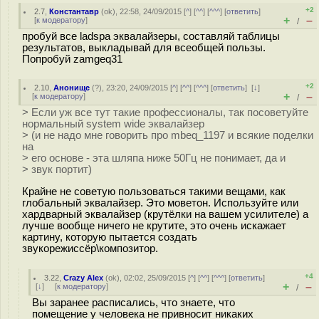
+2
2.7
,
Константавр
(
ok
), 22:58, 24/09/2015 [
^
] [
^^
] [
^^^
] [
ответить
]
+
–
[
к модератору
]
/
пробуй все ladspa эквалайзеры, составляй таблицы
результатов, выкладывай для всеобщей пользы.
Попробуй zamgeq31
+2
2.10
,
Анонище
(
?
), 23:20, 24/09/2015 [
^
] [
^^
] [
^^^
] [
ответить
]
[
↓
]
+
–
[
к модератору
]
/
> Если уж все тут такие профессионалы, так посоветуйте
нормальный system wide эквалайзер
> (и не надо мне говорить про mbeq_1197 и всякие поделки
на
> его основе - эта шляпа ниже 50Гц не понимает, да и
> звук портит)
Крайне не советую пользоваться такими вещами, как
глобальный эквалайзер. Это моветон. Используйте или
хардварный эквалайзер (крутёлки на вашем усилителе) а
лучше вообще ничего не крутите, это очень искажает
картину, которую пытается создать
звукорежиссёр\композитор.
+4
3.22
,
Crazy Alex
(
ok
), 02:02, 25/09/2015 [
^
] [
^^
] [
^^^
] [
ответить
]
+
–
[
↓
] [
к модератору
]
/
Вы заранее расписались, что знаете, что
помещение у человека не привносит никаких