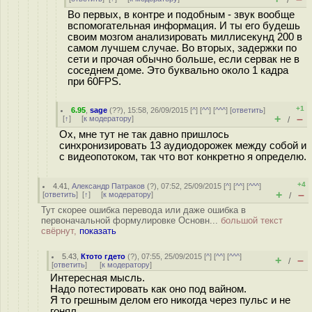
/
Во первых, в контре и подобным - звук вообще
вспомогательная информация. И ты его будешь
своим мозгом анализировать миллисекунд 200 в
самом лучшем случае. Во вторых, задержки по
сети и прочая обычно больше, если сервак не в
соседнем доме. Это буквально около 1 кадра
при 60FPS.
+1
6.95
,
sage
(
??
), 15:58, 26/09/2015 [
^
] [
^^
] [
^^^
] [
ответить
]
+
–
[
↑
] [
к модератору
]
/
Ох, мне тут не так давно пришлось
синхронизировать 13 аудиодорожек между собой и
с видеопотоком, так что вот конкретно я определю.
+4
4.41
,
Александр Патраков
(
?
), 07:52, 25/09/2015 [
^
] [
^^
] [
^^^
]
+
–
[
ответить
]
[
↑
] [
к модератору
]
/
Тут скорее ошибка перевода или даже ошибка в
первоначальной формулировке Основн...
большой текст
свёрнут,
показать
5.43
,
Ктото гдето
(
?
), 07:55, 25/09/2015 [
^
] [
^^
] [
^^^
]
+
–
/
[
ответить
]
[
к модератору
]
Интересная мысль.
Надо потестировать как оно под вайном.
Я то грешным делом его никогда через пульс и не
гонял...