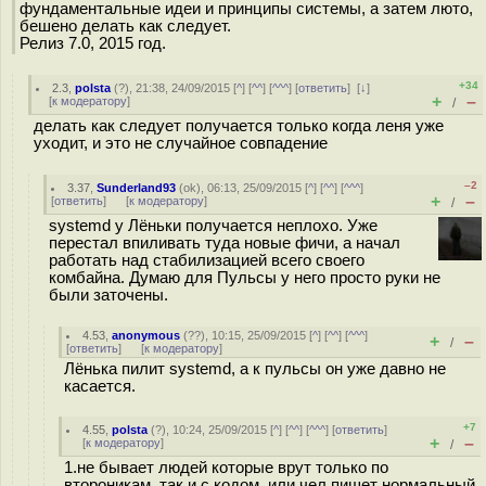
фундаментальные идеи и принципы системы, а затем люто,
бешено делать как следует.
Релиз 7.0, 2015 год.
+34
2.3
,
polsta
(
?
), 21:38, 24/09/2015 [
^
] [
^^
] [
^^^
] [
ответить
]
[
↓
]
+
–
[
к модератору
]
/
делать как следует получается только когда леня уже
уходит, и это не случайное совпадение
–2
3.37
,
Sunderland93
(
ok
), 06:13, 25/09/2015 [
^
] [
^^
] [
^^^
]
+
–
[
ответить
]
[
к модератору
]
/
systemd у Лёньки получается неплохо. Уже
перестал впиливать туда новые фичи, а начал
работать над стабилизацией всего своего
комбайна. Думаю для Пульсы у него просто руки не
были заточены.
4.53
,
anonymous
(
??
), 10:15, 25/09/2015 [
^
] [
^^
] [
^^^
]
+
–
/
[
ответить
]
[
к модератору
]
Лёнька пилит systemd, а к пульсы он уже давно не
касается.
+7
4.55
,
polsta
(
?
), 10:24, 25/09/2015 [
^
] [
^^
] [
^^^
] [
ответить
]
+
–
[
к модератору
]
/
1.не бывает людей которые врут только по
второникам. так и с кодом. или чел пишет нормальный