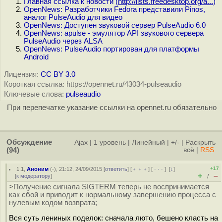
Главная ссылка к новости (
http://lists.freedesktop.org/a...
)
OpenNews: Разработчики Fedora представили Pinos,
аналог PulseAudio для видео
OpenNews: Доступен звуковой сервер PulseAudio 6.0
OpenNews: apulse - эмулятор API звукового сервера
PulseAudio через ALSA
OpenNews: PulseAudio портирован для платформы
Android
Лицензия:
CC BY 3.0
Короткая ссылка: https://opennet.ru/43034-pulseaudio
Ключевые слова:
pulseaudio
При перепечатке указание ссылки на opennet.ru обязательно
Обсуждение
Ajax
|
1 уровень
|
Линейный
|
+/-
|
Раскрыть
(94)
всё
|
RSS
+17
1.1
,
Аноним
(
-
), 21:12, 24/09/2015 [
ответить
] [
﹢﹢﹢
] [
· · ·
]
[
↓
]
+
–
[
к модератору
]
/
>Получение сигнала SIGTERM теперь не воспринимается
как сбой и приводит к нормальному завершению процесса с
нулевым кодом возврата;
Вся суть лениных поделок: сначала люто, бешено класть на