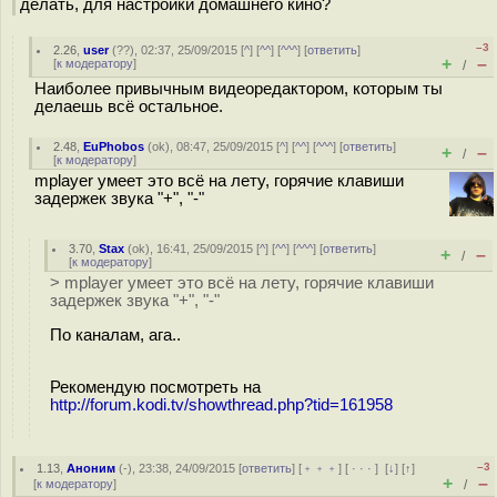
делать, для настройки домашнего кино?
–3
2.26
,
user
(
??
), 02:37, 25/09/2015 [
^
] [
^^
] [
^^^
] [
ответить
]
+
–
[
к модератору
]
/
Наиболее привычным видеоредактором, которым ты
делаешь всё остальное.
2.48
,
EuPhobos
(
ok
), 08:47, 25/09/2015 [
^
] [
^^
] [
^^^
] [
ответить
]
+
–
/
[
к модератору
]
mplayer умеет это всё на лету, горячие клавиши
задержек звука "+", "-"
3.70
,
Stax
(
ok
), 16:41, 25/09/2015 [
^
] [
^^
] [
^^^
] [
ответить
]
+
–
/
[
к модератору
]
> mplayer умеет это всё на лету, горячие клавиши
задержек звука "+", "-"
По каналам, ага..
Рекомендую посмотреть на
http://forum.kodi.tv/showthread.php?tid=161958
–3
1.13
,
Аноним
(
-
), 23:38, 24/09/2015 [
ответить
] [
﹢﹢﹢
] [
· · ·
]
[
↓
] [
↑
]
+
–
[
к модератору
]
/