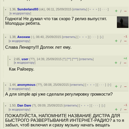
1.36
,
Sunderland93
(
ok
), 06:11, 25/09/2015 [
ответить
] [
﹢﹢﹢
] [
· · ·
]
+
–
/
[
к модератору
]
Годнота! Не думал что так скоро 7 релиз выпустят.
Молодцы ребята.
–1
1.38
,
Аноним
(
-
), 06:40, 25/09/2015 [
ответить
] [
﹢﹢﹢
] [
· · ·
]
[
↓
]
+
–
[
к модератору
]
/
Слава Ленарту!!! Долгих лет ему.
+4
2.65
,
user
(
??
), 14:39, 25/09/2015 [
^
] [
^^
] [
^^^
] [
ответить
]
+
–
[
к модератору
]
/
Как Райзеру.
1.44
,
anonymous
(
??
), 08:08, 25/09/2015 [
ответить
] [
﹢﹢﹢
] [
· · ·
]
[
↑
]
+
–
/
[
к модератору
]
А для simple api уже сделали регулировку громкости?
–1
1.50
,
Dan Dare
(
?
), 09:09, 25/09/2015 [
ответить
] [
﹢﹢﹢
] [
· · ·
]
[
↓
]
+
–
[
к модератору
]
/
ПОЖАЛУЙСТА, НАПОМНИТЕ НАЗВАНИЕ ДИСТРА ДЛЯ
БЫСТРОГО РАЗВЕРТЫВАНИЯ ИНТЕРНЕТ-РАДИО? а то я
забыл, чтоб включил и сразу музыку начать вещать