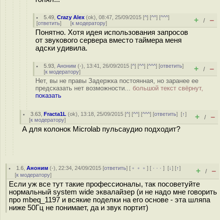
5.49
,
Crazy Alex
(
ok
), 08:47, 25/09/2015 [
^
] [
^^
] [
^^^
]
+
–
/
[
ответить
]
[
к модератору
]
Понятно. Хотя идея использования запросов
от звукового сервера вместо таймера меня
адски удивила.
5.93
,
Аноним
(
-
), 13:41, 26/09/2015 [
^
] [
^^
] [
^^^
] [
ответить
]
+
–
/
[
к модератору
]
Нет, вы не правы Задержка постоянная, но заранее ее
предсказать нет возможности...
большой текст свёрнут,
показать
3.63
,
Fracta1L
(
ok
), 13:18, 25/09/2015 [
^
] [
^^
] [
^^^
] [
ответить
]
[
↑
]
+
–
/
[
к модератору
]
А для колонок Microlab пульсаудио подходит?
1.6
,
Аноним
(
-
), 22:34, 24/09/2015 [
ответить
] [
﹢﹢﹢
] [
· · ·
]
[
↓
] [
↑
]
+
–
/
[
к модератору
]
Если уж все тут такие профессионалы, так посоветуйте
нормальный system wide эквалайзер (и не надо мне говорить
про mbeq_1197 и всякие поделки на его основе - эта шляпа
ниже 50Гц не понимает, да и звук портит)