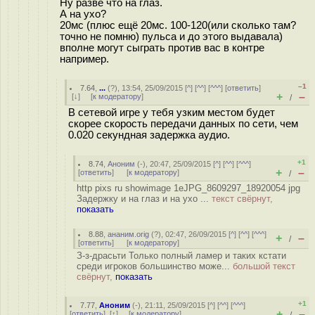
Ну разве что на глаз.
А на ухо?
20мс (плюс ещё 20мс. 100-120(или сколько там?
точно не помню) пульса и до этого выдавала)
вполне могут сыграть против вас в контре
например.
–1
7.64
,
...
(
?
), 13:54, 25/09/2015 [
^
] [
^^
] [
^^^
] [
ответить
]
+
–
[
↓
] [
к модератору
]
/
В сетевой игре у тебя узким местом будет
скорее скорость передачи данных по сети, чем
0.020 секундная задержка аудио.
+1
8.74
,
Аноним
(
-
), 20:47, 25/09/2015 [
^
] [
^^
] [
^^^
]
+
–
[
ответить
]
[
к модератору
]
/
http pixs ru showimage 1eJPG_8609297_18920054 jpg
Задержку и на глаз и на ухо ...
текст свёрнут,
показать
8.88
,
ананим.orig
(
?
), 02:47, 26/09/2015 [
^
] [
^^
] [
^^^
]
+
–
/
[
ответить
]
[
к модератору
]
З-з-драсьти Только полный ламер и таких кстати
среди игроков большинство може...
большой текст
свёрнут,
показать
+1
7.77
,
Аноним
(
-
), 21:11, 25/09/2015 [
^
] [
^^
] [
^^^
]
+
–
[
ответить
]
[
↑
] [
к модератору
]