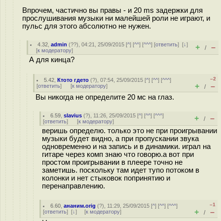
Впрочем, частично вы правы - и 20 ms задержки для
прослушивания музыки ни малейшей роли не играют, и
пульс для этого абсолютно не нужен.
4.32
,
admin
(
??
), 04:21, 25/09/2015 [
^
] [
^^
] [
^^^
] [
ответить
]
[
↓
]
+
–
/
[
к модератору
]
А для кинца?
–2
5.42
,
Ктото гдето
(
?
), 07:54, 25/09/2015 [
^
] [
^^
] [
^^^
]
+
–
[
ответить
]
[
к модератору
]
/
Вы никогда не определите 20 мс на глаз.
6.59
,
slavius
(
?
), 11:26, 25/09/2015 [
^
] [
^^
] [
^^^
]
+
–
/
[
ответить
]
[
к модератору
]
веришь определю. только это не при проигрывании
музыки будет видно, а при пропускании звука
одновременно и на запись и в динамики. играл на
гитаре через комп знаю что говорю.а вот при
простом проигрывании в плеере точно не
заметишь. поскольку там идет тупо потоком в
колонки и нет стыковок попринятию и
перенаправлению.
–1
6.60
,
ананим.orig
(
?
), 11:29, 25/09/2015 [
^
] [
^^
] [
^^^
]
+
–
[
ответить
]
[
↓
] [
к модератору
]
/