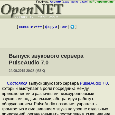
Профиль:
Аноним
(
вход
|
регистрация
)
неRU
opennet.me
[
новости
/
+++
|
форум
|
теги
|
]
Выпуск звукового сервера
PulseAudio 7.0
24.09.2015 20:28 (MSK)
Состоялся
выпуск звукового сервера
PulseAudio 7.0
,
который выступает в роли посредника между
приложениями и различными низкоуровневыми
звуковыми подсистемами, абстрагируя работу с
оборудованием. PulseAudio позволяет управлять
громкостью и смешиванием звука на уровне отдельных
приложений, организовывать поступление, смешивание