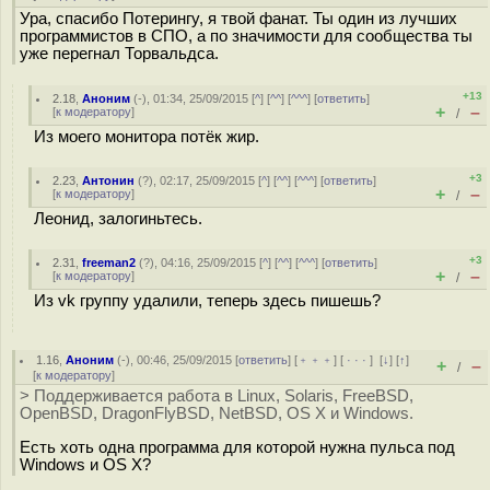
Ура, спасибо Потерингу, я твой фанат. Ты один из лучших
программистов в СПО, а по значимости для сообщества ты
уже перегнал Торвальдса.
+13
2.18
,
Аноним
(
-
), 01:34, 25/09/2015 [
^
] [
^^
] [
^^^
] [
ответить
]
+
–
[
к модератору
]
/
Из моего монитора потёк жир.
+3
2.23
,
Антонин
(
?
), 02:17, 25/09/2015 [
^
] [
^^
] [
^^^
] [
ответить
]
+
–
[
к модератору
]
/
Леонид, залогиньтесь.
+3
2.31
,
freeman2
(
?
), 04:16, 25/09/2015 [
^
] [
^^
] [
^^^
] [
ответить
]
+
–
[
к модератору
]
/
Из vk группу удалили, теперь здесь пишешь?
1.16
,
Аноним
(
-
), 00:46, 25/09/2015 [
ответить
] [
﹢﹢﹢
] [
· · ·
]
[
↓
] [
↑
]
+
–
/
[
к модератору
]
> Поддерживается работа в Linux, Solaris, FreeBSD,
OpenBSD, DragonFlyBSD, NetBSD, OS X и Windows.
Есть хоть одна программа для которой нужна пульса под
Windows и OS X?