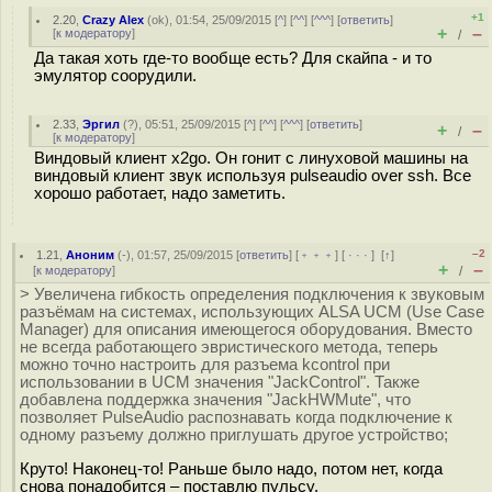
+1
2.20
,
Crazy Alex
(
ok
), 01:54, 25/09/2015 [
^
] [
^^
] [
^^^
] [
ответить
]
+
–
[
к модератору
]
/
Да такая хоть где-то вообще есть? Для скайпа - и то
эмулятор соорудили.
2.33
,
Эргил
(
?
), 05:51, 25/09/2015 [
^
] [
^^
] [
^^^
] [
ответить
]
+
–
/
[
к модератору
]
Виндовый клиент x2go. Он гонит с линуховой машины на
виндовый клиент звук используя pulseaudio over ssh. Все
хорошо работает, надо заметить.
–2
1.21
,
Аноним
(
-
), 01:57, 25/09/2015 [
ответить
] [
﹢﹢﹢
] [
· · ·
]
[
↑
]
+
–
[
к модератору
]
/
> Увеличена гибкость определения подключения к звуковым
разъёмам на системах, использующих ALSA UCM (Use Сase
Manager) для описания имеющегося оборудования. Вместо
не всегда работающего эвристического метода, теперь
можно точно настроить для разъема kcontrol при
использовании в UCM значения "JackControl". Также
добавлена поддержка значения "JackHWMute", что
позволяет PulseAudio распознавать когда подключение к
одному разъему должно приглушать другое устройство;
Круто! Наконец-то! Раньше было надо, потом нет, когда
снова понадобится – поставлю пульсу.