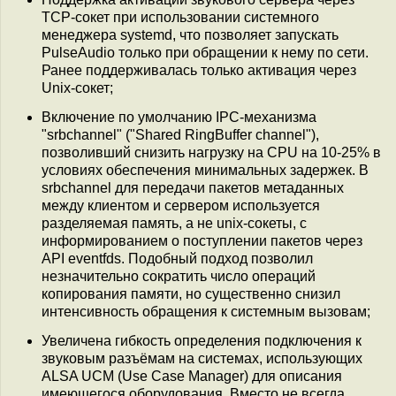
TCP-сокет при использовании системного
менеджера systemd, что позволяет запускать
PulseAudio только при обращении к нему по сети.
Ранее поддерживалась только активация через
Unix-сокет;
Включение по умолчанию IPC-механизма
"srbchannel" ("Shared RingBuffer channel"),
позволивший снизить нагрузку на CPU на 10-25% в
условиях обеспечения минимальных задержек. В
srbchannel для передачи пакетов метаданных
между клиентом и сервером используется
разделяемая память, а не unix-сокеты, с
информированием о поступлении пакетов через
API eventfds. Подобный подход позволил
незначительно сократить число операций
копирования памяти, но существенно снизил
интенсивность обращения к системным вызовам;
Увеличена гибкость определения подключения к
звуковым разъёмам на системах, использующих
ALSA UCM (Use Сase Manager) для описания
имеющегося оборудования. Вместо не всегда