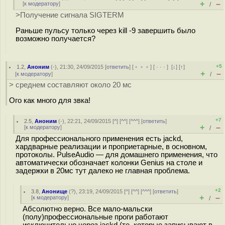
+
–
[
к модератору
]
/
>Получение сигнала SIGTERM
Раньше пульсу только через kill -9 завершить было
возможно получается?
+5
1.2
,
Аноним
(
-
), 21:30, 24/09/2015 [
ответить
] [
﹢﹢﹢
] [
· · ·
]
[
↓
] [
↑
]
+
–
[
к модератору
]
/
> среднем составляют около 20 мс
Ого как много для звка!
+7
2.5
,
Аноним
(
-
), 22:21, 24/09/2015 [
^
] [
^^
] [
^^^
] [
ответить
]
+
–
[
к модератору
]
/
Для профессионального применения есть jackd,
хардварные реализации и проприетарные, в основном,
протоколы. PulseAudio — для домашнего применения, что
автоматически обозначает колонки Genius на столе и
задержки в 20мс тут далеко не главная проблема.
+2
3.8
,
Анонище
(
?
), 23:19, 24/09/2015 [
^
] [
^^
] [
^^^
] [
ответить
]
+
–
[
к модератору
]
/
Абсолютно верно. Все мало-мальски
(полу)профессиональные проги работают