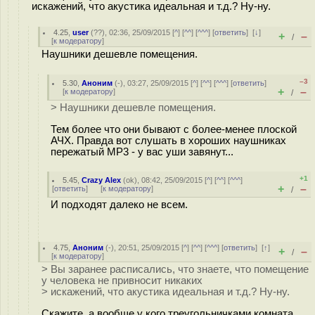
искажений, что акустика идеальная и т.д.? Ну-ну.
4.25
,
user
(
??
), 02:36, 25/09/2015 [
^
] [
^^
] [
^^^
] [
ответить
]
[
↓
]
+
–
/
[
к модератору
]
Наушники дешевле помещения.
–3
5.30
,
Аноним
(
-
), 03:27, 25/09/2015 [
^
] [
^^
] [
^^^
] [
ответить
]
+
–
[
к модератору
]
/
> Наушники дешевле помещения.
Тем более что они бывают с более-менее плоской
АЧХ. Правда вот слушать в хороших наушниках
пережатый MP3 - у вас уши завянут...
+1
5.45
,
Crazy Alex
(
ok
), 08:42, 25/09/2015 [
^
] [
^^
] [
^^^
]
+
–
[
ответить
]
[
к модератору
]
/
И подходят далеко не всем.
4.75
,
Аноним
(
-
), 20:51, 25/09/2015 [
^
] [
^^
] [
^^^
] [
ответить
]
[
↑
]
+
–
/
[
к модератору
]
> Вы заранее расписались, что знаете, что помещение
у человека не привносит никаких
> искажений, что акустика идеальная и т.д.? Ну-ну.
Скажите, а вообще у кого треугольничками комната