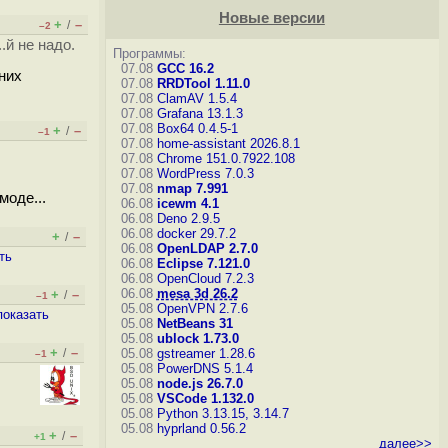
Новые версии
+
–
/
–2
.й не надо.
Программы:
07.08
GCC 16.2
 них
07.08
RRDTool 1.11.0
07.08
ClamAV 1.5.4
07.08
Grafana 13.1.3
07.08
Box64 0.4.5-1
+
–
/
–1
07.08
home-assistant 2026.8.1
07.08
Chrome 151.0.7922.108
07.08
WordPress 7.0.3
07.08
nmap 7.991
моде...
06.08
icewm 4.1
06.08
Deno 2.9.5
06.08
docker 29.7.2
+
–
/
06.08
OpenLDAP 2.7.0
ть
06.08
Eclipse 7.121.0
06.08
OpenCloud 7.2.3
06.08
mesa 3d 26.2
+
–
/
–1
05.08
OpenVPN 2.7.6
показать
05.08
NetBeans 31
05.08
ublock 1.73.0
+
–
/
05.08
gstreamer 1.28.6
–1
05.08
PowerDNS 5.1.4
05.08
node.js 26.7.0
05.08
VSCode 1.132.0
05.08
Python 3.13.15, 3.14.7
05.08
hyprland 0.56.2
+
–
/
+1
далее>>