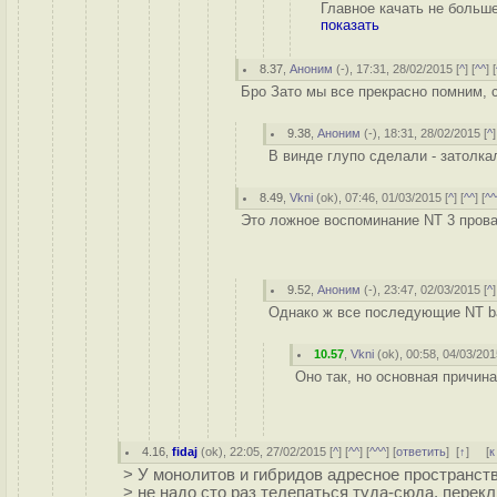
Главное качать не больше
показать
8.37
,
Аноним
(
-
), 17:31, 28/02/2015 [
^
] [
^^
] [
Бро Зато мы все прекрасно помним, 
9.38
,
Аноним
(
-
), 18:31, 28/02/2015 [
^
]
В винде глупо сделали - затолка
8.49
,
Vkni
(
ok
), 07:46, 01/03/2015 [
^
] [
^^
] [
^^
Это ложное воспоминание NT 3 провал
9.52
,
Аноним
(
-
), 23:47, 02/03/2015 [
^
]
Однако ж все последующие NT bas
10.57
,
Vkni
(
ok
), 00:58, 04/03/201
Оно так, но основная причина
4.16
,
fidaj
(
ok
), 22:05, 27/02/2015 [
^
] [
^^
] [
^^^
] [
ответить
]
[
↑
] [
к
> У монолитов и гибридов адресное пространств
> не надо сто раз телепаться туда-сюда, перек