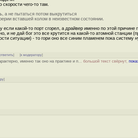
 скорости чего-то там.
ь, а не пытаться потом выкрутиться
ферии вставшей колом в неизвестном состоянии.
 если какой-то порт сгорел, а драйвер именно по этой причине 
о, и не дай бог это все крутится на какой-то атомной станции (
ти ситуации) - то гори оно все синим пламенем пока систему 
ответить
]
[
к модератору
]
рактерно, именно так оно на практике и п...
большой текст свёрнут,
пока
ору
]