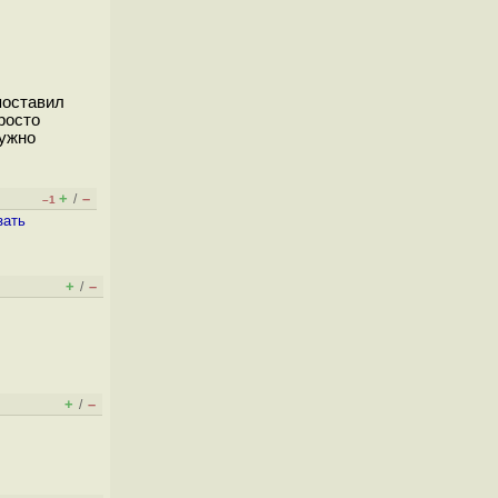
поставил
просто
нужно
+
–
/
–1
зать
+
–
/
+
–
/