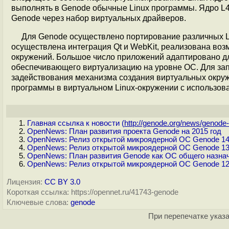
выполнять в Genode обычные Linux программы. Ядро L4
Genode через набор виртуальных драйверов.
Для Genode осуществлено портирование различных L
осуществлена интеграция Qt и WebKit, реализована во
окружений. Большое число приложений адаптировано дл
обеспечивающего виртуализацию на уровне ОС. Для за
задействования механизма создания виртуальных окру
программы в виртуальном Linux-окружении с использов
Главная ссылка к новости (
http://genode.org/news/genode-.
OpenNews: План развития проекта Genode на 2015 год
OpenNews: Релиз открытой микроядерной ОС Genode 14
OpenNews: Релиз открытой микроядерной ОС Genode 13
OpenNews: План развития Genode как ОС общего назнач
OpenNews: Релиз открытой микроядерной ОС Genode 12
Лицензия:
CC BY 3.0
Короткая ссылка: https://opennet.ru/41743-genode
Ключевые слова:
genode
При перепечатке указа