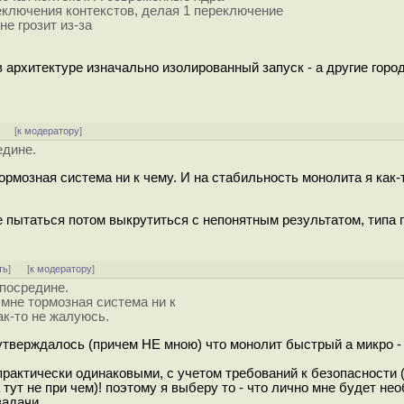
еключения контекстов, делая 1 переключение
не грозит из-за
в архитектуре изначально изолированный запуск - а другие горо
]
[
к модератору
]
едине.
ормозная система ни к чему. И на стабильность монолита я как-
е пытаться потом выкрутиться с непонятным результатом, типа
ть
]
[
к модератору
]
 посредине.
 мне тормозная система ни к
ак-то не жалуюсь.
утверждалось (причем НЕ мною) что монолит быстрый а микро -
 практически одинаковыми, с учетом требований к безопасности 
 тут не при чем)! поэтому я выберу то - что лично мне будет не
задачи.