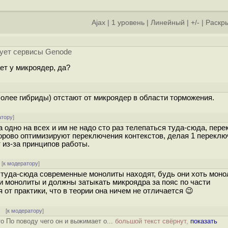
Ajax
|
1 уровень
|
Линейный
|
+/-
|
Раскры
]
зует сервисы Genode
ет у микроядер, да?
более гибриды) отстают от микроядер в области торможения.
атору
]
 одно на всех и им не надо сто раз телепаться туда-сюда, пер
дорово оптимизируют переключения контекстов, делая 1 переклю
т из-за принципов работы.
[
к модератору
]
 туда-сюда современные монолиты находят, будь они хоть моно
ки монолиты и должны затыкать микроядра за пояс по части
 от практики, что в теории она ничем не отличается 😉
[
к модератору
]
о По поводу чего он и выжимает о...
большой текст свёрнут,
показать