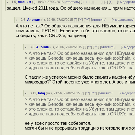
1.5
,
Аноним
(
-
), 19:30, 27/02/2015 [
ответить
] [
﹢﹢﹢
] [
· · ·
]
[
↓
] [
↑
] [
к модерат
зашел. Live-cd 2011 года. Ос общего назначения... прям нас
2.6
,
Аноним
(
-
), 19:49, 27/02/2015 [
^
] [
^^
] [
^^^
] [
ответить
]
[
к модератору
]
А что не так? Ос общего назначения для НЕгуманитариев
компилишь, PROFIT. Если для тебя это сложно, то остав
собирать, как в CRUX'е, например.
3.8
,
Аноним
(
-
), 20:06, 27/02/2015 [
^
] [
^^
] [
^^^
] [
ответить
]
[
к модер
> А что не так? Ос общего назначения для НЕгуманит
> качаешь Genode, качаешь весь нужный toolchain,
> это сложно, то оставайся на Убунте, там даже ин
> ядро не надо под себя собирать, как в CRUX'е, на
С таким же успехом можно было скачать какой-нибуд
микроядро?" Этой песенке уже много лет. А воз и ны
3.12
,
fidaj
(
ok
), 21:56, 27/02/2015 [
^
] [
^^
] [
^^^
] [
ответить
]
[
к модера
> А что не так? Ос общего назначения для НЕгуманит
> качаешь Genode, качаешь весь нужный toolchain,
> это сложно, то оставайся на Убунте, там даже ин
> ядро не надо под себя собирать, как в CRUX'е, на
не у всех просто так соберется.
могли бы и не прерывать традицию изготовления хо