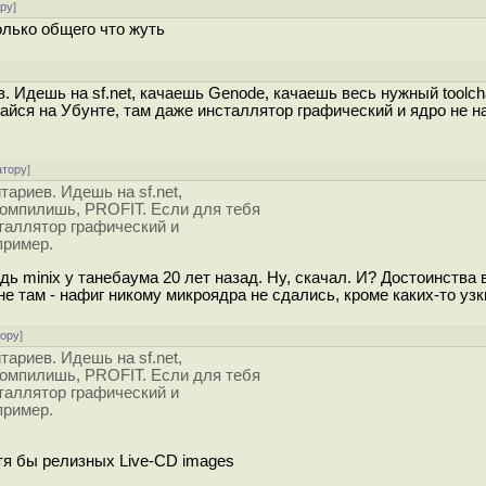
ору
]
только общего что жуть
. Идешь на sf.net, качаешь Genode, качаешь весь нужный toolcha
айся на Убунте, там даже инсталлятор графический и ядро не н
атору
]
ариев. Идешь на sf.net,
 компилишь, PROFIT. Если для тебя
сталлятор графический и
пример.
ь minix у танебаума 20 лет назад. Ну, скачал. И? Достоинства 
не там - нафиг никому микроядра не сдались, кроме каких-то узк
тору
]
ариев. Идешь на sf.net,
 компилишь, PROFIT. Если для тебя
сталлятор графический и
пример.
тя бы релизных Live-CD images