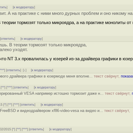
тить
]
[
к модератору
]
зит. А на практике с ними много дурных проблем и оно никому на.
В теории тормозят только микроядра, а на практике монолиты от
 [
ответить
]
[
к модератору
]
ешь. В теории тормозят только микроядра,
алеко уходят.
что NT 3.x провалилась у юзерей из-за драйвера графики в юзер
^^^
] [
ответить
]
[
↓
] [
к модератору
]
ового драйвера графики в юзермоде меня вполне...
текст свёрнут,
показа
 [
^^
] [
^^^
] [
ответить
]
[
к модератору
]
ерированный VESA например истошно тормозит даже н...
текст свёрнут,
15 [
^
] [
^^
] [
^^^
] [
ответить
]
[
к модератору
]
FreeBSD и видеодрайвером xf86-video-vesa на видео и...
текст свёрнут,
/02/2015 [
^
] [
^^
] [
^^^
] [
ответить
]
[
к модератору
]