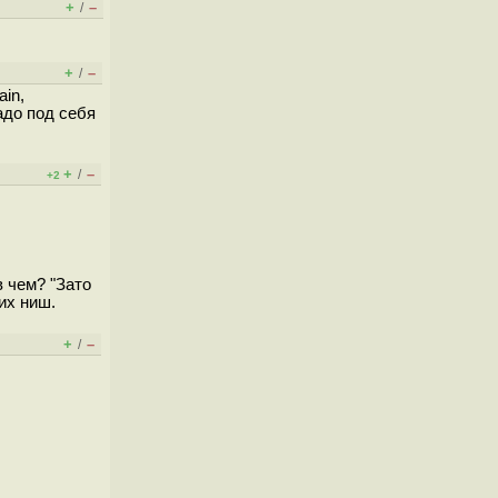
+
–
/
+
–
/
in,
адо под себя
+
–
/
+2
в чем? "Зато
их ниш.
+
–
/