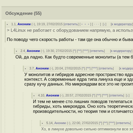
Обсуждение
(55)
1.1
,
Аноним
(
-
), 19:19, 27/02/2015 [
ответить
] [
﹢﹢﹢
] [
· · ·
]
[
↓
] [
к модератору
> L4Linux не работает с оборудованием напрямую, а исполь
По поводу чего скорость работы - там где она обычно и быва
2.4
,
Аноним
(
-
), 19:30, 27/02/2015 [
^
] [
^^
] [
^^^
] [
ответить
]
[
к модератору
]
Ой, да ладно. Как будто современные монолиты (а тем 
3.7
,
Аноним
(
-
), 20:04, 27/02/2015 [
^
] [
^^
] [
^^^
] [
ответить
]
[
к модер
У монолитов и гибридов адресное пространство ядра
контекст. А современные ядра типа линуха еще и з
сразу кучу данных. Но микроядрам все это не грози
4.10
,
Аноним
(
-
), 20:57, 27/02/2015 [
^
] [
^^
] [
^^^
] [
ответить
]
[
↓
] 
И тем не менее сто лишних поводов телепаться
гибриды, хоть микроядра. Оно хоть теоретичес
производительности, но теория тем и отличается
5.14
,
Аноним
(
-
), 22:00, 27/02/2015 [
^
] [
^^
] [
^^^
] [
ответить
]
Хз, в линухе довольно сильно оптимизнули все эт