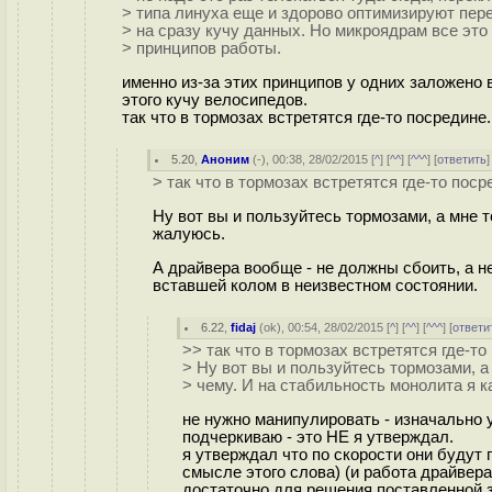
> типа линуха еще и здорово оптимизируют пер
> на сразу кучу данных. Но микроядрам все это 
> принципов работы.
именно из-за этих принципов у одних заложено 
этого кучу велосипедов.
так что в тормозах встретятся где-то посредине.
5.20
,
Аноним
(
-
), 00:38, 28/02/2015 [
^
] [
^^
] [
^^^
] [
ответить
> так что в тормозах встретятся где-то поср
Ну вот вы и пользуйтесь тормозами, а мне т
жалуюсь.
А драйвера вообще - не должны сбоить, а н
вставшей колом в неизвестном состоянии.
6.22
,
fidaj
(
ok
), 00:54, 28/02/2015 [
^
] [
^^
] [
^^^
] [
ответи
>> так что в тормозах встретятся где-то
> Ну вот вы и пользуйтесь тормозами, а
> чему. И на стабильность монолита я к
не нужно манипулировать - изначально 
подчеркиваю - это НЕ я утверждал.
я утверждал что по скорости они будут
смысле этого слова) (и работа драйвера
достаточно для решения поставленной 