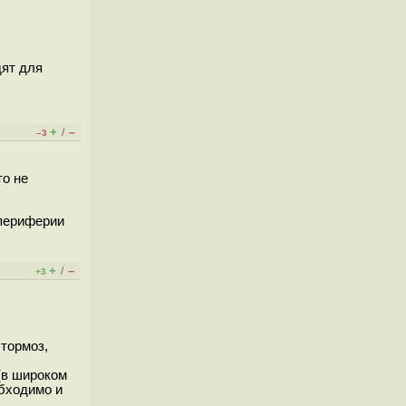
дят для
+
–
/
–3
то не
 периферии
+
–
/
+3
 тормоз,
(в широком
обходимо и