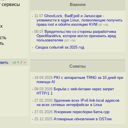
т сервисы
Важное
-
11.07
GhostLock, BadEpoll и Januscape -
уязвимости в ядре Linux, позволяющие получить
права root и обойти изоляцию KVM
(82 +34)
ых
-
08.07
Вредительство со стороны разработчика
OpenMandriva, которое могло причинить вред
сть
пользователям
(107 +34)
ть
-
Сводка событий за 2025 год
+
–
вить
/
+9
Советы
-
19.04.2026
PKI с аппаратным TRNG за 10 дней при
помощи AI
-
09.03.2026
Борьба с web-ботами через запрет
HTTP/1.1
-
27.02.2026
Удаление всех IPv6 link-local адресов
на всех сетевых интерфейсах в Linux
-
27.01.2026
Ускорение пересборки llama.cpp
-
25.12.2025
Атомарные обновления в OSTree