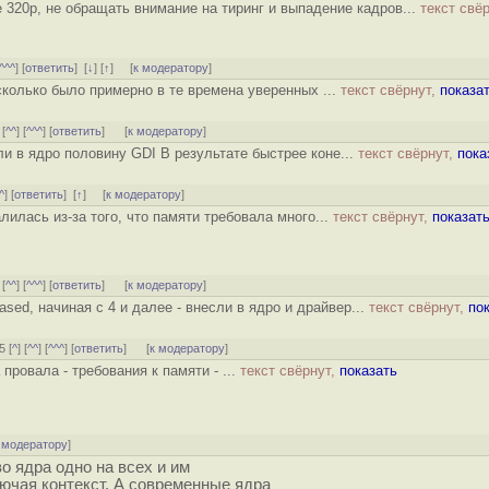
 320p, не обращать внимание на тиринг и выпадение кадров...
текст свёр
^^^
] [
ответить
]
[
↓
] [
↑
] [
к модератору
]
сколько было примерно в те времена уверенных ...
текст свёрнут,
показа
 [
^^
] [
^^^
] [
ответить
]
[
к модератору
]
ли в ядро половину GDI В результате быстрее коне...
текст свёрнут,
пока
^
] [
ответить
]
[
↑
] [
к модератору
]
илась из-за того, что памяти требовала много...
текст свёрнут,
показат
 [
^^
] [
^^^
] [
ответить
]
[
к модератору
]
ed, начиная с 4 и далее - внесли в ядро и драйвер...
текст свёрнут,
по
5 [
^
] [
^^
] [
^^^
] [
ответить
]
[
к модератору
]
 провала - требования к памяти - ...
текст свёрнут,
показать
 модератору
]
о ядра одно на всех и им
лючая контекст. А современные ядра