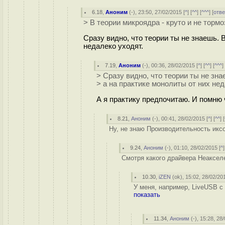
6.18
,
Аноним
(
-
), 23:50, 27/02/2015 [
^
] [
^^
] [
^^^
] [
отве
> В теории микроядра - круто и не тормо
Сразу видно, что теории ты не знаешь. 
недалеко уходят.
7.19
,
Аноним
(
-
), 00:36, 28/02/2015 [
^
] [
^^
] [
^^^
]
> Сразу видно, что теории ты не зна
> а на практике монолиты от них нед
А я практику предпочитаю. И помню 
8.21
,
Аноним
(
-
), 00:41, 28/02/2015 [
^
] [
^^
] [
Ну, не знаю Производительность икс
9.24
,
Аноним
(
-
), 01:10, 28/02/2015 [
^
]
Смотря какого драйвера Неаксел
10.30
,
iZEN
(
ok
), 15:02, 28/02/20
У меня, например, LiveUSB с 
показать
11.34
,
Аноним
(
-
), 15:28, 28