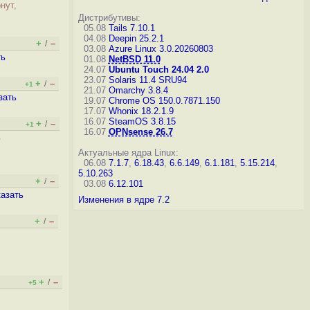
нут,
Дистрибутивы:
05.08
Tails 7.10.1
04.08
Deepin 25.2.1
+
–
/
03.08
Azure Linux 3.0.20260803
ть
01.08
NetBSD 11.0
24.07
Ubuntu Touch 24.04 2.0
23.07
Solaris 11.4 SRU94
+
–
/
+1
21.07
Omarchy 3.8.4
зать
19.07
Chrome OS 150.0.7871.150
17.07
Whonix 18.2.1.9
16.07
SteamOS 3.8.15
+
–
/
+1
16.07
OPNsense 26.7
ь
Актуальные ядра Linux:
06.08
7.1.7
,
6.18.43
,
6.6.149
,
6.1.181
,
5.15.214
,
5.10.263
+
–
/
03.08
6.12.101
казать
Изменения в ядре 7.2
+
–
/
+
–
/
+5