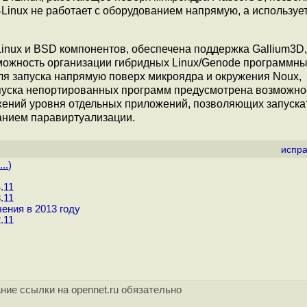
Linux не работает с оборудованием напрямую, а используе
inux и BSD компонентов, обеспечена поддержка Gallium3D,
зможность организации гибридных Linux/Genode программн
я запуска напрямую поверх микроядра и окружения Noux,
пуска непортированных программ предусмотрена возможно
жений уровня отдельных приложений, позволяющих запуска
анием паравиртуализации.
испра
..
)
.11
.11
ения в 2013 году
.11
ние ссылки на opennet.ru обязательно