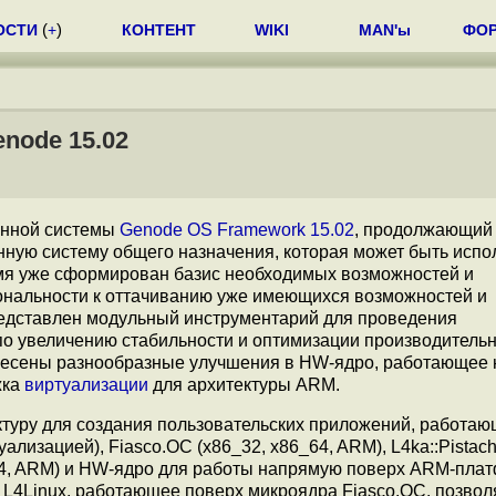
ОСТИ
(
+
)
КОНТЕНТ
WIKI
MAN'ы
ФО
node 15.02
онной системы
Genode OS Framework 15.02
, продолжающий
ую систему общего назначения, которая может быть испо
мя уже сформирован базис необходимых возможностей и
ональности к оттачиванию уже имеющихся возможностей и
представлен модульный инструментарий для проведения
по увеличению стабильности и оптимизации производительн
Внесены разнообразные улучшения в HW-ядро, работающее
жка
виртуализации
для архитектуры ARM.
уру для создания пользовательских приложений, работаю
ализацией), Fiasco.OC (x86_32, x86_64, ARM), L4ka::Pistachi
D64, ARM) и HW-ядро для работы напрямую поверх ARM-пла
 L4Linux, работающее поверх микроядра Fiasco.OC, позвол