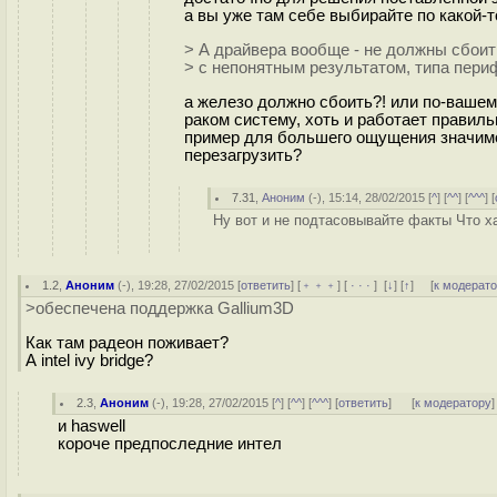
а вы уже там себе выбирайте по какой-то
> А драйвера вообще - не должны сбоит
> с непонятным результатом, типа пери
а железо должно сбоить?! или по-вашему
раком систему, хоть и работает правильн
пример для большего ощущения значимос
перезагрузить?
7.31
,
Аноним
(
-
), 15:14, 28/02/2015 [
^
] [
^^
] [
^^^
] [
Ну вот и не подтасовывайте факты Что ха
1.2
,
Аноним
(
-
), 19:28, 27/02/2015 [
ответить
] [
﹢﹢﹢
] [
· · ·
]
[
↓
] [
↑
] [
к модерат
>обеспечена поддержка Gallium3D
Как там радеон поживает?
А intel ivy bridge?
2.3
,
Аноним
(
-
), 19:28, 27/02/2015 [
^
] [
^^
] [
^^^
] [
ответить
]
[
к модератору
]
и haswell
короче предпоследние интел