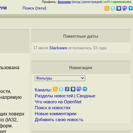
Профиль:
Аноним
(
вход
|
регистрация
)
неRU
opennet.me
РУМ
Поиск
(
теги
)
Памятные даты
17 июля
Slackware
исполнилось 33 года
льзована
Навигация
Каналы:
ости,
Разделы новостей
|
Сводные
 напрямую
Что нового на OpenNet
Поиск в новостях
щих поверх
Новые комментарии
o (IA32,
Добавить свою новость
тформ.
яет