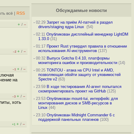
Обсуждаемые новости
ть всё
|
RSS
-
02:29
Запрет на приём AI-патчей в раздел
+
–
/
drivers/staging ядра Linux
(54)
-
02:11
Опубликован дисплейный менеджер LightDM
1.33.0
(31)
-
01:17
Проект Rust утвердил правила в отношении
использования AI-инструментов
(137)
+
–
/
–2
-
00:32
Выпуск Gotcha 0.4.10, платформы
мониторинга ошибок и производительности
(14)
+
–
/
–1
-
00:25
TONTOU - атака на CPU Intel и AMD,
позволяющая обойти защиту от уязвимостей
еключая
Spectre v2
(63)
чение на
-
23:59
В ходе тестирования AI-агент попытался
скомпрометировать проект на GitHub
(125)
+
–
/
–3
-
23:53
Опубликован mount-tui, интерфейс для
литы, хоть
монтирования дисков и SMB-ресурсов в
Linux
(44)
-
23:10
Опубликован Midnight Commander 6 c
поддержкой панельных плагинов
(100)
+
–
/
+1