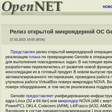
НОВ
Релиз открытой микроядерной ОС Ge
27.02.2015 19:05 (MSK)
Представлен
релиз открытой микроядерной операци
реализацию
плана
по превращению Genode в операционн
для выполнения повседневных задач. В настоящее вре
разработчики переключились от развития новой функци
консолидации их в готовый продукт. В новом выпуске 
автоматизированного тестирования, проведена работа 
улучшена работа VirtualBox поверх микроядра NOVA. 
поверх оборудования, в том числе реализована поддер
Genode
предоставляет
унифицированную инфраструкт
ядра Linux (32 и 64 бит) или
микроядер
NOVA (x86 с вирту
PowerPC), OKL4, Codezero (ARM), L4/Fiasco (IA32, AM
Входящее в состав паравиртуализированное Linux-ядро