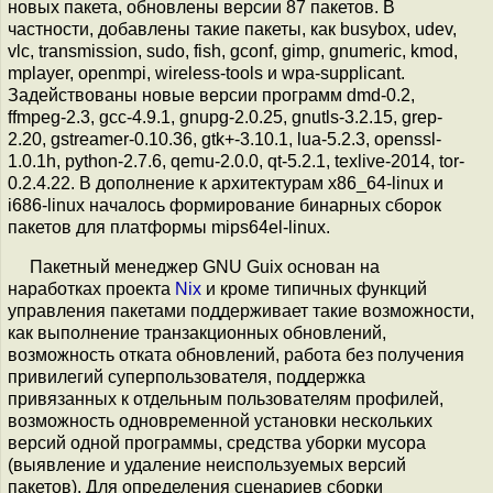
новых пакета, обновлены версии 87 пакетов. В
частности, добавлены такие пакеты, как busybox, udev,
vlc, transmission, sudo, fish, gconf, gimp, gnumeric, kmod,
mplayer, openmpi, wireless-tools и wpa-supplicant.
Задействованы новые версии программ dmd-0.2,
ffmpeg-2.3, gcc-4.9.1, gnupg-2.0.25, gnutls-3.2.15, grep-
2.20, gstreamer-0.10.36, gtk+-3.10.1, lua-5.2.3, openssl-
1.0.1h, python-2.7.6, qemu-2.0.0, qt-5.2.1, texlive-2014, tor-
0.2.4.22. В дополнение к архитектурам x86_64-linux и
i686-linux началось формирование бинарных сборок
пакетов для платформы mips64el-linux.
Пакетный менеджер GNU Guix основан на
наработках проекта
Nix
и кроме типичных функций
управления пакетами поддерживает такие возможности,
как выполнение транзакционных обновлений,
возможность отката обновлений, работа без получения
привилегий суперпользователя, поддержка
привязанных к отдельным пользователям профилей,
возможность одновременной установки нескольких
версий одной программы, средства уборки мусора
(выявление и удаление неиспользуемых версий
пакетов). Для определения сценариев сборки