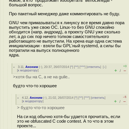
новое, а кто "продолжает изобретать" велосипеды -
большой вопрос.
Про пакетный менеджер даже комментировать не буду.
GNU чем примазываться к линуксу все время давно пора
выпустить уже свою ОС. Linux-то без GNU спокойно
обходится (напр. андроид), а проекту GNU уже сколько
лет, а до сих пор ничего толком самостоятельного
работающего не выпустили. На хрена еще одна система
инициализации - взяли бы GPL'ный systemd, а силы бы
потратили на выпуск полноценного
ядра.
+3
3.11
,
Аноним
(
-
), 20:37, 26/07/2014 [
^
] [
^^
] [
^^^
] [
ответить
]
[
↓
]
+
–
[
к модератору
]
/
>хотя бы на C, а не на guile..
будто что-то хорошее
–5
4.12
,
Аноним
(
-
), 21:02, 26/07/2014 [
^
] [
^^
] [
^^^
] [
ответить
]
+
–
[
к модератору
]
/
> будто что-то хорошее
На си код обычно хотя-бы удается прочитать, если
это не obfuscated C code contest. А то что в этом
проекте...