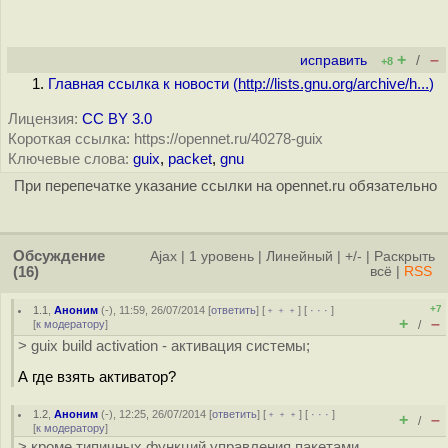
+
–
исправить
/
+8
Главная ссылка к новости (
http://lists.gnu.org/archive/h...
)
Лицензия:
CC BY 3.0
Короткая ссылка: https://opennet.ru/40278-guix
Ключевые слова:
guix
,
packet
,
gnu
При перепечатке указание ссылки на opennet.ru обязательно
Обсуждение
Ajax
|
1 уровень
|
Линейный
|
+/-
|
Раскрыть
(16)
всё
|
RSS
+7
1.1
,
Аноним
(
-
), 11:59, 26/07/2014 [
ответить
] [
﹢﹢﹢
] [
· · ·
]
+
–
[
к модератору
]
/
> guix build activation - активация системы;
А где взять активатор?
1.2
,
Аноним
(
-
), 12:25, 26/07/2014 [
ответить
] [
﹢﹢﹢
] [
· · ·
]
+
–
/
[
к модератору
]
> кроме типичных функций управления пакетами