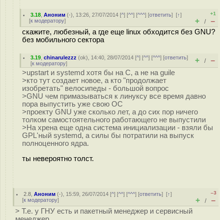
+1
3.18
,
Аноним
(
-
), 13:26, 27/07/2014 [
^
] [
^^
] [
^^^
] [
ответить
]
[
↑
]
+
–
[
к модератору
]
/
скажите, любезный, а где еще linux обходится без GNU?
без мобильного сектора
3.19
,
chinarulezzz
(
ok
), 14:40, 28/07/2014 [
^
] [
^^
] [
^^^
] [
ответить
]
+
–
/
[
к модератору
]
>upstart и systemd хотя бы на C, а не на guile
>кто тут создает новое, а кто "продолжает
изобретать" велосипеды - большой вопрос
>GNU чем примазываться к линуксу все время давно
пора выпустить уже свою ОС
>проекту GNU уже сколько лет, а до сих пор ничего
толком самостоятельного работающего не выпустили
>На хрена еще одна система инициализации - взяли бы
GPL'ный systemd, а силы бы потратили на выпуск
полноценного ядра.
ты невероятно толст.
–3
2.8
,
Аноним
(
-
), 15:59, 26/07/2014 [
^
] [
^^
] [
^^^
] [
ответить
]
[
↑
]
+
–
[
к модератору
]
/
> Т.е. у ГНУ есть и пакетный менеджер и сервисный
менеджер