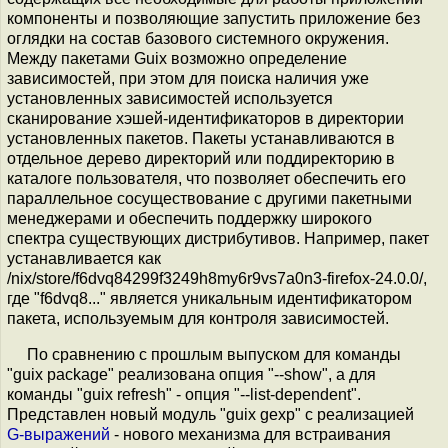
компоненты и позволяющие запустить приложение без
оглядки на состав базового системного окружения.
Между пакетами Guix возможно определение
зависимостей, при этом для поиска наличия уже
установленных зависимостей используется
сканирование хэшей-идентификаторов в директории
установленных пакетов. Пакеты устанавливаются в
отдельное дерево директорий или поддиректорию в
каталоге пользователя, что позволяет обеспечить его
параллельное сосуществование с другими пакетными
менеджерами и обеспечить поддержку широкого
спектра существующих дистрибутивов. Например, пакет
устанавливается как
/nix/store/f6dvq84299f3249h8my6r9vs7a0n3-firefox-24.0.0/,
где "f6dvq8..." является уникальным идентификатором
пакета, используемым для контроля зависимостей.
По сравнению с прошлым выпуском для команды
"guix package" реализована опция "--show", а для
команды "guix refresh" - опция "--list-dependent".
Представлен новый модуль "guix gexp" c реализацией
G-выражений
- нового механизма для встраивания