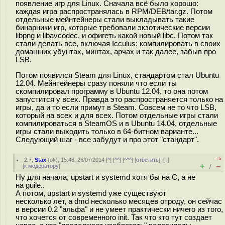
появление игр для Linux. Сначала всё было хорошо:
каждая игра распространялась в RPM/DEB/tar.gz. Потом
отдельные мейнтейнеры стали выкладывать такие
бинарники игр, которые требовали экзотические версии
libpng и libavcodec, и офигеть какой новый libc. Потом так
стали делать все, включая Icculus: компилировать в своих
домашних убунтах, минтах, арчах и так далее, забыв про
LSB.
Потом появился Steam для Linux, стандартом стал Ubuntu
12.04. Мейнтейнеры сразу поняли что если ты
скомпилировал программу в Ubuntu 12.04, то она потом
запустится у всех. Правда это распространяется только на
игры, да и то если примут в Steam. Совсем не то что LSB,
который на всех и для всех. Потом отдельные игры стали
компилироваться в SteamOS и в Ubuntu 14.04, отдельные
игры стали выходить только в 64-битном варианте...
Следующий шаг - все забудут и про этот "стандарт".
–5
2.7
,
Stax
(
ok
), 15:48, 26/07/2014 [
^
] [
^^
] [
^^^
] [
ответить
]
[
↓
]
+
–
[
к модератору
]
/
Ну для начала, upstart и systemd хотя бы на C, а не
на guile..
А потом, upstart и systemd уже существуют
несколько лет, а dmd несколько месяцев отроду, он сейчас
в версии 0.2 "альфа" и не умеет практически ничего из того,
что хочется от современного init. Так что кто тут создает