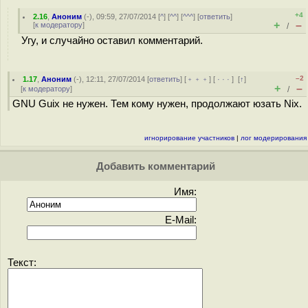
+4
2.16
,
Аноним
(
-
), 09:59, 27/07/2014 [
^
] [
^^
] [
^^^
] [
ответить
]
+
–
[
к модератору
]
/
Угу, и случайно оставил комментарий.
–2
1.17
,
Аноним
(
-
), 12:11, 27/07/2014 [
ответить
] [
﹢﹢﹢
] [
· · ·
]
[
↑
]
+
–
[
к модератору
]
/
GNU Guix не нужен. Тем кому нужен, продолжают юзать Nix.
игнорирование участников
|
лог модерирования
Добавить комментарий
Имя:
E-Mail:
Текст: