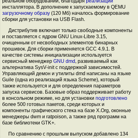
реальном оборудовании, благодаря
реализации
инсталлятора. В дополнение к запускаемому в QEMU
загрузочному образу
(120 Мб) началось формирование
сборки для установки на USB Flash.
Дистрибутив включает только свободные компоненты
и поставляется с ядром GNU Linux-Libre 3.15,
очищенным от несвободных элементов бинарных
прошивок. Для сборки применяется GCC 4.9.1. В
качестве системы инициализации используется
сервисный менеджер
GNU dmd
, развиваемый как
альтернатива SysV-init с поддержкой зависимостей.
Управляющий демон и утилиты dmd написаны на языке
Guile (одна из реализаций языка Scheme), который
также используется и для определения параметров
запуска сервисов. Базовые образ поддерживает работу
в консольном режиме, но для установки
подготовлено
более 500 готовых пакетов, среди которых и
компоненты графического стека на базе X.Org, оконные
менеджеры dwm и ratpoison, а также ряд программ на
базе библиотеки GTK+.
По сравнению с прошлым выпуском добавлено 134