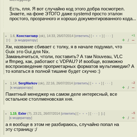
Есть, пля. Я вот случайно код этого добра посмотрел.
Знаете, на фоне ЭТОГО даже systemd просто эталон
простого, прозрачного и хорошо документированного кода...
+1
1.6
,
Константавр
(
ok
), 14:33, 26/07/2014 [
ответить
] [
﹢﹢﹢
] [
· · ·
]
+
–
[
↑
] [
к модератору
]
/
Хм, название сбивает с толку, я в начале подумал, что
Guix это Gui для Nix.
Заманьячиться, чтоли, поставить? А там Nouveau, VLC
и ffmpeg, как, работают с VDPAU? И вообще, возможно
воспроизведение проприетарных форматов мультимедии? А
то копаться в полной тишине будет скучно :)
–2
1.14
,
SergMarkov
(
ok
), 22:16, 26/07/2014 [
ответить
] [
﹢﹢﹢
] [
· · ·
]
+
–
[
к модератору
]
/
Пакетный менеджер на самом деле интересный, все
остальное столлменовская хня.
–5
1.15
,
Exler
(
?
), 23:21, 26/07/2014 [
ответить
] [
﹢﹢﹢
] [
· · ·
]
[
↓
]
+
–
[
к модератору
]
/
а я вообще в этом не разбираюсь, случайно попал на
эту страницу ;/