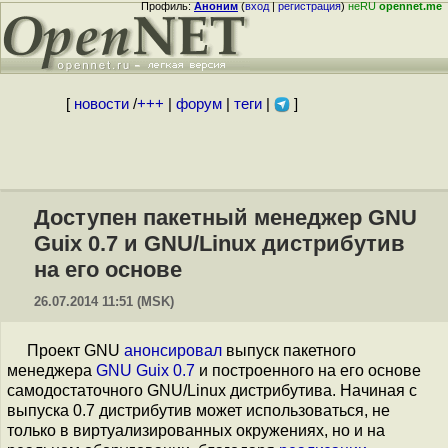
Профиль:
Аноним
(
вход
|
регистрация
)
неRU
opennet.me
[
новости
/
+++
|
форум
|
теги
|
]
Доступен пакетный менеджер GNU
Guix 0.7 и GNU/Linux дистрибутив
на его основе
26.07.2014 11:51 (MSK)
Проект GNU
анонсировал
выпуск пакетного
менеджера
GNU Guix 0.7
и построенного на его основе
самодостаточного GNU/Linux дистрибутива. Начиная с
выпуска 0.7 дистрибутив может использоваться, не
только в виртуализированных окружениях, но и на