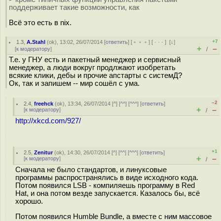
поддерживает такие возможности, как
Всё это есть в nix.
+7
1.3
,
A.Stahl
(
ok
), 13:02, 26/07/2014 [
ответить
] [
﹢﹢﹢
] [
· · ·
]
[
↓
]
+
–
[
к модератору
]
/
Т.е. у ГНУ есть и пакетный менеджер и сервисный
менеджер, а люди вокруг продлжают изобретать
всякие клики, дебы и прочие апстарты с системД?
Ок, так и запишем -- мир сошёл с ума.
–2
2.4
,
freehck
(
ok
), 13:34, 26/07/2014 [
^
] [
^^
] [
^^^
] [
ответить
]
+
–
[
к модератору
]
/
http://xkcd.com/927/
+1
2.5
,
Zenitur
(
ok
), 14:30, 26/07/2014 [
^
] [
^^
] [
^^^
] [
ответить
]
+
–
[
к модератору
]
/
Сначала не было стандартов, и линуксовые
программы распространялись в виде исходного кода.
Потом появился LSB - компиляешь программу в Red
Hat, и она потом везде запускается. Казалось бы, всё
хорошо.
Потом появился Humble Bundle, а вместе с ним массовое