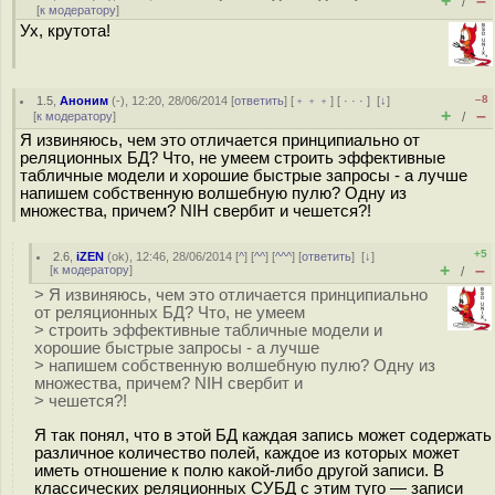
+
–
/
[
к модератору
]
Ух, крутота!
–8
1.5
,
Аноним
(
-
), 12:20, 28/06/2014 [
ответить
] [
﹢﹢﹢
] [
· · ·
]
[
↓
]
+
–
[
к модератору
]
/
Я извиняюсь, чем это отличается принципиально от
реляционных БД? Что, не умеем строить эффективные
табличные модели и хорошие быстрые запросы - а лучше
напишем собственную волшебную пулю? Одну из
множества, причем? NIH свербит и чешется?!
+5
2.6
,
iZEN
(
ok
), 12:46, 28/06/2014 [
^
] [
^^
] [
^^^
] [
ответить
]
[
↓
]
+
–
[
к модератору
]
/
> Я извиняюсь, чем это отличается принципиально
от реляционных БД? Что, не умеем
> строить эффективные табличные модели и
хорошие быстрые запросы - а лучше
> напишем собственную волшебную пулю? Одну из
множества, причем? NIH свербит и
> чешется?!
Я так понял, что в этой БД каждая запись может содержать
различное количество полей, каждое из которых может
иметь отношение к полю какой-либо другой записи. В
классических реляционных СУБД с этим туго — записи