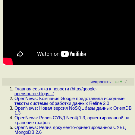
+
–
исправить
/
+9
Главная ссылка к новости (
http://google-
opensource.blogs...
)
OpenNews: Компания Google представила исходные
тексты системы обработки данных Refine 2.0
OpenNews: Новая версия NoSQL базы данных OrientDB
1.3
OpenNews: Релиз СУБД Neo4j 1.3, ориентированной на
хранение графов
OpenNews: Релиз документо-ориентированной СУБД
MongoDB 2.6