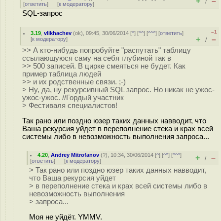
+
–
/
[
ответить
]
[
к модератору
]
SQL-запрос
–1
3.19
,
vlikhachev
(
ok
), 09:45, 30/06/2014 [
^
] [
^^
] [
^^^
] [
ответить
]
+
–
[
к модератору
]
/
>> А кто-нибудь попробуйте "распутать" таблицу
ссылающуюся саму на себя глубиной так в
>> 500 записей. В цирке смеяться не будет. Как
пример таблица людей
>> и их родственные связи. ;-)
> Ну, да, ну рекурсивный SQL запрос. Но никак не ужос-
ужос-ужос. //Гордый участник
> Фестиваля специалистов!
Так рано или поздно юзер таких данных навводит, что
Ваша рекурсия уйдет в переполнение стека и крах всей
системы либо в невозможность выполнения запроса...
4.20
,
Andrey Mitrofanov
(
?
), 10:34, 30/06/2014 [
^
] [
^^
] [
^^^
]
+
–
/
[
ответить
]
[
к модератору
]
> Так рано или поздно юзер таких данных навводит,
что Ваша рекурсия уйдет
> в переполнение стека и крах всей системы либо в
невозможность выполнения
> запроса...
Моя не уйдёт. YMMV.