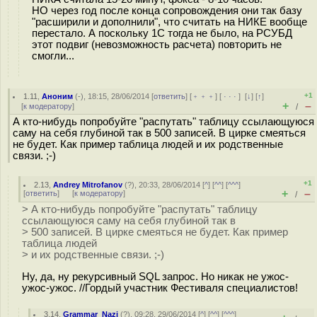
НО через год после конца сопровождения они так базу
"расширили и дополнили", что считать на НИКЕ вообще
перестало. А поскольку 1С тогда не было, на РСУБД
этот подвиг (невозможность расчета) повторить не
смогли...
+1
1.11
,
Аноним
(
-
), 18:15, 28/06/2014 [
ответить
] [
﹢﹢﹢
] [
· · ·
]
[
↓
] [
↑
]
+
–
[
к модератору
]
/
А кто-нибудь попробуйте "распутать" таблицу ссылающуюся
саму на себя глубиной так в 500 записей. В цирке смеяться
не будет. Как пример таблица людей и их родственные
связи. ;-)
+1
2.13
,
Andrey Mitrofanov
(
?
), 20:33, 28/06/2014 [
^
] [
^^
] [
^^^
]
+
–
[
ответить
]
[
к модератору
]
/
> А кто-нибудь попробуйте "распутать" таблицу
ссылающуюся саму на себя глубиной так в
> 500 записей. В цирке смеяться не будет. Как пример
таблица людей
> и их родственные связи. ;-)
Ну, да, ну рекурсивный SQL запрос. Но никак не ужос-
ужос-ужос. //Гордый участник Фестиваля специалистов!
3.14
,
Grammar_Nazi
(
?
), 09:28, 29/06/2014 [
^
] [
^^
] [
^^^
]