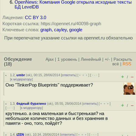
OpenNews: Компания Google открыла исходные тексты
БД LevelDB
Лицензия:
CC BY 3.0
Короткая ссылка: https://opennet.ru/40098-graph
Ключевые слова:
graph
,
cayley
,
google
При перепечатке указание ссылки на opennet.ru обязательно
Обсуждение
Ajax
|
1 уровень
|
Линейный
|
+/-
|
Раскрыть
(18)
всё
|
RSS
1.2
,
umbr
(
ok
), 00:15, 28/06/2014 [
ответить
] [
﹢﹢﹢
] [
· · ·
]
+
–
/
[
к модератору
]
Оно "TinkerPop Blueprints" поддерживает?
1.3
,
бедный буратино
(
ok
), 05:55, 28/06/2014 [
ответить
] [
﹢﹢﹢
]
+
–
/
[
· · ·
]
[
к модератору
]
крутенько. а она маленькая и быстренькая? на
небольшое количество данных и без хранения в
памяти - оно, того, пойдёт?
1.4
,
iZEN
(
ok
), 10:34, 28/06/2014 [
ответить
] [
﹢﹢﹢
] [
· · ·
]