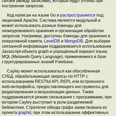
связей (между записями), которые будут учтены при
построении запросов.
Код написан на языке Go и
распространяется
под
лицензией Apache. Система является модульной и
может использовать разные бэкенды для
низкоуровневого хранения и организации обработки
запросов. Например, доступны бэкенды для хранения в
оперативной памяти,
LevelDB
и
MongoDB
. Для выборки
связанной информации поддерживается использование
Javascript-объекта graph и упрощённый вариант языка
MQL (Metaweb Query Language), применяемого в базе
структурированных знаний Freebase.
Cayley может использоваться как обособленная
СУБД, обрабатывающая запросы по HTTP с
использованием RESTful API, REPL или встроенного
web-интерфейса, предоставляющего инструменты для
редактирования и визуализации данных. Также
поддерживается режим связывания с программами, при
котором Cayley выступает в роли разделяемой
библиотеки. Стратегия обхода графа заимствована из
проекта
graphd
, при этом использование эффективных