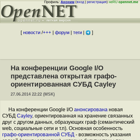
Профиль:
Аноним
(
вход
|
регистрация
)
неRU
opennet.me
[
новости
/
+++
|
форум
|
теги
|
]
На конференции Google I/O
представлена открытая графо-
ориентированная СУБД Cayley
27.06.2014 22:22 (MSK)
На конференции Google I/O
анонсирована
новая
СУБД
Cayley
, ориентированная на хранение связанных
друг с другом данных, образующих граф (семантический
web, социальные сети и т.п). Основная особенность
графо-ориентированной СУБД
- возможность указания