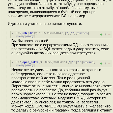
уже один шаблон "а вот этот атрибут у нас определяет
семантику вот того атрибута" навёл бы на смутные
подозрения, выливающиеся в буйный восторг при
знакомстве с иерархическими БД, например.
Идите-ка и учитесь, а не пишите глупости.
3.15
,
rob pike
(
?
), 11:05, 29/06/2014 [
^
] [
^^
] [
^^^
] [
ответить
]
+
–
/
[
к модератору
]
Вы бы поосторожней.
При знакомстве с иерархическими БД юного сторонника
прогрессивных NoSQL может ведь и удар хватить, если
он случайно датами их расцвета поинересуется.
3.17
,
open_balex
(
ok
), 09:25, 30/06/2014 [
^
] [
^^
] [
^^^
] [
ответить
]
+
–
/
[
к модератору
]
Никого же не удивляет как это оперативка хранит в
себе деревья, если это плоское адресное
пространство от 0 до ххх. Так и реляционной
моделью вполне себе можно представить что угодно.
Парентные отношения есть, многие ко многим связи тоже
реализовать не проблема. Да, таблицы иной раз будут
плохо нормализованы, но это не повод говорить о резких
преимуществах "сетевых" моделях СУБД. Истории их
действительно много лет, но толком не "взлетели".
Может, когда CPU/APU/GPU будут уметь в "железе" что
то делать с рекурсией и графами, тогда реляция и станет