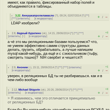
имеют, как правило, фиксированный набор полей и
объединяются в таблицы.
3.22
,
Аннушкапролиламасло
(
?
), 09:24, 02/07/2014 [
^
] [
^^
]
+
–
/
[
^^^
] [
ответить
]
[
к модератору
]
LDAP изобрели?
+3
2.8
,
бедный буратино
(
ok
), 14:15, 28/06/2014 [
^
] [
^^
] [
^^^
]
+
–
[
ответить
]
[
↑
] [
к модератору
]
/
а чё это мы реляционными базами пользуемся? что,
не умеем эффективно самим структуры данных
делать, грузить, обрабатывать, а лучше напишем
mysql какой-нибудь, да ещё и с сэкюэльчиком (тьфу,
смотреть тошно)? NIH свербит и чешется?!
+1
2.9
,
Аноним
(
-
), 15:11, 28/06/2014 [
^
] [
^^
] [
^^^
] [
ответить
]
+
–
[
к модератору
]
/
уверен, в реляционных БД ты не разбираешься. как и в
чем-либо вообще
+3
2.12
,
Michael Shigorin
(
ok
), 20:26, 28/06/2014 [
^
] [
^^
] [
^^^
]
+
–
[
ответить
]
[
к модератору
]
/
> Я извиняюсь, чем это отличается принципиально
от реляционных БД?
Если бы Вы когда-нибудь что-нибудь делали на РСУБД, то