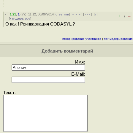
1.21
,
1
(
??
), 11:12, 30/06/2014 [
ответить
] [
﹢﹢﹢
] [
· · ·
]
[
↑
]
+
–
/
[
к модератору
]
О как ! Реинкарнация CODASYL ?
игнорирование участников
|
лог модерирования
Добавить комментарий
Имя:
E-Mail:
Текст: