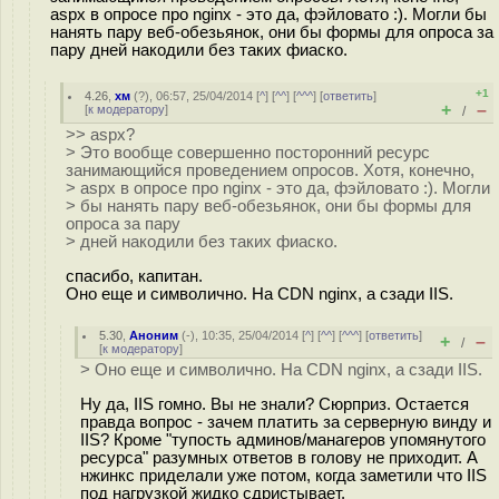
aspx в опросе про nginx - это да, фэйловато :). Могли бы
нанять пару веб-обезьянок, они бы формы для опроса за
пару дней накодили без таких фиаско.
+1
4.26
,
хм
(
?
), 06:57, 25/04/2014 [
^
] [
^^
] [
^^^
] [
ответить
]
+
–
[
к модератору
]
/
>> aspx?
> Это вообще совершенно посторонний ресурс
занимающийся проведением опросов. Хотя, конечно,
> aspx в опросе про nginx - это да, фэйловато :). Могли
> бы нанять пару веб-обезьянок, они бы формы для
опроса за пару
> дней накодили без таких фиаско.
спасибо, капитан.
Оно еще и символично. На CDN nginx, а сзади IIS.
5.30
,
Аноним
(
-
), 10:35, 25/04/2014 [
^
] [
^^
] [
^^^
] [
ответить
]
+
–
/
[
к модератору
]
> Оно еще и символично. На CDN nginx, а сзади IIS.
Ну да, IIS гомно. Вы не знали? Сюрприз. Остается
правда вопрос - зачем платить за серверную винду и
IIS? Кроме "тyпость админов/манагеров упомянутого
ресурса" разумных ответов в голову не приходит. А
нжинкс приделали уже потом, когда заметили что IIS
под нагрузкой жидко сдpиcтывает.