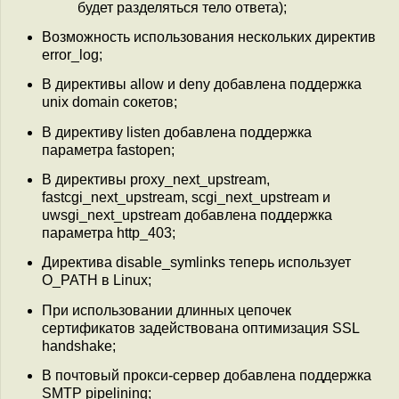
будет разделяться тело ответа);
Возможность использования нескольких директив
error_log;
В директивы allow и deny добавлена поддержка
unix domain сокетов;
В директиву listen добавлена поддержка
параметра fastopen;
В директивы proxy_next_upstream,
fastcgi_next_upstream, scgi_next_upstream и
uwsgi_next_upstream добавлена поддержка
параметра http_403;
Директива disable_symlinks теперь использует
O_PATH в Linux;
При использовании длинных цепочек
сертификатов задействована оптимизация SSL
handshake;
В почтовый прокси-сервер добавлена поддержка
SMTP pipelining;