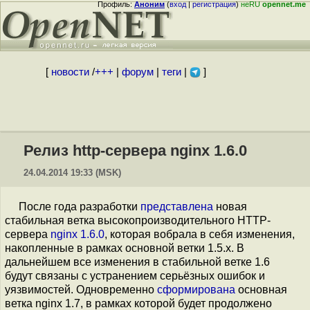
Профиль:
Аноним
(
вход
|
регистрация
)
неRU
opennet.me
[
новости
/
+++
|
форум
|
теги
|
]
Релиз http-сервера nginx 1.6.0
24.04.2014 19:33 (MSK)
После года разработки
представлена
новая
стабильная ветка высокопроизводительного HTTP-
сервера
nginx 1.6.0
, которая вобрала в себя изменения,
накопленные в рамках основной ветки 1.5.x. В
дальнейшем все изменения в стабильной ветке 1.6
будут связаны с устранением серьёзных ошибок и
уязвимостей. Одновременно
сформирована
основная
ветка nginx 1.7, в рамках которой будет продолжено