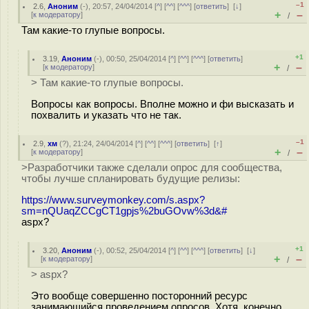
–1
2.6
,
Аноним
(
-
), 20:57, 24/04/2014 [
^
] [
^^
] [
^^^
] [
ответить
]
[
↓
]
+
–
[
к модератору
]
/
Там какие-то глупые вопросы.
+1
3.19
,
Аноним
(
-
), 00:50, 25/04/2014 [
^
] [
^^
] [
^^^
] [
ответить
]
+
–
[
к модератору
]
/
> Там какие-то глупые вопросы.
Вопросы как вопросы. Вполне можно и фи высказать и
похвалить и указать что не так.
–1
2.9
,
хм
(
?
), 21:24, 24/04/2014 [
^
] [
^^
] [
^^^
] [
ответить
]
[
↑
]
+
–
[
к модератору
]
/
>Разработчики также сделали опрос для сообщества,
чтобы лучше спланировать будущие релизы:
https://www.surveymonkey.com/s.aspx?
sm=nQUaqZCCgCT1gpjs%2buGOvw%3d&#
aspx?
+1
3.20
,
Аноним
(
-
), 00:52, 25/04/2014 [
^
] [
^^
] [
^^^
] [
ответить
]
[
↓
]
+
–
[
к модератору
]
/
> aspx?
Это вообще совершенно посторонний ресурс
занимающийся проведением опросов. Хотя, конечно,