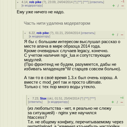
–1
4.14
,
rob pike
(
?
), 23:09, 24/04/2014 [
^
] [
^^
] [
^^^
] [
ответить
]
+
–
[
к модератору
]
/
Ему уже ничего не надо.
Часть нити удалена модератором
6.22
,
rob pike
(
?
), 01:21, 25/04/2014 [
ответить
]
+
–
/
[
к модератору
]
Я бы с большим интересом выслушал рассказ о
месте апача в мире образца 2014 года.
Кроме очевидных случаев legacy, конечно.
С учетом наличия ngx_lua и сопутствующих
модулей.
(Про фронтенд не будем, разумеется, дабы не
избивать младенцев^W старцев совсем больно).
А так-то в своё время 1.3.x был очень хорош. А
вместе с mod_perl так и просто ultimate.
Только с тех пор много воды утекло.
+4
7.23
,
Stax
(
ok
), 01:51, 25/04/2014 [
^
] [
^^
] [
^^^
]
+
–
[
ответить
]
[
к модератору
]
/
(из любопытства - нет, я реально не слежу
за ситуацией) - nginx уже научился
htaccess?
Т.е. не общему конфигу, перечитываемому через
restart/reload, а "изменил кто-нибудь настройки