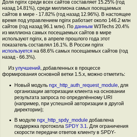
Доля nginx среди всех сайтов составляет 15.25% (год
назад 14.81%), среди миллиона самых посещаемых
сайтов в мире - 17.82% (год назад 12.96%). В настоящее
время под управлением nginx работает около 146.2 млн
сайтов (год назад 96.1 млн). По
данным
W3Techs 20.4%
из миллиона самых посещаемых сайтов в мире
используют nginx, в апреле прошлого года этот
показатель составлял 16.1%. В России nginx
используется
на 68.6% самых посещаемых сайтов (год
назад - 66.3%).
Из
улучшений
, добавленных в процессе
формирования основной ветки 1.5.x, можно отметить:
Новый модуль
ngx_http_auth_request_module
, для
организации авторизации клиента на основании
результата запроса по определённому URI
(например, при успешной авторизации в другой
директории);
В модуле
ngx_http_spdy_module
добавлена
поддержка протокола
SPDY 3.1
. Для ограничения
скорости передачи ответов клиенту в SPDY-