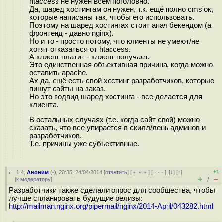
htaccess не нужен всем поголовно.
Да, шаред хостингам он нужен, т.к. ещё полно cms'ок,
которые написаны так, чтобы его использовать.
Поэтому на шаред хостингах стоит апач бекендом (а
фронтенд - давно nginx).
Но и то - просто потому, что клиенты не умеют/не
хотят отказаться от htaccess.
А клиент платит - клиент получает.
Это единственная объективная причина, когда можно
оставить apache.
Ах да, ещё есть свой хостинг разработчиков, которые
пишут сайты на заказ.
Но это подвид шаред хостинга - все делается для
клиента.
В остальных случаях (т.е. когда сайт свой) можно
сказать, что все упирается в скилл/лень админов и
разработчиков.
Т.е. причины уже субьективные.
+1
1.4
,
Аноним
(
-
), 20:35, 24/04/2014 [
ответить
] [
﹢﹢﹢
] [
· · ·
]
[
↓
] [
↑
]
+
–
[
к модератору
]
/
Разработчики также сделали опрос для сообщества, чтобы
лучше спланировать будущие релизы:
http://mailman.nginx.org/pipermail/nginx/2014-April/043282.html