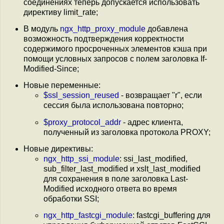
соединениях теперь допускается использовать
директиву limit_rate;
В модуль
ngx_http_proxy_module
добавлена
возможность подтверждения корректности
содержимого просроченных элементов кэша при
помощи условных запросов с полем заголовка If-
Modified-Since;
Новые переменные:
$ssl_session_reused
- возвращает "r", если
сессия была использована повторно;
$proxy_protocol_addr
- адрес клиента,
полученный из заголовка протокола PROXY;
Новые директивы:
ngx_http_ssi_module
: ssi_last_modified,
sub_filter_last_modified и xslt_last_modified
для сохранения в поле заголовка Last-
Modified исходного ответа во время
обработки SSI;
ngx_http_fastcgi_module
: fastcgi_buffering для