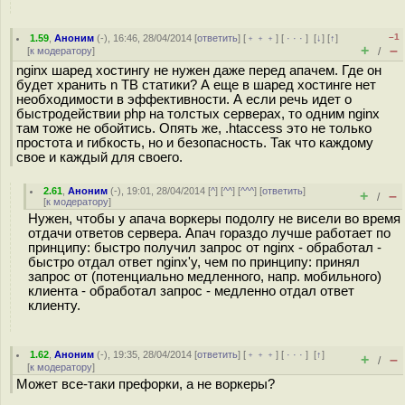
–1
1.59
,
Аноним
(
-
), 16:46, 28/04/2014 [
ответить
] [
﹢﹢﹢
] [
· · ·
]
[
↓
] [
↑
]
+
–
[
к модератору
]
/
nginx шаред хостингу не нужен даже перед апачем. Где он
будет хранить n TB статики? А еще в шаред хостинге нет
необходимости в эффективности. А если речь идет о
быстродействии php на толстых серверах, то одним nginx
там тоже не обойтись. Опять же, .htaccess это не только
простота и гибкость, но и безопасность. Так что каждому
свое и каждый для своего.
2.61
,
Аноним
(
-
), 19:01, 28/04/2014 [
^
] [
^^
] [
^^^
] [
ответить
]
+
–
/
[
к модератору
]
Нужен, чтобы у апача воркеры подолгу не висели во время
отдачи ответов сервера. Апач гораздо лучше работает по
принципу: быстро получил запрос от nginx - обработал -
быстро отдал ответ nginx'у, чем по принципу: принял
запрос от (потенциально медленного, напр. мобильного)
клиента - обработал запрос - медленно отдал ответ
клиенту.
1.62
,
Аноним
(
-
), 19:35, 28/04/2014 [
ответить
] [
﹢﹢﹢
] [
· · ·
]
[
↑
]
+
–
/
[
к модератору
]
Может все-таки префорки, а не воркеры?