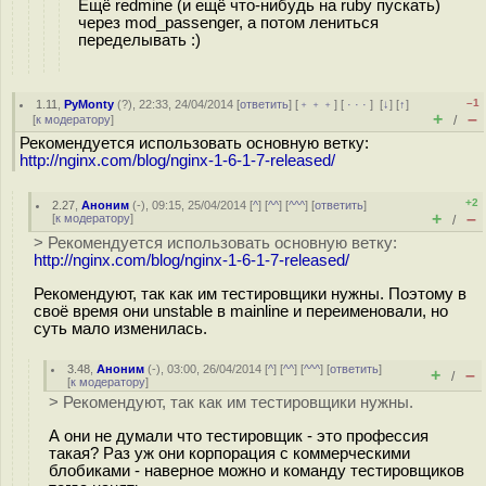
Ещё redmine (и ещё что-нибудь на ruby пускать)
через mod_passenger, а потом лениться
переделывать :)
–1
1.11
,
PyMonty
(
?
), 22:33, 24/04/2014 [
ответить
] [
﹢﹢﹢
] [
· · ·
]
[
↓
] [
↑
]
+
–
[
к модератору
]
/
Рекомендуется использовать основную ветку:
http://nginx.com/blog/nginx-1-6-1-7-released/
+2
2.27
,
Аноним
(
-
), 09:15, 25/04/2014 [
^
] [
^^
] [
^^^
] [
ответить
]
+
–
[
к модератору
]
/
> Рекомендуется использовать основную ветку:
http://nginx.com/blog/nginx-1-6-1-7-released/
Рекомендуют, так как им тестировщики нужны. Поэтому в
своё время они unstable в mainline и переименовали, но
суть мало изменилась.
3.48
,
Аноним
(
-
), 03:00, 26/04/2014 [
^
] [
^^
] [
^^^
] [
ответить
]
+
–
/
[
к модератору
]
> Рекомендуют, так как им тестировщики нужны.
А они не думали что тестировщик - это профессия
такая? Раз уж они корпорация с коммерческими
блобиками - наверное можно и команду тестировщиков