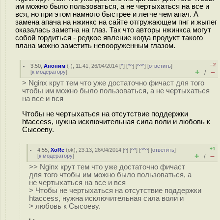
им можно было пользоваться, а не чертыхаться на все и
вся, но при этом намного быстрее и легче чем апач. А
замена апача на нжинкс на сайте отгружающем пнг и жыпег
оказалась заметна на глаз. Так что авторы нжинкса могут
собой гордиться - редкое явление когда продукт такого
плана можно заметить невооруженным глазом.
–2
3.50
,
Аноним
(
-
), 11:41, 26/04/2014 [
^
] [
^^
] [
^^^
] [
ответить
]
+
–
[
к модератору
]
/
> Nginx крут тем что уже достаточно фичаст для того
чтобы им можно было пользоваться, а не чертыхаться
на все и вся
Чтобы не чертыхаться на отсутствие поддержки
htaccess, нужна исключительная сила воли и любовь к
Сысоеву.
+1
4.55
,
XoRe
(
ok
), 23:13, 26/04/2014 [
^
] [
^^
] [
^^^
] [
ответить
]
+
–
[
к модератору
]
/
>> Nginx крут тем что уже достаточно фичаст
для того чтобы им можно было пользоваться, а
не чертыхаться на все и вся
> Чтобы не чертыхаться на отсутствие поддержки
htaccess, нужна исключительная сила воли и
> любовь к Сысоеву.