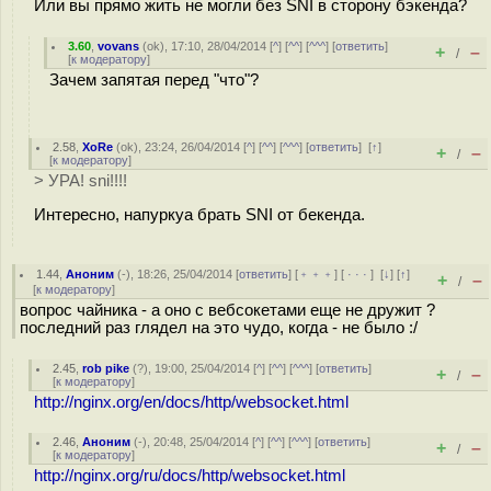
Или вы прямо жить не могли без SNI в сторону бэкенда?
3.60
,
vovans
(
ok
), 17:10, 28/04/2014 [
^
] [
^^
] [
^^^
] [
ответить
]
+
–
/
[
к модератору
]
Зачем запятая перед "что"?
2.58
,
XoRe
(
ok
), 23:24, 26/04/2014 [
^
] [
^^
] [
^^^
] [
ответить
]
[
↑
]
+
–
/
[
к модератору
]
> УРА! sni!!!!
Интересно, напуркуа брать SNI от бекенда.
1.44
,
Аноним
(
-
), 18:26, 25/04/2014 [
ответить
] [
﹢﹢﹢
] [
· · ·
]
[
↓
] [
↑
]
+
–
/
[
к модератору
]
вопрос чайника - а оно с вебсокетами еще не дружит ?
последний раз глядел на это чудо, когда - не было :/
2.45
,
rob pike
(
?
), 19:00, 25/04/2014 [
^
] [
^^
] [
^^^
] [
ответить
]
+
–
/
[
к модератору
]
http://nginx.org/en/docs/http/websocket.html
2.46
,
Аноним
(
-
), 20:48, 25/04/2014 [
^
] [
^^
] [
^^^
] [
ответить
]
+
–
/
[
к модератору
]
http://nginx.org/ru/docs/http/websocket.html