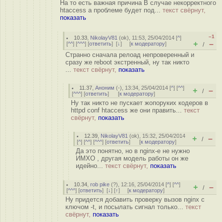
На то есть важная причина В случае некорректного
htaccess а проблеме будет под...
текст свёрнут,
показать
–1
10.33
,
NikolayV81
(
ok
), 11:53, 25/04/2014 [
^
]
+
–
[
^^
] [
^^^
] [
ответить
]
[
↓
] [
к модератору
]
/
Странно сначала релоад непроверенный и
сразу же reboot экстренный, ну так никто
...
текст свёрнут,
показать
11.37
,
Аноним
(
-
), 13:34, 25/04/2014 [
^
] [
^^
]
+
–
/
[
^^^
] [
ответить
]
[
к модератору
]
Ну так никто не пускает жопоруких кодеров в
httpd conf htaccess же они править...
текст
свёрнут,
показать
12.39
,
NikolayV81
(
ok
), 15:32, 25/04/2014
+
–
/
[
^
] [
^^
] [
^^^
] [
ответить
]
[
к модератору
]
Да это понятно, но в nginx-е не нужно
ИМХО , другая модель работы он же
идейно...
текст свёрнут,
показать
10.34
,
rob pike
(
?
), 12:16, 25/04/2014 [
^
] [
^^
]
+
–
/
[
^^^
] [
ответить
]
[
↓
] [
↑
] [
к модератору
]
Ну придется добавить проверку вызов nginx с
ключом -t, и посылать сигнал только...
текст
свёрнут,
показать