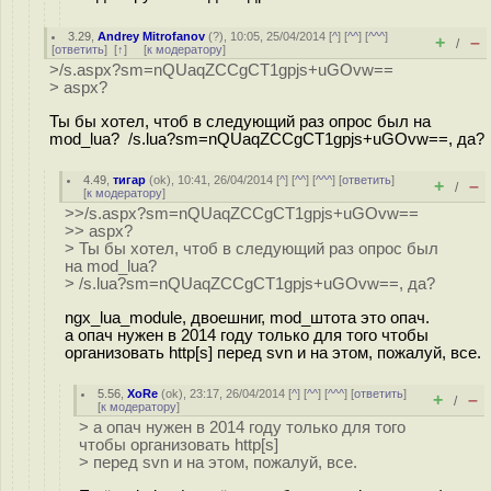
3.29
,
Andrey Mitrofanov
(
?
), 10:05, 25/04/2014 [
^
] [
^^
] [
^^^
]
+
–
/
[
ответить
]
[
↑
] [
к модератору
]
>/s.aspx?sm=nQUaqZCCgCT1gpjs+uGOvw==
> aspx?
Ты бы хотел, чтоб в следующий раз опрос был на
mod_lua? /s.lua?sm=nQUaqZCCgCT1gpjs+uGOvw==, да?
4.49
,
тигар
(
ok
), 10:41, 26/04/2014 [
^
] [
^^
] [
^^^
] [
ответить
]
+
–
/
[
к модератору
]
>>/s.aspx?sm=nQUaqZCCgCT1gpjs+uGOvw==
>> aspx?
> Ты бы хотел, чтоб в следующий раз опрос был
на mod_lua?
> /s.lua?sm=nQUaqZCCgCT1gpjs+uGOvw==, да?
ngx_lua_module, двоешниг, mod_штота это опач.
а опач нужен в 2014 году только для того чтобы
организовать http[s] перед svn и на этом, пожалуй, все.
5.56
,
XoRe
(
ok
), 23:17, 26/04/2014 [
^
] [
^^
] [
^^^
] [
ответить
]
+
–
/
[
к модератору
]
> а опач нужен в 2014 году только для того
чтобы организовать http[s]
> перед svn и на этом, пожалуй, все.