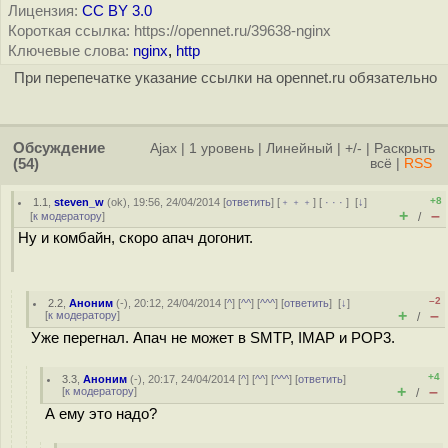
Лицензия:
CC BY 3.0
Короткая ссылка: https://opennet.ru/39638-nginx
Ключевые слова:
nginx
,
http
При перепечатке указание ссылки на opennet.ru обязательно
Обсуждение
Ajax
|
1 уровень
|
Линейный
|
+/-
|
Раскрыть
(54)
всё
|
RSS
+8
1.1
,
steven_w
(
ok
), 19:56, 24/04/2014 [
ответить
] [
﹢﹢﹢
] [
· · ·
]
[
↓
]
+
–
[
к модератору
]
/
Ну и комбайн, скоро апач догонит.
–2
2.2
,
Аноним
(
-
), 20:12, 24/04/2014 [
^
] [
^^
] [
^^^
] [
ответить
]
[
↓
]
+
–
[
к модератору
]
/
Уже перегнал. Апач не может в SMTP, IMAP и POP3.
+4
3.3
,
Аноним
(
-
), 20:17, 24/04/2014 [
^
] [
^^
] [
^^^
] [
ответить
]
+
–
[
к модератору
]
/
А ему это надо?