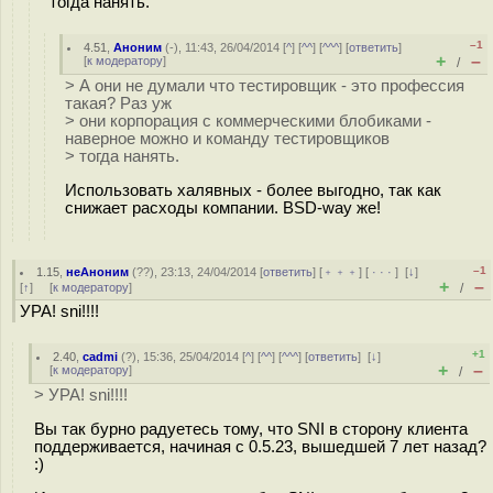
тогда нанять.
–1
4.51
,
Аноним
(
-
), 11:43, 26/04/2014 [
^
] [
^^
] [
^^^
] [
ответить
]
+
–
[
к модератору
]
/
> А они не думали что тестировщик - это профессия
такая? Раз уж
> они корпорация с коммерческими блобиками -
наверное можно и команду тестировщиков
> тогда нанять.
Использовать халявных - более выгодно, так как
снижает расходы компании. BSD-way же!
–1
1.15
,
неАноним
(
??
), 23:13, 24/04/2014 [
ответить
] [
﹢﹢﹢
] [
· · ·
]
[
↓
]
+
–
[
↑
] [
к модератору
]
/
УРА! sni!!!!
+1
2.40
,
cadmi
(
?
), 15:36, 25/04/2014 [
^
] [
^^
] [
^^^
] [
ответить
]
[
↓
]
+
–
[
к модератору
]
/
> УРА! sni!!!!
Вы так бурно радуетесь тому, что SNI в сторону клиента
поддерживается, начиная с 0.5.23, вышедшей 7 лет назад?
:)