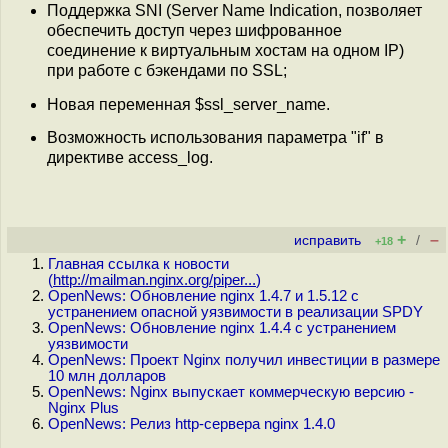
Поддержка SNI (Server Name Indication, позволяет
обеспечить доступ через шифрованное
соединение к виртуальным хостам на одном IP)
при работе с бэкендами по SSL;
Новая переменная $ssl_server_name.
Возможность использования параметра "if" в
директиве access_log.
+
–
исправить
/
+18
Главная ссылка к новости
(
http://mailman.nginx.org/piper...
)
OpenNews: Обновление nginx 1.4.7 и 1.5.12 с
устранением опасной уязвимости в реализации SPDY
OpenNews: Обновление nginx 1.4.4 с устранением
уязвимости
OpenNews: Проект Nginx получил инвестиции в размере
10 млн долларов
OpenNews: Nginx выпускает коммерческую версию -
Nginx Plus
OpenNews: Релиз http-сервера nginx 1.4.0