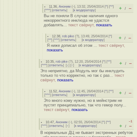
11.36
,
Аноним
(
-
), 13:32, 25/04/2014 [
^
] [
^^
]
+
–
/
[
^^^
] [
ответить
]
[
к модератору
]
Вы не поняли В случае наличия одного
некорректного инклюда не удастся
добавлять...
текст свёрнут,
показать
12.38
,
rob pike
(
?
), 13:49, 25/04/2014 [
^
]
+
–
/
[
^^
] [
^^^
] [
ответить
]
[
к модератору
]
Я ниже дописал об этом ...
текст свёрнут,
показать
10.35
,
rob pike
(
?
), 12:20, 25/04/2014 [
^
] [
^^
]
+
–
/
[
^^^
] [
ответить
]
[
↓
] [
↑
] [
к модератору
]
Это неприятно, да Модуль мог бы инклудить
только то что корректно, но так с раз...
текст
свёрнут,
показать
11.52
,
Аноним
(
-
), 11:45, 26/04/2014 [
^
] [
^^
]
+
–
/
[
^^^
] [
ответить
]
[
к модератору
]
Это много кому нужно, но в мейнстрим не
пустят принципиально, так что гемор полу...
текст свёрнут,
показать
–1
10.47
,
Аноним
(
-
), 02:55, 26/04/2014 [
^
] [
^^
]
+
–
[
^^^
] [
ответить
]
[
↑
] [
к модератору
]
/
В нормальных ДЦ не бывает экстренных ребутов