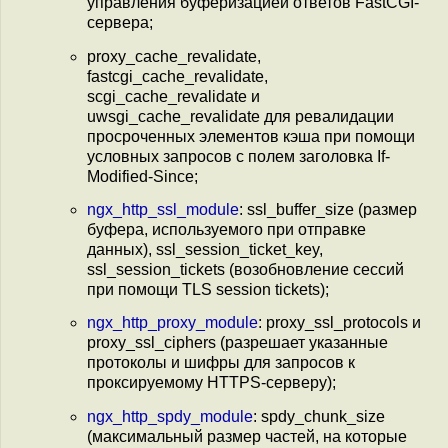
управления буферизацией ответов FastCGI-
сервера;
proxy_cache_revalidate,
fastcgi_cache_revalidate,
scgi_cache_revalidate и
uwsgi_cache_revalidate для ревалидации
просроченных элементов кэша при помощи
условных запросов с полем заголовка If-
Modified-Since;
ngx_http_ssl_module
: ssl_buffer_size (размер
буфера, используемого при отправке
данных), ssl_session_ticket_key,
ssl_session_tickets (возобновление сессий
при помощи TLS session tickets);
ngx_http_proxy_module
: proxy_ssl_protocols и
proxy_ssl_ciphers (разрешает указанные
протоколы и шифры для запросов к
проксируемому HTTPS-серверу);
ngx_http_spdy_module
: spdy_chunk_size
(максимальный размер частей, на которые