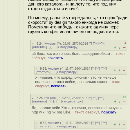
данного каталога - и на лету то, что под ним
стало отдаваться иначе".
По-моему, раньше утверждалось, что nginx "ради
скорости" by design такого никогда не сможет.
Поменяли что-нибудь - скажите админу пере
грузить конфиг, иначе ничего не подхватится.
–4
8.24
,
Куяврег
(
?
), 02:08, 25/04/2014 [
^
] [
^^
] [
^^^
]
+
–
[
ответить
]
[
↓
] [
к модератору
]
/
ай беда как же теперь быть шаредпомойкам ...
текст
свёрнут,
показать
9.53
,
Аноним
(
-
), 11:47, 26/04/2014 [
^
] [
^^
] [
^^^
]
+
–
/
[
ответить
]
[
к модератору
]
Учитывая, что шаредпомойки - это не меньше
половины рынка вебни, правильно сказа...
текст
свёрнут,
показать
+2
8.25
,
rob pike
(
?
), 02:34, 25/04/2014 [
^
] [
^^
] [
^^^
]
+
–
[
ответить
]
[
↓
] [
↑
] [
к модератору
]
/
Да, вполне кейс Хотя, конечно, considered нинужна
http wiki nginx org Like...
текст свёрнут,
показать
9.32
,
Аноним
(
-
), 11:41, 25/04/2014 [
^
] [
^^
] [
^^^
]
+
–
/
[
ответить
]
[
к модератору
]