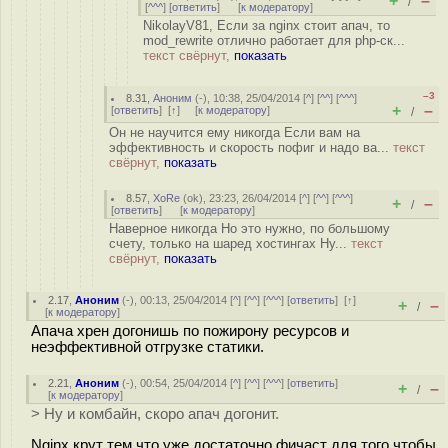
+
–
/
[
^^^
] [
ответить
]
[
к модератору
]
NikolayV81, Если за nginx стоит апач, то
mod_rewrite отлично работает для php-ск...
текст свёрнут,
показать
–3
8.31
,
Аноним
(
-
), 10:38, 25/04/2014 [
^
] [
^^
] [
^^^
]
+
–
[
ответить
]
[
↑
] [
к модератору
]
/
Он не научится ему никогда Если вам на
эффективность и скорость пофиг и надо ва...
текст
свёрнут,
показать
8.57
,
XoRe
(
ok
), 23:23, 26/04/2014 [
^
] [
^^
] [
^^^
]
+
–
/
[
ответить
]
[
к модератору
]
Наверное никогда Но это нужно, по большому
счету, только на шаред хостингах Ну...
текст
свёрнут,
показать
2.17
,
Аноним
(
-
), 00:13, 25/04/2014 [
^
] [
^^
] [
^^^
] [
ответить
]
[
↑
]
+
–
/
[
к модератору
]
Апача хрен догонишь по пожирону ресурсов и
неэффективной отгрузке статики.
2.21
,
Аноним
(
-
), 00:54, 25/04/2014 [
^
] [
^^
] [
^^^
] [
ответить
]
+
–
/
[
к модератору
]
> Ну и комбайн, скоро апач догонит.
Nginx крут тем что уже достаточно фичаст для того чтобы