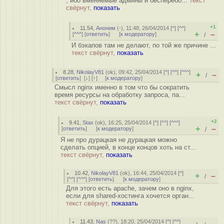
, ибо вменяемые админы и бесперебо...
текст
свёрнут,
показать
+1
11.54
,
Аноним
(
-
), 11:48, 26/04/2014 [
^
] [
^^
]
+
–
[
^^^
] [
ответить
]
[
к модератору
]
/
И бэкапов там не делают, по той же причине ...
текст свёрнут,
показать
8.28
,
NikolayV81
(
ok
), 09:42, 25/04/2014 [
^
] [
^^
] [
^^^
]
+
–
/
[
ответить
]
[
↓
] [
↑
] [
к модератору
]
Смысл nginx именно в том что бы сократить
время ресурсы на обработку запроса, па...
текст свёрнут,
показать
+2
9.41
,
Stax
(
ok
), 16:25, 25/04/2014 [
^
] [
^^
] [
^^^
]
+
–
[
ответить
]
[
к модератору
]
/
Я не про дурацкая не дурацкая можно
сделать опцией, в конце концов хоть на ст...
текст свёрнут,
показать
10.42
,
NikolayV81
(
ok
), 16:44, 25/04/2014 [
^
]
+
–
/
[
^^
] [
^^^
] [
ответить
]
[
к модератору
]
Для этого есть apache, зачем оно в nginx,
если для shared-хостинга хочется орган...
текст свёрнут,
показать
11.43
,
Nas
(
??
), 18:20, 25/04/2014 [
^
] [
^^
]