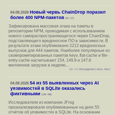
Новый червь ChainDrop поразил
04.08.2026
более 400 NPM-пакетов
(59 +17)
Зафиксирована массовая атака на пакеты в
репозитории NPM, проводимая с использованием
нового самораспространяющегося червя ChainDrop,
подставляющего вредоносное ПО в зависимости. В
результате атаки опубликовано 2212 вредоносных
выпусков для 444 пакетов. Наиболее популярные из
скомпрометированных пакетов keyv, flat-cache и file-
entry-cache насчитывают 154, 149.9 и 147.6
миллионов загрузок в неделю...
обсуждение
|
весь текст
(59 +17)
54 из 55 выявленных через AI
04.08.2026
уязвимостей в SQLite оказались
фиктивными
(196 +88)
Исследователи из компании JFrog
проанализировали опубликованные на днях 55
отчётов об уязвимостях в SQLite. На основании