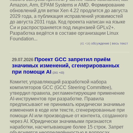
Amazon, Arm, EPAM Systems и AMD. Формирование
обновлений для ветки Xen 4.22 продлится до августа
2029 года, а публикация исправлений уязвимостей
до августа 2031 года. Код проекта написан на языке
Си и распространяется под лицензией GPLv2+.
Разработка ведётся в составе организации Linux
Foundation...
обсуждение
|
весь текст
(41 +14)
Проект GCC запретил приём
29.07.2026
значимых изменений, сгенерированных
при помощи AI
(241 +43)
Комитет, управляющий разработкой набора
компиляторов GCC (GCC Steering Committee),
утвердил правила, регламентирующие применение
AI-инструментов при разработке. Правила
предписывают не принимать юридически значимые
изменения в коде или тексте, сгенерированные при
помощи AI или производные от контента, созданного
через AI. Юридически значимыми признаются
наработки, насчитывающие более 15 строк. Запрет
объясняется неопределённостью в вопросах