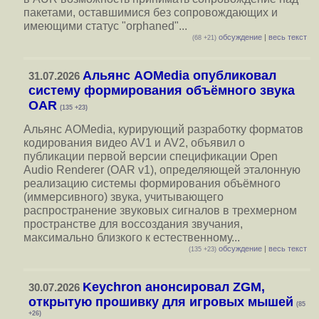
пакетами, оставшимися без сопровождающих и
имеющими статус "orphaned"...
обсуждение
|
весь текст
(68 +21)
Альянс AOMedia опубликовал
31.07.2026
систему формирования объёмного звука
OAR
(135 +23)
Альянс AOMedia, курирующий разработку форматов
кодирования видео AV1 и AV2, объявил о
публикации первой версии спецификации Open
Audio Renderer (OAR v1), определяющей эталонную
реализацию системы формирования объёмного
(иммерсивного) звука, учитывающего
распространение звуковых сигналов в трехмерном
пространстве для воссоздания звучания,
максимально близкого к естественному...
обсуждение
|
весь текст
(135 +23)
Keychron анонсировал ZGM,
30.07.2026
открытую прошивку для игровых мышей
(85
+26)