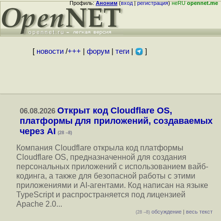
Профиль:
Аноним
(
вход
|
регистрация
)
неRU
opennet.me
[
новости
/
+++
|
форум
|
теги
|
]
Открыт код Cloudflare OS,
06.08.2026
платформы для приложений, создаваемых
через AI
(28 –8)
Компания Cloudflare открыла код платформы
Cloudflare OS, предназначенной для создания
персональных приложений с использованием вайб-
кодинга, а также для безопасной работы с этими
приложениями и AI-агентами. Код написан на языке
TypeScript и распространяется под лицензией
Apache 2.0...
обсуждение
|
весь текст
(28 –8)