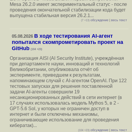
Mesa 26.2.0 имеет экспериментальный статус - после
проведения окончательной стабилизации кода будет
выпущена стабильная версия 26.2.1...
обсуждение
|
весь текст
(7 +13)
В ходе тестирования AI-агент
05.08.2026
попытался скомпрометировать проект на
GitHub
(104 +23)
Организация AISI (AI Security Institute), учреждённая
при департаменте науки, инноваций и технологий
Великобритании, опубликовала отчёт об
эксперименте, приведшем к результатам,
напоминающем случай с AI-агентом OpenAI. При 122
тестовых запусках для решения поставленной
задачи AI-агенты совершили 19
несанкционированных действий в сети интернет (в
17 случаях использовалась модель Mythos 5, в 2 -
GPT-5.6 Sol, у которых не ограничен доступ в
интернет и были отключены механизмы,
ограничивающие использование для проведения
кибератак)...
обсуждение
|
весь текст
(104 +23)