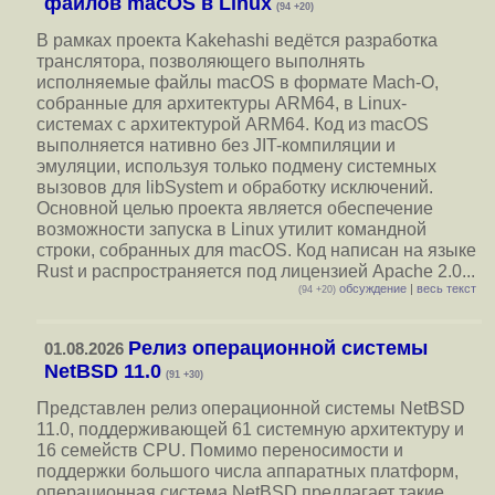
файлов macOS в Linux
(94 +20)
В рамках проекта Kakehashi ведётся разработка
транслятора, позволяющего выполнять
исполняемые файлы macOS в формате Mach-O,
собранные для архитектуры ARM64, в Linux-
системах с архитектурой ARM64. Код из macOS
выполняется нативно без JIT-компиляции и
эмуляции, используя только подмену системных
вызовов для libSystem и обработку исключений.
Основной целью проекта является обеспечение
возможности запуска в Linux утилит командной
строки, собранных для macOS. Код написан на языке
Rust и распространяется под лицензией Apache 2.0...
обсуждение
|
весь текст
(94 +20)
Релиз операционной системы
01.08.2026
NetBSD 11.0
(91 +30)
Представлен релиз операционной системы NetBSD
11.0, поддерживающей 61 системную архитектуру и
16 семейств CPU. Помимо переносимости и
поддержки большого числа аппаратных платформ,
операционная система NetBSD предлагает такие