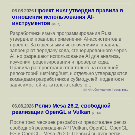
Проект Rust утвердил правила в
06.08.2026
отношении использования AI-
инструментов
(65 +5)
Разработчики языка программирования Rust
утвердили правила применения AI-ассистентов в
проекте. За отдельными исключениями, правила
запрещают передачу кода, сгенерированного через
AI, но разрешают использование AI для анализа,
изучения, рецензирования и проверки кода.
Правила распространяются только на основной
репозиторий rust-lang/rust, и отдельно утверждаются
командами разработчиков субмодулей, подветок и
зависимостей из каталога crates.io...
обсуждение
|
весь текст
(65 +5)
Релиз Mesa 26.2, свободной
06.08.2026
реализации OpenGL и Vulkan
(7 +13)
После трёх месяцев разработки представлен релиз
свободной реализации API Vulkan, OpenGL, OpenGL
ES и OpenCL - Mesa 26.2.0. Первый выпуск ветки