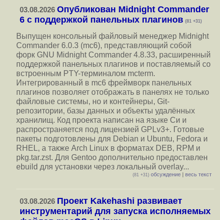
Опубликован Midnight Commander
03.08.2026
6 c поддержкой панельных плагинов
(81 +31)
Выпущен консольный файловый менеджер Midnight
Commander 6.0.3 (mc6), представляющий собой
форк GNU Midnight Commander 4.8.33, расширенный
поддержкой панельных плагинов и поставляемый со
встроенным PTY-терминалом mcterm.
Интегрированный в mc6 фреймворк панельных
плагинов позволяет отображать в панелях не только
файловые системы, но и контейнеры, Git-
репозитории, базы данных и объекты удалённых
хранилищ. Код проекта написан на языке Си и
распространяется под лицензией GPLv3+. Готовые
пакеты подготовлены для Debian и Ubuntu, Fedora и
RHEL, а также Arch Linux в форматах DEB, RPM и
pkg.tar.zst. Для Gentoo дополнительно предоставлен
ebuild для установки через локальный overlay...
обсуждение
|
весь текст
(81 +31)
Проект Kakehashi развивает
03.08.2026
инструментарий для запуска исполняемых