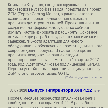
Компания Keychron, специализирующая на
производстве устройств ввода, представила проект
ZGM (Zephyr Gaming Mouse), в рамках которого
развивается первая полноценная открытая
прошивка для игровых мышей. Проект нацелен на
создание платформы, которую легко собирать,
изучать, кастомизировать и расширять. Основное
внимание при разработке уделяется минимизации
задержек, гибкости адаптации для нового
оборудования и обеспечению простоты длительного
сопровождения продукта. В настоящее время
прошивка находится на ранней стадии
проектирования, релиз намечен на 1 квартал 2027
года. Код будет опубликован под лицензией GPLv3.
Первым устройством, поддерживающим установку
ZGM, станет игровая мышь G6 HE...
обсуждение
|
весь текст
(85 +26)
Выпуск гипервизора Xen 4.22
30.07.2026
(41 +14)
После 8 месяцев разработки опубликован релиз
свободного гипервизора Xen 4.22. В разработке
нового выпуска приняли участие такие компании, как