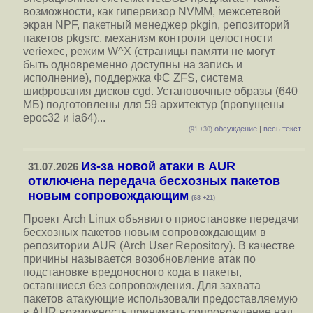
возможности, как гипервизор NVMM, межсетевой
экран NPF, пакетный менеджер pkgin, репозиторий
пакетов pkgsrc, механизм контроля целостности
veriexec, режим W^X (страницы памяти не могут
быть одновременно доступны на запись и
исполнение), поддержка ФС ZFS, система
шифрования дисков cgd. Установочные образы (640
МБ) подготовлены для 59 архитектур (пропущены
epoc32 и ia64)...
обсуждение
|
весь текст
(91 +30)
Из-за новой атаки в AUR
31.07.2026
отключена передача бесхозных пакетов
новым сопровождающим
(68 +21)
Проект Arch Linux объявил о приостановке передачи
бесхозных пакетов новым сопровождающим в
репозитории AUR (Arch User Repository). В качестве
причины называется возобновление атак по
подстановке вредоносного кода в пакеты,
оставшиеся без сопровождения. Для захвата
пакетов атакующие использовали предоставляемую
в AUR возможность принимать сопровождение над