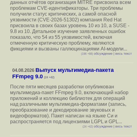
данных отчётов организация MITRE присвоила всем
проблемам CVE-идентификаторы. Три проблемы
получили статус критических, а самой опасной
уязвимости (CVE-2026-51302) компания Red Hat
присвоила в своих базах уровень 10 из 10, а SUSE -
9.8 из 10. Детальное изучение заявленных ошибок
показало, что 54 из 55 уязвимостей, включая
отмеченную критическую проблему, являются
фикциями и вызваны галлюцинациями AI-модели...
обсуждение
|
весь текст
(196 +88)
Выпуск мультимедиа-пакета
04.08.2026
FFmpeg 9.0
(24 +42)
После пяти месяцев разработки опубликован
мультимедиа-пакет FFmpeg 9.0, включающий набор
приложений и коллекцию библиотек для операций
над различными мультимедиа-форматами (запись,
преобразование и декодирование звуковых и
видеоформатов). Пакет написан на языке Си и
распространяется под лицензиями LGPL и GPL...
обсуждение
|
весь текст
(24 +42)