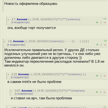
Новость оформлена образцово.
+1
2.7
,
Аноним
(
-
), 23:05, 10/10/2013 [
^
] [
^^
] [
^^^
] [
ответить
]
+
–
[
к модератору
]
/
ога, вообще торт получается
+3
1.8
,
Аноним
(
-
), 23:20, 10/10/2013 [
ответить
] [
﹢﹢﹢
] [
· · ·
]
[
↓
] [
↑
]
+
–
[
к модератору
]
/
Исключительно правильный релиз. У других ДЕ столько
подезных улучшений уже не встретишь, т к они либо уже
допилены либо двигаются в другую сторону ))
Там индикатор переключения раскладок починили? В 1.8 не
менялся он.
2.13
,
Аноним
(
-
), 23:29, 10/10/2013 [
^
] [
^^
] [
^^^
] [
ответить
]
[
↓
]
+
–
/
[
к модератору
]
в самом mint'е не было проблем
3.57
,
Аноним
(
-
), 14:39, 11/10/2013 [
^
] [
^^
] [
^^^
] [
ответить
]
+
–
/
[
к модератору
]
я ставил на арч, там была проблема
+1