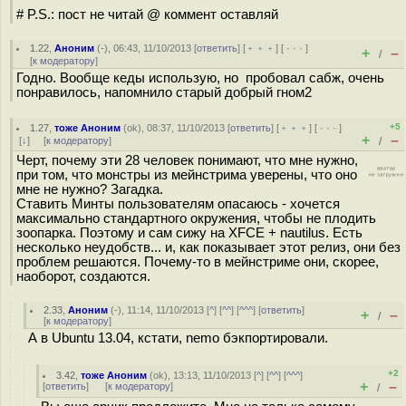
# P.S.: пост не читай @ коммент оставляй
1.22
,
Аноним
(
-
), 06:43, 11/10/2013 [
ответить
] [
﹢﹢﹢
] [
· · ·
]
+
–
/
[
к модератору
]
Годно. Вообще кеды использую, но пробовал сабж, очень
понравилось, напомнило старый добрый гном2
+5
1.27
,
тоже Аноним
(
ok
), 08:37, 11/10/2013 [
ответить
] [
﹢﹢﹢
] [
· · ·
]
+
–
[
↓
] [
к модератору
]
/
Черт, почему эти 28 человек понимают, что мне нужно,
при том, что монстры из мейнстрима уверены, что оно
мне не нужно? Загадка.
Ставить Минты пользователям опасаюсь - хочется
максимально стандартного окружения, чтобы не плодить
зоопарка. Поэтому и сам сижу на XFCE + nautilus. Есть
несколько неудобств... и, как показывает этот релиз, они без
проблем решаются. Почему-то в мейнстриме они, скорее,
наоборот, создаются.
2.33
,
Аноним
(
-
), 11:14, 11/10/2013 [
^
] [
^^
] [
^^^
] [
ответить
]
+
–
/
[
к модератору
]
А в Ubuntu 13.04, кстати, nemo бэкпортировали.
+2
3.42
,
тоже Аноним
(
ok
), 13:13, 11/10/2013 [
^
] [
^^
] [
^^^
]
+
–
[
ответить
]
[
к модератору
]
/