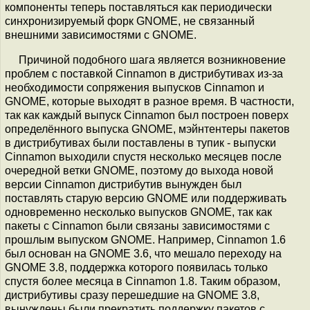
компоненты теперь поставляться как периодически
синхронизируемый форк GNOME, не связанный
внешними зависимостями с GNOME.
Причиной подобного шага является возникновение
проблем с поставкой Cinnamon в дистрибутивах из-за
необходимости сопряжения выпусков Cinnamon и
GNOME, которые выходят в разное время. В частности,
так как каждый выпуск Cinnamon был построен поверх
определённого выпуска GNOME, мэйнтентеры пакетов
в дистрибутивах были поставлены в тупик - выпуски
Cinnamon выходили спустя несколько месяцев после
очередной ветки GNOME, поэтому до выхода новой
версии Cinnamon дистрибутив вынужден был
поставлять старую версию GNOME или поддерживать
одновременно несколько выпусков GNOME, так как
пакеты с Cinnamon были связаны зависимостями с
прошлым выпуском GNOME. Например, Cinnamon 1.6
был основан на GNOME 3.6, что мешало переходу на
GNOME 3.8, поддержка которого появилась только
спустя более месяца в Cinnamon 1.8. Таким образом,
дистрибутивы сразу перешедшие на GNOME 3.8,
вынуждены были прекратить поддержку пакетов с