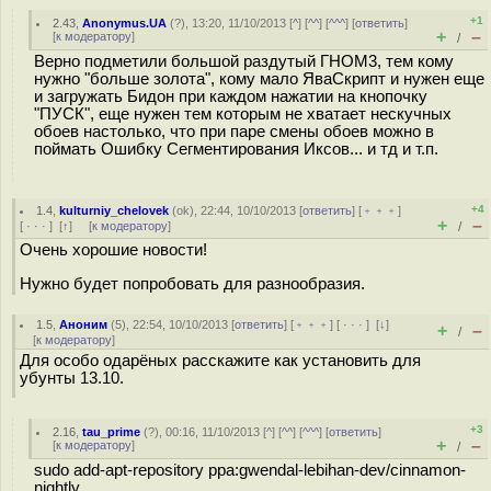
+1
2.43
,
Anonymus.UA
(
?
), 13:20, 11/10/2013 [
^
] [
^^
] [
^^^
] [
ответить
]
+
–
[
к модератору
]
/
Верно подметили большой раздутый ГНОМ3, тем кому
нужно "больше золота", кому мало ЯваСкрипт и нужен еще
и загружать Бидон при каждом нажатии на кнопочку
"ПУСК", еще нужен тем которым не хватает нескучных
обоев настолько, что при паре смены обоев можно в
поймать Ошибку Сегментирования Иксов... и тд и т.п.
+4
1.4
,
kulturniy_chelovek
(
ok
), 22:44, 10/10/2013 [
ответить
] [
﹢﹢﹢
]
+
–
[
· · ·
]
[
↑
] [
к модератору
]
/
Очень хорошие новости!
Нужно будет попробовать для разнообразия.
1.5
,
Аноним
(
5
), 22:54, 10/10/2013 [
ответить
] [
﹢﹢﹢
] [
· · ·
]
[
↓
]
+
–
/
[
к модератору
]
Для особо одарёных расскажите как установить для
убунты 13.10.
+3
2.16
,
tau_prime
(
?
), 00:16, 11/10/2013 [
^
] [
^^
] [
^^^
] [
ответить
]
+
–
[
к модератору
]
/
sudo add-apt-repository ppa:gwendal-lebihan-dev/cinnamon-
nightly