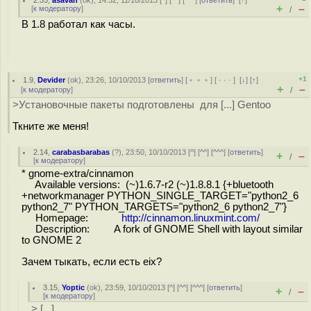
2.55
,
asavah
(
ok
), 14:32, 11/10/2013 [
^
] [
^^
] [
^^^
] [
ответить
]
[
↑
]
+
–
[
к модератору
]
/
В 1.8 работал как часы.
+1
1.9
,
Devider
(
ok
), 23:26, 10/10/2013 [
ответить
] [
﹢﹢﹢
] [
· · ·
]
[
↓
] [
↑
]
+
–
[
к модератору
]
/
>Установочные пакеты подготовлены для [...] Gentoo
Ткните же меня!
2.14
,
carabasbarabas
(
?
), 23:50, 10/10/2013 [
^
] [
^^
] [
^^^
] [
ответить
]
+
–
/
[
к модератору
]
* gnome-extra/cinnamon
Available versions: (~)1.6.7-r2 (~)1.8.8.1 {+bluetooth
+networkmanager PYTHON_SINGLE_TARGET="python2_6
python2_7" PYTHON_TARGETS="python2_6 python2_7"}
Homepage:
http://cinnamon.linuxmint.com/
Description: A fork of GNOME Shell with layout similar
to GNOME 2
Зачем тыкать, если есть eix?
3.15
,
Yoptic
(
ok
), 23:59, 10/10/2013 [
^
] [
^^
] [
^^^
] [
ответить
]
+
–
/
[
к модератору
]
> [...]