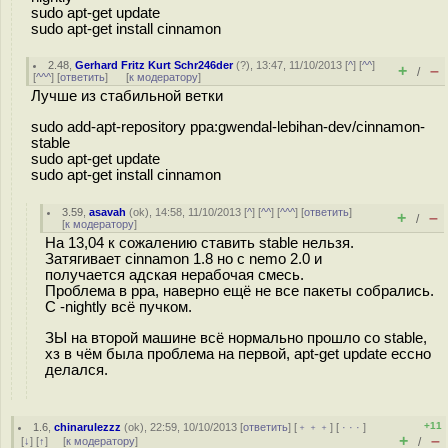
sudo apt-get update
sudo apt-get install cinnamon
2.48
,
Gerhard Fritz Kurt Schr246der
(
?
), 13:47, 11/10/2013 [
^
] [
^^
]
+
–
/
[
^^^
] [
ответить
]
[
к модератору
]
Лучше из стабильной ветки
sudo add-apt-repository ppa:gwendal-lebihan-dev/cinnamon-
stable
sudo apt-get update
sudo apt-get install cinnamon
3.59
,
asavah
(
ok
), 14:58, 11/10/2013 [
^
] [
^^
] [
^^^
] [
ответить
]
+
–
/
[
к модератору
]
На 13,04 к сожалению ставить stable нельзя.
Затягивает cinnamon 1.8 но с nemo 2.0 и
получается адская нерабочая смесь.
Проблема в ppa, наверно ещё не все пакеты собрались.
С -nightly всё пучком.
ЗЫ на второй машине всё нормально прошло со stable,
хз в чём была проблема на первой, apt-get update ессно
делался.
+11
1.6
,
chinarulezzz
(
ok
), 22:59, 10/10/2013 [
ответить
] [
﹢﹢﹢
] [
· · ·
]
+
–
[
↓
] [
↑
] [
к модератору
]
/