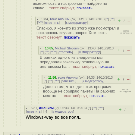
возможность и настроение -- найдёте по
ключс...
текст свёрнут,
показать
9.84
,
тоже Аноним
(
ok
), 13:13, 14/10/2013 [
^
] [
^^
]
+
–
/
[
^^^
] [
ответить
]
[
к модератору
]
Спасибо, я кое-что из этого уже посмотрел и
постараюсь изучить вопрос Хотя есть...
текст свёрнут,
показать
10.85
,
Michael Shigorin
(
ok
), 13:40, 14/10/2013
+
–
/
[
^
] [
^^
] [
^^^
] [
ответить
]
[
к модератору
]
В рамках одного из внедрений мы
передавали заказчику основанную на
альтовском ha...
текст свёрнут,
показать
11.86
,
тоже Аноним
(
ok
), 14:33, 14/10/2013
+
–
/
[
^
] [
^^
] [
^^^
] [
ответить
]
[
к модератору
]
Дело в том, что я для этих программ
вообще не собираю пакеты На рабочих
местах ...
текст свёрнут,
показать
6.81
,
Анонизм
(
?
), 06:43, 14/10/2013 [
^
] [
^^
] [
^^^
]
+
–
/
[
ответить
]
[
↑
] [
к модератору
]
Windows-way во все поля...
+1