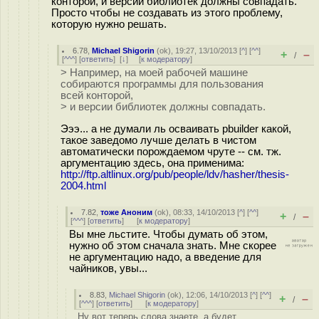
конторой, и версии библиотек должны совпадать.
Просто чтобы не создавать из этого проблему,
которую нужно решать.
6.78
,
Michael Shigorin
(
ok
), 19:27, 13/10/2013 [
^
] [
^^
]
+
–
/
[
^^^
] [
ответить
]
[
↓
] [
к модератору
]
> Например, на моей рабочей машине
собираются программы для пользования
всей конторой,
> и версии библиотек должны совпадать.
Эээ... а не думали ль осваивать pbuilder какой,
такое заведомо лучше делать в чистом
автоматически порождаемом чруте -- см. тж.
аргументацию здесь, она применима:
http://ftp.altlinux.org/pub/people/ldv/hasher/thesis-
2004.html
7.82
,
тоже Аноним
(
ok
), 08:33, 14/10/2013 [
^
] [
^^
]
+
–
/
[
^^^
] [
ответить
]
[
к модератору
]
Вы мне льстите. Чтобы думать об этом,
нужно об этом сначала знать. Мне скорее
не аргументацию надо, а введение для
чайников, увы...
8.83
,
Michael Shigorin
(
ok
), 12:06, 14/10/2013 [
^
] [
^^
]
+
–
/
[
^^^
] [
ответить
]
[
к модератору
]
Ну вот теперь слова знаете, а будет