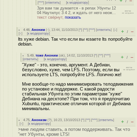
+
–
/
[
^^^
] [
ответить
]
[
к модератору
]
Зря вам так думается - в репах Убунты 12
04 Наутилус 3 4 2, и ждать от него неож...
текст свёрнут,
показать
4.46
,
Аноним
(
-
), 13:44, 11/10/2013 [
^
] [
^^
] [
^^^
] [
ответить
]
[
↓
]
+
–
/
[
↑
] [
к модератору
]
lts хуже debian. Так что если вы юзаете lts попробуйте
debian.
5.49
,
тоже Аноним
(
ok
), 14:02, 11/10/2013 [
^
] [
^^
] [
^^^
]
+
–
/
[
ответить
]
[
к модератору
]
"Хуже" - это, конечно, аргумент. А Дебиан,
безусловно, хуже, чем LFS. Поэтому, если вы
используете LTS, попробуйте LFS. Логично же!
Мне вообще-то надо минимизировать телодвижения
по установке и поддержке. С какой радости
стабильная Убунта по этим параметрам "хуже"
Дебиана на десктопе? При том, что я предпочитаю
Xubuntu, практические отличия которой от Дебиана
минимальны.
4.75
,
Анонизм
(
?
), 16:23, 13/10/2013 [
^
] [
^^
] [
^^^
] [
ответить
]
+
–
/
[
↑
] [
к модератору
]
>мне людям ставить, а потом поддерживать. Так что
"нет Убунты, кроме LTS!