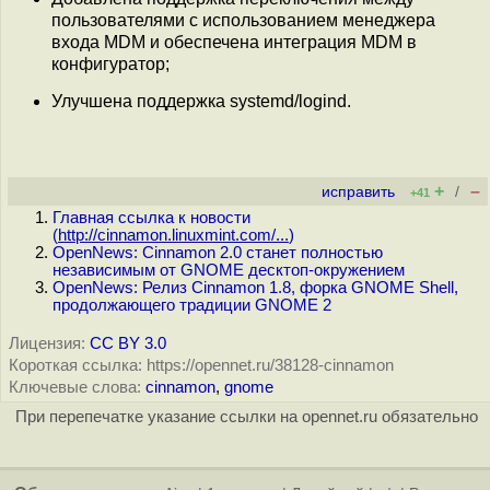
пользователями с использованием менеджера
входа MDM и обеспечена интеграция MDM в
конфигуратор;
Улучшена поддержка systemd/logind.
+
–
исправить
/
+41
Главная ссылка к новости
(
http://cinnamon.linuxmint.com/...
)
OpenNews: Cinnamon 2.0 станет полностью
независимым от GNOME десктоп-окружением
OpenNews: Релиз Cinnamon 1.8, форка GNOME Shell,
продолжающего традиции GNOME 2
Лицензия:
CC BY 3.0
Короткая ссылка: https://opennet.ru/38128-cinnamon
Ключевые слова:
cinnamon
,
gnome
При перепечатке указание ссылки на opennet.ru обязательно