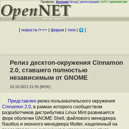
Профиль:
Аноним
(
вход
|
регистрация
)
неRU
opennet.me
[
новости
/
+++
|
форум
|
теги
|
]
Релиз десктоп-окружения Cinnamon
2.0, ставшего полностью
независимым от GNOME
10.10.2013 21:55 (MSK)
Представлен
релиз пользовательского окружения
Cinnamon 2.0
, в рамках которого сообществом
разработчиков дистрибутива Linux Mint развивается
форк оболочки GNOME Shell, файлового менеджера
Nautilus и оконного менеджера Mutter, нацеленный на