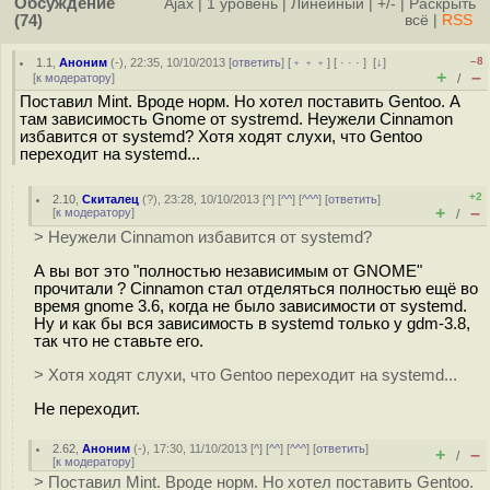
Обсуждение
Ajax
|
1 уровень
|
Линейный
|
+/-
|
Раскрыть
(74)
всё
|
RSS
–8
1.1
,
Аноним
(
-
), 22:35, 10/10/2013 [
ответить
] [
﹢﹢﹢
] [
· · ·
]
[
↓
]
+
–
[
к модератору
]
/
Поставил Mint. Вроде норм. Но хотел поставить Gentoo. А
там зависимость Gnome от systremd. Неужели Cinnamon
избавится от systemd? Хотя ходят слухи, что Gentoo
переходит на systemd...
+2
2.10
,
Скиталец
(
?
), 23:28, 10/10/2013 [
^
] [
^^
] [
^^^
] [
ответить
]
+
–
[
к модератору
]
/
> Неужели Cinnamon избавится от systemd?
А вы вот это "полностью независимым от GNOME"
прочитали ? Cinnamon стал отделяться полностью ещё во
время gnome 3.6, когда не было зависимости от systemd.
Ну и как бы вся зависимость в systemd только у gdm-3.8,
так что не ставьте его.
> Хотя ходят слухи, что Gentoo переходит на systemd...
Не переходит.
2.62
,
Аноним
(
-
), 17:30, 11/10/2013 [
^
] [
^^
] [
^^^
] [
ответить
]
+
–
/
[
к модератору
]
> Поставил Mint. Вроде норм. Но хотел поставить Gentoo.