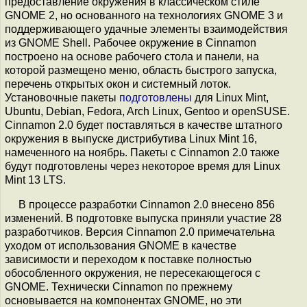
предоставление окружения в классическом стиле
GNOME 2, но основанного на технологиях GNOME 3 и
поддерживающего удачные элементы взаимодействия
из GNOME Shell. Рабочее окружение в Cinnamon
построено на основе рабочего стола и панели, на
которой размещено меню, область быстрого запуска,
перечень открытых окон и системный лоток.
Установочные пакеты
подготовлены
для Linux Mint,
Ubuntu, Debian, Fedora, Arch Linux, Gentoo и openSUSE.
Cinnamon 2.0 будет поставляться в качестве штатного
окружения в выпуске дистрибутива Linux Mint 16,
намеченного на ноябрь. Пакеты с Cinnamon 2.0 также
будут подготовлены через некоторое время для Linux
Mint 13 LTS.
В процессе разработки Cinnamon 2.0 внесено 856
изменений. В подготовке выпуска приняли участие 28
разработчиков. Версия Cinnamon 2.0 примечательна
уходом от использования GNOME в качестве
зависимости и переходом к поставке полностью
обособленного окружения, не пересекающегося с
GNOME. Технически Cinnamon по прежнему
основывается на компонентах GNOME, но эти