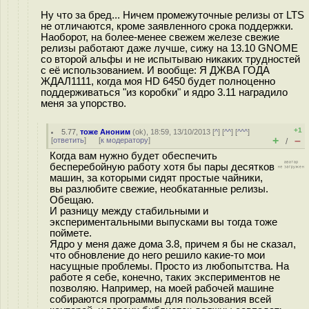
Ну что за бред... Ничем промежуточные релизы от LTS
не отличаются, кроме заявленного срока поддержки.
Наоборот, на более-менее свежем железе свежие
релизы работают даже лучше, сижу на 13.10 GNOME
со второй альфы и не испытываю никаких трудностей
с её использованием. И вообще: Я ДЖВА ГОДА
ЖДАЛ1111, когда моя HD 6450 будет полноценно
поддерживаться "из коробки" и ядро 3.11 наградило
меня за упорство.
+1
5.77
,
тоже Аноним
(
ok
), 18:59, 13/10/2013 [
^
] [
^^
] [
^^^
]
+
–
[
ответить
]
[
к модератору
]
/
Когда вам нужно будет обеспечить
бесперебойную работу хотя бы пары десятков
машин, за которыми сидят простые чайники,
вы разлюбите свежие, необкатанные релизы.
Обещаю.
И разницу между стабильными и
экспериментальными выпусками вы тогда тоже
поймете.
Ядро у меня даже дома 3.8, причем я бы не сказал,
что обновление до него решило какие-то мои
насущные проблемы. Просто из любопытства. На
работе я себе, конечно, таких экспериментов не
позволяю. Например, на моей рабочей машине
собираются программы для пользования всей