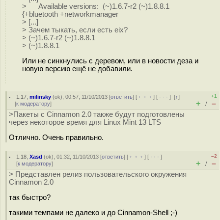
> Available versions: (~)1.6.7-r2 (~)1.8.8.1
{+bluetooth +networkmanager
> [...]
> Зачем тыкать, если есть eix?
> (~)1.6.7-r2 (~)1.8.8.1
> (~)1.8.8.1
Или не синкнулись с деревом, или в новости деза и
новую версию ещё не добавили.
+1
1.17
,
milinsky
(
ok
), 00:57, 11/10/2013 [
ответить
] [
﹢﹢﹢
] [
· · ·
]
[
↑
]
+
–
[
к модератору
]
/
>Пакеты с Cinnamon 2.0 также будут подготовлены
через некоторое время для Linux Mint 13 LTS
Отлично. Очень правильно.
–2
1.18
,
Xasd
(
ok
), 01:32, 11/10/2013 [
ответить
] [
﹢﹢﹢
] [
· · ·
]
+
–
[
к модератору
]
/
> Представлен релиз пользовательского окружения
Cinnamon 2.0
так быстро?
такими темпами не далеко и до Cinnamon-Shell ;-)