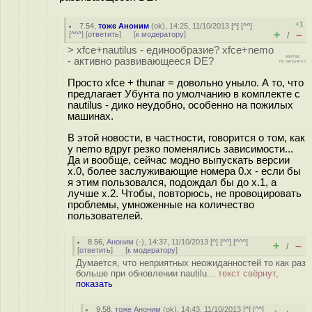
+1
7.54
,
тоже Аноним
(
ok
), 14:25, 11/10/2013 [
^
] [
^^
]
+
–
[
^^^
] [
ответить
]
[
к модератору
]
/
> xfce+nautilus - единообразие? xfce+nemo
- активно развивающееся DE?
Просто xfce + thunar = довольно уныло. А то, что
предлагает Убунта по умолчанию в комплекте с
nautilus - дико неудобно, особенно на пожилых
машинах.
В этой новости, в частности, говорится о том, как
у nemo вдруг резко поменялись зависимости...
Да и вообще, сейчас модно выпускать версии
x.0, более заслуживающие номера 0.х - если бы
я этим пользовался, подождал бы до х.1, а
лучше х.2. Чтобы, повторюсь, не провоцировать
проблемы, умноженные на количество
пользователей.
8.56
,
Аноним
(
-
), 14:37, 11/10/2013 [
^
] [
^^
] [
^^^
]
+
–
/
[
ответить
]
[
к модератору
]
Думается, что неприятных неожиданностей то как раз
больше при обновлении nautilu...
текст свёрнут,
показать
9.58
,
тоже Аноним
(
ok
), 14:43, 11/10/2013 [
^
] [
^^
]