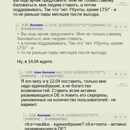
Вы еще арчик предложите. Мне не только самому
баловаться, мне людям ставить, а потом
поддерживать. Так что "нет Убунты, кроме LTS!" - и
то не раньше пары месяцев после выхода.
4.45
,
Аноним
(
-
), 13:31, 11/10/2013 [
^
] [
^^
] [
^^^
] [
ответить
]
[
↓
]
+
–
/
[
к модератору
]
> Вы еще арчик предложите. Мне не только самому
баловаться, мне людям ставить,
> а потом поддерживать. Так что "нет Убунты, кроме
LTS!" - и
> то не раньше пары месяцев после выхода.
Ну, в 14.04 ждите.
5.50
,
тоже Аноним
(
ok
), 14:03, 11/10/2013 [
^
] [
^^
] [
^^^
]
+
–
/
[
ответить
]
[
к модератору
]
Я его могу и в 12.04 поставить, только мне
надо единообразие, а не богатство
возможностей. Ставить всем активно
развивающееся DE и ловить его сюрпризы,
умноженные на количество пользователей - не
вариант.
6.52
,
Аноним
(
-
), 14:18, 11/10/2013 [
^
] [
^^
] [
^^^
]
+
–
/
[
ответить
]
[
к модератору
]
xfce+nautilus - единообразие? xfce+nemo - активно
развивающееся DE?