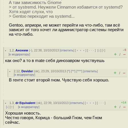
А там зависимость Gnome
> от systremd. Неужели Cinnamon избавится от systemd?
Хотя ходят слухи, что
> Gentoo переходит на systemd...
Gentoo, априори, не может перейти на что-либо, там всё
зависит от того хочет ли администратор системы перейти
на что-либо.
–5
1.2
,
Аноним
(
-
), 22:38, 10/10/2013 [
ответить
] [
﹢﹢﹢
] [
· · ·
]
[
↓
] [
↑
]
+
–
[
к модератору
]
/
как оно? а то в mate себя динозавром чувствуешь
2.12
,
Devider
(
ok
), 23:29, 10/10/2013 [
^
] [
^^
] [
^^^
] [
ответить
]
+
–
/
[
к модератору
]
В генте стоит второй гном. Чувствую себя хорошо.
+14
1.3
,
dr Equivalent
(
ok
), 22:39, 10/10/2013 [
ответить
] [
﹢﹢﹢
] [
· · ·
]
+
–
[
↓
] [
↑
] [
к модератору
]
/
Хорошая новость.
Честно говоря, Корица - больший Гном, чем Гном
сейчас.