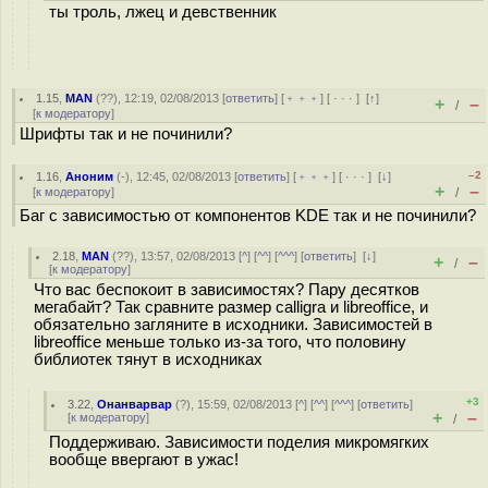
ты троль, лжец и девственник
1.15
,
MAN
(
??
), 12:19, 02/08/2013 [
ответить
] [
﹢﹢﹢
] [
· · ·
]
[
↑
]
+
–
/
[
к модератору
]
Шрифты так и не починили?
–2
1.16
,
Аноним
(
-
), 12:45, 02/08/2013 [
ответить
] [
﹢﹢﹢
] [
· · ·
]
[
↓
]
+
–
[
к модератору
]
/
Баг с зависимостью от компонентов KDE так и не починили?
2.18
,
MAN
(
??
), 13:57, 02/08/2013 [
^
] [
^^
] [
^^^
] [
ответить
]
[
↓
]
+
–
/
[
к модератору
]
Что вас беспокоит в зависимостях? Пару десятков
мегабайт? Так сравните размер calligra и libreoffice, и
обязательно загляните в исходники. Зависимостей в
libreoffice меньше только из-за того, что половину
библиотек тянут в исходниках
+3
3.22
,
Онанварвар
(
?
), 15:59, 02/08/2013 [
^
] [
^^
] [
^^^
] [
ответить
]
+
–
[
к модератору
]
/
Поддерживаю. Зависимости поделия микромягких
вообще ввергают в ужас!