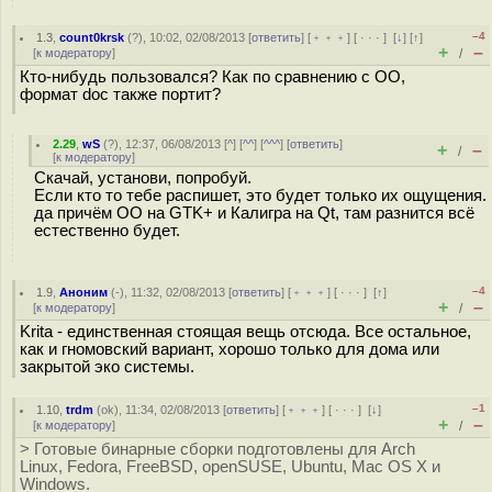
–4
1.3
,
count0krsk
(
?
), 10:02, 02/08/2013 [
ответить
] [
﹢﹢﹢
] [
· · ·
]
[
↓
] [
↑
]
+
–
[
к модератору
]
/
Кто-нибудь пользовался? Как по сравнению с ОО,
формат doc также портит?
2.29
,
wS
(
?
), 12:37, 06/08/2013 [
^
] [
^^
] [
^^^
] [
ответить
]
+
–
/
[
к модератору
]
Скачай, установи, попробуй.
Если кто то тебе распишет, это будет только их ощущения.
да причём OO на GTK+ и Калигра на Qt, там разнится всё
естественно будет.
–4
1.9
,
Аноним
(
-
), 11:32, 02/08/2013 [
ответить
] [
﹢﹢﹢
] [
· · ·
]
[
↑
]
+
–
[
к модератору
]
/
Krita - единственная стоящая вещь отсюда. Все остальное,
как и гномовский вариант, хорошо только для дома или
закрытой эко системы.
–1
1.10
,
trdm
(
ok
), 11:34, 02/08/2013 [
ответить
] [
﹢﹢﹢
] [
· · ·
]
[
↓
]
+
–
[
к модератору
]
/
> Готовые бинарные сборки подготовлены для Arch
Linux, Fedora, FreeBSD, openSUSE, Ubuntu, Mac OS X и
Windows.