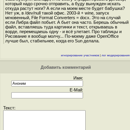
который надо срочно отправить, а буду вынужден искать
откуда растут ноги? А если на моем месте будет бабушка?
Нет уж, в /dev/null такой офис. 2003-й + wine, запуск
мгновенный, File Format Converters = docx. Это на случай
если Либра файл побьет. А бьет она часто. Берешь обычный
файл, вставляешь туда картинки и текст, открываешь в
ворде, перемещаешь одну - и всё улетает. Про таблицы и
Рисование я вообще молчу... По-моему даже OpenOffice
лучше был, стабильнее, когда его Sun делала.
игнорирование участников
|
лог модерирования
Добавить комментарий
Имя:
E-Mail:
Текст: