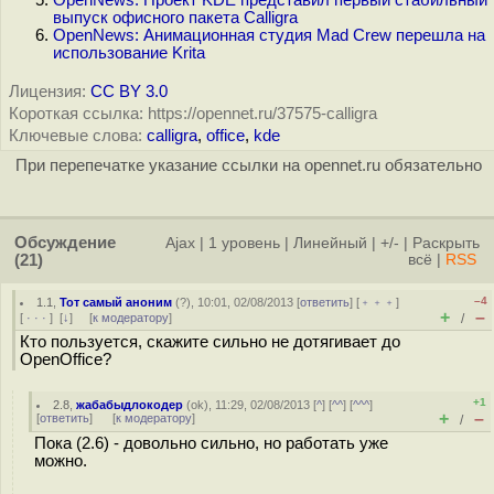
OpenNews: Проект KDE представил первый стабильный
выпуск офисного пакета Calligra
OpenNews: Анимационная студия Mad Crew перешла на
использование Krita
Лицензия:
CC BY 3.0
Короткая ссылка: https://opennet.ru/37575-calligra
Ключевые слова:
calligra
,
office
,
kde
При перепечатке указание ссылки на opennet.ru обязательно
Обсуждение
Ajax
|
1 уровень
|
Линейный
|
+/-
|
Раскрыть
(21)
всё
|
RSS
–4
1.1
,
Тот самый аноним
(
?
), 10:01, 02/08/2013 [
ответить
] [
﹢﹢﹢
]
+
–
[
· · ·
]
[
↓
] [
к модератору
]
/
Кто пользуется, скажите сильно не дотягивает до
OpenOffice?
+1
2.8
,
жабабыдлокодер
(
ok
), 11:29, 02/08/2013 [
^
] [
^^
] [
^^^
]
+
–
[
ответить
]
[
к модератору
]
/
Пока (2.6) - довольно сильно, но работать уже
можно.