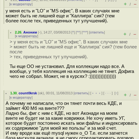
+
–
[
к модератору
]
/
у меня есть и "LO" и "MS офис". В каких случаях мне
может быть не лишней еще и "Каллигра" сия? (тем
более после тех, приведенных тут улучшений).
2.26
,
Аноним
(
-
), 14:27, 03/08/2013 [
^
] [
^^
] [
^^^
] [
ответить
]
+
–
/
[
к модератору
]
> у меня есть и "LO" и "MS офис". В каких случаях мне
> может быть не лишней еще и "Каллигра" сия? (тем более
после
> тех, приведенных тут улучшений).
Ты еще ОО не установил. Для коллекции надо все. А
вообще, у тебя коллекция на коллекцию не тянет. Дофига
чего не собрал. Может, не в курсях? :)))))))))))))))))
1.30
,
count0krsk
(
ok
), 00:01, 11/08/2013 [
ответить
] [
﹢﹢﹢
] [
· · ·
]
[
↑
]
+
–
/
[
к модератору
]
А почему не написали, что он тянет почти весь КДЕ, и
займет 400 Мб на винте???
Ладно бы, фиг с ним с КДЕ, но вот Аконади на моем
винте не будет ни за какие коврижки. Не хочу иметь УГ,
которое будет постоянно искать мои файлы и индексировать
их содержимое "для моей же пользы" и за мой счет.
И ему вроде как ещё mysql нужен o_O Т.е. если загнется
база мускуля аконади, я не смогу отредактировать договор,