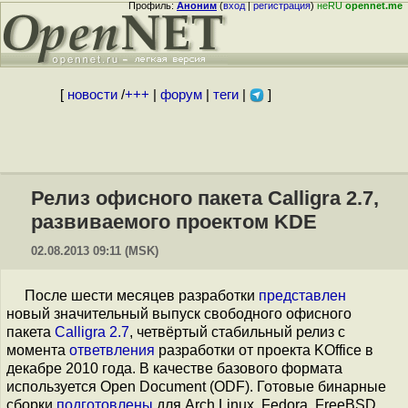
Профиль:
Аноним
(
вход
|
регистрация
)
неRU
opennet.me
[
новости
/
+++
|
форум
|
теги
|
]
Релиз офисного пакета Calligra 2.7,
развиваемого проектом KDE
02.08.2013 09:11 (MSK)
После шести месяцев разработки
представлен
новый значительный выпуск свободного офисного
пакета
Calligra 2.7
, четвёртый стабильный релиз с
момента
ответвления
разработки от проекта KOffice в
декабре 2010 года. В качестве базового формата
используется Open Document (ODF). Готовые бинарные
сборки
подготовлены
для Arch Linux, Fedora, FreeBSD,