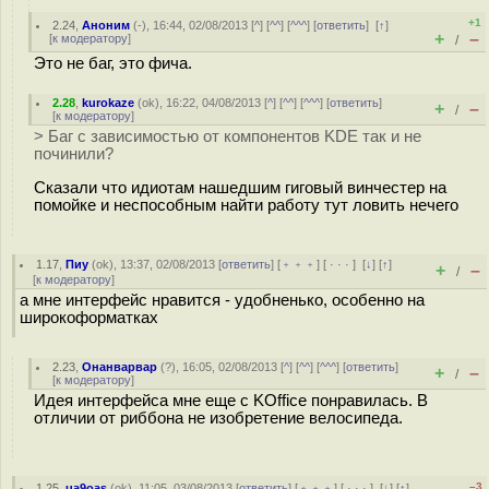
+1
2.24
,
Аноним
(
-
), 16:44, 02/08/2013 [
^
] [
^^
] [
^^^
] [
ответить
]
[
↑
]
+
–
[
к модератору
]
/
Это не баг, это фича.
2.28
,
kurokaze
(
ok
), 16:22, 04/08/2013 [
^
] [
^^
] [
^^^
] [
ответить
]
+
–
/
[
к модератору
]
> Баг с зависимостью от компонентов KDE так и не
починили?
Сказали что идиотам нашедшим гиговый винчестер на
помойке и неспособным найти работу тут ловить нечего
1.17
,
Пиу
(
ok
), 13:37, 02/08/2013 [
ответить
] [
﹢﹢﹢
] [
· · ·
]
[
↓
] [
↑
]
+
–
/
[
к модератору
]
а мне интерфейс нравится - удобненько, особенно на
широкоформатках
2.23
,
Онанварвар
(
?
), 16:05, 02/08/2013 [
^
] [
^^
] [
^^^
] [
ответить
]
+
–
/
[
к модератору
]
Идея интерфейса мне еще с KOffice понравилась. В
отличии от риббона не изобретение велосипеда.
–3
1.25
,
ua9oas
(
ok
), 11:05, 03/08/2013 [
ответить
] [
﹢﹢﹢
] [
· · ·
]
[
↓
] [
↑
]