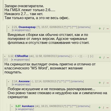
Запари очковтиратели.
На ГМБХ лежит только 2.6.....
Никакого 2.7... там нет.
Там только крита, а это не весь офис.
2.21
,
Онанварвар
(
?
), 15:57, 02/08/2013 [
^
] [
^^
] [
^^^
] [
ответить
]
+
–
/
[
к модератору
]
Виндовые сборки как обычно отстают, как и по
полировке от линух версии. Адское чириканье
флоппика и отсутствие сглаживания чего стоит.
1.12
,
CSRedRat
(
ok
), 11:58, 02/08/2013 [
ответить
] [
﹢﹢﹢
] [
· · ·
]
[
↓
]
+
–
/
[
↑
] [
к модератору
]
На скриншотах выглядит очень приятно и отлично от
классического "MS Word", возникает желание
пощупать.
2.14
,
Аноним
(
-
), 12:14, 02/08/2013 [
^
] [
^^
] [
^^^
] [
ответить
]
+
–
/
[
к модератору
]
Побори искушение и не познаешь разочарование...
Оно ровно также глюкаво и неудобно как и симпатично на
скриншотах
3.27
,
kurokaze
(
ok
), 16:21, 04/08/2013 [
^
] [
^^
] [
^^^
] [
ответить
]
+
–
/
[
к модератору
]