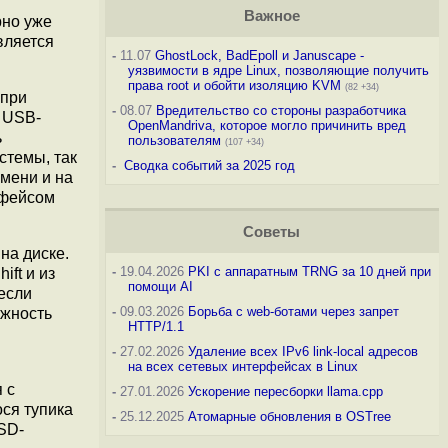
Важное
рно уже
вляется
-
11.07
GhostLock, BadEpoll и Januscape -
уязвимости в ядре Linux, позволяющие получить
права root и обойти изоляцию KVM
(82 +34)
 при
-
08.07
Вредительство со стороны разработчика
ы USB-
OpenMandriva, которое могло причинить вред
ь
пользователям
(107 +34)
стемы, так
-
Сводка событий за 2025 год
емени и на
рфейсом
Советы
на диске.
-
19.04.2026
PKI с аппаратным TRNG за 10 дней при
ft и из
помощи AI
если
-
09.03.2026
Борьба с web-ботами через запрет
ожность
HTTP/1.1
-
27.02.2026
Удаление всех IPv6 link-local адресов
на всех сетевых интерфейсах в Linux
 с
-
27.01.2026
Ускорение пересборки llama.cpp
ся тупика
-
25.12.2025
Атомарные обновления в OSTree
SD-