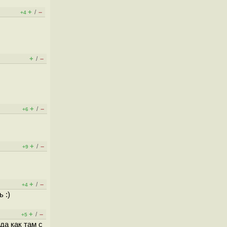
+
–
/
+4
+
–
/
+
–
/
+6
+
–
/
+9
+
–
/
+4
 :)
+
–
/
+5
да как там с