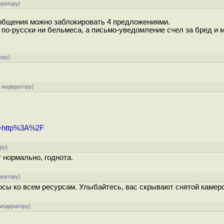
ератору
]
общения можно заблокировать 4 предложениями.
, по-русски ни бельмеса, а письмо-уведомление счел за бред и 
ору
]
к модератору
]
&u=http%3A%2F
ору
]
 нормально, годнота.
ератору
]
осы ко всем ресурсам. Улыбайтесь, вас скрывают снятой камеро
 модератору
]