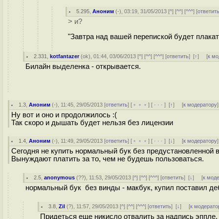
5.295
,
Аноним
(
-
), 03:19, 31/05/2013 [
^
] [
^^
] [
^^^
] [
ответит
> и?
"Завтра над вашей перепиской будет плакать
2.331
,
kotfantazer
(
ok
), 01:44, 03/06/2013 [
^
] [
^^
] [
^^^
] [
ответить
]
[
↑
] [
к м
Билайн выделенка - открывается.
1.3
,
Аноним
(
-
), 11:45, 29/05/2013 [
ответить
] [
﹢﹢﹢
] [
· · ·
]
[
↑
] [
к модератору
]
Ну вот и оно и продолжилось :(
Так скоро и дышать будет нельзя без лицензии
1.4
,
Аноним
(
-
), 11:49, 29/05/2013 [
ответить
] [
﹢﹢﹢
] [
· · ·
]
[
↓
] [
к модератору
]
Сегодня не купить нормальный бук без предустановленной 
Вынуждают платить за то, чем не будешь пользоваться.
2.5
,
anonymous
(
??
), 11:53, 29/05/2013 [
^
] [
^^
] [
^^^
] [
ответить
]
[
↓
] [
к мод
нормальный бук без винды - макбук, купил поставил деб
3.8
,
Zil
(
?
), 11:57, 29/05/2013 [
^
] [
^^
] [
^^^
] [
ответить
]
[
↓
] [
к модерато
Придеться еще никисло отвалить за надпись эппле. 