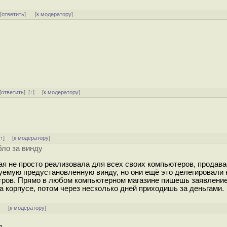
 [
ответить
]
[
к модератору
]
[
ответить
]
[
↑
] [
к модератору
]
[
↑
] [
к модератору
]
бло за винду
рая не просто реализовала для всех своих компьютеров, продав
зуемую предустановленную винду, но они ещё это делегировали
тров. Прямо в любом компьютерном магазине пишешь заявление
 корпусе, потом через несколько дней приходишь за деньгами.
]
[
к модератору
]
я.