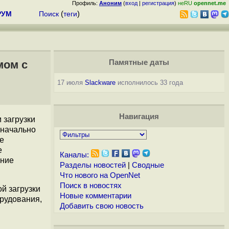
Профиль:
Аноним
(
вход
|
регистрация
)
неRU
opennet.me
РУМ
Поиск
(
теги
)
мом с
Памятные даты
17 июля
Slackware
исполнилось 33 года
Навигация
 загрузки
значально
е
е
Каналы:
ание
Разделы новостей
|
Сводные
Что нового на OpenNet
Поиск в новостях
й загрузки
Новые комментарии
орудования,
Добавить свою новость