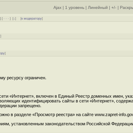
Ajax
|
1 уровень
|
Линейный
|
+/-
|
Раскры
﹢
] [
· · ·
]
[
↓
] [
к модератору
]
у
]
ору
]
му ресурсу ограничен.
сети «Интернет», включен в Единый Реестр доменных имен, ука
озволяющих идентифицировать сайты в сети «Интернет», содерж
дерации запрещено.
жно в разделе «Просмотр реестра» на сайте www.zapret-info.gov
ниям, установленным законодательством Российской Федераци