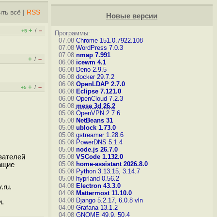
ть всё
|
RSS
Новые версии
+
–
/
+5
Программы:
07.08
Chrome 151.0.7922.108
07.08
WordPress 7.0.3
07.08
nmap 7.991
+
–
/
06.08
icewm 4.1
06.08
Deno 2.9.5
06.08
docker 29.7.2
06.08
OpenLDAP 2.7.0
+
–
/
+5
06.08
Eclipse 7.121.0
06.08
OpenCloud 7.2.3
06.08
mesa 3d 26.2
05.08
OpenVPN 2.7.6
05.08
NetBeans 31
05.08
ublock 1.73.0
05.08
gstreamer 1.28.6
05.08
PowerDNS 5.1.4
05.08
node.js 26.7.0
зателей
05.08
VSCode 1.132.0
05.08
home-assistant 2026.8.0
ащие
05.08
Python 3.13.15, 3.14.7
05.08
hyprland 0.56.2
04.08
Electron 43.3.0
.ru.
04.08
Mattermost 11.10.0
04.08
Django 5.2.17, 6.0.8
vln
и.
04.08
Grafana 13.1.2
04.08
GNOME 49.9, 50.4