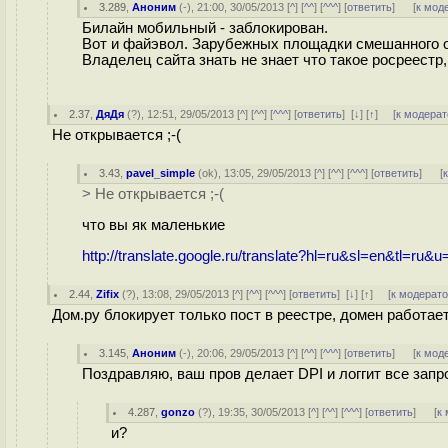
3.289
,
Аноним
(
-
), 21:00, 30/05/2013 [
^
] [
^^
] [
^^^
] [
ответить
]
[
к мод
Билайн мобильный - заблокирован.
Вот и файэвол. Зарубежных площадки смешанного 
Владелец сайта знать не знает что такое росреестр
2.37
,
ДяДя
(
?
), 12:51, 29/05/2013 [
^
] [
^^
] [
^^^
] [
ответить
]
[
↓
] [
↑
] [
к модерат
Не открывается ;-(
3.43
,
pavel_simple
(
ok
), 13:05, 29/05/2013 [
^
] [
^^
] [
^^^
] [
ответить
]
[
> Не открывается ;-(
что вы як маленькие
http://translate.google.ru/translate?hl=ru&sl=en&tl=ru
2.44
,
Zifix
(
?
), 13:08, 29/05/2013 [
^
] [
^^
] [
^^^
] [
ответить
]
[
↓
] [
↑
] [
к модерат
Дом.ру блокирует только пост в реестре, домен работает
3.145
,
Аноним
(
-
), 20:06, 29/05/2013 [
^
] [
^^
] [
^^^
] [
ответить
]
[
к мод
Поздравляю, ваш пров делает DPI и логгит все запр
4.287
,
gonzo
(
?
), 19:35, 30/05/2013 [
^
] [
^^
] [
^^^
] [
ответить
]
[
к
и?