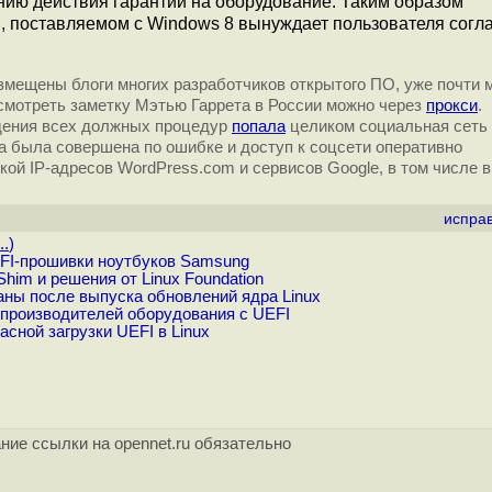
нию действия гарантии на оборудование. Таким образом
, поставляемом с Windows 8 вынуждает пользователя согл
азмещены блоги многих разработчиков открытого ПО, уже почти 
смотреть заметку Мэтью Гаррета в России можно через
прокси
.
юдения всех должных процедур
попала
целиком социальная сеть 
ка была совершена по ошибке и доступ к соцсети оперативно
ой IP-адресов WordPress.com и сервисов Google, в том числе в
испра
..
)
FI-прошивки ноутбуков Samsung
him и решения от Linux Foundation
ны после выпуска обновлений ядра Linux
 производителей оборудования с UEFI
сной загрузки UEFI в Linux
ние ссылки на opennet.ru обязательно