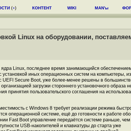
ОСТИ
(
+
)
КОНТЕНТ
WIKI
MAN'ы
ФО
кой Linux на оборудовании, поставляе
ов ядра Linux, последнее время занимающийся обеспечением
с установкой иных операционных систем на компьютеры, и
с UEFI Secure Boot, уже более-менее решены в большинств
 организацией загрузки стороннего установочного образа н
ния принятия пользовательского соглашения на использов
местимость с Windows 8 требует реализации режима быстро
аётся операционной системе, ещё до готовности к работе об
нии Fast Boot управление передаётся системе раньше, чем
тупности USB-накопителей и клавиатуры до старта уже