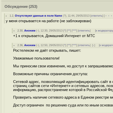
Обсуждение
(253)
1.2
,
Отсутствуют данные в поле Name
(
?
), 11:44, 29/05/2013 [
ответить
] [
﹢﹢
у меня открывается на работе (не заблокирован)
2.30
,
Аноним
(
-
), 12:30, 29/05/2013 [
^
] [
^^
] [
^^^
] [
ответить
]
[
к модератор
+1 к открывается, Домашний Интернет от МТС
2.36
,
Аноним
(
-
), 12:50, 29/05/2013 [
^
] [
^^
] [
^^^
] [
ответить
]
[
↓
] [
к модерат
Ростелеком не даёт открывать, пишет:
Уважаемые пользователи!
Мы приносим свои извинения, но доступ к запрашиваемо
Возможные причины ограничения доступа:
Сетевой адрес, позволяющий идентифицировать сайт в 
страниц сайтов сети «Интернет» и сетевых адресов, п
информацию, распространение которой в Российской Фе
Проверить наличие сетевого адреса в Едином реестре мо
Доступ ограничен по решению суда или по иным основа