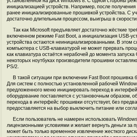
установленной на диск Windows 8. С одной стороны реж
инициализацией устройств. Например, после получения
ранее инициализированные прошивкой устройства. С учё
достаточно длительным процессом, выигрыш в скорости
Так как Microsoft предъявляет достаточно жёсткие т
включенном режиме Fast Boot, а инициализация USB-уст
устройства остаются неинициализированными. В этом сл
компьютера с USB-клавиатурой не может прервать проце
как клавиатура остаётся нерабочей до момента запуска 
некоторых ноутбуках производители прошивки оставля
PS/2.
В такой ситуации при включении Fast Boot прошивка б
Для систем с полностью установленной рабочей Windows 
предложенного меню инициировать переход в интерфей
оборудование поставляется с установочным образом, о
перехода в интерфейс прошивки отсутствует, без предв
предоставляется на выбор выключить питание или согла
Если пользователь не намерен использовать Windows
лицензионными условиями и желает вернуть деньги за п
может быть только временное извлечение жесткого диск