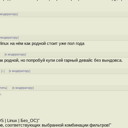
 модератору
]
 модератору
]
-linux на нём как родной стоит уже пол года
]
[
к модератору
]
ак родной, но попробуй купи сей гарный девайс без вындовса.
]
[
↓
] [
к модератору
]
тить
]
[
к модератору
]
.
 | Linux | Без_ОС)"
ров, соответствующих выбранной комбинации фильтров!"