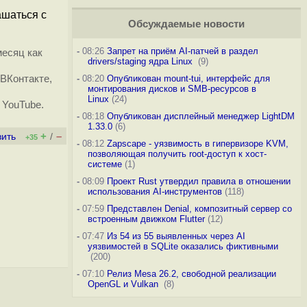
ашаться с
Обсуждаемые новости
-
08:26
Запрет на приём AI-патчей в раздел
месяц как
drivers/staging ядра Linux
(9)
ВКонтакте,
-
08:20
Опубликован mount-tui, интерфейс для
монтирования дисков и SMB-ресурсов в
Linux
(24)
 YouTube.
-
08:18
Опубликован дисплейный менеджер LightDM
1.33.0
(6)
+
–
вить
/
+35
-
08:12
Zapscape - уязвимость в гипервизоре KVM,
позволяющая получить root-доступ к хост-
системе
(1)
-
08:09
Проект Rust утвердил правила в отношении
использования AI-инструментов
(118)
-
07:59
Представлен Denial, композитный сервер со
встроенным движком Flutter
(12)
-
07:47
Из 54 из 55 выявленных через AI
уязвимостей в SQLite оказались фиктивными
(200)
-
07:10
Релиз Mesa 26.2, свободной реализации
OpenGL и Vulkan
(8)