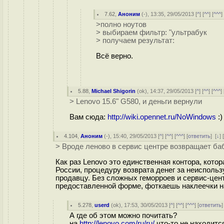
7.62
,
Аноним
(
-
), 13:35, 29/05/2013 [
^
] [
^^
] [
^^^
]
>полно ноутов
> выбираем фильтр: "ультрабук
> получаем результат:
Всё верно.
5.88
,
Michael Shigorin
(
ok
), 14:37, 29/05/2013 [
^
] [
^^
] [
^^^
] 
> Lenovo 15.6" G580, и деньги вернули
Вам сюда:
http://wiki.opennet.ru/NoWindows
:)
4.104
,
Аноним
(
-
), 15:40, 29/05/2013 [
^
] [
^^
] [
^^^
] [
ответить
]
[
↓
] 
> Вроде леново в сервис центре возвращает ба
Как раз Lenovo это единственная контора, кото
России, процедуру возврата денег за неисполь
продавцу. Без сложных геморроев и сервис-цен
предоставленной форме, фоткаешь наклеечки на
5.278
,
userd
(
ok
), 17:53, 30/05/2013 [
^
] [
^^
] [
^^^
] [
ответить
А где об этом можно почитать?
на
http://lenovo.com/ru/ru/
что-то не находитс