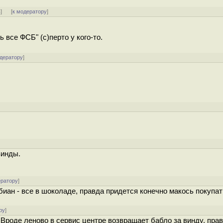
ь
]
[
к модератору
]
 все ФСБ" (с)перто у кого-то.
одератору
]
винды.
ератору
]
иан - все в шоколаде, правда придется конечно макось покупать
ру
]
Вроде леново в сервис центре возвращает бабло за винду, прав