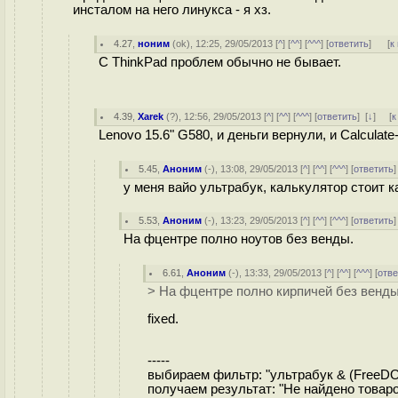
инсталом на него линукса - я хз.
4.27
,
ноним
(
ok
), 12:25, 29/05/2013 [
^
] [
^^
] [
^^^
] [
ответить
]
[
к
С ThinkPad проблем обычно не бывает.
4.39
,
Xarek
(
?
), 12:56, 29/05/2013 [
^
] [
^^
] [
^^^
] [
ответить
]
[
↓
] [
к
Lenovo 15.6" G580, и деньги вернули, и Calculate
5.45
,
Аноним
(
-
), 13:08, 29/05/2013 [
^
] [
^^
] [
^^^
] [
ответить
у меня вайо ультрабук, калькулятор стоит к
5.53
,
Аноним
(
-
), 13:23, 29/05/2013 [
^
] [
^^
] [
^^^
] [
ответить
На фцентре полно ноутов без венды.
6.61
,
Аноним
(
-
), 13:33, 29/05/2013 [
^
] [
^^
] [
^^^
] [
отве
> На фцентре полно кирпичей без венды
fixed.
-----
выбираем фильтр: "ультрабук & (FreeDOS
получаем результат: "Не найдено това