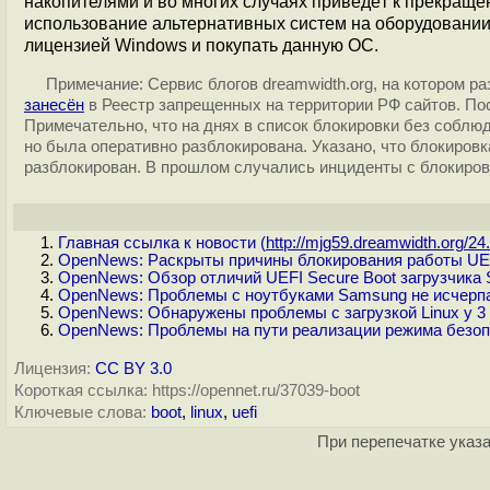
накопителями и во многих случаях приведёт к прекраще
использование альтернативных систем на оборудовании
лицензией Windows и покупать данную ОС.
Примечание: Сервис блогов dreamwidth.org, на котором р
занесён
в Реестр запрещенных на территории РФ сайтов. По
Примечательно, что на днях в список блокировки без собл
но была оперативно разблокирована. Указано, что блокиров
разблокирован. В прошлом случались инциденты с блокировк
Главная ссылка к новости (
http://mjg59.dreamwidth.org/24.
OpenNews: Раскрыты причины блокирования работы UE
OpenNews: Обзор отличий UEFI Secure Boot загрузчика S
OpenNews: Проблемы с ноутбуками Samsung не исчерпа
OpenNews: Обнаружены проблемы с загрузкой Linux у 3
OpenNews: Проблемы на пути реализации режима безопа
Лицензия:
CC BY 3.0
Короткая ссылка: https://opennet.ru/37039-boot
Ключевые слова:
boot
,
linux
,
uefi
При перепечатке указа