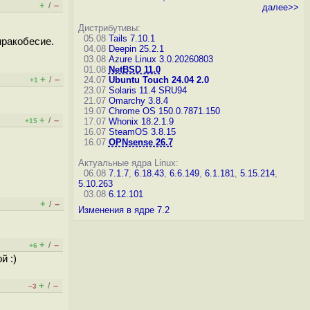
+
–
/
далее>>
Дистрибутивы:
05.08
Tails 7.10.1
мракобесие.
04.08
Deepin 25.2.1
03.08
Azure Linux 3.0.20260803
01.08
NetBSD 11.0
+
–
/
24.07
Ubuntu Touch 24.04 2.0
+1
23.07
Solaris 11.4 SRU94
21.07
Omarchy 3.8.4
19.07
Chrome OS 150.0.7871.150
+
–
/
17.07
Whonix 18.2.1.9
+15
16.07
SteamOS 3.8.15
16.07
OPNsense 26.7
Актуальные ядра Linux:
06.08
7.1.7
,
6.18.43
,
6.6.149
,
6.1.181
,
5.15.214
,
5.10.263
03.08
6.12.101
+
–
/
Изменения в ядре 7.2
+
–
/
+6
й :)
+
–
/
–3