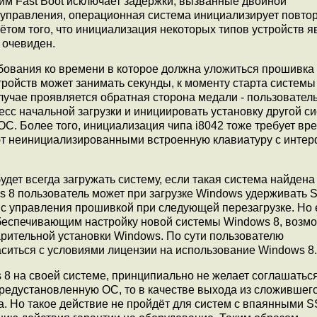
им Fast Boot исключает задержки, вызванные двойной
 управления, операционная система инициализирует повто
том того, что инициализация некоторых типов устройств я
 очевиден.
ребования ко времени в которое должна уложиться прошивка
ройств может занимать секунды, к моменту старта систем
учае проявляется обратная сторона медали - пользовател
сс начальной загрузки и инициировать установку другой си
ОС. Более того, инициализация чипа i8042 тоже требует вр
ют неинициализированными встроенную клавиатуру с инте
удет всегда загружать систему, если такая система найдена 
8 пользователь может при загрузке Windows удерживать Shi
с управления прошивкой при следующей перезагрузке. Но 
беспечивающим настройку новой системы Windows 8, возм
арительной установки Windows. По сути пользователю
ситься с условиями лицензии на использование Windows 8.
 8 на своей системе, принципиально не желает соглашаться
редустановленную ОС, то в качестве выхода из сложившего
а. Но такое действие не пройдёт для систем с впаянными S