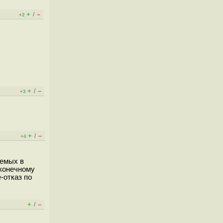
+
–
/
+2
+
–
/
+3
+
–
/
+4
аемых в
 конечному
-отказ по
+
–
/