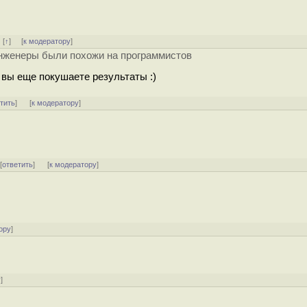
]
[
↑
] [
к модератору
]
 инженеры были похожи на программистов
 вы еще покушаете результаты :)
тить
]
[
к модератору
]
 [
ответить
]
[
к модератору
]
ору
]
у
]