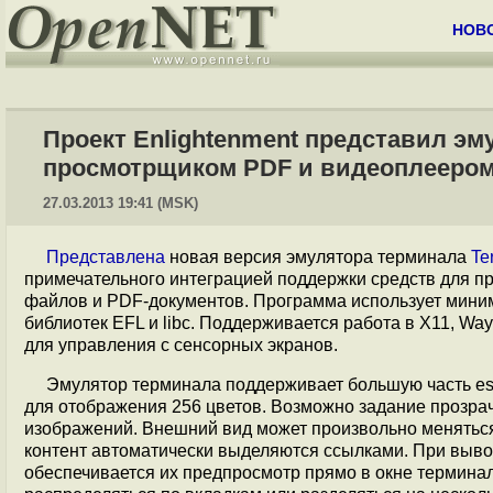
НОВ
Проект Enlightenment представил э
просмотрщиком PDF и видеоплееро
27.03.2013 19:41 (MSK)
Представлена
новая версия эмулятора терминала
Te
примечательного интеграцией поддержки средств для пр
файлов и PDF-документов. Программа использует миним
библиотек EFL и libc. Поддерживается работа в X11, W
для управления с сенсорных экранов.
Эмулятор терминала поддерживает большую часть esca
для отображения 256 цветов. Возможно задание прозрач
изображений. Внешний вид может произвольно меняться
контент автоматически выделяются ссылками. При выво
обеспечивается их предпросмотр прямо в окне термина