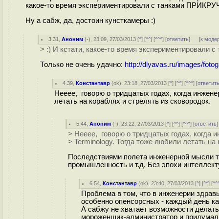
какое-то время экспериментировали с танками ПРИКР
Ну а сабж, да, достоин кунсткамеры :)
3.31
,
Аноним
(
-
), 23:09, 27/03/2013 [
^
] [
^^
] [
^^^
] [
ответить
]
[
к моде
> :) И кстати, какое-то время экспериментировал
Только не очень удачно:
http://dlyavas.ru/images/fot
4.39
,
Константавр
(
ok
), 23:18, 27/03/2013 [
^
] [
^^
] [
^^^
] [
ответит
Нееее, говорю о тридцатых годах, когда инжене
летать на кораблях и стрелять из сковородок.
5.44
,
Аноним
(
-
), 23:22, 27/03/2013 [
^
] [
^^
] [
^^^
] [
ответить
> Нееее, говорю о тридцатых годах, когда
> Terminology. Тогда тоже любили летать на
Последствиями полета инженерной мысли те
промышленность и т.д. Без эпохи интеллект
6.54
,
Константавр
(
ok
), 23:40, 27/03/2013 [
^
] [
^^
] [
^^
Проблема в том, что в инженерии здравы
особенно опенсорсных - каждый день как
А сабжу не хватает возможности делать 
мороженщик-администратор и придумал в 