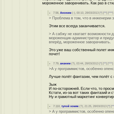
мороженное заворачивать. Как раз в стил
7.56
,
Аноним
(
-
), 00:10, 28/03/2013 [
^
] [
^^
] [
^^^
]
> Проблема в том, что в инженерии 
Этим все всегда заканчивается.
> А сабжу не хватает возможности де
мороженщик-администратор и придума
вперёд, мороженное заворачивать.
Это уже ваш собственный полет инж
почет!
7.79
,
ананим
(
?
), 03:44, 28/03/2013 [
^
] [
^^
] [
^^^
] 
>А у программистов, особенно опенс
Лучше полёт фантазии, чем полёт с 
Зыж
И по-осторожней. Если что, то прос
Кстати, из-за вот таких фантазий и
Ну и грамотный маркетинг конверти
7.110
,
тупой хомяк
(
?
), 21:25, 28/03/2013 [
^
] [
^
> А у программистов, особенно опенс