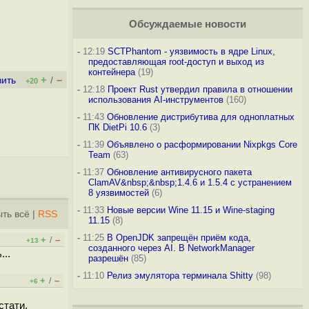
Обсуждаемые новости
-
12:19
SCTPhantom - уязвимость в ядре Linux,
предоставляющая root-доступ и выход из
контейнера
(19)
+
–
вить
/
+20
-
12:18
Проект Rust утвердил правила в отношении
использования AI-инструментов
(160)
-
11:43
Обновление дистрибутива для одноплатных
ПК DietPi 10.6
(3)
-
11:39
Объявлено о расформировании Nixpkgs Core
Team
(63)
-
11:37
Обновление антивирусного пакета
ClamAV&nbsp;&nbsp;1.4.6 и 1.5.4 с устранением
8 уязвимостей
(6)
-
11:33
Новые версии Wine 11.15 и Wine-staging
ть всё
|
RSS
11.15
(8)
-
11:25
В OpenJDK запрещён приём кода,
+
–
/
+13
созданного через AI. В NetworkManager
...
разрешён
(85)
-
11:10
Релиз эмулятора терминала Shitty
(98)
+
–
/
+6
стати,