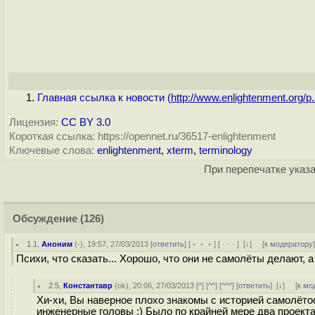
Главная ссылка к новости (
http://www.enlightenment.org/p.
Лицензия:
CC BY 3.0
Короткая ссылка: https://opennet.ru/36517-enlightenment
Ключевые слова:
enlightenment
,
xterm
,
terminology
При перепечатке указа
Обсуждение
(126)
1.1
,
Аноним
(
-
), 19:57, 27/03/2013 [
ответить
] [
﹢﹢﹢
] [
· · ·
]
[
↓
] [
к модератору
Психи, что сказать... Хорошо, что они не самолёты делают, 
2.5
,
Константавр
(
ok
), 20:06, 27/03/2013 [
^
] [
^^
] [
^^^
] [
ответить
]
[
↓
] [
к мо
Хи-хи, Вы наверное плохо знакомы с историей самолёто
инженерные головы :) Было по крайней мере два проекта, 