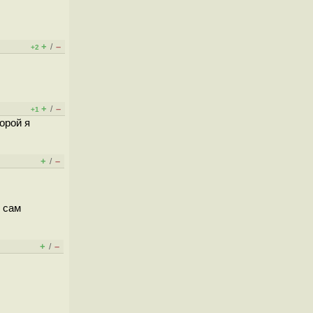
+
–
/
+2
+
–
/
+1
орой я
+
–
/
я сам
+
–
/