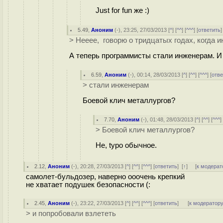
Just for fun же :)
5.49
,
Аноним
(
-
), 23:25, 27/03/2013 [
^
] [
^^
] [
^^^
] [
ответить
> Нееее, говорю о тридцатых годах, когда
А теперь программисты стали инженерам. И
6.59
,
Аноним
(
-
), 00:14, 28/03/2013 [
^
] [
^^
] [
^^^
] [
отве
> стали инженерам
Боевой клич металлургов?
7.70
,
Аноним
(
-
), 01:48, 28/03/2013 [
^
] [
^^
] [
^^^
]
> Боевой клич металлургов?
Не, typo обычное.
2.12
,
Аноним
(
-
), 20:28, 27/03/2013 [
^
] [
^^
] [
^^^
] [
ответить
]
[
↑
] [
к модерат
самолет-бульдозер, наверно ооочень крепкий
не хватает подушек безопасности (:
2.45
,
Аноним
(
-
), 23:22, 27/03/2013 [
^
] [
^^
] [
^^^
] [
ответить
]
[
к модератор
> и попробовали взлететь