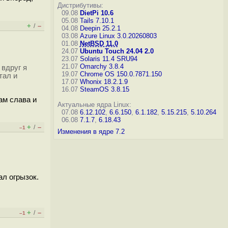
Дистрибутивы:
09.08
DietPi 10.6
05.08
Tails 7.10.1
+
–
/
04.08
Deepin 25.2.1
03.08
Azure Linux 3.0.20260803
01.08
NetBSD 11.0
24.07
Ubuntu Touch 24.04 2.0
23.07
Solaris 11.4 SRU94
21.07
Omarchy 3.8.4
 вдруг я
19.07
Chrome OS 150.0.7871.150
тал и
17.07
Whonix 18.2.1.9
16.07
SteamOS 3.8.15
ам слава и
Актуальные ядра Linux:
07.08
6.12.102
,
6.6.150
,
6.1.182
,
5.15.215
,
5.10.264
06.08
7.1.7
,
6.18.43
+
–
/
–1
Изменения в ядре 7.2
ал огрызок.
+
–
/
–1