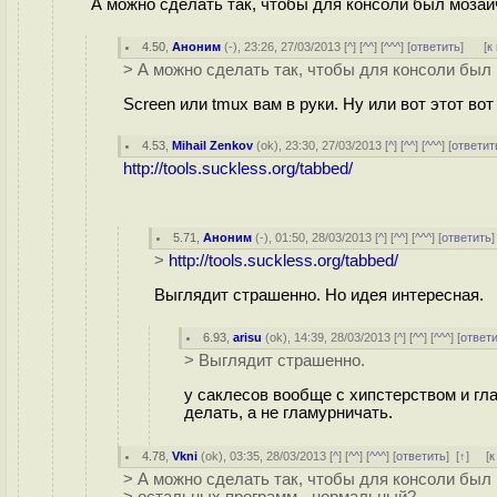
А можно сделать так, чтобы для консоли был моза
4.50
,
Аноним
(
-
), 23:26, 27/03/2013 [
^
] [
^^
] [
^^^
] [
ответить
]
[
к
> А можно сделать так, чтобы для консоли бы
Screen или tmux вам в руки. Ну или вот этот вот 
4.53
,
Mihail Zenkov
(
ok
), 23:30, 27/03/2013 [
^
] [
^^
] [
^^^
] [
ответит
http://tools.suckless.org/tabbed/
5.71
,
Аноним
(
-
), 01:50, 28/03/2013 [
^
] [
^^
] [
^^^
] [
ответить
>
http://tools.suckless.org/tabbed/
Выглядит страшенно. Но идея интересная.
6.93
,
arisu
(
ok
), 14:39, 28/03/2013 [
^
] [
^^
] [
^^^
] [
ответ
> Выглядит страшенно.
у саклесов вообще с хипстерством и гл
делать, а не гламурничать.
4.78
,
Vkni
(
ok
), 03:35, 28/03/2013 [
^
] [
^^
] [
^^^
] [
ответить
]
[
↑
] [
к
> А можно сделать так, чтобы для консоли был