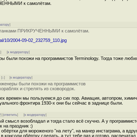
УЧЕННЫМИ к самолётам.
ратору
]
и с танками ПРИКРУЧЕННЫМИ к самолётам.
ogal/10/2004-09-02_232759_110.jpg
ь
]
[
к модератору
]
ры были похожи на программистов Terminology. Тогда тоже люби
]
[
↓
] [
к модератору
]
 инженеры были похожи на программистов
 кораблях и стрелять из сковородок.
х времен мы пользуемся до сих пор. Авиация, автопром, хими
уального фронтира 1930-х они бы сейчас в заднице были.
^
] [
ответить
]
[
к модератору
]
й смысл возобладал и тогда стало всё скучно. А у программист
 на праздник :)
обёртки для мороженого "на лету", на манер инстаграма, а вдруг
консоли обёртку сделать, а тут тебе раз и готово, распечатал 