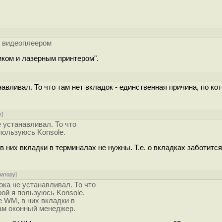
]
и видеоплеером
ком и лазерным принтером".
]
вливал. То что там нет вкладок - единственная причина, по кот
у
]
 устанавливал. То что
 пользуюсь Konsole.
 них вкладки в терминалах не нужны. Т.е. о вкладках заботитс
ратору
]
ка не устанавливал. То что
рой я пользуюсь Konsole.
е WM, в них вкладки в
сам оконный менеджер.