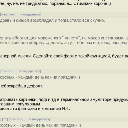
е, ну, не, не тридцатых, пораньше... Стимпанк короче :)
 [
ответить
]
[
к модератору
]
здравый смысл возобладал и тогда стало всё скучно.
лать обёртки для мороженого "на лету", на манер инстаграма, а
л в консоли обёртку сделать, а тут тебе раз и готово, распеча
енерной мысли. Сделайте свой форк с такой функцией, будет в
[
ответить
]
[
к модератору
]
орсных - каждый день как на праздник :)
небоскрёба в дефолт.
матривать картинки, пдф и тд в терминальном эмуляторе придум
 ставшим популярным.
ровал эти фантазии в компанию №1.
^
] [
^^^
] [
ответить
]
[
к модератору
]
орсных - каждый день как на праздник :)