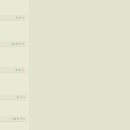
+
–
/
+
–
/
+1
+
–
/
+
–
/
+
–
/
+3