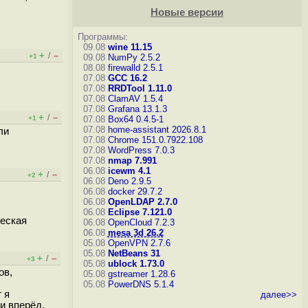
Новые версии
Программы:
09.08
wine 11.15
+
–
/
+1
09.08
NumPy 2.5.2
08.08
firewalld 2.5.1
07.08
GCC 16.2
07.08
RRDTool 1.11.0
07.08
ClamAV 1.5.4
07.08
Grafana 13.1.3
+
–
/
+1
07.08
Box64 0.4.5-1
07.08
home-assistant 2026.8.1
ли
07.08
Chrome 151.0.7922.108
07.08
WordPress 7.0.3
07.08
nmap 7.991
06.08
icewm 4.1
+
–
/
+2
06.08
Deno 2.9.5
06.08
docker 29.7.2
06.08
OpenLDAP 2.7.0
06.08
Eclipse 7.121.0
ческая
06.08
OpenCloud 7.2.3
06.08
mesa 3d 26.2
05.08
OpenVPN 2.7.6
05.08
NetBeans 31
+
–
/
+3
05.08
ublock 1.73.0
ов,
05.08
gstreamer 1.28.6
05.08
PowerDNS 5.1.4
 я
далее>>
и вперёд,