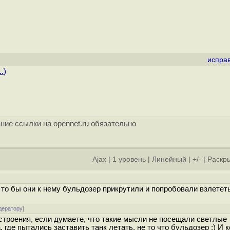
испра
..
)
ние ссылки на opennet.ru обязательно
Ajax
|
1 уровень
|
Линейный
|
+/-
|
Раскры
]
а то бы они к нему бульдозер прикрутили и попробовали взлететь
дератору
]
строения, если думаете, что такие мысли не посещали светлые
где пытались заставить танк летать, не то что бульдозер :) И к