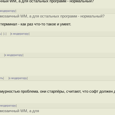
ичный WM, а для остальных программ - нормальный?
 модератору
]
л мозаичный WM, а для остальных программ - нормальный?
терминал - как раз что-то такое и умеет.
ь
]
[
↓
] [
к модератору
]
]
[
к модератору
]
ить
]
[
к модератору
]
амурностью проблема. они старпёры, считают, что софт должен 
 модератору
]
 мозаичный WM, а для