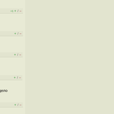
+
–
/
+1
+
–
/
+
–
/
+
–
/
дело
+
–
/