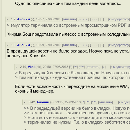
Судя по описанию - они там каждый день взлетают...
1.2
,
Аноним
(
-
), 19:57, 27/03/2013 [
ответить
] [
﹢﹢﹢
] [
· · ·
]
[
↑
] [
к модератору
> эмулятор терминала со встроенным просмотрщиком PDF 
"Фирма Бош представила пылесос с встроенным холодильни
1.3
,
Аноним
(
-
), 19:59, 27/03/2013 [
ответить
] [
﹢﹢﹢
] [
· · ·
]
[
↓
] [
к модератору
В предыдущей версии не было вкладок. Новую пока не устана
пользуюсь Konsole.
2.19
,
Vkni
(
ok
), 20:50, 27/03/2013 [
^
] [
^^
] [
^^^
] [
ответить
]
[
↓
] [
к модератор
> В предыдущей версии не было вкладок. Новую пока не
> там нет вкладок - единственная причина, по которой я
Если есть возможность - переходите на мозаичные WM, в
оконный менеджер.
3.42
,
Аноним
(
-
), 23:19, 27/03/2013 [
^
] [
^^
] [
^^^
] [
ответить
]
[
к моде
>> В предыдущей версии не было вкладок. Новую по
>> там нет вкладок - единственная причина, по кото
> Если есть возможность - переходите на мозаичны
> терминалах не нужны. Т.е. о вкладках заботится 