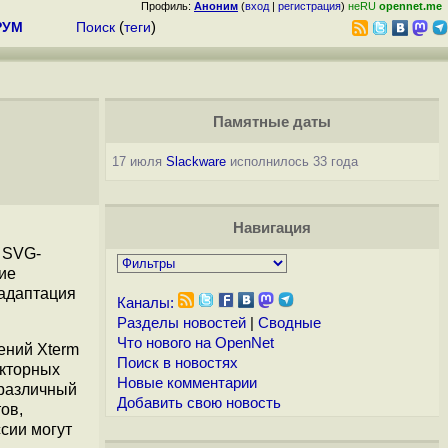
Профиль:
Аноним
(
вход
|
регистрация
)
неRU
opennet.me
РУМ
Поиск
(
теги
)
Памятные даты
17 июля
Slackware
исполнилось 33 года
Навигация
, SVG-
ие
 адаптация
Каналы:
Разделы новостей
|
Сводные
Что нового на OpenNet
ений Xterm
Поиск в новостях
екторных
Новые комментарии
 различный
Добавить свою новость
ов,
сии могут