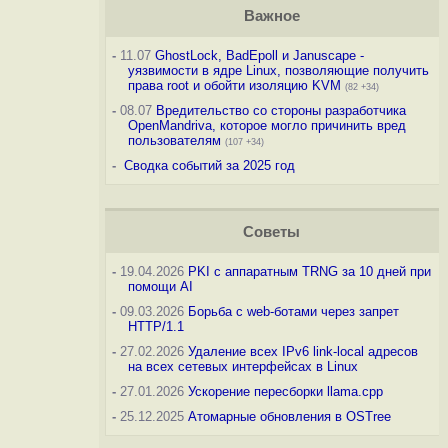
Важное
-
11.07
GhostLock, BadEpoll и Januscape -
уязвимости в ядре Linux, позволяющие получить
права root и обойти изоляцию KVM
(82 +34)
-
08.07
Вредительство со стороны разработчика
OpenMandriva, которое могло причинить вред
пользователям
(107 +34)
-
Сводка событий за 2025 год
Советы
-
19.04.2026
PKI с аппаратным TRNG за 10 дней при
помощи AI
-
09.03.2026
Борьба с web-ботами через запрет
HTTP/1.1
-
27.02.2026
Удаление всех IPv6 link-local адресов
на всех сетевых интерфейсах в Linux
-
27.01.2026
Ускорение пересборки llama.cpp
-
25.12.2025
Атомарные обновления в OSTree