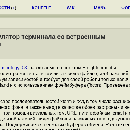
ОСТИ
(
+
)
КОНТЕНТ
WIKI
MAN'ы
ФО
мулятор терминала со встроенным
м
rminology 0.3
, развиваемого проектом Enlightenment и
осмотра контента, в том числе видеофайлов, изображений
ум зависимостей и требует для своей работы только налич
ayland и с использованием фреймбуфера (fbcon). Проведена
pe-последовательностей xterm и rxvt, в том числе расшир
ного фона, а также вывод в качестве обоев растровых и в
 при помощи визуальных тем. URL, пути к файлам, email и
де изображений, видеофайлов и различных типов документ
ла. Поддерживается несколько буферов обмена. Разные сес