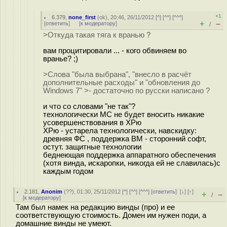
+1
6.379
,
none_first
(
ok
), 20:46, 26/11/2012 [
^
] [
^^
] [
^^^
]
+
–
[
ответить
]
[
к модератору
]
/
>Откуда такая тяга к вранью ?
вам процитировали ... - кого обвиняем во
вранье? ;)
>Слова "была выбрана", "внесло в расчёт
дополнительные расходы" и "обновления до
Windows 7" >- достаточно по русски написано ?
и что со словами "не так"?
технологически МС не будет вносить никакие
усовершенствования в ХРю
ХРю - устарела технологически, навскидку:
древняя ФС , поддержка ВМ - сторонний софт,
остут. защитные технологии
беднеющая поддержка аппаратного обеспечения
(хотя винда, искаропки, никогда ей не славилась)с
каждым годом
2.181
,
Anonim
(
??
), 01:30, 25/11/2012 [
^
] [
^^
] [
^^^
] [
ответить
]
[
↓
] [
↑
]
+
–
/
[
к модератору
]
Там был намек на редакцию винды (про) и ее
соответствующую стоимость. Домен им нужен поди, а
домашние винды не умеют.