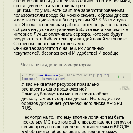
сначала заплатки для шестого Ослика, а потом восьмой,
сносящий все эти заплатки нахрен.
При том, что у МС есть сайт, где зарегистрированным
пользователям вроде бы можно скачать образы дисков
и все такое, диска хотя бы с русским XP SP3 там тупо
нет. Это же непосильная работа - хотя бы раз в полгода
собрать на диске актуальные библиотеки и выложить в
интернет. Лучше оплачивать сервера, которые будут
раздавать эти библиотеки при каждой новой установке.
С офисом - повторяем то же самое.
Они же так заботятся о нашей, их лояльных
покупателей, безопасности! И удобстве! И вообще!
Часть нити удалена модератором
5.266
,
тоже Аноним
(
ok
), 16:14, 25/11/2012 [
^
] [
^^
] [
^^^
]
+
–
/
[
ответить
]
[
к модератору
]
У вас не хватает ресурсов правильно
распарсить одно предложение?
Помогу убогому: там можно скачать образы
дисков, там есть образы дисков, НО среди этих
образов дисков нет установочного диска XP SP3
RUS.
Несмотря на то, что ему вполне логично там быть,
поскольку MC на этом сайте предоставляет загрузки
своих продуктов по купленным лицензиям и ВРОДЕ
БЫ обязуется обеспечивать их техподдержку.