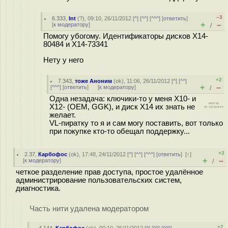
–3
6.333
,
Int
(
?
), 09:10, 26/11/2012 [
^
] [
^^
] [
^^^
] [
ответить
]
+
–
[
к модератору
]
/
Помогу убогому. Идентификаторы дисков X14-
80484 и X14-73341
Нету у него
+2
7.343
,
тоже Аноним
(
ok
), 11:06, 26/11/2012 [
^
] [
^^
]
+
–
[
^^^
] [
ответить
]
[
к модератору
]
/
Одна незадача: ключики-то у меня X10- и
X12- (OEM, GGK), и диск X14 их знать не
желает.
VL-пиратку то я и сам могу поставить, вот только
при покупке кто-то обещал поддержку...
+3
2.37
,
Карбофос
(
ok
), 17:48, 24/11/2012 [
^
] [
^^
] [
^^^
] [
ответить
]
[
↑
]
+
–
[
к модератору
]
/
четкое разделение прав доступа, простое удалённое
администрирование пользовательских систем,
диагностика.
Часть нити удалена модератором
+2