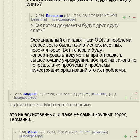
слать?
7.274
,
Пингвино
(
ok
), 17:18, 25/11/2012 [
^
] [
^^
] [
^^^
]
+
–
/
[
ответить
]
[
к модератору
]
> Как потом документы будут друг другу
слать?
Официальный стандарт таки ODF, а проблема
скорее всего была таки в мелких местных
неосиляторах. Вот теперь и будут
конвертировать документы при отправке в
вышестоящие учреждения, ибо против закона не
попрёшь, а их проблемы и проблемы
нижестоящих организаций это их проблемы.
–1
2.15
,
Андрей
(
??
), 16:56, 24/11/2012 [
^
] [
^^
] [
^^^
] [
ответить
]
[
↓
] [
↑
]
+
–
[
к модератору
]
/
> Для бюджета Мюнхена это копейки.
это не единственный, и даже не самый крупный город
Германии...
–1
3.58
,
Kibab
(
ok
), 19:24, 24/11/2012 [
^
] [
^^
] [
^^^
] [
ответить
]
+
–
[
к модератору
]
/