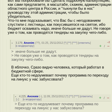
Вот Вы попробовали бы сделать подробную калькуляцию,
как сами предлагаете, в масштабе, скажем, администрации
областного центра в России, и "тыкнули бы в нос"
руководству этой администрации, чтобы было
убедительно.
Что-то мне подсказывает, что Вас бы с негодованием
спустили с лестницы, как покусившегося на святое, ибо
бюджет осваивать надо, иначе больше не дадут. Не говоря
уже о том, как проводятся тендеры на закупку чего-либо.
–2
3.179
,
Anonim
(
??
), 01:25, 25/11/2012 [
^
] [
^^
] [
^^^
] [
ответить
]
+
–
[
к модератору
]
/
> иначе больше не дадут.
> Не говоря уже о том, как проводятся тендеры на
закупку чего-либо.
В яблочко. Сразо видно человека, который работал в
бюджетной сфере.
Еще кто-то недоумевает почему программа по переходу
на линукс у нас забуксовала?
4.225
,
Аноним
(
-
), 11:09, 25/11/2012 [
^
] [
^^
] [
^^^
] [
ответить
]
+
–
/
[
↓
] [
к модератору
]
> Еще кто-то недоумевает почему программа по
переходу на линукс у нас забуксовала?