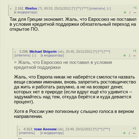
+1
2.162
,
ffirefox
(
?
), 00:53, 25/11/2012 [
^
] [
^^
] [
^^^
] [
ответить
]
[
↑
]
+
–
[
к модератору
]
/
Так для Греции экономят. Жаль, что Евросоюз не поставил
в условия кредитной поддержки обязательный переход на
открытое ПО.
+1
3.298
,
Michael Shigorin
(
ok
), 20:45, 25/11/2012 [
^
] [
^^
] [
^^^
]
+
–
[
ответить
]
[
↓
] [
к модератору
]
/
> Жаль, что Евросоюз не поставил в условия
кредитной поддержки
Жаль, что Европа никак не наберётся смелости назвать
вещи своими именами, вновь запретить ростовщичество
да жить и работать разумно, а не на возврат денег,
которых нет в природе (если вдруг ещё кто удивится --
задумайтесь над тем, откуда берётся и куда девается
процент).
Хотя в России уже потихоньку слышно голоса в верном
направлении.
+1
4.313
,
тоже Аноним
(
ok
), 23:49, 25/11/2012 [
^
] [
^^
] [
^^^
]
+
–
[
ответить
]
[
к модератору
]
/