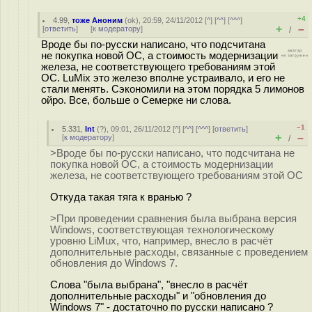
+4
4.99
,
тоже Аноним
(
ok
), 20:59, 24/11/2012 [
^
] [
^^
] [
^^^
]
+
–
[
ответить
]
[
к модератору
]
/
Вроде бы по-русски написано, что подсчитана
не покупка новой ОС, а стоимость модернизации
железа, не соответствующего требованиям этой
ОС. LuMix это железо вполне устраивало, и его не
стали менять. Сэкономили на этом порядка 5 лимонов
ойро. Все, больше о Семерке ни слова.
–1
5.331
,
Int
(
?
), 09:01, 26/11/2012 [
^
] [
^^
] [
^^^
] [
ответить
]
+
–
[
к модератору
]
/
>Вроде бы по-русски написано, что подсчитана не
покупка новой ОС, а стоимость модернизации
железа, не соответствующего требованиям этой ОС
Откуда такая тяга к вранью ?
>При проведении сравнения была выбрана версия
Windows, соответствующая технологическому
уровню LiMux, что, например, внесло в расчёт
дополнительные расходы, связанные с проведением
обновления до Windows 7.
Слова "была выбрана", "внесло в расчёт
дополнительные расходы" и "обновления до
Windows 7" - достаточно по русски написано ?