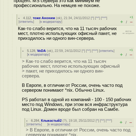
процент. MS сервера это как минимум не
профессионально. На немцев не похоже.
+1
4.112
,
тоже Аноним
(
ok
), 21:34, 24/11/2012 [
^
] [
^^
] [
^^^
]
+
–
[
ответить
]
[
к модератору
]
/
Как-то слабо верится, что на 11 тысяч рабочих
мест, плотно использующих офисный пакет, не
приходилось ни одного вин-сервера.
+1
5.128
,
VoDA
(
ok
), 22:59, 24/11/2012 [
^
] [
^^
] [
^^^
] [
ответить
]
+
–
[
к модератору
]
/
> Как-то слабо верится, что на 11 тысяч
рабочих мест, плотно использующих офисный
> пакет, не приходилось ни одного вин-
сервера.
В Европе, в отличии от России, очень часто под
сервером понимают *nix. Обычно Linux.
PS работал в одной из компаний - 100 - 150 рабочих
место под Windows, при этом вся инфраструктура
под Linux. Домен вроде был собран на Самбе.
6.284
,
Клыкастый2
(
?
), 19:18, 25/11/2012 [
^
] [
^^
] [
^^^
]
+
–
/
[
ответить
]
[
к модератору
]
> В Европе, в отличии от России, очень часто под
сервером понимают *nix.