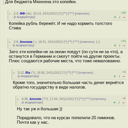
Для бюджета Мюнхена это копейки.
+20
2.3
,
ФФ
(
ok
), 16:14, 24/11/2012 [
^
] [
^^
] [
^^^
] [
ответить
]
+
–
[
к модератору
]
/
Копейка рубль бережёт. И не надо кормить толстого
Стива
+16
2.8
,
Аноним
(
-
), 16:31, 24/11/2012 [
^
] [
^^
] [
^^^
] [
ответить
]
[
↓
]
+
–
[
к модератору
]
/
Зато эти копейки не за океан поедут (по сути ни за что), а
останутся в Германии и смогут пойти на другие проекты.
Плюс создаются рабочие места, что тоже немаловажно.
+4
3.12
,
Rix
(
?
), 16:50, 24/11/2012 [
^
] [
^^
] [
^^^
] [
ответить
]
+
–
[
к модератору
]
/
Кроме того, значительно большая часть денег вернётся
обратно государству в виде налогов.
–4
4.35
,
Anonim
(
??
), 17:44, 24/11/2012 [
^
] [
^^
] [
^^^
] [
ответить
]
+
–
[
к модератору
]
/
Ну так уж и большая ))
Порадовало, что на курсах попилили 20 лимонов.
Почти как у нас.