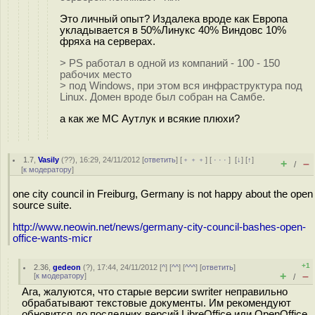
Это личный опыт? Издалека вроде как Европа
укладывается в 50%Линукс 40% Виндовс 10%
фряха на серверах.
> PS работал в одной из компаний - 100 - 150
рабочих место
> под Windows, при этом вся инфраструктура под
Linux. Домен вроде был собран на Самбе.
а как же МС Аутлук и всякие плюхи?
1.7
,
Vasily
(
??
), 16:29, 24/11/2012 [
ответить
] [
﹢﹢﹢
] [
· · ·
]
[
↓
] [
↑
]
+
–
/
[
к модератору
]
one city council in Freiburg, Germany is not happy about the open
source suite.
http://www.neowin.net/news/germany-city-council-bashes-open-
office-wants-micr
+1
2.36
,
gedeon
(
?
), 17:44, 24/11/2012 [
^
] [
^^
] [
^^^
] [
ответить
]
+
–
[
к модератору
]
/
Ага, жалуются, что старые версии swriter неправильно
обрабатывают текстовые документы. Им рекомендуют
обновится до последних версий LibreOffice или OpenOffice.