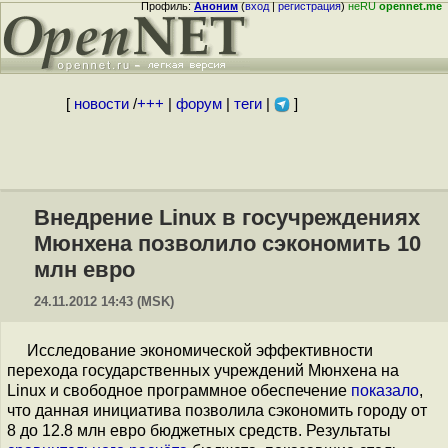
Профиль:
Аноним
(
вход
|
регистрация
)
неRU
opennet.me
[
новости
/
+++
|
форум
|
теги
|
]
Внедрение Linux в госучреждениях
Мюнхена позволило сэкономить 10
млн евро
24.11.2012 14:43 (MSK)
Исследование экономической эффективности
перехода государственных учреждений Мюнхена на
Linux и свободное программное обеспечение
показало
,
что данная инициатива позволила сэкономить городу от
8 до 12.8 млн евро бюджетных средств. Результаты