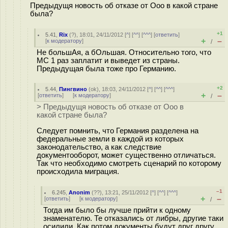
Предыдущя новость об отказе от Ооо в какой стране
была?
+1
5.41
,
Rix
(
?
), 18:01, 24/11/2012 [
^
] [
^^
] [
^^^
] [
ответить
]
+
–
[
к модератору
]
/
Не большАя, а бОльшая. Относительно того, что
МС 1 раз заплатит и выведет из страны.
Предыдущая была тоже про Германию.
+2
5.44
,
Пингвино
(
ok
), 18:03, 24/11/2012 [
^
] [
^^
] [
^^^
]
+
–
[
ответить
]
[
к модератору
]
/
> Предыдущя новость об отказе от Ооо в
какой стране была?
Следует помнить, что Германия разделена на
федеральные земли в каждой из которых
законодательство, а как следствие
документооборот, может существенно отличаться.
Так что необходимо смотреть сценарий по которому
происходила миграция.
–1
6.245
,
Anonim
(
??
), 13:21, 25/11/2012 [
^
] [
^^
] [
^^^
]
+
–
[
ответить
]
[
к модератору
]
/
Тогда им было бы лучше прийти к одному
знаменателю. Те отказались от либры, другие таки
осилили. Как потом документы будут друг другу