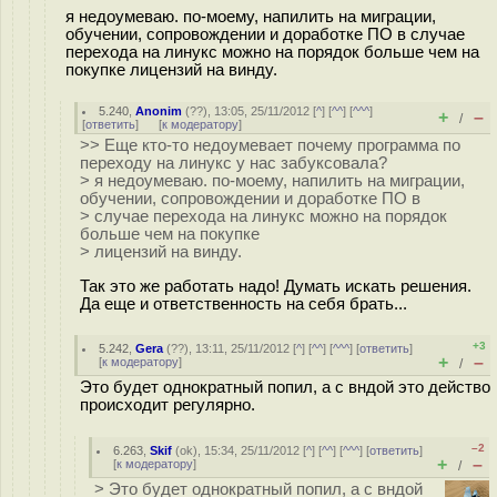
я недоумеваю. по-моему, напилить на миграции,
обучении, сопровождении и доработке ПО в случае
перехода на линукс можно на порядок больше чем на
покупке лицензий на винду.
5.240
,
Anonim
(
??
), 13:05, 25/11/2012 [
^
] [
^^
] [
^^^
]
+
–
/
[
ответить
]
[
к модератору
]
>> Еще кто-то недоумевает почему программа по
переходу на линукс у нас забуксовала?
> я недоумеваю. по-моему, напилить на миграции,
обучении, сопровождении и доработке ПО в
> случае перехода на линукс можно на порядок
больше чем на покупке
> лицензий на винду.
Так это же работать надо! Думать искать решения.
Да еще и ответственность на себя брать...
+3
5.242
,
Gera
(
??
), 13:11, 25/11/2012 [
^
] [
^^
] [
^^^
] [
ответить
]
+
–
[
к модератору
]
/
Это будет однократный попил, а с вндой это действо
происходит регулярно.
–2
6.263
,
Skif
(
ok
), 15:34, 25/11/2012 [
^
] [
^^
] [
^^^
] [
ответить
]
+
–
[
к модератору
]
/
> Это будет однократный попил, а с вндой