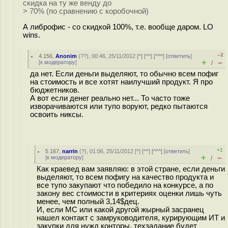
скидка на ту же венду до
> 70% (по сравнению с коробочной)
А либрофис - со скидкой 100%, т.е. вообще даром. LO
wins.
–2
4.156
,
Anonim
(
??
), 00:46, 25/11/2012 [
^
] [
^^
] [
^^^
] [
ответить
]
+
–
[
к модератору
]
/
да нет. Если деньги выделяют, то обычно всем пофиг
на стоимость и все хотят наилучший продукт. Я про
бюджетников.
А вот если денег реально нет... То часто тоже
изворачиваются или тупо воруют, редко пытаются
освоить никсы.
+1
5.167
,
narrin
(
?
), 01:06, 25/11/2012 [
^
] [
^^
] [
^^^
] [
ответить
]
+
–
[
к модератору
]
/
Как краевед вам заявляю: в этой стране, если деньги
выделяют, то всем пофигу на качество продукта и
все тупо закупают что победило на конкурсе, а по
закону вес стоимости в критериях оценки лишь чуть
менее, чем полный 3,14$дец.
И, если МС или какой другой жырный засранец
нашел контакт с замруководителя, курирующим ИТ и
закупки для нужд конторы, техзадание будет