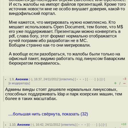
И есть жалобы на импорт файлов презентаций. Кроме того
источник новости мне не особо внушает доверия, какой-то
виндофильский портал.
Мне кажется, что мигрировать нужно комплексно. Кто
мешает использовать Open Document, тем более, что M$
его уже поддерживает. Презентации можно конвертить в
pdf, слава богу, этот формат нормально отображается
кучей пограмм ибо разработан не в МС.
Вобщем странно как-то они мигрировали.
А вообще если разобраться, то жалобы были только на
офисный пакет, видимо работать под линуксом баварским
бюрократом понравилось.
–3
1.9
,
Аноним
(
-
), 16:37, 24/11/2012 [
ответить
] [
﹢﹢﹢
] [
· · ·
]
[
↓
] [
↑
]
+
–
[
к модератору
]
/
Админы винды стоят дешевле нормальных линуксовых,
способных поддерживать ldap и парк юзерских машин, тем
более в таких масштабах.
....большая нить свёрнута, показать (32)
+10
1.10
,
Аноним
(
-
), 16:42, 24/11/2012 [
ответить
] [
﹢﹢﹢
] [
· · ·
]
[
↓
] [
↑
]