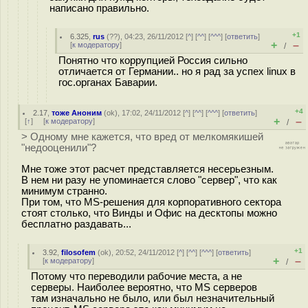
написано правильно.
+1
6.325
,
rus
(
??
), 04:23, 26/11/2012 [
^
] [
^^
] [
^^^
] [
ответить
]
+
–
[
к модератору
]
/
Понятно что коррупцией Россия сильно
отличается от Германии.. но я рад за успех linux в
гос.органах Баварии.
+4
2.17
,
тоже Аноним
(
ok
), 17:02, 24/11/2012 [
^
] [
^^
] [
^^^
] [
ответить
]
+
–
[
↑
] [
к модератору
]
/
> Одному мне кажется, что вред от мелкомякишей
"недооценили"?
Мне тоже этот расчет представляется несерьезным.
В нем ни разу не упоминается слово "сервер", что как
минимум странно.
При том, что MS-решения для корпоративного сектора
стоят столько, что Винды и Офис на десктопы можно
бесплатно раздавать...
+1
3.92
,
filosofem
(
ok
), 20:52, 24/11/2012 [
^
] [
^^
] [
^^^
] [
ответить
]
+
–
[
к модератору
]
/
Потому что переводили рабочие места, а не
серверы. Наиболее вероятно, что MS серверов
там изначально не было, или был незначительный