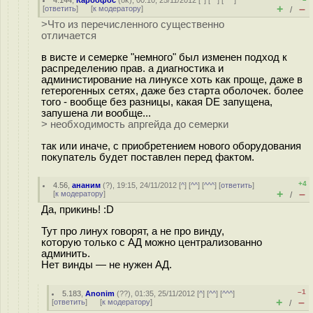
4.144
,
Карбофос
(
ok
), 00:10, 25/11/2012 [
^
] [
^^
] [
^^^
]
+
–
[
ответить
]
[
к модератору
]
/
>Что из перечисленного существенно
отличается
в висте и семерке "немного" был изменен подход к
распределению прав. а диагностика и
администирование на линуксе хоть как проще, даже в
гетерогенных сетях, даже без старта оболочек. более
того - вообще без разницы, какая DE запущена,
запушена ли вообще...
> необходимость апргейда до семерки
так или иначе, с приобретением нового оборудования
покупатель будет поставлен перед фактом.
+4
4.56
,
ананим
(
?
), 19:15, 24/11/2012 [
^
] [
^^
] [
^^^
] [
ответить
]
+
–
[
к модератору
]
/
Да, прикинь! :D
Тут про линух говорят, а не про винду,
которую только с АД можно централизованно
админить.
Нет винды — не нужен АД.
–1
5.183
,
Anonim
(
??
), 01:35, 25/11/2012 [
^
] [
^^
] [
^^^
]
+
–
[
ответить
]
[
к модератору
]
/