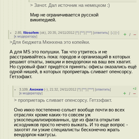
> Зачот. Дал источник на немецком :)
Мир не ограничивается русской
википедией.
2.85
,
filosofem
(
ok
), 20:35, 24/11/2012 [
^
] [
^^
] [
^^^
] [
ответить
]
[
↓
] [
↑
]
+
–
/
[
к модератору
]
>Для бюджета Мюнхена это копейки.
А для MS это полушки. Так что утритесь и не
расстраивайтесь пока: городов и организаций в которых
решают откаты, эмоции и вендорлоки на ваш век хватит.
Но суровый факт придётся принять: офисы оказались ещё
одной нишей, в которых проприетарь сливает опенсорсу.
Гетзэфакт.
+2
3.109
,
Аноним
(
-
), 21:32, 24/11/2012 [
^
] [
^^
] [
^^^
] [
ответить
]
+
–
[
к модератору
]
/
> проприетарь сливает опенсорсу. Гетзэфакт.
Оно имхо постепенно сольет вообще почти во всех
отраслях кроме каких-то совсем уж
узкоспециализированных, где из факта открытия
исходников просто нечего выжать. И то еще вопрос -
захотят ли узкие специалисты бесконечно жрать
вендорлок-кактусы.