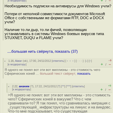
+
–
[
к модератору
]
/
Необходимость подписки на антивирусы для Windows учли?
Потери от неполной совместимости документов Microsoft
Office с собственными же форматами RTF, DOC и DOCX
учли?
Наличие то ли дыр, то ли фичей, позволяющих
устанавливать в системы Windows боевых вирусов типа
STUXNET, DUQU и FLAME учли?
....большая нить свёрнута, показать (37)
–9
1.16
,
Alatar
(
ok
), 17:00, 24/11/2012 [
ответить
] [
﹢﹢﹢
] [
· · ·
]
[
↓
] [
↑
]
+
–
[
к модератору
]
/
Я одного не понял вот эти вот миллионы - это стоимость чего
Сферических коней ...
большой текст свёрнут,
показать
+9
2.22
,
ананим
(
?
), 17:22, 24/11/2012 [
^
] [
^^
] [
^^^
] [
ответить
]
+
–
[
к модератору
]
/
>Я одного не понял: вот эти вот миллионы - это стоимость
чего? Сферических коней в вакууме? Что с чем
сравнивали-то? Я так понял, что сравнивалась миграция с
_существующей_ инфраструктуры на линукс и на виндовс.
Что-то мне подсказывает, что существующая