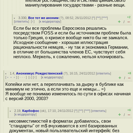
Мелкое ростовщичество и система финансового
манипулирования государствами - разные вещи.
+2
3.330
,
Все тот же аноним
(
?
), 08:52, 26/11/2012 [
^
] [
^^
] [
^^^
]
+
–
[
ответить
]
[
↑
] [
к модератору
]
/
Если бы все проблемы Евросоюза решались
посредством FOSS и если бы источником проблем была
только Греция, о кризисе вообще никто бы не заикался.
Исходное сообщение - хорошая иллюстрация
рациональности немцев, - ну так и экономика Германии,
в отличие от большинства членов ЕС, чувствует себя
неплохо. Меркель, к сожалению, нельзя клонировать.
1.4
,
Анонимкус Рождественский
(
?
), 16:15, 24/11/2012 [
ответить
]
+8
+
–
[
﹢﹢﹢
] [
· · ·
]
[
↓
] [
↑
] [
к модератору
]
/
Копейки или нет, а переплачивать за дырку в бублике как
минимум не этично, а если это еще и немцы... =)
Я вообще не понимаю изменилось по сути в офисах начиная
с версий 2000, 2003?
+6
2.19
,
Карбофос
(
ok
), 17:10, 24/11/2012 [
^
] [
^^
] [
^^^
] [
ответить
]
+
–
[
к модератору
]
/
несовместимостей в форматах добавилось, свои
"стандарты" от m$ вчухиваются в xml базированных
документах, новый пользлвательский интерфейс без