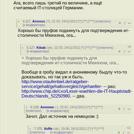
Ага, всего лишь третий по величине, а ещё
считаемый IT-столицей Германии.
4.117
,
Anonus
(
?
), 21:43, 24/11/2012 [
^
] [
^^
] [
^^^
] [
ответить
]
+
–
/
[
к модератору
]
Хорошо бы пруфов подкинуть для подтверждения ит-
столичности Мюнхена, ога...
+5
5.127
,
Kibab
(
ok
), 22:33, 24/11/2012 [
^
] [
^^
] [
^^^
] [
ответить
]
+
–
[
к модератору
]
/
> Хорошо бы пруфов подкинуть для
подтверждения ит-столичности Мюнхена, ога...
Вообще в гробу видал я анонимному быдлу что-то
доказывать, но так уж и быть.
http://www.staufenbiel.de/ratgeber-
service/gehalt/gehaltsvergleich/gehaelter-
-- раз;
http://www.chip.de/cxo/Leser-waehlen-die-IT-Hauptstadt-
Deutschlands_52250980.
-- два.
6.129
,
Аноним
(
-
), 23:02, 24/11/2012 [
^
] [
^^
] [
^^^
]
+
–
/
[
ответить
]
[
к модератору
]
Зачот. Дал источник на немецком :)
+2
7.375
,
XoRe
(
ok
), 19:08, 26/11/2012 [
^
] [
^^
] [
^^^
]
+
–
[
ответить
]
[
к модератору
]
/