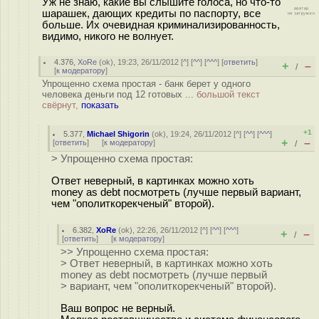
Уж не знаю, какие вы слышите голоса, но что-то
шарашек, дающих кредиты по паспорту, все
больше. Их очевидная криминализированность,
видимо, никого не волнует.
4.376
,
XoRe
(
ok
), 19:23, 26/11/2012 [
^
] [
^^
] [
^^^
] [
ответить
]
+
–
/
[
к модератору
]
Упрощенно схема простая - банк берет у одного
человека деньги под 12 готовых ...
большой текст
свёрнут,
показать
+1
5.377
,
Michael Shigorin
(
ok
), 19:24, 26/11/2012 [
^
] [
^^
] [
^^^
]
+
–
[
ответить
]
[
к модератору
]
/
> Упрощенно схема простая:
Ответ неверный, в картинках можно хоть
money as debt посмотреть (лучше первый вариант,
чем "ополиткорекченый" второй).
6.382
,
XoRe
(
ok
), 22:26, 26/11/2012 [
^
] [
^^
] [
^^^
]
+
–
/
[
ответить
]
[
к модератору
]
>> Упрощенно схема простая:
> Ответ неверный, в картинках можно хоть
money as debt посмотреть (лучше первый
> вариант, чем "ополиткорекченый" второй).
Ваш вопрос не верный.