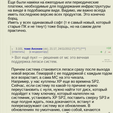
Еще были намеки на ежегодные или периодические
платежи, необходимые для поддержания инфраструктуры
на винде в подобающем виде. Видимо, им важно всегда
иметь последнюю версию всех продуктов. Это конечно
борщ.
Иметь у всех одинаковый софт (т е самый новый, который
старые ПК и не тянут) тоже борщь, но на самом деле
практично.
+10
3.101
,
тоже Аноним
(
ok
), 21:17, 24/11/2012 [
^
] [
^^
] [
^^^
]
+
–
[
ответить
]
[
к модератору
]
/
> Вот ещё пукт — решения от мс это вечная
поддержка легаси систем.
Причем система становится легаси сразу после выхода
новой версии. Геморрой с ее поддержкой с каждым годом
все возрастает, а сама МС на это чихала.
Например, у нас куплены XP еще во времена SP2.
Сейчас, если систему по какой-то причине нужно
переустановить с нуля, нужно найти тот диск, который
подойдет к тому ключику, который налеплен на
системник, установить XP SP2, поставить сверху SP3 и
еще полдня ждать, пока докачаются, встанут и
поперезагружают систему все обновления. В
обновлениях по умолчанию, само собой, качаются