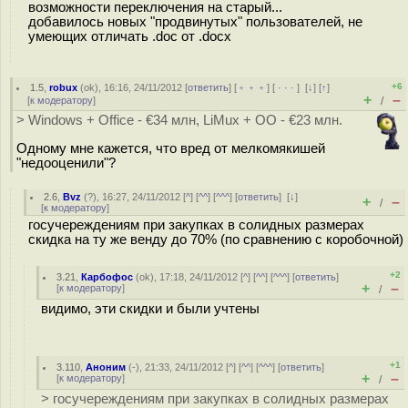
возможности переключения на старый...
добавилось новых "продвинутых" пользователей, не
умеющих отличать .doc от .docx
+6
1.5
,
robux
(
ok
), 16:16, 24/11/2012 [
ответить
] [
﹢﹢﹢
] [
· · ·
]
[
↓
] [
↑
]
+
–
[
к модератору
]
/
> Windows + Office - €34 млн, LiMux + OO - €23 млн.
Одному мне кажется, что вред от мелкомякишей
"недооценили"?
2.6
,
Bvz
(
?
), 16:27, 24/11/2012 [
^
] [
^^
] [
^^^
] [
ответить
]
[
↓
]
+
–
/
[
к модератору
]
госучереждениям при закупках в солидных размерах
скидка на ту же венду до 70% (по сравнению с коробочной)
+2
3.21
,
Карбофос
(
ok
), 17:18, 24/11/2012 [
^
] [
^^
] [
^^^
] [
ответить
]
+
–
[
к модератору
]
/
видимо, эти скидки и были учтены
+1
3.110
,
Аноним
(
-
), 21:33, 24/11/2012 [
^
] [
^^
] [
^^^
] [
ответить
]
+
–
[
к модератору
]
/
> госучереждениям при закупках в солидных размерах