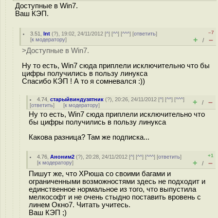
Доступные в Win7.
Ваш КЭП.
–7
3.51
,
Int
(
?
), 19:02, 24/11/2012 [
^
] [
^^
] [
^^^
] [
ответить
]
+
–
[
к модератору
]
/
>Доступные в Win7.
Ну то есть, Win7 сюда приплели исключительно что бы
цифры получились в пользу линукса
Спасибо КЭП ! А то я сомневался :))
4.74
,
старыйвиндузятник
(
?
), 20:26, 24/11/2012 [
^
] [
^^
] [
^^^
]
+
–
/
[
ответить
]
[
к модератору
]
Ну то есть, Win7 сюда приплели исключительно что
бы цифры получились в пользу линукса
Какова разница? Там же подписка...
+1
4.76
,
Аноним2
(
?
), 20:28, 24/11/2012 [
^
] [
^^
] [
^^^
] [
ответить
]
+
–
[
к модератору
]
/
Пишут же, что ХРюша со своими багами и
ограниченными возможностями здесь не подходит и
единственное нормальное из того, что выпустила
мелкософт и не очень стыдно поставить вровень с
линем Окно7. Читать учитесь.
Ваш КЭП ;)