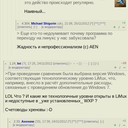
это действо происходит регулярно.
Наивный...
+3
4.304
,
Michael Shigorin
(
ok
), 21:08, 25/11/2012 [
^
] [
^^
] [
^^^
]
+
–
[
ответить
]
[
↑
] [
к модератору
]
/
> Еще кто-то недоумевает почему программа по
переходу на линукс у нас забуксовала?
Жадность и непрофессионализм (c) AEN
–10
1.24
,
Int
(
?
), 17:25, 24/11/2012 [
ответить
] [
﹢﹢﹢
] [
· · ·
]
[
↓
] [
↑
]
+
–
[
к модератору
]
/
>При проведении сравнения была выбрана версия Windows,
соответствующая технологическому уровню LiMux, что,
например, внесло в расчёт дополнительные расходы,
связанные с проведением обновления до Windows 7.
LOL Что ? И какие же технологичные уровни открыты в LiMux
и недоступные в _уже установленных_ WXP ?
Счетоводы хреновы :-D
+2
2.33
,
Аноним
(
33
), 17:39, 24/11/2012 [
^
] [
^^
] [
^^^
] [
ответить
]
[
↓
]
+
–
[
к модератору
]
/