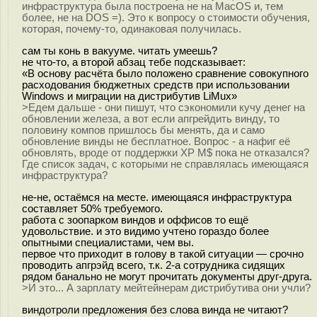
инфраструктура была построена не на MacOS и, тем
более, не на DOS =). Это к вопросу о стоимости обучения,
которая, почему-то, одинаковая получилась.
сам ты конь в вакууме. читать умеешь?
не что-то, а второй абзац тебе подсказывает:
«В основу расчёта было положено сравнение совокупного
расходования бюджетных средств при использовании
Windows и миграции на дистрибутив LiMux»
>Едем дальше - они пишут, что сэкономили кучу денег на
обновлении железа, а вот если апгрейдить винду, то
половину компов пришлось бы менять, да и само
обновление винды не бесплатное. Вопрос - а нафиг её
обновлять, вроде от поддержки XP M$ пока не отказался?
Где список задач, с которыми не справлялась имеющаяся
инфраструктура?
не-не, остаёмся на месте. имеющаяся инфраструктура
составляет 50% требуемого.
работа с зоопарком виндов и оффисов то ещё
удовольствие. и это видимо учтено гораздо более
опытными специалистами, чем вы.
первое что приходит в голову в такой ситуации — срочно
проводить апгрэйд всего, т.к. 2-а сотрудника сидящих
рядом банально не могут прочитать документы друг-друга.
>И это... А зарплату мейтейнерам дистрибутива они учли?
виндотроли предложения без слова винда не читают?