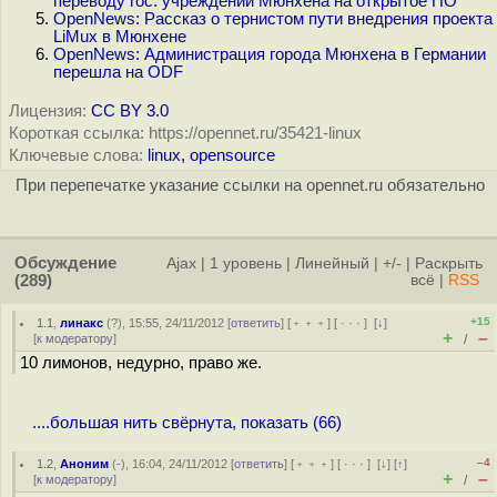
переводу гос. учреждений Мюнхена на открытое ПО
OpenNews: Рассказ о тернистом пути внедрения проекта
LiMux в Мюнхене
OpenNews: Администрация города Мюнхена в Германии
перешла на ODF
Лицензия:
CC BY 3.0
Короткая ссылка: https://opennet.ru/35421-linux
Ключевые слова:
linux
,
opensource
При перепечатке указание ссылки на opennet.ru обязательно
Обсуждение
Ajax
|
1 уровень
|
Линейный
|
+/-
|
Раскрыть
(289)
всё
|
RSS
+15
1.1
,
линакс
(
?
), 15:55, 24/11/2012 [
ответить
] [
﹢﹢﹢
] [
· · ·
]
[
↓
]
+
–
[
к модератору
]
/
10 лимонов, недурно, право же.
....большая нить свёрнута, показать (66)
–4
1.2
,
Аноним
(
-
), 16:04, 24/11/2012 [
ответить
] [
﹢﹢﹢
] [
· · ·
]
[
↓
] [
↑
]
+
–
[
к модератору
]
/