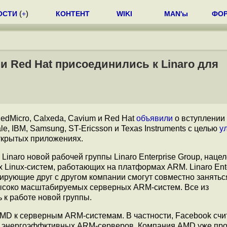
ОСТИ
(
+
)
КОНТЕНТ
WIKI
MAN'ы
ФО
l и Red Hat присоединились к Linaro для
iedMicro, Calxeda, Cavium и Red Hat
объявили
о вступлении
e, IBM, Samsung, ST-Ericsson и Texas Instruments с целью
у
ткрытых приложениях.
inaro новой рабочей группы Linaro Enterprise Group, наце
Linux-систем, работающих на платформах ARM. Linaro Ente
рирующие друг с другом компании смогут совместно занятьс
ысоко масштабируемых серверных ARM-систем. Все из
 к работе новой группы.
MD к серверным ARM-системам. В частности, Facebook счи
з энергоэффктивных ARM-серверов. Компания AMD уже про