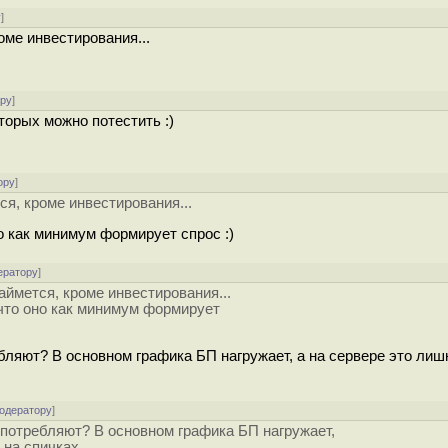
у
]
роме инвестирования...
ору
]
торых можно потестить :)
ору
]
тся, кроме инвестирования...
 как минимум формирует спрос :)
ератору
]
займется, кроме инвестирования...
что оно как минимум формирует
ляют? В основном графика БП нагружает, а на сервере это лиш
модератору
]
потребляют? В основном графика БП нагружает,
 на спичках.