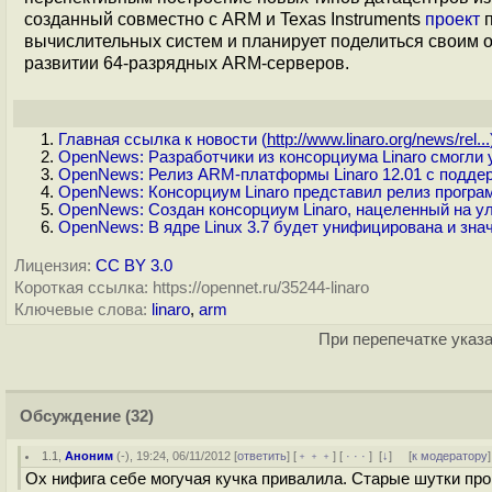
созданный совместно с ARM и Texas Instruments
проект
п
вычислительных систем и планирует поделиться своим
развитии 64-разрядных ARM-серверов.
Главная ссылка к новости (
http://www.linaro.org/news/rel...
OpenNews: Разработчики из консорциума Linaro смогли у
OpenNews: Релиз ARM-платформы Linaro 12.01 с поддер
OpenNews: Консорциум Linaro представил релиз прогр
OpenNews: Создан консорциум Linaro, нацеленный на 
OpenNews: В ядре Linux 3.7 будет унифицирована и з
Лицензия:
CC BY 3.0
Короткая ссылка: https://opennet.ru/35244-linaro
Ключевые слова:
linaro
,
arm
При перепечатке указа
Обсуждение
(32)
1.1
,
Аноним
(
-
), 19:24, 06/11/2012 [
ответить
] [
﹢﹢﹢
] [
· · ·
]
[
↓
] [
к модератору
]
Ох нифига себе могучая кучка привалила. Старые шутки пр