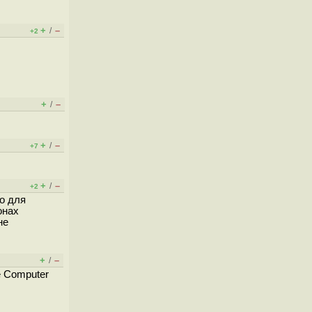
+
–
/
+2
+
–
/
+
–
/
+7
+
–
/
+2
зо для
онах
не
+
–
/
e Computer