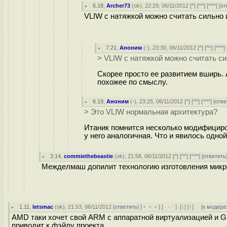
6.18
,
Archer73
(
ok
), 22:29, 06/11/2012 [
^
] [
^^
] [
^^^
] [
от
VLIW с натяжкой можно считать сильно 
7.21
,
Аноним
(
-
), 23:30, 06/11/2012 [
^
] [
^^
] [
^^^
] 
> VLIW с натяжкой можно считать си
Скорее просто ее развитием вширь. 
похожее по смыслу.
6.19
,
Аноним
(
-
), 23:25, 06/11/2012 [
^
] [
^^
] [
^^^
] [
отве
> Это VLIW нормальная архитектура?
Итаник помнится несколько модифицир
у него аналогичная. Что и явилось одной
3.14
,
commiethebeastie
(
ok
), 21:58, 06/11/2012 [
^
] [
^^
] [
^^^
] [
ответить
Межделмаш допилит технологию изготовления микро
1.11
,
letsmac
(
ok
), 21:53, 06/11/2012 [
ответить
] [
﹢﹢﹢
] [
· · ·
]
[
↓
] [
↑
] [
к модера
AMD таки хочет свой ARM с аппаратной виртуализацией и G
приводит к фэйлу проекта.