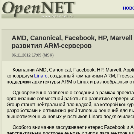
НОВ
AMD, Canonical, Facebook, HP, Marvel
развития ARM-серверов
06.11.2012 17:09 (MSK)
Компании AMD, Canonical, Facebook, HP, Marvell, Appl
консорциум
Linaro
, созданный компаниями ARM, Freescal
поддержки архитектуры ARM в Linux и разнообразных о
Одновременно заявлено о создании в рамках проекта L
организацию совместной работы по развитию серверных 
Group станет нейтральной площадкой, на которой конку
разработками и оптимизиацией типовых решений для в
вышеотмеченных новых участников Linaro подключились
Особого внимания заслуживает интерес Facebook и A
перспективным построение новых типов датацентров и