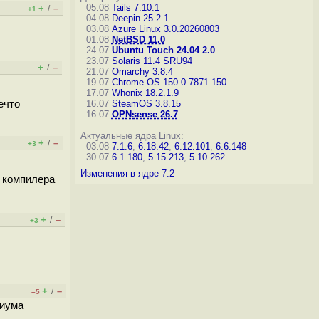
05.08
Tails 7.10.1
+
–
/
+1
04.08
Deepin 25.2.1
03.08
Azure Linux 3.0.20260803
01.08
NetBSD 11.0
24.07
Ubuntu Touch 24.04 2.0
23.07
Solaris 11.4 SRU94
+
–
/
21.07
Omarchy 3.8.4
19.07
Chrome OS 150.0.7871.150
17.07
Whonix 18.2.1.9
ечто
16.07
SteamOS 3.8.15
16.07
OPNsense 26.7
Актуальные ядра Linux:
+
–
/
+3
03.08
7.1.6
,
6.18.42
,
6.12.101
,
6.6.148
30.07
6.1.180
,
5.15.213
,
5.10.262
Изменения в ядре 7.2
 компилера
+
–
/
+3
+
–
/
–5
циума