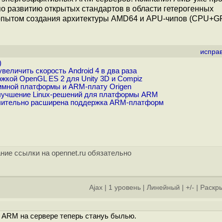
о развитию открытых стандартов в области гетерогенных
 опытом создания архитектуры AMD64 и APU-чипов (CPU+G
испра
)
величить скорость Android 4 в два раза
жкой OpenGL ES 2 для Unity 3D и Compiz
аммной платформы и ARM-плату Origen
улучшение Linux-решений для платформы ARM
начительно расширена поддержка ARM-платформ
ние ссылки на opennet.ru обязательно
Ajax
|
1 уровень
|
Линейный
|
+/-
|
Раскры
о ARM на сервере теперь стануь былью.