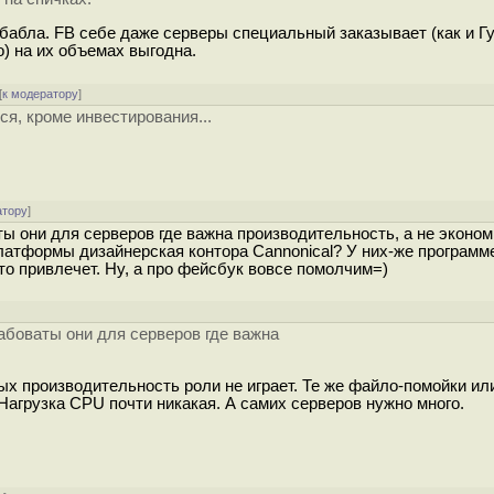
бабла. FB себе даже серверы специальный заказывает (как и Гу
о) на их объемах выгодна.
[
к модератору
]
тся, кроме инвестирования...
атору
]
они для серверов где важна производительность, а не эконом
латформы дизайнерская контора Cannonical? У них-же программ
-то привлечет. Ну, а про фейсбук вовсе помолчим=)
боваты они для серверов где важна
ых производительность роли не играет. Те же файло-помойки ил
 Нагрузка CPU почти никакая. А самих серверов нужно много.