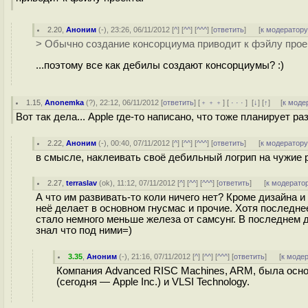
2.20
,
Аноним
(
-
), 23:26, 06/11/2012 [
^
] [
^^
] [
^^^
] [
ответить
]
[
к модератор
> Обычно создание консорциума приводит к фэйлу прое
...поэтому все как дебилы создают консорциумы? :)
1.15
,
Anonemka
(
?
), 22:12, 06/11/2012 [
ответить
] [
﹢﹢﹢
] [
· · ·
]
[
↓
] [
↑
] [
к моде
Вот так дела... Apple где-то написано, что тоже планирует ра
2.22
,
Аноним
(
-
), 00:40, 07/11/2012 [
^
] [
^^
] [
^^^
] [
ответить
]
[
к модератор
в смысле, наклеивать своё дебильный логрип на чужие 
2.27
,
terraslav
(
ok
), 11:12, 07/11/2012 [
^
] [
^^
] [
^^^
] [
ответить
]
[
к модерато
А что им развивать-то коли ничего нет? Кроме дизайна и
неё делает в основном гнусмас и прочие. Хотя последн
стало немного меньше железа от самсунг. В последнем д
знал что под ними=)
3.35
,
Аноним
(
-
), 21:16, 07/11/2012 [
^
] [
^^
] [
^^^
] [
ответить
]
[
к моде
Компания Advanced RISC Machines, ARM, была основ
(сегодня — Apple Inc.) и VLSI Technology.