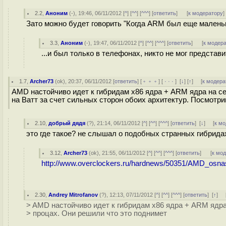
2.2
,
Аноним
(
-
), 19:46, 06/11/2012 [
^
] [
^^
] [
^^^
] [
ответить
]
[
к модератору
]
Зато можно будет говорить "Когда ARM был еще маленьки
3.3
,
Аноним
(
-
), 19:47, 06/11/2012 [
^
] [
^^
] [
^^^
] [
ответить
]
[
к модер
...и был только в телефонах, никто не мог предста
1.7
,
Archer73
(
ok
), 20:37, 06/11/2012 [
ответить
] [
﹢﹢﹢
] [
· · ·
]
[
↓
] [
↑
] [
к модера
AMD настойчиво идет к гибридам x86 ядра + ARM ядра на с
на Ватт за счет сильных сторон обоих архитектур. Посмотри
2.10
,
добрый дядя
(
?
), 21:14, 06/11/2012 [
^
] [
^^
] [
^^^
] [
ответить
]
[
↓
] [
к м
это где такое? не слышал о подобных странных гибрида
3.12
,
Archer73
(
ok
), 21:55, 06/11/2012 [
^
] [
^^
] [
^^^
] [
ответить
]
[
к мо
http://www.overclockers.ru/hardnews/50351/AMD_osna
2.30
,
Andrey Mitrofanov
(
?
), 12:13, 07/11/2012 [
^
] [
^^
] [
^^^
] [
ответить
]
[
↑
] 
> AMD настойчиво идет к гибридам x86 ядра + ARM ядр
> процах. Они решили что это поднимет