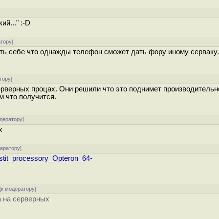
й..." :-D
атору
]
вить себе что однажды телефон сможет дать фору иному серваку.
тору
]
ерверных процах. Они решили что это поднимет производительн
м что получится.
одератору
]
х
дератору
]
stit_processory_Opteron_64-
[
к модератору
]
а на серверных