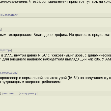
енно-залоченный restriction манагемент прям вот тут вот, на кри
[
к модератору
]
у
]
ым техпроцессом. Благо денег дофига. Но долго это продолжат
дератору
]
o
в 1995, внутри давно RISC с "секретными" uops, с динамическо
, для внешнего наивного набюдателя выглядящий как x86. У AM
[
к модератору
]
процессор с нормальной архитектурой (IA-64) но получился жут
и чудовищным энергопотреблением.
^
] [
ответить
]
[
к модератору
]