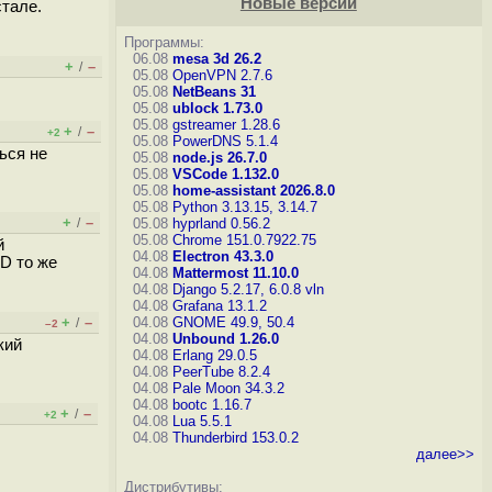
Новые версии
стале.
Программы:
06.08
mesa 3d 26.2
+
–
/
05.08
OpenVPN 2.7.6
05.08
NetBeans 31
05.08
ublock 1.73.0
05.08
gstreamer 1.28.6
+
–
/
+2
05.08
PowerDNS 5.1.4
ься не
05.08
node.js 26.7.0
05.08
VSCode 1.132.0
05.08
home-assistant 2026.8.0
05.08
Python 3.13.15, 3.14.7
+
–
/
05.08
hyprland 0.56.2
05.08
Chrome 151.0.7922.75
й
04.08
Electron 43.3.0
D то же
04.08
Mattermost 11.10.0
04.08
Django 5.2.17, 6.0.8
vln
04.08
Grafana 13.1.2
+
–
04.08
GNOME 49.9, 50.4
/
–2
04.08
Unbound 1.26.0
кий
04.08
Erlang 29.0.5
04.08
PeerTube 8.2.4
04.08
Pale Moon 34.3.2
04.08
bootc 1.16.7
+
–
/
+2
04.08
Lua 5.5.1
04.08
Thunderbird 153.0.2
далее>>
Дистрибутивы: