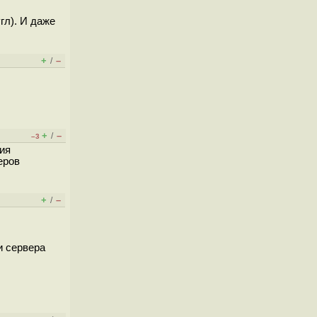
гл). И даже
+
–
/
+
–
/
–3
ия
еров
+
–
/
и сервера