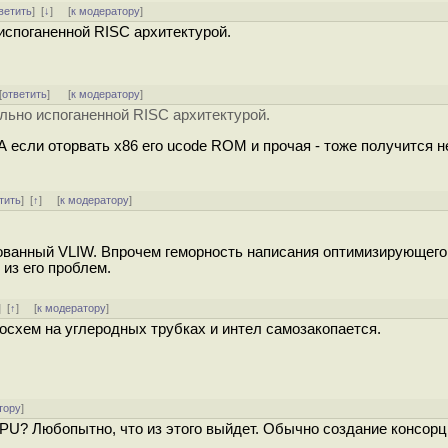
ветить
]
[
↓
] [
к модератору
]
испоганенной RISC архитектурой.
[
ответить
]
[
к модератору
]
льно испоганенной RISC архитектурой.
А если оторвать х86 его ucode ROM и прочая - тоже получится н
тить
]
[
↑
] [
к модератору
]
ованный VLIW. Впрочем геморность написания оптимизирующего
 из его проблем.
]
[
↑
] [
к модератору
]
схем на углеродных трубках и интел самозакопается.
тору
]
PU? Любопытно, что из этого выйдет. Обычно создание консор