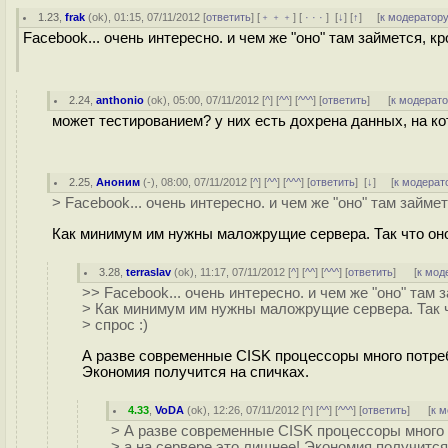
1.23
,
frak
(
ok
), 01:15, 07/11/2012 [
ответить
] [
﹢﹢﹢
] [
· · ·
]
[
↓
] [
↑
] [
к модератор
Facebook... очень интересно. и чем же "оно" там займется, к
2.24
,
anthonio
(
ok
), 05:00, 07/11/2012 [
^
] [
^^
] [
^^^
] [
ответить
]
[
к модерат
может тестированием? у них есть дохрена данных, на ко
2.25
,
Аноним
(
-
), 08:00, 07/11/2012 [
^
] [
^^
] [
^^^
] [
ответить
]
[
↓
] [
к модерат
> Facebook... очень интересно. и чем же "оно" там займе
Как минимум им нужны маложрущие сервера. Так что оно
3.28
,
terraslav
(
ok
), 11:17, 07/11/2012 [
^
] [
^^
] [
^^^
] [
ответить
]
[
к мод
>> Facebook... очень интересно. и чем же "оно" там 
> Как минимум им нужны маложрущие сервера. Так 
> спрос :)
А разве современные CISK процессоры много потреб
Экономия получится на спичках.
4.33
,
VoDA
(
ok
), 12:26, 07/11/2012 [
^
] [
^^
] [
^^^
] [
ответить
]
[
к 
> А разве современные CISK процессоры много 
> а на сервере это лишнее! Экономия получится