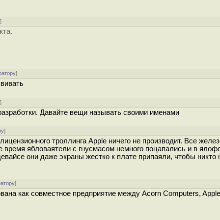
у
]
кта.
ратору
]
звивать
у
]
разработки. Давайте вещи называть своими именами
ру
]
 лицензионного троллинга Apple ничего не производит. Все желе
ее время ябловаятели с гнусмасом немного поцапались и в ялоф
евайсе они даже экраны жестко к плате припаяли, чтобы никто 
ратору
]
ана как совместное предприятие между Acorn Computers, Appl