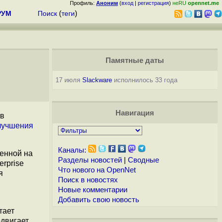
Профиль:
Аноним
(
вход
|
регистрация
)
неRU
opennet.me
РУМ
Поиск
(
теги
)
Памятные даты
17 июля
Slackware
исполнилось 33 года
Навигация
 в
лучшения
Каналы:
ленной на
Разделы новостей
|
Сводные
rprise
Что нового на OpenNet
я
Поиск в новостях
Новые комментарии
Добавить свою новость
тает
двигает