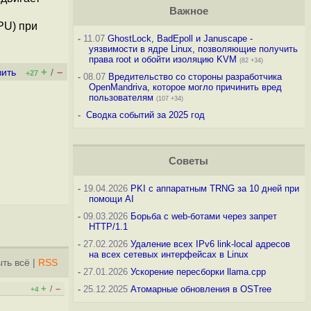
Важное
PU) при
-
11.07
GhostLock, BadEpoll и Januscape -
уязвимости в ядре Linux, позволяющие получить
права root и обойти изоляцию KVM
(82 +34)
+
–
вить
/
+27
-
08.07
Вредительство со стороны разработчика
OpenMandriva, которое могло причинить вред
пользователям
(107 +34)
-
Сводка событий за 2025 год
Советы
-
19.04.2026
PKI с аппаратным TRNG за 10 дней при
помощи AI
-
09.03.2026
Борьба с web-ботами через запрет
HTTP/1.1
-
27.02.2026
Удаление всех IPv6 link-local адресов
на всех сетевых интерфейсах в Linux
ть всё
|
RSS
-
27.01.2026
Ускорение пересборки llama.cpp
+
–
/
-
25.12.2025
Атомарные обновления в OSTree
+4