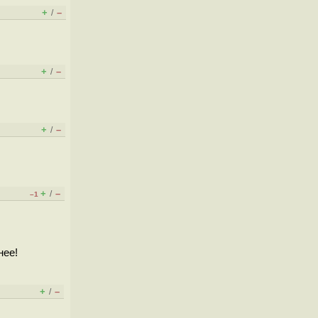
+
–
/
+
–
/
+
–
/
+
–
/
–1
нее!
+
–
/