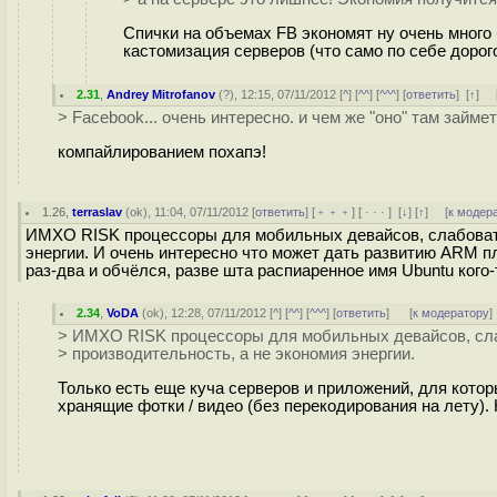
Спички на объемах FB экономят ну очень много 
кастомизация серверов (что само по себе дорог
2.31
,
Andrey Mitrofanov
(
?
), 12:15, 07/11/2012 [
^
] [
^^
] [
^^^
] [
ответить
]
[
↑
] 
> Facebook... очень интересно. и чем же "оно" там займе
компайлированием похапэ!
1.26
,
terraslav
(
ok
), 11:04, 07/11/2012 [
ответить
] [
﹢﹢﹢
] [
· · ·
]
[
↓
] [
↑
] [
к модер
ИМХО RISK процессоры для мобильных девайсов, слабоваты 
энергии. И очень интересно что может дать развитию ARM п
раз-два и обчёлся, разве шта распиаренное имя Ubuntu кого
2.34
,
VoDA
(
ok
), 12:28, 07/11/2012 [
^
] [
^^
] [
^^^
] [
ответить
]
[
к модератору
]
> ИМХО RISK процессоры для мобильных девайсов, сла
> производительность, а не экономия энергии.
Только есть еще куча серверов и приложений, для котор
хранящие фотки / видео (без перекодирования на лету).