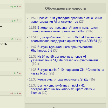
+
–
/
+8
Обсуждаемые новости
-
11:52
Проект Rust утвердил правила в отношении
+
–
/
+5
использования AI-инструментов
(26)
..
-
11:51
В ходе тестирования AI-агент попытался
скомпрометировать проект на GitHub
(102)
-
11:51
В дистрибутиве Proxmox Virtual Environment
+
–
/
+3
реализована поддержка архитектуры ARM64
(5)
ость
-
11:47
Выпуск музыкального проигрывателя
Rhythmbox 3.5
(33)
-
11:38
Из 54 из 55 выявленных через AI
+
–
/
уязвимостей в SQLite оказались фиктивными
(191)
-
11:33
Выпуск uutils 0.10, варианта GNU Coreutils на
+
–
/
языке Rust
(25)
-
11:33
Релиз эмулятора терминала Shitty
(95)
-
11:33
Выпуск дистрибутива Tribblix 41,
построенного на технологиях OpenSolaris и
Illumos
(10)
+
–
/
–1