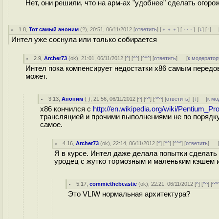
Нет, они решили, что на арм-ах "удобнее" сделать огорож
1.8
,
Тот самый аноним
(
?
), 20:51, 06/11/2012 [
ответить
] [
﹢﹢﹢
] [
· · ·
]
[
↓
] [
↑
] 
Интел уже соснула или только собирается
2.9
,
Archer73
(
ok
), 21:01, 06/11/2012 [
^
] [
^^
] [
^^^
] [
ответить
]
[
к модератор
Интел пока компенсирует недостатки x86 самым передов
может.
3.13
,
Аноним
(
-
), 21:56, 06/11/2012 [
^
] [
^^
] [
^^^
] [
ответить
]
[
↓
] [
к мо
x86 кончился с
http://en.wikipedia.org/wiki/Pentium_Pr
трансляцией и прочими выполнениями не по порядку
самое.
4.16
,
Archer73
(
ok
), 22:14, 06/11/2012 [
^
] [
^^
] [
^^^
] [
ответить
]
Я в курсе. Интел даже делала попытки сделать 
уродец с жутко тормозным и маленьким кэшем 
5.17
,
commiethebeastie
(
ok
), 22:21, 06/11/2012 [
^
] [
^^
] [
^^
Это VLIW нормальная архитектура?