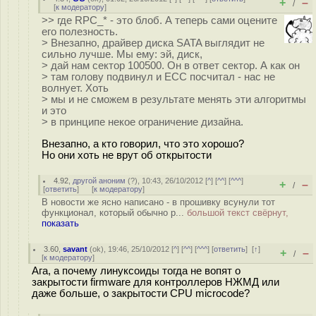
+
–
/
[
к модератору
]
>> где RPC_* - это блоб. А теперь сами оцените
его полезность.
> Внезапно, драйвер диска SATA выглядит не
сильно лучше. Мы ему: эй, диск,
> дай нам сектор 100500. Он в ответ сектор. А как он
> там голову подвинул и ECC посчитал - нас не
волнует. Хоть
> мы и не сможем в результате менять эти алгоритмы
и это
> в принципе некое ограничение дизайна.
Внезапно, а кто говорил, что это хорошо?
Но они хоть не врут об открытости
4.92
,
другой аноним
(
?
), 10:43, 26/10/2012 [
^
] [
^^
] [
^^^
]
+
–
/
[
ответить
]
[
к модератору
]
В новости же ясно написано - в прошивку всунули тот
функционал, который обычно р...
большой текст свёрнут,
показать
3.60
,
savant
(
ok
), 19:46, 25/10/2012 [
^
] [
^^
] [
^^^
] [
ответить
]
[
↑
]
+
–
/
[
к модератору
]
Ага, а почему линуксоиды тогда не вопят о
закрытости firmware для контроллеров НЖМД или
даже больше, о закрытости CPU microcode?