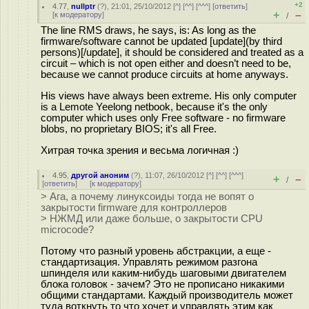
+2
4.77
,
nullptr
(
?
), 21:01, 25/10/2012 [
^
] [
^^
] [
^^^
] [
ответить
]
+
–
[
к модератору
]
/
The line RMS draws, he says, is: As long as the
firmware/software cannot be updated [update](by third
persons)[/update], it should be considered and treated as a
circuit – which is not open either and doesn’t need to be,
because we cannot produce circuits at home anyways.
His views have always been extreme. His only computer
is a Lemote Yeelong netbook, because it's the only
computer which uses only Free software - no firmware
blobs, no proprietary BIOS; it's all Free.
Хитрая точка зрения и весьма логичная :)
4.95
,
другой аноним
(
?
), 11:07, 26/10/2012 [
^
] [
^^
] [
^^^
]
+
–
/
[
ответить
]
[
к модератору
]
> Ага, а почему линуксоиды тогда не вопят о
закрытости firmware для контроллеров
> НЖМД или даже больше, о закрытости CPU
microcode?
Потому что разный уровень абстракции, а еще -
стандартизация. Управлять режимом разгона
шпинделя или каким-нибудь шаговыми двигателем
блока головок - зачем? Это не прописано никакими
общими стандартами. Каждый производитель может
туда воткнуть то что хочет и управлять этим как