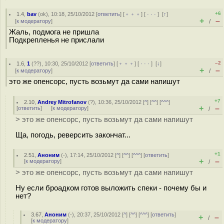
+6
1.4
,
bav
(
ok
), 10:18, 25/10/2012 [
ответить
] [
﹢﹢﹢
] [
· · ·
]
[
↑
]
+
–
[
к модератору
]
/
Жаль, подмога не пришла
Подкрепленья не прислали
–2
1.6
,
1
(
??
), 10:30, 25/10/2012 [
ответить
] [
﹢﹢﹢
] [
· · ·
]
[
↓
]
+
–
[
к модератору
]
/
это же опенсорс, пусть возьмут да сами напишут
+7
2.10
,
Andrey Mitrofanov
(
?
), 10:36, 25/10/2012 [
^
] [
^^
] [
^^^
]
+
–
[
ответить
]
[
к модератору
]
/
> это же опенсорс, пусть возьмут да сами напишут
Ща, погодь, реверсить закончат...
+1
2.51
,
Аноним
(
-
), 17:14, 25/10/2012 [
^
] [
^^
] [
^^^
] [
ответить
]
+
–
[
к модератору
]
/
> это же опенсорс, пусть возьмут да сами напишут
Ну если броадком готов выложить спеки - почему бы и
нет?
3.67
,
Аноним
(
-
), 20:37, 25/10/2012 [
^
] [
^^
] [
^^^
] [
ответить
]
+
–
/
[
к модератору
]