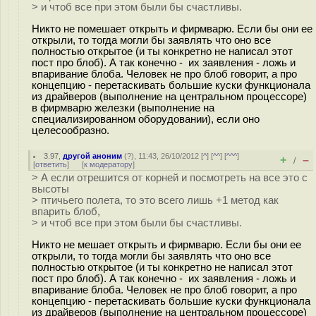
> и чтоб все при этом были бы счастливы.
Никто не помешает открыть и фирмварю. Если бы они ее
открыли, то тогда могли бы заявлять что оно все
полностью открытое (и ты конкретно не написал этот
пост про блоб). А так конечно - их заявления - ложь и
впаривание блоба. Человек не про блоб говорит, а про
концепцию - перетаскивать большие куски функционала
из драйверов (выполнение на центральном процессоре)
в фирмварю железки (выполнение на
специализированном оборудовании), если оно
целесообразно.
3.97
,
другой аноним
(
?
), 11:43, 26/10/2012 [
^
] [
^^
] [
^^^
]
+
–
/
[
ответить
]
[
к модератору
]
> А если отрешится от корней и посмотреть на все это с
высоты
> птичьего полета, то это всего лишь +1 метод как
впарить блоб,
> и чтоб все при этом были бы счастливы.
Никто не мешает открыть и фирмварю. Если бы они ее
открыли, то тогда могли бы заявлять что оно все
полностью открытое (и ты конкретно не написал этот
пост про блоб). А так конечно - их заявления - ложь и
впаривание блоба. Человек не про блоб говорит, а про
концепцию - перетаскивать большие куски функционала
из драйверов (выполнение на центральном процессоре)