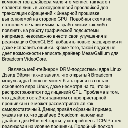
компонентов драйвера мало что меняет, так как он
является лишь высокоуровневой прослойкой для
трансляции обращений к бинарной прошивке,
выполняемой на стороне GPU. Подобная схема не
позволяет независимым разработчикам как-либо
повлиять на работу графической подсистемы,
например, невозможно внести свои улучшения в
реализацию OpenGL ES, добавить новые расширения и
даже исправить ошибки. Кроме того, такой подход не
даёт возможности написать драйвер Mesa/Gallium для
Broadcom VideoCore.
Являясь мейнтейнером DRM-подсистемы ядра Linux
Дэвид Эйрли также заявил, что открытый Broadcom
модуль ядра Linux не может быть принят в состав
основного ядра Linux, даже несмотря на то, что он
распространяется под лицензий GPL. Проблема в том,
что драйвер остаётся зависим от проприетарной
прошивки и не может рассматриваться как
самодостаточный. Дэвид привёл образный пример,
указав на то, что драйвер Broadcom напоминает
драйвер для Ethernet-карты, у которой весь TCP/IP-стек
реализован на уровне прошивки. Подобный подход