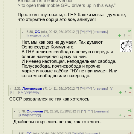
Broadcom is the first vendor
> to open their mobile GPU drivers up in this way."
Просто вы гнуторасы, с ГНУ башки мозга - думаете,
что открытие сорца это все, алилуйя!
+2
5.80
,
GG
(
ok
), 00:42, 26/10/2012 [
^
] [
^^
] [
^^^
] [
ответить
]
+
–
[
к модератору
]
/
Нет, мы как раз не думаем. Так думают
Оэпенсоурцэ Коммуните.
В ГНУ ценится свобода в первую очередь и
благие намеряния сразу за ней.
И имееер настоящая, неподдельная свобода.
Полусвобода, почтисвобода и прочие
маркетинговые наёбки ГНУ не принимает. Или
совсем свободно или нахернадо.
+5
2.31
,
Ложеницын
(
?
), 14:11, 25/10/2012 [
^
] [
^^
] [
^^^
] [
ответить
]
[
↓
]
+
–
[
↑
] [
к модератору
]
/
СССР развалился не так как хотелось.
+1
3.78
,
Столлман
(
?
), 21:28, 25/10/2012 [
^
] [
^^
] [
^^^
] [
ответить
]
+
–
[
к модератору
]
/
Драйверы открылись не так, как хотелось.
–1
3.81
,
GG
(
ok
), 00:44, 26/10/2012 [
^
] [
^^
] [
^^^
] [
ответить
]