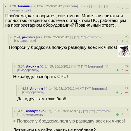
1.20
,
Аноним
(
-
), 12:40, 25/10/2012 [
ответить
] [
﹢﹢﹢
] [
· · ·
]
[
↓
] [
↑
]
+
–
/
[
к модератору
]
Проблема, как говорится, системная. Может ли считаться
полностью открытой система с открытым ПО, работающим
на проприетарном оборудовании? Правильный ответ: ...
+1
2.24
,
pavlinux
(
ok
), 13:02, 25/10/2012 [
^
] [
^^
] [
^^^
] [
ответить
]
+
–
[
к модератору
]
/
Попроси у бродкома полную разводку всех их чипов!
+1
3.34
,
Аноним
(
-
), 14:39, 25/10/2012 [
^
] [
^^
] [
^^^
] [
ответить
]
[
↓
]
+
–
[
к модератору
]
/
Не забудь разобрать CPU!
+1
4.35
,
Аноним
(
-
), 14:40, 25/10/2012 [
^
] [
^^
] [
^^^
] [
ответить
]
+
–
[
к модератору
]
/
Да, вдруг там тоже блоб.
+1
3.40
,
anonymous
(
??
), 15:11, 25/10/2012 [
^
] [
^^
] [
^^^
] [
ответить
]
+
–
[
↑
] [
к модератору
]
/
> Попроси у бродкома полную разводку всех их чипов!
Даташиты на сайте качать не пробовал?