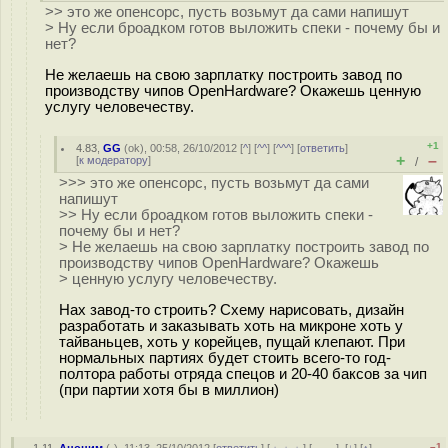
>> это же опенсорс, пусть возьмут да сами напишут
> Ну если броадком готов выложить спеки - почему бы и
нет?
Не желаешь на свою зарплатку построить завод по
производству чипов OpenHardware? Окажешь ценную
услугу человечеству.
+1
4.83
,
GG
(
ok
), 00:58, 26/10/2012 [
^
] [
^^
] [
^^^
] [
ответить
]
+
–
[
к модератору
]
/
>>> это же опенсорс, пусть возьмут да сами
напишут
>> Ну если броадком готов выложить спеки -
почему бы и нет?
> Не желаешь на свою зарплатку построить завод по
производству чипов OpenHardware? Окажешь
> ценную услугу человечеству.
Нах завод-то строить? Схему нарисовать, дизайн
разработать и заказывать хоть на микроне хоть у
тайваньцев, хоть у корейцев, пущай клепают. При
нормальных партиях будет стоить всего-то год-
полтора работы отряда спецов и 20-40 баксов за чип
(при партии хотя бы в миллион)
–1