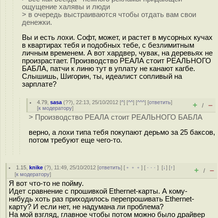
ощущение халявы и люди
> в очередь выстраиваются чтобы отдать вам свои
денежки.
Вы и есть лохи. Софт, может, и растет в мусорных кучах
в квартирах тебя и подобных тебе, с безлимитным
личным временем. А вот хардвер, чувак, на деревьях не
произрастает. Производство РЕАЛА стоит РЕАЛЬНОГО
БАБЛА, патчи к линю тут в уплату не канают кагбе.
Слышишь, Шигорин, ты, идеалист сопливый на
зарплате?
4.79
,
sasa
(
??
), 22:13, 25/10/2012 [
^
] [
^^
] [
^^^
] [
ответить
]
+
–
/
[
к модератору
]
> Производство РЕАЛА стоит РЕАЛЬНОГО БАБЛА
верно, а лохи типа тебя покупают дерьмо за 25 баксов,
потом требуют еще чего-то.
1.15
,
knike
(
?
), 11:49, 25/10/2012 [
ответить
] [
﹢﹢﹢
] [
· · ·
]
[
↓
] [
↑
]
+
–
/
[
к модератору
]
Я вот что-то не пойму.
Идет сравнение с прошивкой Ethernet-карты. А кому-
нибудь хоть раз приходилось перепрошивать Ethernet-
карту? И если нет, не надумана ли проблема?
На мой взгляд, главное чтобы потом можно было драйвер