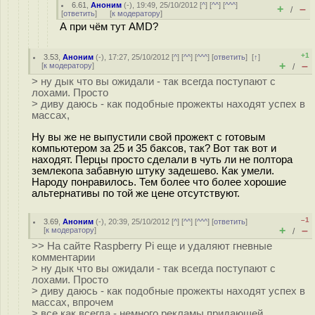
6.61
,
Аноним
(
-
), 19:49, 25/10/2012 [
^
] [
^^
] [
^^^
]
+
–
/
[
ответить
]
[
к модератору
]
А при чём тут AMD?
+1
3.53
,
Аноним
(
-
), 17:27, 25/10/2012 [
^
] [
^^
] [
^^^
] [
ответить
]
[
↑
]
+
–
[
к модератору
]
/
> ну дык что вы ожидали - так всегда поступают с
лохами. Просто
> диву даюсь - как подобные прожекты находят успех в
массах,
Ну вы же не выпустили свой прожект с готовым
компьютером за 25 и 35 баксов, так? Вот так вот и
находят. Перцы просто сделали в чуть ли не полтора
землекопа забавную штуку задешево. Как умели.
Народу понравилось. Тем более что более хорошие
альтернативы по той же цене отсутствуют.
–1
3.69
,
Аноним
(
-
), 20:39, 25/10/2012 [
^
] [
^^
] [
^^^
] [
ответить
]
+
–
[
к модератору
]
/
>> На сайте Raspberry Pi еще и удаляют гневные
комментарии
> ну дык что вы ожидали - так всегда поступают с
лохами. Просто
> диву даюсь - как подобные прожекты находят успех в
массах, впрочем
> все как всегда - немного рекламы придающей