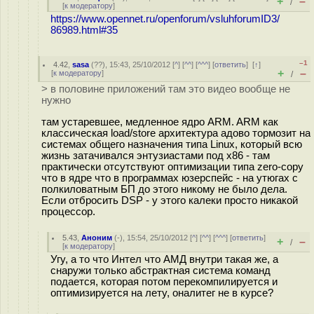
+
–
/
[
к модератору
]
https://www.opennet.ru/openforum/vsluhforumID3/
86989.html#35
–1
4.42
,
sasa
(
??
), 15:43, 25/10/2012 [
^
] [
^^
] [
^^^
] [
ответить
]
[
↑
]
+
–
[
к модератору
]
/
> в половине приложений там это видео вообще не
нужно
там устаревшее, медленное ядро ARM. ARM как
классическая load/store архитектура адово тормозит на
системах общего назначения типа Linux, который всю
жизнь затачивался энтузиастами под х86 - там
практически отсутствуют оптимизации типа zero-copy
что в ядре что в программах юзерспейс - на утюгах с
полкиловатным БП до этого никому не было дела.
Если отбросить DSP - у этого калеки просто никакой
процессор.
5.43
,
Аноним
(
-
), 15:54, 25/10/2012 [
^
] [
^^
] [
^^^
] [
ответить
]
+
–
/
[
к модератору
]
Угу, а то что Интел что АМД внутри такая же, а
снаружи только абстрактная система команд
подается, которая потом перекомпилируется и
оптимизируется на лету, оналитег не в курсе?