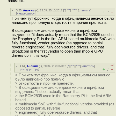
запилить.
3.25
,
Аноним
(
-
), 13:09, 25/10/2012 [
^
] [
^^
] [
^^^
] [
ответить
]
+
–
/
[
к модератору
]
При чем тут фроникс, когда в официальном анонсе было
написано про полную открытость и прочие прелести.
В официальном анонсе даже жирным шрифтом
выделено: "it does actually mean that the BCM2835 used in
the Raspberry Pi is the first ARM-based multimedia SoC with
fully-functional, vendor-provided (as opposed to partial,
reverse engineered) fully open-source drivers, and that
Broadcom is the first vendor to open their mobile GPU
drivers up in this way."
–4
4.64
,
Аноним
(
-
), 20:34, 25/10/2012 [
^
] [
^^
] [
^^^
] [
ответить
]
+
–
[
к модератору
]
/
> При чем тут фроникс, когда в официальном анонсе
было написано про полную
> открытость и прочие прелести.
> В официальном анонсе даже жирным шрифтом
выделено: "it does actually mean that
> the BCM2835 used in the Raspberry Pi is the first ARM-
based
> multimedia SoC with fully-functional, vendor-provided (as
opposed to partial, reverse
> engineered) fully open-source drivers, and that