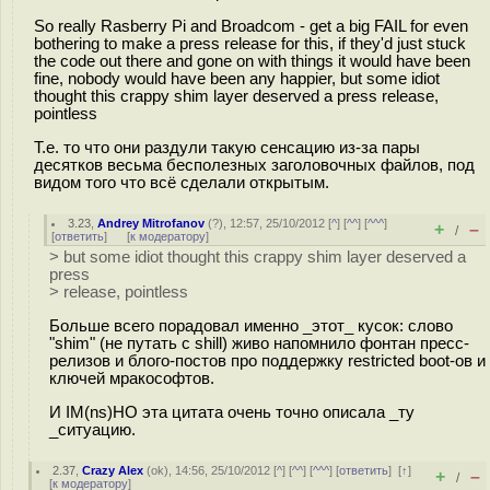
So really Rasberry Pi and Broadcom - get a big FAIL for even
bothering to make a press release for this, if they'd just stuck
the code out there and gone on with things it would have been
fine, nobody would have been any happier, but some idiot
thought this crappy shim layer deserved a press release,
pointless
Т.е. то что они раздули такую сенсацию из-за пары
десятков весьма бесполезных заголовочных файлов, под
видом того что всё сделали открытым.
3.23
,
Andrey Mitrofanov
(
?
), 12:57, 25/10/2012 [
^
] [
^^
] [
^^^
]
+
–
/
[
ответить
]
[
к модератору
]
> but some idiot thought this crappy shim layer deserved a
press
> release, pointless
Больше всего порадовал именно _этот_ кусок: слово
"shim" (не путать с shill) живо напомнило фонтан пресс-
релизов и блого-постов про поддержку restricted boot-ов и
ключей мракософтов.
И IM(ns)HO эта цитата очень точно описала _ту
_ситуацию.
2.37
,
Crazy Alex
(
ok
), 14:56, 25/10/2012 [
^
] [
^^
] [
^^^
] [
ответить
]
[
↑
]
+
–
/
[
к модератору
]