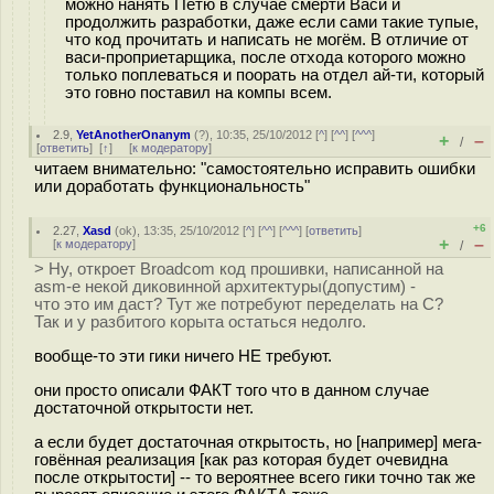
можно нанять Петю в случае смерти Васи и
продолжить разработки, даже если сами такие тупые,
что код прочитать и написать не могём. В отличие от
васи-проприетарщика, после отхода которого можно
только поплеваться и поорать на отдел ай-ти, который
это говно поставил на компы всем.
2.9
,
YetAnotherOnanym
(
?
), 10:35, 25/10/2012 [
^
] [
^^
] [
^^^
]
+
–
/
[
ответить
]
[
↑
] [
к модератору
]
читаем внимательно: "самостоятельно исправить ошибки
или доработать функциональность"
+6
2.27
,
Xasd
(
ok
), 13:35, 25/10/2012 [
^
] [
^^
] [
^^^
] [
ответить
]
+
–
[
к модератору
]
/
> Ну, откроет Broadcom код прошивки, написанной на
asm-е некой диковинной архитектуры(допустим) -
что это им даст? Тут же потребуют переделать на С?
Так и у разбитого корыта остаться недолго.
вообще-то эти гики ничего НЕ требуют.
они просто описали ФАКТ того что в данном случае
достаточной открытости нет.
а если будет достаточная открытость, но [например] мега-
говённая реализация [как раз которая будет очевидна
после открытости] -- то вероятнее всего гики точно так же