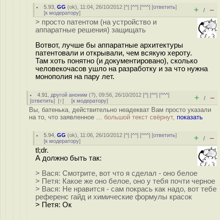
5.93
,
GG
(
ok
), 11:04, 26/10/2012 [
^
] [
^^
] [
^^^
] [
ответить
]
+
–
/
[
к модератору
]
> просто патентом (на устройство и
аппаратные решения) защищать
Вотвот, лучше бы аппаратные архитектуры
патентовали и открывали, чем всякую хероту.
Там хоть понятно (и документировано), сколько
человекочасов ушло на разработку и за что нужна
монополия на пару лет.
4.91
,
другой аноним
(
?
), 09:56, 26/10/2012 [
^
] [
^^
] [
^^^
]
+
–
/
[
ответить
]
[
↑
] [
к модератору
]
Вы, батенька, действительно неадекват Вам просто указали
на то, что заявленное ...
большой текст свёрнут,
показать
5.94
,
GG
(
ok
), 11:06, 26/10/2012 [
^
] [
^^
] [
^^^
] [
ответить
]
+
–
/
[
к модератору
]
tl;dr.
А должно быть так:
> Вася: Смотрите, вот что я сделал - оно белое
> Петя: Какое же оно белое, оно у тебя почти черное
> Вася: Не нравится - сам покрась как надо, вот тебе
референс гайд и химические формулы красок
> Петя: Ок