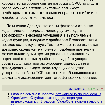
хорош с точки зрения снятия нагрузки с CPU, но ставит
разработчиков в тупик, как только возникает
необходимость самостоятельно исправить ошибки или
доработать функциональность.
По мнению Дэвида ключевым фактором открытия
кода является предоставление другим людям
возможности внесения улучшения в выполняемые
кодом функции, в случае с драйвером Broadcom такая
возможность отсутствует. Тем не менее, тема является
довольно скользкой, например, подобные претензии
можно выдвинуть и против ранее не вызывавших
нареканий открытых драйверов, задействующих
средства аппаратной акселерации кодирования и
декодирования видео, использующих средства
ускорения разбора TCP-пакетов или обращающихся к
средствам акселерации криптографических операций.
+
–
исправить
/
+31
Главная ссылка к новости (
http://airlied.livejournal.com...
)
OpenNews: Опубликован код драйвера для
видеоускорителя Broadcom VideoCore, используемого в