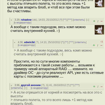
с высоты птичьего полета, то это всего лишь +1
метод как впарить блоб, и чтоб все при этом были
бы счастливы.
3.29
,
rshadow
(
ok
), 14:03, 25/10/2012 [
^
] [
^^
] [
^^^
] [
ответить
]
[
↓
]
+
–
/
[
к модератору
]
А вообще с таким подходом, весь комп можно
считать внутренней кухней. :-)
–1
4.30
,
edwin3d
(
?
), 14:10, 25/10/2012 [
^
] [
^^
] [
^^^
] [
ответить
]
+
–
[
к модератору
]
/
> А вообще с таким подходом, весь комп можно
считать внутренней кухней. :-)
Простите, но по сути многие компоненты
приближаются к такой схеме работы ... возьмем к
примеру некий аппаратный RAID .... извините. но
драйвер ОС - до сути реализует API, уже есть сетевые
карты с похожим решением ....
3.96
,
другой аноним
(
?
), 11:41, 26/10/2012 [
^
] [
^^
] [
^^^
]
+
–
/
[
ответить
]
[
↑
] [
к модератору
]
> А если отрешится от корней и посмотреть на все это с
высоты
> птичьего полета, то это всего лишь +1 метод как
впарить блоб,