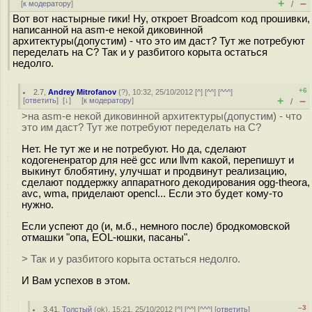
+
–
[
к модератору
]
/
Вот вот настырные гики! Ну, откроет Broadcom код прошивки,
написанной на asm-е некой диковинной
архитектуры(допустим) - что это им даст? Тут же потребуют
переделать на С? Так и у разбитого корыта остаться
недолго.
+6
2.7
,
Andrey Mitrofanov
(
?
), 10:32, 25/10/2012 [
^
] [
^^
] [
^^^
]
+
–
[
ответить
]
[
↓
] [
к модератору
]
/
>на asm-е некой диковинной архитектуры(допустим) - что
это им даст? Тут же потребуют переделать на С?
Нет. Не тут же и не потребуют. Но да, сделают
кодогененратор для неё gcc или llvm какой, перепишут и
выкинут блобятину, улучшат и продвинут реализацию,
сделают поддержку аппаратного декодирования ogg-theora,
avc, wma, приделают opencl... Если это будет кому-то
нужно.
Если успеют до (и, м.б., немного после) бродкомовской
отмашки "опа, EOL-юшки, пасаны".
> Так и у разбитого корыта остаться недолго.
И Вам успехов в этом.
–3
3.41
,
Толстый
(
ok
), 15:21, 25/10/2012 [
^
] [
^^
] [
^^^
] [
ответить
]