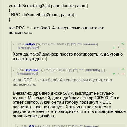
void doSomething2(int pam, double param)
{
RPC_doSomething2(pam, param);
}
где RPC_* - это блоб. А теперь сами оцените его
полезность.
+2
3.18
,
nullptr
(
?
), 12:12, 25/10/2012 [
^
] [
^^
] [
^^^
] [
ответить
]
+
–
[
к модератору
]
/
Хотя да, такой драйвер просто портировать куда угодно
и на что угодно. :)
+2
3.54
,
Аноним
(
-
), 17:28, 25/10/2012 [
^
] [
^^
] [
^^^
] [
ответить
]
[
↓
]
+
–
[
к модератору
]
/
> где RPC_* - это блоб. А теперь сами оцените его
полезность.
Внезапно, драйвер диска SATA выглядит не сильно
лучше. Мы ему: эй, диск, дай нам сектор 100500. Он в
ответ сектор. А как он там голову подвинул и ECC
посчитал - нас не волнует. Хоть мы и не сможем в
результате менять эти алгоритмы и это в принципе некое
ограничение дизайна.
4.84
,
GG
(
ok
), 01:02, 26/10/2012 [
^
] [
^^
] [
^^^
] [
ответить
]