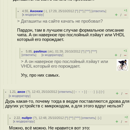
+1
4.55
,
Аноним
(
-
), 17:29, 25/10/2012 [
^
] [
^^
] [
^^^
] [
ответить
]
+
–
[
к модератору
]
/
> Даташиты на сайте качать не пробовал?
Пардон, там в лучшем случае формальное описание
чипа. А он наверное про послойный лэйаут или VHDL
который его порождает.
+1
5.85
,
pavlinux
(
ok
), 01:39, 26/10/2012 [
^
] [
^^
] [
^^^
]
+
–
[
ответить
]
[
к модератору
]
/
> А он наверное про послойный лэйаут или
VHDL который его порождает.
Угу, про них самых.
1.21
,
анон
(
?
), 12:43, 25/10/2012 [
ответить
] [
﹢﹢﹢
] [
· · ·
]
[
↓
] [
↑
]
+
–
/
[
к модератору
]
Дурь какая-то, почему тогда в ведре поставляются дрова для
других устройств с микрокодом, а для этого вдруг нельзя?
+2
2.22
,
nullptr
(
?
), 12:48, 25/10/2012 [
^
] [
^^
] [
^^^
] [
ответить
]
[
↓
]
+
–
[
к модератору
]
/
Можно, всё можно. Не нравится вот это: