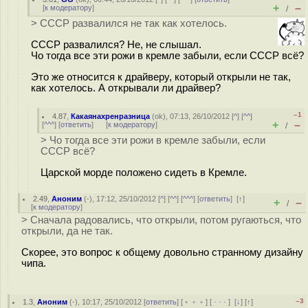
+
–
[
к модератору
]
/
> СССР развалился не так как хотелось.
СССР развалился? Не, не слышал.
Чо тогда все эти рожи в кремле забыли, если СССР всё?
Это же относится к драйверу, который открыли не так,
как хотелось. А открывали ли драйвер?
–1
4.87
,
Какаянахренразница
(
ok
), 07:13, 26/10/2012 [
^
] [
^^
]
+
–
[
^^^
] [
ответить
]
[
к модератору
]
/
> Чо тогда все эти рожи в кремле забыли, если
СССР всё?
Царской морде положено сидеть в Кремле.
2.49
,
Аноним
(
-
), 17:12, 25/10/2012 [
^
] [
^^
] [
^^^
] [
ответить
]
[
↑
]
+
–
/
[
к модератору
]
> Сначала радовались, что открыли, потом ругаються, что
открыли, да не так.
Скорее, это вопрос к общему довольно странному дизайну
чипа.
–3
1.3
,
Аноним
(
-
), 10:17, 25/10/2012 [
ответить
] [
﹢﹢﹢
] [
· · ·
]
[
↓
] [
↑
]