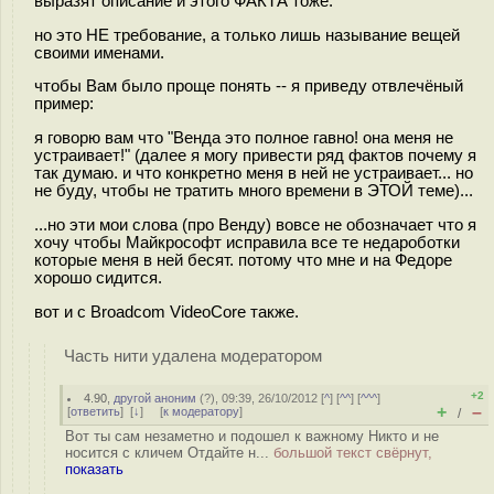
выразят описание и этого ФАКТА тоже.
но это НЕ требование, а только лишь называние вещей
своими именами.
чтобы Вам было проще понять -- я приведу отвлечёный
пример:
я говорю вам что "Венда это полное гавно! она меня не
устраивает!" (далее я могу привести ряд фактов почему я
так думаю. и что конкретно меня в ней не устраивает... но
не буду, чтобы не тратить много времени в ЭТОЙ теме)...
...но эти мои слова (про Венду) вовсе не обозначает что я
хочу чтобы Майкрософт исправила все те недароботки
которые меня в ней бесят. потому что мне и на Федоре
хорошо сидится.
вот и с Broadcom VideoCore также.
Часть нити удалена модератором
+2
4.90
,
другой аноним
(
?
), 09:39, 26/10/2012 [
^
] [
^^
] [
^^^
]
+
–
[
ответить
]
[
↓
] [
к модератору
]
/
Вот ты сам незаметно и подошел к важному Никто и не
носится с кличем Отдайте н...
большой текст свёрнут,
показать