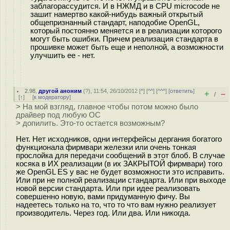
заблагорассудится. И в НЖМД и в СPU microcode не
зашит намертво какой-нибудь важный открытый
общепризнанный стандарт, наподобие OpenGL,
который постоянно меняется и в реализации которого
могут быть ошибки. Причем реализация стандарта в
прошивке может быть еще и неполной, а возможности
улучшить ее - нет.
2.98
,
другой аноним
(
?
), 11:54, 26/10/2012 [
^
] [
^^
] [
^^^
] [
ответить
]
+
–
/
[
↑
] [
к модератору
]
> На мой взгляд, главное чтобы потом можно было
драйвер под любую ОС
> допилить. Это-то остается возможным?
Нет. Нет исходников, одни интерфейсы дергания богатого
функционала фирмвари железки или очень тонкая
прослойка для передачи сообщений в этот блоб. В случае
косяка в ИХ реализации (в их ЗАКРЫТОЙ фирмвари) того
же OpenGL ES у вас не будет возможности это исправить.
Или при не полной реализации стандарта. Или при выходе
новой версии стандарта. Или при идее реализовать
совершенно новую, вами придуманную фичу. Вы
надеетесь только на то, что то что вам нужно реализует
производитель. Через год. Или два. Или никогда.