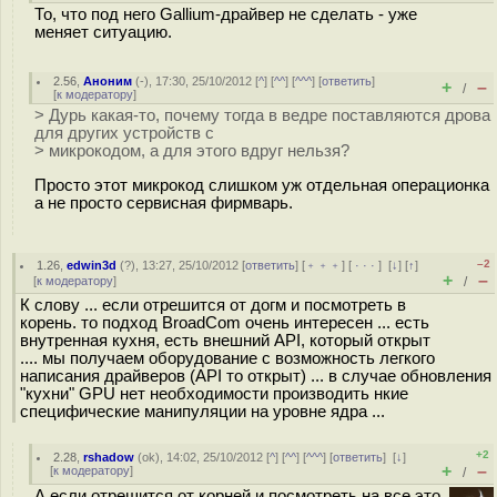
То, что под него Gallium-драйвер не сделать - уже
меняет ситуацию.
2.56
,
Аноним
(
-
), 17:30, 25/10/2012 [
^
] [
^^
] [
^^^
] [
ответить
]
+
–
/
[
к модератору
]
> Дурь какая-то, почему тогда в ведре поставляются дрова
для других устройств с
> микрокодом, а для этого вдруг нельзя?
Просто этот микрокод слишком уж отдельная операционка
а не просто сервисная фирмварь.
–2
1.26
,
edwin3d
(
?
), 13:27, 25/10/2012 [
ответить
] [
﹢﹢﹢
] [
· · ·
]
[
↓
] [
↑
]
+
–
[
к модератору
]
/
К слову ... если отрешится от догм и посмотреть в
корень. то подход BroadCom очень интересен ... есть
внутренная кухня, есть внешний API, который открыт
.... мы получаем оборудование с возможность легкого
написания драйверов (API то открыт) ... в случае обновления
"кухни" GPU нет необходимости производить нкие
специфические манипуляции на уровне ядра ...
+2
2.28
,
rshadow
(
ok
), 14:02, 25/10/2012 [
^
] [
^^
] [
^^^
] [
ответить
]
[
↓
]
+
–
[
к модератору
]
/
А если отрешится от корней и посмотреть на все это