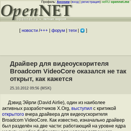
Профиль:
Аноним
(
вход
|
регистрация
)
неRU
opennet.me
[
новости
/
+++
|
форум
|
теги
|
]
Драйвер для видеоускорителя
Broadcom VideoCore оказался не так
открыт, как кажется
25.10.2012 09:56 (MSK)
Дэвид Эйрли (David Airlie), один из наиболее
активных разработчиков X.Org,
выступил
с критикой
открытого
вчера драйвера для видеоускорителя
Broadcom VideoCore. Как известно, изначально драйвер
был разделён на две части: работающий на уровне ядра