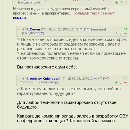
+
–
[
к модератору
]
/
Написано в духе как будто опен-сорс самый лучший и
прогрессивный, а проприетарно...
большой текст свёрнут,
показать
+3
4.44
,
Семен
(
??
), 15:58, 25/10/2012 [
^
] [
^^
] [
^^^
] [
ответить
]
+
–
[
к модератору
]
/
> Пока что весь прогресс идет в коммерческом софте,
и лишь с некоторым опозданием перекочевывает и
реализовывается в открытых аналогах.
> на опенсорс полагаться нельзя если за проектом не
стоят коммерческие интересы.
Вы противоречите сами себе.
+2
4.45
,
Andrew Kolchoogin
(
?
), 15:58, 25/10/2012 [
^
] [
^^
] [
^^^
]
+
–
[
ответить
]
[
к модератору
]
/
> Как я могу вложиться в технологию, у которой нет
гарантированного будущего?
Для любой технологии гарантировано отсутствие
будущего.
Как раньше компании вкладывались в разработку ОЗУ
на ферритовых кольцах? Так же и сейчас можно.