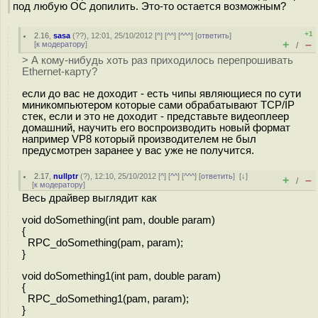
под любую ОС допилить. Это-то остается возможным?
+1
2.16
,
sasa
(
??
), 12:01, 25/10/2012 [
^
] [
^^
] [
^^^
] [
ответить
]
+
–
[
к модератору
]
/
> А кому-нибудь хоть раз приходилось перепрошивать
Ethernet-карту?
если до вас не доходит - есть чипы являющиеся по сути
миникомпьютером которые сами обрабатывают TCP/IP
стек, если и это не доходит - представьте видеоплеер
домашний, научить его воспроизводить новый формат
например VP8 который производителем не был
предусмотрен заранее у вас уже не получится.
2.17
,
nullptr
(
?
), 12:10, 25/10/2012 [
^
] [
^^
] [
^^^
] [
ответить
]
[
↓
]
+
–
/
[
к модератору
]
Весь драйвер выглядит как
void doSomething(int pam, double param)
{
RPC_doSomething(pam, param);
}
void doSomething1(int pam, double param)
{
RPC_doSomething1(pam, param);
}