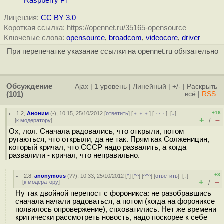
Raspberry Pi
Лицензия:
CC BY 3.0
Короткая ссылка: https://opennet.ru/35165-opensource
Ключевые слова:
opensource
,
broadcom
,
videocore
,
driver
При перепечатке указание ссылки на opennet.ru обязательно
Обсуждение
Ajax
|
1 уровень
|
Линейный
|
+/-
|
Раскрыть
(101)
всё
|
RSS
+16
1.2
,
Аноним
(
-
), 10:15, 25/10/2012 [
ответить
] [
﹢﹢﹢
] [
· · ·
]
[
↓
]
+
–
[
к модератору
]
/
Ох, лол. Сначала радовались, что открыли, потом
ругаються, что открыли, да не так. Прям как Солженицин,
который кричал, что СССР надо развалить, а когда
развалили - кричал, что неправильно.
+3
2.8
,
anonymous
(
??
), 10:33, 25/10/2012 [
^
] [
^^
] [
^^^
] [
ответить
]
[
↓
]
+
–
[
к модератору
]
/
Ну так двойной перепост с фороникса: не разобравшись
сначала начали радоваться, а потом (когда на форониксе
появилось опровержение), спховатились. Нет же времени
критически рассмотреть новость, надо поскорее к себе