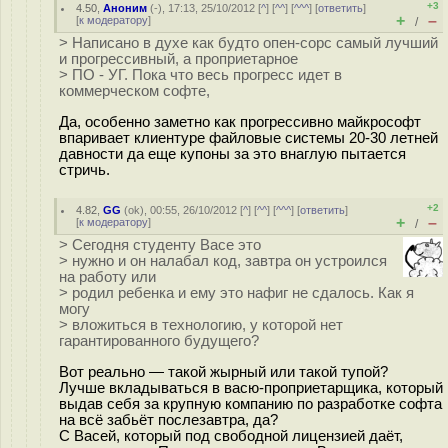
+3
4.50
,
Аноним
(
-
), 17:13, 25/10/2012 [
^
] [
^^
] [
^^^
] [
ответить
]
+
–
[
к модератору
]
/
> Написано в духе как будто опен-сорс самый лучший
и прогрессивный, а проприетарное
> ПО - УГ. Пока что весь прогресс идет в
коммерческом софте,
Да, особенно заметно как прогрессивно майкрософт
впаривает клиентуре файловые системы 20-30 летней
давности да еще купоны за это внаглую пытается
стричь.
+2
4.82
,
GG
(
ok
), 00:55, 26/10/2012 [
^
] [
^^
] [
^^^
] [
ответить
]
+
–
[
к модератору
]
/
> Сегодня студенту Васе это
> нужно и он налабал код, завтра он устроился
на работу или
> родил ребенка и ему это нафиг не сдалось. Как я
могу
> вложиться в технологию, у которой нет
гарантированного будущего?
Вот реально — такой жырный или такой тупой?
Лучше вкладываться в васю-проприетарщика, который
выдав себя за крупную компанию по разработке софта
на всё забьёт послезавтра, да?
С Васей, который под свободной лицензией даёт,