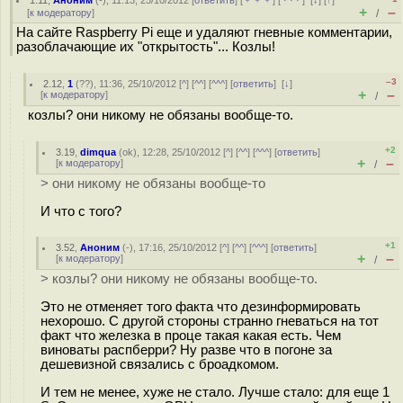
1.11
,
Аноним
(
-
), 11:13, 25/10/2012 [
ответить
] [
﹢﹢﹢
] [
· · ·
]
[
↓
] [
↑
]
+
–
[
к модератору
]
/
На сайте Raspberry Pi еще и удаляют гневные комментарии,
разоблачающие их "открытость"... Козлы!
–3
2.12
,
1
(
??
), 11:36, 25/10/2012 [
^
] [
^^
] [
^^^
] [
ответить
]
[
↓
]
+
–
[
к модератору
]
/
козлы? они никому не обязаны вообще-то.
+2
3.19
,
dimqua
(
ok
), 12:28, 25/10/2012 [
^
] [
^^
] [
^^^
] [
ответить
]
+
–
[
к модератору
]
/
> они никому не обязаны вообще-то
И что с того?
+1
3.52
,
Аноним
(
-
), 17:16, 25/10/2012 [
^
] [
^^
] [
^^^
] [
ответить
]
+
–
[
к модератору
]
/
> козлы? они никому не обязаны вообще-то.
Это не отменяет того факта что дезинформировать
нехорошо. С другой стороны странно гневаться на тот
факт что железка в проце такая какая есть. Чем
виноваты распберри? Ну разве что в погоне за
дешевизной связались с броадкомом.
И тем не менее, хуже не стало. Лучше стало: для еще 1