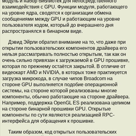
модуль и набор библиотек для непосредственного
взаимодействия с GPU. Функции модуля, работающего
на уровне ядра, сводятся к организации обмена
сообщениями между GPU и работающим на уровне
пользователя кодом, который до вчерашнего дня
распространялся в бинарном виде.
Дэвид Эйрли обратил внимание на то, что даже при
открытии пользовательских компонентов драйвера его
нельзя рассматривать полностью открытым, так как он
очень сильно привязан к загружаемой в GPU прошивке,
которая по прежнему остаётся закрытой. В отличие от
видеокарт AMD и NVIDIA, в которых тоже практикуется
загрузка микрокода, в случае чипов Broadcom на
стороне GPU выполняется подобие операционной
системы, на стороне которой реализованы многие
компоненты, обычно работающие на стороне драйвера.
Например, поддержка OpenGL ES реализована целиком
на стороне бинарной прошивки GPU. Открытые
компоненты по сути являются реализацией RPC-
интерфейса для обращения к прошивке.
Таким образом, код открытых пользовательских