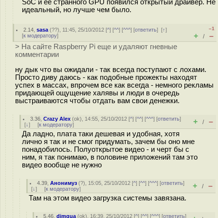
SoC и ее странного GPU появился открытый драйвер. Не
идеальный, но лучше чем было.
–1
2.14
,
sasa
(
??
), 11:45, 25/10/2012 [
^
] [
^^
] [
^^^
] [
ответить
]
[
↑
]
+
–
[
к модератору
]
/
> На сайте Raspberry Pi еще и удаляют гневные
комментарии
ну дык что вы ожидали - так всегда поступают с лохами.
Просто диву даюсь - как подобные прожекты находят
успех в массах, впрочем все как всегда - немного рекламы
придающей ощущение халявы и люди в очередь
выстраиваются чтобы отдать вам свои денежки.
3.36
,
Crazy Alex
(
ok
), 14:55, 25/10/2012 [
^
] [
^^
] [
^^^
] [
ответить
]
+
–
/
[
↓
] [
к модератору
]
Да ладно, плата таки дешевая и удобная, хотя
лично я так и не смог придумать, зачем бы оно мне
понадобилось. Полуоткрытое видео - и черт бы с
ним, я так понимаю, в половине приложений там это
видео вообще не нужно
4.39
,
Анонимуз
(
?
), 15:05, 25/10/2012 [
^
] [
^^
] [
^^^
] [
ответить
]
+
–
/
[
↓
] [
к модератору
]
Там на этом видео загрузка системы завязана.
5.46
,
dimqua
(
ok
), 16:39, 25/10/2012 [
^
] [
^^
] [
^^^
] [
ответить
]