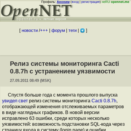
Профиль:
Аноним
(
вход
|
регистрация
)
неRU
opennet.me
[
новости
/
+++
|
форум
|
теги
|
]
Релиз системы мониторинга Cacti
0.8.7h с устранением уязвимости
27.09.2011 08:49 (MSK)
Спустя больше года с момента прошлого выпуска
увидел свет
релиз системы мониторинга
Cacti 0.8.7h
,
отображающей изменения отслеживаемых параметров
в виде наглядных графиков. В новой версии
исправлено 63 ошибки, среди которых несколько
уязвимостей: возможность подстановки SQL-кода через
страницу входа в систему (login page) и ошибки,