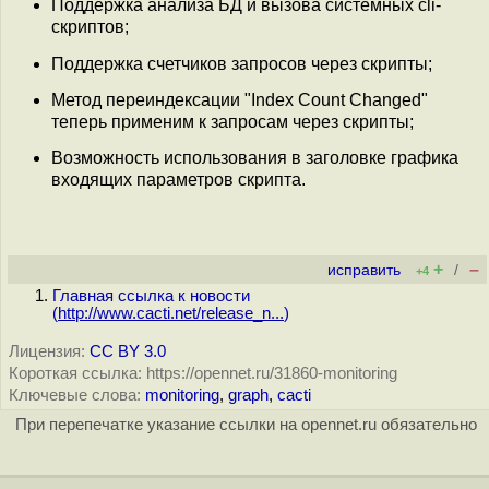
Поддержка анализа БД и вызова системных cli-
скриптов;
Поддержка счетчиков запросов через скрипты;
Метод переиндексации "Index Count Changed"
теперь применим к запросам через скрипты;
Возможность использования в заголовке графика
входящих параметров скрипта.
+
–
исправить
/
+4
Главная ссылка к новости
(
http://www.cacti.net/release_n...
)
Лицензия:
CC BY 3.0
Короткая ссылка: https://opennet.ru/31860-monitoring
Ключевые слова:
monitoring
,
graph
,
cacti
При перепечатке указание ссылки на opennet.ru обязательно