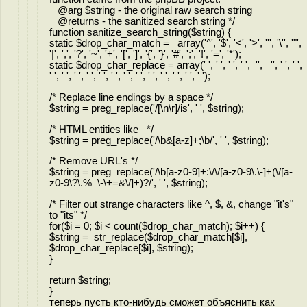
@arg $string - the original raw search string
@returns - the sanitized search string */
function sanitize_search_string($string) {
static $drop_char_match = array('^', '$', '<', '>', ''', '\'', '"',
'|', ',', '?', '~', '+', '[', ']', '{', '}', '#', ';', '!', '=', '*');
static $drop_char_replace = array(' ', ' ', ' ', ' ', '', '', ' ', ' ',
' ', ' ', ' ', ' ', ' ', ' ', ' ', ' ', ' ', ' ', ' ', ' ', ' ');
/* Replace line endings by a space */
$string = preg_replace('/[\n\r]/is', ' ', $string);
/* HTML entities like */
$string = preg_replace('/\b&[a-z]+;\b/', ' ', $string);
/* Remove URL's */
$string = preg_replace('/\b[a-z0-9]+:\/\/[a-z0-9\.\-]+(\/[a-
z0-9\?\.%_\-\+=&\/]+)?/', ' ', $string);
/* Filter out strange characters like ^, $, &, change "it's"
to "its" */
for($i = 0; $i < count($drop_char_match); $i++) {
$string = str_replace($drop_char_match[$i],
$drop_char_replace[$i], $string);
}
return $string;
}
теперь пусть кто-нибудь сможет объяснить как