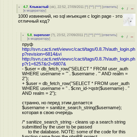
4.7
,
Клыкастый
(
ok
), 22:52, 27/09/2011 [
^
] [
^^
] [
^^^
] [
ответить
]
+
–
/
[
к модератору
]
1000 извинений, но sql инъекция с login page - это
отличный код?
5.8
,
superuser
(
?
), 23:52, 27/09/2011 [
^
] [
^^
] [
^^^
] [
ответить
]
+
–
/
[
к модератору
]
пруф
http://svn.cacti.net/viewvc/cacti/tags/0.8.7h/auth_login.ph
p?revision=6814&vi
http://svn.cacti.net/viewvc/cacti/tags/0.8.7h/auth_login.ph
p?r1=6257&r2=6807&
- $user = db_fetch_row("SELECT * FROM user_auth
WHERE username = '" . $username . "' AND realm =
2");
+ $user = db_fetch_row("SELECT * FROM user_auth
WHERE username = " . $cnn_id->qstr($username) . "
AND realm = 2");
странно, но перед этим делается
$username = sanitize_search_string($username);
которая в свою очередь
/* sanitize_search_string - cleans up a search string
submitted by the user to be passed
to the database. NOTE: some of the code for this
function came from the phpBB project.