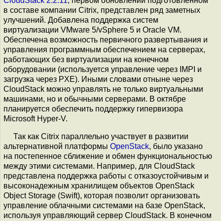
CloudStack 2.2.11
, первом обновлении подготовленном
в составе компании Citrix, представлен ряд заметных
улучшений. Добавлена поддержка систем
виртуализации VMware 5/vSphere 5 и Oracle VM.
Обеспечена возможность первичного развертывания и
управления программным обеспечением на серверах,
работающих без виртуализации на конечном
оборудовании (используется управление через IMPI и
загрузка через PXE). Иными словами отныне через
CloudStack можно управлять не только виртуальными
машинами, но и обычными серверами. В октябре
планируется обеспечить поддержку гипервизора
Microsoft Hyper-V.
Так как Citrix параллельно участвует в развитии
альтернативной платформы
OpenStack
, было указано
на постепенное сближение и обмен функциональностью
между этими системами. Например, для CloudStack
представлена поддержка работы с отказоустойчивым и
высоконадежным хранилищем объектов OpenStack
Object Storage (Swift), которая позволит организовать
управление облачными системами на базе OpenStack,
используя управляющий сервер CloudStack. В конечном