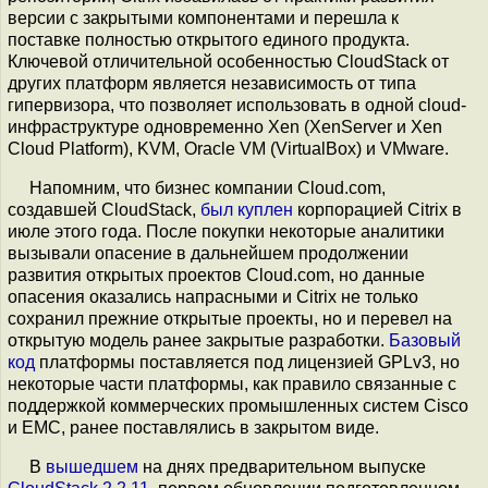
версии с закрытыми компонентами и перешла к
поставке полностью открытого единого продукта.
Ключевой отличительной особенностью CloudStack от
других платформ является независимость от типа
гипервизора, что позволяет использовать в одной cloud-
инфраструктуре одновременно Xen (XenServer и Xen
Cloud Platform), KVM, Oracle VM (VirtualBox) и VMware.
Напомним, что бизнес компании Cloud.com,
создавшей CloudStack,
был куплен
корпорацией Citrix в
июле этого года. После покупки некоторые аналитики
вызывали опасение в дальнейшем продолжении
развития открытых проектов Cloud.com, но данные
опасения оказались напрасными и Citrix не только
сохранил прежние открытые проекты, но и перевел на
открытую модель ранее закрытые разработки.
Базовый
код
платформы поставляется под лицензией GPLv3, но
некоторые части платформы, как правило связанные с
поддержкой коммерческих промышленных систем Cisco
и EMC, ранее поставлялись в закрытом виде.
В
вышедшем
на днях предварительном выпуске