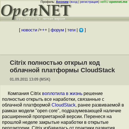
Профиль:
Аноним
(
вход
|
регистрация
)
неRU
opennet.me
[
новости
/
+++
|
форум
|
теги
|
]
Citrix полностью открыл код
облачной платформы CloudStack
01.09.2011 13:09 (MSK)
Компания Citrix
воплотила в жизнь
решение
полностью открыть все наработки, связанные с
облачной платформой
CloudStack
, ранее развиваемой в
рамках модели "open core", подразумевающей наличие
расширенной проприетарной версии. Перенеся на
прошлой неделе закрытые наработки в открытые
репозитории, Citrix избавилась от практики развития