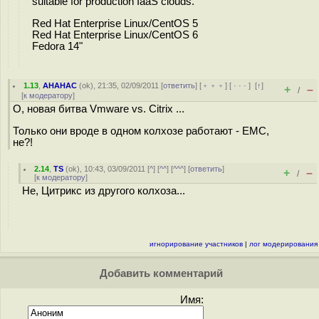
suitable for production IaaS clouds.
Red Hat Enterprise Linux/CentOS 5
Red Hat Enterprise Linux/CentOS 6
Fedora 14"
1.13
,
AHAHAC
(
ok
), 21:35, 02/09/2011 [
ответить
] [
﹢﹢﹢
] [
· · ·
]
[
↑
]
+
–
/
[
к модератору
]
О, новая битва Vmware vs. Citrix ...
Только они вроде в одном колхозе работают - EMC,
не?!
2.14
,
TS
(
ok
), 10:43, 03/09/2011 [
^
] [
^^
] [
^^^
] [
ответить
]
+
–
/
[
к модератору
]
Не, Цитрикс из другого колхоза...
игнорирование участников
|
лог модерирования
Добавить комментарий
Имя: