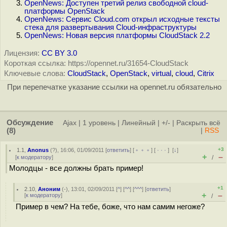
OpenNews: Доступен третий релиз свободной cloud-
платформы OpenStack
OpenNews: Сервис Cloud.com открыл исходные тексты
стека для развертывания Cloud-инфраструктуры
OpenNews: Новая версия платформы CloudStack 2.2
Лицензия:
CC BY 3.0
Короткая ссылка: https://opennet.ru/31654-CloudStack
Ключевые слова:
CloudStack
,
OpenStack
,
virtual
,
cloud
,
Citrix
При перепечатке указание ссылки на opennet.ru обязательно
Обсуждение
Ajax
|
1 уровень
|
Линейный
|
+/-
|
Раскрыть всё
(8)
|
RSS
+3
1.1
,
Anonus
(
?
), 16:06, 01/09/2011 [
ответить
] [
﹢﹢﹢
] [
· · ·
]
[
↓
]
+
–
[
к модератору
]
/
Молодцы - все должны брать пример!
+1
2.10
,
Аноним
(
-
), 13:01, 02/09/2011 [
^
] [
^^
] [
^^^
] [
ответить
]
+
–
[
к модератору
]
/
Пример в чем? На тебе, боже, что нам самим негоже?