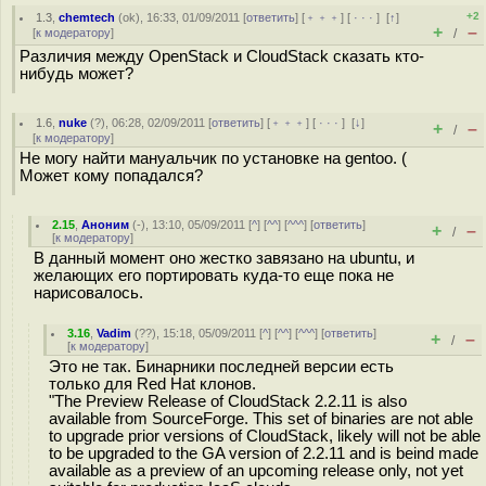
+2
1.3
,
chemtech
(
ok
), 16:33, 01/09/2011 [
ответить
] [
﹢﹢﹢
] [
· · ·
]
[
↑
]
+
–
[
к модератору
]
/
Различия между OpenStack и CloudStack сказать кто-
нибудь может?
1.6
,
nuke
(
?
), 06:28, 02/09/2011 [
ответить
] [
﹢﹢﹢
] [
· · ·
]
[
↓
]
+
–
/
[
к модератору
]
Не могу найти мануальчик по установке на gentoo. (
Может кому попадался?
2.15
,
Аноним
(
-
), 13:10, 05/09/2011 [
^
] [
^^
] [
^^^
] [
ответить
]
+
–
/
[
к модератору
]
В данный момент оно жестко завязано на ubuntu, и
желающих его портировать куда-то еще пока не
нарисовалось.
3.16
,
Vadim
(
??
), 15:18, 05/09/2011 [
^
] [
^^
] [
^^^
] [
ответить
]
+
–
/
[
к модератору
]
Это не так. Бинарники последней версии есть
только для Red Hat клонов.
"The Preview Release of CloudStack 2.2.11 is also
available from SourceForge. This set of binaries are not able
to upgrade prior versions of CloudStack, likely will not be able
to be upgraded to the GA version of 2.2.11 and is beind made
available as a preview of an upcoming release only, not yet