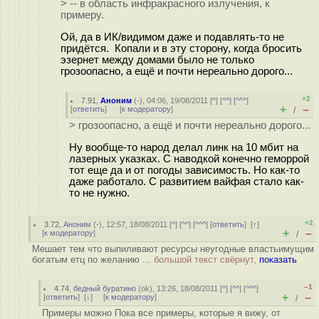
> -- в область инфракрасного излучения, к
примеру.
Ой, да в ИК/видимом даже и подавлять-то не
придётся. Копали и в эту сторону, когда бросить
эзернет между домами было не только
грозоопасно, а ещё и почти нереально дорого...
+2
7.91
,
Аноним
(
-
), 04:06, 19/08/2011 [
^
] [
^^
] [
^^^
]
+
–
[
ответить
]
[
к модератору
]
/
> грозоопасно, а ещё и почти нереально дорого...
Ну вообще-то народ делал линк на 10 мбит на
лазерных указках. С наводкой конечно геморрой
тот еще да и от погоды зависимость. Но как-то
даже работало. С развитием вайфая стало как-
то не нужно.
+2
3.72
,
Аноним
(
-
), 12:57, 18/08/2011 [
^
] [
^^
] [
^^^
] [
ответить
]
[
↑
]
+
–
[
к модератору
]
/
Мешает тем что выпиливают ресурсы неугодные властьимущим
богатым етц по желанию ...
большой текст свёрнут,
показать
–1
4.74
,
бедный буратино
(
ok
), 13:26, 18/08/2011 [
^
] [
^^
] [
^^^
]
+
–
[
ответить
]
[
↓
] [
к модератору
]
/
Примеры можно Пока все примеры, которые я вижу, от