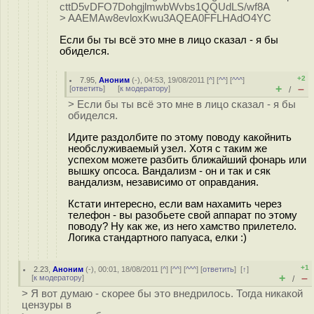
cttD5vDFO7DohgjlmwbWvbs1QQUdLS/wf8A
> AAEMAw8evloxKwu3AQEA0FFLHAdO4YC
Если бы ты всё это мне в лицо сказал - я бы
обиделся.
+2
7.95
,
Аноним
(
-
), 04:53, 19/08/2011 [
^
] [
^^
] [
^^^
]
+
–
[
ответить
]
[
к модератору
]
/
> Если бы ты всё это мне в лицо сказал - я бы
обиделся.
Идите раздолбите по этому поводу какойнить
необслуживаемый узел. Хотя с таким же
успехом можете разбить ближайший фонарь или
вышку опсоса. Вандализм - он и так и сяк
вандализм, независимо от оправдания.
Кстати интересно, если вам нахамить через
телефон - вы разобьете свой аппарат по этому
поводу? Ну как же, из него хамство прилетело.
Логика стандартного папуаса, елки :)
+1
2.23
,
Аноним
(
-
), 00:01, 18/08/2011 [
^
] [
^^
] [
^^^
] [
ответить
]
[
↑
]
+
–
[
к модератору
]
/
> Я вот думаю - скорее бы это внедрилось. Тогда никакой
цензуры в