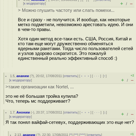
+
–
[
к модератору
]
/
> Можно глушить частоту или слать помехи...
Все и сразу - не получится. И вообще, как некоторые
метко подметили, невозможно арестовать идею. И они
в чем-то правы.
Хотя один метод все-таки есть. США, Россия, Китай и
кто там еще могут дружественно обменяться
ядерными ракетами. Тогда число пользователей сетей
и узлов здорово сократится. Это пожалуй
единственный реально эффективный способ :)
+2
1.5
,
ананим
(
?
), 20:02, 17/08/2011 [
ответить
] [
﹢﹢﹢
] [
· · ·
]
[
↑
]
+
–
[
к модератору
]
/
>такие организации как Nortel, ...
это не её большая тройка купила?
Что, теперь мс поддерживает?
1.7
,
Аноним
(
-
), 20:37, 17/08/2011 [
ответить
] [
﹢﹢﹢
] [
· · ·
]
[
↓
]
+
–
/
[
к модератору
]
Я так понял вайфай-сетевух, поддерживающих это еще нет?
+1
2.13
,
ананим
(
?
), 22:30, 17/08/2011 [
^
] [
^^
] [
^^^
] [
ответить
]