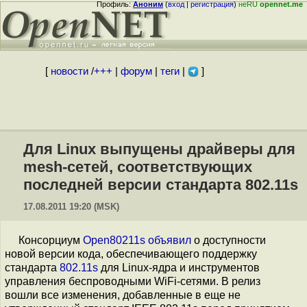
Профиль:
Аноним
(
вход
|
регистрация
)
неRU
opennet.me
[
новости
/
+++
|
форум
|
теги
|
]
Для Linux выпущены драйверы для
mesh-сетей, соответствующих
последней версии стандарта 802.11s
17.08.2011 19:20 (MSK)
Консорциум
Open80211s
объявил
о доступности
новой версии кода, обеспечивающего поддержку
стандарта
802.11s
для Linux-ядра и инструментов
управления беспроводными WiFi-сетями. В релиз
вошли все изменения, добавленные в еще не