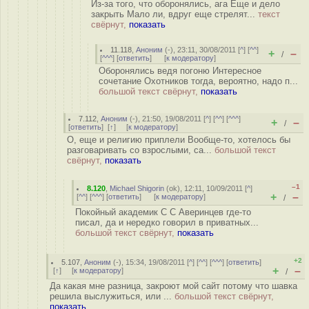
Из-за того, что оборонялись, ага Еще и дело
закрыть Мало ли, вдруг еще стрелят...
текст
свёрнут,
показать
11.118
,
Аноним
(
-
), 23:11, 30/08/2011 [
^
] [
^^
]
+
–
/
[
^^^
] [
ответить
]
[
к модератору
]
Оборонялись ведя погоню Интересное
сочетание Охотников тогда, вероятно, надо п...
большой текст свёрнут,
показать
7.112
,
Аноним
(
-
), 21:50, 19/08/2011 [
^
] [
^^
] [
^^^
]
+
–
/
[
ответить
]
[
↑
] [
к модератору
]
О, еще и религию приплели Вообще-то, хотелось бы
разговаривать со взрослыми, са...
большой текст
свёрнут,
показать
–1
8.120
,
Michael Shigorin
(
ok
), 12:11, 10/09/2011 [
^
]
+
–
[
^^
] [
^^^
] [
ответить
]
[
к модератору
]
/
Покойный академик С С Аверинцев где-то
писал, да и нередко говорил в приватных...
большой текст свёрнут,
показать
+2
5.107
,
Аноним
(
-
), 15:34, 19/08/2011 [
^
] [
^^
] [
^^^
] [
ответить
]
+
–
[
↑
] [
к модератору
]
/
Да какая мне разница, закроют мой сайт потому что шавка
решила выслужиться, или ...
большой текст свёрнут,
показать