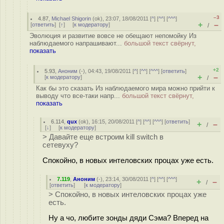
–3
4.87
,
Michael Shigorin
(
ok
), 23:07, 18/08/2011 [
^
] [
^^
] [
^^^
]
+
–
[
ответить
]
[
↑
] [
к модератору
]
/
Эволюция и развитие вовсе не обещают непомойку Из
наблюдаемого напрашивают...
большой текст свёрнут,
показать
+2
5.93
,
Аноним
(
-
), 04:43, 19/08/2011 [
^
] [
^^
] [
^^^
] [
ответить
]
+
–
[
к модератору
]
/
Как бы это сказать Из наблюдаемого мира можно прийти к
выводу что все-таки напр...
большой текст свёрнут,
показать
6.114
,
qux
(
ok
), 16:15, 20/08/2011 [
^
] [
^^
] [
^^^
] [
ответить
]
+
–
/
[
↓
] [
к модератору
]
> Давайте еще встроим kill switch в
сетевуху?
Спокойно, в новых интеловских процах уже есть.
7.119
,
Аноним
(
-
), 23:14, 30/08/2011 [
^
] [
^^
] [
^^^
]
+
–
/
[
ответить
]
[
к модератору
]
> Спокойно, в новых интеловских процах уже
есть.
Ну а чо, любите зонды дяди Сэма? Вперед на