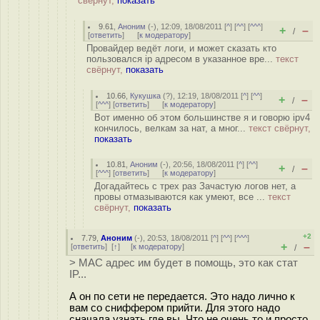
свёрнут,
показать
9.61
,
Аноним
(
-
), 12:09, 18/08/2011 [
^
] [
^^
] [
^^^
]
+
–
/
[
ответить
]
[
к модератору
]
Провайдер ведёт логи, и может сказать кто
пользовался ip адресом в указанное вре...
текст
свёрнут,
показать
10.66
,
Кукушка
(
?
), 12:19, 18/08/2011 [
^
] [
^^
]
+
–
/
[
^^^
] [
ответить
]
[
к модератору
]
Вот именно об этом большинстве я и говорю ipv4
кончилось, велкам за нат, а мног...
текст свёрнут,
показать
10.81
,
Аноним
(
-
), 20:56, 18/08/2011 [
^
] [
^^
]
+
–
/
[
^^^
] [
ответить
]
[
к модератору
]
Догадайтесь с трех раз Зачастую логов нет, а
провы отмазываются как умеют, все ...
текст
свёрнут,
показать
+2
7.79
,
Аноним
(
-
), 20:53, 18/08/2011 [
^
] [
^^
] [
^^^
]
+
–
[
ответить
]
[
↑
] [
к модератору
]
/
> MAC адрес им будет в помощь, это как стат
IP...
А он по сети не передается. Это надо лично к
вам со сниффером прийти. Для этого надо
сначала узнать где вы. Что не очень то и просто