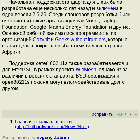
Начальная поддержка стандарта для Linux была
разработана еще несколько лет назад и
включена
в
ядро версии 2.6.26. Среди спонсоров разработки были
(и остаются) такие организации как Nortel, Laptop
Foundation, Google, Manna Energy Foundation и другие.
Основной работой занимались программисты из
организаций
Cozybit
и
Geeks without frontiers
, которые
ставят целью покрыть mesh-сетями бедные страны
Африки.
Поддержка сетей 802.11s также разрабатывается и
для FreeBSD в рамках проекта
WifiMesh
, однако из-за
различий в версиях стандарта, BSD-реализация и
open80211s пока не могут взаимодействовать друг с
другом.
+
–
исправить
/
+15
Главная ссылка к новости
(
http://hothardware.com/News/No...
)
Автор новости:
Evgeny Zobnin