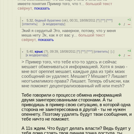
имеете понятия Пример того, что т...
большой текст
свёрнут,
показать
+1
5.32
,
бедный буратино
(
ok
), 00:31, 18/08/2011 [
^
] [
^^
] [
^^^
]
+
–
[
ответить
]
[
к модератору
]
/
Экий я сердитый Это, наверное, потому, что у меня
меша нету Эх, как я от вас у...
большой текст
свёрнут,
показать
+4
5.40
,
крыс
(
?
), 09:39, 18/08/2011 [
^
] [
^^
] [
^^^
] [
ответить
]
[
↓
]
+
–
[
к модератору
]
/
> Пример того, что тебе кто-то здесь и сейчас
мешает обмениваться информацией. Хотя я знаю -
мне вот opennet мешает, каждые два из трёх моих
сообщений он удаляет. Мешает? Мешает? Лишает
неотъемлимого права? Лишает. Теперь объясни, как
мне поможет децентрализованный wifi или mesh?
Тебе говорили о процессе обмена информацией
двумя заинтересованными сторонами. А ты
приводишь в пример свою ситуацию, в которой одна
сторона не заинтересована в другой - ты не нужен
опеннету. Поэтому удалять будут твои сообщения, и
тебе ничто не поможет.
А 11s ждем. Что будут делать власти? Ведь будет у
тебя дома стоять твоя личная точка доступа, ты