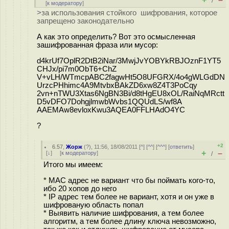
/
[
к модератору
]
>за использования стойкого шифрования, которое
запрещено законодательно
А как это определить? Вот это осмысленная
зашифрованная фраза или мусор:
d4krUf7OplR2DtB2iNar/3MwjJvYOBYkRBJOznF1YT5
CHJx/pi7m0ObT6+ChZ
V+vLH/WTmcpABC2fagwHt5O8UFGRX/4o4gWLGdDN
UrzcPHhimc4A9MtvbxBAkZD6xw8Z4T3PoCqy
2vn+nTWU3Xtas6NgBN3Bi/d8tHgEU8xOL/RaiNqMRctt
D5vDFO7DohgjlmwbWvbs1QQUdLS/wf8A
AAEMAw8evloxKwu3AQEA0FFLHAdO4YC
?
+2
6.57
,
Жорж
(
?
), 11:56, 18/08/2011 [
^
] [
^^
] [
^^^
] [
ответить
]
+
–
[
↓
] [
к модератору
]
/
Итого мы имеем:
* МАС адрес не вариант что бы поймать кого-то,
ибо 20 хопов до него
* IP адрес тем более не вариант, хотя и он уже в
шифрованую область попал
* Выявить наличие шифрования, а тем более
алгоритм, а тем более длину ключа невозможно,