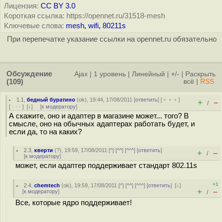
Лицензия:
CC BY 3.0
Короткая ссылка: https://opennet.ru/31518-mesh
Ключевые слова:
mesh
,
wifi
,
80211s
При перепечатке указание ссылки на opennet.ru обязательно
Обсуждение
Ajax
|
1 уровень
|
Линейный
|
+/-
|
Раскрыть
(109)
всё
|
RSS
1.1
,
бедный буратино
(
ok
), 19:44, 17/08/2011 [
ответить
] [
﹢﹢﹢
]
+
–
/
[
· · ·
]
[
↓
] [
к модератору
]
А скажите, оно и адаптер в магазине может... того? В
смысле, оно на обычных адаптерах работать будет, и
если да, то на каких?
2.3
,
кверти
(
?
), 19:59, 17/08/2011 [
^
] [
^^
] [
^^^
] [
ответить
]
+
–
/
[
к модератору
]
может, если адаптер поддерживает стандарт 802.11s
+1
2.4
,
chemtech
(
ok
), 19:59, 17/08/2011 [
^
] [
^^
] [
^^^
] [
ответить
]
[
↓
]
+
–
[
к модератору
]
/
Все, которые ядро поддерживает!