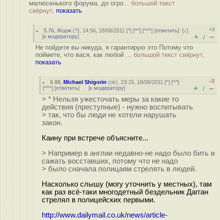
малюсенького форума, до огро...
большой текст
свёрнут,
показать
+2
5.76
,
Жорж
(
?
), 14:56, 18/08/2011 [
^
] [
^^
] [
^^^
] [
ответить
]
[
↓
]
+
–
[
к модератору
]
/
Не пойдете вы никуда, я гарантирую это Потому что
поймете, что вася, как любой ...
большой текст свёрнут,
показать
–2
6.88
,
Michael Shigorin
(
ok
), 23:15, 18/08/2011 [
^
] [
^^
]
+
–
[
^^^
] [
ответить
]
[
к модератору
]
/
> * Нельзя ужесточать меры за какие то
действия (преступные) - нужно воспитывать
> так, что бы люди не хотели нарушать
закон.
Каину при встрече объясните...
> Например в англии недавно-не надо было бить и
сажать восставших, потому что не надо
> было сначала полицаям стрелять в людей.
Насколько слышу (могу уточнить у местных), там
как раз всё-таки многодетный бездельник Дагган
стрелял в полицейских первыми.
http://www.dailymail.co.uk/news/article-