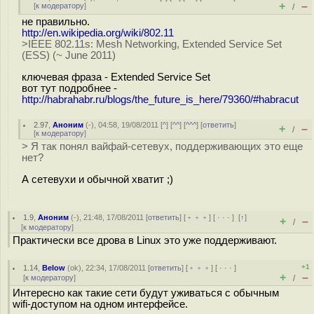
+
–
[
к модератору
]
/
не правильно.
http://en.wikipedia.org/wiki/802.11
>IEEE 802.11s: Mesh Networking, Extended Service Set
(ESS) (~ June 2011)
ключевая фраза - Extended Service Set
вот тут подробнее -
http://habrahabr.ru/blogs/the_future_is_here/79360/#habracut
2.97
,
Аноним
(
-
), 04:58, 19/08/2011 [
^
] [
^^
] [
^^^
] [
ответить
]
+
–
/
[
к модератору
]
> Я так понял вайфай-сетевух, поддерживающих это еще
нет?
А сетевухи и обычной хватит ;)
1.9
,
Аноним
(
-
), 21:48, 17/08/2011 [
ответить
] [
﹢﹢﹢
] [
· · ·
]
[
↑
]
+
–
/
[
к модератору
]
Практически все дрова в Linux это уже поддерживают.
+1
1.14
,
Below
(
ok
), 22:34, 17/08/2011 [
ответить
] [
﹢﹢﹢
] [
· · ·
]
+
–
[
к модератору
]
/
Интересно как такие сети будут уживаться с обычным
wifi-доступом на одном интерфейсе.