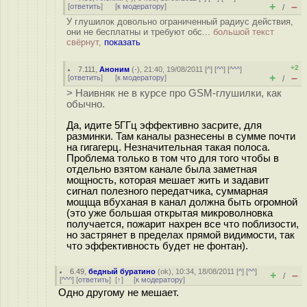
+
–
[
ответить
]
[
к модератору
]
/
У глушилок довольно ограниченный радиус действия,
они не бесплатны и требуют обс...
большой текст
свёрнут,
показать
+2
7.111
,
Аноним
(
-
), 21:40, 19/08/2011 [
^
] [
^^
] [
^^^
]
+
–
[
ответить
]
[
к модератору
]
/
> Наивняк не в курсе про GSM-глушилки, как
обычно.
Да, идите 5ГГц эффективно засрите, для
разминки. Там каналы разнесены в сумме почти
на гигагерц. Незначительная такая полоса.
Проблема только в том что для того чтобы в
отдельно взятом канале была заметная
мощность, которая мешает жить и задавит
сигнал полезного передатчика, суммарная
мощща вбуханая в канал должна быть огромной
(это уже большая открытая микроволновка
получается, пожарит нахрен все что поблизости,
но застрянет в пределах прямой видимости, так
что эффективность будет не фонтан).
6.49
,
бедный буратино
(
ok
), 10:34, 18/08/2011 [
^
] [
^^
]
+
–
/
[
^^^
] [
ответить
]
[
↑
] [
к модератору
]
Одно другому не мешает.