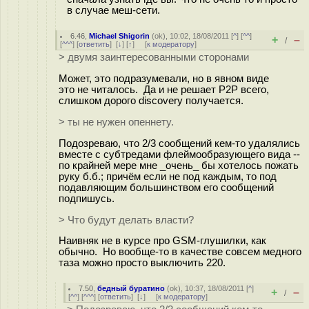
в случае меш-сети.
6.46
,
Michael Shigorin
(
ok
), 10:02, 18/08/2011 [
^
] [
^^
]
+
–
/
[
^^^
] [
ответить
]
[
↓
] [
↑
] [
к модератору
]
> двумя заинтересованными сторонами
Может, это подразумевали, но в явном виде
это не читалось. Да и не решает P2P всего,
слишком дорого discovery получается.
> ты не нужен опеннету.
Подозреваю, что 2/3 сообщений кем-то удалялись
вместе с субтредами флеймообразующего вида --
по крайней мере мне _очень_ бы хотелось пожать
руку б.б.; причём если не под каждым, то под
подавляющим большинством его сообщений
подпишусь.
> Что будут делать власти?
Наивняк не в курсе про GSM-глушилки, как
обычно. Но вообще-то в качестве совсем медного
таза можно просто выключить 220.
7.50
,
бедный буратино
(
ok
), 10:37, 18/08/2011 [
^
]
+
–
/
[
^^
] [
^^^
] [
ответить
]
[
↓
] [
к модератору
]