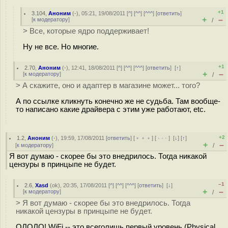
+1
3.104
,
Аноним
(
-
), 05:21, 19/08/2011 [
^
] [
^^
] [
^^^
] [
ответить
]
+
–
[
к модератору
]
/
> Все, которые ядро поддерживает!
Ну не все. Но многие.
+1
2.70
,
Аноним
(
-
), 12:41, 18/08/2011 [
^
] [
^^
] [
^^^
] [
ответить
]
[
↑
]
+
–
[
к модератору
]
/
> А скажите, оно и адаптер в магазине может... того?
А по ссылке кликнуть конечно же не судьба. Там вообще-
то написано какие драйвера с этим уже работают, etc.
+2
1.2
,
Аноним
(
-
), 19:59, 17/08/2011 [
ответить
] [
﹢﹢﹢
] [
· · ·
]
[
↓
] [
↑
]
+
–
[
к модератору
]
/
Я вот думаю - скорее бы это внедрилось. Тогда никакой
цензуры в принцыпе не будет.
–1
2.6
,
Xasd
(
ok
), 20:35, 17/08/2011 [
^
] [
^^
] [
^^^
] [
ответить
]
[
↓
]
+
–
[
к модератору
]
/
> Я вот думаю - скорее бы это внедрилось. Тогда
никакой цензуры в принцыпе не будет.
ОЛОЛО! WiFi -- это всеголишь первый уровень (Physical