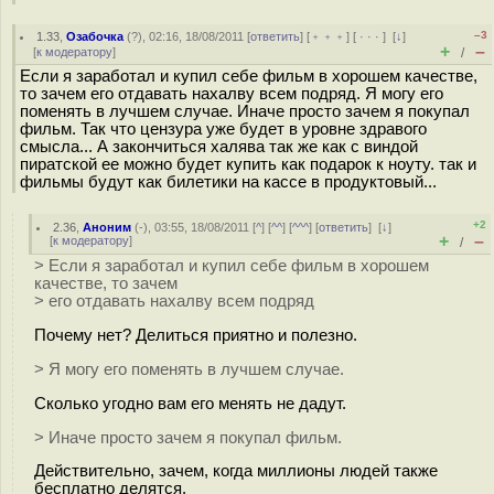
–3
1.33
,
Озабочка
(
?
), 02:16, 18/08/2011 [
ответить
] [
﹢﹢﹢
] [
· · ·
]
[
↓
]
+
–
[
к модератору
]
/
Если я заработал и купил себе фильм в хорошем качестве,
то зачем его отдавать нахалву всем подряд. Я могу его
поменять в лучшем случае. Иначе просто зачем я покупал
фильм. Так что цензура уже будет в уровне здравого
смысла... А закончиться халява так же как с виндой
пиратской ее можно будет купить как подарок к ноуту. так и
фильмы будут как билетики на кассе в продуктовый...
+2
2.36
,
Аноним
(
-
), 03:55, 18/08/2011 [
^
] [
^^
] [
^^^
] [
ответить
]
[
↓
]
+
–
[
к модератору
]
/
> Если я заработал и купил себе фильм в хорошем
качестве, то зачем
> его отдавать нахалву всем подряд
Почему нет? Делиться приятно и полезно.
> Я могу его поменять в лучшем случае.
Сколько угодно вам его менять не дадут.
> Иначе просто зачем я покупал фильм.
Действительно, зачем, когда миллионы людей также
бесплатно делятся.