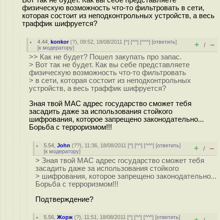
физическую возможность что-то фильтровать в сети,
которая состоит из неподконтрольных устройств, а весь
траффик шифруется?
4.44
,
konkor
(
?
), 09:52, 18/08/2011 [
^
] [
^^
] [
^^^
] [
ответить
]
+
–
/
[
к модератору
]
>> Как не будет? Пошел закупать про запас.
> Вот так не будет. Как вы себе представляете
физическую возможность что-то фильтровать
> в сети, которая состоит из неподконтрольных
устройств, а весь траффик шифруется?
Зная твой МАС адрес государство сможет тебя
засадить даже за использования стойкого
шифрования, которое запрещено законодательно...
Борьба с терроризмом!!!
5.54
,
John
(
??
), 11:36, 18/08/2011 [
^
] [
^^
] [
^^^
] [
ответить
]
+
–
/
[
к модератору
]
> Зная твой МАС адрес государство сможет тебя
засадить даже за использования стойкого
> шифрования, которое запрещено законодательно...
Борьба с терроризмом!!!
Подтверждение?
5.56
,
Жорж
(
?
), 11:51, 18/08/2011 [
^
] [
^^
] [
^^^
] [
ответить
]
+
–