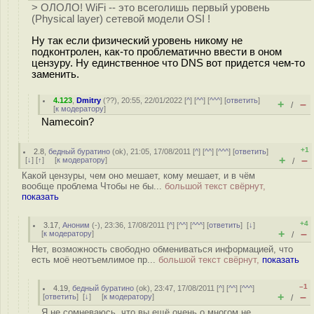
> ОЛОЛО! WiFi -- это всеголишь первый уровень
(Physical layer) сетевой модели OSI !
Ну так если физический уровень никому не
подконтролен, как-то проблематично ввести в оном
цензуру. Ну единственное что DNS вот придется чем-то
заменить.
4.123
,
Dmitry
(
??
), 20:55, 22/01/2022 [
^
] [
^^
] [
^^^
] [
ответить
]
+
–
/
[
к модератору
]
Namecoin?
+1
2.8
,
бедный буратино
(
ok
), 21:05, 17/08/2011 [
^
] [
^^
] [
^^^
] [
ответить
]
+
–
[
↓
] [
↑
] [
к модератору
]
/
Какой цензуры, чем оно мешает, кому мешает, и в чём
вообще проблема Чтобы не бы...
большой текст свёрнут,
показать
+4
3.17
,
Аноним
(
-
), 23:36, 17/08/2011 [
^
] [
^^
] [
^^^
] [
ответить
]
[
↓
]
+
–
[
к модератору
]
/
Нет, возможность свободно обмениваться информацией, что
есть моё неотъемлимое пр...
большой текст свёрнут,
показать
–1
4.19
,
бедный буратино
(
ok
), 23:47, 17/08/2011 [
^
] [
^^
] [
^^^
]
+
–
[
ответить
]
[
↓
] [
к модератору
]
/
Я не сомневаюсь, что вы ещё очень о многом не