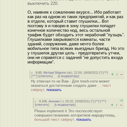
выключить 220.
О, наивняк к сожалению вкурсе... Ибо работает
как раз на одном из таких предприятий, и как раз
в отделе, который ставит глушилки... Вот
поэтому я и говорю-в зону глушилки попадет
конечное количество нод, весь остальной
трафик будет обходить этот нерабочий "пузырь".
Глушилками закрываются комнаты, части
зданий, сооружения, даже нечто более
мобильное типа всяких выездных бригад. Но это
у глушилок другая цель - предотвратить утчки,
они не справятся с задачей "не допустить входа
информации".
8.85
,
Michael Shigorin
(
ok
), 22:59, 18/08/2011 [
^
] [
^^
]
+
–
/
[
^^^
] [
ответить
]
[
к модератору
]
Ну отвечал-то не Вам - Для mesh-сети может
оказаться достаточным создать даже ...
текст
свёрнут,
показать
+2
9.106
,
Аноним
(
-
), 05:32, 19/08/2011 [
^
] [
^^
] [
^^^
]
+
–
[
ответить
]
[
к модератору
]
/
Please implement it Это поспособствует
совершенствованию алгоритмов маршрутизац...
большой текст свёрнут,
показать