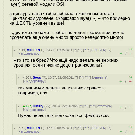
layer) сетевой модели OSI !
а цензуры нада чтобы небыло в-конечном-итоге в
Прикладном уровене (Application layer) :-) -- что примерно
на ШЕСТЬ уровней выше!
...другими словами -- работ по децентрализации нужно
проделать ещё очень много! просто невероятно много!
+2
3.16
,
Аноним
(
-
), 23:21, 17/08/2011 [
^
] [
^^
] [
^^^
] [
ответить
]
[
↓
]
+
–
[
к модератору
]
/
Что это за бред? Что ещё надо делать не верхних
уровнях, если нижние децентрализованы?
+2
4.109
,
Soos
(
?
), 16:57, 19/08/2011 [
^
] [
^^
] [
^^^
] [
ответить
]
+
–
[
к модератору
]
/
как минимум децентрализацию сервисов.
например, dns.
4.122
,
Dmitry
(
??
), 20:54, 22/01/2022 [
^
] [
^^
] [
^^^
] [
ответить
]
+
–
/
[
к модератору
]
Нужно перестать пользоваться фейсбуком.
+2
3.71
,
Аноним
(
-
), 12:42, 18/08/2011 [
^
] [
^^
] [
^^^
] [
ответить
]
[
↑
]
+
–
[
к модератору
]
/