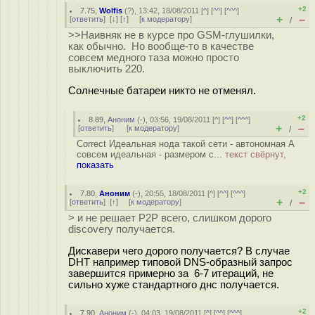
+2
7.75
,
Wolfis
(
?
), 13:42, 18/08/2011 [
^
] [
^^
] [
^^^
]
+
–
[
ответить
]
[
↓
] [
↑
] [
к модератору
]
/
>>Наивняк не в курсе про GSM-глушилки,
как обычно. Но вообще-то в качестве
совсем медного таза можно просто
выключить 220.
Солнечные батареи никто не отменял.
+2
8.89
,
Аноним
(
-
), 03:56, 19/08/2011 [
^
] [
^^
] [
^^^
]
+
–
[
ответить
]
[
к модератору
]
/
Correct Идеальная нода такой сети - автономная А
совсем идеальная - размером с...
текст свёрнут,
показать
+2
7.80
,
Аноним
(
-
), 20:55, 18/08/2011 [
^
] [
^^
] [
^^^
]
+
–
[
ответить
]
[
↑
] [
к модератору
]
/
> и не решает P2P всего, слишком дорого
discovery получается.
Дискавери чего дорого получается? В случае
DHT например типовой DNS-образный запрос
завершится примерно за 6-7 итераций, не
сильно хуже стандартного днс получается.
+2
7.90
,
Аноним
(
-
), 04:03, 19/08/2011 [
^
] [
^^
] [
^^^
]