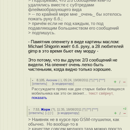
> Подозреваю, что 2/3 сообщений кем-то
удалялись вместе с субтредами
флеймообразующего вида
> -- по крайней мере мне _очень_ бы хотелось
пожать руку б.б.;
> причём если не под каждым, то под
подавляющим большинством его сообщений
> подпишусь.
- Памятник опеннету в виде картины маслом:
Michael Shigorin жмёт б.б. руку, а 28 любителей
gimp в это время бьют ему морду -
Это потому, что вы других 2/3 сообщений не
видели. На опеннет очень легко быть
чистеньким, когда видно только хорошее.
8.105
,
Аноним
(
-
), 05:24, 19/08/2011 [
^
] [
^^
] [
^^^
]
+
–
/
[
ответить
]
[
к модератору
]
Рассуждаете прямо как две старых бабки боящихся
мобильника как это он звонит...
текст свёрнут,
показать
+2
7.53
,
Жорж
(
?
), 11:35, 18/08/2011 [
^
] [
^^
] [
^^^
]
+
–
[
ответить
]
[
↓
] [
↑
] [
к модератору
]
/
> Наивняк не в курсе про GSM-глушилки, как
обычно. Но вообще-то в
> качестве совсем медного таза можно просто