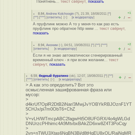
Понятнень...
текст свёрнут,
показать
+1
8.84
,
Andrew Kolchoogin
(
?
), 21:39, 18/08/2011 [
^
]
+
–
[
^^
] [
^^^
] [
ответить
]
[
↑
] [
к модератору
]
/
А пруфлинк можно А то у меня-то как раз есть
пруфлинк про обратное http www ...
текст свёрнут,
показать
+2
8.94
,
Аноним
(
-
), 04:51, 19/08/2011 [
^
] [
^^
] [
^^^
]
+
–
[
ответить
]
[
к модератору
]
/
Если я не знаю автоматически сгенерированный
временный ключ - я при всем желании...
текст
свёрнут,
показать
6.59
,
бедный буратино
(
ok
), 12:07, 18/08/2011 [
^
] [
^^
]
+
–
/
[
^^^
] [
ответить
]
[
↑
] [
к модератору
]
> А как это определить? Вот это
осмысленная зашифрованная фраза или
мусор:
>
d4krUf7OplR2DtB2iNar/3MwjJvYOBYkRBJOznF1YT
5CHJx/pi7m0ObT6+ChZ
>
V+vLH/WTmcpABC2fagwHt5O8UFGRX/4o4gWLGd
DNUrzcPHhimc4A9MtvbxBAkZD6xw8Z4T3PoCqy
>
2vn+nTWU3Xtas6NgBN3Bi/d8tHgEU8xOL/RaiNqMR