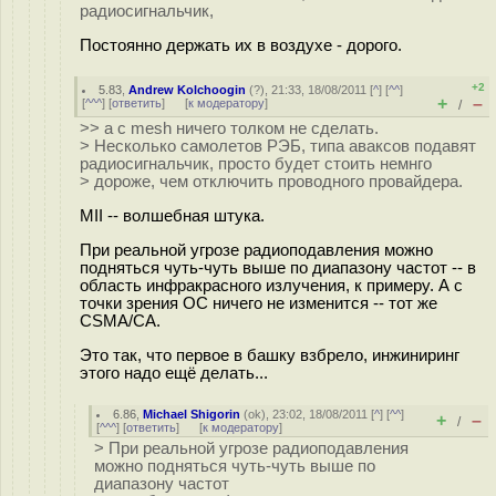
радиосигнальчик,
Постоянно держать их в воздухе - дорого.
+2
5.83
,
Andrew Kolchoogin
(
?
), 21:33, 18/08/2011 [
^
] [
^^
]
+
–
[
^^^
] [
ответить
]
[
к модератору
]
/
>> а с mesh ничего толком не сделать.
> Несколько самолетов РЭБ, типа аваксов подавят
радиосигнальчик, просто будет стоить немнго
> дороже, чем отключить проводного провайдера.
MII -- волшебная штука.
При реальной угрозе радиоподавления можно
подняться чуть-чуть выше по диапазону частот -- в
область инфракрасного излучения, к примеру. А с
точки зрения ОС ничего не изменится -- тот же
CSMA/CA.
Это так, что первое в башку взбрело, инжиниринг
этого надо ещё делать...
6.86
,
Michael Shigorin
(
ok
), 23:02, 18/08/2011 [
^
] [
^^
]
+
–
/
[
^^^
] [
ответить
]
[
к модератору
]
> При реальной угрозе радиоподавления
можно подняться чуть-чуть выше по
диапазону частот