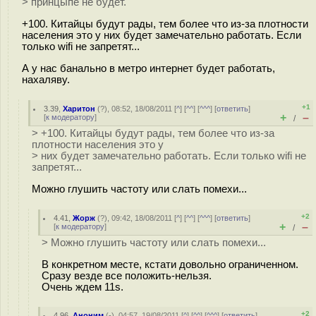
> принцыпе не будет.
+100. Китайцы будут рады, тем более что из-за плотности
населения это у них будет замечательно работать. Если
только wifi не запретят...
А у нас банально в метро интернет будет работать,
нахаляву.
+1
3.39
,
Харитон
(
?
), 08:52, 18/08/2011 [
^
] [
^^
] [
^^^
] [
ответить
]
+
–
[
к модератору
]
/
> +100. Китайцы будут рады, тем более что из-за
плотности населения это у
> них будет замечательно работать. Если только wifi не
запретят...
Можно глушить частоту или слать помехи...
+2
4.41
,
Жорж
(
?
), 09:42, 18/08/2011 [
^
] [
^^
] [
^^^
] [
ответить
]
+
–
[
к модератору
]
/
> Можно глушить частоту или слать помехи...
В конкретном месте, кстати довольно ограниченном.
Сразу везде все положить-нельзя.
Очень ждем 11s.
+2
4.96
,
Аноним
(
-
), 04:57, 19/08/2011 [
^
] [
^^
] [
^^^
] [
ответить
]