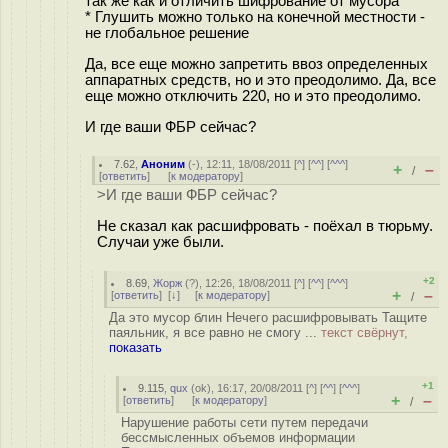
так же как и отличить шифрование от мусора
* Глушить можно только на конечной местности -
не глобальное решение
Да, все еще можно запретить ввоз определенных
аппаратных средств, но и это преодолимо. Да, все
еще можно отключить 220, но и это преодолимо.
И где ваши ФБР сейчас?
7.62
,
Аноним
(
-
), 12:11, 18/08/2011 [
^
] [
^^
] [
^^^
]
+
–
/
[
ответить
]
[
к модератору
]
>И где ваши ФБР сейчас?
Не сказал как расшифровать - поёхал в тюрьму.
Случаи уже были.
+2
8.69
,
Жорж
(
?
), 12:26, 18/08/2011 [
^
] [
^^
] [
^^^
]
+
–
[
ответить
]
[
↓
] [
к модератору
]
/
Да это мусор блин Нечего расшифровывать Тащите
паяльник, я все равно не смогу ...
текст свёрнут,
показать
+1
9.115
,
qux
(
ok
), 16:17, 20/08/2011 [
^
] [
^^
] [
^^^
]
+
–
[
ответить
]
[
к модератору
]
/
Нарушение работы сети путем передачи
бессмысленных объемов информации