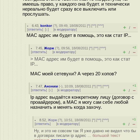
имеешь право, у каждого она будет. и технически
нереально будет сразу все выключить или
прослушать.
6.43
,
konkor
(
?
), 09:49, 18/08/2011 [
^
] [
^^
] [
^^^
]
+
–
/
[
ответить
]
[
↓
] [
к модератору
]
MAC адрес им будет в помощь, это как стат IP...
+2
7.45
,
Жорж
(
?
), 09:56, 18/08/2011 [
^
] [
^^
] [
^^^
]
+
–
[
ответить
]
[
к модератору
]
/
> MAC адрес им будет в помощь, это как стат
IP...
MAC моей сетевухи? А через 20 хопов?
+1
7.47
,
Аноним
(
-
), 10:09, 18/08/2011 [
^
] [
^^
] [
^^^
]
+
–
[
ответить
]
[
↓
] [
к модератору
]
/
Ip адрес выдаётся конкретному лицу (договор с
проаайдером), а MAC я могу сам себе любой
назначить и менять когда захочу.
+1
8.52
,
Жорж
(
?
), 10:51, 18/08/2011 [
^
] [
^^
] [
^^^
]
+
–
[
ответить
]
[
к модератору
]
/
Ну, и это не совсем так Я уже давно не видел что бы
в договрах писали ip адрес ...
большой текст