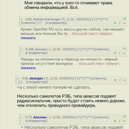
Мне говорили, что у кого-то отнимают права
обмена информацией. Всё.
+2
5.82
,
Andrew Kolchoogin
(
?
), 21:31, 18/08/2011 [
^
] [
^^
] [
^^^
]
+
–
[
ответить
]
[
↑
] [
к модератору
]
/
Кроме OpenNet RU есть масса других сайтов, там мешают
меньше или больше Вы пу...
большой текст свёрнут,
показать
+2
5.108
,
Аноним
(
-
), 15:59, 19/08/2011 [
^
] [
^^
] [
^^^
] [
ответить
]
+
–
[
к модератору
]
/
Наезды на оппонентов и переход на личности - верный
признак отсутствия валидных ...
большой текст свёрнут,
показать
4.55
,
detergen
(
?
), 11:39, 18/08/2011 [
^
] [
^^
] [
^^^
] [
ответить
]
+
–
/
[
↑
] [
к модератору
]
>а с mesh ничего толком не сделать.
Несколько самолетов РЭБ, типа аваксов подавят
радиосигнальчик, просто будет стоить немнго дороже,
чем отключить проводного провайдера.
+2
5.73
,
Аноним
(
-
), 12:58, 18/08/2011 [
^
] [
^^
] [
^^^
] [
ответить
]
+
–
[
к модератору
]
/
> Несколько самолетов РЭБ, типа аваксов подавят