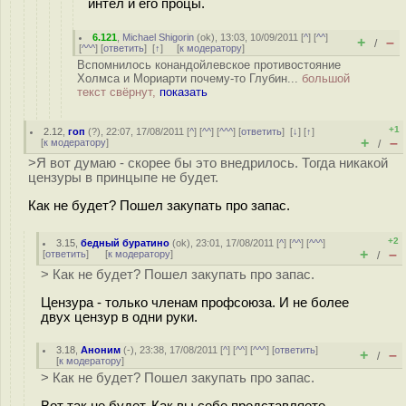
интел и его процы.
6.121
,
Michael Shigorin
(
ok
), 13:03, 10/09/2011 [
^
] [
^^
]
+
–
/
[
^^^
] [
ответить
]
[
↑
] [
к модератору
]
Вспомнилось конандойлевское противостояние
Холмса и Мориарти почему-то Глубин...
большой
текст свёрнут,
показать
+1
2.12
,
гоп
(
?
), 22:07, 17/08/2011 [
^
] [
^^
] [
^^^
] [
ответить
]
[
↓
] [
↑
]
+
–
[
к модератору
]
/
>Я вот думаю - скорее бы это внедрилось. Тогда никакой
цензуры в принцыпе не будет.
Как не будет? Пошел закупать про запас.
+2
3.15
,
бедный буратино
(
ok
), 23:01, 17/08/2011 [
^
] [
^^
] [
^^^
]
+
–
[
ответить
]
[
к модератору
]
/
> Как не будет? Пошел закупать про запас.
Цензура - только членам профсоюза. И не более
двух цензур в одни руки.
3.18
,
Аноним
(
-
), 23:38, 17/08/2011 [
^
] [
^^
] [
^^^
] [
ответить
]
+
–
/
[
к модератору
]
> Как не будет? Пошел закупать про запас.
Вот так не будет. Как вы себе представляете