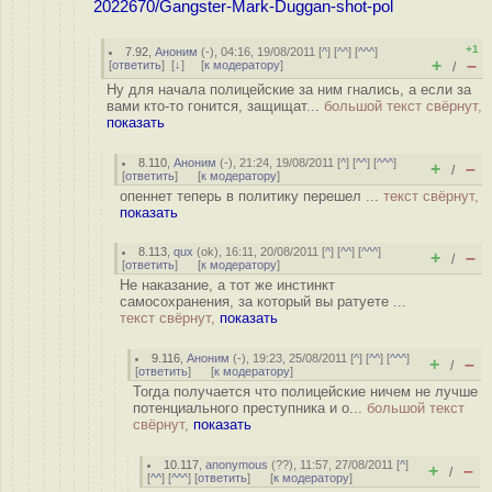
2022670/Gangster-Mark-Duggan-shot-pol
+1
7.92
,
Аноним
(
-
), 04:16, 19/08/2011 [
^
] [
^^
] [
^^^
]
+
–
[
ответить
]
[
↓
] [
к модератору
]
/
Ну для начала полицейские за ним гнались, а если за
вами кто-то гонится, защищат...
большой текст свёрнут,
показать
8.110
,
Аноним
(
-
), 21:24, 19/08/2011 [
^
] [
^^
] [
^^^
]
+
–
/
[
ответить
]
[
к модератору
]
опеннет теперь в политику перешел ...
текст свёрнут,
показать
8.113
,
qux
(
ok
), 16:11, 20/08/2011 [
^
] [
^^
] [
^^^
]
+
–
/
[
ответить
]
[
к модератору
]
Не наказание, а тот же инстинкт
самосохранения, за который вы ратуете ...
текст свёрнут,
показать
9.116
,
Аноним
(
-
), 19:23, 25/08/2011 [
^
] [
^^
] [
^^^
]
+
–
/
[
ответить
]
[
к модератору
]
Тогда получается что полицейские ничем не лучше
потенциального преступника и о...
большой текст
свёрнут,
показать
10.117
,
anonymous
(
??
), 11:57, 27/08/2011 [
^
]
+
–
/
[
^^
] [
^^^
] [
ответить
]
[
к модератору
]