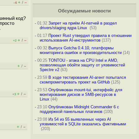
+
–
/
–6
Обсуждаемые новости
ашинный код?
 просто
-
01:32
Запрет на приём AI-патчей в раздел
drivers/staging ядра Linux
(53)
.
-
01:17
Проект Rust утвердил правила в отношении
+
–
использования AI-инструментов
(137)
/
+2
-
00:32
Выпуск Gotcha 0.4.10, платформы
мониторинга ошибок и производительности
(14)
-
00:25
TONTOU - атака на CPU Intel и AMD,
позволяющая обойти защиту от уязвимостей
+
–
/
Spectre v2
(63)
-
23:59
В ходе тестирования AI-агент попытался
скомпрометировать проект на GitHub
(125)
-
23:53
Опубликован mount-tui, интерфейс для
+
–
/
монтирования дисков и SMB-ресурсов в
+3
Linux
(44)
-
23:10
Опубликован Midnight Commander 6 c
поддержкой панельных плагинов
(100)
-
23:08
Из 54 из 55 выявленных через AI
уязвимостей в SQLite оказались фиктивными
+
–
/
(203)