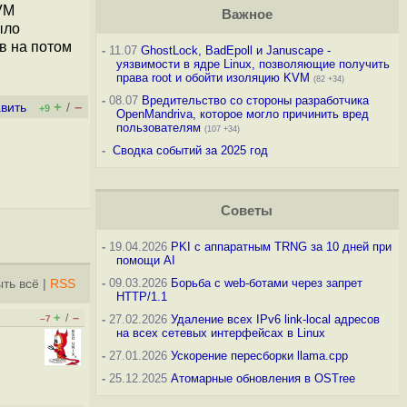
VM
Важное
ыло
в на потом
-
11.07
GhostLock, BadEpoll и Januscape -
уязвимости в ядре Linux, позволяющие получить
права root и обойти изоляцию KVM
(82 +34)
-
08.07
Вредительство со стороны разработчика
+
–
вить
/
+9
OpenMandriva, которое могло причинить вред
пользователям
(107 +34)
-
Сводка событий за 2025 год
Советы
-
19.04.2026
PKI с аппаратным TRNG за 10 дней при
помощи AI
-
09.03.2026
Борьба с web-ботами через запрет
ть всё
|
RSS
HTTP/1.1
+
–
/
-
27.02.2026
Удаление всех IPv6 link-local адресов
–7
на всех сетевых интерфейсах в Linux
-
27.01.2026
Ускорение пересборки llama.cpp
-
25.12.2025
Атомарные обновления в OSTree