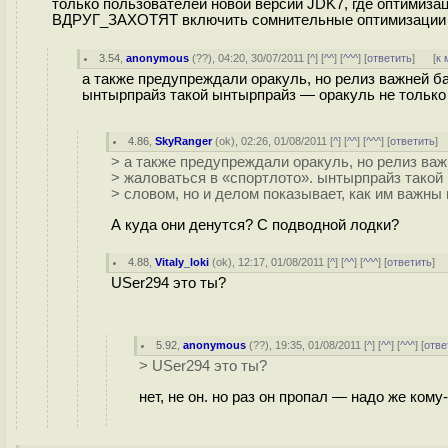
только пользователей новой версии JDK7, где оптимиза
ВДРУГ_ЗАХОТЯТ включить сомнительные оптимизации J
3.54
,
anonymous
(
??
), 04:20, 30/07/2011 [
^
] [
^^
] [
^^^
] [
ответить
]
[
к 
а также предупреждали оракуль, но релиз важней ба
ынтырпрайз такой ынтырпрайз — оракуль не только 
4.86
,
SkyRanger
(
ok
), 02:26, 01/08/2011 [
^
] [
^^
] [
^^^
] [
ответить
]
> а также предупреждали оракуль, но релиз важ
> жаловаться в «спортлото». ынтырпрайз такой
> словом, но и делом показывает, как им важны 
А куда они денутся? С подводной лодки?
4.88
,
Vitaly_loki
(
ok
), 12:17, 01/08/2011 [
^
] [
^^
] [
^^^
] [
ответить
]
USer294 это ты?
5.92
,
anonymous
(
??
), 19:35, 01/08/2011 [
^
] [
^^
] [
^^^
] [
отве
> USer294 это ты?
нет, не он. но раз он пропал — надо же кому-