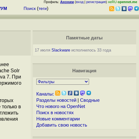
Профиль:
Аноним
(
вход
|
регистрация
)
неRU
opennet.me
РУМ
Поиск
(
теги
)
Памятные даты
17 июля
Slackware
исполнилось 33 года
анее
che Solr
Навигация
va 7. При
держимого
Каналы:
оторых
Разделы новостей
|
Сводные
 только в
Что нового на OpenNet
отложить
Поиск в новостях
новления
Новые комментарии
Добавить свою новость