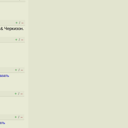
+
–
/
 & Черкизон.
+
–
/
+
–
/
азать
+
–
/
+
–
/
ать