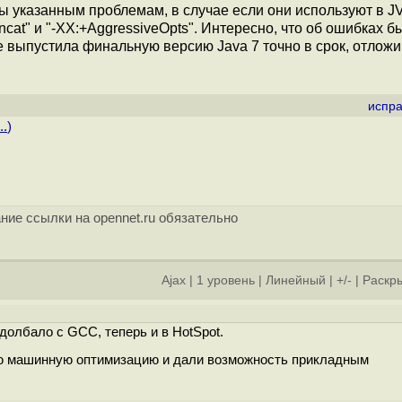
ы указанным проблемам, в случае если они используют в J
cat" и "-XX:+AggressiveOpts". Интересно, что об ошибках б
le выпустила финальную версию Java 7 точно в срок, отложи
испра
..
)
ние ссылки на opennet.ru обязательно
Ajax
|
1 уровень
|
Линейный
|
+/-
|
Раскры
олбало c GCC, теперь и в HotSpot.
ую машинную оптимизацию и дали возможность прикладным