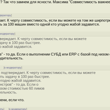
? Так что замнем для ясности. Максима "Совместимость важне
дератору
]
т. К черту совместимость, если вы можете на том же ширпот
ь за 100 машин вместо одной кто угодно жабой задавится.
 модератору
]
ерждает. К черту совместимость, если вы можете
дачу в 100 раз быстрее.
о жабой задавится.
в" - то да. Если о выполнении СУБД или ERP с базой под низом
водительность.
]
[
к модератору
]
подтверждает. К черту совместимость, если вы можете
ь задачу в 100 раз быстрее.
угодно жабой задавится.
стров" - то да. Если о
изом стоимостью 60 лимов
тельность.
ени, если что.
ить
]
[
к модератору
]