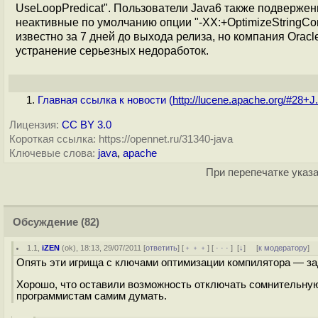
UseLoopPredicat". Пользователи Java6 также подвержен
неактивные по умолчанию опции "-XX:+OptimizeStringCon
известно за 7 дней до выхода релиза, но компания Orac
устранение серьезных недоработок.
Главная ссылка к новости (
http://lucene.apache.org/#28+J.
Лицензия:
CC BY 3.0
Короткая ссылка: https://opennet.ru/31340-java
Ключевые слова:
java
,
apache
При перепечатке указа
Обсуждение
(82)
1.1
,
iZEN
(
ok
), 18:13, 29/07/2011 [
ответить
] [
﹢﹢﹢
] [
· · ·
]
[
↓
] [
к модератору
]
Опять эти игрища с ключами оптимизации компилятора — зад
Хорошо, что оставили возможность отключать сомнительн
программистам самим думать.