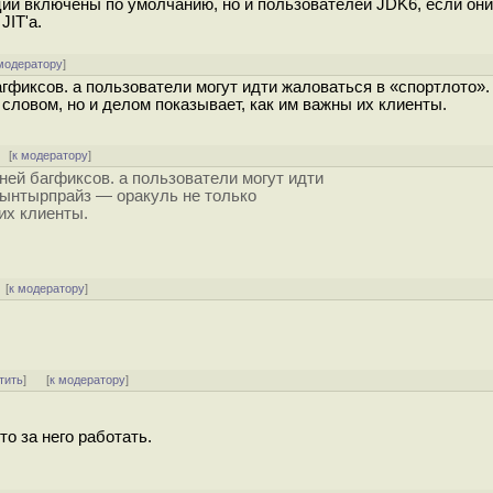
ции включены по умолчанию, но и пользователей JDK6, если они
IT'а.
модератору
]
гфиксов. а пользователи могут идти жаловаться в «спортлото».
словом, но и делом показывает, как им важны их клиенты.
[
к модератору
]
ней багфиксов. а пользователи могут идти
 ынтырпрайз — оракуль не только
их клиенты.
[
к модератору
]
тить
]
[
к модератору
]
то за него работать.