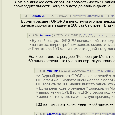
BTW, а в линаксе есть обратная совместимость? Полная
производительности" канула в лету да-авным-да-авно!
3.21
,
Аноним
(
-
), 19:21, 29/07/2011 [
^
] [
^^
] [
^^^
] [
ответить
]
[
↓
] [
к мо
Бурный расцвет GPGPU вычислений это подтверждае
железе смолотить задачу в 100 раз быстрее. Платит
4.37
,
Аноним
(
-
), 22:27, 29/07/2011 [
^
] [
^^
] [
^^^
] [
ответить
]
[
к
> Бурный расцвет GPGPU вычислений это подтв
> на том же ширпотребном железе смолотить за
> Платить за 100 машин вместо одной кто угодн
Если речь идет о рендере "Корпорации Монстро
60 лимов зелени - то ну его на хер такую произ
5.38
,
Аноним
(
-
), 22:28, 29/07/2011 [
^
] [
^^
] [
^^^
] [
ответить
>> Бурный расцвет GPGPU вычислений это 
>> на том же ширпотребном железе смолотит
>> Платить за 100 машин вместо одной кто 
> Если речь идет о рендере "Корпорации Мон
> выполнении СУБД или ERP с базой под н
> зелени - то ну его на хер такую производи
100 машин стоят всяко меньше 60 лямов зел
5.41
,
Crazy Alex
(
ok
), 22:48, 29/07/2011 [
^
] [
^^
] [
^^^
] [
ответ