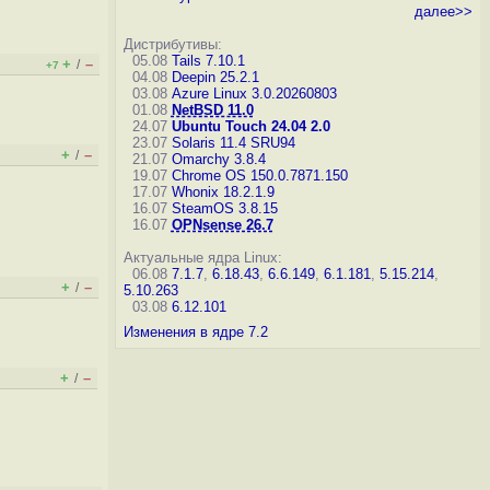
далее>>
Дистрибутивы:
05.08
Tails 7.10.1
+
–
/
+7
04.08
Deepin 25.2.1
03.08
Azure Linux 3.0.20260803
01.08
NetBSD 11.0
24.07
Ubuntu Touch 24.04 2.0
23.07
Solaris 11.4 SRU94
+
–
/
21.07
Omarchy 3.8.4
19.07
Chrome OS 150.0.7871.150
17.07
Whonix 18.2.1.9
16.07
SteamOS 3.8.15
16.07
OPNsense 26.7
Актуальные ядра Linux:
06.08
7.1.7
,
6.18.43
,
6.6.149
,
6.1.181
,
5.15.214
,
+
–
/
5.10.263
03.08
6.12.101
Изменения в ядре 7.2
+
–
/