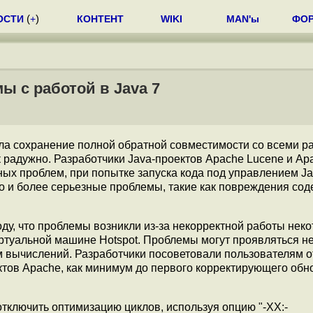
ОСТИ
(
+
)
КОНТЕНТ
WIKI
MAN'ы
ФО
ы с работой в Java 7
ала сохранение полной обратной совместимости со всеми р
 радужно. Разработчики Java-проектов Apache Lucene и Apa
ых проблем, при попытке запуска кода под управлением Ja
но и более серьезные проблемы, такие как повреждения со
ду, что проблемы возникли из-за некорректной работы нек
туальной машине Hotspot. Проблемы могут проявляться не
ам вычислений. Разработчики посоветовали пользователям 
ектов Apache, как минимум до первого корректирующего об
отключить оптимизацию циклов, используя опцию "-XX:-