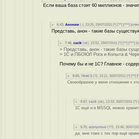
Если ваша база стоит 60 миллионов - значит 
6.43
,
Аноним
(
-
), 23:25, 29/07/2011 [
^
] [
^^
] [
^^^
] [
отве
Представь, анон - такие базы существую
7.46
,
zazik
(
ok
), 23:52, 29/07/2011 [
^
] [
^^
] [
^^^
] [
о
> Представь, анон - такие базы суще
> 1С и ПБОЮЛ Рога и Копыта & Черк
Почему бы и не 1С? Главное - соде
8.65
,
Vitold S
(
?
), 13:11, 30/07/2011 [
^
] [
^^
] [
Своеобразное у меня отношение к э
9.67
,
zazik
(
ok
), 13:33, 30/07/2011 [
^
] [
1С ещё и в MSSQL можно хранить 
9.70
,
anonymous
(
??
), 13:46, 30/07/20
да, мне тоже с тех пор ещё нрав