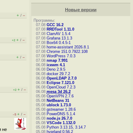
Новые версии
+
–
/
Программы:
07.08
GCC 16.2
07.08
RRDTool 1.11.0
07.08
ClamAV 1.5.4
07.08
Grafana 13.1.3
+
–
/
+2
07.08
Box64 0.4.5-1
07.08
home-assistant 2026.8.1
07.08
Chrome 151.0.7922.108
07.08
WordPress 7.0.3
+
–
/
07.08
nmap 7.991
06.08
icewm 4.1
06.08
Deno 2.9.5
06.08
docker 29.7.2
06.08
OpenLDAP 2.7.0
06.08
Eclipse 7.121.0
06.08
OpenCloud 7.2.3
+
–
/
+2
06.08
mesa 3d 26.2
05.08
OpenVPN 2.7.6
05.08
NetBeans 31
05.08
ublock 1.73.0
05.08
gstreamer 1.28.6
05.08
PowerDNS 5.1.4
+
–
/
–5
05.08
node.js 26.7.0
05.08
VSCode 1.132.0
05.08
Python 3.13.15, 3.14.7
 не
05.08
hyprland 0.56.2