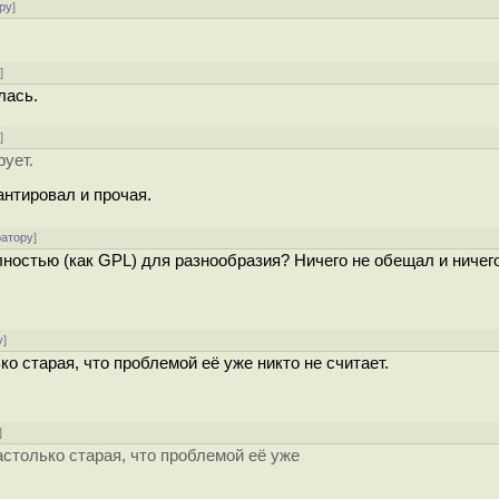
ру
]
у
]
лась.
у
]
рует.
антировал и прочая.
ратору
]
ностью (как GPL) для разнообразия? Ничего не обещал и ничег
у
]
 старая, что проблемой её уже никто не считает.
]
столько старая, что проблемой её уже