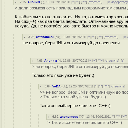
2.15
,
Аноним
(
-
), 19:13, 29/07/2011 [
^
] [
^^
] [
^^^
] [
ответить
]
[
к модератор
> дали возможность прикладным программистам самим 
К жабистам это не относится. Ну-ка, оптимизатор хрено
На сях(++) как два байта переслать. Оптимальнее вруч
некуда. Да, не портабельно, зато быстро и можно испо
3.25
,
cafebabe.ru
(
ok
), 19:39, 29/07/2011 [
^
] [
^^
] [
^^^
] [
ответить
]
[
к 
не вопрос, бери JNI и оптимизируй до посинения
4.63
,
Аноним
(
-
), 12:06, 30/07/2011 [
^
] [
^^
] [
^^^
] [
ответить
]
[
↓
] 
> не вопрос, бери JNI и оптимизируй до посинен
Только это явой уже не будет ;)
5.64
,
VoDA
(
ok
), 12:20, 30/07/2011 [
^
] [
^^
] [
^^^
] [
ответить
]
>> не вопрос, бери JNI и оптимизируй до по
> Только это явой уже не будет ;)
Так и ассемблер не является С++ :)
6.69
,
anonymous
(
??
), 13:44, 30/07/2011 [
^
] [
^^
] [
^^^
]
> Так и ассемблер не является С++ :)