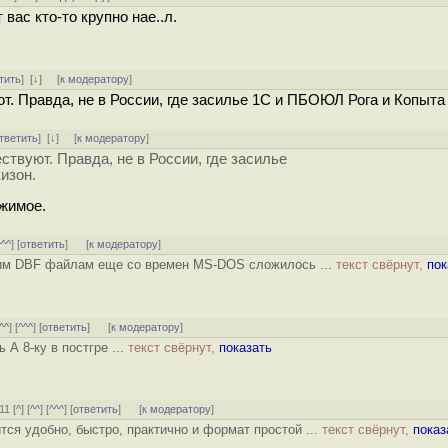
вас кто-то крупно нае..л.
тить
]
[
↓
] [
к модератору
]
т. Правда, не в России, где засилье 1С и ПБОЮЛ Рога и Копыта
тветить
]
[
↓
] [
к модератору
]
ствуют. Правда, не в России, где засилье
изон.
ржимое.
^^^
] [
ответить
]
[
к модератору
]
тим DBF файлам еще со времен MS-DOS сложилось ...
текст свёрнут,
пок
^^
] [
^^^
] [
ответить
]
[
к модератору
]
А 8-ку в постгре ...
текст свёрнут,
показать
11 [
^
] [
^^
] [
^^^
] [
ответить
]
[
к модератору
]
ится удобно, быстро, практично и формат простой ...
текст свёрнут,
показ