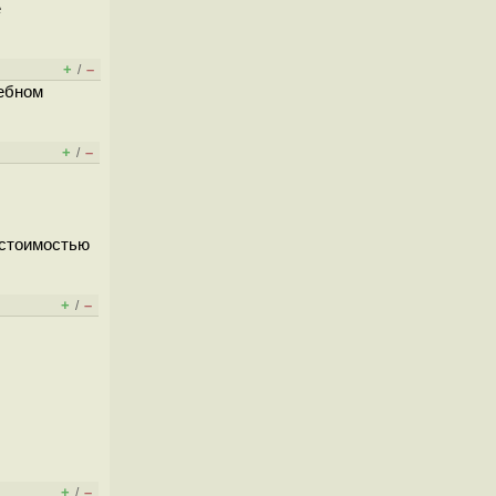
е
+
–
/
ребном
+
–
/
 стоимостью
+
–
/
+
–
/