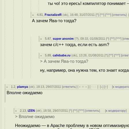
ты чо! это ересь! компилятор понимает —
4.81
,
FractalizeR
(
ok
), 16:48, 31/07/2011 [
^
] [
^^
] [
^^^
] [
ответить
]
А зачем Ява-то тогда?
5.87
,
super anonim
(
?
), 09:33, 01/08/2011 [
^
] [
^^
] [
^^^
] [
отв
зачем с/с++ тогда, если есть asm?
5.89
,
cafebabe.ru
(
ok
), 13:26, 01/08/2011 [
^
] [
^^
] [
^^^
] [
отве
> А зачем Ява-то тогда?
ну, например, она нужна тем, кто знает когд
1.2
,
plamya
(
ok
), 18:13, 29/07/2011 [
ответить
] [
﹢﹢﹢
] [
· · ·
]
[
↓
] [
↑
] [
к модерат
Вполне ожидаемо
2.13
,
iZEN
(
ok
), 18:58, 29/07/2011 [
^
] [
^^
] [
^^^
] [
ответить
]
[
к модератору
]
> Вполне ожидаемо
Неожидаемо — в Apache проблему в новом оптимизирующ