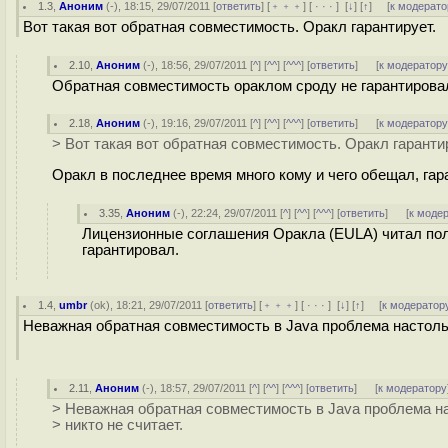
1.3
,
Аноним
(
-
), 18:15, 29/07/2011 [
ответить
] [
﹢﹢﹢
] [
· · ·
]
[
↓
] [
↑
] [
к модерато
Вот такая вот обратная совместимость. Оракл гарантирует.
2.10
,
Аноним
(
-
), 18:56, 29/07/2011 [
^
] [
^^
] [
^^^
] [
ответить
]
[
к модератор
Обратная совместимость ораклом сроду не гарантирова
2.18
,
Аноним
(
-
), 19:16, 29/07/2011 [
^
] [
^^
] [
^^^
] [
ответить
]
[
к модератор
> Вот такая вот обратная совместимость. Оракл гаранти
Оракл в последнее время много кому и чего обещал, гар
3.35
,
Аноним
(
-
), 22:24, 29/07/2011 [
^
] [
^^
] [
^^^
] [
ответить
]
[
к моде
Лицензионные соглашения Оракла (EULA) читал пол
гарантировал.
1.4
,
umbr
(
ok
), 18:21, 29/07/2011 [
ответить
] [
﹢﹢﹢
] [
· · ·
]
[
↓
] [
↑
] [
к модератор
Неважная обратная совместимость в Java проблема настолько
2.11
,
Аноним
(
-
), 18:57, 29/07/2011 [
^
] [
^^
] [
^^^
] [
ответить
]
[
к модератору
> Неважная обратная совместимость в Java проблема на
> никто не считает.