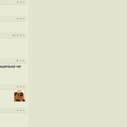
+
–
/
+
–
/
+
–
/
+1
+
–
/
ошеньки не
+
–
/
+
–
/