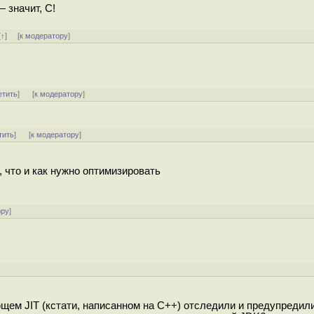
 значит, C!
[
↑
] [
к модератору
]
етить
]
[
к модератору
]
тить
]
[
к модератору
]
а, что и как нужно оптимизировать
ору
]
ем JIT (кстати, написанном на C++) отследили и предупредили