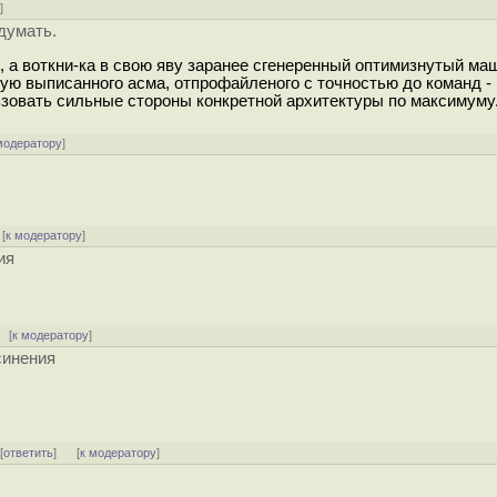
у
]
думать.
в, а воткни-ка в свою яву заранее сгенеренный оптимизнутый м
ную выписанного асма, отпрофайленого с точностью до команд -
льзовать сильные стороны конкретной архитектуры по максимуму
модератору
]
[
к модератору
]
ия
[
к модератору
]
синения
 [
ответить
]
[
к модератору
]