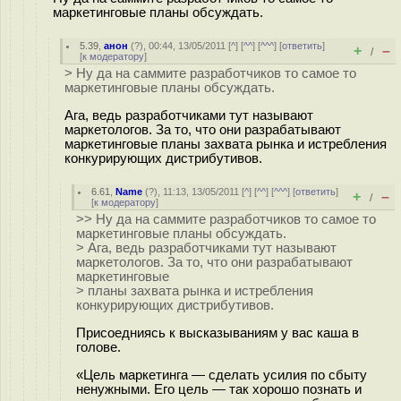
маркетинговые планы обсуждать.
5.39
,
анон
(
?
), 00:44, 13/05/2011 [
^
] [
^^
] [
^^^
] [
ответить
]
+
–
/
[
к модератору
]
> Ну да на саммите разработчиков то самое то
маркетинговые планы обсуждать.
Ага, ведь разработчиками тут называют
маркетологов. За то, что они разрабатывают
маркетинговые планы захвата рынка и истребления
конкурирующих дистрибутивов.
6.61
,
Name
(
?
), 11:13, 13/05/2011 [
^
] [
^^
] [
^^^
] [
ответить
]
+
–
/
[
к модератору
]
>> Ну да на саммите разработчиков то самое то
маркетинговые планы обсуждать.
> Ага, ведь разработчиками тут называют
маркетологов. За то, что они разрабатывают
маркетинговые
> планы захвата рынка и истребления
конкурирующих дистрибутивов.
Присоедниясь к высказываниям у вас каша в
голове.
«Цель маркетинга — сделать усилия по сбыту
ненужными. Его цель — так хорошо познать и