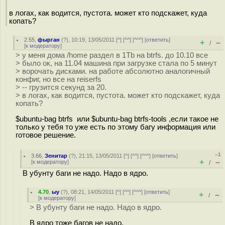
в логах, как водится, пустота. может кто подскажет, куда
копать?
2.55
,
фырган
(
?
), 10:19, 13/05/2011 [
^
] [
^^
] [
^^^
] [
ответить
]
+
–
/
[
к модератору
]
> у меня дома /home раздел в 1Tb на btrfs. до 10.10 все
> было ок, на 11.04 машина при загрузке стала по 5 минут
> ворочать дисками. на работе абсолютно аналогичный
конфиг, но все на reiserfs
> -- грузится секунд за 20.
> в логах, как водится, пустота. может кто подскажет, куда
копать?
$ubuntu-bag btrfs или $ubuntu-bag btrfs-tools ,если такое не
только у тебя то уже есть по этому багу информация или
готовое решение.
–1
3.66
,
Зенитар
(
?
), 21:15, 13/05/2011 [
^
] [
^^
] [
^^^
] [
ответить
]
+
–
[
к модератору
]
/
В убунту баги не надо. Надо в ядро.
4.70
,
ыу
(
?
), 08:21, 14/05/2011 [
^
] [
^^
] [
^^^
] [
ответить
]
+
–
/
[
к модератору
]
> В убунту баги не надо. Надо в ядро.
В ядро тоже багов не надо.