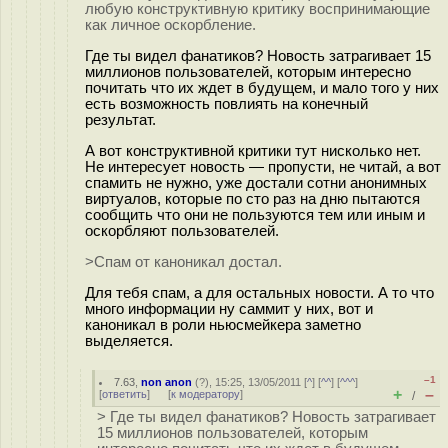
любую конструктивную критику воспринимающие
как личное оскорбление.
Где ты видел фанатиков? Новость затрагивает 15
миллионов пользователей, которым интересно
почитать что их ждет в будущем, и мало того у них
есть возможность повлиять на конечный
результат.
А вот конструктивной критики тут нисколько нет.
Не интересует новость — пропусти, не читай, а вот
спамить не нужно, уже достали сотни анонимных
виртуалов, которые по сто раз на дню пытаются
сообщить что они не пользуются тем или иным и
оскорбляют пользователей.
>Спам от каноникал достал.
Для тебя спам, а для остальных новости. А то что
много информации ну саммит у них, вот и
каноникал в роли ньюсмейкера заметно
выделяется.
–1
7.63
,
non anon
(
?
), 15:25, 13/05/2011 [
^
] [
^^
] [
^^^
]
+
–
[
ответить
]
[
к модератору
]
/
> Где ты видел фанатиков? Новость затрагивает
15 миллионов пользователей, которым