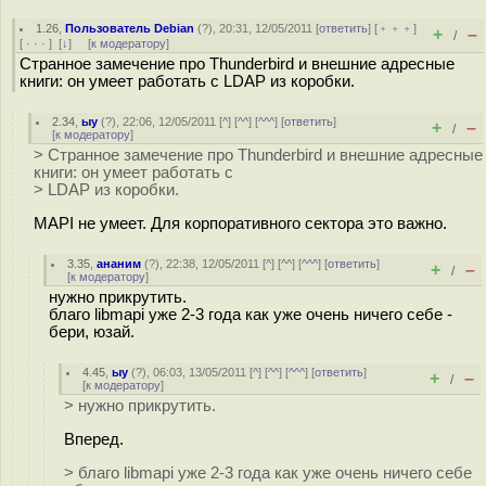
1.26
,
Пользователь Debian
(
?
), 20:31, 12/05/2011 [
ответить
] [
﹢﹢﹢
]
+
–
/
[
· · ·
]
[
↓
] [
к модератору
]
Странное замечение про Thunderbird и внешние адресные
книги: он умеет работать с LDAP из коробки.
2.34
,
ыу
(
?
), 22:06, 12/05/2011 [
^
] [
^^
] [
^^^
] [
ответить
]
+
–
/
[
к модератору
]
> Странное замечение про Thunderbird и внешние адресные
книги: он умеет работать с
> LDAP из коробки.
MAPI не умеет. Для корпоративного сектора это важно.
3.35
,
ананим
(
?
), 22:38, 12/05/2011 [
^
] [
^^
] [
^^^
] [
ответить
]
+
–
/
[
к модератору
]
нужно прикрутить.
благо libmapi уже 2-3 года как уже очень ничего себе -
бери, юзай.
4.45
,
ыу
(
?
), 06:03, 13/05/2011 [
^
] [
^^
] [
^^^
] [
ответить
]
+
–
/
[
к модератору
]
> нужно прикрутить.
Вперед.
> благо libmapi уже 2-3 года как уже очень ничего себе