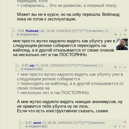
перейдем, хотя
> собирались... Это не развитие, а оперный театр.
Может вы не в курсе, но на unity перешли. Вейланд
пока не готов к эксплуатации.
–2
3.29
,
ffsdmad
(
ok
), 20:40, 12/05/2011 [
^
] [
^^
] [
^^^
] [
ответить
]
[
↑
]
+
–
[
к модератору
]
/
мне просто жутко надоело видеть как убунту уже в
следующем релизе собирается переходить на
вайлонд, а в другой отказывается от своих планов
на несколько лет и так ПОСТОЯННо
4.33
,
ыу
(
?
), 22:04, 12/05/2011 [
^
] [
^^
] [
^^^
] [
ответить
]
[
↓
]
+
–
/
[
к модератору
]
> мне просто жутко надоело видеть как убунту уже в
следующем релизе собирается
> переходить на вайлонд, а в другой отказывается от
своих планов на
> несколько лет и так ПОСТОЯННо
А мне жутко надоело видеть ноющих анонимусов, ну
не нравится тебе убунта ну не лезь.
Если что есть конструктивное сказать, скажи.
–1
5.37
,
анон
(
?
), 00:39, 13/05/2011 [
^
] [
^^
] [
^^^
] [
ответить
]
+
–
[
к модератору
]
/