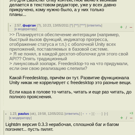
это для Launcher Unity контекстное меню к иконкам
делается в текстовом редакторе, уже у всех давно
прикручено, кому нужно было, а у них только
планы...
2.57
,
фырган
(
?
), 10:23, 13/05/2011 [
^
] [
^^
] [
^^^
] [
ответить
]
+
–
/
[
к модератору
]
>> Планируется обеспечение интеграции (например,
быстрый вызов функций, индикатор прогресса,
отображение статуса и т.п.) с оболочной Unity всех
приложений, поставляемых в базовой системе.
> Я не понял, в каждой десктоп-оболочке для этого свой
API?? Опять традиционный
> линуксовый зоопарк. Freedesktop-то на что придумали,
если они свою реализацию слепили?
Какой Freedesktop, причём он тут. Развитие функционала
Unity никак не коррелирует с freedesktop это разные вещи.
Если каша в голове то читать, читать и еще раз читать, до
полного прояснения.
+3
1.23
,
paulus
(
ok
), 19:58, 12/05/2011 [
ответить
] [
﹢﹢﹢
] [
· · ·
]
[
↑
]
+
–
[
к модератору
]
/
Lightdm версия 0.3.3 нерабочая, сплошной баг и багом
погоняет... пусть пилят.