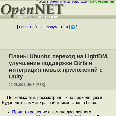
Профиль:
Аноним
(
вход
|
регистрация
)
неRU
opennet.me
[
новости
/
+++
|
форум
|
теги
|
]
Планы Ubuntu: переход на LightDM,
улучшение поддержки Btrfs и
интеграция новых приложений с
Unity
12.05.2011 15:43 (MSK)
Несколько тем, рассмотренных на проходящем в
Будапеште саммите разработчиков Ubuntu Linux:
Принято решение
о замене дисплейного