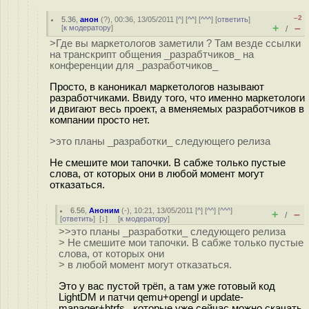
–2
5.36
,
анон
(
?
), 00:36, 13/05/2011 [
^
] [
^^
] [
^^^
] [
ответить
]
+
–
[
к модератору
]
/
>Где вы маркетологов заметили ? Там везде ссылки
на транскрипт общения _разрабтчиков_ на
конференции для _разработчиков_
Просто, в каноникал маркетологов называют
разработчиками. Ввиду того, что именно маркетологи
и двигают весь проект, а вменяемых разработчиков в
компании просто нет.
>это планы _разработки_ следующего релиза
Не смешите мои тапочки. В сабже только пустые
слова, от которых они в любой момент могут
отказаться.
6.56
,
Аноним
(
-
), 10:21, 13/05/2011 [
^
] [
^^
] [
^^^
]
+
–
/
[
ответить
]
[
↓
] [
к модератору
]
>>это планы _разработки_ следующего релиза
> Не смешите мои тапочки. В сабже только пустые
слова, от которых они
> в любой момент могут отказаться.
Это у вас пустой трёп, а там уже готовый код
LightDM и патчи qemu+opengl и update-
manager+btrfs , которые уже сейчас можно скачать