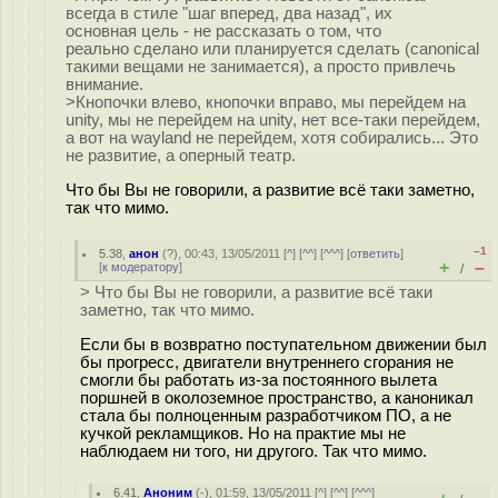
всегда в стиле "шаг вперед, два назад", их
основная цель - не рассказать о том, что
реально сделано или планируется сделать (canonical
такими вещами не занимается), а просто привлечь
внимание.
>Кнопочки влево, кнопочки вправо, мы перейдем на
unity, мы не перейдем на unity, нет все-таки перейдем,
а вот на wayland не перейдем, хотя собирались... Это
не развитие, а оперный театр.
Что бы Вы не говорили, а развитие всё таки заметно,
так что мимо.
–1
5.38
,
анон
(
?
), 00:43, 13/05/2011 [
^
] [
^^
] [
^^^
] [
ответить
]
+
–
[
к модератору
]
/
> Что бы Вы не говорили, а развитие всё таки
заметно, так что мимо.
Если бы в возвратно поступательном движении был
бы прогресс, двигатели внутреннего сгорания не
смогли бы работать из-за постоянного вылета
поршней в околоземное пространство, а каноникал
стала бы полноценным разработчиком ПО, а не
кучкой рекламщиков. Но на практие мы не
наблюдаем ни того, ни другого. Так что мимо.
6.41
,
Аноним
(
-
), 01:59, 13/05/2011 [
^
] [
^^
] [
^^^
]