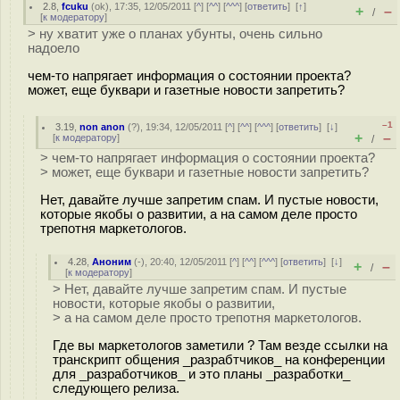
2.8
,
fcuku
(
ok
), 17:35, 12/05/2011 [
^
] [
^^
] [
^^^
] [
ответить
]
[
↑
]
+
–
/
[
к модератору
]
> ну хватит уже о планах убунты, очень сильно
надоело
чем-то напрягает информация о состоянии проекта?
может, еще буквари и газетные новости запретить?
–1
3.19
,
non anon
(
?
), 19:34, 12/05/2011 [
^
] [
^^
] [
^^^
] [
ответить
]
[
↓
]
+
–
[
к модератору
]
/
> чем-то напрягает информация о состоянии проекта?
> может, еще буквари и газетные новости запретить?
Нет, давайте лучше запретим спам. И пустые новости,
которые якобы о развитии, а на самом деле просто
трепотня маркетологов.
4.28
,
Аноним
(
-
), 20:40, 12/05/2011 [
^
] [
^^
] [
^^^
] [
ответить
]
[
↓
]
+
–
/
[
к модератору
]
> Нет, давайте лучше запретим спам. И пустые
новости, которые якобы о развитии,
> а на самом деле просто трепотня маркетологов.
Где вы маркетологов заметили ? Там везде ссылки на
транскрипт общения _разрабтчиков_ на конференции
для _разработчиков_ и это планы _разработки_
следующего релиза.