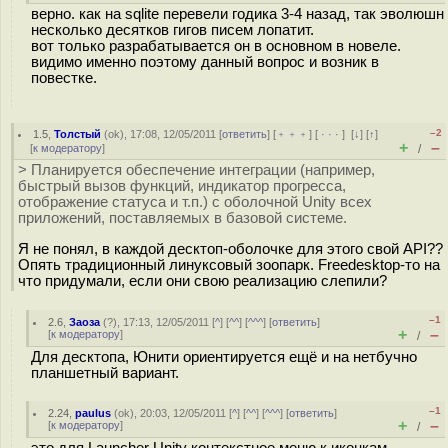
верно. как на sqlite перевели годика 3-4 назад, так эволюшн
несколько десятков гигов писем лопатит.
вот только разрабатывается он в основном в новеле.
видимо именно поэтому данный вопрос и возник в
повестке.
–2
1.5
,
Толстый
(
ok
), 17:08, 12/05/2011 [
ответить
] [
﹢﹢﹢
] [
· · ·
]
[
↓
] [
↑
]
+
–
[
к модератору
]
/
> Планируется обеспечение интеграции (например,
быстрый вызов функций, индикатор прогресса,
отображение статуса и т.п.) с оболочной Unity всех
приложений, поставляемых в базовой системе.
Я не понял, в каждой десктоп-оболочке для этого свой API??
Опять традиционный линуксовый зоопарк. Freedesktop-то на
что придумали, если они свою реализацию слепили?
–1
2.6
,
Заоза
(
?
), 17:13, 12/05/2011 [
^
] [
^^
] [
^^^
] [
ответить
]
+
–
[
к модератору
]
/
Для десктопа, Юнити ориентируется ещё и на нетбучно
планшетный вариант.
–1
2.24
,
paulus
(
ok
), 20:03, 12/05/2011 [
^
] [
^^
] [
^^^
] [
ответить
]
+
–
[
к модератору
]
/