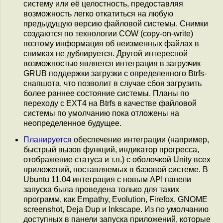
систему или её целостность, предоставляя
возможность легко откатиться на любую
предыдущую версию файловой системы. Снимки
создаются по технологии COW (copy-on-write)
поэтому информация об неизменных файлах в
снимках не дублируется. Другой интересной
возможностью является интеграция в загрузчик
GRUB поддержки загрузки с определенного Btrfs-
снапшота, что позволит в случае сбоя загрузить
более раннее состояние системы. Планы по
переходу с EXT4 на Btrfs в качестве файловой
системы по умолчанию пока отложены на
неопределенное будущее.
Планируется
обеспечение интеграции (например,
быстрый вызов функций, индикатор прогресса,
отображение статуса и т.п.) с оболочкой Unity всех
приложений, поставляемых в базовой системе. В
Ubuntu 11.04 интеграция с новым API панели
запуска была проведена только для таких
программ, как Empathy, Evolution, Firefox, GNOME
screenshot, Deja Dup и Inkscape. Из по умолчанию
доступных в панели запуска приложений, которые