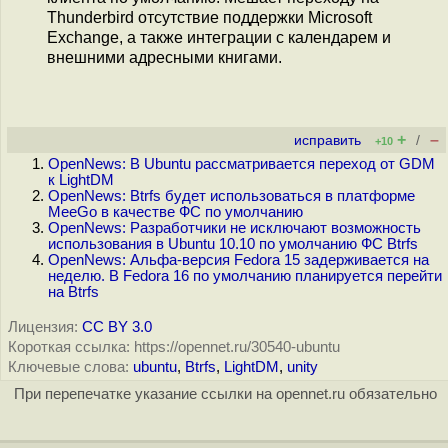
Thunderbird отсутствие поддержки Microsoft
Exchange, а также интеграции с календарем и
внешними адресными книгами.
+
–
исправить
/
+10
OpenNews: В Ubuntu рассматривается переход от GDM
к LightDM
OpenNews: Btrfs будет использоваться в платформе
MeeGo в качестве ФС по умолчанию
OpenNews: Разработчики не исключают возможность
использования в Ubuntu 10.10 по умолчанию ФС Btrfs
OpenNews: Альфа-версия Fedora 15 задерживается на
неделю. В Fedora 16 по умолчанию планируется перейти
на Btrfs
Лицензия:
CC BY 3.0
Короткая ссылка: https://opennet.ru/30540-ubuntu
Ключевые слова:
ubuntu
,
Btrfs
,
LightDM
,
unity
При перепечатке указание ссылки на opennet.ru обязательно