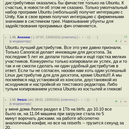
дистрибутивах оказались бы фичастее только на Ubuntu. К
счастью, в новости об этом не сказано. Только умолчальный
набор программ Ubuntu (небольшой) получит интеграцию с
Unity. Как в свое время получил интеграцию с фирменными
значками в системном трее. Навязывание убунты для
задействования программых фич отменяется.
+1
1.48
,
Аноним
(
-
), 07:07, 13/05/2011 [
ответить
] [
﹢﹢﹢
] [
· · ·
]
+
–
[
к модератору
]
/
Ubuntu лучший дистрибутив. Все это уже давно признали.
Только Canonical делает инновации для десктопа. За
последние 5 лет их делали только они и ещё горстка мелких
участников. Конкуренты только копировали их успех, да и то
так и не смогли сделать ни один удобный дистрибутив в
ответ. Если ты не согласен, назови нам хоть один успешный
Linux дистрибутив для для десктопа, кроме Ubuntu!!! А мы
посмеёмся над установкой из консоли, доустановкой из
исходников и настройкой из текстового редактора. Либо
тупым копированием успеха Ubuntu из костылей и глюков!
1.50
,
fresco
(
ok
), 08:01, 13/05/2011 [
ответить
] [
﹢﹢﹢
] [
· · ·
]
+
–
/
[
к модератору
]
у меня дома /home раздел в 1Tb на btrfs. до 10.10 все
было ок, на 11.04 машина при загрузке стала по 5
минут ворочать дисками. на работе абсолютно
аналогичный конфиг, но все на reiserfs -- грузится секунд за
20.