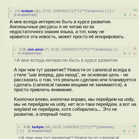
+4
2.4
,
luckym
(
ok
), 17:01, 12/05/2011 [
^
] [
^^
] [
^^^
] [
ответить
]
[
↓
] [
↑
]
+
–
[
к модератору
]
/
А мне всегда интересно быть в курсе развития.
Ангоязычные ресурсы я не читаю из-за
недостаточного знания языка, а тот, кому не
нравится эта новость, может просто её игнорировать.
–1
3.18
,
non anon
(
?
), 19:32, 12/05/2011 [
^
] [
^^
] [
^^^
] [
ответить
]
[
↓
]
+
–
[
к модератору
]
/
>А мне всегда интересно быть в курсе развития.
А при чем тут развитие? Новости от canonical всегда в
стиле "шаг вперед, два назад", их основная цель - не
рассказать о том, что реально сделано или планируется
сделать (canonical такими вещами не занимается), а
просто привлечь внимание.
Кнопочки влево, кнопочки вправо, мы перейдем на unity,
мы не перейдем на unity, нет все-таки перейдем, а вот на
wayland не перейдем, хотя собирались... Это не
развитие, а оперный театр.
+1
4.30
,
luckym
(
ok
), 20:52, 12/05/2011 [
^
] [
^^
] [
^^^
] [
ответить
]
+
–
[
↓
] [
к модератору
]
/
>А при чем тут развитие? Новости от canonical