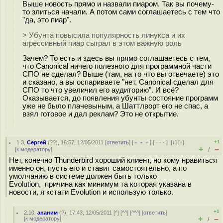
Выше новость прямо и назвали пиаром. Так вы почему-
то злиться начали. А потом сами соглашаетесь с тем что
"да, это пиар".
> Убунта повысила популярность линукса и их
агрессивный пиар сыграл в этом важную роль
Зачем? То есть и здесь вы прямо соглашаетесь с тем,
что Canonical ничего полезного для программной части
СПО не сделал? Выше (там, на то что вы отвечаете) это
и сказано, а вы оспариваете "нет, Canonical сделал для
СПО то что увеличил его аудиторию". И всё?
Оказывается, до появления убунты состояние программ
уже не было плачевыным, а Шаттлворт его не спас, а
взял готовое и дал реклам? Это не открытие.
+1
1.3
,
Сергей
(
??
), 16:57, 12/05/2011 [
ответить
] [
﹢﹢﹢
] [
· · ·
]
[
↓
] [
↑
]
+
–
[
к модератору
]
/
Нет, конечно Thunderbird хороший клиент, но кому нравиться
именно он, пусть его и ставит самостоятельно, а по
умолчанию в системе должен быть только
Evolution, причина как минимум та которая указана в
новости, я кстати Evolution и использую только.
+1
2.10
,
ананим
(
?
), 17:43, 12/05/2011 [
^
] [
^^
] [
^^^
] [
ответить
]
+
–
[
к модератору
]
/