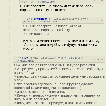
+
–
/
[
ответить
]
[
к модератору
]
Вы не поверите, но кнопочки таки перенесли
вправо, и на Unity таки перешли
7.43
,
SkyRanger
(
ok
), 02:52, 13/05/2011 [
^
] [
^^
] [
^^^
]
+
–
/
[
ответить
]
[
к модератору
]
> Вы не поверите, но кнопочки таки
перенесли вправо, и на Unity
> таки перешли
А что вам мешает поставить гном и в нем тему
"Ясность" или подобную и будут кнопочки на
месте :)
4.46
,
ыу
(
?
), 06:07, 13/05/2011 [
^
] [
^^
] [
^^^
] [
ответить
]
[
↑
]
+
–
/
[
к модератору
]
>>А мне всегда интересно быть в курсе развития.
> А при чем тут развитие? Новости от canonical всегда
в стиле "шаг
> вперед, два назад", их основная цель - не рассказать
о том,
> что реально сделано или планируется сделать
(canonical такими вещами не занимается),
> а просто привлечь внимание.
> Кнопочки влево, кнопочки вправо, мы перейдем на
unity, мы не перейдем на
> unity, нет все-таки перейдем, а вот на wayland не