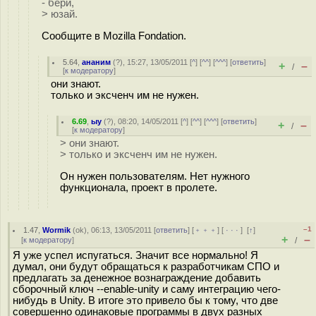
- бери,
> юзай.
Сообщите в Mozilla Fondation.
5.64
,
ананим
(
?
), 15:27, 13/05/2011 [
^
] [
^^
] [
^^^
] [
ответить
]
+
–
/
[
к модератору
]
они знают.
только и эксченч им не нужен.
6.69
,
ыу
(
?
), 08:20, 14/05/2011 [
^
] [
^^
] [
^^^
] [
ответить
]
+
–
/
[
к модератору
]
> они знают.
> только и эксченч им не нужен.
Он нужен пользователям. Нет нужного
функционала, проект в пролете.
–1
1.47
,
Wormik
(
ok
), 06:13, 13/05/2011 [
ответить
] [
﹢﹢﹢
] [
· · ·
]
[
↑
]
+
–
[
к модератору
]
/
Я уже успел испугаться. Значит все нормально! Я
думал, они будут обращаться к разработчикам СПО и
предлагать за денежное вознаграждение добавить
сборочный ключ --enable-unity и саму интеграцию чего-
нибудь в Unity. В итоге это привело бы к тому, что две
совершенно одинаковые программы в двух разных