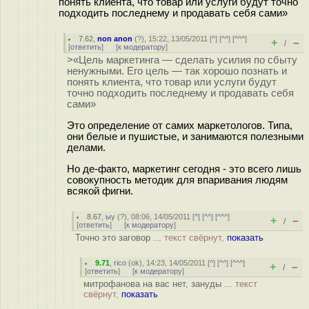
понять клиента, что товар или услуги будут точно
подходить последнему и продавать себя сами»
7.62
,
non anon
(
?
), 15:22, 13/05/2011 [
^
] [
^^
] [
^^^
]
+
–
/
[
ответить
]
[
к модератору
]
>«Цель маркетинга — сделать усилия по сбыту
ненужными. Его цель — так хорошо познать и
понять клиента, что товар или услуги будут
точно подходить последнему и продавать себя
сами»
Это определение от самих маркетологов. Типа,
они белые и пушистые, и занимаются полезными
делами.
Но де-факто, маркетинг сегодня - это всего лишь
совокупность методик для впаривания людям
всякой фигни.
8.67
,
ыу
(
?
), 08:06, 14/05/2011 [
^
] [
^^
] [
^^^
]
+
–
/
[
ответить
]
[
к модератору
]
Точно это заговор ...
текст свёрнут,
показать
9.71
,
rico
(
ok
), 14:23, 14/05/2011 [
^
] [
^^
] [
^^^
]
+
–
/
[
ответить
]
[
к модератору
]
митрофанова на вас нет, зануды ...
текст
свёрнут,
показать