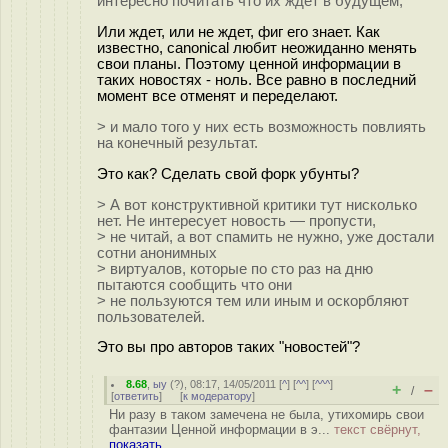
интересно почитать что их ждет в будущем,
Или ждет, или не ждет, фиг его знает. Как
известно, canonical любит неожиданно менять
свои планы. Поэтому ценной информации в
таких новостях - ноль. Все равно в последний
момент все отменят и переделают.
> и мало того у них есть возможность повлиять
на конечный результат.
Это как? Сделать свой форк убунты?
> А вот конструктивной критики тут нисколько
нет. Не интересует новость — пропусти,
> не читай, а вот спамить не нужно, уже достали
сотни анонимных
> виртуалов, которые по сто раз на дню
пытаются сообщить что они
> не пользуются тем или иным и оскорбляют
пользователей.
Это вы про авторов таких "новостей"?
8.68
,
ыу
(
?
), 08:17, 14/05/2011 [
^
] [
^^
] [
^^^
]
+
–
/
[
ответить
]
[
к модератору
]
Ни разу в таком замечена не была, утихомирь свои
фантазии Ценной информации в э...
текст свёрнут,
показать