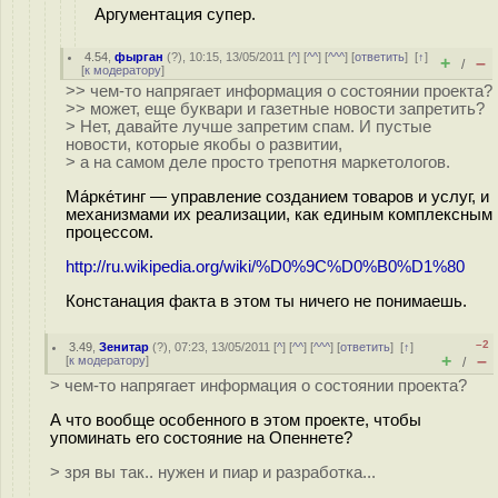
Аргументация супер.
4.54
,
фырган
(
?
), 10:15, 13/05/2011 [
^
] [
^^
] [
^^^
] [
ответить
]
[
↑
]
+
–
/
[
к модератору
]
>> чем-то напрягает информация о состоянии проекта?
>> может, еще буквари и газетные новости запретить?
> Нет, давайте лучше запретим спам. И пустые
новости, которые якобы о развитии,
> а на самом деле просто трепотня маркетологов.
Ма́рке́тинг — управление созданием товаров и услуг, и
механизмами их реализации, как единым комплексным
процессом.
http://ru.wikipedia.org/wiki/%D0%9C%D0%B0%D1%80
Констанация факта в этом ты ничего не понимаешь.
–2
3.49
,
Зенитар
(
?
), 07:23, 13/05/2011 [
^
] [
^^
] [
^^^
] [
ответить
]
[
↑
]
+
–
[
к модератору
]
/
> чем-то напрягает информация о состоянии проекта?
А что вообще особенного в этом проекте, чтобы
упоминать его состояние на Опеннете?
> зря вы так.. нужен и пиар и разработка...