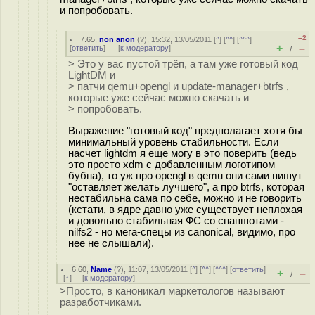
и попробовать.
–2
7.65
,
non anon
(
?
), 15:32, 13/05/2011 [
^
] [
^^
] [
^^^
]
+
–
[
ответить
]
[
к модератору
]
/
> Это у вас пустой трёп, а там уже готовый код
LightDM и
> патчи qemu+opengl и update-manager+btrfs ,
которые уже сейчас можно скачать и
> попробовать.
Выражение "готовый код" предполагает хотя бы
минимальный уровень стабильности. Если
насчет lightdm я еще могу в это поверить (ведь
это просто xdm с добавленным логотипом
бубна), то уж про opengl в qemu они сами пишут
"оставляет желать лучшего", а про btrfs, которая
нестабильна сама по себе, можно и не говорить
(кстати, в ядре давно уже существует неплохая
и довольно стабильная ФС со снапшотами -
nilfs2 - но мега-спецы из canonical, видимо, про
нее не слышали).
6.60
,
Name
(
?
), 11:07, 13/05/2011 [
^
] [
^^
] [
^^^
] [
ответить
]
+
–
/
[
↑
] [
к модератору
]
>Просто, в каноникал маркетологов называют
разработчиками.