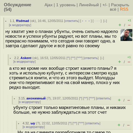
Обсуждение
Ajax
|
1 уровень
|
Линейный
|
+/-
|
Раскрыть
(54)
всё
|
RSS
+1
1.1
,
ffsdmad
(
ok
), 16:46, 12/05/2011 [
ответить
] [
﹢﹢﹢
] [
· · ·
]
[
↓
]
+
–
[
к модератору
]
/
ну хватит уже о планах убунты, очень сильно надоело
новости и успехи убунты радуют, но вот планы, мы то
прекрасно понимаем, что сегодня они говорят одно, а
завтра сделают другое и всё равно по своему
+1
2.2
,
Askent
(
ok
), 16:53, 12/05/2011 [
^
] [
^^
] [
^^^
] [
ответить
]
[
↓
]
+
–
[
к модератору
]
/
а кто же кроме них вообще строит какието планы? я
хоть и использую кубунту, с интересом смотрю куда
стремиться юнити, и что из этого выйдет. Молодцы
они что перепиливают всё на свой манер, плохо у них
редко выходит.
3.15
,
анонимный
(
?
), 19:07, 12/05/2011 [
^
] [
^^
] [
^^^
] [
ответить
]
+
–
/
[
к модератору
]
убунту строит только маркетинговые планы, и никаких
больше, не нужно заблуждаться на этот счет
4.32
,
ыу
(
?
), 22:02, 12/05/2011 [
^
] [
^^
] [
^^^
] [
ответить
]
+
–
/
[
к модератору
]
Ну да на саммите разработчиков то самое то