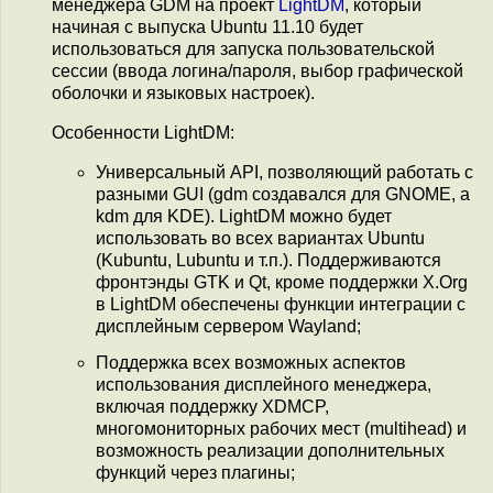
менеджера GDM на проект
LightDM
, который
начиная с выпуска Ubuntu 11.10 будет
использоваться для запуска пользовательской
сессии (ввода логина/пароля, выбор графической
оболочки и языковых настроек).
Особенности LightDM:
Универсальный API, позволяющий работать с
разными GUI (gdm создавался для GNOME, а
kdm для KDE). LightDM можно будет
использовать во всех вариантах Ubuntu
(Kubuntu, Lubuntu и т.п.). Поддерживаются
фронтэнды GTK и Qt, кроме поддержки X.Org
в LightDM обеспечены функции интеграции с
дисплейным сервером Wayland;
Поддержка всех возможных аспектов
использования дисплейного менеджера,
включая поддержку XDMCP,
многомониторных рабочих мест (multihead) и
возможность реализации дополнительных
функций через плагины;