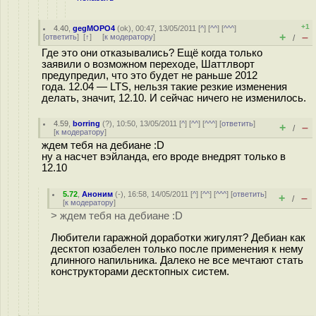
+1
4.40
,
gegMOPO4
(
ok
), 00:47, 13/05/2011 [
^
] [
^^
] [
^^^
]
+
–
[
ответить
]
[
↑
] [
к модератору
]
/
Где это они отказывались? Ещё когда только
заявили о возможном переходе, Шаттлворт
предупредил, что это будет не раньше 2012
года. 12.04 — LTS, нельзя такие резкие изменения
делать, значит, 12.10. И сейчас ничего не изменилось.
4.59
,
borring
(
?
), 10:50, 13/05/2011 [
^
] [
^^
] [
^^^
] [
ответить
]
+
–
/
[
к модератору
]
ждем тебя на дебиане :D
ну а насчет вэйланда, его вроде внедрят только в
12.10
5.72
,
Аноним
(
-
), 16:58, 14/05/2011 [
^
] [
^^
] [
^^^
] [
ответить
]
+
–
/
[
к модератору
]
> ждем тебя на дебиане :D
Любители гаражной доработки жигулят? Дебиан как
десктоп юзабелен только после применения к нему
длинного напильника. Далеко не все мечтают стать
конструкторами десктопных систем.