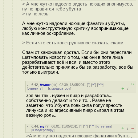
> А мне жутко надоело видеть ноющих анонимусов,
ну не нравится тебе убунта
> ну не лезь.
А мне жутко надоели ноющие фанатики убунты,
любую конструктивную критику воспринимающие
как личное оскорбление.
> Если что есть конструктивное сказать, скажи.
Спам от каноникал достал. Если бы они перестали
шатмповать новости о том, как они в поте лица
разрабатывают всё и вся, и вместо этого
действительно принялись бы за разработку, все бы
только выиграли.
+2
6.42
,
Avator
(
ok
), 02:39, 13/05/2011 [
^
] [
^^
] [
^^^
]
+
–
[
ответить
]
[
к модератору
]
/
зря вы так.. нужен и пиар и разработка...
собственно делают и то и то... Разве не
заметно, что Убунта повысила популярность
линукса и их агрессивный пиар сыграл в этом
важную роль...
6.44
,
ыу
(
?
), 06:01, 13/05/2011 [
^
] [
^^
] [
^^^
] [
ответить
]
+
–
/
[
к модератору
]
>А мне жутко надоели ноющие фанатики убунты,