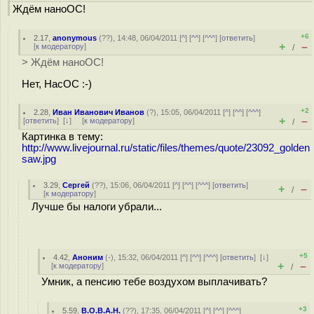
Ждём наноОС!
+6
2.17
,
anonymous
(
??
), 14:48, 06/04/2011 [
^
] [
^^
] [
^^^
] [
ответить
]
+
–
[
к модератору
]
/
> Ждём наноОС!
Нет, НасОС :-)
+2
2.28
,
Иван Иванович Иванов
(
?
), 15:05, 06/04/2011 [
^
] [
^^
] [
^^^
]
+
–
[
ответить
]
[
↓
] [
к модератору
]
/
Картинка в тему:
http://www.livejournal.ru/static/files/themes/quote/23092_golden
saw.jpg
3.29
,
Сергей
(
??
), 15:06, 06/04/2011 [
^
] [
^^
] [
^^^
] [
ответить
]
+
–
/
[
к модератору
]
Лучше бы налоги убрали...
+5
4.42
,
Аноним
(
-
), 15:32, 06/04/2011 [
^
] [
^^
] [
^^^
] [
ответить
]
[
↓
]
+
–
[
к модератору
]
/
Умник, а пенсию тебе воздухом выплачивать?
+3
5.59
,
B.O.B.A.H.
(
??
), 17:35, 06/04/2011 [
^
] [
^^
] [
^^^
]