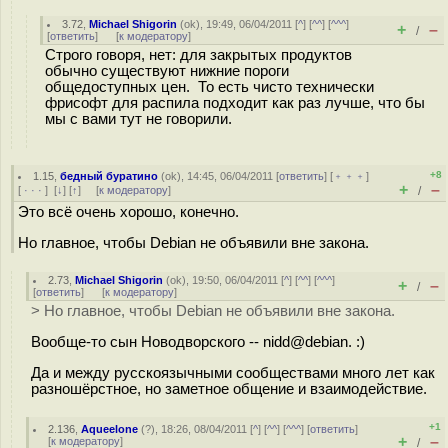
3.72
,
Michael Shigorin
(
ok
), 19:49, 06/04/2011 [
^
] [
^^
] [
^^^
]
+
–
/
[
ответить
]
[
к модератору
]
Строго говоря, нет: для закрытых продуктов
обычно существуют нижние пороги
общедоступных цен. То есть чисто технически
фрисофт для распила подходит как раз лучше, что бы
мы с вами тут не говорили.
+8
1.15
,
бедный буратино
(
ok
), 14:45, 06/04/2011 [
ответить
] [
﹢﹢﹢
]
+
–
[
· · ·
]
[
↓
] [
↑
] [
к модератору
]
/
Это всё очень хорошо, конечно.
Но главное, чтобы Debian не объявили вне закона.
2.73
,
Michael Shigorin
(
ok
), 19:50, 06/04/2011 [
^
] [
^^
] [
^^^
]
+
–
/
[
ответить
]
[
к модератору
]
> Но главное, чтобы Debian не объявили вне закона.
Вообще-то сын Новодворского -- nidd@debian. :)
Да и между русскоязычными сообществами много лет как
разношёрстное, но заметное общение и взаимодействие.
+1
2.136
,
Aqueelone
(
?
), 18:26, 08/04/2011 [
^
] [
^^
] [
^^^
] [
ответить
]
+
–
[
к модератору
]
/