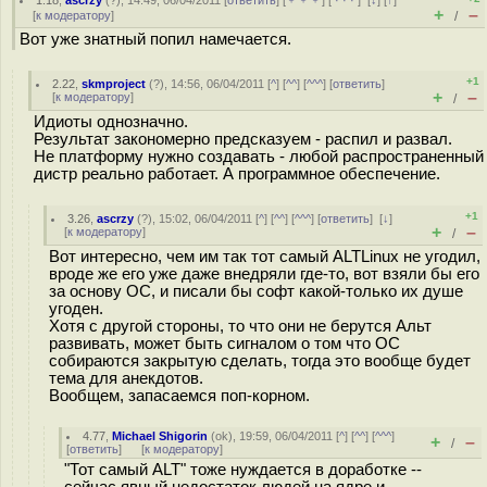
1.18
,
ascrzy
(
?
), 14:49, 06/04/2011 [
ответить
] [
﹢﹢﹢
] [
· · ·
]
[
↓
] [
↑
]
+
–
[
к модератору
]
/
Вот уже знатный попил намечается.
+1
2.22
,
skmproject
(
?
), 14:56, 06/04/2011 [
^
] [
^^
] [
^^^
] [
ответить
]
+
–
[
к модератору
]
/
Идиоты однозначно.
Результат закономерно предсказуем - распил и развал.
Не платформу нужно создавать - любой распространенный
дистр реально работает. А программное обеспечение.
+1
3.26
,
ascrzy
(
?
), 15:02, 06/04/2011 [
^
] [
^^
] [
^^^
] [
ответить
]
[
↓
]
+
–
[
к модератору
]
/
Вот интересно, чем им так тот самый ALTLinux не угодил,
вроде же его уже даже внедряли где-то, вот взяли бы его
за основу ОС, и писали бы софт какой-только их душе
угоден.
Хотя с другой стороны, то что они не берутся Альт
развивать, может быть сигналом о том что ОС
собираются закрытую сделать, тогда это вообще будет
тема для анекдотов.
Вообщем, запасаемся поп-корном.
4.77
,
Michael Shigorin
(
ok
), 19:59, 06/04/2011 [
^
] [
^^
] [
^^^
]
+
–
/
[
ответить
]
[
к модератору
]
"Тот самый ALT" тоже нуждается в доработке --