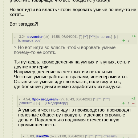
Но вот идти во власть чтобы воровать умные почему-то не
хотят...
Вот загадка?!
+4
3.24
,
devcoder
(
ok
), 14:58, 06/04/2011 [
^
] [
^^
] [
^^^
] [
ответить
]
[
↓
]
+
–
[
к модератору
]
/
> Но вот идти во власть чтобы воровать умные
почему-то не хотят...
Ты путаешь, кроме деления на умных и глупых, есть и
другие критерии.
Например, деление на честных и и остальных.
Честные умные работают врачами, инженерами и т.п.
Остальные умные идут во власть, политику и т.п.,
где большие деньги можно заработать из воздуха.
+2
4.54
,
Производитель
(
?
), 16:43, 06/04/2011 [
^
] [
^^
] [
^^^
]
+
–
[
ответить
]
[
↓
] [
к модератору
]
/
А умные и честные идут в производство, производят
полезные обществу продукты и делают огромные
деньги. Параллельно поднимая отечественную
промышленность.
5.83
,
User294
(
ok
), 21:08, 06/04/2011 [
^
] [
^^
] [
^^^
] [
ответить
]
+
–