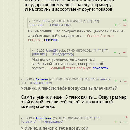
государственной валюты на еду, к примеру.
И на огромный ассортимент других товаров.
+1
7.117
,
Name
(
?
), 00:03, 08/04/2011 [
^
] [
^^
] [
^^^
]
+
–
[
ответить
]
[
к модератору
]
/
Вы не поняли, что придаёт деньгам ценность Раньше
это был золотой стандарт, зол...
большой текст
свёрнут,
показать
8.130
,
User294
(
ok
), 17:40, 08/04/2011 [
^
] [
^^
] [
^^^
]
+
–
/
[
ответить
]
[
к модератору
]
Мир полон условностей Знаете, а с
глобальной точки зрения, навороченный
гаджет ...
большой текст свёрнут,
показать
5.106
,
Аноним
(
-
), 11:50, 07/04/2011 [
^
] [
^^
] [
^^^
] [
ответить
]
+
–
/
[
↑
] [
к модератору
]
>Умник, а пенсию тебе воздухом выплачивать?
Сам ты умник и еще +5 таких как ты... Озвуч размер
этой самой пенсии сейчас, а? И прожиточный
минимум заодно.
–1
5.133
,
Aqueelone
(
?
), 18:20, 08/04/2011 [
^
] [
^^
] [
^^^
]
+
–
[
ответить
]
[
к модератору
]
/
> Умник, а пенсию тебе воздухом