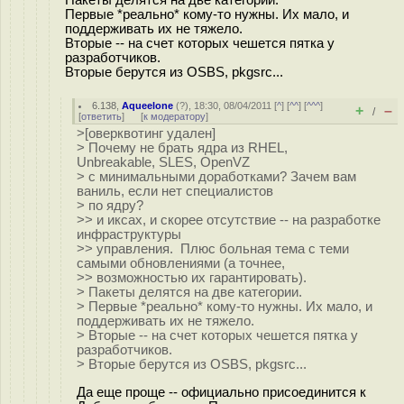
Первые *реально* кому-то нужны. Их мало, и
поддерживать их не тяжело.
Вторые -- на счет которых чешется пятка у
разработчиков.
Вторые берутся из OSBS, pkgsrc...
6.138
,
Aqueelone
(
?
), 18:30, 08/04/2011 [
^
] [
^^
] [
^^^
]
+
–
/
[
ответить
]
[
к модератору
]
>[оверквотинг удален]
> Почему не брать ядра из RHEL,
Unbreakable, SLES, OpenVZ
> с минимальными доработками? Зачем вам
ваниль, если нет специалистов
> по ядру?
>> и иксах, и скорее отсутствие -- на разработке
инфраструктуры
>> управления. Плюс больная тема с теми
самыми обновлениями (а точнее,
>> возможностью их гарантировать).
> Пакеты делятся на две категории.
> Первые *реально* кому-то нужны. Их мало, и
поддерживать их не тяжело.
> Вторые -- на счет которых чешется пятка у
разработчиков.
> Вторые берутся из OSBS, pkgsrc...
Да еще проще -- официально присоединится к