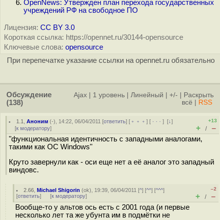
OpenNews: Утвержден план перехода государственных
учреждений РФ на свободное ПО
Лицензия:
CC BY 3.0
Короткая ссылка: https://opennet.ru/30144-opensource
Ключевые слова:
opensource
При перепечатке указание ссылки на opennet.ru обязательно
Обсуждение
Ajax
|
1 уровень
|
Линейный
|
+/-
|
Раскрыть
(138)
всё
|
RSS
+13
1.1
,
Аноним
(
-
), 14:22, 06/04/2011 [
ответить
] [
﹢﹢﹢
] [
· · ·
]
[
↓
]
+
–
[
к модератору
]
/
"функциональная идентичность с западными аналогами,
такими как ОС Windows"
Круто завернули как - оси еще нет а её аналог это западный
виндовс.
–2
2.66
,
Michael Shigorin
(
ok
), 19:39, 06/04/2011 [
^
] [
^^
] [
^^^
]
+
–
[
ответить
]
[
к модератору
]
/
Вообще-то у альтов ось есть с 2001 года (и первые
несколько лет та же убунта им в подмётки не