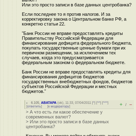
Или это просто записи в базе данных центробанка?
Если последнее то я против налогов. И за
корректировку закона о Центральном банке РФ, а
конкретно статьи 22.
"Банк России не вправе предоставлять кредиты
Правительству Российской Федерации для
финансирования дефицита федерального бюджета,
покупать государственные ценные бумаги при их
первичном размещении, за исключением тех
случаев, когда это предусматривается
федеральным законом о федеральном бюджете.
Банк России не вправе предоставлять кредиты для
финансирования дефицитов бюджетов
государственных внебюджетных фондов, бюджетов
субъектов Российской Федерации и местных
бюджетов."
6.105
,
ABATAPA
(
ok
), 11:33, 07/04/2011 [
^
] [
^^
] [
^^^
]
+
–
/
[
ответить
]
[
к модератору
]
> А что есть ли какое обеспечение у
современных валют?
> Или это просто записи в базе данных
центробанка?
Конечно. Вы можете пойти и обменять знаки