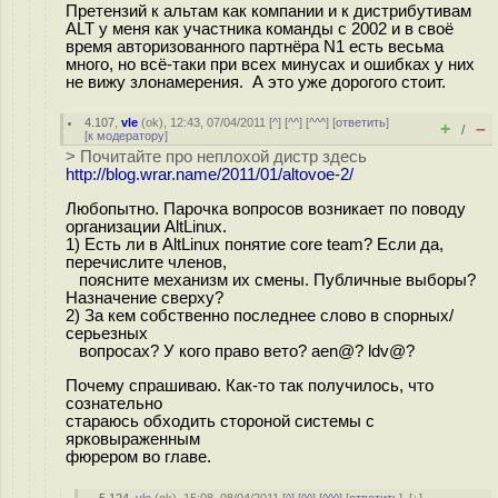
Претензий к альтам как компании и к дистрибутивам
ALT у меня как участника команды с 2002 и в своё
время авторизованного партнёра N1 есть весьма
много, но всё-таки при всех минусах и ошибках у них
не вижу злонамерения. А это уже дорогого стоит.
4.107
,
vle
(
ok
), 12:43, 07/04/2011 [
^
] [
^^
] [
^^^
] [
ответить
]
+
–
/
[
к модератору
]
> Почитайте про неплохой дистр здесь
http://blog.wrar.name/2011/01/altovoe-2/
Любопытно. Парочка вопросов возникает по поводу
организации AltLinux.
1) Есть ли в AltLinux понятие core team? Если да,
перечислите членов,
поясните механизм их смены. Публичные выборы?
Назначение сверху?
2) За кем собственно последнее слово в спорных/
серьезных
вопросах? У кого право вето? aen@? ldv@?
Почему спрашиваю. Как-то так получилось, что
сознательно
стараюсь обходить стороной системы с
ярковыраженным
фюрером во главе.