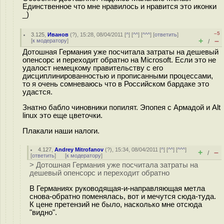
Единственное что мне нравилось и нравится это иконки
_)
–5
3.125
,
Иванов
(
?
), 15:28, 08/04/2011 [
^
] [
^^
] [
^^^
] [
ответить
]
+
–
[
к модератору
]
/
Дотошная Германия уже посчитала затраты на дешевый
опенсорс и переходит обратно на Microsoft. Если это не
удалост немецкому правительству с его
дисциплинированностью и прописанными процессами,
то я очень сомневаюсь что в Российском бардаке это
удастся.
Знатно бабло чиновники попилят. Эпопея с Армадой и Alt
linux это еще цветочки.
Плакали наши налоги.
4.127
,
Andrey Mitrofanov
(
?
), 15:34, 08/04/2011 [
^
] [
^^
] [
^^^
]
+
–
/
[
ответить
]
[
к модератору
]
> Дотошная Германия уже посчитала затраты на
дешевый опенсорс и переходит обратно
В Германиях руководящая-и-направляющая метла
снова-обратно поменялась, вот и мечутся сюда-туда.
К цене претензий не было, насколько мне отсюда
"видно".