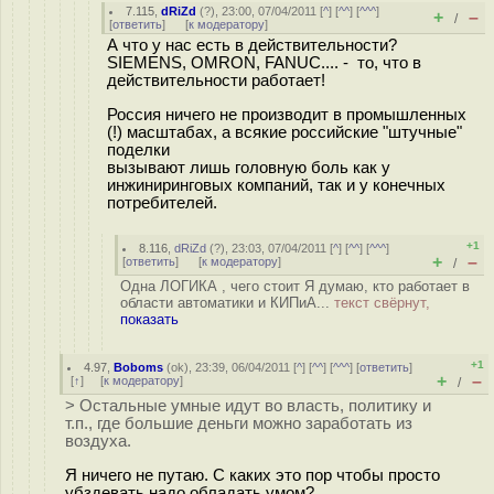
7.115
,
dRiZd
(
?
), 23:00, 07/04/2011 [
^
] [
^^
] [
^^^
]
+
–
/
[
ответить
]
[
к модератору
]
А что у нас есть в действительности?
SIEMENS, OMRON, FANUC.... - то, что в
действительности работает!
Россия ничего не производит в промышленных
(!) масштабах, а всякие российские "штучные"
поделки
вызывают лишь головную боль как у
инжиниринговых компаний, так и у конечных
потребителей.
+1
8.116
,
dRiZd
(
?
), 23:03, 07/04/2011 [
^
] [
^^
] [
^^^
]
+
–
[
ответить
]
[
к модератору
]
/
Одна ЛОГИКА , чего стоит Я думаю, кто работает в
области автоматики и КИПиА...
текст свёрнут,
показать
+1
4.97
,
Boboms
(
ok
), 23:39, 06/04/2011 [
^
] [
^^
] [
^^^
] [
ответить
]
+
–
[
↑
] [
к модератору
]
/
> Остальные умные идут во власть, политику и
т.п., где большие деньги можно заработать из
воздуха.
Я ничего не путаю. С каких это пор чтобы просто
убздевать надо обладать умом?