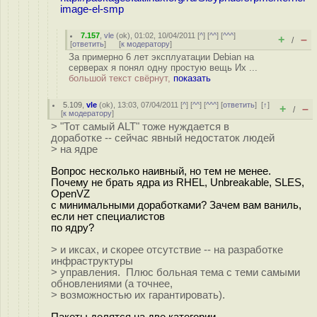
image-el-smp
7.157
,
vle
(
ok
), 01:02, 10/04/2011 [
^
] [
^^
] [
^^^
]
+
–
/
[
ответить
]
[
к модератору
]
За примерно 6 лет эксплуатации Debian на
серверах я понял одну простую вещь Их ...
большой текст свёрнут,
показать
5.109
,
vle
(
ok
), 13:03, 07/04/2011 [
^
] [
^^
] [
^^^
] [
ответить
]
[
↑
]
+
–
/
[
к модератору
]
> "Тот самый ALT" тоже нуждается в
доработке -- сейчас явный недостаток людей
> на ядре
Вопрос несколько наивный, но тем не менее.
Почему не брать ядра из RHEL, Unbreakable, SLES,
OpenVZ
с минимальными доработками? Зачем вам ваниль,
если нет специалистов
по ядру?
> и иксах, и скорее отсутствие -- на разработке
инфраструктуры
> управления. Плюс больная тема с теми самыми
обновлениями (а точнее,
> возможностью их гарантировать).
Пакеты делятся на две категории.