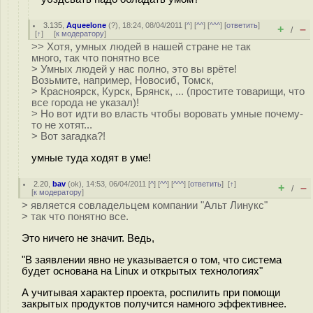
3.135
,
Aqueelone
(
?
), 18:24, 08/04/2011 [
^
] [
^^
] [
^^^
] [
ответить
]
+
–
/
[
↑
] [
к модератору
]
>> Хотя, умных людей в нашей стране не так
много, так что понятно все
> Умных людей у нас полно, это вы врёте!
Возьмите, например, Новосиб, Томск,
> Красноярск, Курск, Брянск, ... (простите товарищи, что
все города не указал)!
> Но вот идти во власть чтобы воровать умные почему-
то не хотят...
> Вот загадка?!
умные туда ходят в уме!
2.20
,
bav
(
ok
), 14:53, 06/04/2011 [
^
] [
^^
] [
^^^
] [
ответить
]
[
↑
]
+
–
/
[
к модератору
]
> является совладельцем компании "Альт Линукс"
> так что понятно все.
Это ничего не значит. Ведь,
"В заявлении явно не указывается о том, что система
будет основана на Linux и открытых технологиях"
А учитывая характер проекта, роспилить при помощи
закрытых продуктов получится намного эффективнее.