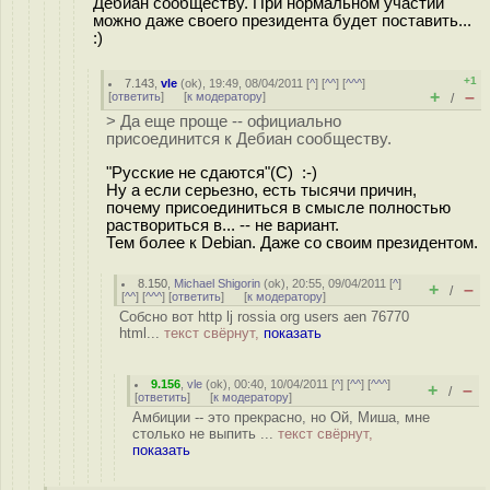
Дебиан сообществу. При нормальном участии
можно даже своего президента будет поставить...
:)
+1
7.143
,
vle
(
ok
), 19:49, 08/04/2011 [
^
] [
^^
] [
^^^
]
+
–
[
ответить
]
[
к модератору
]
/
> Да еще проще -- официально
присоединится к Дебиан сообществу.
"Русские не сдаются"(С) :-)
Ну а если серьезно, есть тысячи причин,
почему присоединиться в смысле полностью
раствориться в... -- не вариант.
Тем более к Debian. Даже со своим президентом.
8.150
,
Michael Shigorin
(
ok
), 20:55, 09/04/2011 [
^
]
+
–
/
[
^^
] [
^^^
] [
ответить
]
[
к модератору
]
Собсно вот http lj rossia org users aen 76770
html...
текст свёрнут,
показать
9.156
,
vle
(
ok
), 00:40, 10/04/2011 [
^
] [
^^
] [
^^^
]
+
–
/
[
ответить
]
[
к модератору
]
Амбиции -- это прекрасно, но Ой, Миша, мне
столько не выпить ...
текст свёрнут,
показать