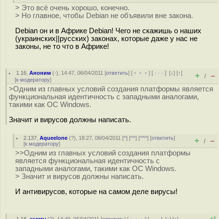
> Это всё очень хорошо, конечно.
> Но главное, чтобы Debian не объявили вне закона.
Debian он и в Африке Debian! Чего не скажишь о наших
(украинских||русских) законах, которые даже у нас не
законы, не то что в Африке!
1.16
,
Аноним
(
-
), 14:47, 06/04/2011 [
ответить
] [
﹢﹢﹢
] [
· · ·
]
[
↓
] [
↑
]
+
–
/
[
к модератору
]
>Одним из главных условий создания платформы является
функциональная идентичность с западными аналогами,
такими как ОС Windows.
Значит и вирусов должны написать.
2.137
,
Aqueelone
(
?
), 18:27, 08/04/2011 [
^
] [
^^
] [
^^^
] [
ответить
]
+
–
/
[
к модератору
]
>>Одним из главных условий создания платформы
является функциональная идентичность с
западными аналогами, такими как ОС Windows.
> Значит и вирусов должны написать.
И антивирусов, которые на самом деле вирусы!
+2