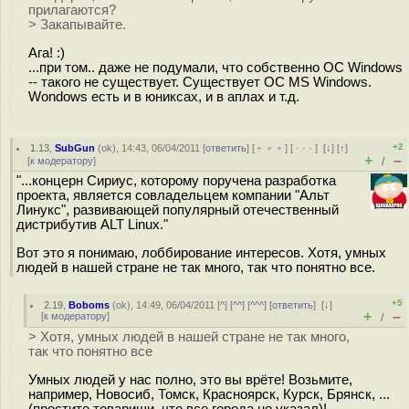
прилагаются?
> Закапывайте.
Ага! :)
...при том.. даже не подумали, что собственно ОС Windows
-- такого не существует. Существует ОС MS Windows.
Wondows есть и в юниксах, и в аплах и т.д.
+2
1.13
,
SubGun
(
ok
), 14:43, 06/04/2011 [
ответить
] [
﹢﹢﹢
] [
· · ·
]
[
↓
] [
↑
]
+
–
[
к модератору
]
/
"...концерн Сириус, которому поручена разработка
проекта, является совладельцем компании "Альт
Линукс", развивающей популярный отечественный
дистрибутив ALT Linux."
Вот это я понимаю, лоббирование интересов. Хотя, умных
людей в нашей стране не так много, так что понятно все.
+5
2.19
,
Boboms
(
ok
), 14:49, 06/04/2011 [
^
] [
^^
] [
^^^
] [
ответить
]
[
↓
]
+
–
[
к модератору
]
/
> Хотя, умных людей в нашей стране не так много,
так что понятно все
Умных людей у нас полно, это вы врёте! Возьмите,
например, Новосиб, Томск, Красноярск, Курск, Брянск, ...
(простите товарищи, что все города не указал)!