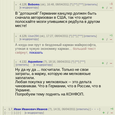
–1
4.128
,
Boboms
(
ok
), 16:48, 08/04/2011 [
^
] [
^^
] [
^^^
] [
ответить
]
+
–
[
к модератору
]
/
В "дотошной" Германии канцлер должен быть
сначала авторизован в США, так что идите
полоскайте мозги упившимся редбула в другом
месте!
+1
4.129
,
User294
(
ok
), 17:27, 08/04/2011 [
^
] [
^^
] [
^^^
] [
ответить
]
+
–
[
к модератору
]
/
А когда они прут в бездонный карман майкрософта,
утекая в чужую экономику карман...
большой текст
свёрнут,
показать
4.132
,
Aqueelone
(
?
), 18:16, 08/04/2011 [
^
] [
^^
] [
^^^
]
+
–
/
[
ответить
]
[
к модератору
]
Ну да ну да ... посчитали. Только не свои
затраты, а маржу, которую им мелковязые
заплатили.
Любая покупка у мелковязых -- это дельта
чиновникам. Что в Германии, что в России, что в
Украине.
Попробуем тему поднять на КОНФОП.
+6
1.7
,
Иван Иванович Иванов
(
?
), 14:31, 06/04/2011 [
ответить
] [
﹢﹢﹢
]
+
–
[
· · ·
]
[
↓
] [
↑
] [
к модератору
]
/