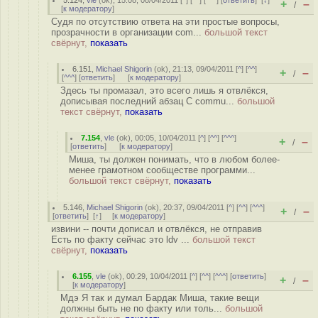
5.124
,
vle
(
ok
), 15:08, 08/04/2011 [
^
] [
^^
] [
^^^
] [
ответить
]
[
↓
]
+
–
/
[
к модератору
]
Судя по отсутствию ответа на эти простые вопросы,
прозрачности в организации com...
большой текст
свёрнут,
показать
6.151
,
Michael Shigorin
(
ok
), 21:13, 09/04/2011 [
^
] [
^^
]
+
–
/
[
^^^
] [
ответить
]
[
к модератору
]
Здесь ты промазал, это всего лишь я отвлёкся,
дописывая последний абзац С commu...
большой
текст свёрнут,
показать
7.154
,
vle
(
ok
), 00:05, 10/04/2011 [
^
] [
^^
] [
^^^
]
+
–
/
[
ответить
]
[
к модератору
]
Миша, ты должен понимать, что в любом более-
менее грамотном сообществе программи...
большой текст свёрнут,
показать
5.146
,
Michael Shigorin
(
ok
), 20:37, 09/04/2011 [
^
] [
^^
] [
^^^
]
+
–
/
[
ответить
]
[
↑
] [
к модератору
]
извини -- почти дописал и отвлёкся, не отправив
Есть по факту сейчас это ldv ...
большой текст
свёрнут,
показать
6.155
,
vle
(
ok
), 00:29, 10/04/2011 [
^
] [
^^
] [
^^^
] [
ответить
]
+
–
/
[
к модератору
]
Мдэ Я так и думал Бардак Миша, такие вещи
должны быть не по факту или толь...
большой