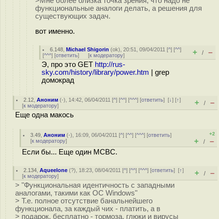
>Мне более близка точка зрения, что надо не
функциональные аналоги делать, а решения для
существующих задач.
вот именно.
6.148
,
Michael Shigorin
(
ok
), 20:51, 09/04/2011 [
^
] [
^^
]
+
–
/
[
^^^
] [
ответить
]
[
к модератору
]
Э, про это GET
http://rus-
sky.com/history/library/power.htm
| grep
домокрад
2.12
,
Аноним
(
-
), 14:42, 06/04/2011 [
^
] [
^^
] [
^^^
] [
ответить
]
[
↓
] [
↑
]
+
–
/
[
к модератору
]
Еще одна макось
+2
3.49
,
Аноним
(
-
), 16:09, 06/04/2011 [
^
] [
^^
] [
^^^
] [
ответить
]
+
–
[
к модератору
]
/
Если бы... Еще один МСВС.
2.134
,
Aqueelone
(
?
), 18:23, 08/04/2011 [
^
] [
^^
] [
^^^
] [
ответить
]
[
↑
]
+
–
/
[
к модератору
]
> "Функциональная идентичность с западными
аналогами, такими как ОС Windows"
> Т.е. полное отсутствие банальнейшего
функционала, за каждый чих - платить, а в
> подарок, бесплатно - тормоза, глюки и вирусы