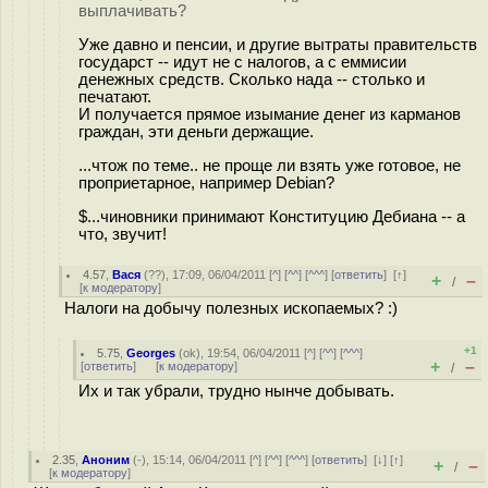
выплачивать?
Уже давно и пенсии, и другие вытраты правительств
государст -- идут не с налогов, а с еммисии
денежных средств. Сколько нада -- столько и
печатают.
И получается прямое изымание денег из карманов
граждан, эти деньги держащие.
...чтож по теме.. не проще ли взять уже готовое, не
проприетарное, например Debian?
$...чиновники принимают Конституцию Дебиана -- а
что, звучит!
4.57
,
Вася
(
??
), 17:09, 06/04/2011 [
^
] [
^^
] [
^^^
] [
ответить
]
[
↑
]
+
–
/
[
к модератору
]
Налоги на добычу полезных ископаемых? :)
+1
5.75
,
Georges
(
ok
), 19:54, 06/04/2011 [
^
] [
^^
] [
^^^
]
+
–
[
ответить
]
[
к модератору
]
/
Их и так убрали, трудно нынче добывать.
2.35
,
Аноним
(
-
), 15:14, 06/04/2011 [
^
] [
^^
] [
^^^
] [
ответить
]
[
↓
] [
↑
]
+
–
/
[
к модератору
]