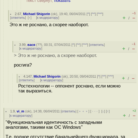
текст свёрнут,
показать
–1
2.67
,
Michael Shigorin
(
ok
), 19:40, 06/04/2011 [
^
] [
^^
] [
^^^
]
+
–
[
ответить
]
[
↑
] [
к модератору
]
/
Это ж не роснано, а скорее наоборот.
–1
3.99
,
вася
(
??
), 00:31, 07/04/2011 [
^
] [
^^
] [
^^^
] [
ответить
]
+
–
[
к модератору
]
/
> Это ж не роснано, а скорее наоборот.
росгига?
4.147
,
Michael Shigorin
(
ok
), 20:50, 09/04/2011 [
^
] [
^^
] [
^^^
]
+
–
/
[
ответить
]
[
к модератору
]
Ростехнологии -- оппонент роснано, если можно
так выразиться.
+2
1.9
,
vi_m
(
ok
), 14:38, 06/04/2011 [
ответить
] [
﹢﹢﹢
] [
· · ·
]
[
↓
] [
↑
]
+
–
[
к модератору
]
/
"Функциональная идентичность с западными
аналогами, такими как ОС Windows"
Т.е. полное отсутствие банальнейшего функционала, за