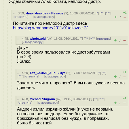
Ждем обычный Альт. Кстати, неплохой дистр.
+1
3.39
,
Иван Иванович Иванов
(
?
), 15:26, 06/04/2011 [
^
] [
^^
] [
^^^
]
+
–
[
ответить
]
[
к модератору
]
/
Почитайте про неплохой дистр здесь
http://blog.wrar.name/2011/01/altovoe-2/
4.48
,
winduzoid
(
ok
), 16:08, 06/04/2011 [
^
] [
^^
] [
^^^
] [
ответить
]
+
–
/
[
к модератору
]
Да уж.
В свое время пользовался их дистрибутивами
(по 2.4).
Жалко.
+1
4.60
,
Тот_Самый_Анонимус
(
?
), 17:58, 06/04/2011 [
^
] [
^^
]
+
–
[
^^^
] [
ответить
]
[
к модератору
]
/
Зачем мне читать про него? Я им пользуюсь и весьма
доволен.
+2
4.68
,
Michael Shigorin
(
ok
), 19:45, 06/04/2011 [
^
] [
^^
] [
^^^
]
+
–
[
ответить
]
[
к модератору
]
/
Андрей излил изрядно жёлчи (и уже не первый),
но она не вся по делу. Если бы удержался от
брюзжанья и написал без нужды в поправках,
было бы честней.