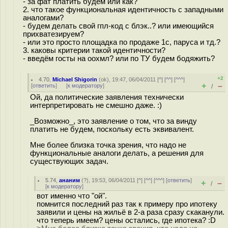
- за фат платить будем или как?
2. что такое функциональная идентичность с западными
аналогами?
- будем делать свой гпл-код с блэк..? или имеющийся
прихватезируем?
- или это просто площадка по продаже 1с, паруса и тд.?
3. каковы критерии такой идентичности?
- введём госты на оохмл? или по ТУ будем бодяжить?
+2
4.70
,
Michael Shigorin
(
ok
), 19:47, 06/04/2011 [
^
] [
^^
] [
^^^
]
+
–
[
ответить
]
[
к модератору
]
/
Ой, да политические заявления технически
интерпретировать не смешно даже. :)
_Возможно_, это заявление о том, что за винду
платить не будем, поскольку есть эквивалент.
Мне более близка точка зрения, что надо не
функциональные аналоги делать, а решения для
существующих задач.
5.74
,
ананим
(
?
), 19:53, 06/04/2011 [
^
] [
^^
] [
^^^
] [
ответить
]
+
–
/
[
к модератору
]
вот именно что "ой".
помнится последний раз так к примеру про ипотеку
заявили и цены на жильё в 2-а раза сразу скаканули.
что теперь имеем? цены остались, где ипотека? :D