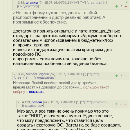
+2
3.32
,
ананим
(
?
), 15:07, 06/04/2011 [
^
] [
^^
] [
^^^
] [
ответить
]
[
↑
]
+
–
[
к модератору
]
/
>Не платформу нужно создавать - любой
распространенный дистр реально работает. А
программное обеспечение.
достаточно принять открытые и патентозащищённые
стандарты на протоколы/форматы/документооборот с
обязательным использованием в бюджетных/гос/
и_прочих_органах.
и ввести стандартизацию по этим критериям для
подобного ПО.
а программы сами появятся, конечно не без
национальных особенностей ведения бизнеса.
3.76
,
Michael Shigorin
(
ok
), 19:57, 06/04/2011 [
^
] [
^^
] [
^^^
]
+
–
/
[
ответить
]
[
к модератору
]
Неправда Любой вообще любой дистр требует
времязатрат на доводку до состояни...
большой текст
свёрнут,
показать
4.123
,
cohem
(
ok
), 11:59, 08/04/2011 [
^
] [
^^
] [
^^^
] [
ответить
]
+
–
/
[
к модератору
]
Михаил, я все таки не очень понимаю что это
такое "НПП", и зачем она нужна. Единственное,
что могу предположить, что ставится цель
создать некоторую ОС. Затем на ее базе создавать
специализированное ПО для России.