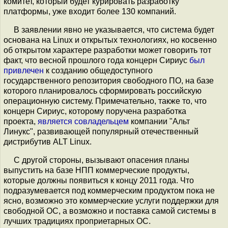
комитет, который будет курировать разработку
платформы, уже входит более 130 компаний.
В заявлении явно не указывается, что система будет
основана на Linux и открытых технологиях, но косвенно
об открытом характере разработки может говорить тот
факт, что весной прошлого года концерн Сириус
был
привлечен
к созданию общедоступного
государственного репозитория свободного ПО, на базе
которого планировалось сформировать российскую
операционную систему. Примечательно, также то, что
концерн Сириус, которому поручена разработка
проекта,
является совладельцем
компании "Альт
Линукс", развивающей популярный отечественный
дистрибутив ALT Linux.
С другой стороны, вызывают опасения планы
выпустить на базе НПП коммерческие продукты,
которые должны появиться к концу 2011 года. Что
подразумевается под коммерческим продуктом пока не
ясно, возможно это коммерческие услуги поддержки для
свободной ОС, а возможно и поставка самой системы в
лучших традициях проприетарных ОС.