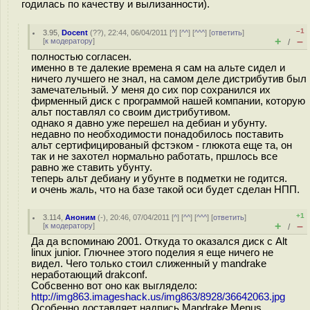
годилась по качеству и вылизанности).
–1
3.95
,
Docent
(
??
), 22:44, 06/04/2011 [
^
] [
^^
] [
^^^
] [
ответить
]
+
–
[
к модератору
]
/
полностью согласен.
именно в те далекие времена я сам на альте сидел и
ничего лучшего не знал, на самом деле дистрибутив был
замечательный. У меня до сих пор сохранился их
фирменный диск с программой нашей компании, которую
альт поставлял со своим дистрибутивом.
однако я давно уже перешел на дебиан и убунту.
недавно по необходимости понадобилось поставить
альт сертифицированый фстэком - глюкота еще та, он
так и не захотел нормально работать, пршлось все
равно же ставить убунту.
теперь альт дебиану и убунте в подметки не годится.
и очень жаль, что на базе такой оси будет сделан НПП.
+1
3.114
,
Аноним
(
-
), 20:46, 07/04/2011 [
^
] [
^^
] [
^^^
] [
ответить
]
+
–
[
к модератору
]
/
Да да вспоминаю 2001. Откуда то оказался диск с Alt
linux junior. Глючнее этого поделия я еще ничего не
видел. Чего только стоил слиженный у mandrake
неработающий drakconf.
Собсвенно вот оно как выглядело:
http://img863.imageshack.us/img863/8928/36642063.jpg
Особенно доставляет надпись Mandrake Menus.