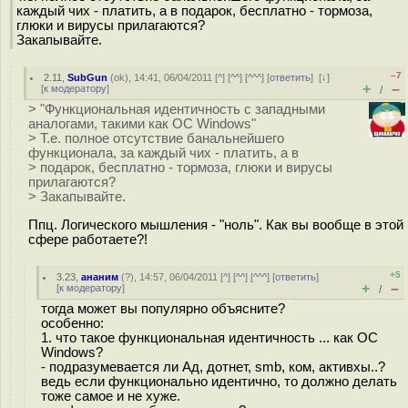
каждый чих - платить, а в подарок, бесплатно - тормоза,
глюки и вирусы прилагаются?
Закапывайте.
–7
2.11
,
SubGun
(
ok
), 14:41, 06/04/2011 [
^
] [
^^
] [
^^^
] [
ответить
]
[
↓
]
+
–
[
к модератору
]
/
> "Функциональная идентичность с западными
аналогами, такими как ОС Windows"
> Т.е. полное отсутствие банальнейшего
функционала, за каждый чих - платить, а в
> подарок, бесплатно - тормоза, глюки и вирусы
прилагаются?
> Закапывайте.
Ппц. Логического мышления - "ноль". Как вы вообще в этой
сфере работаете?!
+5
3.23
,
ананим
(
?
), 14:57, 06/04/2011 [
^
] [
^^
] [
^^^
] [
ответить
]
+
–
[
к модератору
]
/
тогда может вы популярно объясните?
особенно:
1. что такое функциональная идентичность ... как ОС
Windows?
- подразумевается ли Ад, дотнет, smb, ком, активхы..?
ведь если функционально идентично, то должно делать
тоже самое и не хуже.