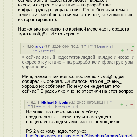
сейчас явный недостаток людей на ядре и
иксах, и скорее отсутствие -- на разработке
инфраструктуры управления. Плюс больная тема с
теми самыми обновлениями (а точнее, возможностью
их гарантировать).
Насколько понимаю, по крайней мере часть средств
туда и пойдёт. И это хорошо.
+1
5.90
,
andy
(
??
), 22:09, 06/04/2011 [
^
] [
^^
] [
^^^
] [
ответить
]
+
–
[
↓
] [
к модератору
]
/
> сейчас явный недостаток людей на ядре и иксах, и
скорее отсутствие -- на разработке инфраструктуры
управления.
Миш, давай я так вопрос поставлю - vsu@ ядра
собирал? Собирал. Считалось, что он _очень_
хорошо их собирает. Почему он не делает это
сейчас? В рассылке мне не ответили на этот вопрос.
6.149
,
Michael Shigorin
(
ok
), 20:53, 09/04/2011 [
^
] [
^^
]
+
–
/
[
^^^
] [
ответить
]
[
к модератору
]
Не знаю, но насколько могу сбоку
предполагать -- нефиг грузить ведущего
специалиста апдейтами вместо помощников.
PS 2 vle: кому надо, тот уже:
http://packages.altlinux.org/ru/Sisyphus/srpms/kernel-