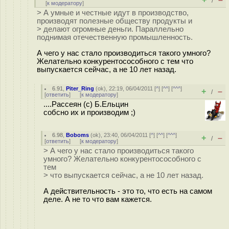
/
[
к модератору
]
> А умные и честные идут в производство,
производят полезные обществу продукты и
> делают огромные деньги. Параллельно
поднимая отечественную промышленность.
А чего у нас стало производиться такого умного?
Желательно конкурентосособного с тем что
выпускается сейчас, а не 10 лет назад.
6.91
,
Piter_Ring
(
ok
), 22:19, 06/04/2011 [
^
] [
^^
] [
^^^
]
+
–
/
[
ответить
]
[
к модератору
]
....Рассеян (с) Б.Ельцин
собсно их и производим ;)
6.98
,
Boboms
(
ok
), 23:40, 06/04/2011 [
^
] [
^^
] [
^^^
]
+
–
/
[
ответить
]
[
к модератору
]
> А чего у нас стало производиться такого
умного? Желательно конкурентосособного с
тем
> что выпускается сейчас, а не 10 лет назад.
А действительность - это то, что есть на самом
деле. А не то что вам кажется.