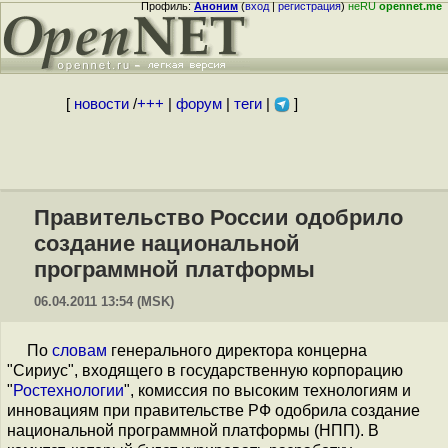
Профиль:
Аноним
(
вход
|
регистрация
)
неRU
opennet.me
[
новости
/
+++
|
форум
|
теги
|
]
Правительство России одобрило
создание национальной
программной платформы
06.04.2011 13:54 (MSK)
По
словам
генерального директора концерна
"Сириус", входящего в государственную корпорацию
"
Ростехнологии
", комиссия по высоким технологиям и
инновациям при правительстве РФ одобрила создание
национальной программной платформы (НПП). В