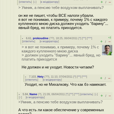
+
–
[
ответить
]
[
↓
] [
к модератору
]
/
> Умник, а пенсию тебе воздухом выплачивать?
он же не пишет, чтобы ВСЕ налоги убрали.
я вот не понимаю, к примеру, почему 1% с каждого
купленного мною диска должен уходить "барину"...
явный бред, но платить приходится.
+2
6.61
,
prokoudine
(
??
), 18:25, 06/04/2011 [
^
] [
^^
] [
^^^
]
+
–
[
ответить
]
[
к модератору
]
/
> я вот не понимаю, к примеру, почему 1% с
каждого купленного мною диска
> должен уходить "барину"... явный бред, но
платить приходится
Не должен и не уходит. Новости читаем?
7.103
,
Hety
(
??
), 11:10, 07/04/2011 [
^
] [
^^
] [
^^^
]
+
–
/
[
ответить
]
[
к модератору
]
Уходит, но не Михалкову. Что как бэ намекает.
5.84
,
Name
(
?
), 21:09, 06/04/2011 [
^
] [
^^
] [
^^^
] [
ответить
]
[
↓
]
+
–
/
[
↑
] [
к модератору
]
>Умник, а пенсию тебе воздухом выплачивать?
А что есть ли какое обеспечение у современных
валют?