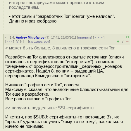
интернет-нотариусами может привести к таким
последствиям.
- этот самый "разработчик Tor" ioerror "уже написал".
Длинно и разнообразно.
+1
1.4
,
Andrey Mitrofanov
(
?
), 17:41, 23/03/2011 [
ответить
] [
﹢﹢﹢
]
+
–
[
· · ·
]
[
↓
] [
↑
] [
к модератору
]
/
> может быть больше, 8 выявлено в трафике сети Tor.
Разработчик Tor анализирова открытые источники (списки
отозванных сертификатов по "интернетам") в поисках
"очернённых" броузеростроителями _серийных _номеров
сертификатов. Нашёл 8, по ним -- выдавший ЦА,
перепродавца Комодовского "авторитета".
Никакого "трафика сети Tor", совсем.
Максимум: сказал, что аналогичные блэклисты-затычки для
Tor ещё в разработке.
Все равно никакого "трафика Tor"....
>> получить поддельные SSL-сертификаты
И кстати, про $SUBJ: сертификаты-то настоящие B) , их
"просто" удалось получить "кому-то не тому", насколько я
ничего не понимаю.