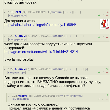
скомпрометирован.
–1
1.18
,
iZEN
(
ok
), 09:24, 24/03/2011 [
ответить
] [
﹢﹢﹢
] [
· · ·
]
+
–
[
к модератору
]
/
Доходчиво и ясно:
http://habrahabr.ru/blogs/infosecurity/116084/
1.20
,
Аноним
(
-
), 09:54, 24/03/2011 [
ответить
] [
﹢﹢﹢
] [
· · ·
]
+
–
/
[
к модератору
]
wow! даже микрософты подсуетились и выпустили
секурапдейт
http://go.microsoft.com/fwlink/?LinkId=214214
viva la microsofta!
+1
1.22
,
Аноним
(
-
), 10:22, 24/03/2011 [
ответить
] [
﹢﹢﹢
] [
· · ·
]
[
↓
]
+
–
[
к модератору
]
/
Вот мне интерестно почему у Comodo не вызвало
подозрение то, что ВНЕЗАПНО одновременно гуглу, яху,
скайпу и мозилле понадобились сертификаты?
+2
2.23
,
vadiml
(
ok
), 10:39, 24/03/2011 [
^
] [
^^
] [
^^^
] [
ответить
]
+
–
[
к модератору
]
/
Они же не вручную создаются.
Пришёл заказ -> снялись деньги -> поставилась