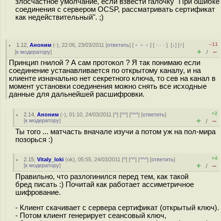
злосчастное умолчание, если взвести галочку "При ошибке
соединения с сервером OCSP, рассматривать сертификат
как недействительный". ;)
–11
1.12
,
Аноним
(
-
), 22:06, 23/03/2011 [
ответить
] [
﹢﹢﹢
] [
· · ·
]
[
↓
] [
↑
]
+
–
[
к модератору
]
/
Принцип гнилой ? А сам протокол ? Я так понимаю если
соединение устанавливается по открытому каналу, и на
клиенте изначально нет секретного ключа, то сев на канал в
момент установки соединения можно снять все исходные
данные для дальнейшей расшифровки.
+2
2.14
,
Аноним
(
-
), 01:10, 24/03/2011 [
^
] [
^^
] [
^^^
] [
ответить
]
+
–
[
к модератору
]
/
Ты того ... матчасть вначале изучи а потом уж на пол-мира
позорься :)
+4
2.15
,
Vitaly_loki
(
ok
), 05:55, 24/03/2011 [
^
] [
^^
] [
^^^
] [
ответить
]
+
–
[
к модератору
]
/
Правильно, что разлогинился перед тем, как такой
бред писать :) Почитай как работает ассиметричное
шифрование.
- Клиент скачивает с сервера сертификат (открытый ключ).
- Потом клиент генерирует сеансовый ключ,