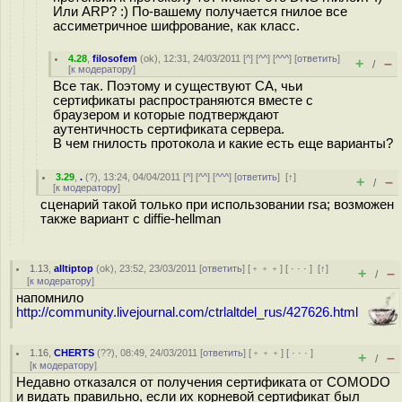
Или ARP? :) По-вашему получается гнилое все
ассиметричное шифрование, как класс.
4.28
,
filosofem
(
ok
), 12:31, 24/03/2011 [
^
] [
^^
] [
^^^
] [
ответить
]
+
–
/
[
к модератору
]
Все так. Поэтому и существуют CA, чьи
сертификаты распространяются вместе с
браузером и которые подтверждают
аутентичность сертификата сервера.
В чем гнилость протокола и какие есть еще варианты?
3.29
,
.
(
?
), 13:24, 04/04/2011 [
^
] [
^^
] [
^^^
] [
ответить
]
[
↑
]
+
–
/
[
к модератору
]
сценарий такой только при использовании rsa; возможен
также вариант с diffie-hellman
1.13
,
alltiptop
(
ok
), 23:52, 23/03/2011 [
ответить
] [
﹢﹢﹢
] [
· · ·
]
[
↑
]
+
–
/
[
к модератору
]
напомнило
http://community.livejournal.com/ctrlaltdel_rus/427626.html
1.16
,
CHERTS
(
??
), 08:49, 24/03/2011 [
ответить
] [
﹢﹢﹢
] [
· · ·
]
+
–
/
[
к модератору
]
Недавно отказался от получения сертификата от COMODO
и видать правильно, если их корневой сертификат был