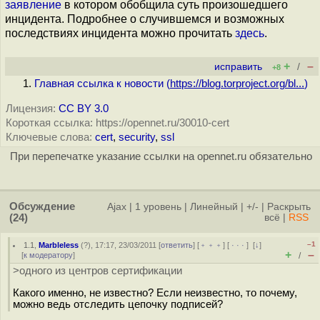
заявление
в котором обобщила суть произошедшего
инцидента. Подробнее о случившемся и возможных
последствиях инцидента можно прочитать
здесь
.
+
–
исправить
/
+8
Главная ссылка к новости (
https://blog.torproject.org/bl...
)
Лицензия:
CC BY 3.0
Короткая ссылка: https://opennet.ru/30010-cert
Ключевые слова:
cert
,
security
,
ssl
При перепечатке указание ссылки на opennet.ru обязательно
Обсуждение
Ajax
|
1 уровень
|
Линейный
|
+/-
|
Раскрыть
(24)
всё
|
RSS
–1
1.1
,
Marbleless
(
?
), 17:17, 23/03/2011 [
ответить
] [
﹢﹢﹢
] [
· · ·
]
[
↓
]
+
–
[
к модератору
]
/
>одного из центров сертификации
Какого именно, не известно? Если неизвестно, то почему,
можно ведь отследить цепочку подписей?