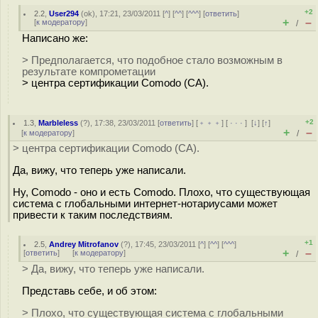
+2
2.2
,
User294
(
ok
), 17:21, 23/03/2011 [
^
] [
^^
] [
^^^
] [
ответить
]
+
–
[
к модератору
]
/
Написано же:
> Предполагается, что подобное стало возможным в
результате компрометации
> центра сертификации Comodo (CA).
+2
1.3
,
Marbleless
(
?
), 17:38, 23/03/2011 [
ответить
] [
﹢﹢﹢
] [
· · ·
]
[
↓
] [
↑
]
+
–
[
к модератору
]
/
> центра сертификации Comodo (CA).
Да, вижу, что теперь уже написали.
Ну, Comodo - оно и есть Comodo. Плохо, что существующая
система с глобальными интернет-нотариусами может
привести к таким последствиям.
+1
2.5
,
Andrey Mitrofanov
(
?
), 17:45, 23/03/2011 [
^
] [
^^
] [
^^^
]
+
–
[
ответить
]
[
к модератору
]
/
> Да, вижу, что теперь уже написали.
Представь себе, и об этом:
> Плохо, что существующая система с глобальными