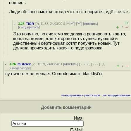
подпись
Люди обычно смотрят когда что-то стопорится, идёт не так.
+1
3.27
,
TiGR
(
?
), 11:57, 24/03/2011 [
^
] [
^^
] [
^^^
] [
ответить
]
+
–
[
к модератору
]
/
Это понятно, но система же должна реагировать как-то,
когда на домен, для которого есть существующий и
действенный сертификат хотят получить новый. Тут
должна происходить какая-то подстраховка.
1.26
,
misterex
(
?
), 11:39, 24/03/2011 [
ответить
] [
﹢﹢﹢
] [
· · ·
]
[
↑
]
+
–
/
[
к модератору
]
ну ничего ж не мешает Comodo иметь blacklist'ы
игнорирование участников
|
лог модерирования
Добавить комментарий
Имя:
E-Mail: