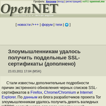
Профиль:
Аноним
(
вход
|
регистрация
)
неRU
opennet.me
[
новости
/
+++
|
форум
|
теги
|
]
Злоумышленникам удалось
получить поддельные SSL-
сертификаты (дополнено)
23.03.2011 17:04 (MSK)
Стали известны дополнительные подробности
причин экстренного обновления черных списков SSL-
сертификатов в
Firefox
,
Chrome/Chromium
и
Internet
Explorer
. По
данным
из блога разработчиков проекта Tor
злоумышленникам удалось получить девять валидных