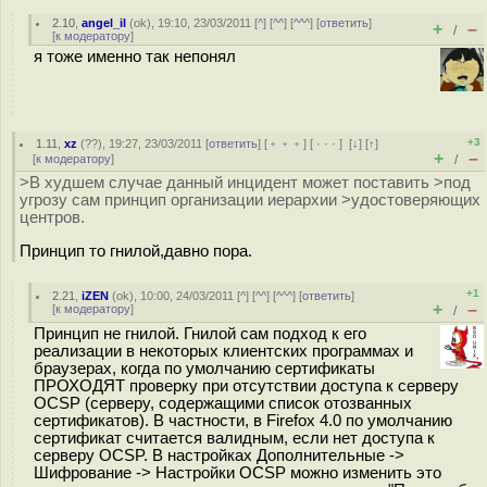
2.10
,
angel_il
(
ok
), 19:10, 23/03/2011 [
^
] [
^^
] [
^^^
] [
ответить
]
+
–
/
[
к модератору
]
я тоже именно так непонял
+3
1.11
,
xz
(
??
), 19:27, 23/03/2011 [
ответить
] [
﹢﹢﹢
] [
· · ·
]
[
↓
] [
↑
]
+
–
[
к модератору
]
/
>В худшем случае данный инцидент может поставить >под
угрозу сам принцип организации иерархии >удостоверяющих
центров.
Принцип то гнилой,давно пора.
+1
2.21
,
iZEN
(
ok
), 10:00, 24/03/2011 [
^
] [
^^
] [
^^^
] [
ответить
]
+
–
[
к модератору
]
/
Принцип не гнилой. Гнилой сам подход к его
реализации в некоторых клиентских программах и
браузерах, когда по умолчанию сертификаты
ПРОХОДЯТ проверку при отсутствии доступа к серверу
OCSP (серверу, содержащими список отозванных
сертификатов). В частности, в Firefox 4.0 по умолчанию
сертификат считается валидным, если нет доступа к
серверу OCSP. В настройках Дополнительные ->
Шифрование -> Настройки OCSP можно изменить это