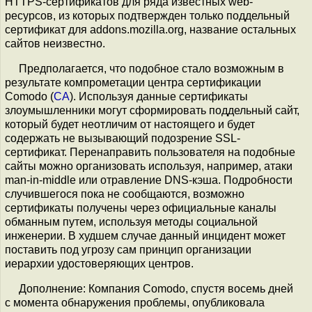
HTTPS-сертификатов для ряда известных web-
ресурсов, из которых подтвержден только поддельный
сертификат для addons.mozilla.org, название остальных
сайтов неизвестно.
Предполагается, что подобное стало возможным в
результате компрометации центра сертификации
Comodo (
CA
). Используя данные сертификаты
злоумышленники могут сформировать поддельный сайт,
который будет неотличим от настоящего и будет
содержать не вызывающий подозрение SSL-
сертификат. Перенаправить пользователя на подобные
сайты можно организовать используя, например, атаки
man-in-middle или отравление DNS-кэша. Подробности
случившегося пока не сообщаются, возможно
сертификаты получены через официальные каналы
обманным путем, используя методы социальной
инженерии. В худшем случае данный инцидент может
поставить под угрозу сам принцип организации
иерархии удостоверяющих центров.
Дополнение: Компания Comodo, спустя восемь дней
с момента обнаружения проблемы, опубликовала