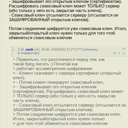
- Зашифровывает его открытым ключом (сертификатом).
Расшифровать сеансовый ключ может ТОЛЬКО сервер
(ибо только у него есть закрытая часть ключа).
- Сеансовый ключ отсылается серверу (отсылается он
ЗАШИФРОВАННЫЙ открытым ключом).
Потом соединение шифруется уже сеансовым ключ. Итого,
закрытый/открытый ключ нужен только для того чтоб
обменяться сеансовым ключом
+1
3.19
,
zazik
(
ok
), 09:46, 24/03/2011 [
^
] [
^^
] [
^^^
] [
ответить
]
+
–
[
к модератору
]
/
> Правильно, что разлогинился перед тем, как
такой бред писать :) Почитай как
> работает ассиметричное шифрование.
> - Клиент скачивает с сервера сертификат (открытый
ключ).
> - Потом клиент генерирует сеансовый ключ,
> - Зашифровывает его открытым ключом
(сертификатом). Расшифровать сеансовый ключ может
> ТОЛЬКО сервер (ибо только у него есть закрытая
часть ключа).
> - Сеансовый ключ отсылается серверу (отсылается он
ЗАШИФРОВАННЫЙ открытым ключом).
> Потом соединение шифруется уже сеансовым ключ.
Итого, закрытый/открытый ключ нужен только
> для того чтоб обменяться сеансовым ключом