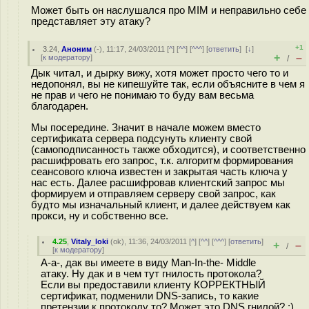
Может быть он наслушался про MIM и неправильно себе
представляет эту атаку?
+1
3.24
,
Аноним
(
-
), 11:17, 24/03/2011 [
^
] [
^^
] [
^^^
] [
ответить
]
[
↓
]
+
–
[
к модератору
]
/
Дык читал, и дырку вижу, хотя может просто чего то и
недопонял, вы не кипешуйте так, если объясните в чем я
не прав и чего не понимаю то буду вам весьма
благодарен.
Мы посередине. Значит в начале можем вместо
сертификата сервера подсунуть клиенту свой
(самоподписанность также обходится), и соответственно
расшифровать его запрос, т.к. алгоритм формирования
сеансового ключа известен и закрытая часть ключа у
нас есть. Далее расшифровав клиентский запрос мы
формируем и отправляем серверу свой запрос, как
будто мы изначальный клиент, и далее действуем как
прокси, ну и собственно все.
4.25
,
Vitaly_loki
(
ok
), 11:36, 24/03/2011 [
^
] [
^^
] [
^^^
] [
ответить
]
+
–
/
[
к модератору
]
А-а-, дак вы имеете в виду Man-In-the- Middle
атаку. Ну дак и в чем тут гнилость протокола?
Если вы предоставили клиенту КОРРЕКТНЫЙ
сертификат, подменили DNS-запись, то какие
претензии к протоколу то? Может это DNS гнилой? :)