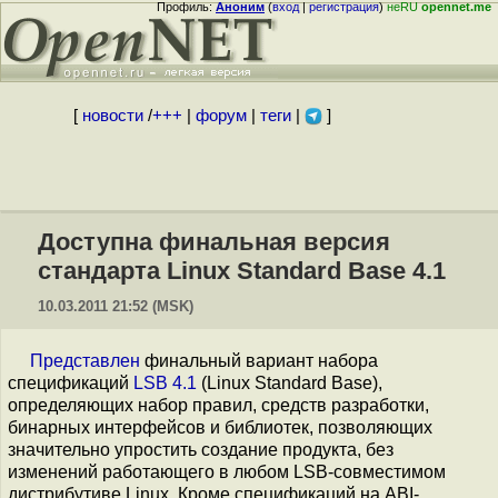
Профиль:
Аноним
(
вход
|
регистрация
)
неRU
opennet.me
[
новости
/
+++
|
форум
|
теги
|
]
Доступна финальная версия
стандарта Linux Standard Base 4.1
10.03.2011 21:52 (MSK)
Представлен
финальный вариант набора
спецификаций
LSB 4.1
(Linux Standard Base),
определяющих набор правил, средств разработки,
бинарных интерфейсов и библиотек, позволяющих
значительно упростить создание продукта, без
изменений работающего в любом LSB-совместимом
дистрибутиве Linux. Кроме спецификаций на ABI-