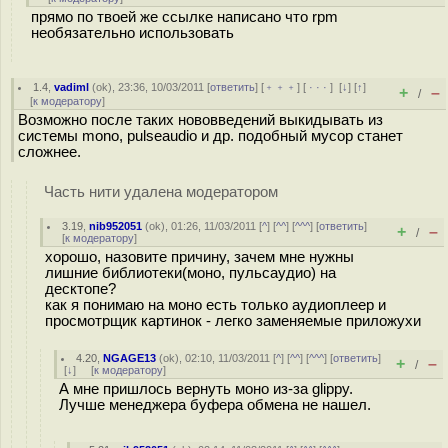
прямо по твоей же ссылке написано что rpm
необязательно использовать
1.4
,
vadiml
(
ok
), 23:36, 10/03/2011 [
ответить
] [
﹢﹢﹢
] [
· · ·
]
[
↓
] [
↑
]
+
–
/
[
к модератору
]
Возможно после таких нововведений выкидывать из
системы mono, pulseaudio и др. подобный мусор станет
сложнее.
Часть нити удалена модератором
3.19
,
nib952051
(
ok
), 01:26, 11/03/2011 [
^
] [
^^
] [
^^^
] [
ответить
]
+
–
/
[
к модератору
]
хорошо, назовите причину, зачем мне нужны
лишние библиотеки(моно, пульсаудио) на
десктопе?
как я понимаю на моно есть только аудиоплеер и
просмотрщик картинок - легко заменяемые приложухи
4.20
,
NGAGE13
(
ok
), 02:10, 11/03/2011 [
^
] [
^^
] [
^^^
] [
ответить
]
+
–
/
[
↓
] [
к модератору
]
А мне пришлось вернуть моно из-за glippy.
Лучше менеджера буфера обмена не нашел.