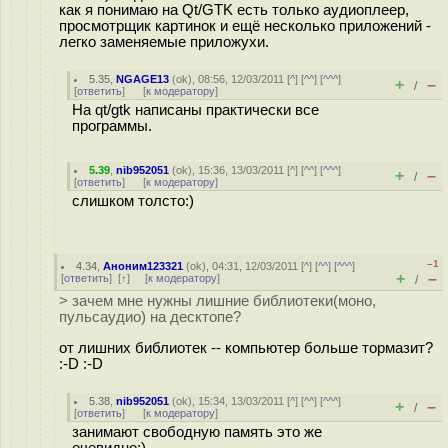
как я понимаю на Qt/GTK есть только аудиоплеер,
просмотрщик картинок и ещё несколько приложений -
легко заменяемые приложухи.
5.35
,
NGAGE13
(
ok
), 08:56, 12/03/2011 [
^
] [
^^
] [
^^^
]
+
–
/
[
ответить
]
[
к модератору
]
На qt/gtk написаны практически все
программы.
5.39
,
nib952051
(
ok
), 15:36, 13/03/2011 [
^
] [
^^
] [
^^^
]
+
–
/
[
ответить
]
[
к модератору
]
слишком толсто:)
–1
4.34
,
Аноним123321
(
ok
), 04:31, 12/03/2011 [
^
] [
^^
] [
^^^
]
+
–
[
ответить
]
[
↑
] [
к модератору
]
/
> зачем мне нужны лишние библиотеки(моно,
пульсаудио) на десктопе?
от лишних библиотек -- компьютер больше тормазит?
:-D :-D
5.38
,
nib952051
(
ok
), 15:34, 13/03/2011 [
^
] [
^^
] [
^^^
]
+
–
/
[
ответить
]
[
к модератору
]
занимают свободную память это же