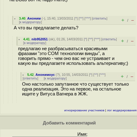
3.40
,
Аноним
(
-
), 15:40, 13/03/2011 [
^
] [
^^
] [
^^^
] [
ответить
]
+
–
/
[
к модератору
]
А что вы предлагаете делать?
4.41
,
nib952051
(
ok
), 01:26, 14/03/2011 [
^
] [
^^
] [
^^^
] [
ответить
]
+
–
/
[
к модератору
]
предлагаю не разбрасываться красивыми
фразами "это СОМ технологии винды", а
говорить прямо - чем оно вас не устраивает и
какую вы предлагаете использовать альтернативу;)
5.42
,
Анонимоус
(
?
), 10:55, 14/03/2011 [
^
] [
^^
] [
^^^
]
+
–
/
[
ответить
]
[
к модератору
]
Оно настолько запутанное что существует только
одна реализация. Это на первое, на остальное
ищите у Витуса Вагнера в ЖЖ.
игнорирование участников
|
лог модерирования
Добавить комментарий
Имя: