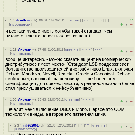
очевидно:)
+7
1.6
,
deadless
(
ok
), 00:01, 11/03/2011 [
ответить
] [
﹢﹢﹢
] [
· · ·
]
[
↑
]
+
–
[
к модератору
]
/
и всетаки лучше иметь хотябы такой стандарт чем
никакого, так что новость однозначно в +
1.32
,
Аноним
(
-
), 17:48, 11/03/2011 [
ответить
] [
﹢﹢﹢
] [
· · ·
]
+
–
/
[
к модератору
]
вообще интересно, - можно сказать акцент на коммерческих
дистрибутивов имеет место- "Стандарт LSB поддерживает
большинство производителей дистрибутивов Linux, включая
Debian, Mandriva, Novell, Red Hat, Oracle и Canonical" Debian -
свободный, сanonical - на половину.....- не более чем
спецификация для совместимости, в реальной жизни я бы не
стал прислушиваться к ней(субъективно)
1.36
,
Аноним
(
-
), 13:43, 12/03/2011 [
ответить
] [
﹢﹢﹢
] [
· · ·
]
+
–
/
[
к модератору
]
Печалит меня включение DBus и Mono. Первое это СОМ
технологии винды, а второе это патентная мина.
2.37
,
nib952051
(
ok
), 22:36, 12/03/2011 [
^
] [
^^
] [
^^^
] [
ответить
]
+
–
/
[
к модератору
]
на DBus вот не надо гнать;)