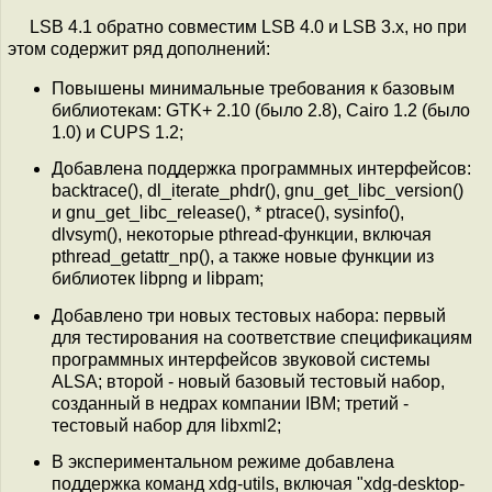
LSB 4.1 обратно совместим LSB 4.0 и LSB 3.x, но при
этом содержит ряд дополнений:
Повышены минимальные требования к базовым
библиотекам: GTK+ 2.10 (было 2.8), Cairo 1.2 (было
1.0) и CUPS 1.2;
Добавлена поддержка программных интерфейсов:
backtrace(), dl_iterate_phdr(), gnu_get_libc_version()
и gnu_get_libc_release(), * ptrace(), sysinfo(),
dlvsym(), некоторые pthread-функции, включая
pthread_getattr_np(), а также новые функции из
библиотек libpng и libpam;
Добавлено три новых тестовых набора: первый
для тестирования на соответствие спецификациям
программных интерфейсов звуковой системы
ALSA; второй - новый базовый тестовый набор,
созданный в недрах компании IBM; третий -
тестовый набор для libxml2;
В экспериментальном режиме добавлена
поддержка команд xdg-utils, включая "xdg-desktop-