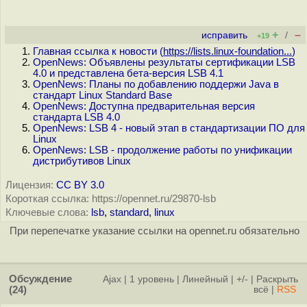
+
–
исправить
/
+19
Главная ссылка к новости (
https://lists.linux-foundation...
)
OpenNews: Объявлены результаты сертификации LSB
4.0 и представлена бета-версия LSB 4.1
OpenNews: Планы по добавлению поддержи Java в
стандарт Linux Standard Base
OpenNews: Доступна предварительная версия
стандарта LSB 4.0
OpenNews: LSB 4 - новый этап в стандартизации ПО для
Linux
OpenNews: LSB - продолжение работы по унификации
дистрибутивов Linux
Лицензия:
CC BY 3.0
Короткая ссылка: https://opennet.ru/29870-lsb
Ключевые слова:
lsb
,
standard
,
linux
При перепечатке указание ссылки на opennet.ru обязательно
Обсуждение
Ajax
|
1 уровень
|
Линейный
|
+/-
|
Раскрыть
(24)
всё
|
RSS