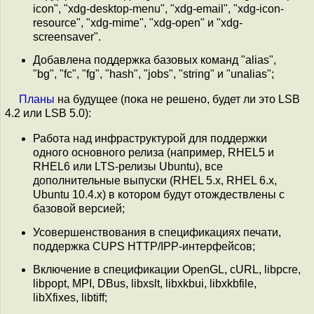
icon", "xdg-desktop-menu", "xdg-email", "xdg-icon-
resource", "xdg-mime", "xdg-open" и "xdg-
screensaver".
Добавлена поддержка базовых команд "alias",
"bg", "fc", "fg", "hash", "jobs", "string" и "unalias";
Планы
на будущее (пока не решено, будет ли это LSB
4.2 или LSB 5.0):
Работа над инфраструктурой для поддержки
одного основного релиза (например, RHEL5 и
RHEL6 или LTS-релизы Ubuntu), все
дополнительные выпуски (RHEL 5.x, RHEL 6.x,
Ubuntu 10.4.x) в котором будут отождествлены с
базовой версией;
Усовершенствования в спецификациях печати,
поддержка CUPS HTTP/IPP-интерфейсов;
Включение в спецификации OpenGL, cURL, libpcre,
libpopt, MPI, DBus, libxslt, libxkbui, libxkbfile,
libXfixes, libtiff;