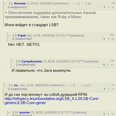
–1
1.1
,
Аноним
(
-
), 23:10, 10/03/2011 [
ответить
] [
﹢﹢﹢
] [
· · ·
]
[
↓
]
+
–
[
к модератору
]
/
> Обеспечение поддержи дополнительных языков
программирования, таких как Ruby и Mono;
Mono войдет в стандарт LSB?
+11
2.3
,
Frank
(
ok
), 23:35, 10/03/2011 [
^
] [
^^
] [
^^^
] [
ответить
]
+
–
[
к модератору
]
/
Нет. НЕТ. .NET!!!1
+3
3.8
,
СуперАноним
(
?
), 00:20, 11/03/2011 [
^
] [
^^
] [
^^^
] [
ответить
]
+
–
[
к модератору
]
/
И правильно, что Java выкинули.
+1
1.2
,
rm_
(
ok
), 23:11, 10/03/2011 [
ответить
] [
﹢﹢﹢
] [
· · ·
]
[
↓
] [
↑
]
+
–
[
к модератору
]
/
И до сих пор волокут за собой дурацкий RPM.
http://refspecs.linuxfoundation.org/LSB_4.1.0/LSB-Core-
generic/LSB-Core-gener
2.14
,
anonim
(
?
), 00:52, 11/03/2011 [
^
] [
^^
] [
^^^
] [
ответить
]
+
–
/
[
к модератору
]