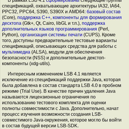
В рамках LSB 4.1
сформированы
следующие группы
спецификаций, охватывающие архитектуры IA32, IA64,
PPC32, PPC64, S390, S390X и AMD64:
базовый состав
(Core),
поддержка C++
,
компоненты для формирования
десктопа
(Gtk+, Qt, Cairo, libGL и т.п.),
поддержка
дополнительных языков программирования
(Perl,
Python),
организация системы печати
(CUPS). Кроме
того, доступны предварительные тестовые варианты
спецификаций, описывающих средства для работы с
мультимедиа
(ALSA), модули для обеспечения
безопасности (NSS) и дополнительные декстоп-
компоненты (xdg-utils).
Интересным изменением LSB 4.1 является
исключение из спецификаций поддержки Java, которая
была добавлена в состав стандарта LSB 4.0 в пробном
режиме (Trial Use). В качестве причин удаления Java
называются лицензионные ограничения по
использованию тестового комплекта для оценки
полноты совместимости с Java. Дополнительно, начат
процесс изучения возможности создания LSB-
совместимого Java-окружения, которое могло бы войти
в состав будущей версии LSB-SDK.