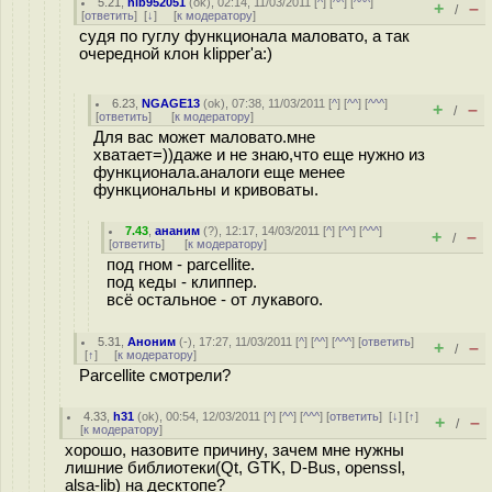
5.21
,
nib952051
(
ok
), 02:14, 11/03/2011 [
^
] [
^^
] [
^^^
]
+
–
/
[
ответить
]
[
↓
] [
к модератору
]
судя по гуглу функционала маловато, а так
очередной клон klipper'а:)
6.23
,
NGAGE13
(
ok
), 07:38, 11/03/2011 [
^
] [
^^
] [
^^^
]
+
–
/
[
ответить
]
[
к модератору
]
Для вас может маловато.мне
хватает=))даже и не знаю,что еще нужно из
функционала.аналоги еще менее
функциональны и кривоваты.
7.43
,
ананим
(
?
), 12:17, 14/03/2011 [
^
] [
^^
] [
^^^
]
+
–
/
[
ответить
]
[
к модератору
]
под гном - parcellite.
под кеды - клиппер.
всё остальное - от лукавого.
5.31
,
Аноним
(
-
), 17:27, 11/03/2011 [
^
] [
^^
] [
^^^
] [
ответить
]
+
–
/
[
↑
] [
к модератору
]
Parcellite смотрели?
4.33
,
h31
(
ok
), 00:54, 12/03/2011 [
^
] [
^^
] [
^^^
] [
ответить
]
[
↓
] [
↑
]
+
–
/
[
к модератору
]
хорошо, назовите причину, зачем мне нужны
лишние библиотеки(Qt, GTK, D-Bus, openssl,
alsa-lib) на десктопе?