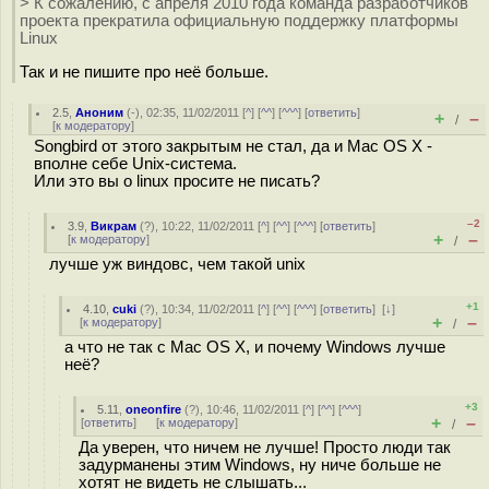
> К сожалению, с апреля 2010 года команда разработчиков
проекта прекратила официальную поддержку платформы
Linux
Так и не пишите про неё больше.
2.5
,
Аноним
(
-
), 02:35, 11/02/2011 [
^
] [
^^
] [
^^^
] [
ответить
]
+
–
/
[
к модератору
]
Songbird от этого закрытым не стал, да и Mac OS X -
вполне себе Unix-система.
Или это вы о linux просите не писать?
–2
3.9
,
Викрам
(
?
), 10:22, 11/02/2011 [
^
] [
^^
] [
^^^
] [
ответить
]
+
–
[
к модератору
]
/
лучше уж виндовс, чем такой unix
+1
4.10
,
cuki
(
?
), 10:34, 11/02/2011 [
^
] [
^^
] [
^^^
] [
ответить
]
[
↓
]
+
–
[
к модератору
]
/
а что не так с Mac OS X, и почему Windows лучше
неё?
+3
5.11
,
oneonfire
(
?
), 10:46, 11/02/2011 [
^
] [
^^
] [
^^^
]
+
–
[
ответить
]
[
к модератору
]
/
Да уверен, что ничем не лучше! Просто люди так
задурманены этим Windows, ну ниче больше не
хотят не видеть не слышать...