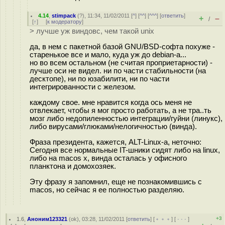
4.14
,
stimpack
(
?
), 11:34, 11/02/2011 [
^
] [
^^
] [
^^^
] [
ответить
]
+
–
/
[
↑
] [
к модератору
]
> лучше уж виндовс, чем такой unix
да, в нем с пакетной базой GNU/BSD-софта похуже -
старенькое все и мало, куда уж до debian-а...
но во всем остальном (не считая проприетарности) -
лучше оси не видел. ни по части стабильности (на
десктопе), ни по юзабилити, ни по части
интегрированности с железом.
каждому свое. мне нравится когда ось меня не
отвлекает, чтобы я мог просто работать, а не тра..ть
мозг либо недопиленностью интеграции/гуйни (линукс),
либо вирусами/глюками/нелогичностью (винда).
Фраза президента, кажется, ALT-Linux-а, неточно:
Сегодня все нормальные IT-шники сидят либо на linux,
либо на macos x, винда осталась у офисного
планктона и домохозяек.
Эту фразу я запомнил, еще не познакомившись с
macos, но сейчас я ее полностью разделяю.
+3
1.6
,
Аноним123321
(
ok
), 03:28, 11/02/2011 [
ответить
] [
﹢﹢﹢
] [
· · ·
]