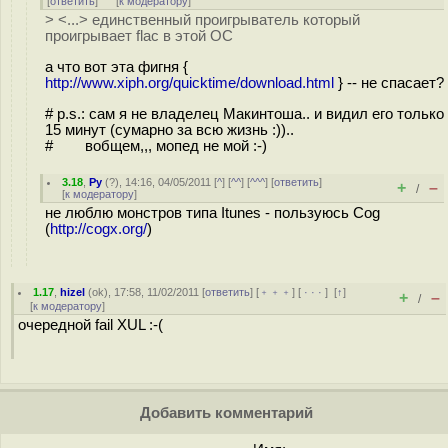
[
ответить
]
[
к модератору
]
> <...> единственный проигрыватель который
проигрывает flac в этой ОС
а что вот эта фигня {
http://www.xiph.org/quicktime/download.html
} -- не спасает?
# p.s.: сам я не владелец Макинтоша.. и видил его только
15 минут (сумарно за всю жизнь :))..
# вобщем,,, мопед не мой :-)
3.18
,
Ру
(
?
), 14:16, 04/05/2011 [
^
] [
^^
] [
^^^
] [
ответить
]
+
–
/
[
к модератору
]
не люблю монстров типа Itunes - пользуюсь Cog
(
http://cogx.org/
)
1.17
,
hizel
(
ok
), 17:58, 11/02/2011 [
ответить
] [
﹢﹢﹢
] [
· · ·
]
[
↑
]
+
–
/
[
к модератору
]
очередной fail XUL :-(
Добавить комментарий