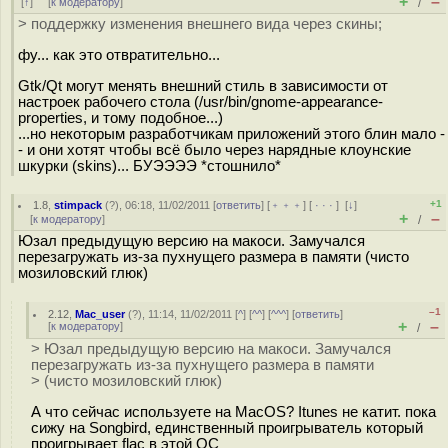
+
–
[
↑
] [
к модератору
]
/
> поддержку изменения внешнего вида через скины;
фу... как это отвратительно...
Gtk/Qt могут менять внешний стиль в зависимости от
настроек рабочего стола (/usr/bin/gnome-appearance-
properties, и тому подобное...)
...но некоторым разработчикам приложений этого блин мало -
- и они хотят чтобы всё было через нарядные клоунские
шкурки (skins)... БУЭЭЭЭ *стошнило*
+1
1.8
,
stimpack
(
?
), 06:18, 11/02/2011 [
ответить
] [
﹢﹢﹢
] [
· · ·
]
[
↓
]
+
–
[
к модератору
]
/
Юзал предыдущую версию на макоси. Замучался
перезагружать из-за пухнущего размера в памяти (чисто
мозиловский глюк)
–1
2.12
,
Mac_user
(
?
), 11:14, 11/02/2011 [
^
] [
^^
] [
^^^
] [
ответить
]
+
–
[
к модератору
]
/
> Юзал предыдущую версию на макоси. Замучался
перезагружать из-за пухнущего размера в памяти
> (чисто мозиловский глюк)
А что сейчас используете на MacOS? Itunes не катит. пока
сижу на Songbird, единственный проигрыватель который
проигрывает flac в этой ОС