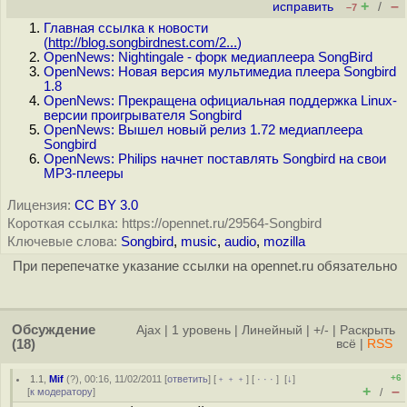
+
–
исправить
/
–7
Главная ссылка к новости
(
http://blog.songbirdnest.com/2...
)
OpenNews: Nightingale - форк медиаплеера SongBird
OpenNews: Новая версия мультимедиа плеера Songbird
1.8
OpenNews: Прекращена официальная поддержка Linux-
версии проигрывателя Songbird
OpenNews: Вышел новый релиз 1.72 медиаплеера
Songbird
OpenNews: Philips начнет поставлять Songbird на свои
MP3-плееры
Лицензия:
CC BY 3.0
Короткая ссылка: https://opennet.ru/29564-Songbird
Ключевые слова:
Songbird
,
music
,
audio
,
mozilla
При перепечатке указание ссылки на opennet.ru обязательно
Обсуждение
Ajax
|
1 уровень
|
Линейный
|
+/-
|
Раскрыть
(18)
всё
|
RSS
+6
1.1
,
Mif
(
?
), 00:16, 11/02/2011 [
ответить
] [
﹢﹢﹢
] [
· · ·
]
[
↓
]
+
–
[
к модератору
]
/