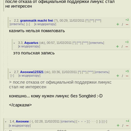
после отказа от официальной поддержки линукс стал
не интересен
+2
2.2
,
grammatik macht frei
(
?
), 00:29, 11/02/2011 [
^
] [
^^
] [
^^^
]
+
–
[
ответить
]
[
↓
] [
к модератору
]
/
казнить нельзя помиловать
+3
3.3
,
Aquarius
(
ok
), 00:57, 11/02/2011 [
^
] [
^^
] [
^^^
] [
ответить
]
+
–
[
к модератору
]
/
это польская запись
+5
2.7
,
Аноним123321
(
ok
), 03:36, 11/02/2011 [
^
] [
^^
] [
^^^
] [
ответить
]
+
–
[
↑
] [
к модератору
]
/
> после отказа от официальной поддержки линукс
стал не интересен
конешно... кому нужен линукс без Songbird :-D
</сарказм>
+4
1.4
,
Аноним
(
-
), 02:28, 11/02/2011 [
ответить
] [
﹢﹢﹢
] [
· · ·
]
[
↓
] [
↑
]
+
–
[
к модератору
]
/