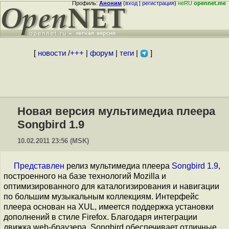
Профиль:
Аноним
(
вход
|
регистрация
)
неRU
opennet.me
[
новости
/
+++
|
форум
|
теги
|
]
Новая версия мультимедиа плеера
Songbird 1.9
10.02.2011 23:56 (MSK)
Представлен
релиз мультимедиа плеера
Songbird 1.9
,
построенного на базе технологий Mozilla и
оптимизированного для каталогизирования и навигации
по большим музыкальным коллекциям. Интерфейс
плеера основан на XUL, имеется поддержка установки
дополнений в стиле Firefox. Благодаря интеграции
движка web-браузера, Songbird обеспечивает отличные