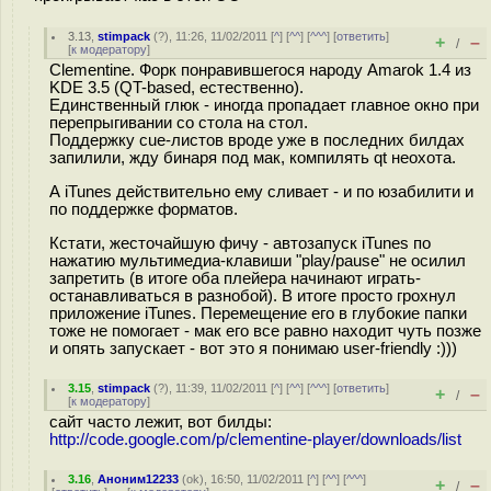
3.13
,
stimpack
(
?
), 11:26, 11/02/2011 [
^
] [
^^
] [
^^^
] [
ответить
]
+
–
/
[
к модератору
]
Clementine. Форк понравившегося народу Amarok 1.4 из
KDE 3.5 (QT-based, естественно).
Единственный глюк - иногда пропадает главное окно при
перепрыгивании со стола на стол.
Поддержку cue-листов вроде уже в последних билдах
запилили, жду бинаря под мак, компилять qt неохота.
А iTunes действительно ему сливает - и по юзабилити и
по поддержке форматов.
Кстати, жесточайшую фичу - автозапуск iTunes по
нажатию мультимедиа-клавиши "play/pause" не осилил
запретить (в итоге оба плейера начинают играть-
останавливаться в разнобой). В итоге просто грохнул
приложение iTunes. Перемещение его в глубокие папки
тоже не помогает - мак его все равно находит чуть позже
и опять запускает - вот это я понимаю user-friendly :)))
3.15
,
stimpack
(
?
), 11:39, 11/02/2011 [
^
] [
^^
] [
^^^
] [
ответить
]
+
–
/
[
к модератору
]
сайт часто лежит, вот билды:
http://code.google.com/p/clementine-player/downloads/list
3.16
,
Аноним12233
(
ok
), 16:50, 11/02/2011 [
^
] [
^^
] [
^^^
]
+
–
/