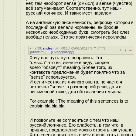
нет, там наоборот sense (смысл) и sense (чувство)
всё затуманивают. Соответственно, тут наш -
русский логичнее. И таких мест навалом.
А на английскую письменность, реформу которой в
последний раз делали норманны, выбросив
несколько необходимых букв, смотреть без слёз
вообще нельзя. Это же практически иероглифы.
7.39
,
sndev
(
ok
), 00:13, 05/01/2011 [
^
] [
^^
] [
^^^
]
+
–
/
[
ответить
]
[
к модератору
]
Хочу вас цуть-цуть поправить. Тот
"смысл" что вы имеете в виду, cкорее
всего "обзовут" meaning. Более того, из
контекста предложения будет понятно что за
"sense" используется.
И если честно, из личного опыта, не часто я
встречал "sense" в разговорной речи, да и в
письменной тоже, для обозначения смысла.
For example : The meaning of this sentences is to
explain bla bla bla.
И позвольте не согласиться с тем что наш
русский логичнее. Его слабость, в том что, в
приципе, предложение можно строить как угодно.
Хоть сверху вниз, хоть снизу вверх, хоть с права