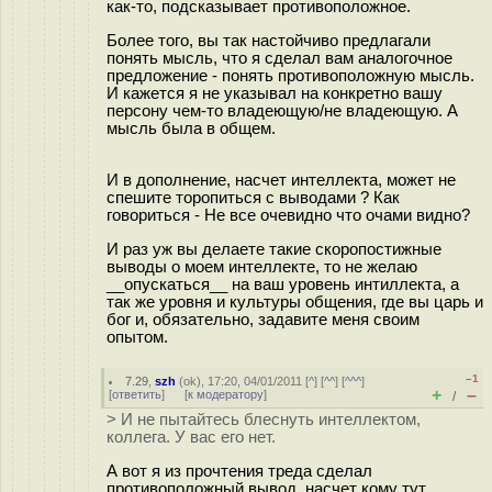
как-то, подсказывает противоположное.
Более того, вы так настойчиво предлагали
понять мысль, что я сделал вам аналогочное
предложение - понять противоположную мысль.
И кажется я не указывал на конкретно вашу
персону чем-то владеющую/не владеющую. А
мысль была в общем.
И в дополнение, насчет интеллекта, может не
спешите торопиться с выводами ? Как
говориться - Не все очевидно что очами видно?
И раз уж вы делаете такие скоропостижные
выводы о моем интеллекте, то не желаю
__опускаться__ на ваш уровень интиллекта, а
так же уровня и культуры общения, где вы царь и
бог и, обязательно, задавите меня своим
опытом.
–1
7.29
,
szh
(
ok
), 17:20, 04/01/2011 [
^
] [
^^
] [
^^^
]
+
–
[
ответить
]
[
к модератору
]
/
> И не пытайтесь блеснуть интеллектом,
коллега. У вас его нет.
А вот я из прочтения треда сделал
противоположный вывод, насчет кому тут