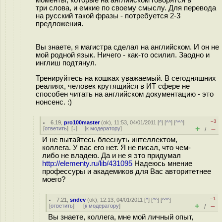
моменты, которые на английском говорятся в
три слова, и емкие по своему смыслу. Для перевода
на русский такой фразы - потребуется 2-3
предложения.
Вы знаете, я магистра сделал на английском. И он не
мой родной язык. Ничего - как-то осилил. Заодно и
инглиш подтянул.
Тренируйтесь на кошках уважаемый. В сегодняшних
реалиях, человек крутящийся в ИТ сфере не
способен читать на английском документацию - это
нонсенс. :)
–3
6.19
,
pro100master
(
ok
), 11:53, 04/01/2011 [
^
] [
^^
] [
^^^
]
+
–
[
ответить
]
[
↓
] [
к модератору
]
/
И не пытайтесь блеснуть интеллектом,
коллега. У вас его нет. Я не писал, что чем-
либо не владею. Да и не я это придумал
http://elementy.ru/lib/431095
Надеюсь мнение
профессуры и академиков для Вас авторитетнее
моего?
–1
7.21
,
sndev
(
ok
), 12:13, 04/01/2011 [
^
] [
^^
] [
^^^
]
+
–
[
ответить
]
[
к модератору
]
/
Вы знаете, коллега, мне мой личный опыт,