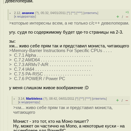
девелоперам.
+1
2.12
,
ананим
(
?
), 05:32, 04/01/2011 [
^
] [
^^
] [
^^^
] [
ответить
]
+
–
[
к модератору
]
/
>которые интересны всем, а не только с/с++ девелоперам.
угу. судя по содержимому будет где-то страницы на 2-3.
зы:
хм... живо себе прям так и представил мониста, читающего
>Memory-Barrier Instructions For Specific CPUs . . . .
> C.7.1 Alpha . . . . . . . . . . . . . . . . . . . . . . .
> C.7.2 AMD64 . . . . . . . . . . . . . . . . . . . . . .
> C.7.3 ARMv7-A/R . . . . . . . . . . . . . . . . . . .
> C.7.4 IA64 . . . . . . . . . . . . . . . . . . . . . . . .
> C.7.5 PA-RISC . . . . . . . . . . . . . . . . . . . . .
> C.7.6 POWER / Power PC
у меня слишком живое воображение :D
3.14
,
Marbleless
(
?
), 08:42, 04/01/2011 [
^
] [
^^
] [
^^^
] [
ответить
]
+
–
/
[
к модератору
]
>хм... живо себе прям так и представил мониста,
читающего
Монист - это тот, кто на Моно пишет?
Ну, может он частично на Mono, а некоторые куски - на
ассемблере для PowerPC.