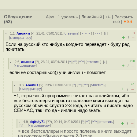
Обсуждение
Ajax
|
1 уровень
|
Линейный
|
+/-
|
Раскрыть
(53)
всё
|
RSS
–1
1.1
,
Аноним
(
-
), 21:41, 03/01/2011 [
ответить
] [
﹢﹢﹢
] [
· · ·
]
[
↓
]
+
–
[
к модератору
]
/
Если на русский кто нибудь когда-то переведет - буду рад
почитать
+10
2.6
,
онаним
(
?
), 23:24, 03/01/2011 [
^
] [
^^
] [
^^^
] [
ответить
]
[
↓
]
+
–
[
к модератору
]
/
если не состаришься)) учи инглиш - помогает
+4
3.8
,
Anonus
(
?
), 23:49, 03/01/2011 [
^
] [
^^
] [
^^^
] [
ответить
]
+
–
[
к модератору
]
/
+1, серьезный программист читает на английском, ибо
все бестселлеры и просто полезные книги выходят на
русском обычно спустя 2-3 года, а читать и писать надо
СЕЙЧАС, так что да - инглиш надо знать.
4.9
,
dq0s4y71
(
??
), 00:14, 04/01/2011 [
^
] [
^^
] [
^^^
] [
ответить
]
+
–
/
[
↓
] [
к модератору
]
> все бестселлеры и просто полезные книги выходят
на русском обычно спустя 2-3 года