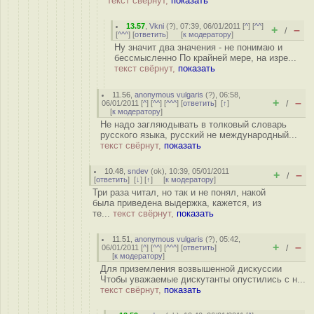
текст свёрнут,
показать
13.57
,
Vkni
(
?
), 07:39, 06/01/2011 [
^
] [
^^
]
+
–
/
[
^^^
] [
ответить
]
[
к модератору
]
Ну значит два значения - не понимаю и
бессмысленно По крайней мере, на изре...
текст свёрнут,
показать
11.56
,
anonymous vulgaris
(
?
), 06:58,
+
–
06/01/2011 [
^
] [
^^
] [
^^^
] [
ответить
]
[
↑
]
/
[
к модератору
]
Не надо загляюдывать в толковый словарь
русского языка, русский не международный...
текст свёрнут,
показать
10.48
,
sndev
(
ok
), 10:39, 05/01/2011
+
–
/
[
ответить
]
[
↓
] [
↑
] [
к модератору
]
Три раза читал, но так и не понял, накой
была приведена выдержка, кажется, из
те...
текст свёрнут,
показать
11.51
,
anonymous vulgaris
(
?
), 05:42,
+
–
06/01/2011 [
^
] [
^^
] [
^^^
] [
ответить
]
/
[
к модератору
]
Для приземления возвышенной дискуссии
Чтобы уважаемые дискутанты опустились с н...
текст свёрнут,
показать