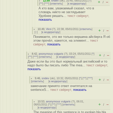
12.59
,
sndev
(
ok
), 10:40, 06/01/2011 [
^
]
+
–
/
[
^^
] [
^^^
] [
ответить
]
[
к модератору
]
А кто вам, уважаемый сказал, что в
словарь никто не заглядывает
Удобнее решать...
текст свёрнут,
показать
10.49
,
Vkni
(
?
), 22:38, 05/01/2011 [
ответить
]
+
–
/
[
↑
] [
к модератору
]
Понимаете, это же только вершина айсберга Я об
этом прочёл, кажется, на элемент...
текст
свёрнут,
показать
8.42
,
anonymous vulgaris
(
?
), 03:24, 05/01/2011 [
^
]
+
–
/
[
^^
] [
^^^
] [
ответить
]
[
к модератору
]
Даже если бы это был нормальный английский и то
надо было бы писать либо The mea...
текст свёрнут,
показать
9.46
,
sndev
(
ok
), 10:32, 05/01/2011 [
^
] [
^^
] [
^^^
]
+
–
/
[
ответить
]
[
к модератору
]
замечание принято ответ очитятался на
sentenceS...
текст свёрнут,
показать
10.53
,
anonymous vulgaris
(
?
), 06:01,
+
–
06/01/2011 [
^
] [
^^
] [
^^^
] [
ответить
]
/
[
к модератору
]
The meaning of this sentence is to explain bla bla