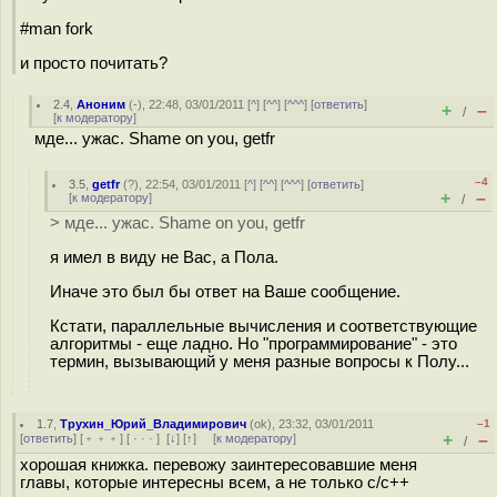
#man fork
и просто почитать?
2.4
,
Аноним
(
-
), 22:48, 03/01/2011 [
^
] [
^^
] [
^^^
] [
ответить
]
+
–
/
[
к модератору
]
мде... ужас. Shame on you, getfr
–4
3.5
,
getfr
(
?
), 22:54, 03/01/2011 [
^
] [
^^
] [
^^^
] [
ответить
]
+
–
[
к модератору
]
/
> мде... ужас. Shame on you, getfr
я имел в виду не Вас, а Пола.
Иначе это был бы ответ на Ваше сообщение.
Кстати, параллельные вычисления и соответствующие
алгоритмы - еще ладно. Но "программирование" - это
термин, вызывающий у меня разные вопросы к Полу...
1.7
,
Трухин_Юрий_Владимирович
(
ok
), 23:32, 03/01/2011
–1
+
–
[
ответить
] [
﹢﹢﹢
] [
· · ·
]
[
↓
] [
↑
] [
к модератору
]
/
хорошая книжка. перевожу заинтересовавшие меня
главы, которые интересны всем, а не только с/с++