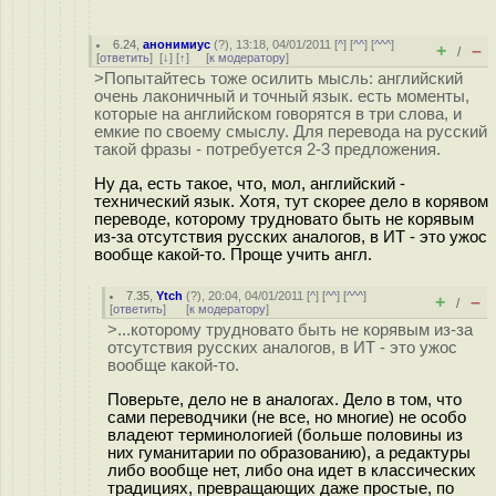
6.24
,
анонимиус
(
?
), 13:18, 04/01/2011 [
^
] [
^^
] [
^^^
]
+
–
/
[
ответить
]
[
↓
] [
↑
] [
к модератору
]
>Попытайтесь тоже осилить мысль: английский
очень лаконичный и точный язык. есть моменты,
которые на английском говорятся в три слова, и
емкие по своему смыслу. Для перевода на русский
такой фразы - потребуется 2-3 предложения.
Ну да, есть такое, что, мол, английский -
технический язык. Хотя, тут скорее дело в корявом
переводе, которому трудновато быть не корявым
из-за отсутствия русских аналогов, в ИТ - это ужос
вообще какой-то. Проще учить англ.
7.35
,
Ytch
(
?
), 20:04, 04/01/2011 [
^
] [
^^
] [
^^^
]
+
–
/
[
ответить
]
[
к модератору
]
>...которому трудновато быть не корявым из-за
отсутствия русских аналогов, в ИТ - это ужос
вообще какой-то.
Поверьте, дело не в аналогах. Дело в том, что
сами переводчики (не все, но многие) не особо
владеют терминологией (больше половины из
них гуманитарии по образованию), а редактуры
либо вообще нет, либо она идет в классических
традициях, превращающих даже простые, по