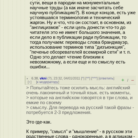
сути, вещи в пародии на монументальные
научные труды (а как иначе засчитать себе
научную публикацию?). В конце концов, есть уже
устоявшаяся терминология и технический
жаргон. Ну и что, что он состоит, в основном, из
"англицизмов" - если цель донести что-то до
читателя это не имеет большого значения, а
если дело в публикации ради публикации, то
тогда получаем: переводы слова брандмауэр,
использование терминов типа "дизъюнкция",
"печенье обозревателей всемирной сети" и т. п.
Одно это делает чтение близким к
невозможному, а если еще и по смыслу есть
ошибки...
6.38
,
vkni
(
?
), 23:32, 04/01/2011 [
^
] [
^^
] [
^^^
] [
ответить
]
+
–
/
[
↑
] [
к модератору
]
> Попытайтесь тоже осилить мысль: английский
очень лаконичный и точный язык. есть моменты,
> которые на английском говорятся в три слова, и
емкие по своему
> смыслу. Для перевода на русский такой фразы -
потребуется 2-3 предложения.
Это где-как.
К примеру, "смысл" и "мышление" - в русском эти
родственные слова - однокоренные, а в аглицком -