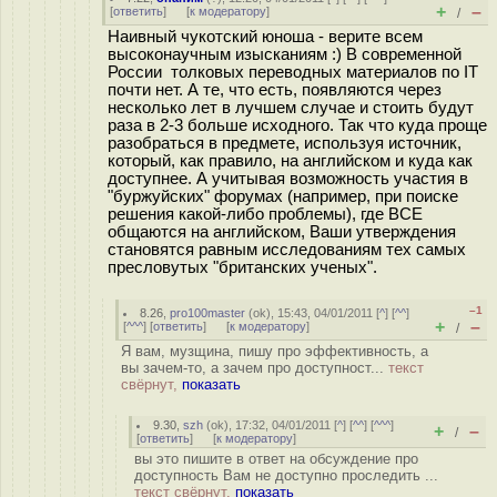
+
–
[
ответить
]
[
к модератору
]
/
Наивный чукотский юноша - верите всем
высоконаучным изысканиям :) В современной
России толковых переводных материалов по IT
почти нет. А те, что есть, появляются через
несколько лет в лучшем случае и стоить будут
раза в 2-3 больше исходного. Так что куда проще
разобраться в предмете, используя источник,
который, как правило, на английском и куда как
доступнее. А учитывая возможность участия в
"буржуйских" форумах (например, при поиске
решения какой-либо проблемы), где ВСЕ
общаются на английском, Ваши утверждения
становятся равным исследованиям тех самых
пресловутых "британских ученых".
–1
8.26
,
pro100master
(
ok
), 15:43, 04/01/2011 [
^
] [
^^
]
+
–
[
^^^
] [
ответить
]
[
к модератору
]
/
Я вам, музщина, пишу про эффективность, а
вы зачем-то, а зачем про доступност...
текст
свёрнут,
показать
9.30
,
szh
(
ok
), 17:32, 04/01/2011 [
^
] [
^^
] [
^^^
]
+
–
/
[
ответить
]
[
к модератору
]
вы это пишите в ответ на обсуждение про
доступность Вам не доступно проследить ...
текст свёрнут,
показать