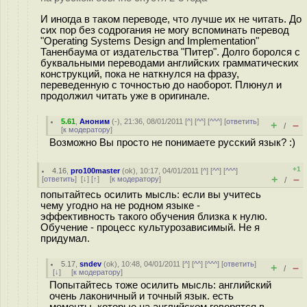
И иногда в таком переводе, что лучше их не читать. До
сих пор без содрогания не могу вспоминать перевод
"Operating Systems Design and Implementation"
Таненбаума от издательства "Питер". Долго боролся с
буквальными переводами английских грамматических
конструкций, пока не наткнулся на фразу,
переведенную с точностью до наоборот. Плюнул и
продолжил читать уже в оригинале.
5.61
,
Аноним
(
-
), 21:36, 08/01/2011 [
^
] [
^^
] [
^^^
] [
ответить
]
+
–
/
[
к модератору
]
Возможно Вы просто не понимаете русский язык? :)
+1
4.16
,
pro100master
(
ok
), 10:17, 04/01/2011 [
^
] [
^^
] [
^^^
]
+
–
[
ответить
]
[
↓
] [
↑
] [
к модератору
]
/
попытайтесь осилить мысль: если вы учитесь
чему угодно на не родном языке -
эффективность такого обучения близка к нулю.
Обучение - процесс культурозависимый. Не я
придумал.
5.17
,
sndev
(
ok
), 10:48, 04/01/2011 [
^
] [
^^
] [
^^^
] [
ответить
]
+
–
/
[
↓
] [
к модератору
]
Попытайтесь тоже осилить мысль: английский
очень лаконичный и точный язык. есть