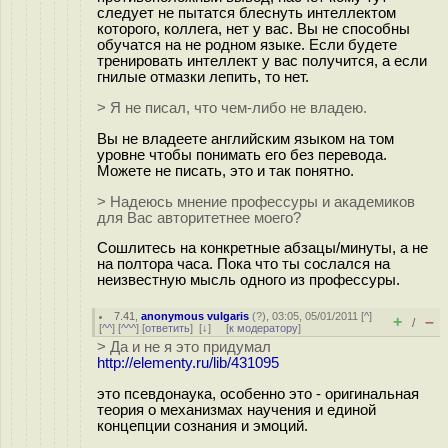
следует не пытатся блеснуть интеллектом
которого, коллега, нет у вас. Вы не способны
обучатся на не родном языке. Если будете
тренировать интеллект у вас получится, а если
гнилые отмазки лепить, то нет.
> Я не писал, что чем-либо не владею.
Вы не владеете английским языком на том
уровне чтобы понимать его без перевода.
Можете не писать, это и так понятно.
> Надеюсь мнение профессуры и академиков
для Вас авторитетнее моего?
Сошлитесь на конкретные абзацы/минуты, а не
на полтора часа. Пока что ты сослался на
неизвестную мысль одного из профессуры.
7.41
,
anonymous vulgaris
(
?
), 03:05, 05/01/2011 [
^
]
+
–
/
[
^^
] [
^^^
] [
ответить
]
[
↓
] [
к модератору
]
> Да и не я это придумал
http://elementy.ru/lib/431095
это псевдонаука, особенно это - оригинальная
теория о механизмах научения и единой
концепции сознания и эмоций.