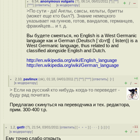
6.54
,
anonymous vulgaris
(
?
), 06:14, 06/01/2011 [
^
] [
^^
]
+
–
/
[
^^^
] [
ответить
]
[
к модератору
]
>По сути - да! Англы, саксы, кельты, бритты
(может еще кто был?). Знание немецкого
указывает на гуннов, готов, вандалов, германцев,
фракийцев... и т. д.
Вы будете смеяться, но English is a West Germanic
language как и German (Deutsch [ˈdɔʏtʃ] ( listen)) is a
West Germanic language, thus related to and
classified alongside English and Dutch.
http://en.wikipedia.org/wiki/English_language
http://en.wikipedia.org/wiki/German_language
+4
2.10
,
pavlinux
(
ok
), 01:18, 04/01/2011 [
^
] [
^^
] [
^^^
] [
ответить
]
[
↑
]
+
–
[
к модератору
]
/
> Если на русский кто нибудь когда-то переведет -
буду рад почитать
Предлагаю скинуться на переводчика и тех. редактора,
прим. 300-400 т.р.
–11
1.2
,
getfr
(
?
), 21:54, 03/01/2011 [
ответить
] [
﹢﹢﹢
] [
· · ·
]
[
↓
] [
↑
]
+
–
[
к модератору
]
/
Ему точно слабо открыть