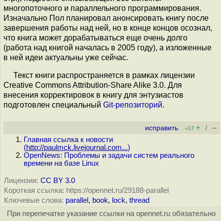
многопоточного и параллельного программирования.
Изначально Пол планировал анонсировать книгу после
завершения работы над ней, но в конце концов осознал,
что книга может дорабатываться еще очень долго
(работа над книгой началась в 2005 году), а изложенные
в ней идеи актуальны уже сейчас.
Текст книги распространяется в рамках лицензии
Creative Commons Attribution-Share Alike 3.0. Для
внесения корректировок в книгу для энтузиастов
подготовлен специальный
Git-репозиторий
.
+
–
исправить
/
+17
Главная ссылка к новости
(
http://paulmck.livejournal.com...
)
OpenNews: Проблемы и задачи систем реального
времени на базе Linux
Лицензия:
CC BY 3.0
Короткая ссылка: https://opennet.ru/29188-parallel
Ключевые слова:
parallel
,
book
,
lock
,
thread
При перепечатке указание ссылки на opennet.ru обязательно