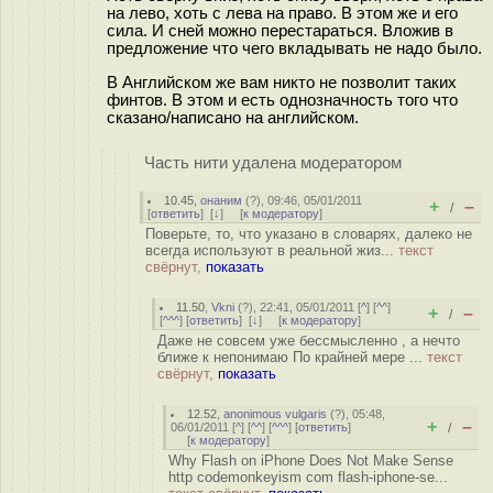
на лево, хоть с лева на право. В этом же и его
сила. И сней можно перестараться. Вложив в
предложение что чего вкладывать не надо было.
В Английском же вам никто не позволит таких
финтов. В этом и есть однозначность того что
сказано/написано на английском.
Часть нити удалена модератором
10.45
,
онаним
(
?
), 09:46, 05/01/2011
+
–
/
[
ответить
]
[
↓
] [
к модератору
]
Поверьте, то, что указано в словарях, далеко не
всегда используют в реальной жиз...
текст
свёрнут,
показать
11.50
,
Vkni
(
?
), 22:41, 05/01/2011 [
^
] [
^^
]
+
–
/
[
^^^
] [
ответить
]
[
↓
] [
к модератору
]
Даже не совсем уже бессмысленно , а нечто
ближе к непонимаю По крайней мере ...
текст
свёрнут,
показать
12.52
,
anonimous vulgaris
(
?
), 05:48,
+
–
06/01/2011 [
^
] [
^^
] [
^^^
] [
ответить
]
/
[
к модератору
]
Why Flash on iPhone Does Not Make Sense
http codemonkeyism com flash-iphone-se...