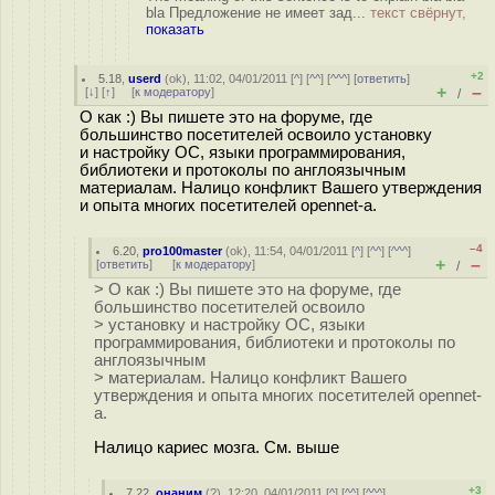
bla Предложение не имеет зад...
текст свёрнут,
показать
+2
5.18
,
userd
(
ok
), 11:02, 04/01/2011 [
^
] [
^^
] [
^^^
] [
ответить
]
+
–
[
↓
] [
↑
] [
к модератору
]
/
О как :) Вы пишете это на форуме, где
большинство посетителей освоило установку
и настройку ОС, языки программирования,
библиотеки и протоколы по англоязычным
материалам. Налицо конфликт Вашего утверждения
и опыта многих посетителей opennet-а.
–4
6.20
,
pro100master
(
ok
), 11:54, 04/01/2011 [
^
] [
^^
] [
^^^
]
+
–
[
ответить
]
[
к модератору
]
/
> О как :) Вы пишете это на форуме, где
большинство посетителей освоило
> установку и настройку ОС, языки
программирования, библиотеки и протоколы по
англоязычным
> материалам. Налицо конфликт Вашего
утверждения и опыта многих посетителей opennet-
а.
Налицо кариес мозга. См. выше
+3
7.22
,
онаним
(
?
), 12:20, 04/01/2011 [
^
] [
^^
] [
^^^
]