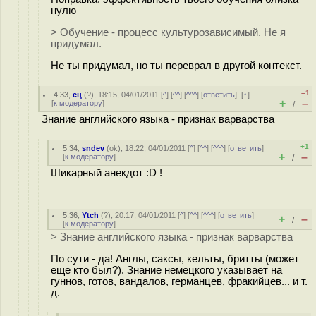
нулю
> Обучение - процесс культурозависимый. Не я
придумал.
Не ты придумал, но ты переврал в другой контекст.
–1
4.33
,
ец
(
?
), 18:15, 04/01/2011 [
^
] [
^^
] [
^^^
] [
ответить
]
[
↑
]
+
–
[
к модератору
]
/
Знание английского языка - признак варварства
+1
5.34
,
sndev
(
ok
), 18:22, 04/01/2011 [
^
] [
^^
] [
^^^
] [
ответить
]
+
–
[
к модератору
]
/
Шикарный анекдот :D !
5.36
,
Ytch
(
?
), 20:17, 04/01/2011 [
^
] [
^^
] [
^^^
] [
ответить
]
+
–
/
[
к модератору
]
> Знание английского языка - признак варварства
По сути - да! Англы, саксы, кельты, бритты (может
еще кто был?). Знание немецкого указывает на
гуннов, готов, вандалов, германцев, фракийцев... и т.
д.