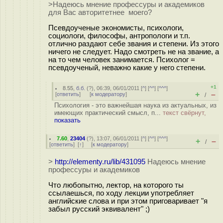
>Надеюсь мнение профессуры и академиков
для Вас авторитетнее моего?
Псевдоученые экономисты, психологи,
социологи, философы, антропологи и т.п.
отлично раздают себе звания и степени. Из этого
ничего не следует. Надо смотреть не на звание, а
на то чем человек занимается. Психолог =
псевдоученый, неважно какие у него степени.
+1
8.55
,
б.б.
(
?
), 06:39, 06/01/2011 [
^
] [
^^
] [
^^^
]
+
–
[
ответить
]
[
к модератору
]
/
Психология - это важнейшая наука из актуальных, из
имеющих практический смысл, п...
текст свёрнут,
показать
7.60
,
23404
(
?
), 13:07, 06/01/2011 [
^
] [
^^
] [
^^^
]
+
–
/
[
ответить
]
[
↑
] [
к модератору
]
>
http://elementy.ru/lib/431095
Надеюсь мнение
профессуры и академиков
Что любопытно, лектор, на которого ты
ссылаешься, по ходу лекции употребляет
английские слова и при этом приговаривает "я
забыл русский эквивалент" ;)