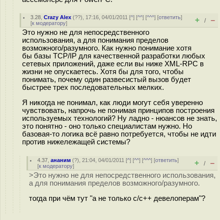
3.28
,
Crazy Alex
(
??
), 17:16, 04/01/2011 [
^
] [
^^
] [
^^^
] [
ответить
]
+
–
/
[
к модератору
]
Это нужно не для непосредственного
использования, а для понимания пределов
возможного/разумного. Как нужно понимание хотя
бы базы TCP/IP для качественной разработки любых
сетевых приложений, даже если вы ниже XML-RPC в
жизни не опускаетесь. Хотя бы для того, чтобы
понимать, почему один развесистый вызов будет
быстрее трех последовательных мелких.
Я никогда не понимал, как люди могут себя уверенно
чувствовать, напрочь не понимая принципов построения
используемых технологий? Ну ладно - нюансов не знать,
это понятно - оно только специалистам нужно. Но
базовая-то логика всё равно потребуется, чтобы не идти
против нижележащей системы?
4.37
,
ананим
(
?
), 21:04, 04/01/2011 [
^
] [
^^
] [
^^^
] [
ответить
]
+
–
/
[
к модератору
]
>Это нужно не для непосредственного использования,
а для понимания пределов возможного/разумного.
тогда при чём тут "а не только с/с++ девелоперам"?