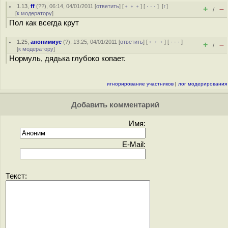
1.13
,
ff
(
??
), 06:14, 04/01/2011 [
ответить
] [
﹢﹢﹢
] [
· · ·
]
[
↑
]
+
–
/
[
к модератору
]
Пол как всегда крут
1.25
,
анонимиус
(
?
), 13:25, 04/01/2011 [
ответить
] [
﹢﹢﹢
] [
· · ·
]
+
–
/
[
к модератору
]
Нормуль, дядька глубоко копает.
игнорирование участников
|
лог модерирования
Добавить комментарий
Имя:
E-Mail:
Текст: