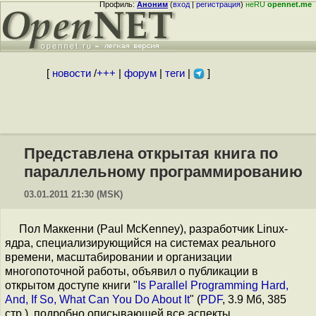
Профиль:
Аноним
(
вход
|
регистрация
)
неRU
opennet.me
[
новости
/
+++
|
форум
|
теги
|
]
Представлена открытая книга по
параллельному программированию
03.01.2011 21:30 (MSK)
Пол Маккенни (Paul McKenney), разработчик Linux-
ядра, специализирующийся на системах реального
времени, масштабировании и организации
многопоточной работы, объявил о публикации в
открытом доступе книги "
Is Parallel Programming Hard,
And, If So, What Can You Do About It
" (
PDF
, 3.9 Мб, 385
стр.), подробно описывающей все аспекты