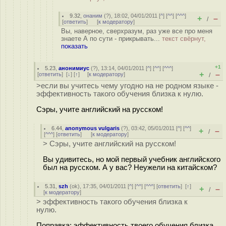
9.32
,
онаним
(
?
), 18:02, 04/01/2011 [
^
] [
^^
] [
^^^
]
+
–
/
[
ответить
]
[
к модератору
]
Вы, наверное, сверхразум, раз уже все про меня
знаете А по сути - прикрывать...
текст свёрнут,
показать
+1
5.23
,
анонимиус
(
?
), 13:14, 04/01/2011 [
^
] [
^^
] [
^^^
]
+
–
[
ответить
]
[
↓
] [
↑
] [
к модератору
]
/
>если вы учитесь чему угодно на не родном языке -
эффективность такого обучения близка к нулю.
Сэры, учите английский на русском!
6.44
,
anonymous vulgaris
(
?
), 03:42, 05/01/2011 [
^
] [
^^
]
+
–
/
[
^^^
] [
ответить
]
[
к модератору
]
> Сэры, учите английский на русском!
Вы удивитесь, но мой первый учебник английского
был на русском. А у вас? Неужели на китайском?
5.31
,
szh
(
ok
), 17:35, 04/01/2011 [
^
] [
^^
] [
^^^
] [
ответить
]
[
↑
]
+
–
/
[
к модератору
]
> эффективность такого обучения близка к
нулю.
Поправка: эффективность твоего обучения близка