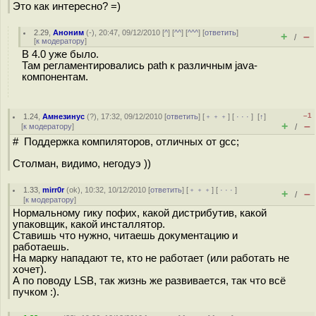
Это как интересно? =)
2.29
,
Аноним
(
-
), 20:47, 09/12/2010 [
^
] [
^^
] [
^^^
] [
ответить
]
+
–
/
[
к модератору
]
В 4.0 уже было.
Там регламентировались path к различным java-
компонентам.
–1
1.24
,
Амнезинус
(
?
), 17:32, 09/12/2010 [
ответить
] [
﹢﹢﹢
] [
· · ·
]
[
↑
]
+
–
[
к модератору
]
/
# Поддержка компиляторов, отличных от gcc;
Столман, видимо, негодуэ ))
1.33
,
mirr0r
(
ok
), 10:32, 10/12/2010 [
ответить
] [
﹢﹢﹢
] [
· · ·
]
+
–
/
[
к модератору
]
Нормальному гику пофих, какой дистрибутив, какой
упаковщик, какой инсталлятор.
Ставишь что нужно, читаешь документацию и
работаешь.
На марку нападают те, кто не работает (или работать не
хочет).
А по поводу LSB, так жизнь же развивается, так что всё
пучком :).