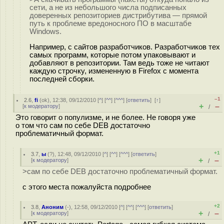
сети, а не из небольшого числа подписанных
доверенных репозиториев дистрибутива — прямой
путь к проблеме вредоносного ПО в масштабе
Windows.
Например, с сайтов разработчиков. Разработчиков тех
самых программ, которые потом упаковывают и
добавляют в репозитории. Там ведь тоже не читают
каждую строчку, измененную в Firefox с момента
последней сборки.
–1
2.6
,
fi
(
ok
), 12:38, 09/12/2010 [
^
] [
^^
] [
^^^
] [
ответить
]
[
↑
]
+
–
[
к модератору
]
/
Это говорит о популизме, и не более. Не говоря уже
о том что сам по себе DEB достаточно
проблематичный формат.
+1
3.7
,
ы
(
?
), 12:48, 09/12/2010 [
^
] [
^^
] [
^^^
] [
ответить
]
+
–
[
к модератору
]
/
>сам по себе DEB достаточно проблематичный формат.
с этого места пожалуйста подробнее
+2
3.8
,
Аноним
(
-
), 12:58, 09/12/2010 [
^
] [
^^
] [
^^^
] [
ответить
]
+
–
[
к модератору
]
/