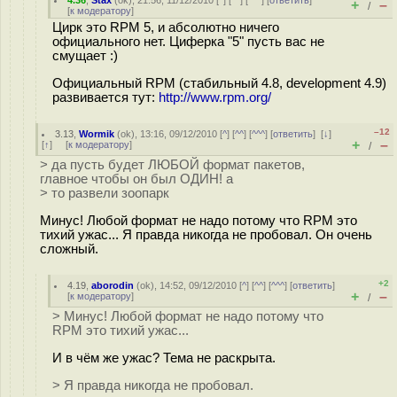
4.36
,
Stax
(
ok
), 21:56, 11/12/2010 [
^
] [
^^
] [
^^^
] [
ответить
]
+
–
/
[
к модератору
]
Цирк это RPM 5, и абсолютно ничего
официального нет. Циферка "5" пусть вас не
смущает :)
Официальный RPM (стабильный 4.8, development 4.9)
развивается тут:
http://www.rpm.org/
–12
3.13
,
Wormik
(
ok
), 13:16, 09/12/2010 [
^
] [
^^
] [
^^^
] [
ответить
]
[
↓
]
+
–
[
↑
] [
к модератору
]
/
> да пусть будет ЛЮБОЙ формат пакетов,
главное чтобы он был ОДИН! а
> то развели зоопарк
Минус! Любой формат не надо потому что RPM это
тихий ужас... Я правда никогда не пробовал. Он очень
сложный.
+2
4.19
,
aborodin
(
ok
), 14:52, 09/12/2010 [
^
] [
^^
] [
^^^
] [
ответить
]
+
–
[
к модератору
]
/
> Минус! Любой формат не надо потому что
RPM это тихий ужас...
И в чём же ужас? Тема не раскрыта.
> Я правда никогда не пробовал.