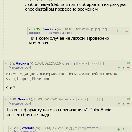
любой пакет(deb или rpm) собирается на раз-два
checkinstall'ом проверено временем
7.35
,
Knuckles
(
ok
), 18:06, 10/12/2010 [
^
] [
^^
] [
^^^
]
+
–
/
[
ответить
]
[
к модератору
]
Ни в коем случае не любой. Проверено
много раз.
+5
1.9
,
Аноним
(
-
), 13:00, 09/12/2010 [
ответить
] [
﹢﹢﹢
] [
· · ·
]
[
↑
]
+
–
[
к модератору
]
/
> все ведущие коммерческие Linux-компаний, включая ...
Kylin, Linpus, Neoshine
Кто?
+5
1.10
,
Noor
(
ok
), 13:03, 09/12/2010 [
ответить
] [
﹢﹢﹢
] [
· · ·
]
[
↓
]
+
–
[
к модератору
]
/
Что вы к формату пакетов привязались? PulseAudio -
вот чего бояться надо.
2.11
,
Wormik
(
ok
), 13:13, 09/12/2010 [
^
] [
^^
] [
^^^
] [
ответить
]
+
–
/
[
к модератору
]