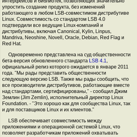
интерфейсов и библиотек, позволяющих значительно
упростить создание продукта, без изменений
работающего в любом LSB-совместимом дистрибутиве
Linux. Совместимость со стандартом LSB 4.0
подтвердили все ведущие Linux-компаний и
дистрибутивы, включая Canonical, Kylin, Linpus,
Mandriva, Neoshine, Novell, Oracle, Debian, Red Flag и
Red Hat.
Одновременно представлена на суд общественности
бета-версия обновленного стандарта
LSB 4.1
,
официальный релиз которого ожидается в январе 2011
года. "Мы рады представить общественности
следующую версию LSB. Также мы рады сообщить, что
все производители дистрибутивов, работающие вместе
над стандартами, сертифицированы," - сообщил Джим
Землин (Jim Zemlin), исполнительный директор Linux
Foundation. - "Это хорошо как для сообщества Linux, так
и для поставщиков Linux и их клиентов."
LSB обеспечивает совместимость между
приложениями и операционной системой Linux, что
позволяет разработчикам приложений охватывать