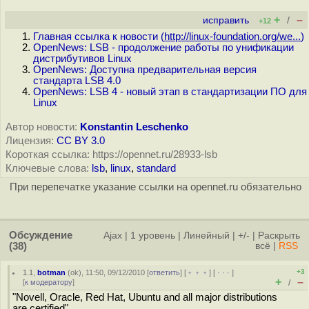
+
–
исправить
/
+12
Главная ссылка к новости (
http://linux-foundation.org/we...
)
OpenNews: LSB - продолжение работы по унификации
дистрибутивов Linux
OpenNews: Доступна предварительная версия
стандарта LSB 4.0
OpenNews: LSB 4 - новый этап в стандартизации ПО для
Linux
Автор новости:
Konstantin Leschenko
Лицензия:
CC BY 3.0
Короткая ссылка: https://opennet.ru/28933-lsb
Ключевые слова:
lsb
,
linux
,
standard
При перепечатке указание ссылки на opennet.ru обязательно
Обсуждение
Ajax
|
1 уровень
|
Линейный
|
+/-
|
Раскрыть
(38)
всё
|
RSS
+3
1.1
,
botman
(
ok
), 11:50, 09/12/2010 [
ответить
] [
﹢﹢﹢
] [
· · ·
]
+
–
[
к модератору
]
/
"Novell, Oracle, Red Hat, Ubuntu and all major distributions
are certified"