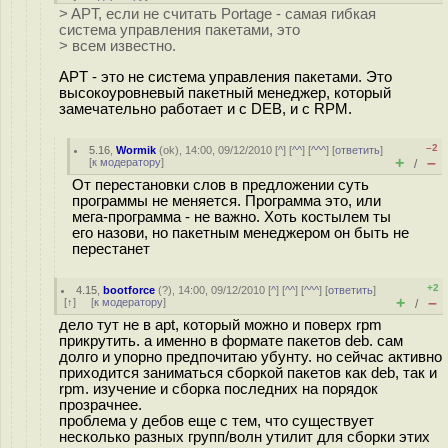
> APT, если не считать Portage - самая гибкая
система управления пакетами, это
> всем известно.
APT - это не система управления пакетами. Это
высокоуровневый пакетный менеджер, который
замечательно работает и с DEB, и с RPM.
–2
5.16
,
Wormik
(
ok
), 14:00, 09/12/2010 [
^
] [
^^
] [
^^^
] [
ответить
]
+
–
[
к модератору
]
/
От перестановки слов в предложении суть
программы не меняется. Программа это, или
мега-программа - не важно. Хоть костылем ты
его назови, но пакетным менеджером он быть не
перестанет
+2
4.15
,
bootforce
(
?
), 14:00, 09/12/2010 [
^
] [
^^
] [
^^^
] [
ответить
]
+
–
[
↑
] [
к модератору
]
/
дело тут не в apt, который можно и поверх rpm
прикрутить. а именно в формате пакетов deb. сам
долго и упорно предпочитаю убунту. но сейчас активно
приходится заниматься сборкой пакетов как deb, так и
rpm. изучение и сборка последних на порядок
прозрачнее.
проблема у дебов еще с тем, что существует
несколько разных групп/волн утилит для сборки этих