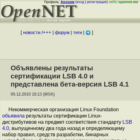
Профиль:
Аноним
(
вход
|
регистрация
)
неRU
opennet.me
[
новости
/
+++
|
форум
|
теги
|
]
Объявлены результаты
сертификации LSB 4.0 и
представлена бета-версия LSB 4.1
09.12.2010 10:13 (MSK)
Некоммерческая организация Linux Foundation
объявила
результаты сертификации Linux-
дистрибутивов на предмет соответствия стандарту
LSB
4.0
, выпущенному два года назад и определяющему
набор правил, средств разработки, бинарных