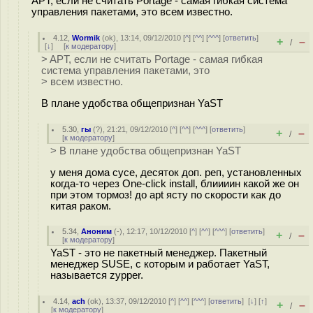
APT, если не считать Portage - самая гибкая система
управления пакетами, это всем известно.
4.12
,
Wormik
(
ok
), 13:14, 09/12/2010 [
^
] [
^^
] [
^^^
] [
ответить
]
+
–
/
[
↓
] [
к модератору
]
> APT, если не считать Portage - самая гибкая
система управления пакетами, это
> всем известно.
В плане удобства общепризнан YaST
5.30
,
гы
(
?
), 21:21, 09/12/2010 [
^
] [
^^
] [
^^^
] [
ответить
]
+
–
/
[
к модератору
]
> В плане удобства общепризнан YaST
у меня дома сусе, десяток доп. реп, установленных
когда-то через One-click install, блиииин какой же он
при этом тормоз! до apt ясту по скорости как до
китая раком.
5.34
,
Аноним
(
-
), 12:17, 10/12/2010 [
^
] [
^^
] [
^^^
] [
ответить
]
+
–
/
[
к модератору
]
YaST - это не пакетный менеджер. Пакетный
менеджер SUSE, с которым и работает YaST,
называется zypper.
4.14
,
ach
(
ok
), 13:37, 09/12/2010 [
^
] [
^^
] [
^^^
] [
ответить
]
[
↓
] [
↑
]
+
–
/
[
к модератору
]