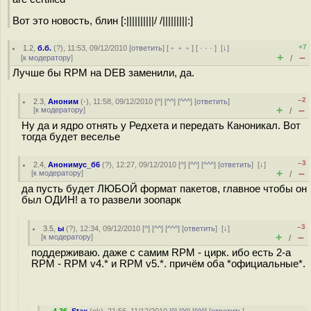
Вот это новость, блин [:||||||||||/ /|||||||||:]
+7
1.2
,
б.б.
(
?
), 11:53, 09/12/2010 [
ответить
] [
﹢﹢﹢
] [
· · ·
]
[
↓
]
+
–
[
к модератору
]
/
Лучше бы RPM на DEB заменили, да.
–2
2.3
,
Аноним
(
-
), 11:58, 09/12/2010 [
^
] [
^^
] [
^^^
] [
ответить
]
+
–
[
к модератору
]
/
Ну да и ядро отнять у Редхета и передать Каноникал. Вот
тогда будет веселье
–3
2.4
,
Анонимус_б6
(
?
), 12:27, 09/12/2010 [
^
] [
^^
] [
^^^
] [
ответить
]
[
↓
]
+
–
[
к модератору
]
/
да пусть будет ЛЮБОЙ формат пакетов, главное чтобы он
был ОДИН! а то развели зоопарк
–3
3.5
,
ы
(
?
), 12:34, 09/12/2010 [
^
] [
^^
] [
^^^
] [
ответить
]
[
↓
]
+
–
[
к модератору
]
/
поддерживаю. даже с самим RPM - цирк. ибо есть 2-а
RPM - RPM v4.* и RPM v5.*. причём оба *официальные*.