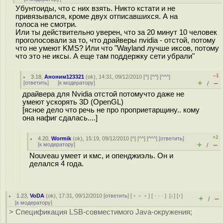
Убунтоиды, что с них взять. Никто кстати и не
привязывался, кроме двух отписавшихся. А на
голоса не смотри.
Или ты действительно уверен, что за 20 минут 10 человек
проголосовали за то, что драйверы nvidia - отстой, потому
что не умеют KMS? Или что "Wayland лучше иксов, потому
что это не иксы. А еще там поддержку сети убрали"
–1
3.18
,
Аноним123321
(
ok
), 14:31, 09/12/2010 [
^
] [
^^
] [
^^^
]
+
–
[
ответить
]
[
к модератору
]
/
драйвера для Nvidia отстой потомучто даже не
умеют ускорять 3D (OpenGL)
[ясное дело что речь не про проприетарщину.. кому
она нафиг сдалась....]
+2
4.20
,
Wormik
(
ok
), 15:19, 09/12/2010 [
^
] [
^^
] [
^^^
] [
ответить
]
+
–
[
к модератору
]
/
Nouveau умеет и кмс, и опенджиэль. Он и
делался 4 года.
1.23
,
VoDA
(
ok
), 17:31, 09/12/2010 [
ответить
] [
﹢﹢﹢
] [
· · ·
]
[
↓
] [
↑
]
+
–
/
[
к модератору
]
> Спецификация LSB-совместимого Java-окружения;