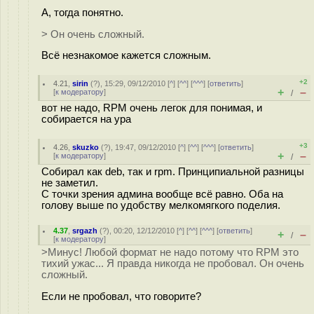
А, тогда понятно.
> Он очень сложный.
Всё незнакомое кажется сложным.
+2
4.21
,
sirin
(
?
), 15:29, 09/12/2010 [
^
] [
^^
] [
^^^
] [
ответить
]
+
–
[
к модератору
]
/
вот не надо, RPM очень легок для понимая, и
собирается на ура
+3
4.26
,
skuzko
(
?
), 19:47, 09/12/2010 [
^
] [
^^
] [
^^^
] [
ответить
]
+
–
[
к модератору
]
/
Собирал как deb, так и rpm. Принципиальной разницы
не заметил.
С точки зрения админа вообще всё равно. Оба на
голову выше по удобству мелкомягкого поделия.
4.37
,
srgazh
(
?
), 00:20, 12/12/2010 [
^
] [
^^
] [
^^^
] [
ответить
]
+
–
/
[
к модератору
]
>Минус! Любой формат не надо потому что RPM это
тихий ужас... Я правда никогда не пробовал. Он очень
сложный.
Если не пробовал, что говорите?