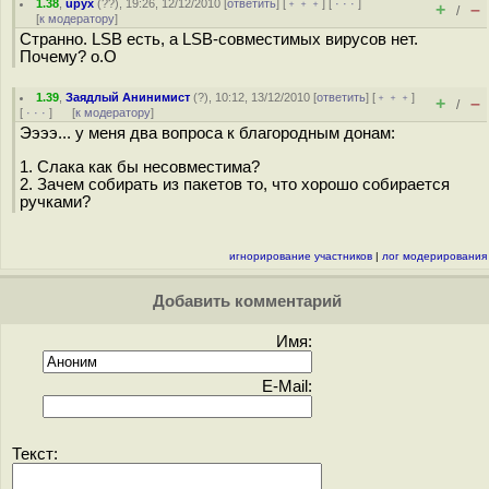
1.38
,
upyx
(
??
), 19:26, 12/12/2010 [
ответить
] [
﹢﹢﹢
] [
· · ·
]
+
–
/
[
к модератору
]
Странно. LSB есть, а LSB-совместимых вирусов нет.
Почему? о.О
1.39
,
Заядлый Анинимист
(
?
), 10:12, 13/12/2010 [
ответить
] [
﹢﹢﹢
]
+
–
/
[
· · ·
]
[
к модератору
]
Ээээ... у меня два вопроса к благородным донам:
1. Слака как бы несовместима?
2. Зачем собирать из пакетов то, что хорошо собирается
ручками?
игнорирование участников
|
лог модерирования
Добавить комментарий
Имя:
E-Mail:
Текст: