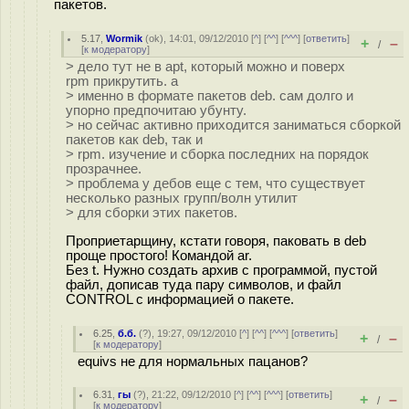
пакетов.
5.17
,
Wormik
(
ok
), 14:01, 09/12/2010 [
^
] [
^^
] [
^^^
] [
ответить
]
+
–
/
[
к модератору
]
> дело тут не в apt, который можно и поверх
rpm прикрутить. а
> именно в формате пакетов deb. сам долго и
упорно предпочитаю убунту.
> но сейчас активно приходится заниматься сборкой
пакетов как deb, так и
> rpm. изучение и сборка последних на порядок
прозрачнее.
> проблема у дебов еще с тем, что существует
несколько разных групп/волн утилит
> для сборки этих пакетов.
Проприетарщину, кстати говоря, паковать в deb
проще простого! Командой ar.
Без t. Нужно создать архив с программой, пустой
файл, дописав туда пару символов, и файл
CONTROL с информацией о пакете.
6.25
,
б.б.
(
?
), 19:27, 09/12/2010 [
^
] [
^^
] [
^^^
] [
ответить
]
+
–
/
[
к модератору
]
equivs не для нормальных пацанов?
6.31
,
гы
(
?
), 21:22, 09/12/2010 [
^
] [
^^
] [
^^^
] [
ответить
]
+
–
/
[
к модератору
]