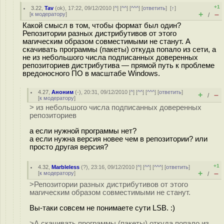
+1
3.22
,
Tav
(
ok
), 17:22, 09/12/2010 [
^
] [
^^
] [
^^^
] [
ответить
]
[
↑
]
+
–
[
к модератору
]
/
Какой смысл в том, чтобы формат был один?
Репозитории разных дистрибутивов от этого
магическим образом совместимыми не станут. А
скачивать программы (пакеты) откуда попало из сети, а
не из небольшого числа подписанных доверенных
репозиториев дистрибутива — прямой путь к проблеме
вредоносного ПО в масштабе Windows.
4.27
,
Аноним
(
-
), 20:31, 09/12/2010 [
^
] [
^^
] [
^^^
] [
ответить
]
+
–
/
[
к модератору
]
> из небольшого числа подписанных доверенных
репозиториев
а если нужной программы нет?
а если нужна версия новее чем в репозитории? или
просто другая версия?
+1
4.32
,
Marbleless
(
?
), 23:16, 09/12/2010 [
^
] [
^^
] [
^^^
] [
ответить
]
+
–
[
к модератору
]
/
>Репозитории разных дистрибутивов от этого
магическим образом совместимыми не станут.
Вы-таки совсем не понимаете сути LSB. :)
>А скачивать программы (пакеты) откуда попало из